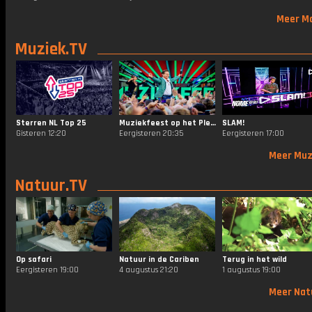
Meer M
Muziek.TV
Sterren NL Top 25
Muziekfeest op het Plein
SLAM!
Gisteren 12:20
Eergisteren 20:35
Eergisteren 17:00
Meer Muz
Natuur.TV
Op safari
Natuur in de Cariben
Terug in het wild
Eergisteren 19:00
4 augustus 21:20
1 augustus 19:00
Meer Nat