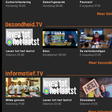
Eucharistieviering
Geloofsgesprek
Pauscast
Vandaag 10:00
Vandaag 09:45
2 augustus 17:10
Meer Gel
Gezondheid.TV
Leven tot het laatst
Boos
De verloskundigen
Gisteren 22:40
Eergisteren 09:00
2 augustus 21:25
Meer Gezondh
Informatief.TV
Wilde ganzen
Leven tot het laatst
Zinzoekers
Vandaag 11:58
Gisteren 22:40
Gisteren 21:25
Meer Informat