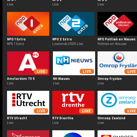
Live
Live
Live
NPO 1 Extra
NPO 2 Extra
NPO Politiek en Nieuws
NPO 1 Extra
Lowlands 2025 Live
Politiek en Nieuws
Amsterdam TV 5
NH Nieuws
Omrop Fryslan
Live
Live
Live
RTV Utrecht
RTV Drenthe
Omroep Zeeland
Live
Live
Live