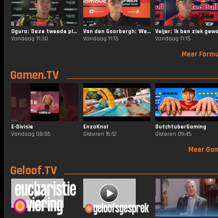
Ogura: 'Deze tweede plaats in de Sprint was perfect'
Van den Goorbergh: 'We staan hier, dat is het belangrijkste'
Vandaag 11:30
Vandaag 11:15
Vandaag 11:15
Meer Formu
Gamen.TV
E-Divisie
EnzoKnol
DutchtuberGaming
Vandaag 08:55
Gisteren 16:12
Gisteren 09:45
Meer Ga
Geloof.TV