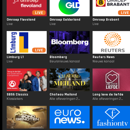
Omroep Flevoland
Omroep Gelderland
Omroep Brabant
Live
Live
Live
Limburg L1
Bloomberg
Reuters News
Live
Beursnieuws kanaal
Nieuws kanaal
SBS6 Classics
Chateau Meiland
Lang leve de liefde
Klassiekers
Alle afleveringen 24/7
Alle afleveringen 24/7