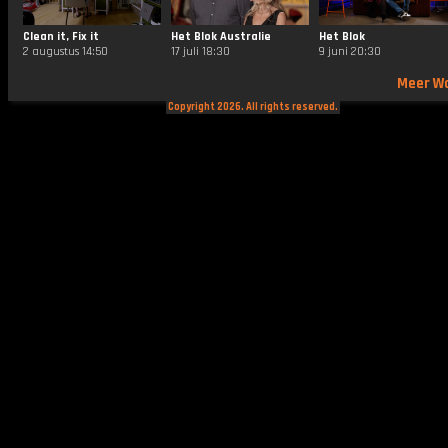
Clean it, Fix it
Het Blok Australie
Het Blok
2 augustus 14:50
17 juli 18:30
9 juni 20:30
Meer W
Copyright 2026. All rights reserved.