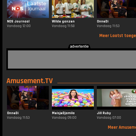
NOS Journaal
Wilde ganzen
OnneDi
Vandaag 12:00
Vandaag 11:58
Vandaag 11:53
Meer Laatst toeg
Amusement.TV
OnneDi
MeisjeDjamila
Jill Ruby
Vandaag 11:53
Vandaag 09:00
Vandaag 07:00
Meer Amusem