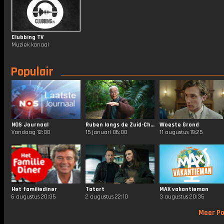
Clubbing TV
Muziek kanaal
Populair
NOS Journaal
Ruben langs de Zuid-Chinese Zee
Woeste Grond
Vandaag 12:00
15 januari 06:00
11 augustus 19:25
Het familiediner
Tatort
MAX vakantieman
6 augustus 20:35
2 augustus 22:10
3 augustus 20:35
Meer Po