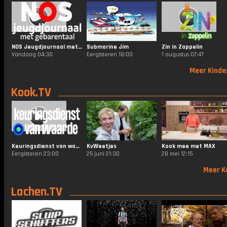
NOS Jeugdjournaal met Gebarentaal
Submarine Jim
Zin in Zappelin
Vandaag 04:30
Eergisteren 18:00
1 augustus 07:47
Meer Kinde
Kook.TV
Keuringsdienst van waarde
KvWeetjes
Kook mee met MAX
Eergisteren 23:00
25 juni 21:30
28 mei 12:15
Meer K
Lachen.TV