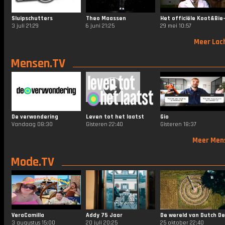
Sluipschutters
Theo Maassen
3 juli 21:29
6 juni 21:25
29 mei 10:57
Meer Lac
Mensen.TV
De verwondering
Leven tot het laatst
Gio
Vandaag 08:30
Gisteren 22:40
Gisteren 18:37
Meer Men
Mode.TV
VeraCamilla
Addy 75 Jaar
3 augustus 15:00
20 juli 20:25
25 oktober 22:40