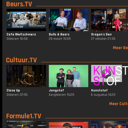
Beurs.TV
Cafe Weltschmerz
Bulls & Bears
Dragon's Den
Gisteren 18:08
28 maart 15:05
27 oktober 21:35
Meer Be
Cultuur.TV
Close Up
Jongstof
Kunststof
Gisteren 07:55
Eergisteren 15:20
6 augustus 14:20
Meer Cult
Formule1.TV