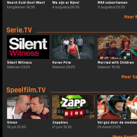
Noord-Zuid-Oost-West
We zijn er Bijna!
MAX vakantieman
Eergisteren 18:30
4 augustus 20:35
3 augustus 20:35
Meer R
Serie.TV
Silent Witness
Karen Pirie
Married with Children
Gisteren 23:25
Gisteren 20:25
Gisteren 19:30
Meer Se
Speelfilm.TV
Simon
Zappbios
Vol gas door de modde
18 juli 22:00
21 juni 15:30
25 maart 21:20
Meer Speelf