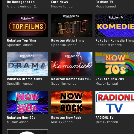
De Bondgenoten
Euro News
Fashion TV
Alle afleveringen 24/7
Nieuws kanaal
Mode kanaal
Rakuten Topfilms
Rakuten Aktie films
Rakuten Komedie films
Speelfilm kanaal
Speelfilm kanaal
Speelfilm kanaal
Rakuten Drama films
Rakuten Romantiek films
Rakuten Now 70s
Speelfilm kanaal
Speelfilm kanaal
Muziek kanaal
Rakuten Now 80s
Rakuten Now Rock
RADIONL TV
Muziek kanaal
Muziek kanaal
Muziek kanaal