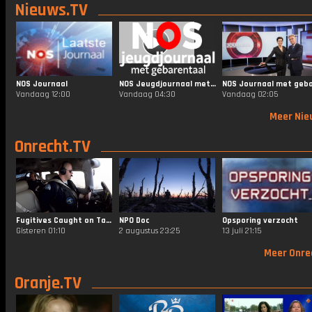
Nieuws.TV
NOS Journaal
NOS Jeugdjournaal met Gebarentaal
Vandaag 12:00
Vandaag 04:30
Vandaag 02:05
Meer Nie
Onrecht.TV
Fugitives Caught on Tape
NPO Doc
Opsporing verzocht
Gisteren 01:10
2 augustus 23:25
13 juli 21:15
Meer Onre
Oranje.TV