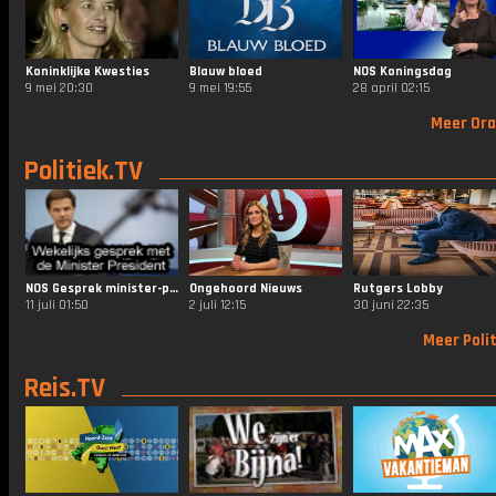
Koninklijke Kwesties
Blauw bloed
NOS Koningsdag
9 mei 20:30
9 mei 19:55
28 april 02:15
Meer Ora
Politiek.TV
NOS Gesprek minister-president
Ongehoord Nieuws
Rutgers Lobby
11 juli 01:50
2 juli 12:15
30 juni 22:35
Meer Polit
Reis.TV