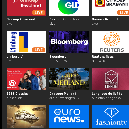
Omroep Flevoland
Omroep Gelderland
Omroep Brabant
Live
Live
Live
Limburg L1
Bloomberg
Reuters News
Live
Beursnieuws kanaal
Nieuws kanaal
SBS6 Classics
Chateau Meiland
Lang leve de liefde
Klassiekers
Alle afleveringen 24/7
Alle afleveringen 24/7