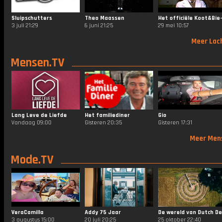
Sluipschutters
Theo Maassen
3 juli 21:29
6 juni 21:25
29 mei 10:57
Meer Lac
Mensen.TV
Lang Leve de Liefde
Het familiediner
Gio
Vandaag 09:00
Gisteren 20:35
Gisteren 17:31
Meer Men
Mode.TV
VeraCamilla
Addy 75 Jaar
3 augustus 15:00
20 juli 20:25
25 oktober 22:40