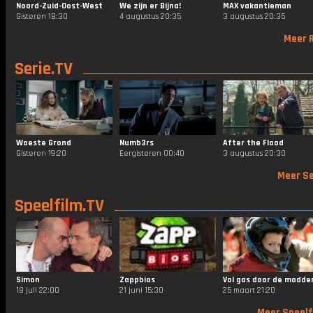
Noord-Zuid-Oost-West
We zijn er Bijna!
MAX vakantieman
Gisteren 18:30
4 augustus 20:35
3 augustus 20:35
Meer R
Serie.TV
Woeste Grond
Numb3rs
After the Flood
Gisteren 19:20
Eergisteren 00:40
3 augustus 20:30
Meer Se
Speelfilm.TV
Simon
Zappbios
Vol gas door de modde
18 juli 22:00
21 juni 15:30
25 maart 21:20
Meer Speelf