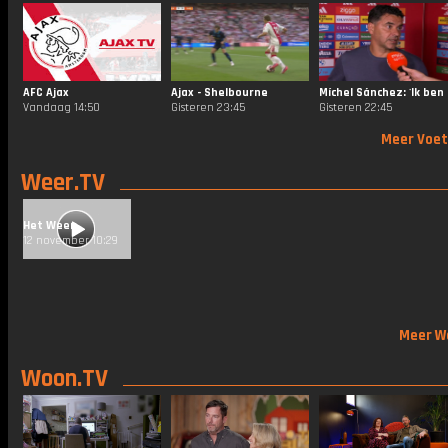
AFC Ajax
Ajax - Shelbourne
Míchel 
Vandaag 14:50
Gisteren 23:45
Gisteren 22:45
Meer Voet
Weer.TV
Het Weer
12 november 10:29
Meer W
Woon.TV