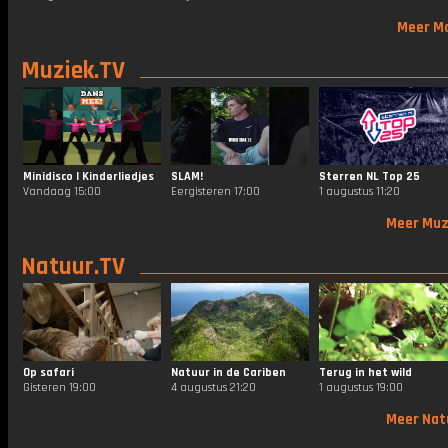
Meer M
Muziek.TV
Minidisco | Kinderliedjes
SLAM!
Sterren NL Top 25
Vandaag 15:00
Eergisteren 17:00
1 augustus 11:20
Meer Muz
Natuur.TV
Op safari
Natuur in de Cariben
Terug in het wild
Gisteren 19:00
4 augustus 21:20
1 augustus 19:00
Meer Nat