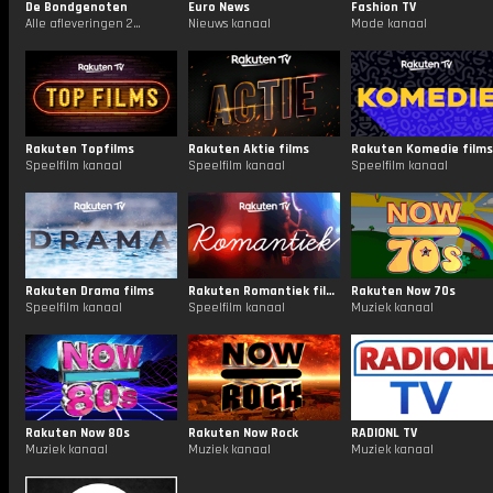
De Bondgenoten
Euro News
Fashion TV
Alle afleveringen 24/7
Nieuws kanaal
Mode kanaal
Rakuten Topfilms
Rakuten Aktie films
Rakuten Komedie films
Speelfilm kanaal
Speelfilm kanaal
Speelfilm kanaal
Rakuten Drama films
Rakuten Romantiek films
Rakuten Now 70s
Speelfilm kanaal
Speelfilm kanaal
Muziek kanaal
Rakuten Now 80s
Rakuten Now Rock
RADIONL TV
Muziek kanaal
Muziek kanaal
Muziek kanaal