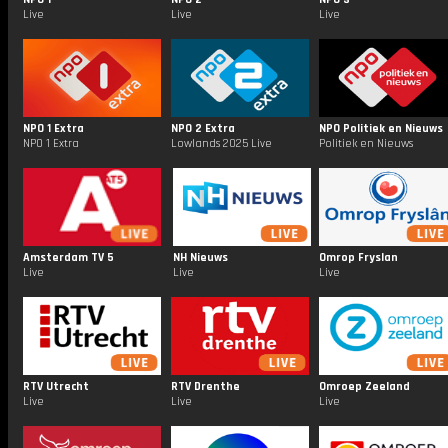
Live
Live
Live
NPO 1 Extra
NPO 2 Extra
NPO Politiek en Nieuws
NPO 1 Extra
Lowlands 2025 Live
Politiek en Nieuws
Amsterdam TV 5
NH Nieuws
Omrop Fryslan
Live
Live
Live
RTV Utrecht
RTV Drenthe
Omroep Zeeland
Live
Live
Live