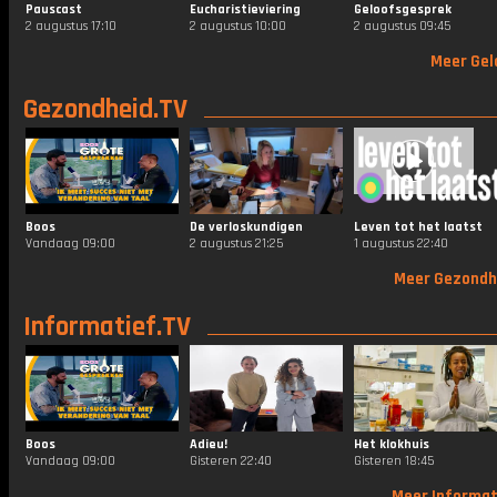
Pauscast
Eucharistieviering
Geloofsgesprek
2 augustus 17:10
2 augustus 10:00
2 augustus 09:45
Meer Gel
Gezondheid.TV
Boos
De verloskundigen
Leven tot het laatst
Vandaag 09:00
2 augustus 21:25
1 augustus 22:40
Meer Gezondh
Informatief.TV
Boos
Adieu!
Het klokhuis
Vandaag 09:00
Gisteren 22:40
Gisteren 18:45
Meer Informat