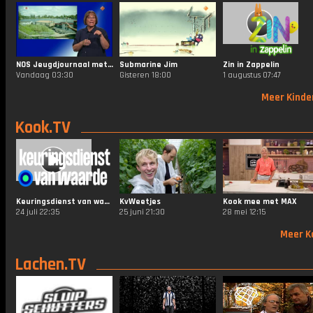
NOS Jeugdjournaal met Gebarentaal
Submarine Jim
Zin in Zappelin
Vandaag 03:30
Gisteren 18:00
1 augustus 07:47
Meer Kinde
Kook.TV
Keuringsdienst van waarde
KvWeetjes
Kook mee met MAX
24 juli 22:35
25 juni 21:30
28 mei 12:15
Meer K
Lachen.TV