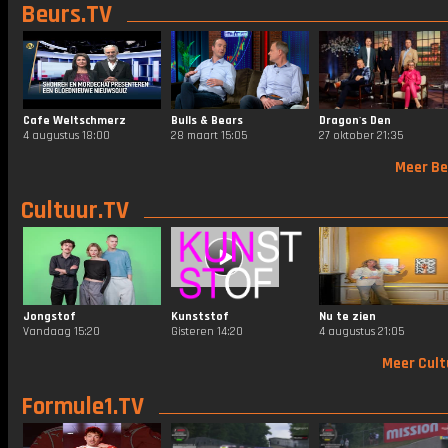
Beurs.TV
Cafe Weltschmerz
Bulls & Bears
Dragon's Den
4 augustus 18:00
28 maart 15:05
27 oktober 21:35
Meer Be
Cultuur.TV
Jongstof
Kunststof
Nu te zien
Vandaag 15:20
Gisteren 14:20
4 augustus 21:05
Meer Cult
Formule1.TV