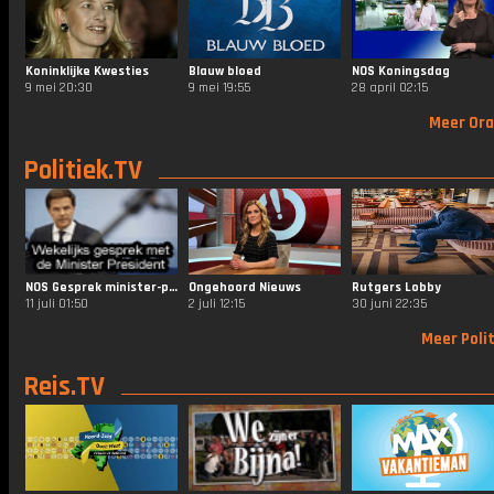
Koninklijke Kwesties
Blauw bloed
NOS Koningsdag
9 mei 20:30
9 mei 19:55
28 april 02:15
Meer Ora
Politiek.TV
NOS Gesprek minister-president
Ongehoord Nieuws
Rutgers Lobby
11 juli 01:50
2 juli 12:15
30 juni 22:35
Meer Polit
Reis.TV