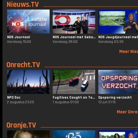
Nieuws.TV
NOS Journaal
NOS Journaal met Gebarentaal
Vandaag 15:00
Vandaag 09:00
Vandaag 03:30
Meer Nie
Onrecht.TV
NPO Doc
Fugitives Caught on Tape
Opsporing verzocht
2 augustus 23:25
1 augustus 01:00
13 juli 21:15
Meer Onre
Oranje.TV