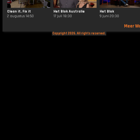
Clean it, Fix it
Het Blok Australie
Het Blok
2 augustus 14:50
17 juli 18:30
9 juni 20:30
Meer W
Copyright 2026. All rights reserved.