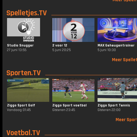
Spelletjes.TV
Studio Snugger
2 voor 12
MAX Geheugentrainer
27 juni 13:55
5 juni 20:25
5 juni 10:30
Meer Spellet
Sporten.TV
Ziggo Sport Golf
Ziggo Sport voetbal
Ziggo Sport Tennis
Vandaag 01:45
Gisteren 23:45
Gisteren 22:00
Meer Spor
Voetbal.TV