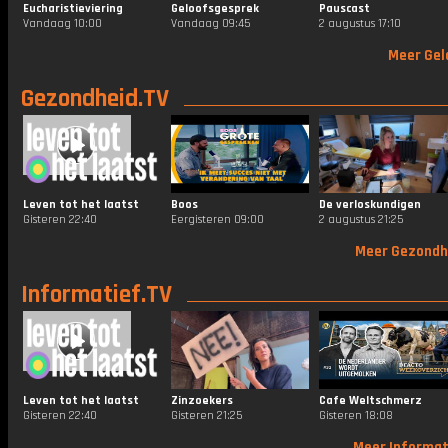
Eucharistieviering
Geloofsgesprek
Pauscast
Vandaag 10:00
Vandaag 09:45
2 augustus 17:10
Meer Gel
Gezondheid.TV
Leven tot het laatst
Boos
De verloskundigen
Gisteren 22:40
Eergisteren 09:00
2 augustus 21:25
Meer Gezondh
Informatief.TV
Leven tot het laatst
Zinzoekers
Cafe Weltschmerz
Gisteren 22:40
Gisteren 21:25
Gisteren 18:08
Meer Informat