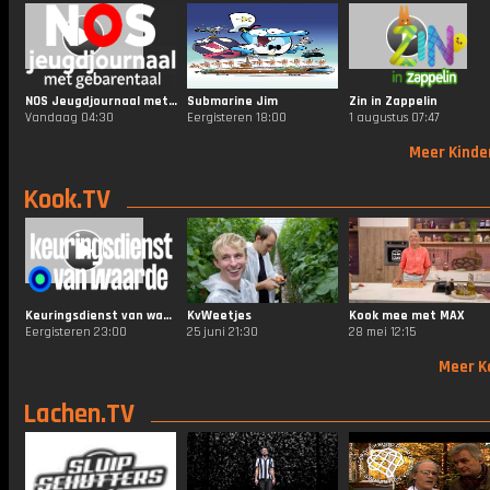
NOS Jeugdjournaal met Gebarentaal
Submarine Jim
Zin in Zappelin
Vandaag 04:30
Eergisteren 18:00
1 augustus 07:47
Meer Kinde
Kook.TV
Keuringsdienst van waarde
KvWeetjes
Kook mee met MAX
Eergisteren 23:00
25 juni 21:30
28 mei 12:15
Meer K
Lachen.TV