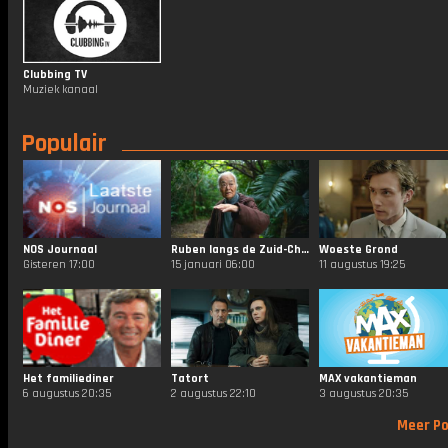
Clubbing TV
Muziek kanaal
Populair
NOS Journaal
Ruben langs de Zuid-Chinese Zee
Woeste Grond
Gisteren 17:00
15 januari 06:00
11 augustus 19:25
Het familiediner
Tatort
MAX vakantieman
6 augustus 20:35
2 augustus 22:10
3 augustus 20:35
Meer Po