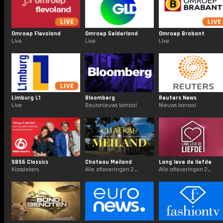
Omroep Flevoland
Omroep Gelderland
Omroep Brabant
Live
Live
Live
Limburg L1
Bloomberg
Reuters News
Live
Beursnieuws kanaal
Nieuws kanaal
SBS6 Classics
Chateau Meiland
Lang leve de liefde
Klassiekers
Alle afleveringen 24/7
Alle afleveringen 24/7