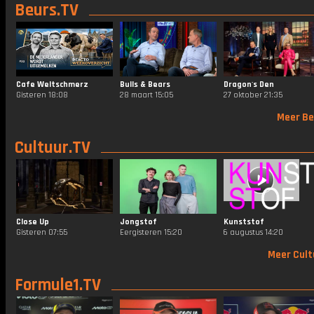
Beurs.TV
Cafe Weltschmerz
Bulls & Bears
Dragon's Den
Gisteren 18:08
28 maart 15:05
27 oktober 21:35
Meer Be
Cultuur.TV
Close Up
Jongstof
Kunststof
Gisteren 07:55
Eergisteren 15:20
6 augustus 14:20
Meer Cult
Formule1.TV