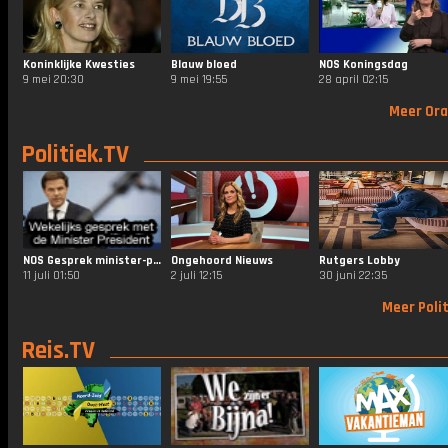
Koninklijke Kwesties
Blauw bloed
NOS Koningsdag
9 mei 20:30
9 mei 19:55
28 april 02:15
Meer Ora
Politiek.TV
NOS Gesprek minister-president
Ongehoord Nieuws
Rutgers Lobby
11 juli 01:50
2 juli 12:15
30 juni 22:35
Meer Polit
Reis.TV