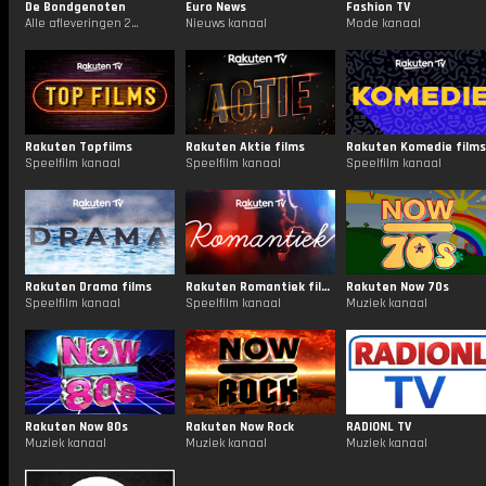
De Bondgenoten
Euro News
Fashion TV
Alle afleveringen 24/7
Nieuws kanaal
Mode kanaal
Rakuten Topfilms
Rakuten Aktie films
Rakuten Komedie films
Speelfilm kanaal
Speelfilm kanaal
Speelfilm kanaal
Rakuten Drama films
Rakuten Romantiek films
Rakuten Now 70s
Speelfilm kanaal
Speelfilm kanaal
Muziek kanaal
Rakuten Now 80s
Rakuten Now Rock
RADIONL TV
Muziek kanaal
Muziek kanaal
Muziek kanaal