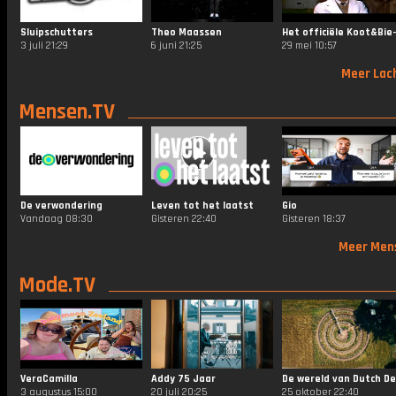
Sluipschutters
Theo Maassen
3 juli 21:29
6 juni 21:25
29 mei 10:57
Meer Lac
Mensen.TV
De verwondering
Leven tot het laatst
Gio
Vandaag 08:30
Gisteren 22:40
Gisteren 18:37
Meer Men
Mode.TV
VeraCamilla
Addy 75 Jaar
3 augustus 15:00
20 juli 20:25
25 oktober 22:40