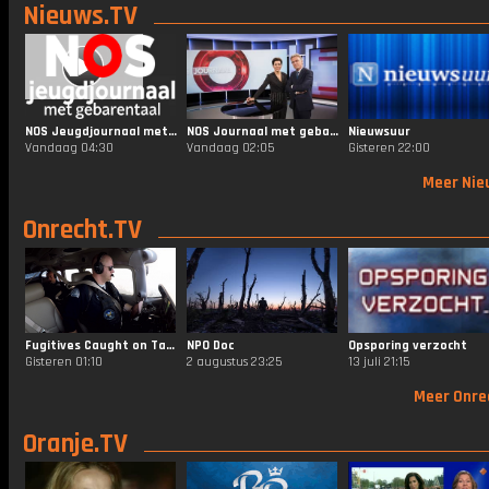
Nieuws.TV
NOS Jeugdjournaal met Gebarentaal
NOS Journaal met gebarentaal 20.00
Nieuwsuur
Vandaag 04:30
Vandaag 02:05
Gisteren 22:00
Meer Nie
Onrecht.TV
Fugitives Caught on Tape
NPO Doc
Opsporing verzocht
Gisteren 01:10
2 augustus 23:25
13 juli 21:15
Meer Onre
Oranje.TV