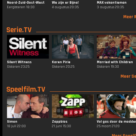
Noord-Zuid-Oost-West
We zijn er Bijna!
MAX vakantieman
Eergisteren 18:30
4 augustus 20:35
3 augustus 20:35
Meer R
Serie.TV
Silent Witness
Karen Pirie
Married with Children
Gisteren 23:25
Gisteren 20:25
Gisteren 19:30
Meer Se
Speelfilm.TV
Simon
Zappbios
Vol gas door de modde
18 juli 22:00
21 juni 15:30
25 maart 21:20
Meer Speelf