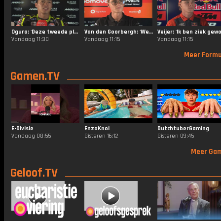
Ogura: 'Deze tweede plaats in de Sprint was perfect'
Van den Goorbergh: 'We staan hier, dat is het belangrijkste'
Vandaag 11:30
Vandaag 11:15
Vandaag 11:15
Meer Formu
Gamen.TV
E-Divisie
EnzoKnol
DutchtuberGaming
Vandaag 08:55
Gisteren 16:12
Gisteren 09:45
Meer Ga
Geloof.TV