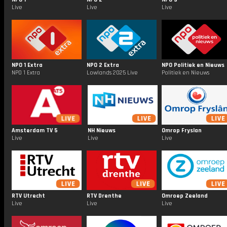
Live
Live
Live
NPO 1 Extra
NPO 2 Extra
NPO Politiek en Nieuws
NPO 1 Extra
Lowlands 2025 Live
Politiek en Nieuws
Amsterdam TV 5
NH Nieuws
Omrop Fryslan
Live
Live
Live
RTV Utrecht
RTV Drenthe
Omroep Zeeland
Live
Live
Live