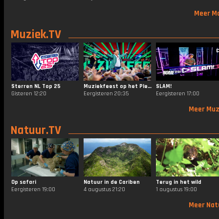
Meer M
Muziek.TV
Sterren NL Top 25
Muziekfeest op het Plein
SLAM!
Gisteren 12:20
Eergisteren 20:35
Eergisteren 17:00
Meer Muz
Natuur.TV
Op safari
Natuur in de Cariben
Terug in het wild
Eergisteren 19:00
4 augustus 21:20
1 augustus 19:00
Meer Nat