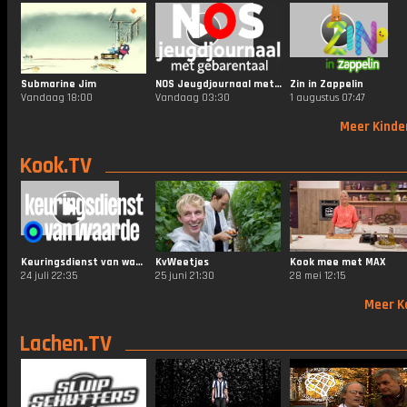
Submarine Jim
NOS Jeugdjournaal met Gebarentaal
Zin in Zappelin
Vandaag 18:00
Vandaag 03:30
1 augustus 07:47
Meer Kinde
Kook.TV
Keuringsdienst van waarde
KvWeetjes
Kook mee met MAX
24 juli 22:35
25 juni 21:30
28 mei 12:15
Meer K
Lachen.TV