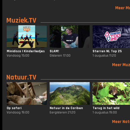
Meer M
Muziek.TV
Minidisco | Kinderliedjes
SLAM!
Sterren NL Top 25
Vandaag 15:00
Gisteren 17:00
1 augustus 11:20
Meer Muz
Natuur.TV
Op safari
Natuur in de Cariben
Terug in het wild
Vandaag 19:00
Eergisteren 21:20
1 augustus 19:00
Meer Nat