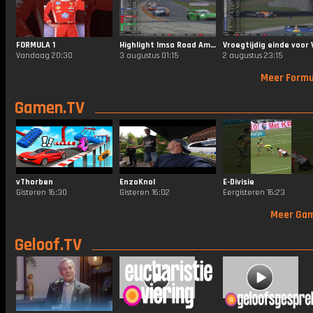
FORMULA 1
Highlight Imsa Road America
Vandaag 20:30
3 augustus 01:15
2 augustus 23:15
Meer Formu
Gamen.TV
vThorben
EnzoKnol
E-Divisie
Gisteren 16:30
Gisteren 16:02
Eergisteren 16:23
Meer Ga
Geloof.TV