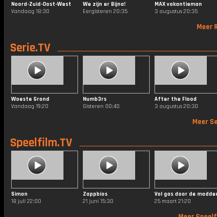
Noord-Zuid-Oost-West
We zijn er Bijna!
MAX vakantieman
Vandaag 18:30
Eergisteren 20:35
3 augustus 20:35
Meer R
Serie.TV
Woeste Grond
Numb3rs
After the Flood
Vandaag 19:20
Gisteren 00:40
3 augustus 20:30
Meer Se
Speelfilm.TV
Simon
Zappbios
Vol gas door de modde
18 juli 22:00
21 juni 15:30
25 maart 21:20
Meer Speelf