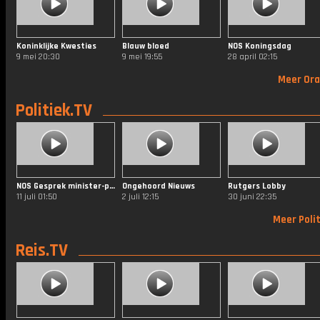
Koninklijke Kwesties
Blauw bloed
NOS Koningsdag
9 mei 20:30
9 mei 19:55
28 april 02:15
Meer Ora
Politiek.TV
NOS Gesprek minister-president
Ongehoord Nieuws
Rutgers Lobby
11 juli 01:50
2 juli 12:15
30 juni 22:35
Meer Polit
Reis.TV