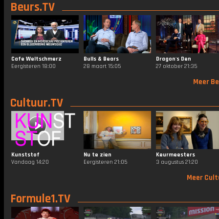
Beurs.TV
Cafe Weltschmerz
Bulls & Bears
Dragon's Den
Eergisteren 18:00
28 maart 15:05
27 oktober 21:35
Meer Be
Cultuur.TV
Kunststof
Nu te zien
Keurmeesters
Vandaag 14:20
Eergisteren 21:05
3 augustus 21:20
Meer Cult
Formule1.TV