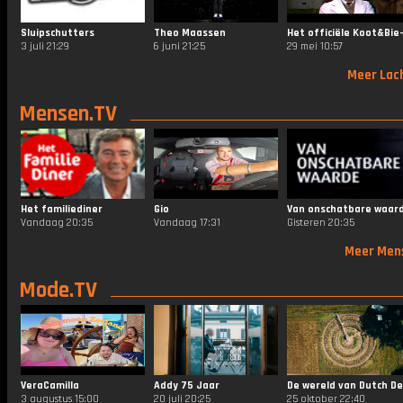
Sluipschutters
Theo Maassen
3 juli 21:29
6 juni 21:25
29 mei 10:57
Meer Lac
Mensen.TV
Het familiediner
Gio
Van onschatbare waar
Vandaag 20:35
Vandaag 17:31
Gisteren 20:35
Meer Men
Mode.TV
VeraCamilla
Addy 75 Jaar
3 augustus 15:00
20 juli 20:25
25 oktober 22:40