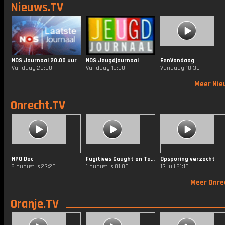
Nieuws.TV
NOS Journaal 20.00 uur
NOS Jeugdjournaal
EenVandaag
Vandaag 20:00
Vandaag 19:00
Vandaag 18:30
Meer Nie
Onrecht.TV
NPO Doc
Fugitives Caught on Tape
Opsporing verzocht
2 augustus 23:25
1 augustus 01:00
13 juli 21:15
Meer Onre
Oranje.TV