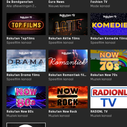
De Bondgenoten
Euro News
Fashion TV
Alle afleveringen 24/7
Nieuws kanaal
Mode kanaal
Rakuten Topfilms
Rakuten Aktie films
Rakuten Komedie films
Speelfilm kanaal
Speelfilm kanaal
Speelfilm kanaal
Rakuten Drama films
Rakuten Romantiek films
Rakuten Now 70s
Speelfilm kanaal
Speelfilm kanaal
Muziek kanaal
Rakuten Now 80s
Rakuten Now Rock
RADIONL TV
Muziek kanaal
Muziek kanaal
Muziek kanaal