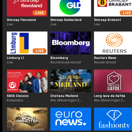
Omroep Flevoland
Omroep Gelderland
Omroep Brabant
Live
Live
Live
Limburg L1
Bloomberg
Reuters News
Live
Beursnieuws kanaal
Nieuws kanaal
SBS6 Classics
Chateau Meiland
Lang leve de liefde
Klassiekers
Alle afleveringen 24/7
Alle afleveringen 24/7