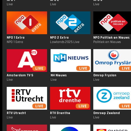
Live
Live
Live
NPO 1 Extra
NPO 2 Extra
NPO Politiek en Nieuws
NPO 1 Extra
Lowlands 2025 Live
Politiek en Nieuws
Amsterdam TV 5
NH Nieuws
Omrop Fryslan
Live
Live
Live
RTV Utrecht
RTV Drenthe
Omroep Zeeland
Live
Live
Live