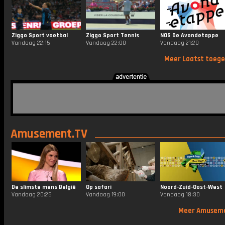
Ziggo Sport voetbal
Ziggo Sport Tennis
NOS De Avondetappe
Vandaag 22:15
Vandaag 22:00
Vandaag 21:20
Meer Laatst toeg
Amusement.TV
De slimste mens België
Op safari
Noord-Zuid-Oost-West
Vandaag 20:25
Vandaag 19:00
Vandaag 18:30
Meer Amusem