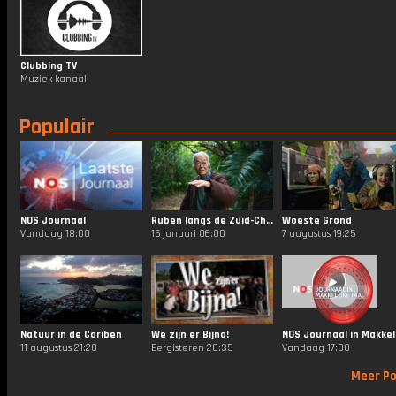
Clubbing TV
Muziek kanaal
Populair
NOS Journaal
Ruben langs de Zuid-Chinese Zee
Woeste Grond
Vandaag 18:00
15 januari 06:00
7 augustus 19:25
Natuur in de Cariben
We zijn er Bijna!
11 augustus 21:20
Eergisteren 20:35
Vandaag 17:00
Meer Po