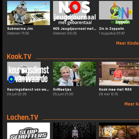
Submarine Jim
NOS Jeugdjournaal met Gebarentaal
Zin in Zappelin
Gisteren 17:50
Gisteren 03:35
1 augustus 07:47
Meer Kinde
Kook.TV
Keuringsdienst van waarde
KvWeetjes
Kook mee met MAX
24 juli 22:35
25 juni 21:30
28 mei 12:15
Meer K
Lachen.TV