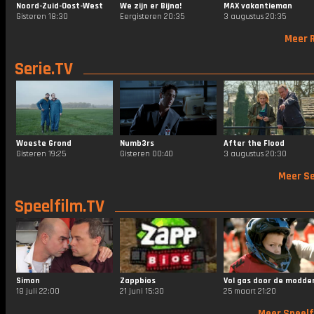
Noord-Zuid-Oost-West
We zijn er Bijna!
MAX vakantieman
Gisteren 18:30
Eergisteren 20:35
3 augustus 20:35
Meer R
Serie.TV
Woeste Grond
Numb3rs
After the Flood
Gisteren 19:25
Gisteren 00:40
3 augustus 20:30
Meer Se
Speelfilm.TV
Simon
Zappbios
Vol gas door de modde
18 juli 22:00
21 juni 15:30
25 maart 21:20
Meer Speelf