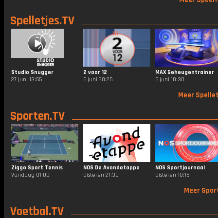
Spelletjes.TV
Studio Snugger
2 voor 12
MAX Geheugentrainer
27 juni 13:55
5 juni 20:25
5 juni 10:30
Meer Spellet
Sporten.TV
Ziggo Sport Tennis
NOS De Avondetappe
NOS Sportjournaal
Vandaag 01:00
Gisteren 21:30
Gisteren 18:15
Meer Spor
Voetbal.TV