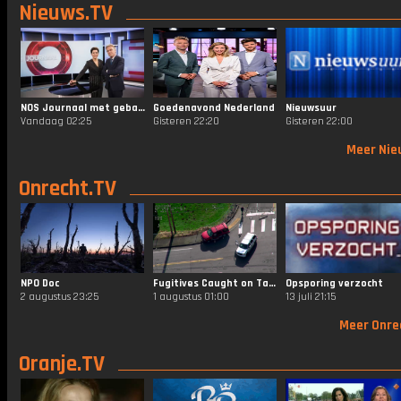
Nieuws.TV
NOS Journaal met gebarentaal 20.00
Goedenavond Nederland
Nieuwsuur
Vandaag 02:25
Gisteren 22:20
Gisteren 22:00
Meer Nie
Onrecht.TV
NPO Doc
Fugitives Caught on Tape
Opsporing verzocht
2 augustus 23:25
1 augustus 01:00
13 juli 21:15
Meer Onre
Oranje.TV