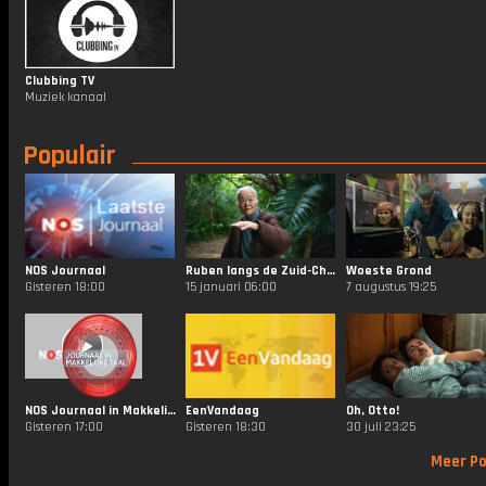
Clubbing TV
Muziek kanaal
Populair
NOS Journaal
Ruben langs de Zuid-Chinese Zee
Woeste Grond
Gisteren 18:00
15 januari 06:00
7 augustus 19:25
NOS Journaal in Makkelijke Taal
EenVandaag
Oh, Otto!
Gisteren 17:00
Gisteren 18:30
30 juli 23:25
Meer Po