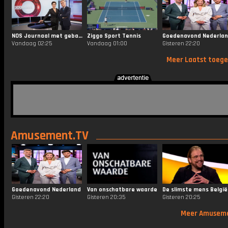
NOS Journaal met gebarentaal 20.00
Ziggo Sport Tennis
Goedenavond Nederla
Vandaag 02:25
Vandaag 01:00
Gisteren 22:20
Meer Laatst toeg
Amusement.TV
Goedenavond Nederland
Van onschatbare waarde
De slimste mens België
Gisteren 22:20
Gisteren 20:35
Gisteren 20:25
Meer Amusem