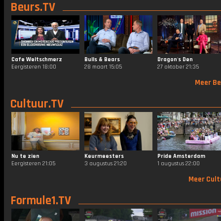
Beurs.TV
Cafe Weltschmerz
Bulls & Bears
Dragon's Den
Eergisteren 18:00
28 maart 15:05
27 oktober 21:35
Meer Be
Cultuur.TV
Nu te zien
Keurmeesters
Pride Amsterdam
Eergisteren 21:05
3 augustus 21:20
1 augustus 22:00
Meer Cult
Formule1.TV