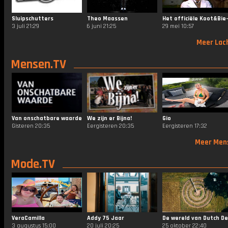
Sluipschutters
Theo Maassen
3 juli 21:29
6 juni 21:25
29 mei 10:57
Meer Lac
Mensen.TV
Van onschatbare waarde
We zijn er Bijna!
Gio
Gisteren 20:35
Eergisteren 20:35
Eergisteren 17:32
Meer Men
Mode.TV
VeraCamilla
Addy 75 Jaar
3 augustus 15:00
20 juli 20:25
25 oktober 22:40