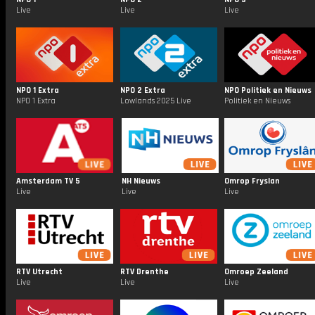
Live
Live
Live
NPO 1 Extra
NPO 2 Extra
NPO Politiek en Nieuws
NPO 1 Extra
Lowlands 2025 Live
Politiek en Nieuws
Amsterdam TV 5
NH Nieuws
Omrop Fryslan
Live
Live
Live
RTV Utrecht
RTV Drenthe
Omroep Zeeland
Live
Live
Live