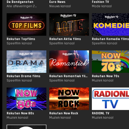
De Bondgenoten
Euro News
Fashion TV
Alle afleveringen 24/7
Nieuws kanaal
Mode kanaal
Rakuten Topfilms
Rakuten Aktie films
Rakuten Komedie films
Speelfilm kanaal
Speelfilm kanaal
Speelfilm kanaal
Rakuten Drama films
Rakuten Romantiek films
Rakuten Now 70s
Speelfilm kanaal
Speelfilm kanaal
Muziek kanaal
Rakuten Now 80s
Rakuten Now Rock
RADIONL TV
Muziek kanaal
Muziek kanaal
Muziek kanaal