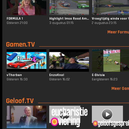
FORMULA 1
Highlight Imsa Road America
Gisteren 21:00
3 augustus 01:15
2 augustus 23:15
Meer Formu
Gamen.TV
vThorben
EnzoKnol
E-Divisie
Gisteren 16:30
Gisteren 16:02
Eergisteren 16:23
Meer Ga
Geloof.TV