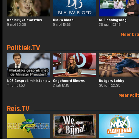
Koninklijke Kwesties
Blauw bloed
NOS Koningsdag
9 mei 20:30
9 mei 19:55
28 april 02:15
Meer Ora
Politiek.TV
NOS Gesprek minister-president
Ongehoord Nieuws
Rutgers Lobby
11 juli 01:50
2 juli 12:15
30 juni 22:35
Meer Polit
Reis.TV