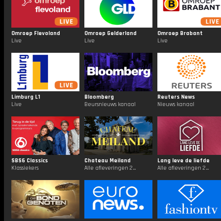
Omroep Flevoland
Omroep Gelderland
Omroep Brabant
Live
Live
Live
Limburg L1
Bloomberg
Reuters News
Live
Beursnieuws kanaal
Nieuws kanaal
SBS6 Classics
Chateau Meiland
Lang leve de liefde
Klassiekers
Alle afleveringen 24/7
Alle afleveringen 24/7