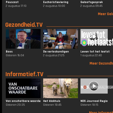
Pauscast
Eucharistieviering
Geloofsgesprek
2 augustus 17:10
2 augustus 10:00
2 augustus 09:45
Meer Gel
Gezondheid.TV
Boos
De verloskundigen
Leven tot het laatst
Gisteren 16:04
2 augustus 21:25
1 augustus 22:40
Meer Gezondh
Informatief.TV
Van onschatbare waarde
Het klokhuis
NOS Journaal Regio
Gisteren 20:35
Gisteren 18:45
Gisteren 18:15
Meer Informat