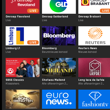
Omroep Flevoland
Omroep Gelderland
Omroep Brabant
Live
Live
Live
Limburg L1
Bloomberg
Reuters News
Live
Beursnieuws kanaal
Nieuws kanaal
SBS6 Classics
Chateau Meiland
Lang leve de liefde
Klassiekers
Alle afleveringen 24/7
Alle afleveringen 24/7