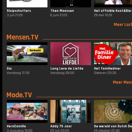
Sluipschutters
Theo Maassen
3 juli 21:29
6 juni 21:25
29 mei 10:57
Meer Lac
Mensen.TV
Gio
Lang Leve de Liefde
Het familiediner
Vandaag 17:30
Vandaag 09:00
Gisteren 20:35
Meer Men
Mode.TV
VeraCamilla
Addy 75 Jaar
3 augustus 15:00
20 juli 20:25
25 oktober 22:40