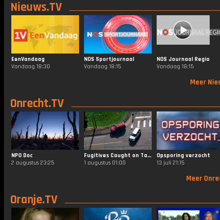
Nieuws.TV
EenVandaag
NOS Sportjournaal
NOS Journaal Regio
Vandaag 18:30
Vandaag 18:15
Vandaag 18:15
Meer Nie
Onrecht.TV
NPO Doc
Fugitives Caught on Tape
Opsporing verzocht
2 augustus 23:25
1 augustus 01:00
13 juli 21:15
Meer Onre
Oranje.TV