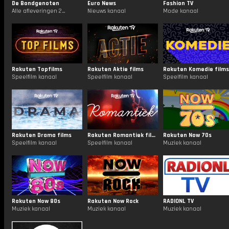
De Bondgenoten
Euro News
Fashion TV
Alle afleveringen 24/7
Nieuws kanaal
Mode kanaal
Rakuten Topfilms
Rakuten Aktie films
Rakuten Komedie films
Speelfilm kanaal
Speelfilm kanaal
Speelfilm kanaal
Rakuten Drama films
Rakuten Romantiek films
Rakuten Now 70s
Speelfilm kanaal
Speelfilm kanaal
Muziek kanaal
Rakuten Now 80s
Rakuten Now Rock
RADIONL TV
Muziek kanaal
Muziek kanaal
Muziek kanaal