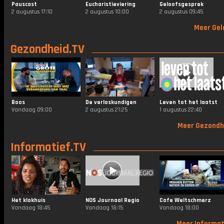
Pauscast
Eucharistieviering
Geloofsgesprek
2 augustus 17:10
2 augustus 10:00
2 augustus 09:45
Meer Gel
Gezondheid.TV
Boos
De verloskundigen
Leven tot het laatst
Vandaag 09:00
2 augustus 21:25
1 augustus 22:40
Meer Gezondh
Informatief.TV
Het klokhuis
NOS Journaal Regio
Cafe Weltschmerz
Vandaag 18:45
Vandaag 18:15
Vandaag 18:00
Meer Informat