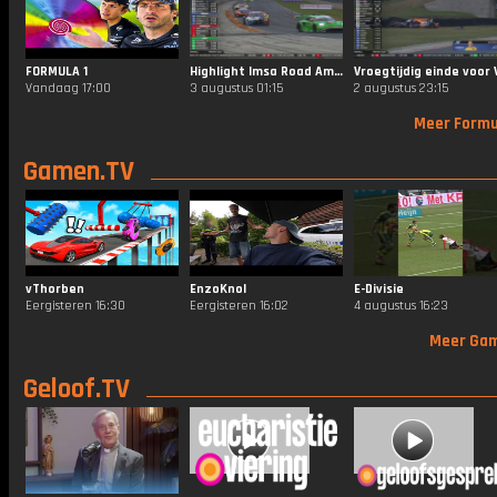
FORMULA 1
Highlight Imsa Road America
Vandaag 17:00
3 augustus 01:15
2 augustus 23:15
Meer Formu
Gamen.TV
vThorben
EnzoKnol
E-Divisie
Eergisteren 16:30
Eergisteren 16:02
4 augustus 16:23
Meer Ga
Geloof.TV