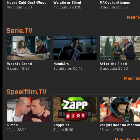
Noord-Zuid-Oost-West
We zijn er Bijna!
MAX vakantieman
Vandaag 18:30
4 augustus 20:35
3 augustus 20:35
Meer R
Serie.TV
Woeste Grond
Numb3rs
After the Flood
Gisteren 19:20
Eergisteren 00:40
3 augustus 20:30
Meer Se
Speelfilm.TV
Simon
Zappbios
Vol gas door de modde
18 juli 22:00
21 juni 15:30
25 maart 21:20
Meer Speelf