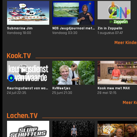
Submarine Jim
NOS Jeugdjournaal met Gebarentaal
Zin in Zappelin
Vandaag 18:00
Vandaag 03:30
1 augustus 07:47
Meer Kinde
Kook.TV
Keuringsdienst van waarde
KvWeetjes
Kook mee met MAX
24 juli 22:35
25 juni 21:30
28 mei 12:15
Meer K
Lachen.TV