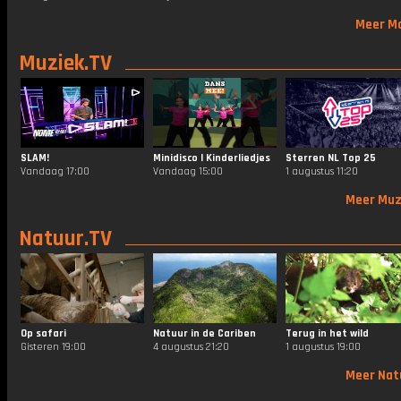
Meer M
Muziek.TV
SLAM!
Minidisco | Kinderliedjes
Sterren NL Top 25
Vandaag 17:00
Vandaag 15:00
1 augustus 11:20
Meer Muz
Natuur.TV
Op safari
Natuur in de Cariben
Terug in het wild
Gisteren 19:00
4 augustus 21:20
1 augustus 19:00
Meer Nat