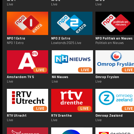
Live
Live
Live
NPO 1 Extra
NPO 2 Extra
NPO Politiek en Nieuws
NPO 1 Extra
Lowlands 2025 Live
Politiek en Nieuws
Amsterdam TV 5
NH Nieuws
Omrop Fryslan
Live
Live
Live
RTV Utrecht
RTV Drenthe
Omroep Zeeland
Live
Live
Live