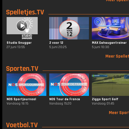
Spelletjes.TV
Studio Snugger
2 voor 12
MAX Geheugentrainer
27 juni 13:55
5 juni 20:25
5 juni 10:30
Meer Spellet
Sporten.TV
NOS Sportjournaal
NOS Tour de France
Ziggo Sport Golf
Vandaag 18:15
Vandaag 15:20
Vandaag 01:45
Meer Spor
Voetbal.TV