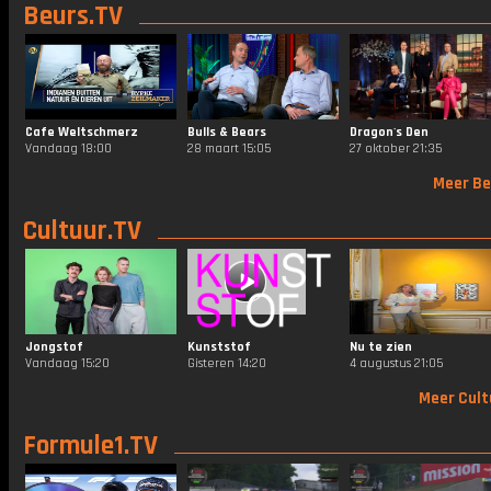
Beurs.TV
Cafe Weltschmerz
Bulls & Bears
Dragon's Den
Vandaag 18:00
28 maart 15:05
27 oktober 21:35
Meer Be
Cultuur.TV
Jongstof
Kunststof
Nu te zien
Vandaag 15:20
Gisteren 14:20
4 augustus 21:05
Meer Cult
Formule1.TV