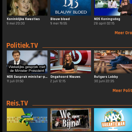
Koninklijke Kwesties
Blauw bloed
NOS Koningsdag
9 mei 20:30
9 mei 19:55
28 april 02:15
Meer Ora
Politiek.TV
NOS Gesprek minister-president
Ongehoord Nieuws
Rutgers Lobby
11 juli 01:50
2 juli 12:15
30 juni 22:35
Meer Polit
Reis.TV