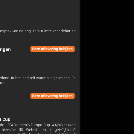
esprek van de dag. Er is ruimte voor debat en
ringen
land. In het land zelf wordt olie gevonden. De
greep.
a Cup
an de UEFA Women's Europa Cup. #AjaxVrouwen
 hier</a> US Website: <a target="_blank"