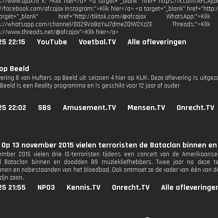
s://www.ajax.nl X:">Klik hier</a> <a target="_blank" href="https://x.com/AFCAja
://facebook.com/afcajax Instagram:">Klik hier</a> <a target="_blank" href="http:
et="_blank" href="http://tiktok.com/@afcajax WhatsApp:">
tps://whatsapp.com/channel/0029Va8aYxJ7dmeZ0IW2Xz2E Threads:
s://www.threads.net/@afcajax">Klik hier</a>
25 22:15
YouTube
Voetbal.TV
Alle afleveringen
op Beeld
vering 8 van Hufters op Beeld uit seizoen 4 hier op KIJK. Deze aflevering is uitg
Beeld is een Reality programma en is geschikt voor 12 jaar of ouder
25 22:02
SBS
Amusement.TV
Mensen.TV
Onrecht.TV
 Op 13 november 2015 vielen terroristen de Bataclan binnen e
mber 2015 vielen drie IS-terroristen tijdens een concert van de Amerikaans
al Bataclan binnen en doodden 89 muziekliefhebbers. Twee jaar na deze ter
nen en nabestaanden van het bloedbad. Ook ontmoet ze de vader van één van de d
ijn zoon.
25 21:55
NPO3
Kennis.TV
Onrecht.TV
Alle afleveringe