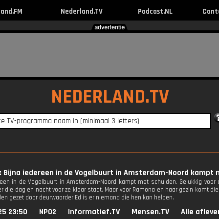
land.FM
Nederland.TV
Podcast.NL
Cont
NEDERLAND.TV
: Bijna iedereen in de Vogelbuurt in Amsterdam-Noord kampt 
reen in de Vogelbuurt in Amsterdam-Noord kampt met schulden. Gelukkig voor 
r die dag en nacht voor ze klaar staat. Maar voor Ramona en haar gezin komt die h
den gezet door deurwaarder Ed is er niemand die hen kan helpen.
25 23:50
NPO2
Informatief.TV
Mensen.TV
Alle aflev