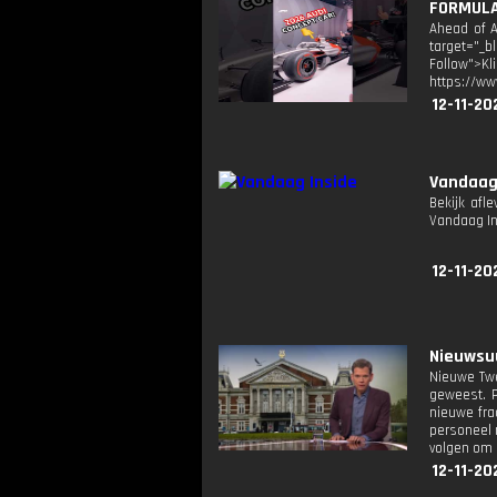
FORMULA 
Ahead of A
target="_b
Follow">K
https://ww
12-11-20
Vandaag
Bekijk afl
Vandaag I
12-11-20
Nieuwsuu
Nieuwe Twe
geweest. P
nieuwe frac
personeel 
volgen om r
12-11-20