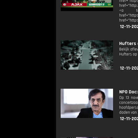
href="http
href="http
<a targ
href="ht
href="http
12-11-20
Hufters 
Bekijk afle
Hufters op 
12-11-20
NPO Doc:
Op 13 nove
concertza
hoofdperso
daden van z
12-11-20