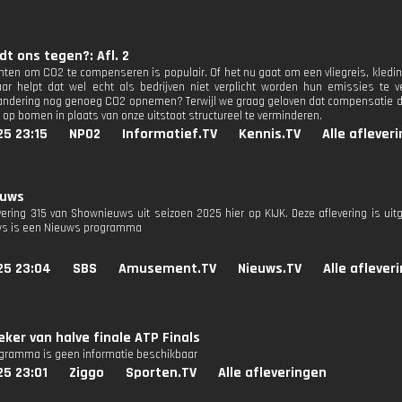
t ons tegen?: Afl. 2
ten om CO2 te compenseren is populair. Of het nu gaat om een vliegreis, kleding
ar helpt dat wel echt als bedrijven niet verplicht worden hun emissies te
andering nog genoeg CO2 opnemen? Terwijl we graag geloven dat compensatie de op
 op bomen in plaats van onze uitstoot structureel te verminderen.
25 23:15
NPO2
Informatief.TV
Kennis.TV
Alle aflever
euws
evering 315 van Shownieuws uit seizoen 2025 hier op KIJK. Deze aflevering is ui
s is een Nieuws programma
25 23:04
SBS
Amusement.TV
Nieuws.TV
Alle aflever
eker van halve finale ATP Finals
ogramma is geen informatie beschikbaar
25 23:01
Ziggo
Sporten.TV
Alle afleveringen