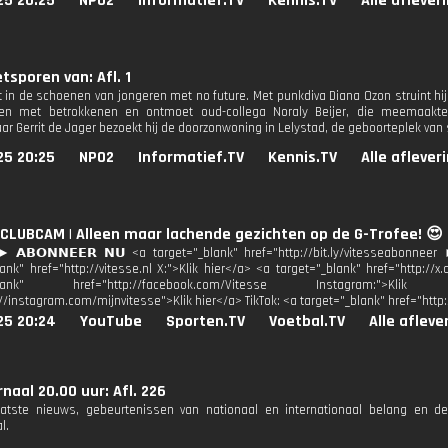
25 20:25
NPO2
Informatief.TV
Kennis.TV
Alle aflever
etsporen van: Afl. 1
t in de schoenen van jongeren met no future. Met punkdiva Diana Ozon struint hij 
llen met betrokkenen en ontmoet oud-collega Noraly Beijer, die meemaakte
ar Gerrit de Jager bezoekt hij de doorzonwoning in Lelystad, de geboorteplek van s
25 20:25
NPO2
Informatief.TV
Kennis.TV
Alle aflever
 CLUBCAM | Alleen maar lachende gezichten op de G-Trofee! 😍
 𝗔𝗕𝗢𝗡𝗡𝗘𝗘𝗥 𝗡𝗨 <a target="_blank" href="http://bit.ly/vitesseabonneer 
lank" href="http://vitesse.nl X:">Klik hier</a> <a target="_blank" href="http://
"_blank" href="http://facebook.com/Vitesse Instagram:">
://instagram.com/mijnvitesse">Klik hier</a> TikTok: <a target="_blank" href="http
25 20:24
YouTube
Sporten.TV
Voetbal.TV
Alle afleve
naal 20.00 uur: Afl. 226
aatste nieuws, gebeurtenissen van nationaal en internationaal belang en d
l.