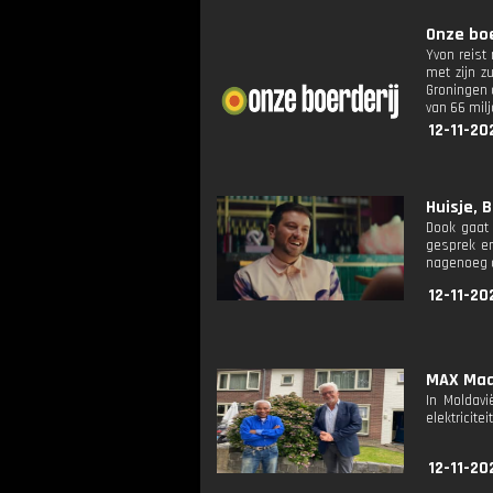
Onze boer
Yvon reist
met zijn z
Groningen 
van 66 milj
12-11-20
Huisje, B
Dook gaat 
gesprek en
nagenoeg o
12-11-20
MAX Maak
In Moldav
elektricite
12-11-20