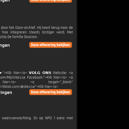
ingen
door het Ozon-archief. Hij keert terug naar de
 hoe integreren steeds lastiger werd. Met
trip De familie Doorzon.
ingen
►">Klik hier</a> 𝗩𝗢𝗟𝗚 𝗢𝗡𝗦 Website: <a
x.com/MijnVitesse Facebook:">Klik hier</a> <a
Klik hier</a> <a target="_blank"
://tiktok.com/@vitesse">Klik hier</a>
ringen
e weersverwachting. En op NPO 1 extra met