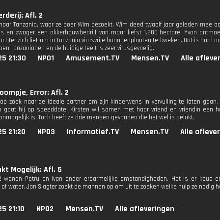
derij: Afl. 2
 naar Tanzania, waar ze boer Wim bezoekt. Wim deed twaalf jaar geleden mee aan
us en zwager een akkerbouwbedrijf van maar liefst 1.200 hectare. Yvon ontmo
achter zich liet om in Tanzania virusvrije bananenplanten te kweken. Dat is hard
oen Tanzanianen en de huidige teelt is zeer virusgevoelig.
25 21:30
NPO1
Amusement.TV
Mensen.TV
Alle afleve
oompje, Error: Afl. 2
op zoek naar de ideale partner om zijn kinderwens in vervulling te laten gaan. 
 gaat hij op speeddate. Kirsten wil samen met haar vriend en vriendin een hu
nmogelijk is. Toch heeft ze drie mensen gevonden die het wel is gelukt.
25 21:20
NPO3
Informatief.TV
Mensen.TV
Alle afleve
t Mogelijk: Afl. 5
ië wonen Petru en Ivan onder erbarmelijke omstandigheden. Het is er koud 
it of water. Jan Slagter zoekt de mannen op om uit te zoeken welke hulp ze nodig 
25 21:10
NPO2
Mensen.TV
Alle afleveringen