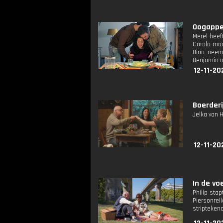
Oogappel
Merel heef
Carola maa
Dina neemt
Benjamin n
12-11-20
Boerderi
Jelka van H
12-11-20
In de vo
Philip stap
Piersonre
striptekena