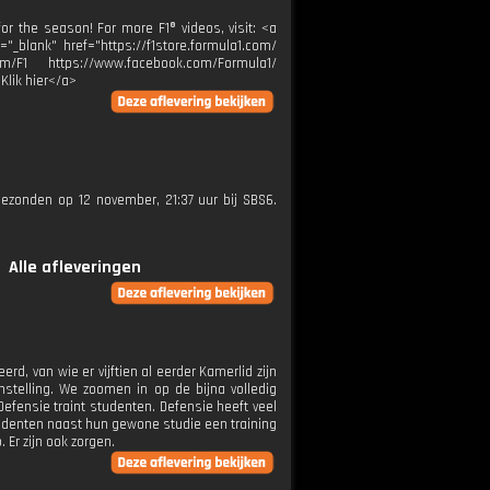
or the season! For more F1® videos, visit: <a
="_blank" href="https://f1store.formula1.com/
m/F1 https://www.facebook.com/Formula1/
Klik hier</a>
tgezonden op 12 november, 21:37 uur bij SBS6.
Alle afleveringen
, van wie er vijftien al eerder Kamerlid zijn
stelling. We zoomen in op de bijna volledig
Defensie traint studenten. Defensie heeft veel
tudenten naast hun gewone studie een training
 Er zijn ook zorgen.