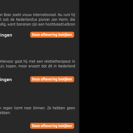
 Boer zoekt vrouw Internationaal. Nu runt hij
et ook de Nederlandse pionier Jan Harm, die
 nodig, want bananen zijn een hoofdvoedselbron
ringen
Hiervoor gaat hij met een relatietherapeut in
is kopen, maar ervaart dat dit in Nederland
ringen
en regen komt naar binnen. Ze hebben geen
hebben.