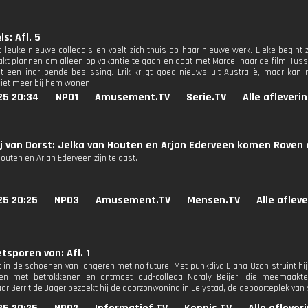
s: Afl. 5
t leuke nieuwe collega's en voelt zich thuis op haar nieuwe werk. Lieke begint z
kt plannen om alleen op vakantie te gaan en gaat met Marcel naar de film. Tus
 een ingrijpende beslissing. Erik krijgt goed nieuws uit Australië, maar kan
iet meer bij hem wonen.
25 20:34
NPO1
Amusement.TV
Serie.TV
Alle afleveri
j van Dorst: Jelka van Houten en Arjan Ederveen komen Raven 
outen en Arjan Ederveen zijn te gast.
25 20:25
NPO3
Amusement.TV
Mensen.TV
Alle aflev
etsporen van: Afl. 1
t in de schoenen van jongeren met no future. Met punkdiva Diana Ozon struint hij 
llen met betrokkenen en ontmoet oud-collega Noraly Beijer, die meemaakte
ar Gerrit de Jager bezoekt hij de doorzonwoning in Lelystad, de geboorteplek van s