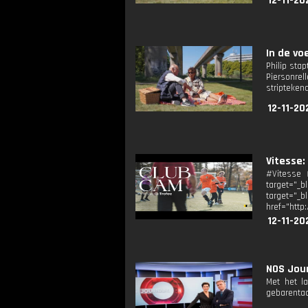
12-11-20
In de vo
Philip stap
Piersonre
striptekena
12-11-20
Vitesse:
#Vitesse ►
target="_b
target=
href="http
12-11-20
NOS Jour
Met het l
gebarentaa