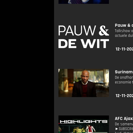
Pauw & d
Talkshow o
actuele dui
12-11-20
Suriname
De onafhan
economie tr
12-11-20
AFC Ajax
De samenva
►SUBSCRIB