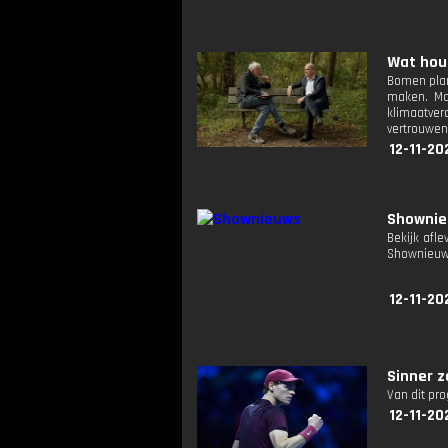
Wat houd
Bomen plan
maken. Ma
klimaatver
vertrouwen
12-11-20
Showni
Bekijk afl
Shownieuw
12-11-20
Sinner z
Van dit pr
12-11-20