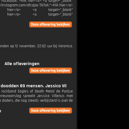
x Facebook:">Klik hier</a> <a target="_blank"
//instagram.com/afcajax TikTok:">Klik hier</a>
Klik hier</a> <a target="_blank"
">Klik hier</a> <a target="_blank"
ezonden op 12 november, 22:02 uur bij Veronica.
Alle afleveringen
n doodden 89 mensen. Jessica Vil
e rockband Eagles of Death Metal de Parijse
reuraanslag spreekt Jessica Villerius met
aders, die nog steeds verbijsterd is over de
n