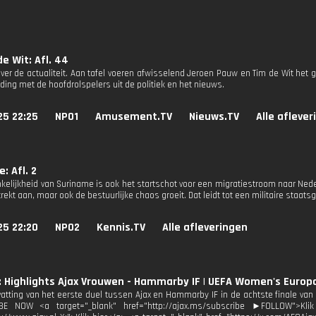
e Wit: Afl. 44
ver de actualiteit. Aan tafel voeren afwisselend Jeroen Pauw en Tim de Wit het g
ding met de hoofdrolspelers uit de politiek en het nieuws.
25 22:25
NPO1
Amusement.TV
Nieuws.TV
Alle afleve
: Afl. 2
kelijkheid van Suriname is ook het startschot voor een migratiestroom naar Neder
ekt aan, maar ook de bestuurlijke chaos groeit. Dat leidt tot een militaire staats
25 22:20
NPO2
Kennis.TV
Alle afleveringen
: Highlights Ajax Vrouwen - Hammarby IF | UEFA Women's Europ
tting van het eerste duel tussen Ajax en Hammarby IF in de achtste finale v
E NOW <a target="_blank" href="http://ajax.ms/subscribe ►FOLLOW">Klik