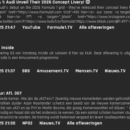
1: Audi Unveil Their 2026 Concept Livery! 😍
udi's debut on the 2026 Formula 1 grid - they've released their concept livery f
lank" href="https://www.Formula1.com Visit">Klik hier</a> our store: <a target
lik hier</a> F1®: <a target="_blank" href="https://www.instagram.co
w.twitter.com/F1 https://www.twitch.tv/formula1 https://www.tiktok.com/@f1 #F1">
25 21:47
YouTube
Formule1.TV
Alle afleveringen
 Inside
evering 63 van Vandaag Inside uit seizoen 8 hier op KIJK. Deze aflevering is ui
nside is een Amusement programma
25 21:37
SBS
Amusement.TV
Mensen.TV
Nieuws.TV
r: Afl. 307
ede Kamer. Wie zijn de JA21'ers? Zeventig nieuwe Kamerleden werden geïnstalleerd
olitiek duider Arjan Noorlander schetst een beeld van de nieuwe Kamersamen
tie van JA21 en op PVV'er Martin Bosma, die graag Kamervoorzitter wil blijven. * 
nodig en hoopt dat via het onderwijs te werven. Op een aantal scholen kunnen s
eservist te worden. De training wordt helemaal vergoed én levert studiepunten op.
25 21:30
NPO2
Nieuws.TV
Alle afleveringen