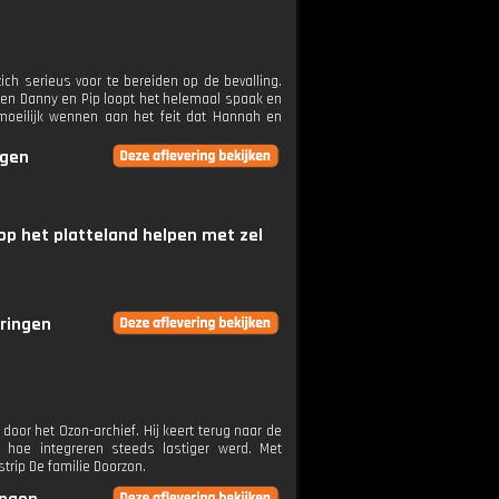
ich serieus voor te bereiden op de bevalling.
sen Danny en Pip loopt het helemaal spaak en
 moeilijk wennen aan het feit dat Hannah en
ngen
op het platteland helpen met zel
eringen
door het Ozon-archief. Hij keert terug naar de
 hoe integreren steeds lastiger werd. Met
trip De familie Doorzon.