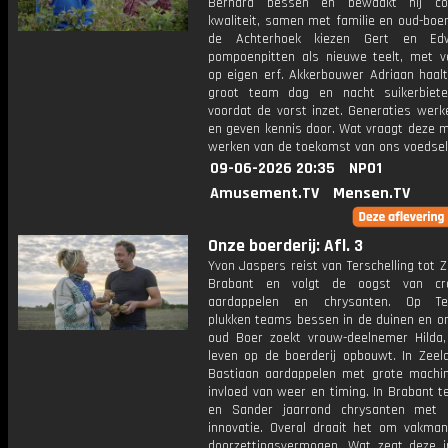
Bernard bessen en bewaakt hij co
kwaliteit, samen met familie en oud-boer
de Achterhoek kiezen Gert en Ed
pompoenpitten als nieuwe teelt, met v
op eigen erf. Akkerbouwer Adriaan haal
groot team dag en nacht suikerbiet
voordat de vorst inzet. Generaties wer
en geven kennis door. Wat vraagt deze m
werken van de toekomst van ons voedse
09-06-2026 20:35
NPO1
Amusement.TV
Mensen.TV
Onze boerderij: Afl. 3
Yvon Jaspers reist van Terschelling tot 
Brabant en volgt de oogst van cran
aardappelen en chrysanten. Op Ters
plukken teams bessen in de duinen en o
oud Boer zoekt vrouw-deelnemer Hilda,
leven op de boerderij opbouwt. In Zeel
Bastiaan aardappelen met grote machi
invloed van weer en timing. In Brabant t
en Sander jaarrond chrysanten met 
innovatie. Overal draait het om vakma
doorzettingsvermogen. Wat zegt deze i