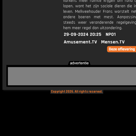
varkens meer ruimte krijgen om rond 
lopen, want het zijn sociale dieren die 
leven. Melkveehouder Frans worstelt net
andere boeren met mest. Aanpassin
steeds weer veranderende regelgevin
hem meer regel dan uitzondering.
29-09-2024 20:25
NPO1
Amusement.TV
Mensen.TV
Copyright 2026. All rights reserved.