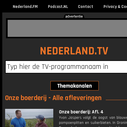
Nederland.FM
Podcast.NL
Contact
Privacy & Co
NEDERLAND.TV
Onze boerderij - Alle afleveringen
Onze boerderij: Afl. 4
Yvon Jaspers volgt de oogst van blauw
pompoenpitten en suikerbieten. In Groni