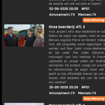
de waarde van wat we eten en kopen?
02-06-2026 20:35
NPO1
Amusement.TV
Mensen.TV
Onze boerderij: Afl. 2
Yvon Jaspers reist door Nederland en vo
tijdens de oogst van appels, mais en za
Betuwe oogsten Pierre en Norbert miljoe
fruit, dat zorgvuldig wordt opgeslagen. 
werken oud Boer zoekt vrouw-deelneme
en zijn vader Piet onder tijdsdru
maisoogst voor hun melkvee. In Friesl
Jojanneke en Jasper zaden om biodiver
versterken. Elk product vraagt om precis
en vakmanschap. De oogst toont wat
geeft en hoe afhankelijk boeren zijn van
keuzes. Wat betekent dat voor de toe
ons voedsel?
26-05-2026 20:35
NPO1
Amusement.TV
Mensen.TV