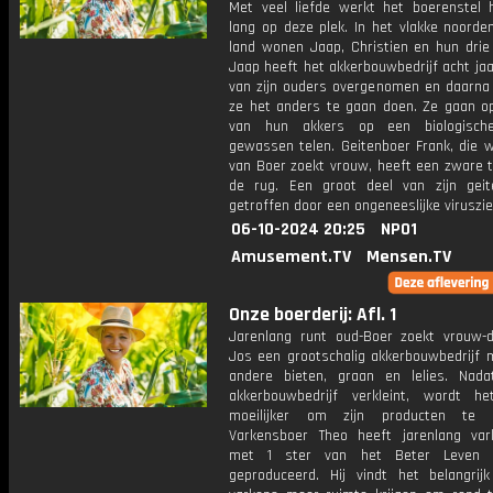
Met veel liefde werkt het boerenstel 
lang op deze plek. In het vlakke noorde
land wonen Jaap, Christien en hun drie 
Jaap heeft het akkerbouwbedrijf acht ja
van zijn ouders overgenomen en daarna 
ze het anders te gaan doen. Ze gaan op
van hun akkers op een biologisch
gewassen telen. Geitenboer Frank, die 
van Boer zoekt vrouw, heeft een zware t
de rug. Een groot deel van zijn gei
getroffen door een ongeneeslijke viruszie
06-10-2024 20:25
NPO1
Amusement.TV
Mensen.TV
Onze boerderij: Afl. 1
Jarenlang runt oud-Boer zoekt vrouw-
Jos een grootschalig akkerbouwbedrijf 
andere bieten, graan en lelies. Nadat
akkerbouwbedrijf verkleint, wordt h
moeilijker om zijn producten te v
Varkensboer Theo heeft jarenlang var
met 1 ster van het Beter Leven 
geproduceerd. Hij vindt het belangrijk