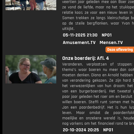
veertien jaar geleden mee aan Boer zoe
ze vond de liefde, maar na het stuklope
relatie koos ze voor een nieuw leven in
Samen trekken ze langs kleinschalige bo
op de steile bergflanken, waar Yvon 
uitkijkt.
05-11-2025 21:30
NPO1
Amusement.TV
Mensen.TV
Onze boerderij: Afl. 4
Veranderen, verplaatsen of stoppen:
thema's waar boeren nu meer dan ooi
moeten denken. Diana en Arnold hebben 
van verandering gekozen. Ze zijn hard 
het verwezenlijken van hun droom: het
van een burgerboerderij. Het tweetal 
paar jaar geleden het roer om en besluit
willen boeren. Steffi runt samen met h
Jan een paardenbedrijf. Het is hun lu
leven. Maar omdat de paardenfokk
moeilijke en onzekere wereld is, houd
nog varkens om het financieel rond te bre
20-10-2024 20:25
NPO1