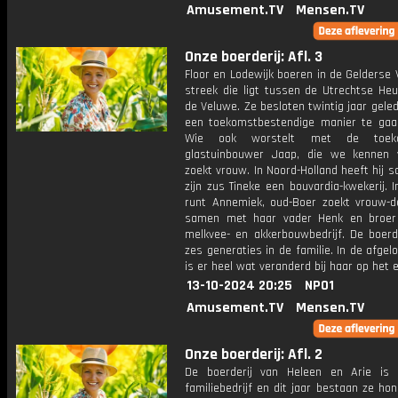
Amusement.TV
Mensen.TV
Onze boerderij: Afl. 3
Floor en Lodewijk boeren in de Gelderse V
streek die ligt tussen de Utrechtse Heu
de Veluwe. Ze besloten twintig jaar gel
een toekomstbestendige manier te gaa
Wie ook worstelt met de toek
glastuinbouwer Jaap, die we kennen
zoekt vrouw. In Noord-Holland heeft hij
zijn zus Tineke een bouvardia-kwekerij. 
runt Annemiek, oud-Boer zoekt vrouw-d
samen met haar vader Henk en broer
melkvee- en akkerbouwbedrijf. De boerde
zes generaties in de familie. In de afgel
is er heel wat veranderd bij haar op het e
13-10-2024 20:25
NPO1
Amusement.TV
Mensen.TV
Onze boerderij: Afl. 2
De boerderij van Heleen en Arie is
familiebedrijf en dit jaar bestaan ze hon