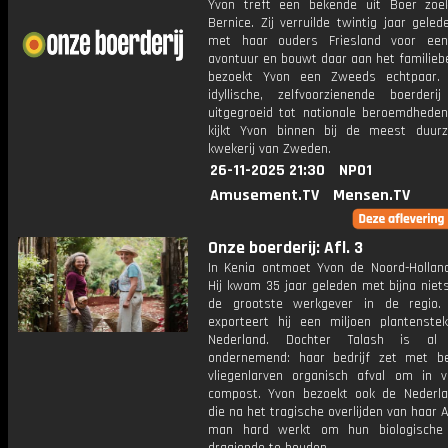
Yvon treft een bekende uit Boer zoe
Bernice. Zij verruilde twintig jaar gel
met haar ouders Friesland voor ee
avontuur en bouwt daar aan het familiebe
bezoekt Yvon een Zweeds echtpaar.
idyllische, zelfvoorzienende boerderi
uitgegroeid tot nationale beroemdheden.
kijkt Yvon binnen bij de meest duur
kwekerij van Zweden.
26-11-2025 21:30
NPO1
Amusement.TV
Mensen.TV
Onze boerderij: Afl. 3
In Kenia ontmoet Yvon de Noord-Holland
Hij kwam 35 jaar geleden met bijna niet
de grootste werkgever in de regio. 
exporteert hij een miljoen plantenste
Nederland. Dochter Talash is a
ondernemend: haar bedrijf zet met b
vliegenlarven organisch afval om in v
compost. Yvon bezoekt ook de Nederla
die na het tragische overlijden van haar 
man hard werkt om hun biologische 