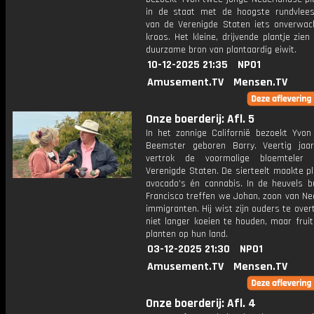
in de staat met de hoogste rundvlees
van de Verenigde Staten iets onverwach
kroos. Het kleine, drijvende plantje zien 
duurzame bron van plantaardig eiwit.
10-12-2025 21:35
NPO1
Amusement.TV
Mensen.TV
Onze boerderij: Afl. 5
In het zonnige Californië bezoekt Yvon
Beemster geboren Barry. Veertig jaa
vertrok de voormalige bloemteler
Verenigde Staten. De sierteelt maakte p
avocado's én cannabis. In de heuvels b
Francisco treffen we Johan, zoon van Ne
immigranten. Hij wist zijn ouders te ove
niet langer koeien te houden, maar frui
planten op hun land.
03-12-2025 21:30
NPO1
Amusement.TV
Mensen.TV
Onze boerderij: Afl. 4