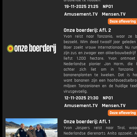
draaiende te houden.
19-11-2025 21:25
NPO1
Amusement.TV
Mensen.TV
Onze boerderij: Afl. 2
Yvon reist naar Tanzania, waar ze 
bezoekt. Wim deed twaalf jaar gelede
Boer zoekt vrouw Internationaal. Nu run
zijn zus en zwager een akkerbouwbedrijf
liefst 1.200 hectare. Yvon ontmoe
Nederlandse pionier Jan Harm, die 
achter zich liet om in Tanzania vi
bananenplanten te kweken. Dat is ha
want bananen zijn een hoofdvoedselbr
miljoen Tanzanianen en de huidige teel
virusgevoelig.
12-11-2025 21:30
NPO1
Amusement.TV
Mensen.TV
Onze boerderij: Afl. 1
Yvon Jaspers reist naar Tirol, wa
Nederlandse dierenarts Anita opzoekt. A