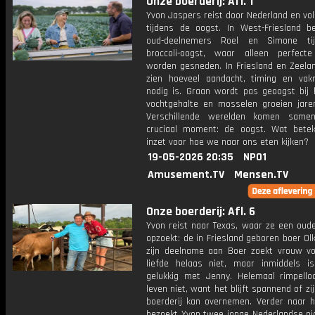
Onze boerderij: Afl. 1
Yvon Jaspers reist door Nederland en vo
tijdens de oogst. In West-Friesland b
oud-deelnemers Roel en Simone ti
broccoli-oogst, waar alleen perfect
worden gesneden. In Friesland en Zeelan
zien hoeveel aandacht, timing en va
nodig is. Graan wordt pas geoogst bij h
vochtgehalte en mosselen groeien jare
Verschillende werelden komen same
cruciaal moment: de oogst. Wat bete
inzet voor hoe we naar ons eten kijken?
19-05-2026 20:35
NPO1
Amusement.TV
Mensen.TV
Onze boerderij: Afl. 6
Yvon reist naar Texas, waar ze een oud
opzoekt: de in Friesland geboren boer Olk
zijn deelname aan Boer zoekt vrouw vo
liefde helaas niet, maar inmiddels is
gelukkig met Jenny. Helemaal rimpelloo
leven niet, want het blijft spannend of zi
boerderij kan overnemen. Verder naar h
bezoekt Yvon twee jonge Nederlandse pio