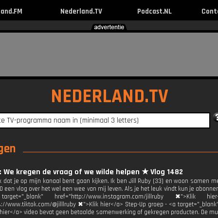
land.FM
Nederland.TV
Podcast.NL
Cont
NEDERLAND.TV
ngen
y: We kregen de vraag of we wilde helpen ★ Vlog 1482
uk dat je op mijn kanaal bent gaan kijken. Ik ben Jill Ruby (33) en woon samen m
 een vlog over het wel een wee van mij leven. Als je het leuk vindt kun je abonne
get="_blank" href="http://www.instagram.com/jillruby ✖">Klik h
s://www.tiktok.com/@jilllruby ✖">Klik hier</a> Step-Up groep - <a target="_blan
 hier</a> video bevat geen betaalde samenwerking of gekregen producten. De mu