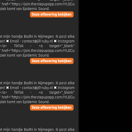
k" href="https://join.thestepupapp.com/IYLGCu
ziek komt van Epidemic Sound.
et mijn hondje Bodhi in Nijmegen. Ik post elke
ren! ✖ Email - contact@jill-ruby.nl ✖ Instagram
ier</a> TikTok - <a target="_blank"
k" href="https://join.thestepupapp.com/IYLGCu
ziek komt van Epidemic Sound.
et mijn hondje Bodhi in Nijmegen. Ik post elke
ren! ✖ Email - contact@jill-ruby.nl ✖ Instagram
ier</a> TikTok - <a target="_blank"
k" href="https://join.thestepupapp.com/IYLGCu
ziek komt van Epidemic Sound.
et mijn hondje Bodhi in Nijmegen. Ik post elke