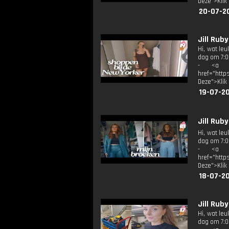
Deze">Klik
20-07-2
Jill Rub
Hi, wat le
dag om 7:00
- <a tar
href="http
Deze">Klik
19-07-2
Jill Rub
Hi, wat le
dag om 7:00
- <a tar
href="http
Deze">Klik
18-07-2
Jill Rub
Hi, wat le
dag om 7:00