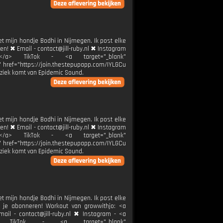
et mijn hondje Bodhi in Nijmegen. Ik post elke
ren! ✖ Email - contact@jill-ruby.nl ✖ Instagram
ier</a> TikTok - <a target="_blank"
k" href="https://join.thestepupapp.com/IYLGCu
ziek komt van Epidemic Sound.
et mijn hondje Bodhi in Nijmegen. Ik post elke
ren! ✖ Email - contact@jill-ruby.nl ✖ Instagram
ier</a> TikTok - <a target="_blank"
k" href="https://join.thestepupapp.com/IYLGCu
ziek komt van Epidemic Sound.
et mijn hondje Bodhi in Nijmegen. Ik post elke
 je abonneren! Workout van growwithjo: <a
ail - contact@jill-ruby.nl ✖ Instagram - <a
er</a> TikTok - <a target="_blank"