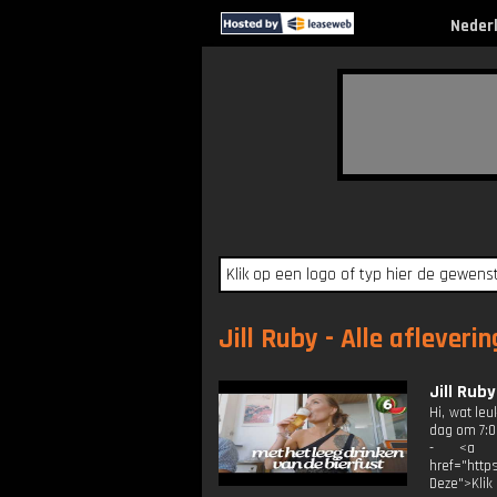
Neder
Jill Ruby - Alle afleveri
Jill Rub
Hi, wat le
dag om 7:00
- <a tar
href="http
Deze">Klik