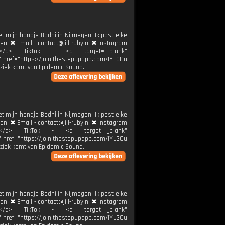
et mijn hondje Bodhi in Nijmegen. Ik post elke
ren! ✖ Email - contact@jill-ruby.nl ✖ Instagram
ier</a> TikTok - <a target="_blank"
k" href="https://join.thestepupapp.com/IYLGCu
ziek komt van Epidemic Sound.
et mijn hondje Bodhi in Nijmegen. Ik post elke
ren! ✖ Email - contact@jill-ruby.nl ✖ Instagram
ier</a> TikTok - <a target="_blank"
k" href="https://join.thestepupapp.com/IYLGCu
ziek komt van Epidemic Sound.
et mijn hondje Bodhi in Nijmegen. Ik post elke
ren! ✖ Email - contact@jill-ruby.nl ✖ Instagram
ier</a> TikTok - <a target="_blank"
k" href="https://join.thestepupapp.com/IYLGCu