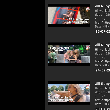
Jill Rub
Hi, wat le
dag om 7:00
- <a tar
href="http
Deze">Klik
25-07-2
Jill Rub
Hi, wat le
dag om 7:00
- <a tar
href="http
Deze">Klik
24-07-2
Jill Rub
Hi, wat le
dag om 7:00
- <a tar
href="http
Deze">Klik
23-07-2