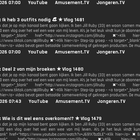
026 07:00
YouTube
Amusement.TV
Jongeren.TV
y: Ik heb 3 outfits nodig 👒 ★ Vlog 1481
uk dat je op mijn kanaal bent gaan kijken. Ik ben Jill Ruby (33) en woon samen m
 een vlog over het wel een wee van mij leven. Als je het leuk vindt kun je abonne
get="_blank" href="http://www.instagram.com/jillruby ✖">Klik h
s://www.tiktok.com/@jilllruby ✖">Klik hier</a> Step-Up groep - <a target="_blan
 hier</a> video bevat geen betaalde samenwerking of gekregen producten. De mu
026 07:00
YouTube
Amusement.TV
Jongeren.TV
y: Deel 2 van mijn broeken ★ Vlog 1480
uk dat je op mijn kanaal bent gaan kijken. Ik ben Jill Ruby (33) en woon samen m
 een vlog over het wel een wee van mij leven. Als je het leuk vindt kun je abonne
get="_blank" href="http://www.instagram.com/jillruby ✖">Klik h
s://www.tiktok.com/@jilllruby ✖">Klik hier</a> Step-Up groep - <a target="_blan
 hier</a> video bevat geen betaalde samenwerking of gekregen producten. De mu
026 07:43
YouTube
Amusement.TV
Jongeren.TV
y: Wie is dit wel eens overkomen!? ★ Vlog 1479
uk dat je op mijn kanaal bent gaan kijken. Ik ben Jill Ruby (33) en woon samen m
00 een vlog over het wel een wee van mij leven. Als je het leuk vindt kun
lank" href="https://www.youtube.com/watch?v=J691X7bzDLE">Klik hier</a> ✖ Em
_blank" href="http://www.instagram.com/jillruby ✖">Klik hi