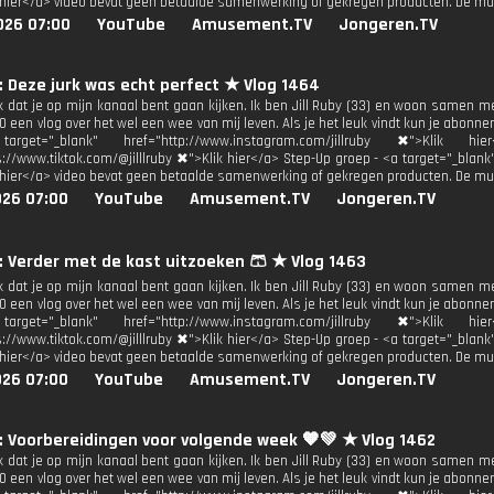
 hier</a> video bevat geen betaalde samenwerking of gekregen producten. De mu
026 07:00
YouTube
Amusement.TV
Jongeren.TV
y: Deze jurk was echt perfect ★ Vlog 1464
uk dat je op mijn kanaal bent gaan kijken. Ik ben Jill Ruby (33) en woon samen m
 een vlog over het wel een wee van mij leven. Als je het leuk vindt kun je abonne
get="_blank" href="http://www.instagram.com/jillruby ✖">Klik h
s://www.tiktok.com/@jilllruby ✖">Klik hier</a> Step-Up groep - <a target="_blan
 hier</a> video bevat geen betaalde samenwerking of gekregen producten. De mu
026 07:00
YouTube
Amusement.TV
Jongeren.TV
y: Verder met de kast uitzoeken 🩳 ★ Vlog 1463
uk dat je op mijn kanaal bent gaan kijken. Ik ben Jill Ruby (33) en woon samen m
 een vlog over het wel een wee van mij leven. Als je het leuk vindt kun je abonne
get="_blank" href="http://www.instagram.com/jillruby ✖">Klik h
s://www.tiktok.com/@jilllruby ✖">Klik hier</a> Step-Up groep - <a target="_blan
 hier</a> video bevat geen betaalde samenwerking of gekregen producten. De mu
026 07:00
YouTube
Amusement.TV
Jongeren.TV
y: Voorbereidingen voor volgende week 🧡💚 ★ Vlog 1462
uk dat je op mijn kanaal bent gaan kijken. Ik ben Jill Ruby (33) en woon samen m
 een vlog over het wel een wee van mij leven. Als je het leuk vindt kun je abonne