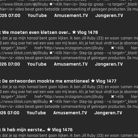
s://www.tiktok.com/@jilllruby ✖">Klik hier</a> Step-Up groep - <a target="_blan
 hier</a> video bevat geen betaalde samenwerking of gekregen producten. De mu
026 07:00
YouTube
Amusement.TV
Jongeren.TV
y: We moeten even kletsen over.. ★ Vlog 1478
uk dat je op mijn kanaal bent gaan kijken. Ik ben Jill Ruby (33) en woon samen m
 een vlog over het wel een wee van mij leven. Als je het leuk vindt kun je abonne
get="_blank" href="http://www.instagram.com/jillruby ✖">Klik h
s://www.tiktok.com/@jilllruby ✖">Klik hier</a> Step-Up groep - <a target="_blan
 hier</a> video bevat geen betaalde samenwerking of gekregen producten. De mu
026 07:00
YouTube
Amusement.TV
Jongeren.TV
by: De antwoorden maakte me emotioneel ★ Vlog 1477
uk dat je op mijn kanaal bent gaan kijken. Ik ben Jill Ruby (33) en woon samen m
 een vlog over het wel een wee van mij leven. Als je het leuk vindt kun je abonne
get="_blank" href="http://www.instagram.com/jillruby ✖">Klik h
s://www.tiktok.com/@jilllruby ✖">Klik hier</a> Step-Up groep - <a target="_blan
 hier</a> video bevat geen betaalde samenwerking of gekregen producten. De mu
026 07:00
YouTube
Amusement.TV
Jongeren.TV
y: Ik heb mijn eerste… ★ Vlog 1476
uk dat je op mijn kanaal bent gaan kijken. Ik ben Jill Ruby (33) en woon samen m