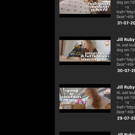
dag om 7:00
- <a tar
href="http
Deze">Klik
31-07-2
Jill Rub
Hi, wat le
dag om 7:00
- <a tar
href="http
Deze">Klik
30-07-2
Jill Rub
Hi, wat le
dag om 7:00
- <a tar
href="http
Deze">Klik
29-07-2
Jill Rub