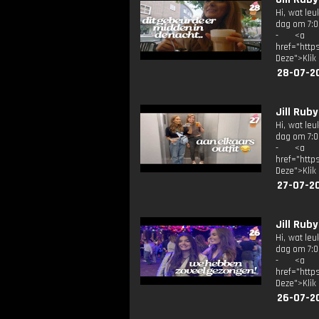
Hi, wat le
dag om 7:00
- <a tar
href="http
Deze">Klik
28-07-2
Jill Rub
Hi, wat le
dag om 7:00
- <a tar
href="http
Deze">Klik
27-07-2
Jill Rub
Hi, wat le
dag om 7:00
- <a tar
href="http
Deze">Klik
26-07-2