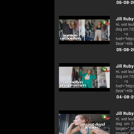
06-08-2
Jill Rub
Hi, wat le
dag om 7:00
- <a tar
href="http
Deze">Klik
05-08-2
Jill Rub
Hi, wat le
dag om 7:00
- <a tar
href="http
Deze">Klik
04-08-2
Jill Rub
Hi, wat le
dag om 7:
target="_b
target="