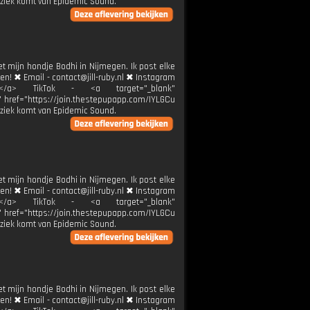
ziek komt van Epidemic Sound.
et mijn hondje Bodhi in Nijmegen. Ik post elke
ren! ✖ Email - contact@jill-ruby.nl ✖ Instagram
ier</a> TikTok - <a target="_blank"
k" href="https://join.thestepupapp.com/IYLGCu
ziek komt van Epidemic Sound.
et mijn hondje Bodhi in Nijmegen. Ik post elke
ren! ✖ Email - contact@jill-ruby.nl ✖ Instagram
ier</a> TikTok - <a target="_blank"
k" href="https://join.thestepupapp.com/IYLGCu
ziek komt van Epidemic Sound.
et mijn hondje Bodhi in Nijmegen. Ik post elke
ren! ✖ Email - contact@jill-ruby.nl ✖ Instagram