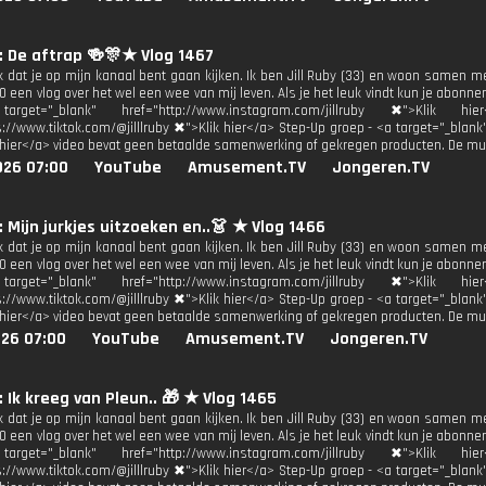
y: De aftrap 🍻🎊★ Vlog 1467
uk dat je op mijn kanaal bent gaan kijken. Ik ben Jill Ruby (33) en woon samen m
 een vlog over het wel een wee van mij leven. Als je het leuk vindt kun je abonne
get="_blank" href="http://www.instagram.com/jillruby ✖">Klik h
s://www.tiktok.com/@jilllruby ✖">Klik hier</a> Step-Up groep - <a target="_blan
 hier</a> video bevat geen betaalde samenwerking of gekregen producten. De mu
026 07:00
YouTube
Amusement.TV
Jongeren.TV
y: Mijn jurkjes uitzoeken en..👗 ★ Vlog 1466
uk dat je op mijn kanaal bent gaan kijken. Ik ben Jill Ruby (33) en woon samen m
 een vlog over het wel een wee van mij leven. Als je het leuk vindt kun je abonne
get="_blank" href="http://www.instagram.com/jillruby ✖">Klik h
s://www.tiktok.com/@jilllruby ✖">Klik hier</a> Step-Up groep - <a target="_blan
 hier</a> video bevat geen betaalde samenwerking of gekregen producten. De mu
026 07:00
YouTube
Amusement.TV
Jongeren.TV
y: Ik kreeg van Pleun.. 🎁 ★ Vlog 1465
uk dat je op mijn kanaal bent gaan kijken. Ik ben Jill Ruby (33) en woon samen m
 een vlog over het wel een wee van mij leven. Als je het leuk vindt kun je abonne
get="_blank" href="http://www.instagram.com/jillruby ✖">Klik h
s://www.tiktok.com/@jilllruby ✖">Klik hier</a> Step-Up groep - <a target="_blan