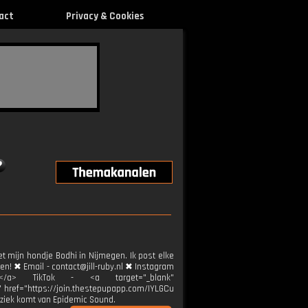
act
Privacy & Cookies
et mijn hondje Bodhi in Nijmegen. Ik post elke
ren! ✖ Email - contact@jill-ruby.nl ✖ Instagram
ier</a> TikTok - <a target="_blank"
k" href="https://join.thestepupapp.com/IYLGCu
ziek komt van Epidemic Sound.