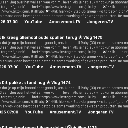
 een vlog over het wel een wee van mij leven. Als je het leuk vindt kun je abonne
get="_blank" href="http://www.instagram.com/jillruby ✖">Klik h
s://www.tiktok.com/@jilllruby ✖">Klik hier</a> Step-Up groep - <a target="_blan
 hier</a> video bevat geen betaalde samenwerking of gekregen producten. De mu
026 07:00
YouTube
Amusement.TV
Jongeren.TV
y: Ik kreeg allemaal oude spullen terug ★ Vlog 1475
uk dat je op mijn kanaal bent gaan kijken. Ik ben Jill Ruby (33) en woon samen m
 een vlog over het wel een wee van mij leven. Als je het leuk vindt kun je abonne
get="_blank" href="http://www.instagram.com/jillruby ✖">Klik h
s://www.tiktok.com/@jilllruby ✖">Klik hier</a> Step-Up groep - <a target="_blan
 hier</a> video bevat geen betaalde samenwerking of gekregen producten. De mu
026 07:00
YouTube
Amusement.TV
Jongeren.TV
y: Dit pakket stond nog ★ Vlog 1474
uk dat je op mijn kanaal bent gaan kijken. Ik ben Jill Ruby (33) en woon samen m
 een vlog over het wel een wee van mij leven. Als je het leuk vindt kun je abonne
get="_blank" href="http://www.instagram.com/jillruby ✖">Klik h
s://www.tiktok.com/@jilllruby ✖">Klik hier</a> Step-Up groep - <a target="_blan
 hier</a> video bevat geen betaalde samenwerking of gekregen producten. De mu
026 07:00
YouTube
Amusement.TV
Jongeren.TV
y: Dit verhaal moest ik nog delen! 🫢 ★ Vlog 1473