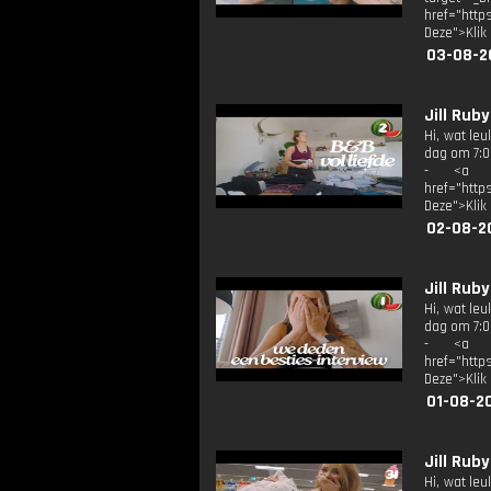
href="http
Deze">Klik
03-08-2
Jill Rub
Hi, wat le
dag om 7:00
- <a tar
href="http
Deze">Klik
02-08-2
Jill Ru
Hi, wat le
dag om 7:00
- <a tar
href="http
Deze">Klik
01-08-2
Jill Rub
Hi, wat le