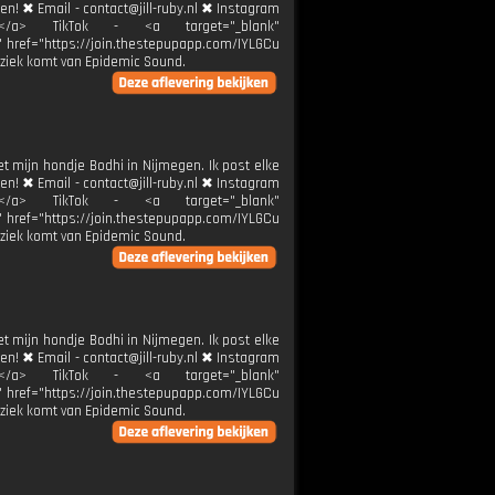
ren! ✖ Email - contact@jill-ruby.nl ✖ Instagram
ier</a> TikTok - <a target="_blank"
k" href="https://join.thestepupapp.com/IYLGCu
ziek komt van Epidemic Sound.
et mijn hondje Bodhi in Nijmegen. Ik post elke
ren! ✖ Email - contact@jill-ruby.nl ✖ Instagram
ier</a> TikTok - <a target="_blank"
k" href="https://join.thestepupapp.com/IYLGCu
ziek komt van Epidemic Sound.
et mijn hondje Bodhi in Nijmegen. Ik post elke
ren! ✖ Email - contact@jill-ruby.nl ✖ Instagram
ier</a> TikTok - <a target="_blank"
k" href="https://join.thestepupapp.com/IYLGCu
ziek komt van Epidemic Sound.