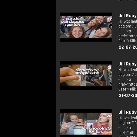
Jill Rub
Hi, wat le
dag om 7:00
- <a tar
href="http
Deze">Klik
22-07-2
Jill Rub
Hi, wat le
dag om 7:00
- <a tar
href="http
Deze">Klik
21-07-2
Jill Rub
Hi, wat le
dag om 7:00
- <a tar
href="http