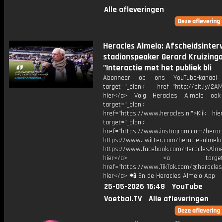
Alle afleveringen
Heracles Almelo: Afscheidsinter
stadionspeaker Gerard Kruizinga
"Interactie met het publiek bli
Abonneer op ons YouTube-kanaal
target="_blank" href="http://bit.ly/2AM
hier</a> Volg Heracles Almelo oo
target="_blank"
href="https://www.heracles.nl">Klik hi
target="_blank"
href="https://www.instagram.com/herac
https://www.twitter.com/heraclesalmelo
https://www.facebook.com/HeraclesAlmel
hier</a> <a target="_
href="https://www.TikTok.com/@heracles
hier</a> 📲 En de Heracles Almelo App
25-05-2026 16:48
YouTube
Voetbal.TV
Alle afleveringen