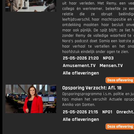
uit haar verleden. Met Remy, een vee
collega én werknemer, beleefde ze ee
relatie die ze abrupt beëindig
leeftijdsverschil, haar machtspositie en
ontdekking maakten haar besluit onverm
maar ook pijnlijk. De spijt blijft: ze liet
zonder Remy de volledige waarheid te d
Nora's podcast doet Samia een laatste 
haar verhaal te vertellen en het ona
hoofdstuk eindelijk onder ogen te zien.
25-05-2026 21:20
NPO3
Amusement.TV
Mensen.TV
Alle afleveringen
Opsporing Verzocht: Afl. 18
Opsporingsprogramma i.s.m. politie en ju
tips maken het verschil! Actuele opsp
Anniko van Santen.
25-05-2026 21:15
NPO1
Onrecht
Alle afleveringen