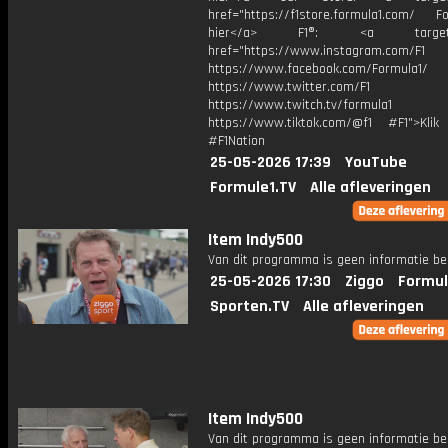
href="https://f1store.formula1.com/ Fol
hier</a> F1®: <a target="_
href="https://www.instagram.com/F1
https://www.facebook.com/Formula1/
https://www.twitter.com/F1
https://www.twitch.tv/formula1
https://www.tiktok.com/@f1 #F1">Klik
#F1Nation
25-05-2026 17:39
YouTube
Formule1.TV
Alle afleveringen
Item Indy500
Van dit programma is geen informatie be
25-05-2026 17:30
Ziggo
Formul
Sporten.TV
Alle afleveringen
Item Indy500
Van dit programma is geen informatie be