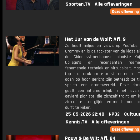
Sporten.TV
Alle afleveringen
Het Uur van de Wolf: Afl. 9
Ze heeft miljoenen views op YouTube
Grammy en is de rockster van de klassie
de Chinees-Amerikaanse pianiste Yu
Collega's en recensenten roem
fenomenale techniek en virtuositeit. Ma
top is de druk om te presteren enorm. Te
ogen op haar gericht zijn betreedt ze t
spelen een droomwereld. Deze docu
geeft een intieme inkijk in het leve
gevierd pianiste, die zichzelf traint om k
zich af te laten glijden en met humor naa
durft te kijken.
25-05-2026 22:40
NPO2
Cultuu
Kennis.TV
Alle afleveringen
Pauw & De Wit: Afl. 84