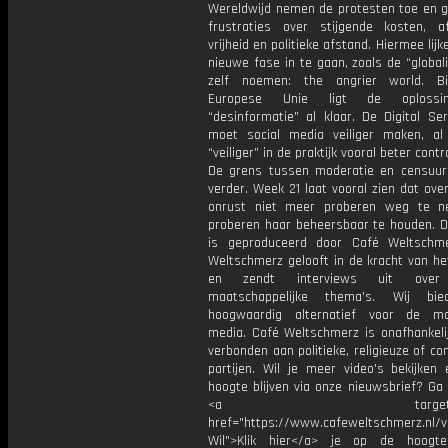
Wereldwijd nemen de protesten toe en g
frustraties over stijgende kosten, 
vrijheid en politieke afstand. Hiermee lij
nieuwe fase in te gaan, zoals de “global
zelf noemen: the angrier world. B
Europese Unie ligt de oplossi
“desinformatie” al klaar. De Digital Se
moet social media veiliger maken, al
“veiliger” in de praktijk vooral beter cont
De grens tussen moderatie en censuur
verder. Week 21 laat vooral zien dat ov
onrust niet meer proberen weg te n
proberen haar beheersbaar te houden. D
is geproduceerd door Café Weltschm
Weltschmerz gelooft in de kracht van he
en zendt interviews uit over 
maatschappelijke thema's. Wij bi
hoogwaardig alternatief voor de ma
media. Café Weltschmerz is onafhankelij
verbonden aan politieke, religieuze of c
partijen. Wil je meer video's bekijken
hoogte blijven via onze nieuwsbrief? Ga
<a target="_bl
href="https://www.cafeweltschmerz.nl/v
Wil">Klik hier</a> je op de hoogt