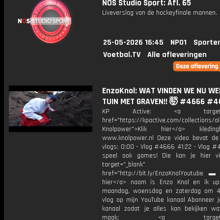
NOS Studio Sport: Afl. 65
Liveverslag van de hockeyfinale mannen.
25-05-2026 16:45
NPO1
Sporte
Voetbal.TV
Alle afleveringen
EnzoKnol: WAT VINDEN WE NU WEE
TUIN MET GRAVEN!! 🤯 #4666 #4
KP Active: <a target="_
href="https://kpactive.com/collections/al
Knolpower">Klik hier</a> kledi
www.knolpower.nl Deze video bevat de
vlogs: 0:00 - Vlog #4666 41:22 - Vlog #
speel ook games! Die kan je hier v
target="_blank"
href="http://bit.ly/EnzoKnolYoutube ▬ M
hier</a> naam is Enzo Knol en ik up
maandag, woensdag en zaterdag om 4
vlog op mijn YouTube kanaal Abonneer j
kanaal zodat je alles kan bekijken w
maak: <a target="_b