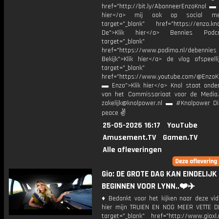
href="http://bit.ly/AbonneerEnzoKnol ▬ 
hier</a> mij ook op social me
target="_blank" href="https://enzo.kno
De">Klik hier</a> Bennies Podc
target="_blank"
href="https://www.podimo.nl/debennies
Bekijk">Klik hier</a> de vlog afspeelli
target="_blank"
href="https://www.youtube.com/@EnzoKn
▬ Enzo">Klik hier</a> Knol staat onder
van het Commissariaat voor de Media.
zakelijk@knolpower.nl ▬ #Knolpower Di
peace ✌
25-05-2026 16:17
YouTube
Amusement.TV
Gamen.TV
Alle afleveringen
Gio: DE GROTE DAG KAN EINDELIJK
BEGINNEN VOOR LYNN..❤️✈️
♦ Bedankt voor het kijken naar deze vid
hier mijn TRUIEN EN NOG MEER VETTE D
target="_blank" href="http://www.gioxl.