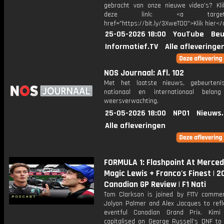
gebracht van onze nieuwe video's? Kl
deze link: <a target="_
href="https://bit.ly/3XweTO0">Klik hier</
25-05-2026 18:00
YouTube
Beu
Informatief.TV
Alle afleveringe
NOS Journaal: Afl. 102
Met het laatste nieuws, gebeurteni
nationaal en internationaal bela
weersverwachting.
25-05-2026 18:00
NPO1
Nieuws
Alle afleveringen
FORMULA 1: Flashpoint At Merced
Magic Lewis + Franco's Finest | 2
Canadian GP Review | F1 Nati
Tom Clarkson is joined by F1TV comme
Jolyon Palmer and Alex Jacques to refl
eventful Canadian Grand Prix. Kimi 
capitalised on George Russell’s DNF to 