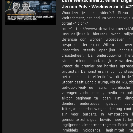
Cafe Weltschmerz: Willem Engel
Jeroen Pols - Weekoverzicht #2
Waardeer je onze video's? Steun 
Weltschmerz, het podium voor het vrije 
target="_blank"
href="https://www.cafeweltschmerz.nl/
Onduidelijk">Klik hier</a> waar milj
Defensie aan worden uitgegeven In
bespreken Jeroen en Willem hoe ove
instanties steeds openlijker handel
crisisbeheer. De onderbouwing hierv
steeds minder noodzakelijk te worde
vraagt de premier om hardere optred
protesten. Demonstreren mag nog steed
het maar niet te effectief wordt. In de
Staten geeft Donald Trump, via de IRS, zi
get-out-of-jail-free card. Juridisch
vervagen zodra macht, media en poli
elkaar beginnen te lopen. Het klima
dendert ondertussen gewoon door
feitelijke onderbouwingen die nog contr
zijn voor burgers. In Amsterdam 
gemeente zelfs geen bewijs meer te lev
ingrijpende klimaatmaatregelen. Beleid lijk
inmiddels voldoende legitimiteit t