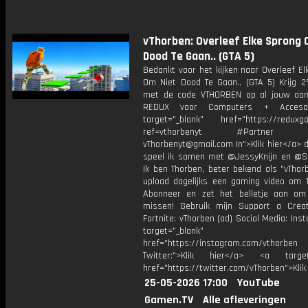
vThorben: Overleef Elke Sprong 
Dood Te Gaan.. (GTA 5)
Bedankt voor het kijken naar Overleef E
Om Niet Dood Te Gaan.. (GTA 5) Krijg 2
met de code VTHORBEN op al jouw aan
REDUX voor Computers + Accesoi
target="_blank" href="https://reduxga
ref=vthorbenyt #Partner Bu
vThorbenyt@gmail.com In">Klik hier</a> 
speel ik samen met @JessyKnijn en @Sa
Ik ben Thorben, beter bekend als "vThor
upload dagelijks een gaming video om 1
Abonneer en zet het belletje aan om
missen! Gebruik mijn Support a Crea
Fortnite: vThorben (ad) Social Media: Ins
target="_blank"
href="https://instagram.com/vthorben
Twitter:">Klik hier</a> <a target=
href="https://twitter.com/vThorben">Klik
25-05-2026 17:00
YouTube
Gamen.TV
Alle afleveringen