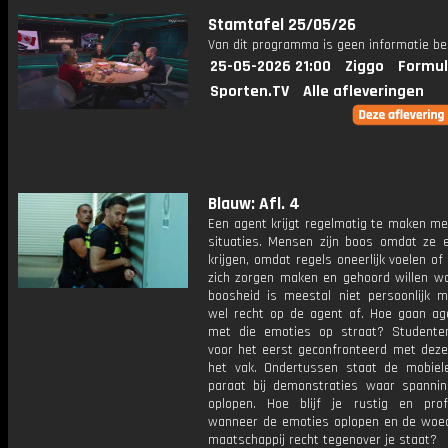
Stamtafel 25/05/26
Van dit programma is geen informatie be
25-05-2026 21:00
Ziggo
Formul
Sporten.TV
Alle afleveringen
Blauw: Afl. 4
Een agent krijgt regelmatig te maken me
situaties. Mensen zijn boos omdat ze 
krijgen, omdat regels oneerlijk voelen o
zich zorgen maken en gehoord willen wo
boosheid is meestal niet persoonlijk 
wel recht op de agent af. Hoe gaan a
met die emoties op straat? Student
voor het eerst geconfronteerd met deze
het vak. Ondertussen staat de mobiel
paraat bij demonstraties waar spanni
oplopen. Hoe blijf je rustig en prof
wanneer de emoties oplopen en de woe
maatschappij recht tegenover je staat?