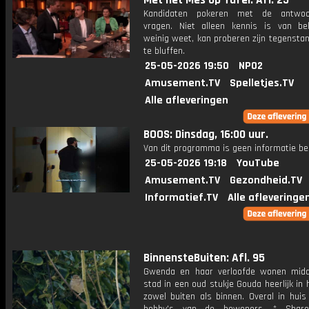
Met het Mes op Tafel: Afl. 25
Kandidaten pokeren met de antwo
vragen. Niet alleen kennis is van be
weinig weet, kan proberen zijn tegensta
te bluffen.
25-05-2026 19:50
NPO2
Amusement.TV
Spelletjes.TV
Alle afleveringen
BOOS: Dinsdag, 16:00 uur.
Van dit programma is geen informatie be
25-05-2026 19:18
YouTube
Amusement.TV
Gezondheid.TV
Informatief.TV
Alle afleveringe
BinnensteBuiten: Afl. 95
Gwenda en haar verloofde wonen mid
stad in een oud stukje Gouda heerlijk in 
zowel buiten als binnen. Overal in huis