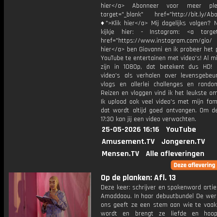
hier</a> Abonneer voor meer ple
target="_blank" href="http://bit.ly/Ab
♦">Klik hier</a> Mij dagelijks volgen?
kijkje hier: - Instagram: <a target
href="https://www.instagram.com/gio/
hier</a> ben Giovanni en ik probeer het 
YouTube te entertainen met video's! Al mi
zijn in 1080p, dat betekent dus HD! 
video's als verhalen over levensgebeur
vlogs en allerlei challenges en rando
Reizen en vloggen vind ik het leukste o
Ik upload ook veel video's met mijn fam
dat wordt altijd goed ontvangen. Om 
17:30 kan jij een video verwachten.
25-05-2026 16:16
YouTube
Amusement.TV
Jongeren.TV
Mensen.TV
Alle afleveringen
Op de planken: Afl. 13
Deze keer: schrijver en spokenword arti
Amaddaou. In haar debuutbundel De were
ons geeft ze een stem aan wie te vaak
wordt en brengt ze liefde en hoo