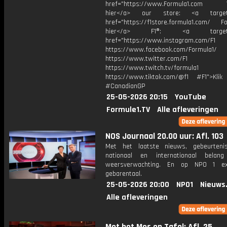
href="https://www.Formula1.com Vis
hier</a> our store: <a target=
href="https://f1store.formula1.com/ Fol
hier</a> F1®: <a target="_
href="https://www.instagram.com/F1
https://www.facebook.com/Formula1/
https://www.twitter.com/F1
https://www.twitch.tv/formula1
https://www.tiktok.com/@f1 #F1">Klik
#CanadianGP
25-05-2026 20:15
YouTube
Formule1.TV
Alle afleveringen
NOS Journaal 20.00 uur: Afl. 103
Met het laatste nieuws, gebeurteni
nationaal en internationaal bela
weersverwachting. En op NPO 1 e
gebarentaal.
25-05-2026 20:00
NPO1
Nieuws
Alle afleveringen