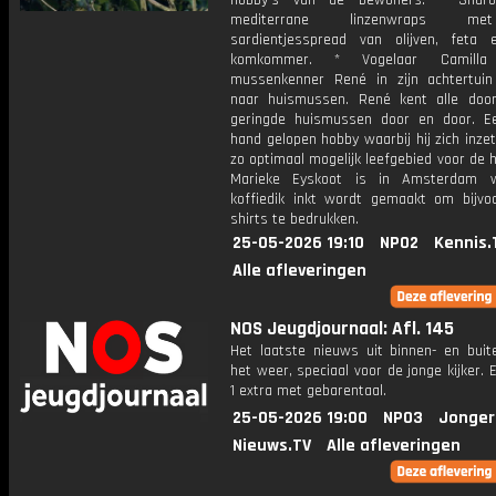
hobby's van de bewoners. * Shar
mediterrane linzenwraps m
sardientjesspread van olijven, feta 
komkommer. * Vogelaar Camilla
mussenkenner René in zijn achtertui
naar huismussen. René kent alle doo
geringde huismussen door en door. E
hand gelopen hobby waarbij hij zich inze
zo optimaal mogelijk leefgebied voor de 
Marieke Eyskoot is in Amsterdam 
koffiedik inkt wordt gemaakt om bijvoo
shirts te bedrukken.
25-05-2026 19:10
NPO2
Kennis.
Alle afleveringen
NOS Jeugdjournaal: Afl. 145
Het laatste nieuws uit binnen- en buit
het weer, speciaal voor de jonge kijker.
1 extra met gebarentaal.
25-05-2026 19:00
NPO3
Jonger
Nieuws.TV
Alle afleveringen