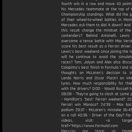
fourth win in a row and move 43 points
his Mercedes teammate at the top of 
Championship standings. What did the 
of their wheel-to-wheel battles in Mont
Mercedes ask them to dial it down? And
this result change the mindset of the 
contenders? Behind Antonelli, Lewis
overcame a tense battle with Max Vers
score his best result as a Ferrari driver
Lewis’s best weekend since joining the 
will he continue to avoid the simulat
races? Tom, Jolyon and Alex also discu
Colapinto’s best finish in Formula 1 and s
thoughts on McLaren’s decision to s
Lando Norris and Oscar Piastri on int
tyres. How much responsibility for that
with the drivers? 0:00 - Would Russell 
08:08 - 'They're going to clash at some po
- Hamilton's 'best' Ferrari weekend? 22
Ferrari win Monaco? 24'39 - Max ba
podium 29:37 - McLaren's mistake 36:45
on a roll 40:36 - Driver of the Day? Fo
videos, visit: <a target="
href="https://www.Formula1.com Vis
hier</a> our store: <a target=