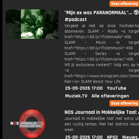
"Mijn ex was PARANORMAAL"... 😵
#podcast
Vergeet je niet op onze YouTube-ka
abonneren: SLAM! – Radio <a target
href="https://bit.ly/YTslamradio">Klik
SLAM! – Music <a target="_
href="https://bit.ly/YTslammusic">Klik
SLAM! – Series <a target="
href="https://bit.ly/YTslamseries">Klik
Wil jij exclusieve content? Volg ons op 
<a target="_bl
href="https://www.instagram.com/slamoff
hier</a> SLAM! Boost Your Life
25-05-2026 17:00
YouTube
Muziek.TV
Alle afleveringen
NOS Journaal in Makkelijke Taal: 
Journaal in makkelijke taal met extra ui
een rustig tempo. Met het laatste nieu
weer.
25-05-2026 17:00
NPO2
Nieuws