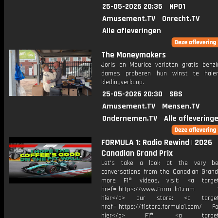
25-05-2026 20:35
NPO1
Amusement.TV
Onrecht.TV
Alle afleveringen
The Moneymakers
Joris en Maurice verloten gratis benz
dames proberen hun winst te hale
kledingverkoop.
25-05-2026 20:30
SBS
Amusement.TV
Mensen.TV
Ondernemen.TV
Alle aflevering
FORMULA 1: Radio Rewind | 2026
Canadian Grand Prix
Let's take a look at the very be
conversations from the Canadian Grand 
more F1® videos, visit: <a target=
href="https://www.Formula1.com Vis
hier</a> our store: <a target=
href="https://f1store.formula1.com/ Fol
hier</a> F1®: <a target="_