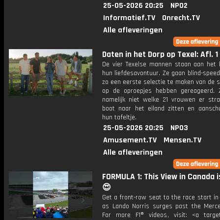
25-05-2026 20:25
NPO2
Informatief.TV
Onrecht.TV
Alle afleveringen
Daten in het Dorp op Texel: Afl. 1
De vier Texelse mannen staan aan het 
hun liefdesavontuur. Ze gaan blind-spee
zo een eerste selectie te maken van de s
op de oproepjes hebben gereageerd.
namelijk niet welke 21 vrouwen er str
boot naar het eiland zitten en aansch
hun tafeltje.
25-05-2026 20:25
NPO3
Amusement.TV
Mensen.TV
Alle afleveringen
FORMULA 1: This View in Canada i
😍
Get a front-row seat to the race start in
as Lando Norris surges past the Merce
For more F1® videos, visit: <a target