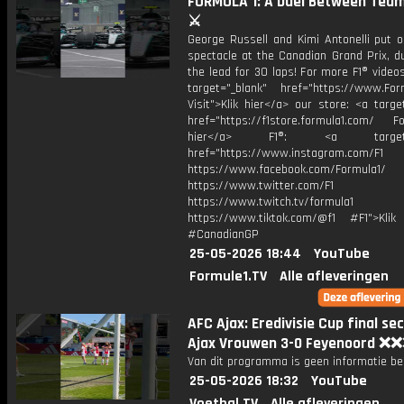
FORMULA 1: A Duel Between Tea
⚔️
George Russell and Kimi Antonelli put o
spectacle at the Canadian Grand Prix, du
the lead for 30 laps! For more F1® videos,
target="_blank" href="https://www.For
Visit">Klik hier</a> our store: <a targe
href="https://f1store.formula1.com/ Fol
hier</a> F1®: <a target="_
href="https://www.instagram.com/F1
https://www.facebook.com/Formula1/
https://www.twitter.com/F1
https://www.twitch.tv/formula1
https://www.tiktok.com/@f1 #F1">Klik
#CanadianGP
25-05-2026 18:44
YouTube
Formule1.TV
Alle afleveringen
AFC Ajax: Eredivisie Cup final se
Ajax Vrouwen 3-0 Feyenoord ❌
Van dit programma is geen informatie be
25-05-2026 18:32
YouTube
Voetbal.TV
Alle afleveringen