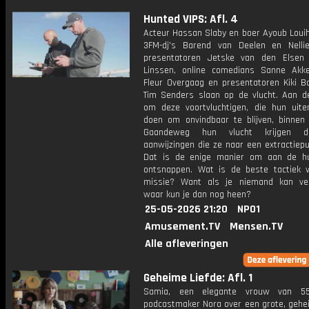
Hunted VIPS: Afl. 4
Acteur Hassan Slaby en boer Ayoub Louih
3FM-dj's Barend van Deelen en Nelli
presentatoren Jetske van den Elsen
Linssen, online comedians Sanne Ak
Fleur Overgaag en presentatoren Kiki 
Tim Senders slaan op de vlucht. Aan d
om deze voortvluchtigen, die hun uite
doen om onvindbaar te blijven, binnen 
Gaandeweg hun vlucht krijgen d
aanwijzingen die ze naar een extractiepu
Dat is de enige manier om aan de h
ontsnappen. Wat is de beste tactiek 
missie? Want als je niemand kan ve
waar kun je dan nog heen?
25-05-2026 21:20
NPO1
Amusement.TV
Mensen.TV
Alle afleveringen
Geheime Liefde: Afl. 1
Samia, een elegante vrouw van 55,
podcastmaker Nora over een grote, gehei