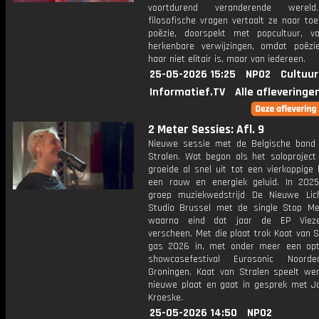
voortdurend veranderende werel
filosofische vragen vertaalt ze naar toe
poëzie, doorspekt met popcultuur, v
herkenbare verwijzingen, omdat poëzi
haar niet elitair is, maar van iedereen.
25-05-2026 15:25
NPO2
Cultuur
Informatief.TV
Alle afleveringe
2 Meter Sessies: Afl. 9
Nieuwe sessie met de Belgische band
Stralen. Wat begon als het soloproject
groeide al snel uit tot een vierkoppige
een rauw en energiek geluid. In 20
groep muziekwedstrijd De Nieuwe Lic
Studio Brussel met de single Stop M
waarna eind dat jaar de EP Vieze
verscheen. Met die plaat trok Kaat van S
gas 2026 in, met onder meer een op
showcasefestival Eurosonic Noorde
Groningen. Kaat van Stralen speelt we
nieuwe plaat en gaat in gesprek met 
Kroeske.
25-05-2026 14:50
NPO2