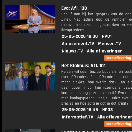
Eva: Afl. 130
Schuif aan bij het gesprek van de da
Jinek. Met iedere dag de verhalen a
nieuws, inspirerende gesprekken en ve
liveoptredens.
25-05-2026 19:00
NPO1
Amusement.TV
Mensen.TV
Nieuws.TV
Alle afleveringen
Het Klokhuis: Afl. 101
Heleen wil geen bazige baas zijn en Luu
over QR-codes. Een QR-code bestaat u
maar blokjes, hoe werkt dat? Een sl
geen poten, maar kan razendsnel bew
komt een slang precies vooruit? Eva maa
met koningspython Loesje. Huh?! Wat i
precies en hoe zorg je dat je dat krijgt?
25-05-2026 18:45
NPO3
Informatief.TV
Alle afleveringe