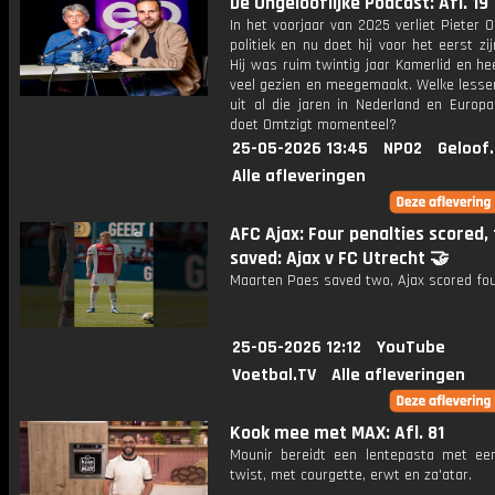
De Ongelooflijke Podcast: Afl. 19
In het voorjaar van 2025 verliet Pieter 
politiek en nu doet hij voor het eerst zij
Hij was ruim twintig jaar Kamerlid en he
veel gezien en meegemaakt. Welke lessen
uit al die jaren in Nederland en Europ
doet Omtzigt momenteel?
25-05-2026 13:45
NPO2
Geloof
Alle afleveringen
AFC Ajax: Four penalties scored,
saved: Ajax v FC Utrecht 🤝
Maarten Paes saved two, Ajax scored fou
25-05-2026 12:12
YouTube
Voetbal.TV
Alle afleveringen
Kook mee met MAX: Afl. 81
Mounir bereidt een lentepasta met een
twist, met courgette, erwt en za'atar.