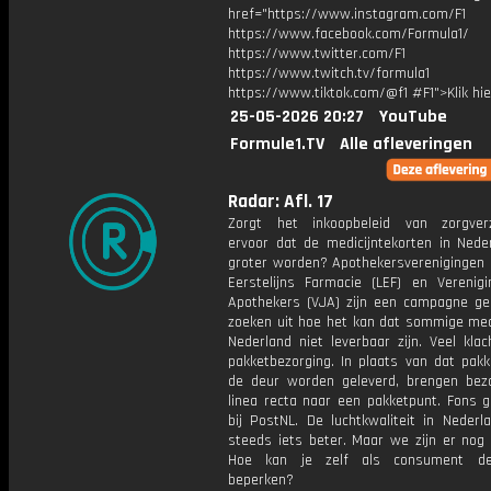
href="https://www.instagram.com/F1
https://www.facebook.com/Formula1/
https://www.twitter.com/F1
https://www.twitch.tv/formula1
https://www.tiktok.com/@f1 #F1">Klik hi
25-05-2026 20:27
YouTube
Formule1.TV
Alle afleveringen
Radar: Afl. 17
Zorgt het inkoopbeleid van zorgver
ervoor dat de medicijntekorten in Nede
groter worden? Apothekersverenigingen L
Eerstelijns Farmacie (LEF) en Verenig
Apothekers (VJA) zijn een campagne ge
zoeken uit hoe het kan dat sommige medi
Nederland niet leverbaar zijn. Veel kla
pakketbezorging. In plaats van dat pakk
de deur worden geleverd, brengen bez
linea recta naar een pakketpunt. Fons g
bij PostNL. De luchtkwaliteit in Nederl
steeds iets beter. Maar we zijn er nog 
Hoe kan je zelf als consument d
beperken?