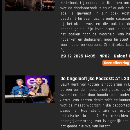
Nederland. Hij onderzoekt lichamen om 
wat de doodsoorzaak is en of er ook opz
spel is geweest. In zijn boek Pos
beschrijft hij veel fascinerende casuss
hij betrokken was en die ook tot d
hebben geleid. Zijn leven staat in het 
het zoeken naar de waarheid, van he
nadenken en deduceren, maar hij staat
voor het onverklaarbare. Zijn lijftekst k
Bijbel.
29-12-2025 14:05
NPO2
Geloof.
De Ongelooflijke Podcast: Afl. 33
Geurt Henk van Kooten is hoogleraar in 
op een van de meest prestigieuze leerst
wereld en doet daar baanbrekend onder
Jezus. Van Kooten denkt zelfs te kunne
wat de meest waarschijnlijke geboorte
Jezus is. Hoe sterk zijn de evange
historische bronnen? En misschie
belangrijkste vraag: wat is eigenlijk dat 
dat goede nieuws, van kerst?