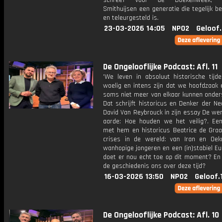
schreef voor de Boekenweek, be
Smithuijsen een generatie die tegelijk b
en teleurgesteld is.
23-03-2026 14:05
NPO2
Geloof
De Ongelooflijke Podcast: Afl. 11
'We leven in absoluut historische tijde
woelig en intens zijn dat we hoofdzaak 
soms niet meer van elkaar kunnen onders
Dat schrijft historicus en Denker der N
David Van Reybrouck in zijn essay De we
aarde: Hoe houden we het veilig?. Ee
met hem en historicus Beatrice de Graa
crises in de wereld: van Iran en Oekr
wanhopige jongeren en een (in)stabiel E
doet er nou echt toe op dit moment? En 
de geschiedenis ons over deze tijd?
16-03-2026 13:50
NPO2
Geloof.
De Ongelooflijke Podcast: Afl. 10