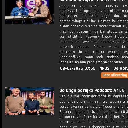
De Ongelooflijke Podcast: Afl. 6
Jongeren zijn vaker angstig, overp
depressief en opvallend vaak alleen, ma
daarachter en wat zegt dat ov
samenleving? Pauline Calmez is iemand
alleen nadenkt over dit soort thematiek
met haar voeten in de klei staat. Ze is
van stichting Netwerk Nieuw Rotter
jongeren die kwetsbaar of eenzaam zij
netwerk hebben. Calmez vindt dat
ontbreekt in de manier waarop wi
Ongelooflijke, maar ook andere med
jongeren en hun problematiek spreken.
09-02-2026 07:55
NPO2
Geloof
De Ongelooflijke Podcast: Afl. 5
Het nieuwe coalitieakkoord is geprese
dat is belangrijk in een tijd waarin alle
verschuiven in de wereld. Nederland, en 
Europa, moet zichzelf opnieuw uitv
loskomen van Amerika, zo klinkt het. Ma
en zo ja, hoe? Econoom Paul Schender
daar alles van. Schenderling ziet vie