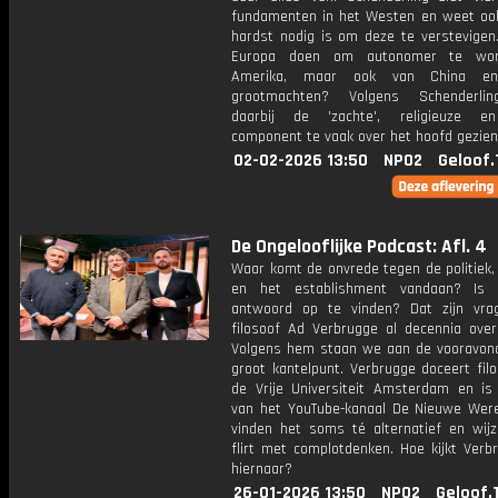
fundamenten in het Westen en weet oo
hardst nodig is om deze te verstevigen
Europa doen om autonomer te wo
Amerika, maar ook van China en
grootmachten? Volgens Schenderli
daarbij de 'zachte', religieuze e
component te vaak over het hoofd gezien
02-02-2026 13:50
NPO2
Geloof.
De Ongelooflijke Podcast: Afl. 4
Waar komt de onvrede tegen de politiek,
en het establishment vandaan? Is 
antwoord op te vinden? Dat zijn vr
filosoof Ad Verbrugge al decennia over
Volgens hem staan we aan de vooravon
groot kantelpunt. Verbrugge doceert fil
de Vrije Universiteit Amsterdam en is 
van het YouTube-kanaal De Nieuwe Wereld
vinden het soms té alternatief en wij
flirt met complotdenken. Hoe kijkt Verb
hiernaar?
26-01-2026 13:50
NPO2
Geloof.