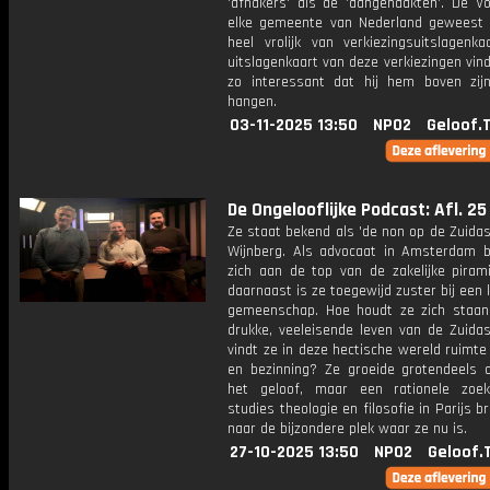
'afhakers' als de 'aangehaakten'. De Vo
elke gemeente van Nederland geweest
heel vrolijk van verkiezingsuitslagenka
uitslagenkaart van deze verkiezingen vindt
zo interessant dat hij hem boven zij
hangen.
03-11-2025 13:50
NPO2
Geloof.
De Ongelooflijke Podcast: Afl. 25
Ze staat bekend als 'de non op de Zuidas'
Wijnberg. Als advocaat in Amsterdam b
zich aan de top van de zakelijke piram
daarnaast is ze toegewijd zuster bij een 
gemeenschap. Hoe houdt ze zich staan
drukke, veeleisende leven van de Zuida
vindt ze in deze hectische wereld ruimte
en bezinning? Ze groeide grotendeels 
het geloof, maar een rationele zoe
studies theologie en filosofie in Parijs b
naar de bijzondere plek waar ze nu is.
27-10-2025 13:50
NPO2
Geloof.