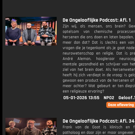
De Ongelooflijke Podcast: Afl. 1
Zijn wij, als mensen, ons brein? G
optelsom van chemische process
hersenen die ons doen en laten bepalen, o
meer dan dat? Dat is slechts een van
vragen die je tegenkomt als je gaat nad
neurowetenschap en religie. Dat is pr
André Aleman, hoogleraar neurocog
mentale gezondheid en schrijver van he
ziel van het brein doet. Als hersenwete
heeft hij zich verdiept in de vraag: is gel
gewoon een product van de hersenen of s
meer achter? Wat gebeurt er ten diepst
een religieuze ervaring?
05-01-2026 13:55
NPO2
Geloof.
De Ongelooflijke Podcast: Afl. 34
Frank van de Goot is klinisch en f
patholoog en daar zijn er maar ongeveer v