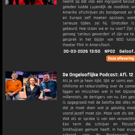
neemt op dat vlak een ingrijpend besluit
geleden luidde Luyendijk de noodklok: 
Amerika afschrijven als bondgenoot en 
en Europa zelf moeten opstaan, want
serieuze tijden, zei hij. Sindsdien i
gebeurd. Hoe staan we er nu voor? Zijn 
genoeg 'serieus geworden' of zijn we te
gesprek in het bijzijn van 800 luist
theater Flint in Amersfoort.
30-03-2026 13:50
NPO2
Geloof
De Ongelooflijke Podcast: Afl. 12
Als je om je heen kijkt, lijkt er soms een 
nihilisme en teleurstelling over de same
liggen en misschien wel in het bijzond
millennials, de dertigers van nu. Een gen
is opgegroeid met de belofte dat alles mo
dat je moet doen wat je gelukkig maak
vooral jezelf moet zijn. Maar wat als dat 
Wat als er sprake is van een verwachtin
Een term die schrijver en filosoof
Smithuijsen gemunt heeft. In haar essa