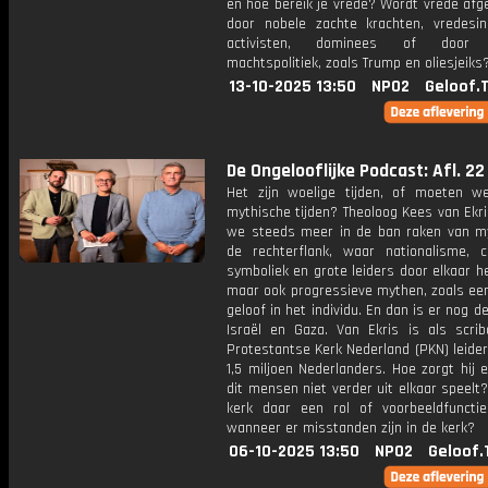
en hoe bereik je vrede? Wordt vrede af
door nobele zachte krachten, vredesinit
activisten, dominees of door k
machtspolitiek, zoals Trump en oliesjeiks
13-10-2025 13:50
NPO2
Geloof.
De Ongelooflijke Podcast: Afl. 22
Het zijn woelige tijden, of moeten w
mythische tijden? Theoloog Kees van Ekri
we steeds meer in de ban raken van m
de rechterflank, waar nationalisme, chr
symboliek en grote leiders door elkaar h
maar ook progressieve mythen, zoals een
geloof in het individu. En dan is er nog de
Israël en Gaza. Van Ekris is als scri
Protestantse Kerk Nederland (PKN) leider
1,5 miljoen Nederlanders. Hoe zorgt hij 
dit mensen niet verder uit elkaar speelt
kerk daar een rol of voorbeeldfuncti
wanneer er misstanden zijn in de kerk?
06-10-2025 13:50
NPO2
Geloof.