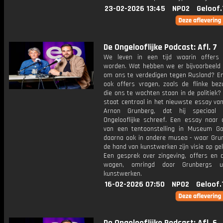
23-02-2026 13:45
NPO2
Geloof.
De Ongelooflijke Podcast: Afl. 7
We leven in een tijd waarin offers
worden. Wat hebben we er bijvoorbeeld 
om ons te verdedigen tegen Rusland? E
ook offers vragen, zoals de flinke bezu
die ons te wachten staan in de politiek?
staat centraal in het nieuwste essay van
Arnon Grunberg, dat hij speciaal
Ongelooflijke schreef. Een essay naar a
van een tentoonstelling in Museum G
daarna ook in andere musea - waar Gru
de hand van kunstwerken zijn visie op gel
Een gesprek over zingeving, offers en 
wagen, omringd door Grunbergs ui
kunstwerken.
16-02-2026 07:50
NPO2
Geloof.