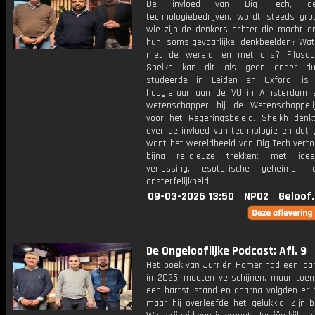
De invloed van Big Tech, d
technologiebedrijven, wordt steeds gro
wie zijn de denkers achter die macht en
hun, soms gevaarlijke, denkbeelden? Wat
met de wereld, en met ons? Filosoo
Sheikh kan dit als geen ander dui
studeerde in Leiden en Oxford, is 
hoogleraar aan de VU in Amsterdam 
wetenschapper bij de Wetenschappel
voor het Regeringsbeleid. Sheikh denk
over de invloed van technologie en dat 
want het wereldbeeld van Big Tech vert
bijna religieuze trekken: met ide
verlossing, esoterische geheimen 
onsterfelijkheid.
09-03-2026 13:50
NPO2
Geloof
De Ongelooflijke Podcast: Afl. 9
Het boek van Jurriën Hamer had een jaar
in 2025, moeten verschijnen, maar toen 
een hartstilstand en daarna volgden er 
maar hij overleefde het gelukkig. Zijn 