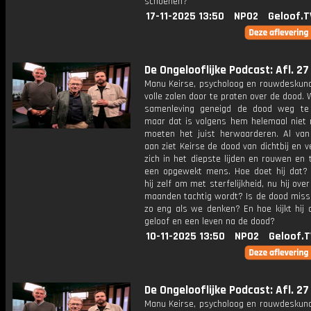
schoenen?
17-11-2025 13:50
NPO2
Geloof.T
De Ongelooflijke Podcast: Afl. 27
Manu Keirse, psycholoog en rouwdeskundi
volle zalen door te praten over de dood. Wi
samenleving geneigd de dood weg te
maar dat is volgens hem helemaal niet 
moeten het juist herwaarderen. Al van
aan ziet Keirse de dood van dichtbij en ve
zich in het diepste lijden en rouwen en t
een opgewekt mens. Hoe doet hij dat?
hij zelf om met sterfelijkheid, nu hij ove
maanden tachtig wordt? Is de dood missc
zo eng als we denken? En hoe kijkt hij 
geloof en een leven na de dood?
10-11-2025 13:50
NPO2
Geloof.T
De Ongelooflijke Podcast: Afl. 27
Manu Keirse, psycholoog en rouwdeskundi