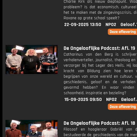
Charlie Kirk als nieuw dieptepunt. Waa
probleem? Is dat economisch, cultureel
het te maken met de zingevingscrisis, d
Roxane op grote schaal speelt?
22-09-2025 13:50
NPO2
Geloof.
De Ongelooflijke Podcast: Afl. 19
Catharinus van den Berg is schrijver,
verhalenverteller, journalist, theoloog en 
verzorger bij het Leger des Heils. Hij l
kracht van Bildung zien: hoe leren
begrijpen van onze wereld en cultuur, v
geschiedenis, geloof en de verhale
gevormd hebben? En waar vinden
schoonheid, inspiratie en bezieling?
15-09-2025 09:50
NPO2
Geloof
De Ongelooflijke Podcast: Afl. 18
Filosoof en hoogleraar Gabriël van 
bestudeerde de geschiedenis van de men