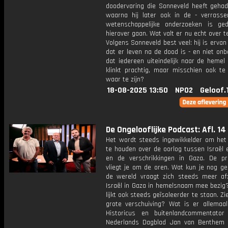
doodervaring die Sonneveld heeft gehad 
waarna hij later ook in de - verrasse
wetenschappelijke onderzoeken is ge
hierover gaan. Wat valt er nu echt over 
Volgens Sonneveld best veel: hij is ervan
dat er leven na de dood is - en niet onbe
dat iedereen uiteindelijk naar de hemel
klinkt prachtig, maar misschien ook t
waar te zijn?
18-08-2025 13:50
NPO2
Geloof.
De Ongelooflijke Podcast: Afl. 14
Het wordt steeds ingewikkelder om het 
te houden over de oorlog tussen Israël
en de verschrikkingen in Gaza. De p
vliegt je om de oren. Wat kun je nog ge
de wereld vraagt zich steeds meer af
Israël in Gaza in hemelsnaam mee bezig?
lijkt ook steeds geïsoleerder te staan. Z
grote verschuiving? Wat is er allemaa
Historicus en buitenlandcommentato
Nederlands Dagblad Jan van Benthem 