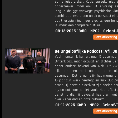
soms juist zieker. Katie spreekt niet a
onderzoeker, maar ook uit ervaring: ze
lang in de ggz vanwege psychische klac
combinatie levert een uniek perspectief o
dat therapie niet meer slechts een beh
is, maar een complete cultuur.
08-12-2025 13:50
NPO2
Geloof.
De Ongelooflijke Podcast: Afl. 30
Veel mensen kijken uit naar 5 decembe
Sinterklaas, maar activist en dichter Jerr
onder andere bekend van Kick Out Zwa
kijkt om een heel andere reden ui
december. Dat is namelijk het moment d
15 jaar zijn werk neerlegt en Kick Out Z
stopt. Hij heeft als activist zijn doelen be
hij, en dat hoor je niet vaak. Hoe reflecte
de strijd die hij gevoerd heeft en wat
over Nederland en onze cultuur?
01-12-2025 13:50
NPO2
Geloof.