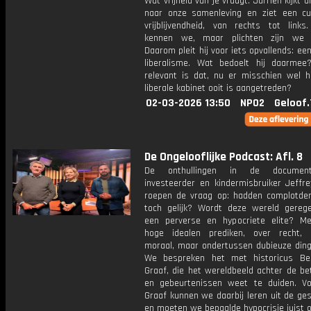
Wat vrijheid van je vraagt. Jurriën kijkt a
naar onze samenleving en ziet een cu
vrijblijvendheid, van rechts tot links
kennen we, maar plichten zijn we v
Daarom pleit hij voor iets opvallends: ee
liberalisme. Wat bedoelt hij daarme
relevant is dat, nu er misschien wel 
liberale kabinet ooit is aangetreden?
02-03-2026 13:50
NPO2
Geloof.
De Ongelooflijke Podcast: Afl. 8
De onthullingen in de documen
investeerder en kindermisbruiker Jeffre
roepen de vraag op: hadden complotde
toch gelijk? Wordt deze wereld gereg
een perverse en hypocriete elite? M
hoge idealen prediken, over recht, ge
moraal, maar ondertussen dubieuze din
We bespreken het met historicus Be
Graaf, die het wereldbeeld achter de be
en gebeurtenissen weet te duiden. V
Graaf kunnen we daarbij leren uit de ge
en moeten we bepaalde hypocrisie juist