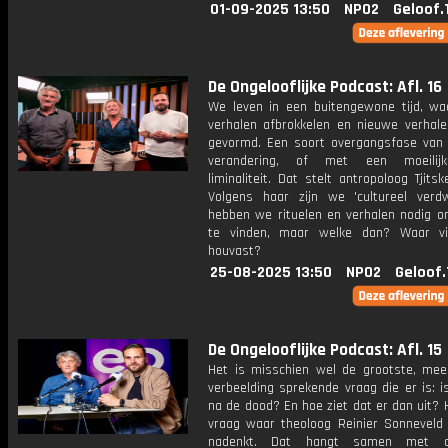
01-09-2025 13:50
NPO2
Geloof.
De Ongelooflijke Podcast: Afl. 16
We leven in een buitengewone tijd, wa
verhalen afbrokkelen en nieuwe verhal
gevormd. Een soort overgangsfase van
verandering, of met een moeilij
liminaliteit. Dat stelt antropoloog Tjits
Volgens haar zijn we 'cultureel verd
hebben we rituelen en verhalen nodig 
te vinden, maar welke dan? Waar v
houvast?
25-08-2025 13:50
NPO2
Geloof.
De Ongelooflijke Podcast: Afl. 15
Het is misschien wel de grootste, mee
verbeelding sprekende vraag die er is: i
na de dood? En hoe ziet dat er dan uit? 
vraag waar theoloog Reinier Sonneveld 
nadenkt. Dat hangt samen met d