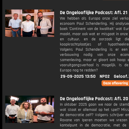
De Ongelooflijke Podcast: Afl. 21
We hebben als Europa onze ziel verkoc
econoom Paul Schenderling. Hij analysee
boek 'Continent van de kwaliteit' wat Eu
maakt, maar ook wat er misgaat in onze
en cultuur, en de oorzaak ligt di
koopkrachtplaatjes of hypotheekren
Volgens Paul Schenderling is er een
verbouwing nodig van onze econ
samenleving, maar er gloort ook hoop: 
vooruitgangsverhaal is mogelijk. Is de
Europa nog te redden?
29-09-2025 13:50
NPO2
Geloof.
De Ongelooflijke Podcast: Afl. 20
In oktober 2025 gaan we naar de stem
wat staat er allemaal op het spel? Miss
de democratie zelf? Volgens schrijver e
Roxane van Iperen moeten we vrezen
kantelpunt in de democratie, met de