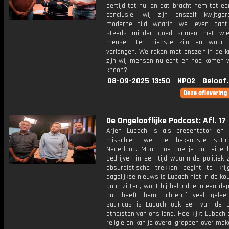
oertijd tot nu, en dat bracht hem tot e
conclusie: wij zijn onszelf kwijtge
moderne tijd waarin we leven gaat 
steeds minder goed samen met wie
mensen ten diepste zijn en waar
verlangen. We raken met onszelf in de k
zijn wij mensen nu echt en hoe komen w
knoop?
08-09-2025 13:50
NPO2
Geloof
De Ongelooflijke Podcast: Afl. 17
Arjen Lubach is als presentator en
misschien wel de bekendste satir
Nederland. Maar hoe doe je dat eigenlij
bedrijven in een tijd waarin de politiek
absurdistische trekken begint te kri
dagelijkse nieuws is Lubach niet in de ko
gaan zitten, want hij belandde in een de
dat heeft hem achteraf veel geleer
satiricus is Lubach ook een van de 
atheïsten van ons land. Hoe kijkt Lubach
religie en kan je overal grappen over ma