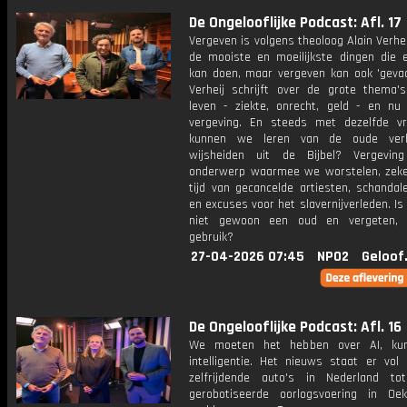
De Ongelooflijke Podcast: Afl. 17
Vergeven is volgens theoloog Alain Verhe
de mooiste en moeilijkste dingen die
kan doen, maar vergeven kan ook 'gevaarl
Verheij schrijft over de grote thema'
leven - ziekte, onrecht, geld - en nu
vergeving. En steeds met dezelfde v
kunnen we leren van de oude ver
wijsheiden uit de Bijbel? Vergevin
onderwerp waarmee we worstelen, zeke
tijd van gecancelde artiesten, schandal
en excuses voor het slavernijverleden. Is
niet gewoon een oud en vergeten, ch
gebruik?
27-04-2026 07:45
NPO2
Geloof
De Ongelooflijke Podcast: Afl. 16
We moeten het hebben over AI, kun
intelligentie. Het nieuws staat er vol
zelfrijdende auto's in Nederland tot
gerobotiseerde oorlogsvoering in Oe