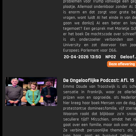
problemen voor Trump vanwege een ge
plaatje. Allemaal ondenkbaar zonder AI.
is enorm en dat zorgt voor grote be
vragen, want luidt AI het einde in van 
gaan we dankzij AI een beter en lan
tegemoet? Een gesprek met Marietje Sch
er het boek De machtscode over schreef
is als onderzoeker verbonden aan 
University en zat daarvoor tien ja
Europees Parlement voor D66.
20-04-2026 13:50
NPO2
Geloof
De Ongelooflijke Podcast: Afl. 15
Emma Doude van Troostwijk is als schr
sensatie in Frankrijk, waar ze allerlei
prijzen won en opgroeide, als Nederla
hier kreeg haar boek Mensen van de dag,
protestantse domineesfamilie, vijf sterr
Waarom raakt dat blijkbaar zo'n snaa
seculiere tijd? Misschien, omdat het ni
gaat over een familie, maar ook over onz
Ze verbindt persoonlijke thema's als 
(van haar opa) en burn-out telkens