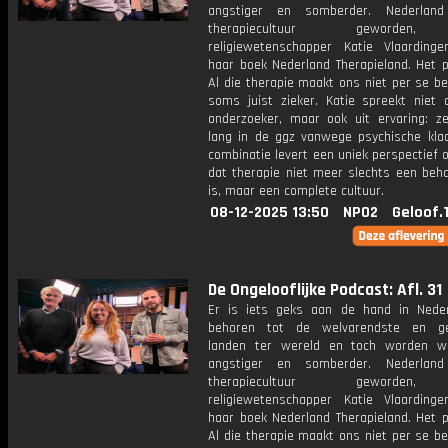
angstiger en somberder. Nederlan
therapiecultuur geworden,
religiewetenschapper Katie Vlaardinge
haar boek Nederland Therapieland. Het 
Al die therapie maakt ons niet per se b
soms juist zieker. Katie spreekt niet a
onderzoeker, maar ook uit ervaring: ze
lang in de ggz vanwege psychische klac
combinatie levert een uniek perspectief o
dat therapie niet meer slechts een beh
is, maar een complete cultuur.
08-12-2025 13:50
NPO2
Geloof.
De Ongelooflijke Podcast: Afl. 31
Er is iets geks aan de hand in Nede
behoren tot de welvarendste en gel
landen ter wereld en toch worden w
angstiger en somberder. Nederlan
therapiecultuur geworden,
religiewetenschapper Katie Vlaardinge
haar boek Nederland Therapieland. Het 
Al die therapie maakt ons niet per se b