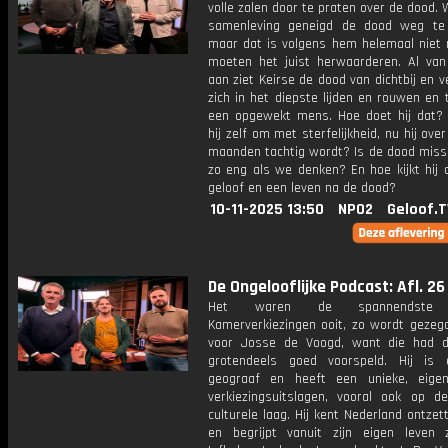
volle zalen door te praten over de dood. Wi
samenleving geneigd de dood weg te
maar dat is volgens hem helemaal niet 
moeten het juist herwaarderen. Al van
aan ziet Keirse de dood van dichtbij en ve
zich in het diepste lijden en rouwen en t
een opgewekt mens. Hoe doet hij dat?
hij zelf om met sterfelijkheid, nu hij ove
maanden tachtig wordt? Is de dood missc
zo eng als we denken? En hoe kijkt hij 
geloof en een leven na de dood?
10-11-2025 13:50
NPO2
Geloof.T
De Ongelooflijke Podcast: Afl. 26
Het waren de spannendste 
Kamerverkiezingen ooit, zo wordt gezegd
voor Josse de Voogd, want die had d
grotendeels goed voorspeld. Hij is e
geograaf en heeft een unieke, eige
verkiezingsuitslagen, vooral ook op de
culturele laag. Hij kent Nederland ontze
en begrijpt vanuit zijn eigen leven