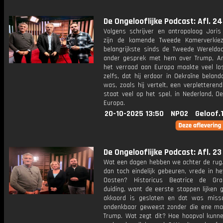
De Ongelooflijke Podcast: Afl. 24
Volgens schrijver en antropoloog Joris 
zijn de komende Tweede Kamerverkie
belangrijkste sinds de Tweede Wereldoo
ander gesprek met hem over Trump, A
het verraad aan Europa maakte veel los
zelfs, dat hij erdoor in Oekraïne belan
was, zoals hij vertelt, een verpletterend
staat veel op het spel, in Nederland, O
Europa.
20-10-2025 13:50
NPO2
Geloof.
De Ongelooflijke Podcast: Afl. 23
Wat een dagen hebben we achter de rug.
dan toch eindelijk gebeuren, vrede in h
Oosten? Historicus Beatrice de Gra
duiding, want de eerste stappen lijken 
akkoord is gesloten en dat was miss
ondenkbaar geweest zonder die ene ma
Trump. Wat zegt dit? Hoe hoopvol kunne