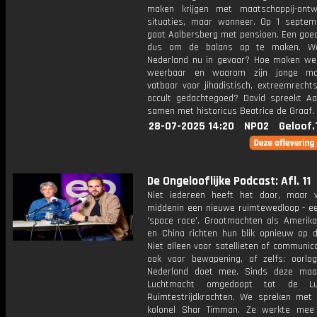
maken krijgen met maatschappij-ontw
situaties, maar wanneer. Op 1 septe
gaat Aalbersberg met pensioen. Een go
dus om de balans op te maken. W
Nederland nu in gevaar? Hoe maken we
weerbaar en waarom zijn jonge m
vatbaar voor jihadistisch, extreemrecht
occult gedachtegoed? David spreekt Aa
samen met historicus Beatrice de Graaf.
28-07-2025 14:20
NPO2
Geloof.
De Ongelooflijke Podcast: Afl. 11
Niet iedereen heeft het door, maar 
middenin een nieuwe ruimtewedloop - e
'space race'. Grootmachten als Amerika
en China richten hun blik opnieuw op d
Niet alleen voor satellieten of communic
ook voor bewapening, of zelfs: oorlo
Nederland doet mee. Sinds deze maa
Luchtmacht omgedoopt tot de Lu
Ruimtestrijdkrachten. We spreken met l
kolonel Shar Timman. Ze werkte mee