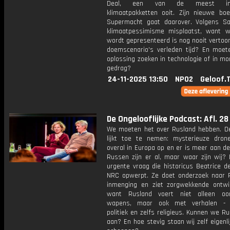
Deal, een van de meest ingr
klimaatpakketten ooit. Zijn nieuwe bo
Supermacht gaat daarover. Volgens 
klimaatpessimisme misplaatst, want 
wordt gepresenteerd is nog nooit vertoon
doemscenario's verleden tijd? En moe
oplossing zoeken in technologie of in mor
gedrag?
24-11-2025 13:50
NPO2
Geloof.
De Ongelooflijke Podcast: Afl. 28
We moeten het over Rusland hebben. De
lijkt toe te nemen: mysterieuze dron
overal in Europa op en er is meer aan d
Russen zijn er al, maar waar zijn wij? 
urgente vraag die historicus Beatrice d
NRC opwerpt. Ze doet onderzoek naar 
inmenging en ziet zorgwekkende ontwik
want Rusland voert niet alleen oo
wapens, maar ook met verhalen - cu
politiek en zelfs religieus. Kunnen we R
aan? En hoe stevig staan wij zelf eigenli