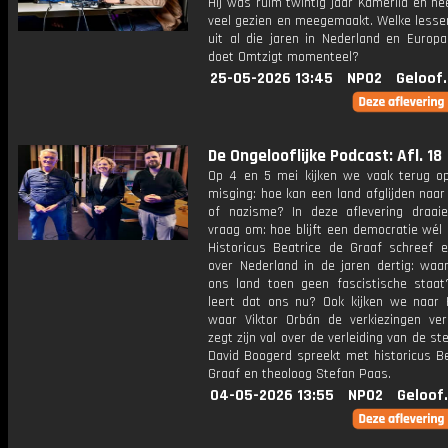
Hij was ruim twintig jaar Kamerlid en he
veel gezien en meegemaakt. Welke lessen
uit al die jaren in Nederland en Europ
doet Omtzigt momenteel?
25-05-2026 13:45
NPO2
Geloof
De Ongelooflijke Podcast: Afl. 18
Op 4 en 5 mei kijken we vaak terug o
misging: hoe kan een land afglijden naa
of nazisme? In deze aflevering draa
vraag om: hoe blijft een democratie wél
Historicus Beatrice de Graaf schreef 
over Nederland in de jaren dertig: wa
ons land toen geen fascistische staa
leert dat ons nu? Ook kijken we naar H
waar Viktor Orbán de verkiezingen ver
zegt zijn val over de verleiding van de s
David Boogerd spreekt met historicus Be
Graaf en theoloog Stefan Paas.
04-05-2026 13:55
NPO2
Geloof