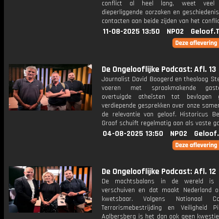
conflict al heel lang, weet vee
dieperliggende oorzaken en geschiedenis
contacten aan beide zijden van het conflic
11-08-2025 13:50
NPO2
Geloof.
De Ongelooflijke Podcast: Afl. 13
Journalist David Boogerd en theoloog St
voeren met spraakmakende gast
overtuigde atheïsten tot bevlogen g
verdiepende gesprekken over onze samen
de relevantie van geloof. Historicus Be
Graaf schuift regelmatig aan als vaste ga
04-08-2025 13:50
NPO2
Geloof
De Ongelooflijke Podcast: Afl. 12
De machtsbalans in de wereld is
verschuiven en dat maakt Nederland o
kwetsbaar. Volgens Nationaal Coö
Terrorismebestrijding en Veiligheid Pi
Aalbersberg is het dan ook geen kwestie