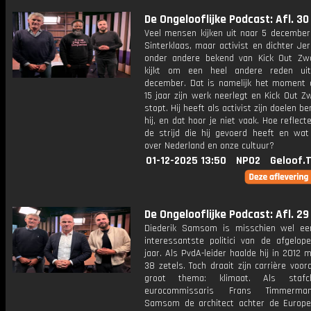
De Ongelooflijke Podcast: Afl. 30
Veel mensen kijken uit naar 5 decembe
Sinterklaas, maar activist en dichter Jerr
onder andere bekend van Kick Out Zwa
kijkt om een heel andere reden ui
december. Dat is namelijk het moment d
15 jaar zijn werk neerlegt en Kick Out Z
stopt. Hij heeft als activist zijn doelen be
hij, en dat hoor je niet vaak. Hoe reflecte
de strijd die hij gevoerd heeft en wat
over Nederland en onze cultuur?
01-12-2025 13:50
NPO2
Geloof.
De Ongelooflijke Podcast: Afl. 29
Diederik Samsom is misschien wel e
interessantste politici van de afgelope
jaar. Als PvdA-leider haalde hij in 2012 m
38 zetels. Toch draait zijn carrière voo
groot thema: klimaat. Als staf
eurocommissaris Frans Timmerm
Samsom de architect achter de Europ