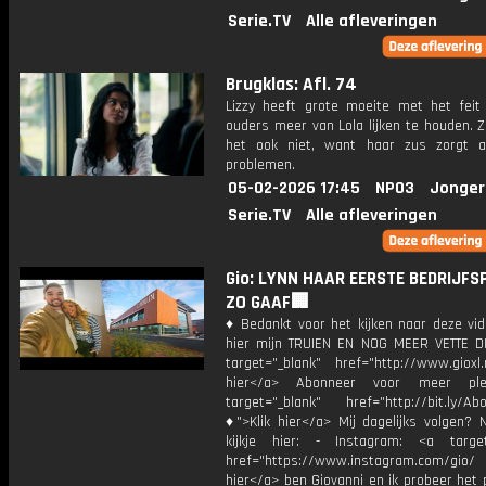
Serie.TV
Alle afleveringen
Brugklas: Afl. 74
Lizzy heeft grote moeite met het feit
ouders meer van Lola lijken te houden. Z
het ook niet, want haar zus zorgt al
problemen.
05-02-2026 17:45
NPO3
Jonger
Serie.TV
Alle afleveringen
Gio: LYNN HAAR EERSTE BEDRIJFS
ZO GAAF🏢
♦ Bedankt voor het kijken naar deze vid
hier mijn TRUIEN EN NOG MEER VETTE D
target="_blank" href="http://www.gioxl.
hier</a> Abonneer voor meer ple
target="_blank" href="http://bit.ly/Ab
♦">Klik hier</a> Mij dagelijks volgen?
kijkje hier: - Instagram: <a target
href="https://www.instagram.com/gio/
hier</a> ben Giovanni en ik probeer het 