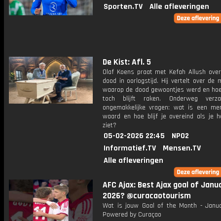
Sporten.TV
Alle afleveringen
De Kist: Afl. 5
Olaf Koens praat met Kefah Allush over
dood in oorlogstijd. Hij vertelt over d
waarop de dood gewoontjes werd en ho
toch blijft raken. Onderweg verza
ongemakkelijke vragen: wat is een me
waard en hoe blijf je overeind als je h
ziet?
05-02-2026 22:45
NPO2
Informatief.TV
Mensen.TV
Alle afleveringen
AFC Ajax: Best Ajax goal of Janu
2026? @curacaotourism
Wat is jouw Goal of the Month - Janu
Powered by Curaçao