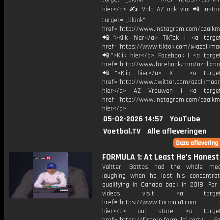
hier</a> ✍ Volg AZ ook via: 📲 Insta
target="_blank"
href="http://www.instagram.com/azalkm
📲">Klik hier</a> TikTok | <a target
href="https://www.tiktok.com/@azalkma
📲">Klik hier</a> Facebook | <a target
href="http://www.facebook.com/azalkma
📲">Klik hier</a> X | <a target=
href="http://www.twitter.com/azalkmaar
hier</a> AZ Vrouwen | <a target=
href="http://www.instagram.com/azalkma
hier</a>
05-02-2026 14:57
YouTube
Voetbal.TV
Alle afleveringen
FORMULA 1: At Least He’s Honest
Valtteri Bottas had the whole me
laughing when he lost his concentrat
qualifying in Canada back in 2018! For
videos, visit: <a target="
href="https://www.Formula1.com Vis
hier</a> our store: <a target=