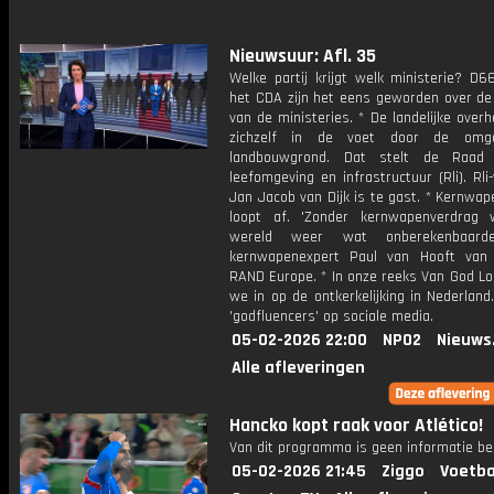
Nieuwsuur: Afl. 35
Welke partij krijgt welk ministerie? D6
het CDA zijn het eens geworden over de 
van de ministeries. * De landelijke overh
zichzelf in de voet door de om
landbouwgrond. Dat stelt de Raad
leefomgeving en infrastructuur (Rli). Rli-
Jan Jacob van Dijk is te gast. * Kernwa
loopt af. 'Zonder kernwapenverdrag
wereld weer wat onberekenbaarde
kernwapenexpert Paul van Hooft van
RAND Europe. * In onze reeks Van God L
we in op de ontkerkelijking in Nederland.
'godfluencers' op sociale media.
05-02-2026 22:00
NPO2
Nieuws
Alle afleveringen
Hancko kopt raak voor Atlético!
Van dit programma is geen informatie be
05-02-2026 21:45
Ziggo
Voetba