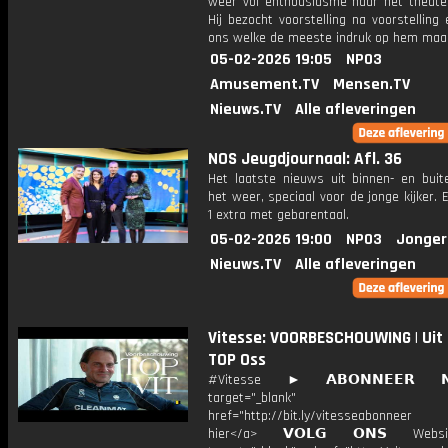
weer vol enthousiasme naar het theate
Hij bezocht voorstelling na voorstelling 
ons welke de meeste indruk op hem maa
05-02-2026 19:05
NPO3
Amusement.TV
Mensen.TV
Nieuws.TV
Alle afleveringen
NOS Jeugdjournaal: Afl. 36
Het laatste nieuws uit binnen- en buit
het weer, speciaal voor de jonge kijker.
1 extra met gebarentaal.
05-02-2026 19:00
NPO3
Jonger
Nieuws.TV
Alle afleveringen
Vitesse: VOORBESCHOUWING | Uit
TOP Oss
#Vitesse ► 𝗔𝗕𝗢𝗡𝗡𝗘𝗘𝗥 
target="_blank"
href="http://bit.ly/vitesseabonnee
hier</a> 𝗩𝗢𝗟𝗚 𝗢𝗡𝗦 Webs