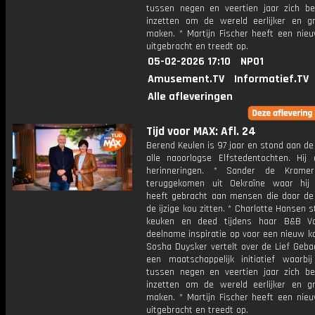
tussen negen en veertien jaar zich be
inzetten om de wereld eerlijker en g
maken. * Martijn Fischer heeft een nieu
uitgebracht en treedt op.
05-02-2026 17:10
NPO1
Amusement.TV
Informatief.TV
Alle afleveringen
Tijd voor MAX: Afl. 24
Berend Keulen is 97 jaar en stond aan de
alle naoorlogse Elfstedentochten. Hij d
herinneringen. * Sander de Krame
teruggekomen uit Oekraïne waar hij
heeft gebracht aan mensen die door de 
de ijzige kou zitten. * Charlotte Hansen s
keuken en deed tijdens haar B&B Vo
deelname inspiratie op voor een nieuw k
Sosha Duysker vertelt over de Lief Geba
een maatschappelijk initiatief waarbij
tussen negen en veertien jaar zich be
inzetten om de wereld eerlijker en g
maken. * Martijn Fischer heeft een nieu
uitgebracht en treedt op.