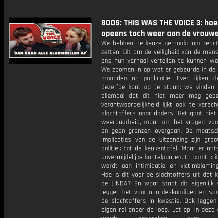
BOOS: THIS WAS THE VOICE 3: hoe
opeens toch weer aan de vrouwe
We hebben de keuze gemaakt om reacti
zetten. Dit om de veiligheid van de mens
ons hun verhaal vertellen te kunnen wa
We zoomen in op wat er gebeurde in de
maanden na publicatie. Even lijken 
dezelfde kant op te staan: we vinden
allemaal dat dit niet meer mag geb
verantwoordelijkheid lijkt ook te versc
slachtoffers naar daders. Het gaat nie
weerbaarheid, maar om het vragen van
en geen grenzen overgaan. De maatsch
implicaties van de uitzending zijn groo
politiek tot de keukentafel. Maar er on
onvermijdelijke kantelpunten. Er komt krit
wordt aan intimidatie en victimblamin
Hoe is dit voor de slachtoffers uit dat k
de LINDA? En waar staat dit eigenlijk
leggen het voor aan deskundigen en sp
de slachtoffers in kwestie. Ook legge
eigen rol onder de loep. Let op: in deze 