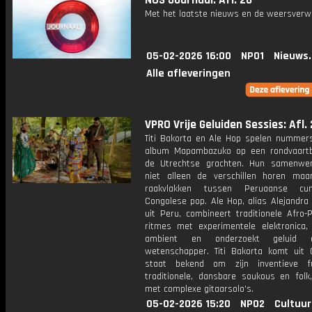
NOS Journaal: Afl. 26
Met het laatste nieuws en de weersverw
05-02-2026 16:00
NPO1
Nieuws
Alle afleveringen
VPRO Vrije Geluiden Sessies: Afl. 
Titi Bakorta en Ale Hop spelen nummer
album Mapambazuko op een rondvaart
de Utrechtse grachten. Hun samenwer
niet alleen de verschillen horen ma
raakvlakken tussen Peruaanse c
Congolese pop. Ale Hop, alias Alejandra
uit Peru, combineert traditionele Afro-
ritmes met experimentele elektronica,
ambient en onderzoekt geluid 
wetenschapper. Titi Bakorta komt uit
staat bekend om zijn inventieve f
traditionele, dansbare soukous en folk,
met complexe gitaarsolo's.
05-02-2026 15:20
NPO2
Cultuur