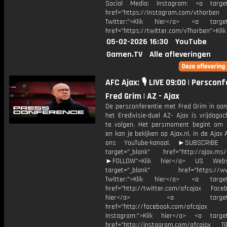
Social Media: Instagram: <a target
href="https://instagram.com/vthorben
Twitter:">Klik hier</a> <a target=
href="https://twitter.com/vThorben">Klik
05-02-2026 16:30
YouTube
Gamen.TV
Alle afleveringen
AFC Ajax: 🎙️ LIVE 09:00 | Perscon
Fred Grim | AZ - Ajax
De persconferentie met Fred Grim in aan
het Eredivisie-duel AZ- Ajax is vrijdagoc
te volgen. Het persmoment begint om 
en kan je bekijken op Ajax.nl, in de Ajax
ons YouTube-kanaal. ►SUBSCRIBE
target="_blank" href="http://ajax.ms/
►FOLLOW">Klik hier</a> US Webs
target="_blank" href="https://www
Twitter:">Klik hier</a> <a target=
href="http://twitter.com/afcajax Facebo
hier</a> <a target="_
href="http://facebook.com/afcajax
Instagram:">Klik hier</a> <a target
href="http://instagram.com/afcajax TikT