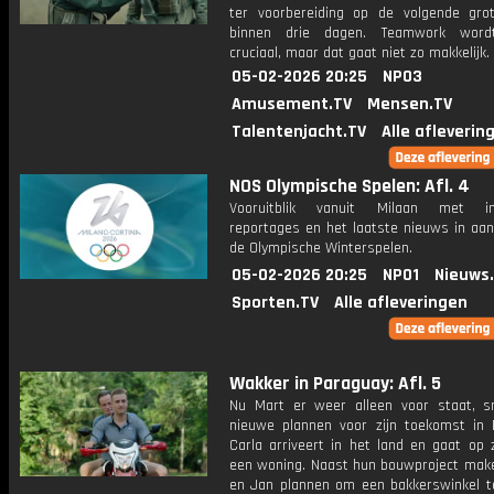
ter voorbereiding op de volgende gro
binnen drie dagen. Teamwork wordt
cruciaal, maar dat gaat niet zo makkelijk.
05-02-2026 20:25
NPO3
Amusement.TV
Mensen.TV
Talentenjacht.TV
Alle afleverin
NOS Olympische Spelen: Afl. 4
Vooruitblik vanuit Milaan met int
reportages en het laatste nieuws in aan
de Olympische Winterspelen.
05-02-2026 20:25
NPO1
Nieuws
Sporten.TV
Alle afleveringen
Wakker in Paraguay: Afl. 5
Nu Mart er weer alleen voor staat, s
nieuwe plannen voor zijn toekomst in 
Carla arriveert in het land en gaat op 
een woning. Naast hun bouwproject mak
en Jan plannen om een bakkerswinkel t