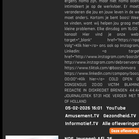
ergens homo zijn, maar niet homo doen
intimideert je op de werkvloer. Er moe
veranderen die jou en jouw leven in de we
moet anders. Kortom: je bent boos! Wee
te vinden, want wij helpen jou graag me
kleine problemen. Elke dinsdag om 16:00 
kanaal! Hier vind je onze webs
target="_blank" href="https://npo3
Volg">Klik hier</a> ons ook op Instagram,
Linkedin: <a target="_
href="http://www.instagram.com/boosb
http://www.instagram.com/debroervanr
https://www.tiktok.com/@boosbnnvara
https://www.linkedin.com/company/boos
00:00">Klik hier</a> COLD OPEN 
CONSENSUS 20:00 VICTIM BLAMIN
REDACTIE IN DISKREDIET BRENGEN 44:
JOURNALISTIEK 57:31 HOE VERDER MET 
OF HOLLAND
05-02-2026 16:01
YouTube
Amusement.TV
Gezondheid.TV
Informatief.TV
Alle afleveringe