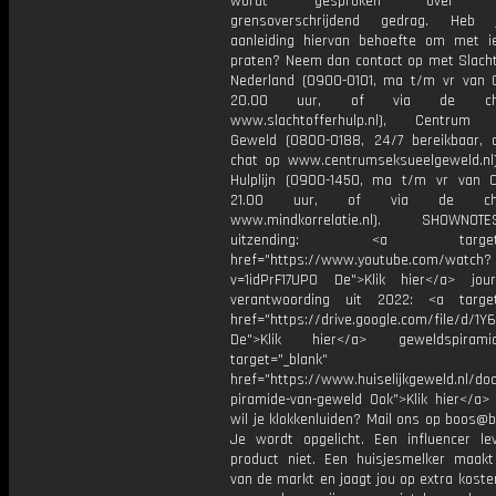
wordt gesproken over se
grensoverschrijdend gedrag. Heb
aanleiding hiervan behoefte om met 
praten? Neem dan contact op met Slacht
Nederland (0900-0101, ma t/m vr van 
20.00 uur, of via de c
www.slachtofferhulp.nl), Centrum 
Geweld (0800-0188, 24/7 bereikbaar, 
chat op www.centrumseksueelgeweld.nl
Hulplijn (0900-1450, ma t/m vr van 
21.00 uur, of via de c
www.mindkorrelatie.nl). SHOWN
uitzending: <a target="_
href="https://www.youtube.com/watch?
v=1idPrF17UP0 De">Klik hier</a> journ
verantwoording uit 2022: <a target
href="https://drive.google.com/file/d
De">Klik hier</a> geweldspiram
target="_blank"
href="https://www.huiselijkgeweld.nl/d
piramide-van-geweld Ook">Klik hier</a>
wil je klokkenluiden? Mail ons op boos@b
Je wordt opgelicht. Een influencer le
product niet. Een huisjesmelker maakt
van de markt en jaagt jou op extra kost