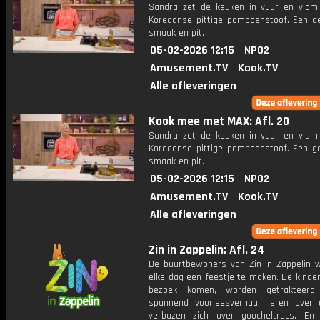
Sandra zet de keuken in vuur en vla
Koreaanse pittige pompoenstoof. Een ge
smaak en pit.
05-02-2026 12:15
NPO2
Amusement.TV
Kook.TV
Alle afleveringen
Kook mee met MAX: Afl. 20
Sandra zet de keuken in vuur en vla
Koreaanse pittige pompoenstoof. Een ge
smaak en pit.
05-02-2026 12:15
NPO2
Amusement.TV
Kook.TV
Alle afleveringen
Zin in Zappelin: Afl. 24
De buurtbewoners van Zin in Zappelin 
elke dag een feestje te maken. De kinde
bezoek komen, worden getrakteer
spannend voorleesverhaal, leren over 
verbazen zich over goocheltrucs. En n