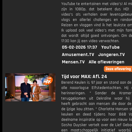
YouTube te entertainen met video's! Al mi
zijn in 1080p, dat betekent dus HD! 
video's als verhalen over levensgebeur
vlogs en allerlei challenges en rando
Reizen en vloggen vind ik het leukste o
Ik upload ook veel video's met mijn fam
dat wordt altijd goed ontvangen. Om 
17:30 kan jij een video verwachten.
05-02-2026 17:37
YouTube
Amusement.TV
Jongeren.TV
Mensen.TV
Alle afleveringen
Tijd voor MAX: Afl. 24
Berend Keulen is 97 jaar en stond aan de
alle naoorlogse Elfstedentochten. Hij d
herinneringen. * Sander de Krame
teruggekomen uit Oekraïne waar hij
heeft gebracht aan mensen die door de 
de ijzige kou zitten. * Charlotte Hansen s
keuken en deed tijdens haar B&B Vo
deelname inspiratie op voor een nieuw k
Sosha Duysker vertelt over de Lief Geba
een maatschappelijk initiatief waarbij