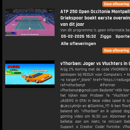
ATP 250 Open Occitanie Montpell
Griekspoor boekt eerste overwi
van dit jaar
Van dit programma is geen informatie be
05-02-2026 16:32
Ziggo
Sporte
Alle afleveringen
vThorben: Jager vs Vluchters in 
Krijg 2% Korting met de code VTHORBEN o
aankopen bij REDUX voor Computers + Ac
<a target="_blank" href="https://reduxg
ref=vthorbenyt #Partner Bu
vThorbenyt@gmail.com Bedankt">Klik hier
het kijken naar Probeer Te *Vluchten*
JAGERS in GTA! In deze video speel ik 
@JessyKnijn en @Santino_YT! Ik ben Thor
bekend als "vThorben" en ik upload dage
gaming video om 16:30 uur. Abonneer e
belletje aan om niets te missen! Geb
Support a Creator Code! Fortnite: vTho