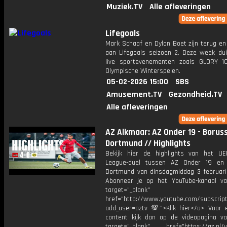
Muziek.TV
Alle afleveringen
Lifegoals
Mark Schaaf en Dylan Boet zijn terug en
aan Lifegoals seizoen 2. Deze week dui
live sportevenementen zoals GLORY 
Olympische Winterspelen.
05-02-2026 15:00
SBS
Amusement.TV
Gezondheid.TV
Alle afleveringen
AZ Alkmaar: AZ Onder 19 - Boruss
Dortmund // Highlights
Bekijk hier de highlights van het U
League-duel tussen AZ Onder 19 en 
Dortmund van dinsdagmiddag 3 februar
Abonneer je op het YouTube-kanaal v
target="_blank"
href="http://www.youtube.com/subscript
add_user=aztv 💯">Klik hier</a> Voor e
content kijk dan op de videopagina v
target="_blank" href="https://az.nl/vi