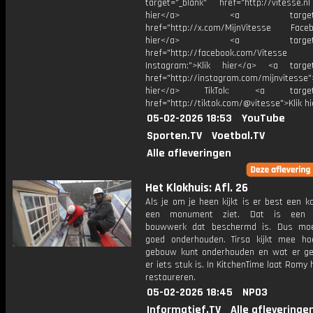
target="_blank" href="http://vitesse.nl
hier</a> <a target="_
href="http://x.com/MijnVitesse Facebo
hier</a> <a target="_
href="http://facebook.com/Vitesse
Instagram:">Klik hier</a> <a target
href="http://instagram.com/mijnvitesse">
hier</a> TikTok: <a target="
href="http://tiktok.com/@vitesse">Klik h
05-02-2026 18:53
YouTube
Sporten.TV
Voetbal.TV
Alle afleveringen
Het Klokhuis: Afl. 26
Als je om je heen kijkt is er best een k
een monument ziet. Dat is een b
bouwwerk dat beschermd is. Dus moe
goed onderhouden. Tirsa kijkt mee ho
gebouw kunt onderhouden en wat er ge
er iets stuk is. In KitchenTime laat Romy 
restaureren.
05-02-2026 18:45
NPO3
Informatief.TV
Alle afleveringe