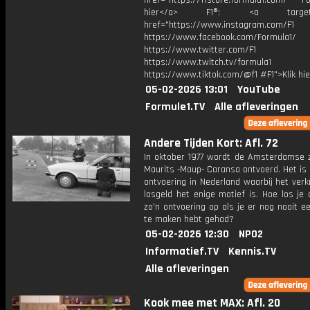
href="https://f1store.formula1.com/ Fol
hier</a> F1®: <a target="_
href="https://www.instagram.com/F1
https://www.facebook.com/Formula1/
https://www.twitter.com/F1
https://www.twitch.tv/formula1
https://www.tiktok.com/@f1 #F1">Klik hi
05-02-2026 13:01
YouTube
Formule1.TV
Alle afleveringen
Andere Tijden Kort: Afl. 72
In oktober 1977 wordt de Amsterdamse
Maurits -Maup- Caransa ontvoerd. Het is
ontvoering in Nederland waarbij het verk
losgeld het enige motief is. Hoe los je a
zo'n ontvoering op als je er nog nooit 
te maken hebt gehad?
05-02-2026 12:30
NPO2
Informatief.TV
Kennis.TV
Alle afleveringen
Kook mee met MAX: Afl. 20