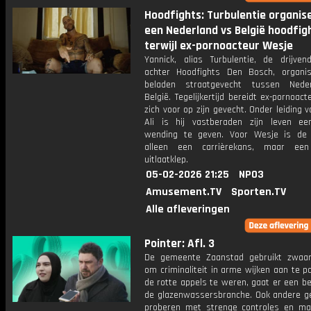
Hoodfights: Turbulentie organis
een Nederland vs België hoodfigh
terwijl ex-pornoacteur Wesje
Yannick, alias Turbulentie, de drijven
achter Hoodfights Den Bosch, organi
beladen straatgevecht tussen Nede
België. Tegelijkertijd bereidt ex-pornoac
zich voor op zijn gevecht. Onder leiding v
Ali is hij vastberaden zijn leven e
wending te geven. Voor Wesje is de 
alleen een carrièrekans, maar een 
uitlaatklep.
05-02-2026 21:25
NPO3
Amusement.TV
Sporten.TV
Alle afleveringen
Pointer: Afl. 3
De gemeente Zaanstad gebruikt zwaa
om criminaliteit in arme wijken aan te 
de rotte appels te weren, gaat er een b
de glazenwassersbranche. Ook andere 
proberen met strenge controles en ma