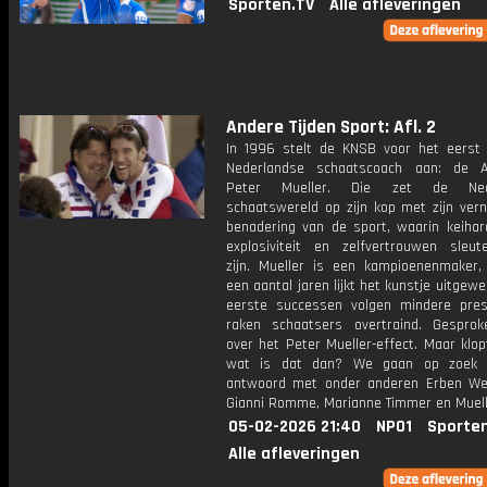
Sporten.TV
Alle afleveringen
Andere Tijden Sport: Afl. 2
In 1996 stelt de KNSB voor het eerst 
Nederlandse schaatscoach aan: de A
Peter Mueller. Die zet de Nede
schaatswereld op zijn kop met zijn ver
benadering van de sport, waarin keihard
explosiviteit en zelfvertrouwen sleut
zijn. Mueller is een kampioenenmaker
een aantal jaren lijkt het kunstje uitgewe
eerste successen volgen mindere pres
raken schaatsers overtraind. Gespro
over het Peter Mueller-effect. Maar klo
wat is dat dan? We gaan op zoek 
antwoord met onder anderen Erben W
Gianni Romme, Marianne Timmer en Muelle
05-02-2026 21:40
NPO1
Sporte
Alle afleveringen