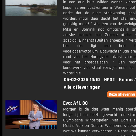
in een oud huis wilden wonen. Jare
kopen ze een postkantoor in Wevershoof.
dacht dat de oude stolpwoning gesl
worden, maar daar dacht het stel and
gelukkig maar! * Als één van de weini
Mika en Dominik nog ambachtelijk s
Jetske bezoekt hun Zaanse atelier 
speciaal BinnensteBuiten snoepje. * Ver
het riet ligt een heel fot
vogelobservatorium. Boswachter Jan tre
rand van het Haringvliet alvast voorbe
voor het broedseizoen. * Een mon
kunstwerk van staal verwijst naar de 
Waterlinie.
05-02-2026 19:10
NPO2
Kennis.
Alle afleveringen
Eva: Afl. 80
Morgen is dé dag waar menig sportl
lange tijd op heeft gewacht: de sta
Olympische Winterspelen. Met Carrie t
Mattie Valk en Renate Wennemars bes
wat we kunnen verwachten. * Peter Pan