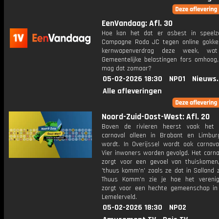
EenVandaag: Afl. 30
Hoe kan het dat er asbest in speelz
Campagne Roda JC tegen online gokke
kernwapenverdrag deze week, wa
Gemeentelijke belastingen fors omhoog
mag dat zomaar?
05-02-2026 18:30
NPO1
Nieuws
Alle afleveringen
Noord-Zuid-Oost-West: Afl. 20
Boven de rivieren heerst vaak het 
carnaval alleen in Brabant en Limbur
wordt. In Overijssel wordt ook carnaval
Vier inwoners worden gevolgd. Het carna
zorgt voor een gevoel van thuiskomen,
'thuus komm'n' zoals ze dat in Salland 
Thuus Komm'n zie je hoe het verenig
zorgt voor een hechte gemeenschap in
Lemelerveld.
05-02-2026 18:30
NPO2