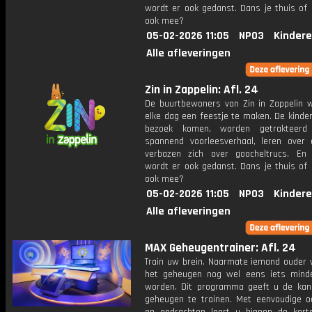
wordt er ook gedanst. Dans je thuis of 
ook mee?
05-02-2026 11:05
NPO3
Kindere
Alle afleveringen
Zin in Zappelin: Afl. 24
De buurtbewoners van Zin in Zappelin 
elke dag een feestje te maken. De kinde
bezoek komen, worden getrakteer
spannend voorleesverhaal, leren over 
verbazen zich over goocheltrucs. En n
wordt er ook gedanst. Dans je thuis of 
ook mee?
05-02-2026 11:05
NPO3
Kindere
Alle afleveringen
MAX Geheugentrainer: Afl. 24
Train uw brein. Naarmate iemand ouder w
het geheugen nog wel eens iets mind
worden. Dit programma geeft u de ka
geheugen te trainen. Met eenvoudige o