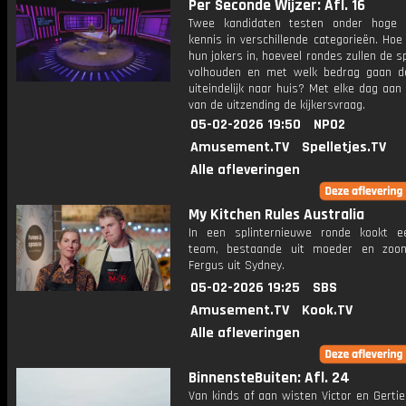
Per Seconde Wijzer: Afl. 16
Twee kandidaten testen onder hoge 
kennis in verschillende categorieën. Hoe 
hun jokers in, hoeveel rondes zullen de s
volhouden en met welk bedrag gaan d
uiteindelijk naar huis? Met elke dag aan
van de uitzending de kijkersvraag.
05-02-2026 19:50
NPO2
Amusement.TV
Spelletjes.TV
Alle afleveringen
My Kitchen Rules Australia
In een splinternieuwe ronde kookt 
team, bestaande uit moeder en zoo
Fergus uit Sydney.
05-02-2026 19:25
SBS
Amusement.TV
Kook.TV
Alle afleveringen
BinnensteBuiten: Afl. 24
Van kinds af aan wisten Victor en Gertie