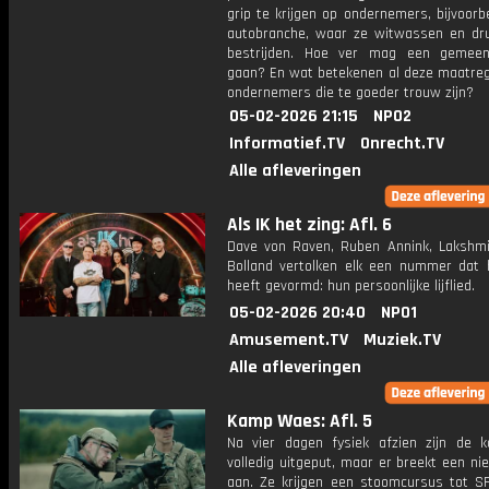
grip te krijgen op ondernemers, bijvoorb
autobranche, waar ze witwassen en dr
bestrijden. Hoe ver mag een gemeen
gaan? En wat betekenen al deze maatreg
ondernemers die te goeder trouw zijn?
05-02-2026 21:15
NPO2
Informatief.TV
Onrecht.TV
Alle afleveringen
Als IK het zing: Afl. 6
Dave von Raven, Ruben Annink, Lakshmi
Bolland vertolken elk een nummer dat 
heeft gevormd: hun persoonlijke lijflied.
05-02-2026 20:40
NPO1
Amusement.TV
Muziek.TV
Alle afleveringen
Kamp Waes: Afl. 5
Na vier dagen fysiek afzien zijn de k
volledig uitgeput, maar er breekt een n
aan. Ze krijgen een stoomcursus tot SF