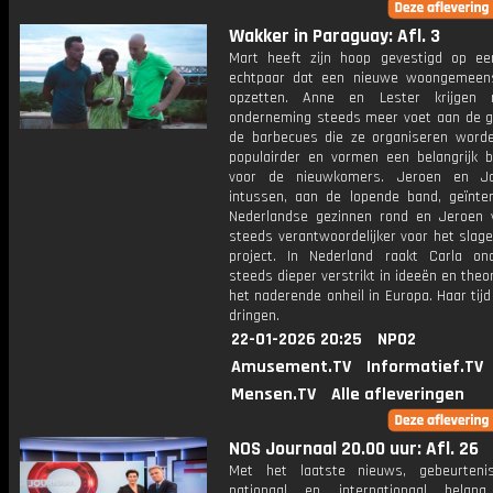
Wakker in Paraguay: Afl. 3
Mart heeft zijn hoop gevestigd op e
echtpaar dat een nieuwe woongemeen
opzetten. Anne en Lester krijgen
onderneming steeds meer voet aan de g
de barbecues die ze organiseren word
populairder en vormen een belangrijk b
voor de nieuwkomers. Jeroen en Ja
intussen, aan de lopende band, geïnte
Nederlandse gezinnen rond en Jeroen v
steeds verantwoordelijker voor het slag
project. In Nederland raakt Carla on
steeds dieper verstrikt in ideeën en theo
het naderende onheil in Europa. Haar tijd
dringen.
22-01-2026 20:25
NPO2
Amusement.TV
Informatief.TV
Mensen.TV
Alle afleveringen
NOS Journaal 20.00 uur: Afl. 26
Met het laatste nieuws, gebeurteni
nationaal en internationaal bela