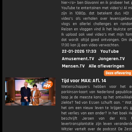
hier</a> ben Giovanni en ik probeer het 
YouTube te entertainen met video's! Al mi
zijn in 1080p, dat betekent dus HD! 
video's als verhalen over levensgebeur
vlogs en allerlei challenges en rando
Reizen en vloggen vind ik het leukste o
Ik upload ook veel video's met mijn fam
dat wordt altijd goed ontvangen. Om 
17:30 kan jij een video verwachten.
22-01-2026 17:33
YouTube
Amusement.TV
Jongeren.TV
Mensen.TV
Alle afleveringen
Tijd voor MAX: Afl. 14
Wetenschappers hebben voor het e
parkinson-kaart van Nederland gepublice
loop je de meeste kans op het ontwikkel
ziekte? Ted van Essen schuift aan. * Wa
het om een nieuw leven te krijgen als g
het verlies van een ander? In het boek 
beschrijft Jeroen van der Kris
levertransplantatie zijn leven veranderd
Witzier vertelt over de podcast De Zest