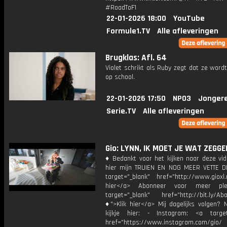
#RoadToF1
22-01-2026 18:00
YouTube
Formule1.TV
Alle afleveringen
Brugklas: Afl. 64
Violet schrikt als Ruby zegt dat ze word
op school.
22-01-2026 17:50
NPO3
Jonger
Serie.TV
Alle afleveringen
Gio: LYNN, IK MOET JE WAT ZEGGEN
♦ Bedankt voor het kijken naar deze vid
hier mijn TRUIEN EN NOG MEER VETTE D
target="_blank" href="http://www.gioxl.
hier</a> Abonneer voor meer ple
target="_blank" href="http://bit.ly/Ab
♦">Klik hier</a> Mij dagelijks volgen?
kijkje hier: - Instagram: <a target
href="https://www.instagram.com/gio/