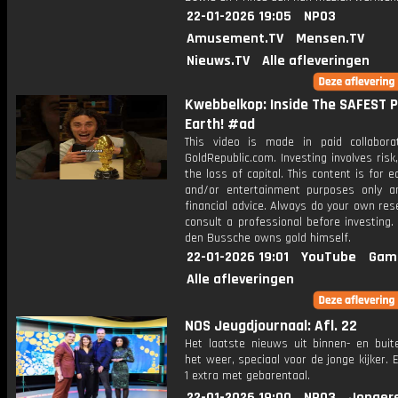
22-01-2026 19:05
NPO3
Amusement.TV
Mensen.TV
Nieuws.TV
Alle afleveringen
Kwebbelkop: Inside The SAFEST P
Earth! #ad
This video is made in paid collabora
GoldRepublic.com. Investing involves risk,
the loss of capital. This content is for e
and/or entertainment purposes only a
financial advice. Always do your own re
consult a professional before investing.
den Bussche owns gold himself.
22-01-2026 19:01
YouTube
Gam
Alle afleveringen
NOS Jeugdjournaal: Afl. 22
Het laatste nieuws uit binnen- en buit
het weer, speciaal voor de jonge kijker.
1 extra met gebarentaal.
22-01-2026 19:00
NPO3
Jonger