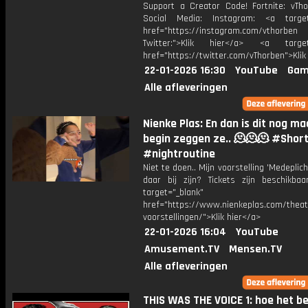
Support a Creator Code! Fortnite: vTho
Social Media: Instagram: <a target
href="https://instagram.com/vthorben
Twitter:">Klik hier</a> <a target=
href="https://twitter.com/vThorben">Klik
22-01-2026 16:30
YouTube
Gam
Alle afleveringen
Nienke Plas: En dan is dit nog maa
begin zeggen ze.. 🫠🫠🫠 #Shor
#nightroutine
Niet te doen.. Mijn voorstelling 'Medeplicht
daar bij zijn? Tickets zijn beschikbaa
target="_blank"
href="https://www.nienkeplas.com/theat
voorstellingen/">Klik hier</a>
22-01-2026 16:04
YouTube
Amusement.TV
Mensen.TV
Alle afleveringen
THIS WAS THE VOICE 1: hoe het b