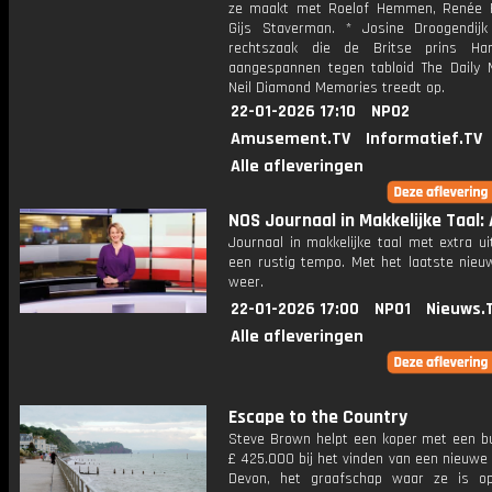
ze maakt met Roelof Hemmen, Renée 
Gijs Staverman. * Josine Droogendij
rechtszaak die de Britse prins Har
aangespannen tegen tabloid The Daily M
Neil Diamond Memories treedt op.
22-01-2026 17:10
NPO2
Amusement.TV
Informatief.TV
Alle afleveringen
NOS Journaal in Makkelijke Taal: A
Journaal in makkelijke taal met extra ui
een rustig tempo. Met het laatste nieu
weer.
22-01-2026 17:00
NPO1
Nieuws.
Alle afleveringen
Escape to the Country
Steve Brown helpt een koper met een b
£ 425.000 bij het vinden van een nieuwe
Devon, het graafschap waar ze is op