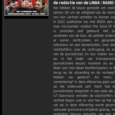
de redactie van de LINDA | RADIO
We hebben de keuze gemaakt om reacti
zetten. Dit om de veiligheid van de mens
ons hun verhaal vertellen te kunnen wa
In 2022 publiceren we met BOOS een 
naar misstanden rondom The Voice Of Ho
is sindsdien veel gebeurd. Het p
verdween van de buis, de politiek onder
er waren rechtszaken, en gesprek
talkshows én aan keukentafels. Over dad
slachtoffers, over de rechtsgang, en ov
van de journalistiek. En dus maken we 
op. In het kader van transparanti
journalistieke keuzes maakten wij e
Maar ook: hoe kijken hoofdrolspelers in d
terug op de uitzending en de nasleep
hebben we geleerd? Als mens,
samenleving? In deze aflevering gaan we
op het onderzoek zelf. Want hoe b
journalistieke integriteit in een zaak die 
is? Daarnaast vertellen de slachtoffers b
verhaal begon, wat er voor hen op het s
Let op: in deze aflevering wordt gespr
seksueel grensoverschrijdend gedrag. He
aanleiding hiervan behoefte om met 