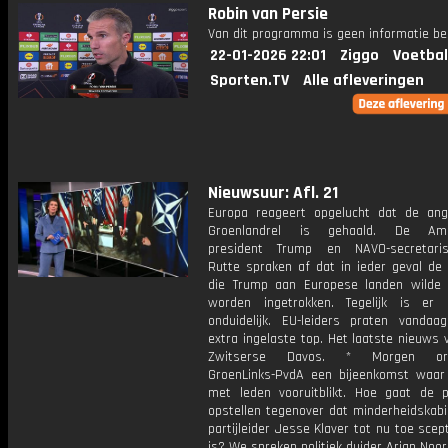
Robin van Persie
Van dit programma is geen informatie be
22-01-2026 22:01
Ziggo
Voetbal
Sporten.TV
Alle afleveringen
Nieuwsuur: Afl. 21
Europa reageert opgelucht dat de ang
Groenlandrel is gehaald. De Ame
president Trump en NAVO-secretaris
Rutte spraken af dat in ieder geval de 
die Trump aan Europese landen wilde 
worden ingetrokken. Tegelijk is er
onduidelijk. EU-leiders praten vanda
extra ingelaste top. Het laatste nieuws 
Zwitserse Davos. * Morgen orga
GroenLinks-PvdA een bijeenkomst waar 
met leden vooruitblikt. Hoe gaat de pa
opstellen tegenover dat minderheidskabi
partijleider Jesse Klaver tot nu toe scep
is? We spreken politiek duider Arjan Noor