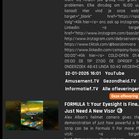
problemen. Elke dinsdag om 16:00 u
kanaal! Hier vind je onze webs
target="_blank" href="https://npo3
Volg">Klik hier</a> ons ook op Instagram,
Linkedin: <a target="_
href="http://www.instagram.com/boosb
http://www.instagram.com/debroervanr
https://www.tiktok.com/@boosbnnvara
https://www.linkedin.com/company/boos
00:00">Klik hier</a> COLD-OPEN 01:
05:00 DE TIP 27:00 DE OPROEP 3
ONDERZOEK 48:43 LINDA 50:40 WEDERH
22-01-2026 16:01
YouTube
Amusement.TV
Gezondheid.TV
Informatief.TV
Alle afleveringe
FORMULA 1: Your Eyesight Is Fine
Just Need A New Visor 🧐
Alex Albon's helmet camera gives th
demonstration of just how powerful a fr
strip can be in Formula 1! For more F1
visit: <a target="_b