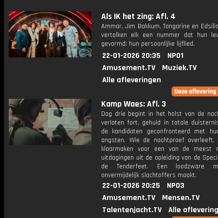
Als IK het zing: Afl. 4
Ammar, Jim Bakkum, Tangarine en Edsili
vertolken elk een nummer dat hun le
gevormd: hun persoonlijke lijflied.
22-01-2026 20:35
NPO1
Amusement.TV
Muziek.TV
Alle afleveringen
Kamp Waes: Afl. 3
Dag drie begint in het holst van de nac
verlaten fort, gehuld in totale duistern
de kandidaten geconfronteerd met hu
angsten. Wie de nachtproef overleeft,
klaarmaken voor een van de meest m
uitdagingen uit de opleiding van de Speci
de Tenderfeet. Een loodzware m
onvermijdelijk slachtoffers maakt.
22-01-2026 20:25
NPO3
Amusement.TV
Mensen.TV
Talentenjacht.TV
Alle afleverin