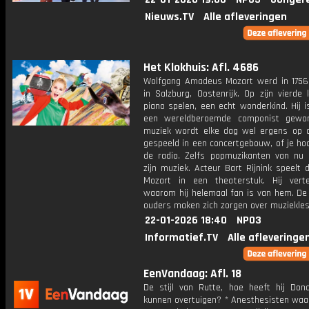
Nieuws.TV
Alle afleveringen
Het Klokhuis: Afl. 4686
Wolfgang Amadeus Mozart werd in 1756
in Salzburg, Oostenrijk. Op zijn vierde 
piano spelen, een echt wonderkind. Hij 
een wereldberoemde componist gewor
muziek wordt elke dag wel ergens op 
gespeeld in een concertgebouw, of je ho
de radio. Zelfs popmuzikanten van nu 
zijn muziek. Acteur Bart Rijnink speelt 
Mozart in een theaterstuk. Hij vert
waarom hij helemaal fan is van hem. De
ouders maken zich zorgen over muziekles
22-01-2026 18:40
NPO3
Informatief.TV
Alle afleveringe
EenVandaag: Afl. 18
De stijl van Rutte, hoe heeft hij Don
kunnen overtuigen? * Anesthesisten wa