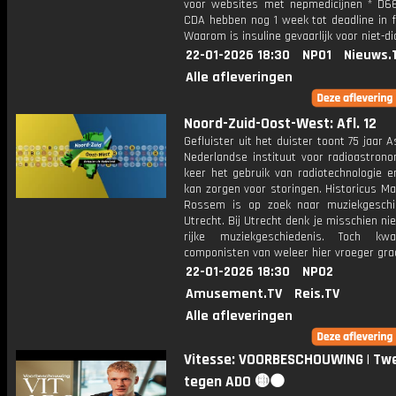
voor websites met nepmedicijnen * D6
CDA hebben nog 1 week tot deadline in f
Waarom is insuline gevaarlijk voor niet-di
22-01-2026 18:30
NPO1
Nieuws.
Alle afleveringen
Noord-Zuid-Oost-West: Afl. 12
Gefluister uit het duister toont 75 jaar A
Nederlandse instituut voor radioastrono
keer het gebruik van radiotechnologie e
kan zorgen voor storingen. Historicus M
Rossem is op zoek naar muziekgeschi
Utrecht. Bij Utrecht denk je misschien ni
rijke muziekgeschiedenis. Toch k
componisten van weleer hier vroeger gra
22-01-2026 18:30
NPO2
Amusement.TV
Reis.TV
Alle afleveringen
Vitesse: VOORBESCHOUWING | Twe
tegen ADO 🟡⚫️