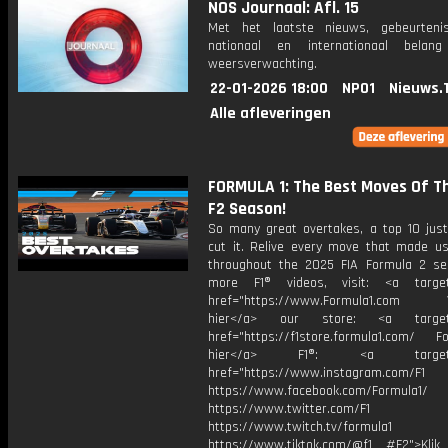
NOS Journaal: Afl. 15
Met het laatste nieuws, gebeurteni
nationaal en internationaal bela
weersverwachting.
22-01-2026 18:00
NPO1
Nieuws.
Alle afleveringen
FORMULA 1: The Best Moves Of T
F2 Season!
So many great overtakes, a top 10 just
cut it. Relive every move that made 
throughout the 2025 FIA Formula 2 se
more F1® videos, visit: <a target=
href="https://www.Formula1.com Vis
hier</a> our store: <a target=
href="https://f1store.formula1.com/ Fol
hier</a> F1®: <a target="_
href="https://www.instagram.com/F1
https://www.facebook.com/Formula1/
https://www.twitter.com/F1
https://www.twitch.tv/formula1
https://www.tiktok.com/@f1 #F2">Klik