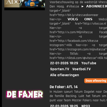
Voorbeschouwing op de wedstrijd Vites
Den Haag. #Vitesse ► 𝗔𝗕𝗢𝗡𝗡𝗘𝗘
target="_blank"
href="http://bit.ly/vitesseabonnee
hier</a> 𝗩𝗢𝗟𝗚 𝗢𝗡𝗦 Webs
target="_blank" href="http://vitesse.nl
hier</a> <a target="_
href="http://x.com/MijnVitesse Facebo
hier</a> <a target="_
href="http://facebook.com/Vitesse
Instagram:">Klik hier</a> <a target
href="http://instagram.com/mijnvitesse">
hier</a> TikTok: <a target="
href="http://tiktok.com/@vitesse">Klik h
22-01-2026 18:29
YouTube
Sporten.TV
Voetbal.TV
Alle afleveringen
De Faker: Afl. 14
In Huizen speurt Tatum Dagelet naar De 
de familie Becking. Lukt het Tatum o
punt voor Team Master Fakers naar huis 
22-01-2026 18:25
NPO3