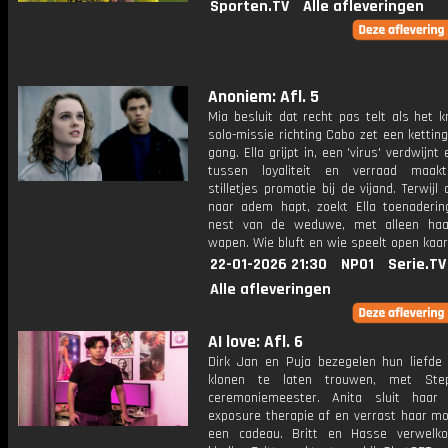
Sporten.TV
Alle afleveringen
Anoniem: Afl. 5
Mia besluit dat recht pas telt als het k
solo-missie richting Cabo zet een ketting
gang. Ella grijpt in, een 'virus' verdwijnt
tussen loyaliteit en verraad maak
stilletjes promotie bij de vijand. Terwijl 
naar adem hapt, zoekt Ella toenaderin
nest van de weduwe, met alleen haa
wapen. Wie bluft en wie speelt open kaar
22-01-2026 21:30
NPO1
Serie.TV
Alle afleveringen
AI love: Afl. 6
Dirk Jan en Puja bezegelen hun liefde
klonen te laten trouwen, met Ste
ceremoniemeester. Anita sluit haar
exposure therapie af en verrast haar m
een cadeau. Britt en Hasse verwelk