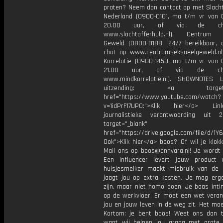
praten? Neem dan contact op met Slacht
Nederland (0900-0101, ma t/m vr van 
20.00 uur, of via de c
www.slachtofferhulp.nl), Centrum 
Geweld (0800-0188, 24/7 bereikbaar, 
chat op www.centrumseksueelgeweld.nl
Korrelatie (0900-1450, ma t/m vr van 
21.00 uur, of via de c
www.mindkorrelatie.nl). SHOWNOTES 
uitzending: <a target="_
href="https://www.youtube.com/watch?
v=1idPrF17UP0:">Klik hier</a> L
journalistieke verantwoording uit 
target="_blank"
href="https://drive.google.com/file/d
Ook">Klik hier</a> boos? Of wil je klok
Mail ons op boos@bnnvara.nl! Je wordt o
Een influencer levert jouw product 
huisjesmelker maakt misbruik van de
jaagt jou op extra kosten. Je mag er
zijn, maar niet homo doen. Je baas inti
op de werkvloer. Er moet een wet veran
jou en jouw leven in de weg zit. Het mo
Kortom: je bent boos! Weet ons dan t
want wij helpen jou graag met grote 