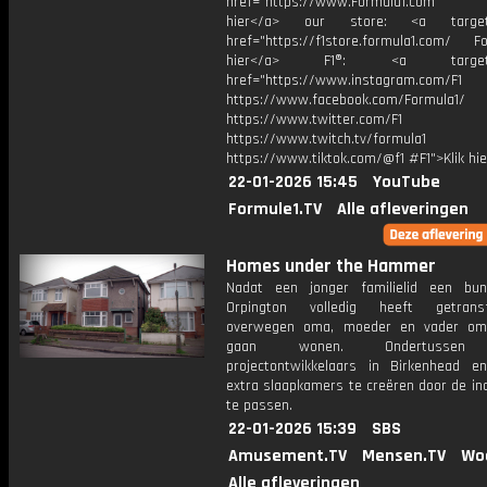
href="https://www.Formula1.com Vis
hier</a> our store: <a target=
href="https://f1store.formula1.com/ Fol
hier</a> F1®: <a target="_
href="https://www.instagram.com/F1
https://www.facebook.com/Formula1/
https://www.twitter.com/F1
https://www.twitch.tv/formula1
https://www.tiktok.com/@f1 #F1">Klik hi
22-01-2026 15:45
YouTube
Formule1.TV
Alle afleveringen
Homes under the Hammer
Nadat een jonger familielid een bu
Orpington volledig heeft getransf
overwegen oma, moeder en vader om
gaan wonen. Ondertussen
projectontwikkelaars in Birkenhead en
extra slaapkamers te creëren door de in
te passen.
22-01-2026 15:39
SBS
Amusement.TV
Mensen.TV
Wo
Alle afleveringen