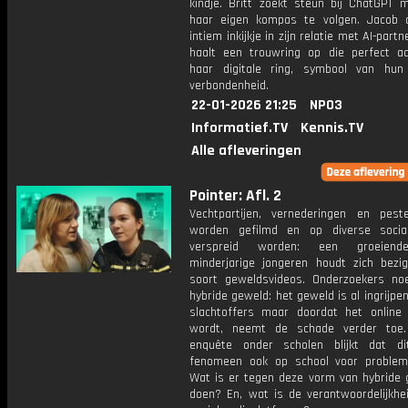
kindje. Britt zoekt steun bij ChatGPT m
haar eigen kompas te volgen. Jacob 
intiem inkijkje in zijn relatie met AI-part
haalt een trouwring op die perfect aan
haar digitale ring, symbool van hun 
verbondenheid.
22-01-2026 21:25
NPO3
Informatief.TV
Kennis.TV
Alle afleveringen
Pointer: Afl. 2
Vechtpartijen, vernederingen en peste
worden gefilmd en op diverse socia
verspreid worden: een groeiend
minderjarige jongeren houdt zich bezi
soort geweldsvideos. Onderzoekers n
hybride geweld: het geweld is al ingrijpe
slachtoffers maar doordat het online 
wordt, neemt de schade verder toe.
enquête onder scholen blijkt dat d
fenomeen ook op school voor problem
Wat is er tegen deze vorm van hybride 
doen? En, wat is de verantwoordelijkhe