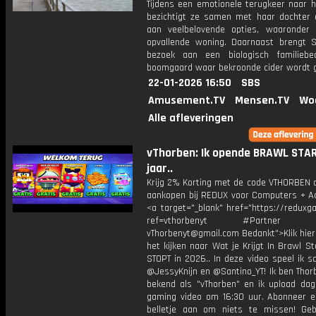
Tijdens een emotionele terugkeer naar h
bezichtigt ze samen met haar dochter 
aan veelbelovende opties, waaronder
opvallende woning. Daarnaast brengt 
bezoek aan een biologisch familiebed
boomgaard waar bekroonde cider wordt 
22-01-2026 16:50
SBS
Amusement.TV
Mensen.TV
Wo
Alle afleveringen
vThorben: Ik opende BRAWL STAR
jaar..
Krijg 2% Korting met de code VTHORBEN o
aankopen bij REDUX voor Computers + Ac
<a target="_blank" href="https://reduxg
ref=vthorbenyt #Partner Bu
vThorbenyt@gmail.com Bedankt">Klik hier
het kijken naar Wat je Krijgt In Brawl St
STOPT in 2026.. In deze video speel ik 
@JessyKnijn en @Santino_YT! Ik ben Thor
bekend als "vThorben" en ik upload dage
gaming video om 16:30 uur. Abonneer e
belletje aan om niets te missen! Geb