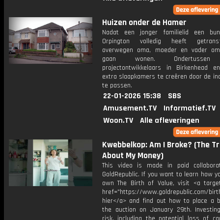
Huizen onder de Hamer
Nadat een jonger familielid een bu
Orpington volledig heeft getransf
overwegen oma, moeder en vader om
gaan wonen. Ondertussen
projectontwikkelaars in Birkenhead en
extra slaapkamers te creëren door de in
te passen.
22-01-2026 15:38
SBS
Amusement.TV
Informatief.TV
Woon.TV
Alle afleveringen
Kwebbelkop: Am I Broke? (The T
About My Money)
This video is made in paid collabora
GoldRepublic. If you want to learn how y
own The Birth of Value, visit <a target
href="https://www.goldrepublic.com/birth
hier</a> and find out how to place a b
the auction on January 29th. Investing
risk, including the potential loss of cap