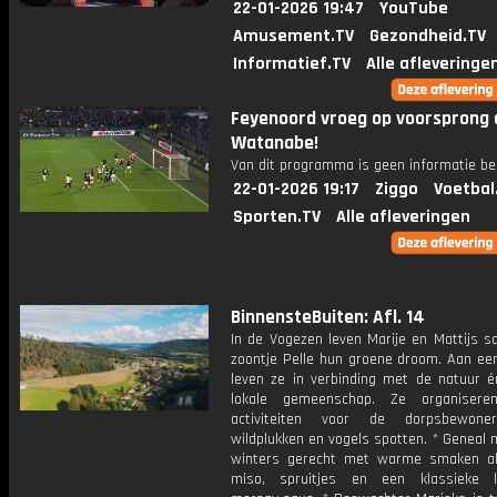
22-01-2026 19:47
YouTube
Amusement.TV
Gezondheid.TV
Informatief.TV
Alle afleveringe
Feyenoord vroeg op voorsprong 
Watanabe!
Van dit programma is geen informatie be
22-01-2026 19:17
Ziggo
Voetbal
Sporten.TV
Alle afleveringen
BinnensteBuiten: Afl. 14
In de Vogezen leven Marije en Mattijs 
zoontje Pelle hun groene droom. Aan ee
leven ze in verbinding met de natuur 
lokale gemeenschap. Ze organisere
activiteiten voor de dorpsbewone
wildplukken en vogels spotten. * Geneal
winters gerecht met warme smaken al
miso, spruitjes en een klassieke k