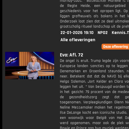
mornay-saus. * Boswachter Marieke is t
de Regte Heide, een natuurgebied
geschiedenis voor het oprapen ligt. Op
liggen grafheuvels als bakens in het l
Onderzoek laat zien dat ze deel uitmake
grootschalig ritueel landschap uit de preh
22-01-2026 19:10
NPO2
Kennis.
Alle afleveringen
Eva: Afl. 72
De angel is eruit. Trump legde zijn voo
Europese landen sancties op te leggen
Denemarken en Groenland steunden, n
neer. Betekent dat dat de NAVO bij elka
Helga Salemon, Jort Kelder en Clara va
leggen het uit. * Van bespuugd worden t
in het gezicht: 79 procent van de medew
de gezondheidszorg zegt dat ge
toegenomen. Verpleegkundigen Glenn Ni
Neline Messemaker maken het regelmat
Ilse DeLange kocht een iconische studio,
een woonwijk waar België van Het G
werd opgenomen, maar ook de plek w
Bowie en Prince aan hun muziek werkten