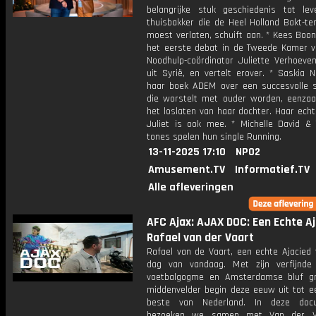
belangrijke stuk geschiedenis tot le
thuisbakker die de Heel Holland Bakt-te
moest verlaten, schuift aan. * Kees Boo
het eerste debat in de Tweede Kamer v
Noodhulp-coördinator Juliette Verhoeven
uit Syrië, en vertelt erover. * Saskia 
haar boek ADEM over een succesvolle sc
die worstelt met ouder worden, eenza
het loslaten van haar dochter. Haar ech
Juliet is ook mee. * Michelle David & 
tones spelen hun single Running.
13-11-2025 17:10
NPO2
Amusement.TV
Informatief.TV
Alle afleveringen
AFC Ajax: AJAX DOC: Een Echte Aj
Rafael van der Vaart
Rafael van de Vaart, een echte Ajacied 
dag van vandaag. Met zijn verfijnde 
voetbalgogme en Amsterdamse bluf g
middenvelder begin deze eeuw uit tot e
beste van Nederland. In deze docu
bezoeken we samen met Van der V