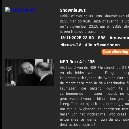
Shownieuws
Bekijk aflevering 316 van Shownieuws ui
2025 hier op KIJK. Deze aflevering is u
op 13 november, 23:00 uur bij SBS6. S
is een Nieuws programma
13-11-2025 23:00
SBS
Amuseme
Nieuws.TV
Alle afleveringen
NPO Doc: Afl. 108
Als hoofd van de NSB Filmdienst, de SS 
en als leider van het Filmgilde on
Teunissen zich tijdens de Tweede Wereld
de machtigste man in de Nederlandse fi
Teunissen, die bekend kwam te s
zelfbenoemde 'filmtsaar', wordt na 
gearresteerd waarna hij drie jaar gevan
kreeg. Toch liet hij zich ook later nog gr
om zijn sluwigheden en contacten me
heren van het naziregime. Wat dreef 
ertoe mee te werken aan de promoti
destructieve regime?