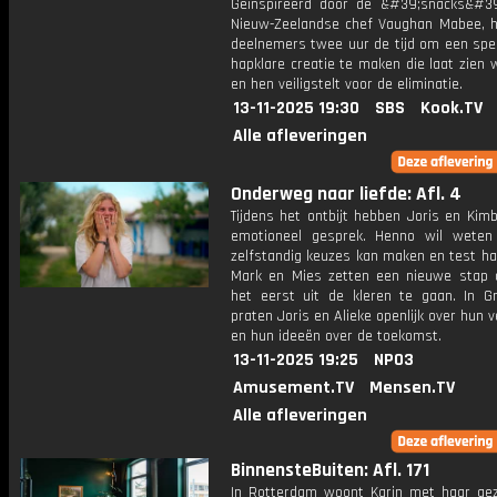
Geïnspireerd door de &#39;snacks&#3
Nieuw-Zeelandse chef Vaughan Mabee, 
deelnemers twee uur de tijd om een spec
hapklare creatie te maken die laat zien w
en hen veiligstelt voor de eliminatie.
13-11-2025 19:30
SBS
Kook.TV
Alle afleveringen
Onderweg naar liefde: Afl. 4
Tijdens het ontbijt hebben Joris en Kim
emotioneel gesprek. Henno wil weten
zelfstandig keuzes kan maken en test ha
Mark en Mies zetten een nieuwe stap 
het eerst uit de kleren te gaan. In Gr
praten Joris en Alieke openlijk over hun 
en hun ideeën over de toekomst.
13-11-2025 19:25
NPO3
Amusement.TV
Mensen.TV
Alle afleveringen
BinnensteBuiten: Afl. 171
In Rotterdam woont Karin met haar gez