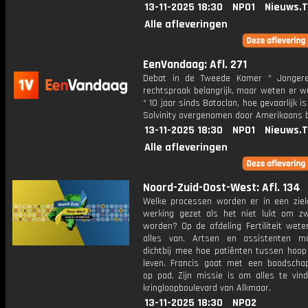
13-11-2025 18:30
NPO1
Nieuws.
Alle afleveringen
EenVandaag: Afl. 271
Debat in de Tweede Kamer * Jongere
rechtspraak belangrijk, maar weten er w
* 10 jaar sinds Bataclan, hoe gevaarlijk is
Solvinity overgenomen door Amerikaans b
13-11-2025 18:30
NPO1
Nieuws.
Alle afleveringen
Noord-Zuid-Oost-West: Afl. 134
Welke processen worden er in een ziek
werking gezet als het niet lukt om z
worden? Op de afdeling Fertiliteit wete
alles van. Artsen en assistenten m
dichtbij mee hoe patiënten tussen hoop
leven. Francis gaat met een boodschapp
op pad. Zijn missie is om alles te vin
kringloopboulevard van Alkmaar.
13-11-2025 18:30
NPO2