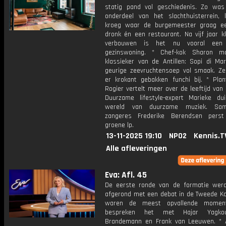
statig pand vol geschiedenis. Zo was
onderdeel van het slachthuisterrein, 
kroeg waar de burgemeester graag ee
dronk én een restaurant. Na vijf jaar k
verbouwen is het nu vooral een h
gezinswoning. * Chef-kok Sharon m
klassieker van de Antillen: Sopi di Mar
geurige zeevruchtensoep vol smaak. Ze
er krokant gebakken funchi bij. * Plan
Rogier vertelt meer over de leeftijd van 
Duurzame lifestyle-expert Marieke du
wereld van duurzame muziek. Sa
zangeres Frederike Berendsen pers
groene lp.
13-11-2025 19:10
NPO2
Kennis.T
Alle afleveringen
Eva: Afl. 45
De eerste ronde van de formatie werd 
afgerond met een debat in de Tweede K
waren de meest opvallende mome
bespreken het met Hajar Yagkou
Brandemann en Frank van Leeuwen. * 