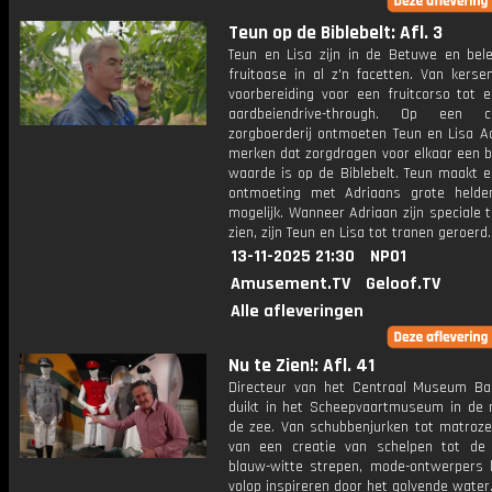
Teun op de Biblebelt: Afl. 3
Teun en Lisa zijn in de Betuwe en bel
fruitoase in al z'n facetten. Van kerse
voorbereiding voor een fruitcorso tot 
aardbeiendrive-through. Op een chr
zorgboerderij ontmoeten Teun en Lisa Ad
merken dat zorgdragen voor elkaar een b
waarde is op de Biblebelt. Teun maakt e
ontmoeting met Adriaans grote helde
mogelijk. Wanneer Adriaan zijn speciale t
zien, zijn Teun en Lisa tot tranen geroerd.
13-11-2025 21:30
NPO1
Amusement.TV
Geloof.TV
Alle afleveringen
Nu te Zien!: Afl. 41
Directeur van het Centraal Museum Ba
duikt in het Scheepvaartmuseum in de
de zee. Van schubbenjurken tot matroze
van een creatie van schelpen tot de
blauw-witte strepen, mode-ontwerpers l
volop inspireren door het golvende water