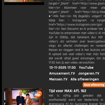
target="_blank" href="http://www.gioxl.
hier</a> Abonneer voor meer ple
target="_blank" href="http://bit.ly/Ab
♦">Klik hier</a> Mij dagelijks volgen?
kijkje hier: - Instagram: <a target
href="https://www.instagram.com/gio/
hier</a> ben Giovanni en ik probeer het 
YouTube te entertainen met video's! Al mi
zijn in 1080p, dat betekent dus HD! 
video's als verhalen over levensgebeur
vlogs en allerlei challenges en rando
Reizen en vloggen vind ik het leukste o
Ik upload ook veel video's met mijn fam
dat wordt altijd goed ontvangen. Om 
17:30 kan jij een video verwachten.
13-11-2025 17:30
YouTube
Amusement.TV
Jongeren.TV
Mensen.TV
Alle afleveringen
Tijd voor MAX: Afl. 162
Het is vijftig jaar geleden dat 
onafhankelijk werd van Nederland. In
dramaserie Fri Fri Suriname brengt Tirs