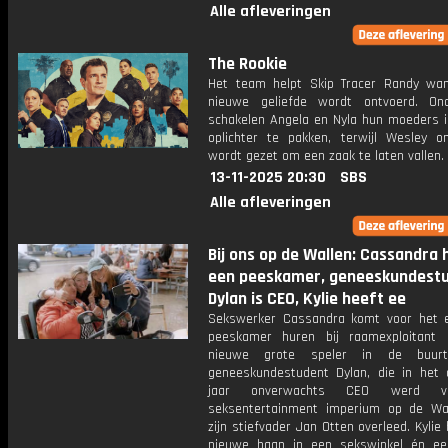
Alle afleveringen
The Rookie
Het team helpt Skip Tracer Randy wan
nieuwe geliefde wordt ontvoerd. On
schakelen Angela en Nyla hun moeders 
oplichter te pakken, terwijl Wesley o
wordt gezet om een zaak te laten vallen.
13-11-2025 20:30
SBS
Alle afleveringen
Bij ons op de Wallen: Cassandra 
een peeskamer, geneeskundest
Dylan is CEO, Kylie heeft ee
Sekswerker Cassandra komt voor het 
peeskamer huren bij raamexploitant
nieuwe grote speler in de buur
geneeskundestudent Dylan, die in het 
jaar onverwachts CEO werd 
seksentertainment imperium op de Wa
zijn stiefvader Jan Otten overleed. Kylie
nieuwe baan in een sekswinkel én e