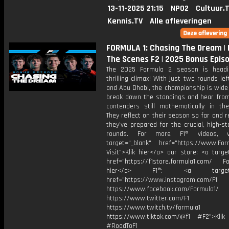
13-11-2025 21:15
NPO2
Cultuur.
Kennis.TV
Alle afleveringen
FORMULA 1: Chasing The Dream | 
The Scenes F2 | 2025 Bonus Epis
The 2025 Formula 2 season is headi
thrilling climax! With just two rounds lef
and Abu Dhabi, the championship is wide
break down the standings and hear from 
contenders still mathematically in the
They reflect on their season so far and 
they've prepared for the crucial, high-st
rounds. For more F1® videos, v
target="_blank" href="https://www.For
Visit">Klik hier</a> our store: <a targe
href="https://f1store.formula1.com/ Fol
hier</a> F1®: <a target="_
href="https://www.instagram.com/F1
https://www.facebook.com/Formula1/
https://www.twitter.com/F1
https://www.twitch.tv/formula1
https://www.tiktok.com/@f1 #F2">Klik
#RoadToF1