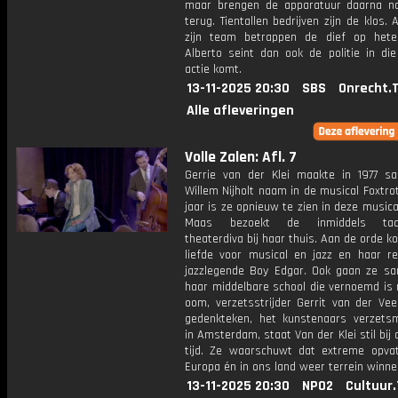
maar brengen de apparatuur daarna n
terug. Tientallen bedrijven zijn de klos. 
zijn team betrappen de dief op het
Alberto seint dan ook de politie in die
actie komt.
13-11-2025 20:30
SBS
Onrecht.
Alle afleveringen
Volle Zalen: Afl. 7
Gerrie van der Klei maakte in 1977 
Willem Nijholt naam in de musical Foxtr
jaar is ze opnieuw te zien in deze musica
Maas bezoekt de inmiddels tacht
theaterdiva bij haar thuis. Aan de orde 
liefde voor musical en jazz en haar re
jazzlegende Boy Edgar. Ook gaan ze s
haar middelbare school die vernoemd is 
oom, verzetsstrijder Gerrit van der Veen
gedenkteken, het kunstenaars verzet
in Amsterdam, staat Van der Klei stil bij 
tijd. Ze waarschuwt dat extreme opvat
Europa én in ons land weer terrein winne
13-11-2025 20:30
NPO2
Cultuur