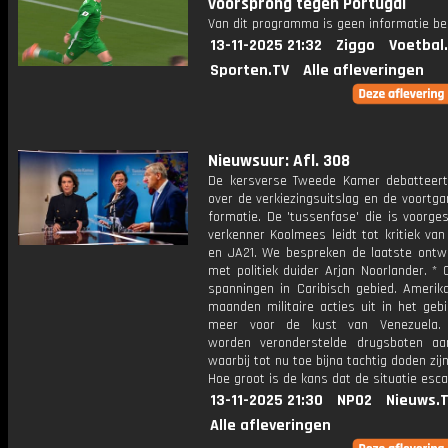
voorsprong tegen Portugal
Van dit programma is geen informatie be
13-11-2025 21:32
Ziggo
Voetbal
Sporten.TV
Alle afleveringen
Nieuwsuur: Afl. 308
De kersverse Tweede Kamer debatteer
over de verkiezingsuitslag en de voortg
formatie. De 'tussenfase' die is voorge
verkenner Koolmees leidt tot kritiek va
en JA21. We bespreken de laatste ontwi
met politiek duider Arjan Noorlander. *
spanningen in Caribisch gebied. Amerika
maanden militaire acties uit in het geb
meer voor de kust van Venezuela. 
worden veronderstelde drugsboten aan
waarbij tot nu toe bijna tachtig doden zijn
Hoe groot is de kans dat de situatie esca
13-11-2025 21:30
NPO2
Nieuws.
Alle afleveringen