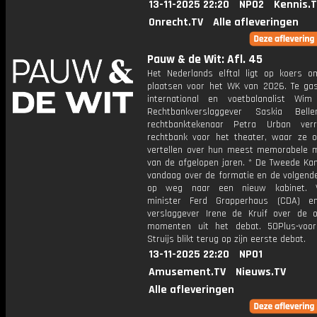
13-11-2025 22:20
NPO2
Kennis.
Onrecht.TV
Alle afleveringen
Pauw & de Wit: Afl. 45
Het Nederlands elftal ligt op koers o
plaatsen voor het WK van 2026. Te gas
international en voetbalanalist Wim
Rechtbankverslaggever Saskia Bel
rechtbanktekenaar Petra Urban verr
rechtbank voor het theater, waar ze o
vertellen over hun meest memorabele
van de afgelopen jaren. * De Tweede Ka
vandaag over de formatie en de volgend
op weg naar een nieuw kabinet. V
minister Ferd Grapperhaus (CDA) en
verslaggever Irene de Kruif over de o
momenten uit het debat. 50Plus-voo
Struijs blikt terug op zijn eerste debat.
13-11-2025 22:20
NPO1
Amusement.TV
Nieuws.TV
Alle afleveringen