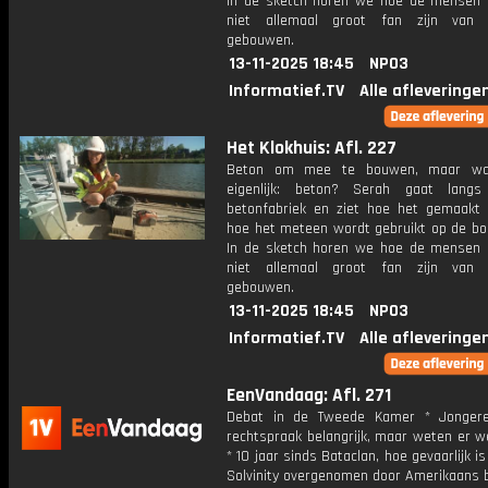
In de sketch horen we hoe de mensen 
niet allemaal groot fan zijn van 
gebouwen.
13-11-2025 18:45
NPO3
Informatief.TV
Alle afleveringe
Het Klokhuis: Afl. 227
Beton om mee te bouwen, maar wa
eigenlijk: beton? Serah gaat langs
betonfabriek en ziet hoe het gemaakt
hoe het meteen wordt gebruikt op de bo
In de sketch horen we hoe de mensen 
niet allemaal groot fan zijn van 
gebouwen.
13-11-2025 18:45
NPO3
Informatief.TV
Alle afleveringe
EenVandaag: Afl. 271
Debat in de Tweede Kamer * Jongere
rechtspraak belangrijk, maar weten er w
* 10 jaar sinds Bataclan, hoe gevaarlijk is
Solvinity overgenomen door Amerikaans b