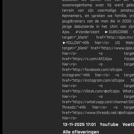
woonwagenkamp waar hij werd gebo
terrein van zijn voormalige amateu
Kennemers, en spreken we familie, vr
jeugdtrainers van de man die in 2000 op
jarige debuteerde in het shirt van zijn
Ajax. #VanderVaart ►SUBSCRIBE
target="_blank" href="http://ajax.ms/
►FOLLOW">Klik hier</a> US Webs
target="_blank" href="https://www.ajax.n
hier</a> <a target="_
href="https://x.com/AFCAjax Facebo
hier</a> <a target="_
href="http://facebook.com/afcajax
Instagram:">Klik hier</a> <a target
href="http://instagram.com/afcajax TikT
hier</a> <a target="_
href="http://tiktok.com/@afcajax WhatsA
hier</a> <a target="_
href="https://whatsapp.com/channel/
Threads:">Klik hier</a> <a target=
href="https://www.threads.net/@afcajax
hier</a>
13-11-2025 17:01
YouTube
Voetb
Alle afleveringen