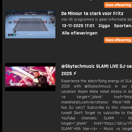
De Minaur te sterk voor Fritz
Van dit programma is geen informatie be
13-11-2025 17:01
Ziggo
Sporten
Alle afleveringen
@Skytechmusic SLAM! LIVE DJ-se
2025 ⚡
Experience the electrifying energy of S
2025 with @Skytechmusic in our d
Location: Room Mate Hotel Aitana in 
<a target="_blank" href="https
matehotels.com/en/aitana/ More">Klik
live DJ sets? Subscribe to this channe
tuned! Don’t forget to subscribe to th
YouTube channels: SLAM! – R
target="_blank" href="https://bit.ly/YT
SLAM!">Klik hier</a> – Music <a target