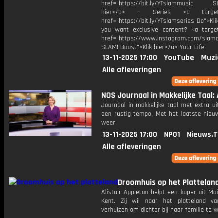
href="https://bit.ly/YTslammusic SL
hier</a> – Series <a target="
href="https://bit.ly/YTslamseries Do">Kli
you want exclusive content? <a target
href="https://www.instagram.com/slamof
SLAM! Boost">Klik hier</a> Your Life
13-11-2025 17:00
YouTube
Muzi
Alle afleveringen
NOS Journaal in Makkelijke Taal: A
Journaal in makkelijke taal met extra ui
een rustig tempo. Met het laatste nieu
weer.
13-11-2025 17:00
NPO1
Nieuws.T
Alle afleveringen
Droomhuis op het Plattelan
Alistair Appleton helpt een koper uit Ma
Kent. Zij wil naar het platteland v
verhuizen om dichter bij haar familie te 