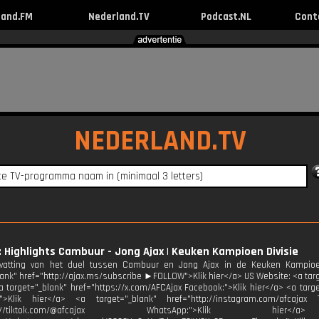
land.FM
Nederland.TV
Podcast.NL
Cont
NEDERLAND.TV
: Highlights Cambuur - Jong Ajax | Keuken Kampioen Divisie
atting van het duel tussen Cambuur en Jong Ajax in de Keuken Kampio
lank" href="http://ajax.ms/subscribe ►FOLLOW">Klik hier</a> US Website: <a targe
a target="_blank" href="https://x.com/AFCAjax Facebook:">Klik hier</a> <a targ
:">Klik hier</a> <a target="_blank" href="http://instagram.com/afcajax 
http://tiktok.com/@afcajax WhatsApp:">Klik h