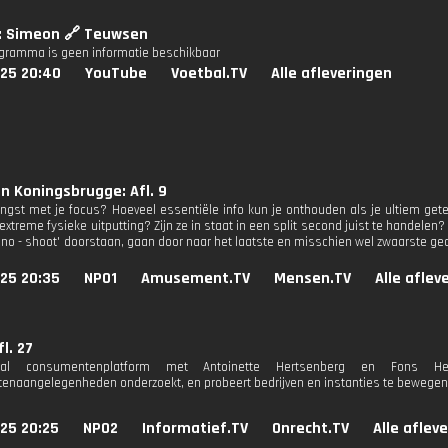
x: Simeon 🔗 Teuwsen
ogramma is geen informatie beschikbaar
025 20:40
YouTube
Voetbal.TV
Alle afleveringen
 Koningsbrugge: Afl. 9
ngst met je focus? Hoeveel essentiële info kun je onthouden als je ultiem gete
extreme fysieke uitputting? Zijn ze in staat in een split second juist te handele
 no - shoot' doorstaan, gaan door naar het laatste en misschien wel zwaarste gede
025 20:35
NPO1
Amusement.TV
Mensen.TV
Alle aflev
l. 27
iaal consumentenplatform met Antoinette Hertsenberg en Fons He
naangelegenheden onderzoekt, en probeert bedrijven en instanties te bewegen 
25 20:25
NPO2
Informatief.TV
Onrecht.TV
Alle aflev