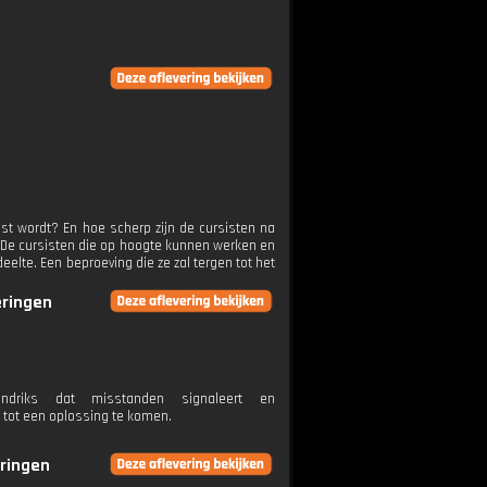
st wordt? En hoe scherp zijn de cursisten na
n? De cursisten die op hoogte kunnen werken en
elte. Een beproeving die ze zal tergen tot het
eringen
ndriks dat misstanden signaleert en
tot een oplossing te komen.
eringen