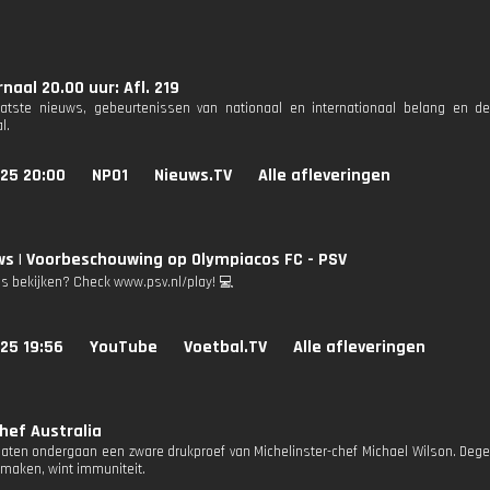
naal 20.00 uur: Afl. 219
aatste nieuws, gebeurtenissen van nationaal en internationaal belang en d
l.
025 20:00
NPO1
Nieuws.TV
Alle afleveringen
ws | Voorbeschouwing op Olympiacos FC - PSV
's bekijken? Check www.psv.nl/play! 💻
25 19:56
YouTube
Voetbal.TV
Alle afleveringen
hef Australia
daten ondergaan een zware drukproef van Michelinster-chef Michael Wilson. Dege
 maken, wint immuniteit.