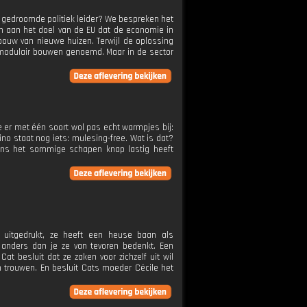
de gedroomde politiek leider? We bespreken het
gen aan het doel van de EU dat de economie in
e bouw van nieuwe huizen. Terwijl de oplossing
of modulair bouwen genoemd. Maar in de sector
je er met één soort wol pas echt warmpjes bij:
no staat nog iets: mulesing-free. Wat is dat?
ens het sommige schapen knap lastig heeft
n uitgedrukt, ze heeft een heuse baan als
 anders dan je ze van tevoren bedenkt. Een
at besluit dat ze zaken voor zichzelf uit wil
n trouwen. En besluit Cats moeder Cécile het