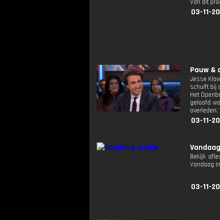
Van dit pr
03-11-20
Pauw & d
Jesse Klave
schuift bij
Het Openba
geloofd wo
overleden.
03-11-20
Vandaag
Bekijk afl
Vandaag I
03-11-20