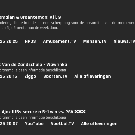
smalen & Groenteman: Afl. 9
dering, lichte irritatie en een scherp oog voor de absurditeit van de mediaw
en Gijs Groenteman de week door.
25 20:25
NPO3
Amusement.TV
Mensen.TV
Nieuws.TV
t Van de Zandschulp - Wawrinka
ogramma is geen informatie beschikbaar
25 20:15
Ziggo
Sporten.TV
Alle afleveringen
: Ajax U15s secure a 5–1 win vs. PSV ❌❌❌
ogramma is geen informatie beschikbaar
25 20:07
YouTube
Voetbal.TV
Alle afleveringen