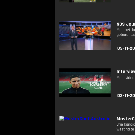
NOS Jour
Met het l
gebarentaa
03-11-2
Intervie
Meer video
03-11-20
MasterC
Drie kandi
weet na te