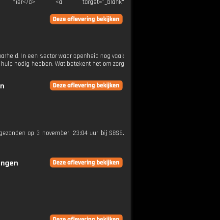
">Klik hier</a> <a target="_blank"
arheid. In een sector waar openheid nog vaak
ij hulp nodig hebben. Wat betekent het om zorg
en
itgezonden op 3 november, 23:04 uur bij SBS6.
ringen