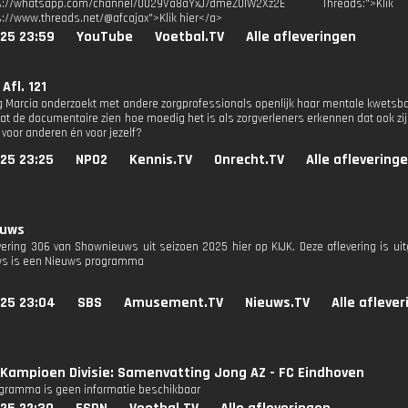
tps://whatsapp.com/channel/0029Va8aYxJ7dmeZ0IW2Xz2E Threads:
s://www.threads.net/@afcajax">Klik hier</a>
025 23:59
YouTube
Voetbal.TV
Alle afleveringen
Afl. 121
 Marcia onderzoekt met andere zorgprofessionals openlijk haar mentale kwetsba
laat de documentaire zien hoe moedig het is als zorgverleners erkennen dat ook z
 voor anderen én voor jezelf?
25 23:25
NPO2
Kennis.TV
Onrecht.TV
Alle aflevering
euws
evering 306 van Shownieuws uit seizoen 2025 hier op KIJK. Deze aflevering is u
s is een Nieuws programma
025 23:04
SBS
Amusement.TV
Nieuws.TV
Alle afleve
Kampioen Divisie: Samenvatting Jong AZ - FC Eindhoven
ogramma is geen informatie beschikbaar