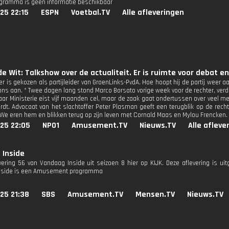
ogramma is geen informatie beschikbaar
25 22:15
ESPN
Voetbal.TV
Alle afleveringen
e Wit: Talkshow over de actualiteit. Er is ruimte voor debat e
r is gekozen als partijleider van GroenLinks-PvdA. Hoe hoopt hij de partij weer aa
 ons aan. * Twee dagen lang stond Marco Borsato vorige week voor de rechter, verd
ar Ministerie eist vijf maanden cel, maar de zaak gaat ondertussen over veel me
rdt. Advocaat van het slachtoffer Peter Plasman geeft een terugblik op de rechts
 We eren hem en blikken terug op zijn leven met Cornald Maas en Mylou Frencken.
25 22:05
NPO1
Amusement.TV
Nieuws.TV
Alle afleve
 Inside
evering 56 van Vandaag Inside uit seizoen 8 hier op KIJK. Deze aflevering is u
nside is een Amusement programma
25 21:38
SBS
Amusement.TV
Mensen.TV
Nieuws.TV