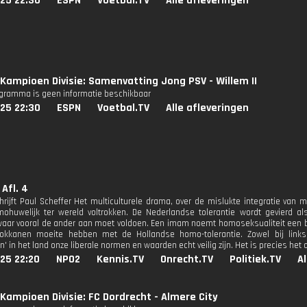
25 22:30
ESPN
Voetbal.TV
Alle afleveringen
Kampioen Divisie: Samenvatting Jong PSV - Willem II
ogramma is geen informatie beschikbaar
25 22:30
ESPN
Voetbal.TV
Alle afleveringen
 Afl. 4
hrijft Paul Scheffer Het multiculturele drama, over de mislukte integratie van
ohuwelijk ter wereld voltrokken. De Nederlandse tolerantie wordt gevierd als
aar vooral de ander aan moet voldoen. Een imam noemt homoseksualiteit een be
rokkanen moeite hebben met de Hollandse homo-tolerantie. Zowel bij links 
n' in het land onze liberale normen en waarden echt veilig zijn. Het is precies het
25 22:20
NPO2
Kennis.TV
Onrecht.TV
Politiek.TV
A
Kampioen Divisie: FC Dordrecht - Almere City