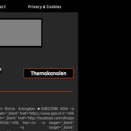
act
Privacy & Cookies
en Divisie. #JongAjax ►SUBSCRIBE NOW <a
t="_blank" href="https://www.ajax.nl X:">Klik
et="_blank" href="http://facebook.com/afcajax
TikTok:">Klik hier</a> <a target="_blank"
ier</a> <a target="_blank"