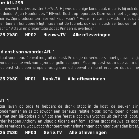
r: Afl. 298
er nieuwe fractievoorzitter GL-PvdA. Hij was de enige kandidaat, maar is hij ook 
ek duider Arjan Noorlander. * EU-wet: Recht op reparatie. Deze wet moet bijdra
lair is. Zijn producenten hier wel klaar voor? * Het wil maar niet vlotten met d
len binnen handbereik ligt: huizen uit de fabriek, ook wel industrieel bouwen 
echt. * Acteur en presentator Joost Prinsen is overleden.
25 21:30
NPO2
Nieuws.TV
Alle afleveringen
dienst van waarde: Afl. 1
staat voor deur. De wol mag uit de kast. En als je de verkopers moet geloven zit 
jzonder zachte wol, van bijzonder gulle schapen. Maar op best wat mode van meri
gsdienst stelt een simpele vraag over scheerwol en komt erachter dat de m
25 21:30
NPO1
Kook.TV
Alle afleveringen
fl. 1
 haar leven op orde te hebben: de drank staat in de kast, de peuken zij
ondernemer én ze zit zowaar een serieuze relatie. Maar: soms lopen dingen
 met Ben bijvoorbeeld. Of dat ene feestje dat onverwachts uit de hand loopt. C
rder hebben Anthony en Claudia tijdens een familiediner groot nieuws: ze gaa
uis te verkopen, wat Cat confronteert met herinneringen aan haar overleden broer.
25 21:30
NPO3
Serie.TV
Alle afleveringen