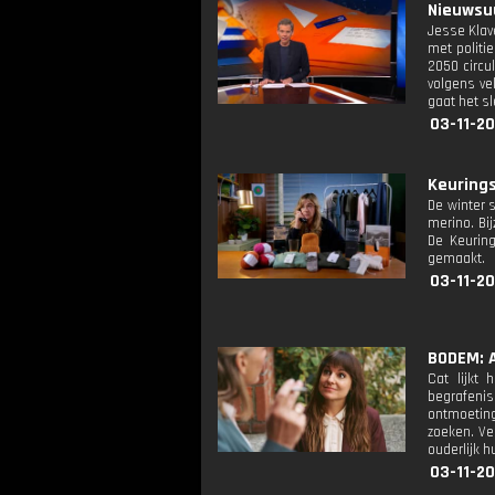
Nieuwsuu
Jesse Klav
met politi
2050 circu
volgens ve
gaat het sl
03-11-20
Keurings
De winter 
merino. Bi
De Keurin
gemaakt.
03-11-20
BODEM: A
Cat lijkt
begrafenis
ontmoeting
zoeken. Ve
ouderlijk h
03-11-20