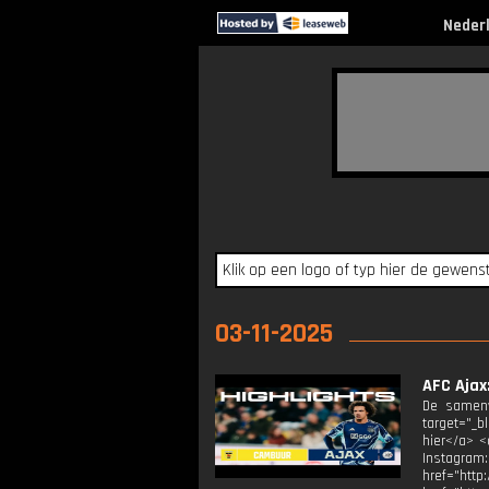
Neder
03-11-2025
AFC Ajax
De samenv
target="_b
hier</a> <
Instagram
href="