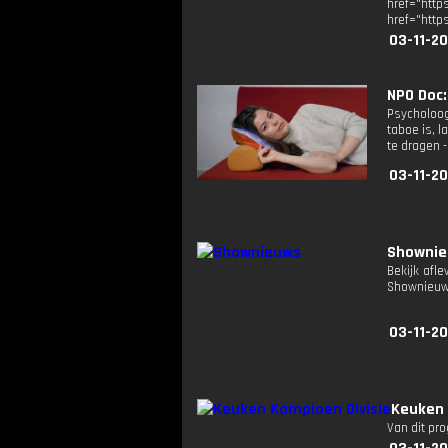
href="ht
href="http
03-11-2
NPO Doc: 
Psycholoog
taboe is, 
te dragen -
03-11-20
Showni
Bekijk afl
Shownieuw
03-11-2
Keuken 
Van dit pr