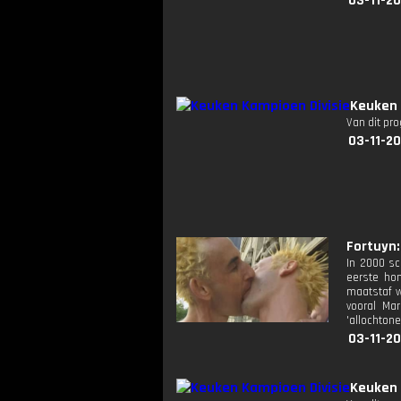
03-11-20
Keuken 
Van dit pr
03-11-20
Fortuyn:
In 2000 sc
eerste hom
maatstaf w
vooral Ma
'allochtone
03-11-20
Keuken 