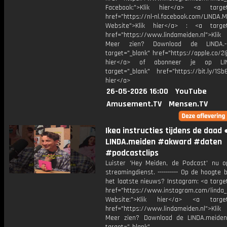
Facebook:">Klik hier</a> <a target
href="https://nl-nl.facebook.com/LINDA.
Website">Klik hier</a> : <a target
href="https://www.lindameiden.nl">Klik
Meer zien? Download de LINDA.-
target="_blank" href="https://apple.co/2Ij
hier</a> of abonneer je op LI
target="_blank" href="https://bit.ly/1Sb
hier</a>
26-05-2026 16:00
YouTube
Amusement.TV
Mensen.TV
Ikea instructies tijdens de daad 
LINDA.meiden #akward #daten
#podcastclips
Luister 'Hey Meiden, de Podcast' nu o
streamingdienst. ---------- Op de hoogte b
het laatste nieuws? Instagram: <a targe
href="https://www.instagram.com/linda
Website:">Klik hier</a> <a target=
href="https://www.lindameiden.nl">Klik
Meer zien? Download de LINDA.meide