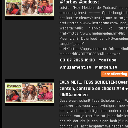
#forbes #podcast
Luister 'Hey Meiden, de Podcast' nu o
streamingdienst. ---------- Op de hoogte b
het laatste nieuws? Instagram: <a targe
href="https://www.instagram.com/linda
Website:">Klik hier</a> <a target=
href="https://www.lindameiden.nl">Klik
Meer zien? Download de LINDA.meide
target="_blank"
href="https://apps.apple.com/nl/app/lind
meiden/id6480178639">Klik hier</a>
03-07-2026 16:30
YouTube
Amusement.TV
Mensen.TV
EVEN MET... TESS SCHOLTEN! Over
centen, controle en chaos! #19 ●
LINDA.meiden
Deze week schuift Tess Scholten aan. 
het over iets waar veel twintigers mee 
het gevoel dat je altijd alles onder con
hebben. Van je carrière tot je sociale l
hoe zit dat als je een eigen bedrijf ru
dan nog wel écht losgaan? We hebben he