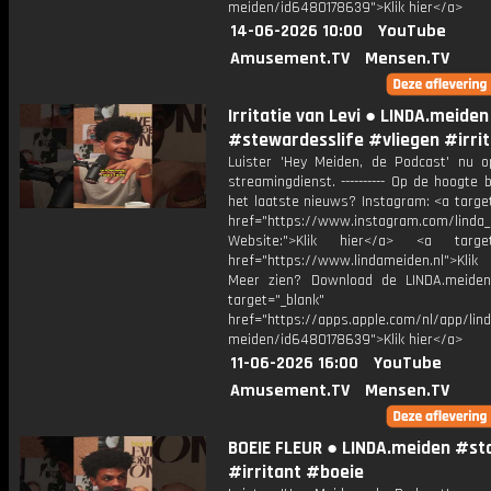
meiden/id6480178639">Klik hier</a>
14-06-2026 10:00
YouTube
Amusement.TV
Mensen.TV
Irritatie van Levi ● LINDA.meiden
#stewardesslife #vliegen #irri
Luister 'Hey Meiden, de Podcast' nu o
streamingdienst. ---------- Op de hoogte b
het laatste nieuws? Instagram: <a targe
href="https://www.instagram.com/linda
Website:">Klik hier</a> <a target=
href="https://www.lindameiden.nl">Klik
Meer zien? Download de LINDA.meide
target="_blank"
href="https://apps.apple.com/nl/app/lind
meiden/id6480178639">Klik hier</a>
11-06-2026 16:00
YouTube
Amusement.TV
Mensen.TV
BOEIE FLEUR ● LINDA.meiden #s
#irritant #boeie