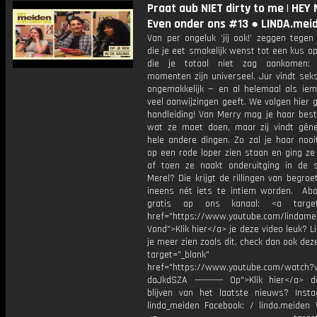
Praat aub NIET dirty to me | HEY 
Even onder ons #13 ● LINDA.mei
Van per ongeluk ‘jij ook!’ zeggen tegen
die je eet smakelijk wenst tot een kus 
die je totaal niet zag aankomen:
momenten zijn universeel. Jur vindt sek
ongemakkelijk — en al helemaal als iem
veel aanwijzingen geeft. We volgen hier 
handleiding! Van Merry mag je haar best
wat ze moet doen, maar zij vindt gên
hele andere dingen. Zo zal je haar nooit 
op een rode loper zien staan en ging ze
af toen ze naakt onderuitging in de 
Merel? Die krijgt de rillingen van begroe
ineens nét iets te intiem worden. Ab
gratis op ons kanaal: <a target=
href="https://www.youtube.com/lindame
Vond">Klik hier</a> je deze video leuk? Li
je meer zien zoals dit, check dan ook dez
target="_blank"
href="https://www.youtube.com/watch?
daJkdSZA ---------- Op">Klik hier</a> 
blijven van het laatste nieuws? Inst
linda_meiden Facebook: / linda.meiden 