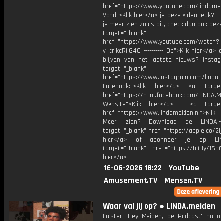
href="https://www.youtube.com/lindame
Vond">Klik hier</a> je deze video leuk? Li
je meer zien zoals dit, check dan ook dez
target="_blank"
href="https://www.youtube.com/watch?
v=crikcRilG40 ---------- Op">Klik hier</a>
blijven van het laatste nieuws? Insta
target="_blank"
href="https://www.instagram.com/linda
Facebook:">Klik hier</a> <a target
href="https://nl-nl.facebook.com/LINDA.
Website">Klik hier</a> : <a target
href="https://www.lindameiden.nl">Klik
Meer zien? Download de LINDA.-
target="_blank" href="https://apple.co/2Ij
hier</a> of abonneer je op LI
target="_blank" href="https://bit.ly/1Sb
hier</a>
16-06-2026 18:22
YouTube
Amusement.TV
Mensen.TV
Waar val jij op? ● LINDA.meiden
Luister 'Hey Meiden, de Podcast' nu o