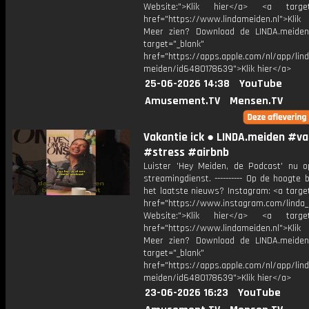
Website:">Klik hier</a> <a target=
href="https://www.lindameiden.nl">Klik
Meer zien? Download de LINDA.meide
target="_blank"
href="https://apps.apple.com/nl/app/lind
meiden/id6480178639">Klik hier</a>
25-06-2026 14:38
YouTube
Amusement.TV
Mensen.TV
Vakantie ick ● LINDA.meiden #va
#stress #airbnb
Luister 'Hey Meiden, de Podcast' nu o
streamingdienst. ---------- Op de hoogte b
het laatste nieuws? Instagram: <a targe
href="https://www.instagram.com/linda
Website:">Klik hier</a> <a target=
href="https://www.lindameiden.nl">Klik
Meer zien? Download de LINDA.meide
target="_blank"
href="https://apps.apple.com/nl/app/lind
meiden/id6480178639">Klik hier</a>
23-06-2026 16:23
YouTube