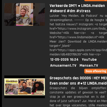
Verkeerde DM?! ● LINDA.meiden
#akward #dm #stress
Luister 'Hey Meiden, de Podcast' nu o
streamingdienst. ---------- Op de hoogte b
het laatste nieuws? Instagram: <a targe
href="https://www.instagram.com/linda
Website:">Klik hier</a> <a target=
href="https://www.lindameiden.nl">Klik
Meer zien? Download de LINDA.meide
target="_blank"
href="https://apps.apple.com/nl/app/lind
meiden/id6480178639">Klik hier</a>
12-05-2026 16:24
YouTube
Amusement.TV
Mensen.TV
Groepschats des DOODS | HEY MEI
Even onder ons #●12 LINDA.meid
Groepschats die blijven ontploffen
constante updates of gewoon te veel
stap je uit een groepschat en is dat t
done of juist selfcare? Jur, Merel en Me
het over lange voicenotes, stille meele