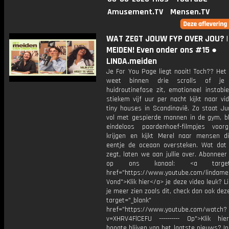
Amusement.TV
Mensen.TV
WAT ZEGT JOUW FYP OVER JOU? |
MEIDEN! Even onder ons #15 ●
LINDA.meiden
Je For You Page liegt nooit! Toch?? Het
weet binnen drie scrolls of je
huidroutinefase zit, emotioneel instabi
stiekem vijf uur per nacht kijkt naar vi
tiny houses in Scandinavië. Zo staat Ju
vol met gespierde mannen in de gym, bli
eindeloos paardenhoef-filmpjes voorg
krijgen en kijkt Merel naar mensen d
eentje de oceaan oversteken. Wat dat
zegt, laten we aan jullie over. Abonneer
op ons kanaal: <a target="
href="https://www.youtube.com/lindame
Vond">Klik hier</a> je deze video leuk? Li
je meer zien zoals dit, check dan ook dez
target="_blank"
href="https://www.youtube.com/watch?
v=XHRV4FlCEFU ---------- Op">Klik hi
hoogte blijven van het laatste nieuws? I