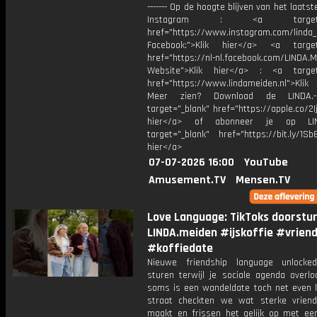
------- Op de hoogte blijven van het laats
Instagram : <a target="_
href="https://www.instagram.com/linda
Facebook:">Klik hier</a> <a target
href="https://nl-nl.facebook.com/LINDA.
Website">Klik hier</a> : <a target
href="https://www.lindameiden.nl">Klik
Meer zien? Download de LINDA.-
target="_blank" href="https://apple.co/2Ij
hier</a> of abonneer je op LI
target="_blank" href="https://bit.ly/1Sb
hier</a>
07-07-2026 16:00
YouTube
Amusement.TV
Mensen.TV
Love Language: TikToks doorstu
LINDA.meiden #ijskoffie #vrien
#koffiedate
Nieuwe friendship language unlocked
sturen terwijl je sociale agenda overlo
soms is een wandeldate toch net even l
straat checkten we wat sterke vrien
maakt en frissen het gelijk op met een 