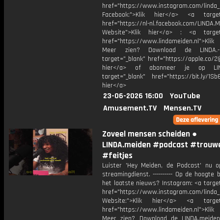
href="https://www.instagram.com/linda
Facebook:">Klik hier</a> <a target
href="https://nl-nl.facebook.com/LINDA.
Website">Klik hier</a> : <a target
href="https://www.lindameiden.nl">Klik
Meer zien? Download de LINDA.-
target="_blank" href="https://apple.co/2Ij
hier</a> of abonneer je op LI
target="_blank" href="https://bit.ly/1Sb
hier</a>
23-06-2026 16:00
YouTube
Amusement.TV
Mensen.TV
Zoveel mensen scheiden ●
LINDA.meiden #podcast #trouw
#feitjes
Luister 'Hey Meiden, de Podcast' nu o
streamingdienst. ---------- Op de hoogte b
het laatste nieuws? Instagram: <a targe
href="https://www.instagram.com/linda
Website:">Klik hier</a> <a target=
href="https://www.lindameiden.nl">Klik
Meer zien? Download de LINDA.meide