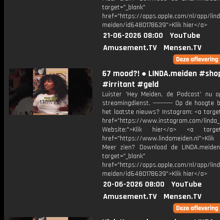
target="_blank"
href="https://apps.apple.com/nl/app/lind
meiden/id6480178639">Klik hier</a>
21-06-2026 08:00
YouTube
Amusement.TV
Mensen.TV
67 mood?! ● LINDA.meiden #sho
#irritant #geld
Luister 'Hey Meiden, de Podcast' nu o
streamingdienst. ---------- Op de hoogte b
het laatste nieuws? Instagram: <a targe
href="https://www.instagram.com/linda
Website:">Klik hier</a> <a target=
href="https://www.lindameiden.nl">Klik
Meer zien? Download de LINDA.meide
target="_blank"
href="https://apps.apple.com/nl/app/lind
meiden/id6480178639">Klik hier</a>
20-06-2026 08:00
YouTube
Amusement.TV
Mensen.TV