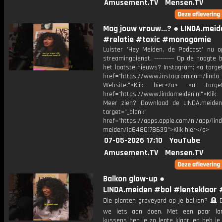
Amusement.TV
Mensen.TV
Mag jouw vrouw...? ● LINDA.meid
#relatie #toxic #monogamie
Luister 'Hey Meiden, de Podcast' nu o
streamingdienst. ---------- Op de hoogte b
het laatste nieuws? Instagram: <a targe
href="https://www.instagram.com/linda
Website:">Klik hier</a> <a target=
href="https://www.lindameiden.nl">Klik
Meer zien? Download de LINDA.meide
target="_blank"
href="https://apps.apple.com/nl/app/lind
meiden/id6480178639">Klik hier</a>
07-05-2026 17:10
YouTube
Amusement.TV
Mensen.TV
Balkon glow-up ●
LINDA.meiden #bol #lenteklaar 
Die planten graveyard op je balkon? 🪦 
we iets aan doen. Met een paar la
kussens ben je zo lente klaar, en heb je