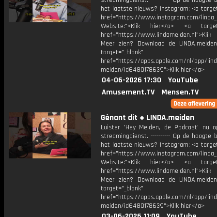
streamingdienst. ---------- Op de hoogte b
het laatste nieuws? Instagram: <a targe
href="https://www.instagram.com/linda
Website:">Klik hier</a> <a target=
href="https://www.lindameiden.nl">Klik
Meer zien? Download de LINDA.meide
target="_blank"
href="https://apps.apple.com/nl/app/lind
meiden/id6480178639">Klik hier</a>
04-06-2026 17:30
YouTube
Amusement.TV
Mensen.TV
Gênant dit ● LINDA.meiden
Luister 'Hey Meiden, de Podcast' nu o
streamingdienst. ---------- Op de hoogte b
het laatste nieuws? Instagram: <a targe
href="https://www.instagram.com/linda
Website:">Klik hier</a> <a target=
href="https://www.lindameiden.nl">Klik
Meer zien? Download de LINDA.meide
target="_blank"
href="https://apps.apple.com/nl/app/lind
meiden/id6480178639">Klik hier</a>
03-06-2026 11:09
YouTube