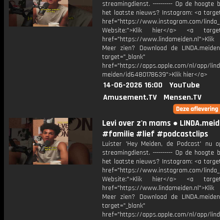
streamingdienst. ---------- Op de hoogte b
het laatste nieuws? Instagram: <a targe
href="https://www.instagram.com/linda
Website:">Klik hier</a> <a target=
href="https://www.lindameiden.nl">Klik
Meer zien? Download de LINDA.meide
target="_blank"
href="https://apps.apple.com/nl/app/lind
meiden/id6480178639">Klik hier</a>
14-06-2026 16:00
YouTube
Amusement.TV
Mensen.TV
Levi over z'n mams ● LINDA.mei
#familie #lief #podcastclips
Luister 'Hey Meiden, de Podcast' nu o
streamingdienst. ---------- Op de hoogte b
het laatste nieuws? Instagram: <a targe
href="https://www.instagram.com/linda
Website:">Klik hier</a> <a target=
href="https://www.lindameiden.nl">Klik
Meer zien? Download de LINDA.meide
target="_blank"
href="https://apps.apple.com/nl/app/lind