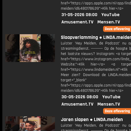
href="https://apps.apple.com/nl/app/lind
meiden/id6480178639">Klik hier</a>
31-05-2026 08:00
YouTube
Amusement.TV
Mensen.TV
Slaapverlamming ● LINDA.meide
Luister 'Hey Meiden, de Podcast' nu o
streamingdienst. ---------- Op de hoogte b
het laatste nieuws? Instagram: <a targe
href="https://www.instagram.com/linda
Website:">Klik hier</a> <a target=
href="https://www.lindameiden.nl">Klik
Meer zien? Download de LINDA.meide
target="_blank"
href="https://apps.apple.com/nl/app/lind
meiden/id6480178639">Klik hier</a>
30-05-2026 08:00
YouTube
Amusement.TV
Mensen.TV
Jaren slapen ● LINDA.meiden
Luister 'Hey Meiden, de Podcast' nu o
streamingdienst. ---------- Op de hoogte b