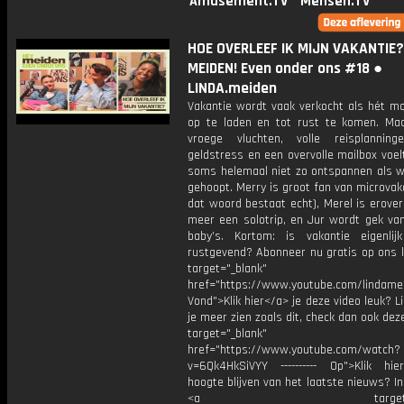
Amusement.TV
Mensen.TV
HOE OVERLEEF IK MIJN VAKANTIE? 
MEIDEN! Even onder ons #18 ●
LINDA.meiden
Vakantie wordt vaak verkocht als hét 
op te laden en tot rust te komen. Ma
vroege vluchten, volle reisplanninge
geldstress en een overvolle mailbox voel
soms helemaal niet zo ontspannen als 
gehoopt. Merry is groot fan van microvaka
dat woord bestaat echt), Merel is erover 
meer een solotrip, en Jur wordt gek van
baby’s. Kortom: is vakantie eigenli
rustgevend? Abonneer nu gratis op ons k
target="_blank"
href="https://www.youtube.com/lindame
Vond">Klik hier</a> je deze video leuk? Li
je meer zien zoals dit, check dan ook dez
target="_blank"
href="https://www.youtube.com/watch?
v=6Qk4HkSiVYY ---------- Op">Klik hi
hoogte blijven van het laatste nieuws? I
<a target="_bl