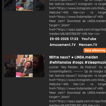
het laatste nieuws? Instagram: <a targe
href="https://www.instagram.com/linda
Website:">Klik hier</a> <a target=
href="https://www.lindameiden.nl">Klik
Meer zien? Download de LINDA.meide
target="_blank"
href="https://apps.apple.com/nl/app/lind
meiden/id6480178639">Klik hier</a>
29-05-2026 17:33
YouTube
Amusement.TV
Mensen.TV
Witte neus? ● LINDA.meiden
#whitenoise #oops #sleepmusi
Luister 'Hey Meiden, de Podcast' nu o
streamingdienst. ---------- Op de hoogte b
het laatste nieuws? Instagram: <a targe
href="https://www.instagram.com/linda
Website:">Klik hier</a> <a target=
href="https://www.lindameiden.nl">Klik
Meer zien? Download de LINDA.meide
target="_blank"
href="https://apps.apple.com/nl/app/lind
meiden/id6480178639">Klik hier</a>