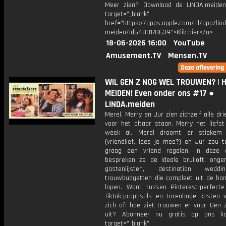
Meer zien? Download de LINDA.meide
target="_blank"
href="https://apps.apple.com/nl/app/lind
meiden/id6480178639">Klik hier</a>
18-06-2026 16:00
YouTube
Amusement.TV
Mensen.TV
WIL GEN Z NOG WEL TROUWEN? | 
MEIDEN! Even onder ons #17 ●
LINDA.meiden
Merel, Merry en Jur zien zichzelf alle dri
voor het altaar staan. Merry het liefst
week al, Merel droomt er stiekem
(vriendlief, lees je mee?) en Jur zou t
graag een vriend regelen. In deze a
bespreken ze de ideale bruiloft, ongem
gastenlijsten, destination wed
trouwbudgetten die compleet uit de ha
lopen. Want tussen Pinterest-perfecte 
TikTok-proposals en torenhoge kosten 
zich af: hoe ziet trouwen er voor Gen Z
uit? Abonneer nu gratis op ons ka
target="_blank"