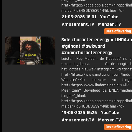
target="_blank"
href="https://apps.apple.com/nl/app/lind
meiden/id6480178639">Klik hier</a>
21-05-2026 16:01
YouTube
Amusement.TV
Mensen.TV
Side character energy ● LINDA.
#gênant #awkward
#maincharacterenergy
Luister 'Hey Meiden, de Podcast' nu o
streamingdienst. ---------- Op de hoogte b
het laatste nieuws? Instagram: <a targe
href="https://www.instagram.com/linda
Website:">Klik hier</a> <a target=
href="https://www.lindameiden.nl">Klik
Meer zien? Download de LINDA.meide
target="_blank"
href="https://apps.apple.com/nl/app/lind
meiden/id6480178639">Klik hier</a>
19-05-2026 16:26
YouTube
Amusement.TV
Mensen.TV