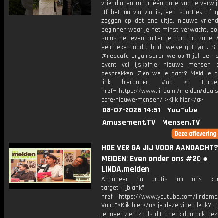
vriendinnen maar één date van je verwij
Of het nu via via is, een sportles of 
zeggen op dat ene uitje, nieuwe vrien
beginnen waar je het minst verwacht, ook
soms net even buiten je comfort zone. A
een teken nodig had, we've got you. 
@nescafe organiseren we op 11 juli een 
event vol ijskoffie, nieuwe mensen
gesprekken. Zien we je daar? Meld je a
link hieronder. #ad <a target=
href="https://www.linda.nl/meiden/deals
cafe-nieuwe-mensen/">Klik hier</a>
08-07-2026 14:51
YouTube
Amusement.TV
Mensen.TV
HOE VER GA JIJ VOOR AANDACHT? 
MEIDEN! Even onder ons #20 ●
LINDA.meiden
Abonneer nu gratis op ons kan
target="_blank"
href="https://www.youtube.com/lindame
Vond">Klik hier</a> je deze video leuk? Li
je meer zien zoals dit, check dan ook deze