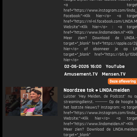
<a target="_bl
href="https://www.instagram.com/linda
Facebook:">Klik hier</a> <a target
href="https://nl-nl.facebook.com/LINDA.
Website">Klik hier</a> : <a target
href="https://www.lindameiden.nl">Klik
Meer zien? Download de LINDA.-
target="_blank" href="https://apple.co/2Ij
hier</a> of abonneer je op LI
target="_blank" href="https://bit.ly/1Sb
hier</a>
02-06-2026 16:00
YouTube
Amusement.TV
Mensen.TV
Noordzee tok ● LINDA.meiden
Luister 'Hey Meiden, de Podcast' nu o
streamingdienst. ---------- Op de hoogte b
het laatste nieuws? Instagram: <a targe
href="https://www.instagram.com/linda
Website:">Klik hier</a> <a target=
href="https://www.lindameiden.nl">Klik
Meer zien? Download de LINDA.meide
target="_blank"