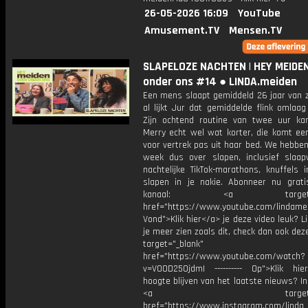
26-05-2026 16:09
YouTube
Amusement.TV
Mensen.TV
SLAPELOZE NACHTEN | HEY MEIDEN
onder ons #14 ● LINDA.meiden
Een mens slaapt gemiddeld 26 jaar van z
al lijkt Jur dat gemiddelde flink omlaag
Zijn ochtend routine van twee uur ka
Merry echt wel wat korter, die komt een
voor vertrek pas uit haar bed. We hebbe
week dus over slapen, inclusief slaap
nachtelijke TikTok-marathons, knuffels 
slapen in je nakie. Abonneer nu grat
kanaal: <a target="_b
href="https://www.youtube.com/lindame
Vond">Klik hier</a> je deze video leuk? Li
je meer zien zoals dit, check dan ook dez
target="_blank"
href="https://www.youtube.com/watch?
v=VOOD250jdmI ---------- Op">Klik hi
hoogte blijven van het laatste nieuws? I
<a target="_bl
href="https://www.instagram.com/linda