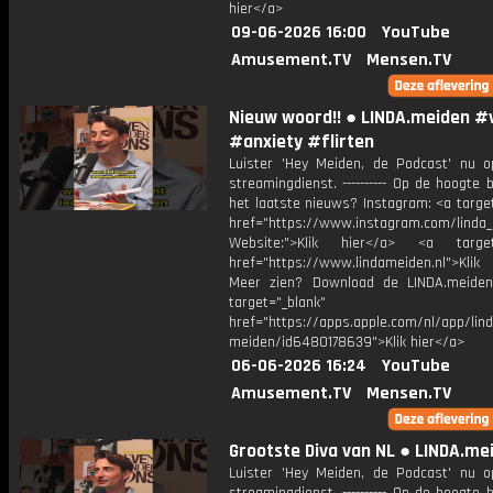
hier</a>
09-06-2026 16:00
YouTube
Amusement.TV
Mensen.TV
Nieuw woord!! ● LINDA.meiden #
#anxiety #flirten
Luister 'Hey Meiden, de Podcast' nu o
streamingdienst. ---------- Op de hoogte b
het laatste nieuws? Instagram: <a targe
href="https://www.instagram.com/linda
Website:">Klik hier</a> <a target=
href="https://www.lindameiden.nl">Klik
Meer zien? Download de LINDA.meide
target="_blank"
href="https://apps.apple.com/nl/app/lind
meiden/id6480178639">Klik hier</a>
06-06-2026 16:24
YouTube
Amusement.TV
Mensen.TV
Grootste Diva van NL ● LINDA.me
Luister 'Hey Meiden, de Podcast' nu o