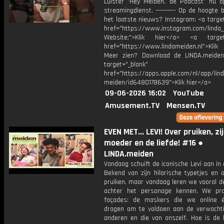
Luister 'Hey Meiden, de Podcast' nu o
streamingdienst. ---------- Op de hoogte b
het laatste nieuws? Instagram: <a targe
href="https://www.instagram.com/linda
Website:">Klik hier</a> <a target=
href="https://www.lindameiden.nl">Klik
Meer zien? Download de LINDA.meide
target="_blank"
href="https://apps.apple.com/nl/app/lind
meiden/id6480178639">Klik hier</a>
09-06-2026 16:02
YouTube
Amusement.TV
Mensen.TV
EVEN MET... LEVI! Over pruiken, zi
moeder en de liefde! #16 ●
LINDA.meiden
Vandaag schuift de iconische Levi aan in 
Bekend van zijn hilarische typetjes en 
pruiken, maar vandaag leren we vooral d
achter het personage kennen. We pr
façades: de maskers die we online é
dragen om te voldoen aan de verwacht
anderen en die van onszelf. Hoe is de