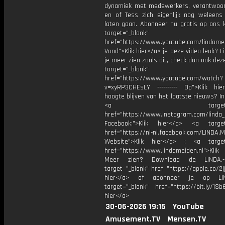
dynamiek met medewerkers, verantwoord
en of Tess zich eigenlijk nog weleens
laten gaan. Abonneer nu gratis op ons k
target="_blank"
href="https://www.youtube.com/lindame
Vond">Klik hier</a> je deze video leuk? Li
je meer zien zoals dit, check dan ook dez
target="_blank"
href="https://www.youtube.com/watch?
v=xyRP3CHEsLY ---------- Op">Klik hi
hoogte blijven van het laatste nieuws? I
<a target="_bl
href="https://www.instagram.com/linda
Facebook:">Klik hier</a> <a target
href="https://nl-nl.facebook.com/LINDA.
Website">Klik hier</a> : <a target
href="https://www.lindameiden.nl">Klik
Meer zien? Download de LINDA.-
target="_blank" href="https://apple.co/2Ij
hier</a> of abonneer je op LI
target="_blank" href="https://bit.ly/1Sb
hier</a>
30-06-2026 19:15
YouTube
Amusement.TV
Mensen.TV