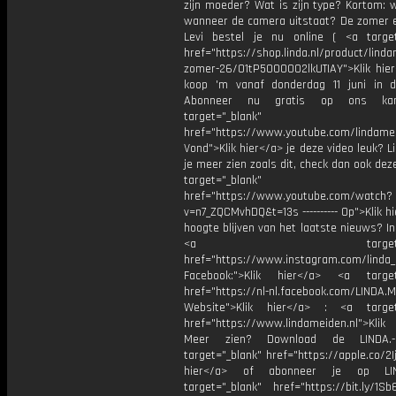
zijn moeder? Wat is zijn type? Kortom: w
wanneer de camera uitstaat? De zomer e
Levi bestel je nu online ( <a target
href="https://shop.linda.nl/product/lind
zomer-26/01tP5000002lkUTIAY">Klik hier
koop 'm vanaf donderdag 11 juni in d
Abonneer nu gratis op ons kan
target="_blank"
href="https://www.youtube.com/lindame
Vond">Klik hier</a> je deze video leuk? Li
je meer zien zoals dit, check dan ook dez
target="_blank"
href="https://www.youtube.com/watch?
v=n7_ZQCMvhDQ&t=13s ---------- Op">Klik h
hoogte blijven van het laatste nieuws? I
<a target="_bl
href="https://www.instagram.com/linda
Facebook:">Klik hier</a> <a target
href="https://nl-nl.facebook.com/LINDA.
Website">Klik hier</a> : <a target
href="https://www.lindameiden.nl">Klik
Meer zien? Download de LINDA.-
target="_blank" href="https://apple.co/2Ij
hier</a> of abonneer je op LI
target="_blank" href="https://bit.ly/1Sb