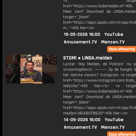
<a target="_bl
href="https://www.lindameiden.nl">Klik
Meer zien? Download de LINDA.meide
target="_blank"
href="https://apps.apple.com/nl/app/lind
m...">Klik hier</a>
19-05-2026 16:00
YouTube
Amusement.TV
Mensen.TV
STOM! ● LINDA.meiden
Luister 'Hey Meiden, de Podcast' nu o
streamingdienst. ---------- Op de hoogte b
het laatste nieuws? Instagram: <a targe
href="https://www.instagram.com/linda
Website:">Klik hier</a> <a target=
href="https://www.lindameiden.nl">Klik
Meer zien? Download de LINDA.meide
target="_blank"
href="https://apps.apple.com/nl/app/lind
meiden/id6480178639">Klik hier</a>
14-05-2026 16:00
YouTube
Amusement.TV
Mensen.TV