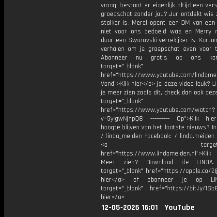
vraag: bestaat er eigenlijk altijd een ver
groepschat zonder jou? Jur ontdekt wie z
stalker is, Merel opent een DM van een 
niet voor ons bedoeld was en Merry 
duur een Swarovski-verrekijker is. Kort
verhalen om je groepschat even voor 
Abonneer nu gratis op ons kan
target="_blank"
href="https://www.youtube.com/lindame
Vond">Klik hier</a> je deze video leuk? Li
je meer zien zoals dit, check dan ook dez
target="_blank"
href="https://www.youtube.com/watch?
v=5yigwNjnpQ8 ---------- Op">Klik hi
hoogte blijven van het laatste nieuws? I
/ linda_meiden Facebook: / linda.meiden
<a target="_bl
href="https://www.lindameiden.nl">Klik
Meer zien? Download de LINDA.-
target="_blank" href="https://apple.co/2Ij
hier</a> of abonneer je op LI
target="_blank" href="https://bit.ly/1Sb
hier</a>
12-05-2026 16:01
YouTube