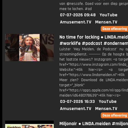
van @nescafe. Goed voor een diep gesp
mee te lachen. #ad
07-07-2026 09:48
YouTube
Amusement.TV
Mensen.TV
No time for lacking ● LINDA.mei
#worklife #podcast #onderne
Luister 'Hey Meiden, de Podcast' nu o
streamingdienst. ---------- Op de hoogte b
het laatste nieuws? Instagram: <a targe
href="https://www.instagram.com/linda
Website:">Klik hier</a> <a target=
href="https://www.lindameiden.nl">Klik
Meer zien? Download de LINDA.meide
target="_blank"
href="https://apps.apple.com/nl/app/lind
meiden/id6480178639">Klik hier</a>
03-07-2026 16:33
YouTube
Amusement.TV
Mensen.TV
Miljonair ● LINDA.meiden #miljon