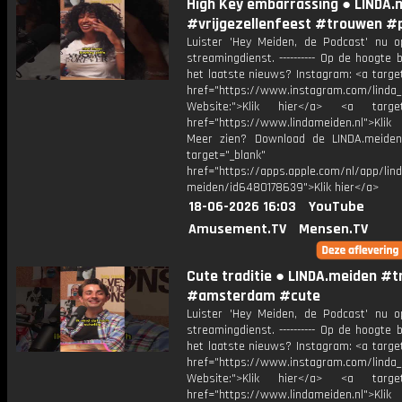
High Key embarrassing ● LINDA.
#vrijgezellenfeest #trouwen #
Luister 'Hey Meiden, de Podcast' nu o
streamingdienst. ---------- Op de hoogte b
het laatste nieuws? Instagram: <a targe
href="https://www.instagram.com/linda
Website:">Klik hier</a> <a target=
href="https://www.lindameiden.nl">Klik
Meer zien? Download de LINDA.meide
target="_blank"
href="https://apps.apple.com/nl/app/lind
meiden/id6480178639">Klik hier</a>
18-06-2026 16:03
YouTube
Amusement.TV
Mensen.TV
Cute traditie ● LINDA.meiden #
#amsterdam #cute
Luister 'Hey Meiden, de Podcast' nu o
streamingdienst. ---------- Op de hoogte b
het laatste nieuws? Instagram: <a targe
href="https://www.instagram.com/linda
Website:">Klik hier</a> <a target=
href="https://www.lindameiden.nl">Klik