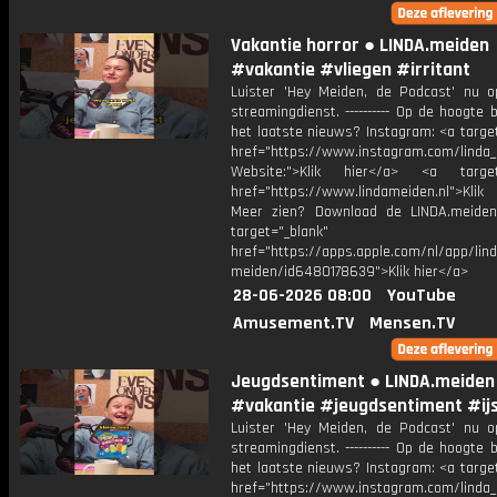
Vakantie horror ● LINDA.meiden
#vakantie #vliegen #irritant
Luister 'Hey Meiden, de Podcast' nu o
streamingdienst. ---------- Op de hoogte b
het laatste nieuws? Instagram: <a targe
href="https://www.instagram.com/linda
Website:">Klik hier</a> <a target=
href="https://www.lindameiden.nl">Klik
Meer zien? Download de LINDA.meide
target="_blank"
href="https://apps.apple.com/nl/app/lind
meiden/id6480178639">Klik hier</a>
28-06-2026 08:00
YouTube
Amusement.TV
Mensen.TV
Jeugdsentiment ● LINDA.meiden
#vakantie #jeugdsentiment #ijs
Luister 'Hey Meiden, de Podcast' nu o
streamingdienst. ---------- Op de hoogte b
het laatste nieuws? Instagram: <a targe
href="https://www.instagram.com/linda