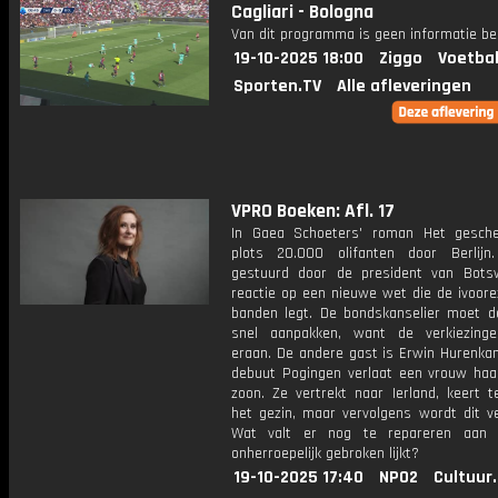
Cagliari - Bologna
Van dit programma is geen informatie be
19-10-2025 18:00
Ziggo
Voetbal
Sporten.TV
Alle afleveringen
VPRO Boeken: Afl. 17
In Gaea Schoeters' roman Het gesch
plots 20.000 olifanten door Berlijn
gestuurd door de president van Bots
reactie op een nieuwe wet die de ivoore
banden legt. De bondskanselier moet de
snel aanpakken, want de verkiezing
eraan. De andere gast is Erwin Hurenkam
debuut Pogingen verlaat een vrouw ha
zoon. Ze vertrekt naar Ierland, keert t
het gezin, maar vervolgens wordt dit v
Wat valt er nog te repareren aan 
onherroepelijk gebroken lijkt?
19-10-2025 17:40
NPO2
Cultuur