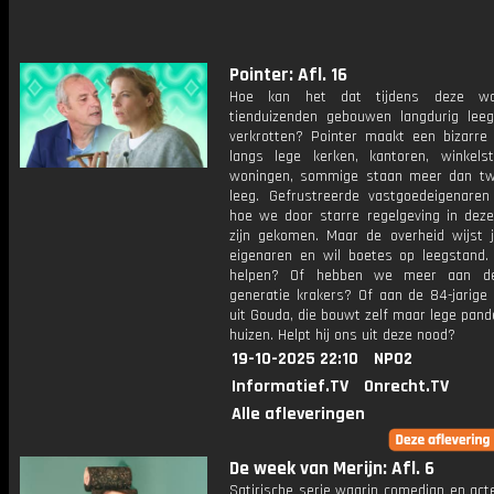
Pointer: Afl. 16
Hoe kan het dat tijdens deze wo
tienduizenden gebouwen langdurig lee
verkrotten? Pointer maakt een bizarre
langs lege kerken, kantoren, winkels
woningen, sommige staan meer dan twi
leeg. Gefrustreerde vastgoedeigenaren 
hoe we door starre regelgeving in dez
zijn gekomen. Maar de overheid wijst j
eigenaren en wil boetes op leegstand.
helpen? Of hebben we meer aan d
generatie krakers? Of aan de 84-jarige
uit Gouda, die bouwt zelf maar lege pan
huizen. Helpt hij ons uit deze nood?
19-10-2025 22:10
NPO2
Informatief.TV
Onrecht.TV
Alle afleveringen
De week van Merijn: Afl. 6
Satirische serie waarin comedian en act