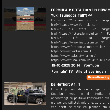
FORMULA 1: COTA Turn 1 Is HOW 
Yuki Tsunodas Tall?! 👀
For more F1® videos, visit: <a target
href="https://www.Formula1.com Vis
hier</a> our store: <a target=
href="https://f1store.formula1.com/ Fol
hier</a> F1®: <a target="_
href="https://www.instagram.com/F1
https://www.facebook.com/Formula1/
https://www.twitter.com/F1
https://www.twitch.tv/formula1
https://www.tiktok.com/@f1 #F1">Klik hi
19-10-2025 20:14
YouTube
Formule1.TV
Alle afleveringen
De Hofkar: Afl. 1
In aanloop naar de verkiezingen sta
Castricum weer in zijn Hofkar. 
ondervraagt hij politieke kopstukken ov
als wonen, stikstof, migratie, zorg en po
Wie heeft de visie én plannen om N