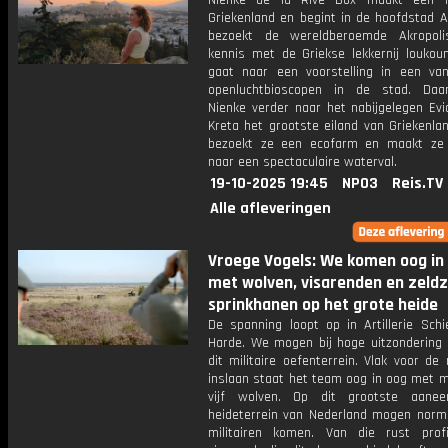
Nienke de la Rive Box maakt een r
Griekenland en begint in de hoofdstad A
bezoekt de wereldberoemde Akropoli
kennis met de Griekse lekkernij louko
gaat naar een voorstelling in een va
openluchtbioscopen in de stad. Daa
Nienke verder naar het nabijgelegen Evi
Kreta het grootste eiland van Griekenlan
bezoekt ze een ecofarm en maakt ze
naar een spectaculaire waterval.
19-10-2025 19:45
NPO3
Reis.TV
Alle afleveringen
Vroege Vogels: We komen oog in
met wolven, visarenden en zeld
sprinkhanen op het grote heide
De spanning loopt op in Artillerie Schi
Harde. We mogen bij hoge uitzondering 
dit militaire oefenterrein. Vlak voor de
inslaan staat het team oog in oog met m
vijf wolven. Op dit grootste aanee
heideterrein van Nederland mogen norma
militairen komen. Van die rust prof