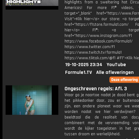
highlights from a sweltering hot Circu
Americas! For more F1® videos, v
target="_blank" href="https://www.For
Visit">Klik hier</a> our store: <a targe
href="https://f1store.formula1.com/ Fol
hier</a> F1®: <a target="_
href="https://www.instagram.com/F1
https://www.facebook.com/Formula1/
https://www.twitter.com/F1
https://www.twitch.tv/formula1
https://www.tiktok.com/@f1 #F1">Klik hi
19-10-2025 23:34
YouTube
Formule1.TV
Alle afleveringen
Ongeschreven regels: Afl. 3
Waar ga je naartoe nadat je dood bent g
het pikkedonker daar, zou er buitenaa
zijn, een andere planeet waar we we
worden nadat we hier verdwijnen?
beeldtaal die de realiteit van doc
combineert met de vervreemding van
wordt de kijker toegelaten in het gr
tussen droom en werkelijkheid.