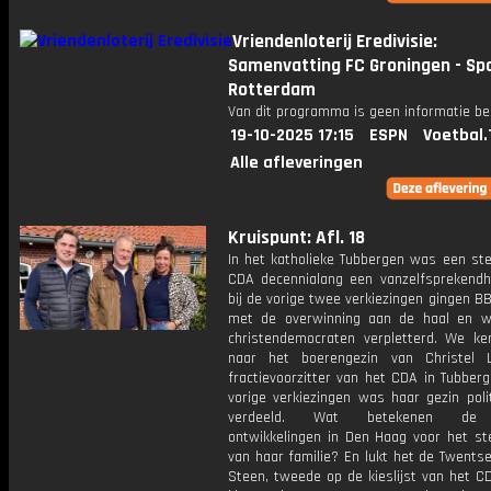
Vriendenloterij Eredivisie:
Samenvatting FC Groningen - Sp
Rotterdam
Van dit programma is geen informatie be
19-10-2025 17:15
ESPN
Voetbal.
Alle afleveringen
Kruispunt: Afl. 18
In het katholieke Tubbergen was een st
CDA decennialang een vanzelfsprekendh
bij de vorige twee verkiezingen gingen 
met de overwinning aan de haal en 
christendemocraten verpletterd. We ke
naar het boerengezin van Christel Lu
fractievoorzitter van het CDA in Tubberg
vorige verkiezingen was haar gezin poli
verdeeld. Wat betekenen de 
ontwikkelingen in Den Haag voor het s
van haar familie? En lukt het de Twents
Steen, tweede op de kieslijst van het C