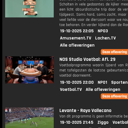
Scholten in vele gedaantes de kijker me
een licht absurdistische trip door de v
tijdgeest. Soms hard, soms zacht, maar 
veel liefde voor de diersoort waar we n
toe behoren. En verder kijkend dan de Ra
19-10-2025 22:05
NPO3
Amusement.TV
Lachen.TV
Alle afleveringen
NOS Studio Voetbal: Afl. 29
Voetbalprogramma waarin Sjoerd van 
met tafelgasten de laatste gebeurteniss
voetbal doorneemt.
19-10-2025 22:00
NPO1
Sporten
Voetbal.TV
Alle afleveringen
Levante - Rayo Vallecano
Van dit programma is geen informatie be
19-10-2025 21:45
Ziggo
Voetbal