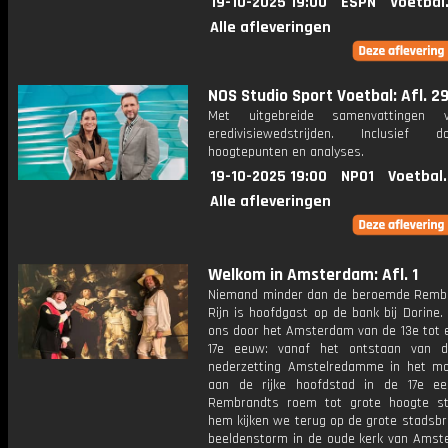
19-10-2025 19:00
ESPN
Voetbal
Alle afleveringen
NOS Studio Sport Voetbal: Afl. 2
Met uitgebreide samenvattingen 
eredivisiewedstrijden. Inclusief do
hoogtepunten en analyses.
19-10-2025 19:00
NPO1
Voetbal
Alle afleveringen
Welkom in Amsterdam: Afl. 1
Niemand minder dan de beroemde Remb
Rijn is hoofdgast op de bank bij Dorine. 
ons door het Amsterdam van de 13e tot 
17e eeuw: vanaf het ontstaan van d
nederzetting Amstelredamme in het mo
aan de rijke hoofdstad in de 17e e
Rembrandts roem tot grote hoogte s
hem kijken we terug op de grote stadsbr
beeldenstorm in de oude kerk van Amst