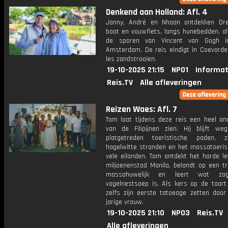
Denkend aan Holland: Afl. 4
Janny, André en Nhaan ontdekken Dr
boot en vouwfiets, langs hunebedden, al
de sporen van Vincent van Gogh i
Amsterdam. De reis eindigt in Coevorde
les zandstrooien.
19-10-2025 21:15
NPO1
Informat
Reis.TV
Alle afleveringen
Reizen Waes: Afl. 7
Tom laat tijdens deze reis een heel an
van de Filipijnen zien. Hij blijft w
platgetreden toeristische paden, 
hagelwitte stranden en het massatoeri
vele eilanden. Tom ontdekt het harde le
miljoenenstad Manila, belandt op een tr
massahuwelijk en leert wat zog
vogelnestsoep is. Als kers op de taart
zelfs zijn eerste tatoeage zetten door
jarige vrouw.
19-10-2025 21:10
NPO3
Reis.TV
Alle afleveringen