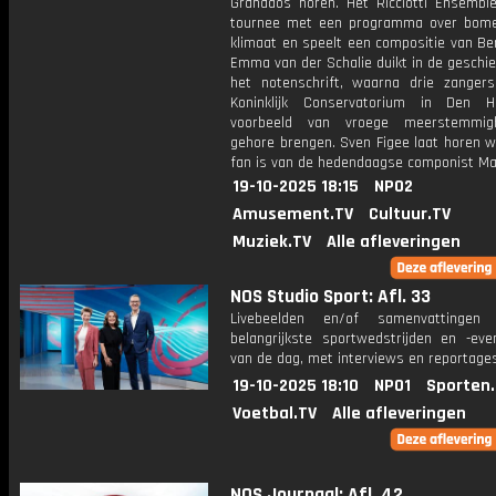
Granados horen. Het Ricciotti Ensembl
tournee met een programma over bom
klimaat en speelt een compositie van Be
Emma van der Schalie duikt in de geschi
het notenschrift, waarna drie zanger
Koninklijk Conservatorium in Den 
voorbeeld van vroege meerstemmig
gehore brengen. Sven Figee laat horen w
fan is van de hedendaagse componist Max
19-10-2025 18:15
NPO2
Amusement.TV
Cultuur.TV
Muziek.TV
Alle afleveringen
NOS Studio Sport: Afl. 33
Livebeelden en/of samenvattinge
belangrijkste sportwedstrijden en -ev
van de dag, met interviews en reportages
19-10-2025 18:10
NPO1
Sporten
Voetbal.TV
Alle afleveringen
NOS Journaal: Afl. 42