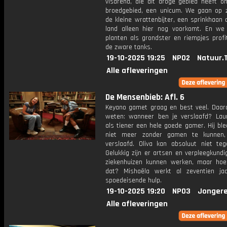
visarend, die dit droge gebied heeft on
broedgebied, een unicum. We gaan op 
de kleine wrattenbijter, een sprinkhaan 
land alleen hier nog voorkomt. En we
planten als grondster en riempjes profi
de zware tanks.
19-10-2025 19:25
NPO2
Natuur.
Alle afleveringen
De Mensenbieb: Afl. 6
Keyano gamet graag en best veel. Daaro
weten: wanneer ben je verslaafd? La
als tiener een hele goede gamer. Hij ble
niet meer zonder gamen te kunnen,
verslaafd. Oliva kan absoluut niet teg
Gelukkig zijn er artsen en verpleegkundi
ziekenhuizen kunnen werken, maar ho
dat? Mishaëla werkt al zeventien j
spoedeisende hulp.
19-10-2025 19:20
NPO3
Jongere
Alle afleveringen