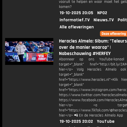
vooruit te helpen en waar moet het gel
komen?
19-10-2025 20:05
NPO2
Informatief.TV
Nieuws.TV
Poli
Alle afleveringen
Heracles Almelo: Sibum: "Teleurs
over de manier waarop" |
Nabeschouwing #HERFEY
Abonneer op ons YouTube-kanaal
target="_blank" href="http://bit.ly/2AM
hier</a> Volg Heracles Almelo oo
target="_blank"
href="https://www.heracles.nl">Klik hi
target="_blank"
href="https://www.instagram.com/herac
https://www.twitter.com/heraclesalmelo
https://www.facebook.com/HeraclesAlmel
hier</a> <a target="_
href="https://www.TikTok.com/@heracles
hier</a> 📲 En de Heracles Almelo App
19-10-2025 20:02
YouTube