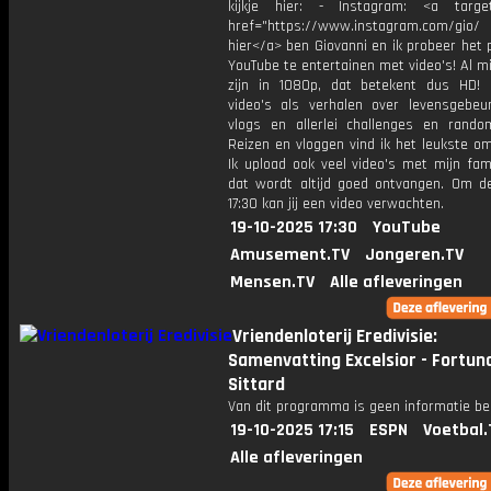
kijkje hier: - Instagram: <a target
href="https://www.instagram.com/gio/
hier</a> ben Giovanni en ik probeer het 
YouTube te entertainen met video's! Al mi
zijn in 1080p, dat betekent dus HD! 
video's als verhalen over levensgebeur
vlogs en allerlei challenges en rando
Reizen en vloggen vind ik het leukste o
Ik upload ook veel video's met mijn fam
dat wordt altijd goed ontvangen. Om 
17:30 kan jij een video verwachten.
19-10-2025 17:30
YouTube
Amusement.TV
Jongeren.TV
Mensen.TV
Alle afleveringen
Vriendenloterij Eredivisie:
Samenvatting Excelsior - Fortun
Sittard
Van dit programma is geen informatie be
19-10-2025 17:15
ESPN
Voetbal.
Alle afleveringen