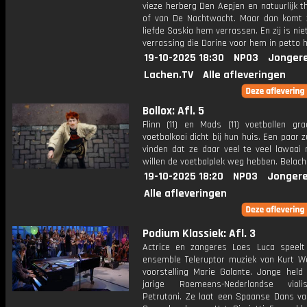
vieze herberg Den Aepjen en natuurlijk 
of van De Nachtwacht. Maar dan komt z
liefde Saskia hem verrassen. En zij is nie
verrassing die Dorine voor hem in petto h
19-10-2025 18:30
NPO3
Jonger
Lachen.TV
Alle afleveringen
Bollox: Afl. 5
Flinn (11) en Mads (11) voetballen gr
voetbalkooi dicht bij hun huis. Een paar 
vinden dat ze daar veel te veel lawaai
willen de voetbalplek weg hebben. Belache
19-10-2025 18:20
NPO3
Jongere
Alle afleveringen
Podium Klassiek: Afl. 3
Actrice en zangeres Loes Luca speel
ensemble Teleruptor muziek van Kurt Wei
voorstelling Marie Galante. Jonge held 
jarige Roemeens-Nederlandse violi
Petrutoni. Ze laat een Spaanse Dans va