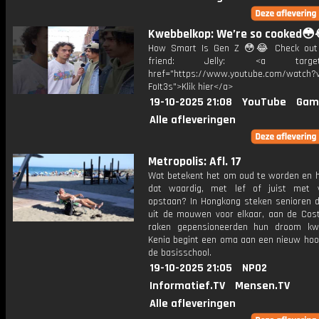
Kwebbelkop: We’re so cooked😳
How Smart Is Gen Z 😳😂 Check out
friend: Jelly: <a target="
href="https://www.youtube.com/watch?v
FoIt3s">Klik hier</a>
19-10-2025 21:08
YouTube
Gam
Alle afleveringen
Metropolis: Afl. 17
Wat betekent het om oud te worden en h
dat waardig, met lef of juist met 
opstaan? In Hongkong steken senioren 
uit de mouwen voor elkaar, aan de Cost
raken gepensioneerden hun droom kwi
Kenia begint een oma aan een nieuw hoo
de basisschool.
19-10-2025 21:05
NPO2
Informatief.TV
Mensen.TV
Alle afleveringen