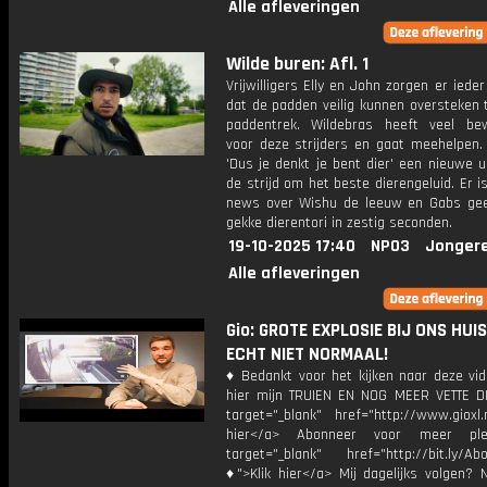
Alle afleveringen
Wilde buren: Afl. 1
Vrijwilligers Elly en John zorgen er ieder
dat de padden veilig kunnen oversteken 
paddentrek. Wildebras heeft veel be
voor deze strijders en gaat meehelpen. 
'Dus je denkt je bent dier' een nieuwe u
de strijd om het beste dierengeluid. Er i
news over Wishu de leeuw en Gabs gee
gekke dierentori in zestig seconden.
19-10-2025 17:40
NPO3
Jonger
Alle afleveringen
Gio: GROTE EXPLOSIE BIJ ONS HUIS!
ECHT NIET NORMAAL!
♦ Bedankt voor het kijken naar deze vid
hier mijn TRUIEN EN NOG MEER VETTE D
target="_blank" href="http://www.gioxl.
hier</a> Abonneer voor meer ple
target="_blank" href="http://bit.ly/Ab
♦">Klik hier</a> Mij dagelijks volgen?