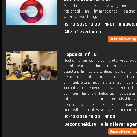
Met het laatste nieuws, gebeurteni
nationaal en internationaal bela
weersverwachting.
19-10-2025 18:00
NPO1
Nieuws.
Alle afleveringen
Topdoks: Afl. 8
Rachel is bij een bizar grote vrachtw
bloed wordt gedoneerd en roze ko
gegeten. In het ziekenhuis worden bij 
de K-draden uit haar arm gehaald. Ze
arm gebroken, maar nu zijn ze niet me
Antoni van Leeuwenhoek was een echt
van toen: hij ontwikkelde uit nieuwsgier
microscoop. Jelle, Emma en Alyshia z
een orkest, met bijzondere blaasinst
Daar wil Elbert alles van weten natuurlijk.
19-10-2025 18:00
NPO3
Gezondheid.TV
Alle afleveringe