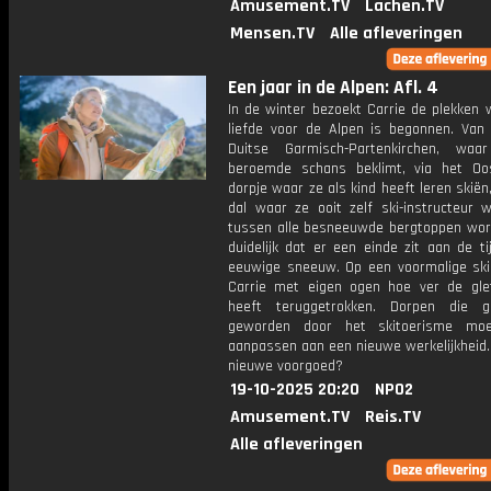
Amusement.TV
Lachen.TV
Mensen.TV
Alle afleveringen
Een jaar in de Alpen: Afl. 4
In de winter bezoekt Carrie de plekken 
liefde voor de Alpen is begonnen. Van 
Duitse Garmisch-Partenkirchen, wa
beroemde schans beklimt, via het Oos
dorpje waar ze als kind heeft leren skiën
dal waar ze ooit zelf ski-instructeur 
tussen alle besneeuwde bergtoppen word
duidelijk dat er een einde zit aan de t
eeuwige sneeuw. Op een voormalige skip
Carrie met eigen ogen hoe ver de glet
heeft teruggetrokken. Dorpen die g
geworden door het skitoerisme moe
aanpassen aan een nieuwe werkelijkheid. 
nieuwe voorgoed?
19-10-2025 20:20
NPO2
Amusement.TV
Reis.TV
Alle afleveringen