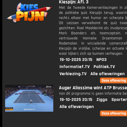
Kiespijn: Afl. 3
Met de Tweede Kamerverkiezingen in zi
de politieke quiz Kiespijn terug, waari
rechts elkaar met humor en scherpte be
Dit seizoen verwelkomt de quiz twe
gezichten: Roel Maalderink als invalpres
Mark Baanders als teamcaptain, 
vertrouwde Hanneke Groenteman 
Rademaker. In wisselende samenstelli
Kiespijn de vrolijke, scherpe en actuele 
waar kijkers zich op kunnen verheugen.
19-10-2025 20:15
NPO3
Informatief.TV
Politiek.TV
Verkiezing.TV
Alle afleveringen
Auger Aliassime wint ATP Brusse
Van dit programma is geen informatie be
19-10-2025 20:15
Ziggo
Sporte
Alle afleveringen