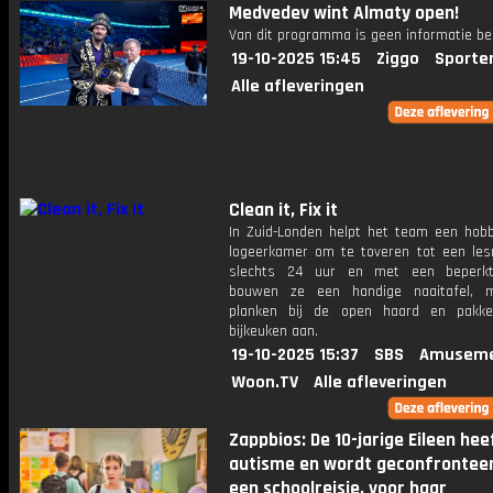
Medvedev wint Almaty open!
Van dit programma is geen informatie be
19-10-2025 15:45
Ziggo
Sporte
Alle afleveringen
Clean it, Fix it
In Zuid-Londen helpt het team een ​​hob
logeerkamer om te toveren tot een lesr
slechts 24 uur en met een beperkt
bouwen ze een handige naaitafel, 
planken bij de open haard en pakk
bijkeuken aan.
19-10-2025 15:37
SBS
Amuseme
Woon.TV
Alle afleveringen
Zappbios: De 10-jarige Eileen hee
autisme en wordt geconfrontee
een schoolreisje, voor haar