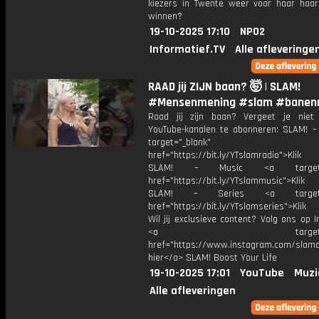
kiezers in Twente weer voor haar haar 
winnen?
19-10-2025 17:10
NPO2
Informatief.TV
Alle afleveringe
RAAD jij ZIJN baan? 🤯 | SLAM!
#Mensenmening #slam #banen
Raad jij zijn baan? Vergeet je nie
YouTube-kanalen te abonneren: SLAM! –
target="_blank"
href="https://bit.ly/YTslamradio">Klik
SLAM! – Music <a target="_
href="https://bit.ly/YTslammusic">Klik
SLAM! – Series <a target="
href="https://bit.ly/YTslamseries">Klik
Wil jij exclusieve content? Volg ons op 
<a target="_bl
href="https://www.instagram.com/slamoff
hier</a> SLAM! Boost Your Life
19-10-2025 17:01
YouTube
Muzi
Alle afleveringen