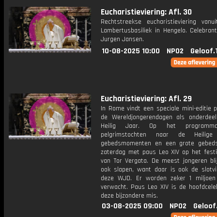
Eucharistieviering: Afl. 30
Rechtstreekse eucharistieviering vanu
Lambertusbasiliek in Hengelo. Celebrant
Jurgen Jansen.
10-08-2025 10:00
NPO2
Geloof.
Eucharistieviering: Afl. 29
In Rome vindt een speciale mini-editie 
de Wereldjongerendagen als onderdee
Heilig Jaar. Op het programm
pelgrimstochten naar de Heilige
gebedsmomenten en een grote gebed
zaterdag met paus Leo XIV op het festiv
van Tor Vergata. De meest jongeren bli
ook slapen, want daar is ook de slotvi
deze WJD. Er worden zeker 1 miljoen
verwacht. Paus Leo XIV is de hoofdcele
deze bijzondere mis.
03-08-2025 09:00
NPO2
Geloof