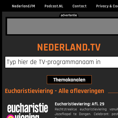
Nederland.FM
Podcast.NL
Contact
Privacy & Co
NEDERLAND.TV
Eucharistieviering - Alle afleveringen
Eucharistieviering: Afl. 29
Rechtstreekse eucharistieviering vanu
Jozefkapel te Dongen. Celebrant: pas