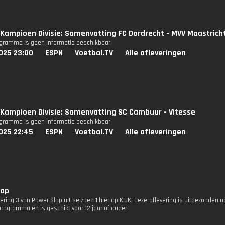
Kampioen Divisie: Samenvatting FC Dordrecht - MVV Maastrich
ogramma is geen informatie beschikbaar
025 23:00
ESPN
Voetbal.TV
Alle afleveringen
Kampioen Divisie: Samenvatting SC Cambuur - Vitesse
ogramma is geen informatie beschikbaar
025 22:45
ESPN
Voetbal.TV
Alle afleveringen
lap
vering 3 van Power Slap uit seizoen 1 hier op KIJK. Deze aflevering is uitgezonden op
programma en is geschikt voor 12 jaar of ouder