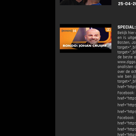
25-04-2
SPECIAL:
Bekijk hier
en is uitg
Basten, Ja
target="_bl
target="_bl
de beste a
www.ziggo.
analisten 
over de ac
wie ben ji
target="_b
href="http
Facebook
href="ht
href="http
href="http
Facebook
href="ht
href="http
href="http