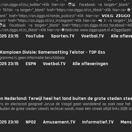
s://on.ziggo.nl/zsv_twitter">Klik hier</a> 🧑‍💻 Facebook: <a target="_blank" h
 TikTok: <a target="_blank" href="https://on.ziggo.nl/zs_tiktok">Klik hier</a> 
lank" href="https://on.ziggo.nl/rondo_podcast">Klik hier</a> 𝗩𝗢𝗟𝗚 𝗭𝗜𝗚𝗚
ank" href="https://on.ziggo.nl/zsr_instagram">Klik hier</a> 📲 X: <a target="_bla
‍💻 Facebook: <a target="_blank" href="https://on.ziggo.nl/zsr_facebook">K
s://on.ziggo.nl/zs_tiktok">Klik hier</a> 🌐 Website: www.ziggosport.nl #ZiggoSpo
025 23:15
YouTube
Sporten.TV
Voetbal.TV
Alle aflev
Kampioen Divisie: Samenvatting Telstar - TOP Oss
ogramma is geen informatie beschikbaar
025 23:15
ESPN
Voetbal.TV
Alle afleveringen
n Nederland: Terwijl heel het land buiten de grote steden stee
s en electoraal geograaf Josse de Voogd gaan wandelend op zoek naar het a
uiten de grote steden steeds rechtser wordt, maar één streek altijd links blijft
025 23:10
NPO2
Amusement.TV
Informatief.TV
Mens