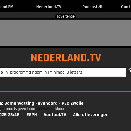
land.FM
Nederland.TV
Podcast.NL
Cont
NEDERLAND.TV
ie: Samenvatting Feyenoord - PEC Zwolle
ogramma is geen informatie beschikbaar
025 23:45
ESPN
Voetbal.TV
Alle afleveringen