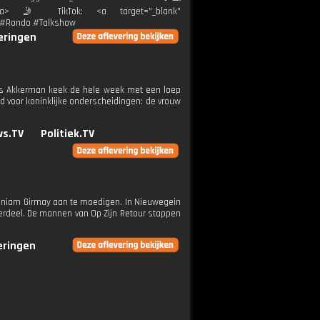
hier</a> 🤳 TikTok: <a target="_blank"
rt #Rondo #Talkshow
veringen
ats Akkerman keek de hele week met een loep
rd voor koninklijke onderscheidingen: de vrouw
ws.TV
Politiek.TV
Biniam Girmay aan te moedigen. In Nieuwegein
erdeel. De mannen van Op Zijn Retour stappen
veringen