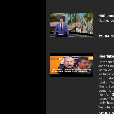
NOS Jour
Met het la
25-04-2
Heerlijk
De mannen 
Johan Crui
Marco van 
<a target="
<a target="
tafel bij 
Khalid Bou
samenvattin
hier</a> 
target="
href="http
Website: w
𝗦𝗣𝗢𝗥𝗧 