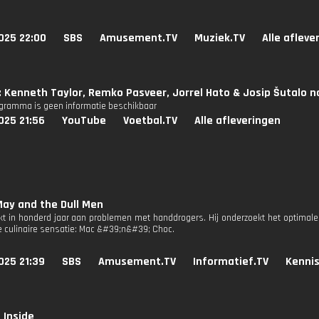
025 22:00
SBS
Amusement.TV
Muziek.TV
Alle afleve
: Kenneth Taylor, Remko Pasveer, Jorrel Hato & Josip Šutalo 
ogramma is geen informatie beschikbaar
025 21:56
YouTube
Voetbal.TV
Alle afleveringen
ay and the Dull Men
t in honderd jaar aan problemen met handdrogers. Hij onderzoekt het optimale
 culinaire sensatie: Mac &#39;n&#39; Choc.
025 21:39
SBS
Amusement.TV
Informatief.TV
Kennis
 Inside