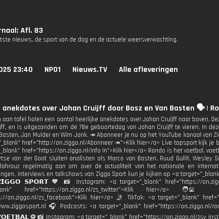
naal: Afl. 83
atste nieuws, de sport van de dag en de actuele weersverwachting.
025 23:40
NPO1
Nieuws.TV
Alle afleveringen
e anekdotes over Johan Cruijff door Bosz en Van Basten 🗣️ | R
aan tafel halen een aantal heerlijke anekdotes over Johan Cruijff naar boven. De
jff, en is uitgezonden om de 78e geboortedag van Johan Cruijff te vieren. In deze
Basten, Jan Mulder en Wim Jonk. ↠ Abonneer je nu op het YouTube kanaal van Zig
_blank" href="http://on.ziggo.nl/Abonneer ↠">Klik hier</a> Live topsport kijk je bi
_blank" href="https://on.ziggo.nl/info In">Klik hier</a> Rondo is het voetbal, voe
Wytse van der Goot sluiten analisten als Marco van Basten, Ruud Gullit, Wesley S
lahrouz regelmatig aan om over de actualiteit van het nationale en internat
gen, interviews en talkshows van Ziggo Sport kun je kijken op <a target="_blank" 
𝗜𝗚𝗚𝗢 𝗦𝗣𝗢𝗥𝗧 🧡 📸 Instagram: <a target="_blank" href="https://on.zi
_blank" href="https://on.ziggo.nl/zs_twitter">Klik hier</a> 🧑‍
s://on.ziggo.nl/zs_facebook">Klik hier</a> 🤳 TikTok: <a target="_blank" href="h
ww.ziggosport.nl 🎧 Podcasts: <a target="_blank" href="https://on.ziggo.nl/ron
𝗩𝗢𝗘𝗧𝗕𝗔𝗟 ⚽️ 📸 Instagram: <a target="_blank" href="https://on.ziggo.nl/zsv_in