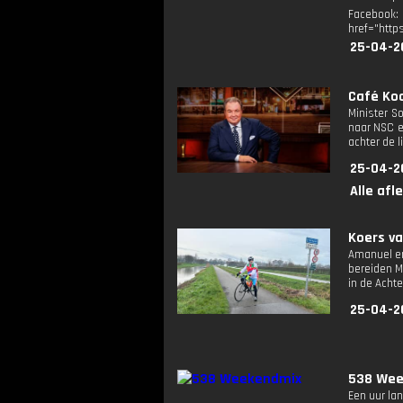
Facebook
href="http
25-04-2
Café Koc
Minister S
naar NSC en
achter de l
25-04-2
Alle afl
Koers va
Amanuel en
bereiden M
in de Achte
25-04-2
538 Wee
Een uur lan