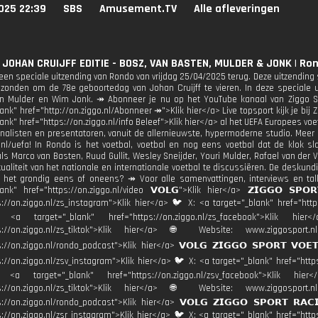
025 22:39
SBS
Amusement.TV
Alle afleveringen
 JOHAN CRUIJFF EDITIE - BOSZ, VAN BASTEN, MULDER & JONK | Ro
 een speciale uitzending van Rondo van vrijdag 25/04/2025 terug. Deze uitzending 
ezonden om de 78e geboortedag van Johan Cruijff te vieren. In deze speciale ui
n Mulder en Wim Jonk. ↠ Abonneer je nu op het YouTube kanaal van Ziggo Spo
ank" href="http://on.ziggo.nl/Abonneer ↠">Klik hier</a> Live topsport kijk je bij Z
ank" href="https://on.ziggo.nl/info Beleef">Klik hier</a> al het UEFA Europees voe
nalisten en presentatoren, vanuit de allernieuwste, hypermoderne studio. Meer 
nl/uefa! In Rondo is het voetbal, voetbal en nog eens voetbal dat de klok sla
als Marco van Basten, Ruud Gullit, Wesley Sneijder, Youri Mulder, Rafael van der
tualiteit van het nationale en internationale voetbal te discussiëren. De desk
j het grondig eens of oneens? ↠ Voor alle samenvattingen, interviews en ta
lank" href="https://on.ziggo.nl/video 𝗩𝗢𝗟𝗚">Klik hier</a> 𝗭𝗜𝗚𝗚𝗢 𝗦
s://on.ziggo.nl/zs_instagram">Klik hier</a> 🐦 X: <a target="_blank" href="https
: <a target="_blank" href="https://on.ziggo.nl/zs_facebook">Klik h
tps://on.ziggo.nl/zs_tiktok">Klik hier</a> 🌐 Website: www.ziggosp
s://on.ziggo.nl/rondo_podcast">Klik hier</a> 𝗩𝗢𝗟𝗚 𝗭𝗜𝗚𝗚𝗢 𝗦𝗣𝗢𝗥𝗧 𝗩𝗢
s://on.ziggo.nl/zsv_instagram">Klik hier</a> 🐦 X: <a target="_blank" href="https
: <a target="_blank" href="https://on.ziggo.nl/zsv_facebook">Klik 
tps://on.ziggo.nl/zs_tiktok">Klik hier</a> 🌐 Website: www.ziggosp
s://on.ziggo.nl/rondo_podcast">Klik hier</a> 𝗩𝗢𝗟𝗚 𝗭𝗜𝗚𝗚𝗢 𝗦𝗣𝗢𝗥𝗧 𝗥
s://on.ziggo.nl/zsr_instagram">Klik hier</a> 🐦 X: <a target="_blank" href="https