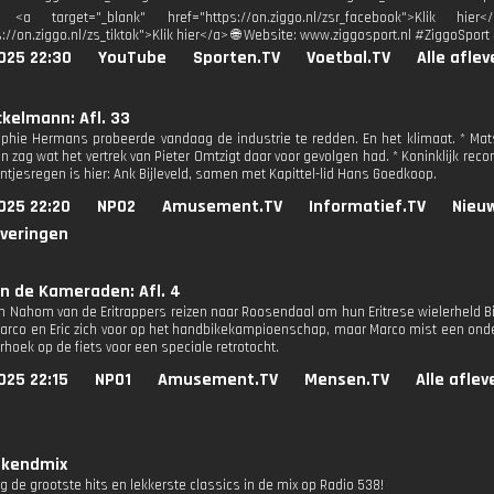
: <a target="_blank" href="https://on.ziggo.nl/zsr_facebook">Klik 
s://on.ziggo.nl/zs_tiktok">Klik hier</a> 🌐 Website: www.ziggosport.nl #ZiggoSpo
025 22:30
YouTube
Sporten.TV
Voetbal.TV
Alle afle
kelmann: Afl. 33
ophie Hermans probeerde vandaag de industrie te redden. En het klimaat. * M
 zag wat het vertrek van Pieter Omtzigt daar voor gevolgen had. * Koninklijk reco
intjesregen is hier: Ank Bijleveld, samen met Kapittel-lid Hans Goedkoop.
025 22:20
NPO2
Amusement.TV
Informatief.TV
Nieu
everingen
n de Kameraden: Afl. 4
 Nahom van de Eritrappers reizen naar Roosendaal om hun Eritrese wielerheld 
arco en Eric zich voor op het handbikekampioenschap, maar Marco mist een ond
rhoek op de fiets voor een speciale retrotocht.
025 22:15
NPO1
Amusement.TV
Mensen.TV
Alle afle
kendmix
g de grootste hits en lekkerste classics in de mix op Radio 538!