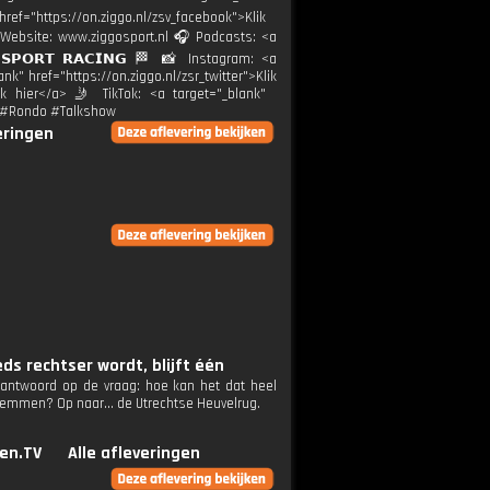
ref="https://on.ziggo.nl/zsv_facebook">Klik
🌐 Website: www.ziggosport.nl 🎧 Podcasts: <a
 𝗦𝗣𝗢𝗥𝗧 𝗥𝗔𝗖𝗜𝗡𝗚 🏁 📸 Instagram: <a
nk" href="https://on.ziggo.nl/zsr_twitter">Klik
lik hier</a> 🤳 TikTok: <a target="_blank"
rt #Rondo #Talkshow
eringen
ds rechtser wordt, blijft één
ntwoord op de vraag: hoe kan het dat heel
 stemmen? Op naar... de Utrechtse Heuvelrug.
en.TV
Alle afleveringen