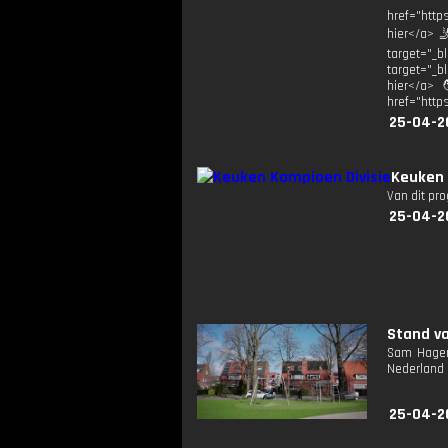
href="http
hier</a> 
target="_b
target="_bl
hier</a> 
href="http
25-04-2
Keuken 
Van dit pr
25-04-2
Stand va
Sam Hagen
Nederland b
25-04-2