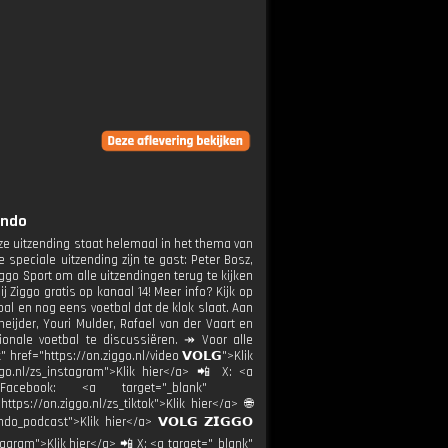
ondo
ze uitzending staat helemaal in het thema van
 speciale uitzending zijn te gast: Peter Bosz,
go Sport om alle uitzendingen terug te kijken
j Ziggo gratis op kanaal 14! Meer info? Kijk op
tbal en nog eens voetbal dat de klok slaat. Aan
neijder, Youri Mulder, Rafael van der Vaart en
ionale voetbal te discussiëren. ↠ Voor alle
href="https://on.ziggo.nl/video 𝗩𝗢𝗟𝗚">Klik
ggo.nl/zs_instagram">Klik hier</a> 📲 X: <a
 Facebook: <a target="_blank"
ttps://on.ziggo.nl/zs_tiktok">Klik hier</a> 🌐
do_podcast">Klik hier</a> 𝗩𝗢𝗟𝗚 𝗭𝗜𝗚𝗚𝗢
stagram">Klik hier</a> 📲 X: <a target="_blank"