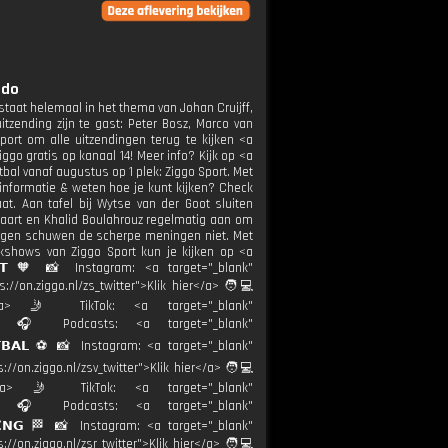
ndo
staat helemaal in het thema van Johan Cruijff,
tzending zijn te gast: Peter Bosz, Marco van
rt om alle uitzendingen terug te kijken <a
iggo gratis op kanaal 14! Meer info? Kijk op <a
tbal vanaf augustus op 1 plek: Ziggo Sport. Met
informatie & weten hoe je kunt kijken? Check
at. Aan tafel bij Wytse van der Goot sluiten
 Vaart en Khalid Boulahrouz regelmatig aan om
undigen schuwen de scherpe meningen niet. Met
lkshows van Ziggo Sport kun je kijken op <a
𝗢𝗥𝗧 🧡 📸 Instagram: <a target="_blank"
://on.ziggo.nl/zs_twitter">Klik hier</a> 🧑💻
ier</a> 🤳 TikTok: <a target="_blank"
ort.nl 🎧 Podcasts: <a target="_blank"
𝗘𝗧𝗕𝗔𝗟 ⚽️ 📸 Instagram: <a target="_blank"
://on.ziggo.nl/zsv_twitter">Klik hier</a> 🧑💻
hier</a> 🤳 TikTok: <a target="_blank"
ort.nl 🎧 Podcasts: <a target="_blank"
𝗖𝗜𝗡𝗚 🏁 📸 Instagram: <a target="_blank"
://on.ziggo.nl/zsr_twitter">Klik hier</a> 🧑💻