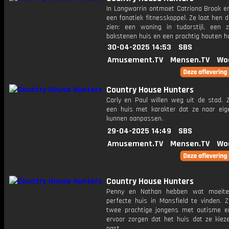
In Langwarrin ontmoet Catriona Brook e
een fanatiek fitnesskoppel. Ze laat hen d
zien: een woning in tudorstijl, een 
bakstenen huis en een prachtig houten hu
30-04-2025 14:53
SBS
Amusement.TV
Mensen.TV
Wo
Country House Hunters
Carly en Paul willen weg uit de stad. 
een huis met karakter dat ze naar ei
kunnen aanpassen.
29-04-2025 14:49
SBS
Amusement.TV
Mensen.TV
Wo
Country House Hunters
Penny en Nathan hebben wat moeit
perfecte huis in Mansfield te vinden. 
twee prachtige jongens met autisme 
ervoor zorgen dat het huis dat ze kieze
past.