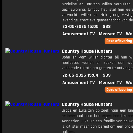
Madeline en Jackson willen verhuizen
gezinswoning. Omdat het stel hun eers
verwacht, willen ze zich graag vesti
levendige, creatieve gemeenschap van de
23-05-2025 15:05
SBS
Amusement.TV
Mensen.TV
Wo
Country House Hunters
John en Pam willen dichter bij hun w
hoofdstad wonen en zoeken een wo
voldoende ruimte om gasten te ontvange
22-05-2025 15:04
SBS
Amusement.TV
Mensen.TV
Wo
Country House Hunters
Grace en Luke zijn op zoek naar een lan
ze helemaal naar hun eigen hand kunne
Aangezien Luke uit een familie van bouw
is dit stel meer dan bereid om een ​​proj
pakken.