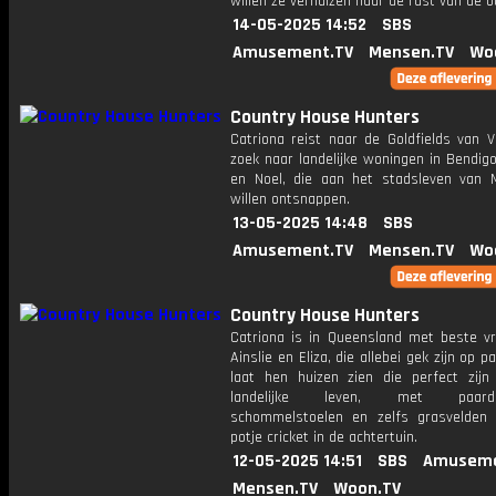
willen ze verhuizen naar de rust van de o
14-05-2025 14:52
SBS
Amusement.TV
Mensen.TV
Wo
Country House Hunters
Catriona reist naar de Goldfields van V
zoek naar landelijke woningen in Bendig
en Noel, die aan het stadsleven van 
willen ontsnappen.
13-05-2025 14:48
SBS
Amusement.TV
Mensen.TV
Wo
Country House Hunters
Catriona is in Queensland met beste vr
Ainslie en Eliza, die allebei gek zijn op p
laat hen huizen zien die perfect zijn
landelijke leven, met paardens
schommelstoelen en zelfs grasvelden
potje cricket in de achtertuin.
12-05-2025 14:51
SBS
Amuseme
Mensen.TV
Woon.TV