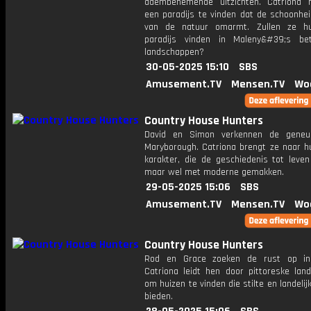
adembenemende uitzichten. Catriona 
een paradijs te vinden dat de schoonhei
van de natuur omarmt. Zullen ze hu
paradijs vinden in Maleny&#39;s be
landschappen?
30-05-2025 15:10
SBS
Amusement.TV
Mensen.TV
Wo
Country House Hunters
David en Simon verkennen de geneu
Maryborough. Catriona brengt ze naar h
karakter, die de geschiedenis tot leven
maar wel met moderne gemakken.
29-05-2025 15:06
SBS
Amusement.TV
Mensen.TV
Wo
Country House Hunters
Rod en Grace zoeken de rust op in 
Catriona leidt hen door pittoreske lan
om huizen te vinden die stilte en landeli
bieden.