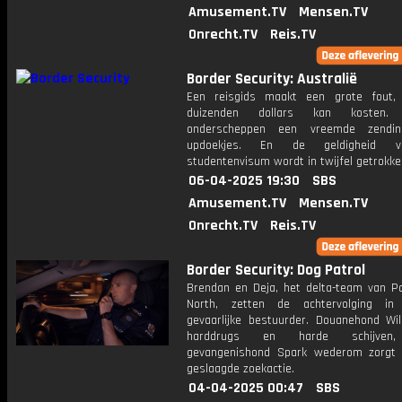
Amusement.TV
Mensen.TV
Onrecht.TV
Reis.TV
Border Security: Australië
Een reisgids maakt een grote fout,
duizenden dollars kan kosten. 
onderscheppen een vreemde zendi
updoekjes. En de geldigheid 
studentenvisum wordt in twijfel getrokke
06-04-2025 19:30
SBS
Amusement.TV
Mensen.TV
Onrecht.TV
Reis.TV
Border Security: Dog Patrol
Brendan en Deja, het delta-team van P
North, zetten de achtervolging i
gevaarlijke bestuurder. Douanehond Wil
harddrugs en harde schijven, 
gevangenishond Spark wederom zorgt
geslaagde zoekactie.
04-04-2025 00:47
SBS