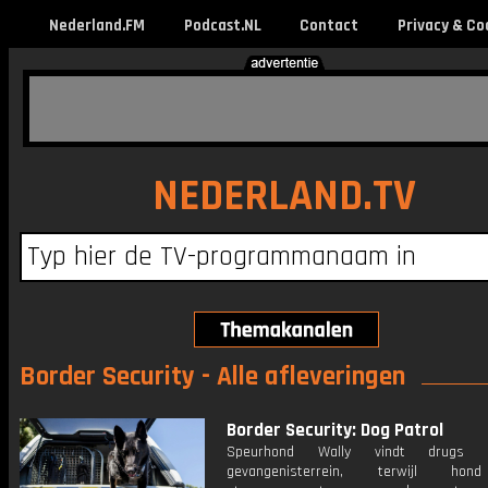
Nederland.FM
Podcast.NL
Contact
Privacy & Co
NEDERLAND.TV
Border Security - Alle afleveringen
Border Security: Dog Patrol
Speurhond Wally vindt drugs
gevangenisterrein, terwijl hon