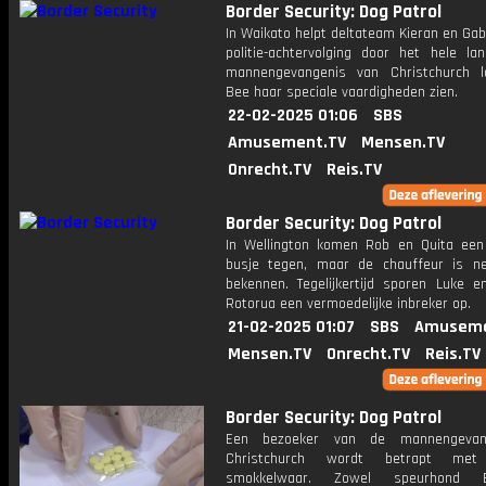
Border Security: Dog Patrol
In Waikato helpt deltateam Kieran en Gab
politie-achtervolging door het hele lan
mannengevangenis van Christchurch 
Bee haar speciale vaardigheden zien.
22-02-2025 01:06
SBS
Amusement.TV
Mensen.TV
Onrecht.TV
Reis.TV
Border Security: Dog Patrol
In Wellington komen Rob en Quita een
busje tegen, maar de chauffeur is n
bekennen. Tegelijkertijd sporen Luke e
Rotorua een vermoedelijke inbreker op.
21-02-2025 01:07
SBS
Amuseme
Mensen.TV
Onrecht.TV
Reis.TV
Border Security: Dog Patrol
Een bezoeker van de mannengevan
Christchurch wordt betrapt met
smokkelwaar. Zowel speurhond E