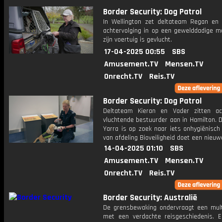
Border Security: Dog Patrol
In Wellington zet deltateam Regan en 
achtervolging in op een gewelddadige ma
zijn voertuig is gevlucht.
17-04-2025 00:55
SBS
Amusement.TV
Mensen.TV
Onrecht.TV
Reis.TV
Border Security: Dog Patrol
Deltateam Kieran en Vader zitten a
vluchtende bestuurder aan in Hamilton. 
Yarra is op zoek naar iets onhygiënisch
van afdeling Bioveiligheid doet een nieuw
14-04-2025 01:10
SBS
Amusement.TV
Mensen.TV
Onrecht.TV
Reis.TV
Border Security: Australië
De grensbewaking ondervraagt een multi
met een verdachte reisgeschiedenis. E