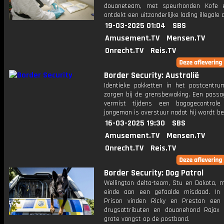
douaneteam, met speurhonden Kofe e
ontdekt een uitzonderlijke lading illegale 
19-03-2025 01:04
SBS
Amusement.TV
Mensen.TV
Onrecht.TV
Reis.TV
Border Security: Australië
Identieke pakketten in het postcentr
zorgen bij de grensbewaking. Een passag
vermist tijdens een bagagecontrol
jongeman is overstuur nadat hij wordt be
16-03-2025 19:30
SBS
Amusement.TV
Mensen.TV
Onrecht.TV
Reis.TV
Border Security: Dog Patrol
Wellington delta-team, Stu en Dakota, 
einde aan een gefaalde misdaad. In
Prison vinden Ricky en Preston een
drugsattributen en douanehond Rajax
grote vangst op de postband.