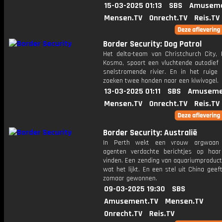
15-03-2025 01:13
SBS
Amuseme
Mensen.TV
Onrecht.TV
Reis.TV
Border Security: Dog Patrol
Het delta-team van Christchurch City,
Kosmo, spoort een vluchtende autodief 
snelstromende rivier. En in het ruige 
zoeken twee honden naar een kiwivogel.
13-03-2025 01:11
SBS
Amuseme
Mensen.TV
Onrecht.TV
Reis.TV
Border Security: Australië
In Perth wekt een vrouw argwaan
agenten verdachte berichtjes op haar
vinden. Een zending van aquariumproduct
wat het lijkt. En een stel uit China geeft
zomaar gewonnen.
09-03-2025 19:30
SBS
Amusement.TV
Mensen.TV
Onrecht.TV
Reis.TV