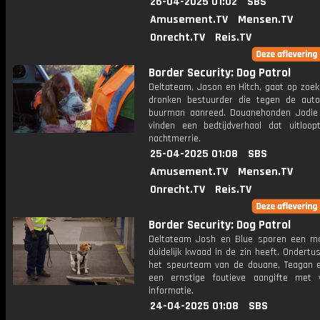
26-04-2025 01:02
SBS
Amusement.TV
Mensen.TV
Onrecht.TV
Reis.TV
Border Security: Dog Patrol
Deltateam, Jason en Hitch, gaat op zoek
dronken bestuurder die tegen de auto
buurman aanreed. Douanehonden Jodie
vinden een bedtijdverhaal dat uitloo
nachtmerrie.
25-04-2025 01:08
SBS
Amusement.TV
Mensen.TV
Onrecht.TV
Reis.TV
Border Security: Dog Patrol
Deltateam Josh en Blue sporen een m
duidelijk kwaad in de zin heeft. Ondertu
het speurteam van de douane, Teagan e
een ernstige foutieve aangifte met 
informatie.
24-04-2025 01:08
SBS