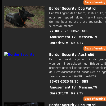
Border Security: Dog Patrol
Het Wellington delta-team, Josh en Iko, 
naar een spoedmelding, terwijl gevan
Gemma haar eerste grote zoektocht n
succesvol afrondt.
27-03-2025 00:57
SBS
Amusement.TV
Mensen.TV
Onrecht.TV
Reis.TV
Border Security: Australië
Een man wekt argwaan bij de grens
wanneer hij terugkeert naar Brisbane. 
probeert gevaarlijke goederen te smokkel
de luchtvrachtfaciliteit ontdekken de a
zeer sterke soort &#39;thee&#39;.
23-03-2025 19:30
SBS
Amusement.TV
Mensen.TV
Onrecht.TV
Reis.TV
Border Security: Dog Patrol