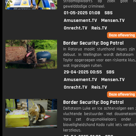
stroomopwaarts op zoek gaat n
gewelddadige crimineel.
01-05-2025 01:08
SBS
Amusement.TV
Mensen.TV
Onrecht.TV
Reis.TV
Border Security: Dog Patrol
In Rotorua maakt stunthond Hayes zijn 
debuut. In Wellington wordt deltateam
Taylor opgeroepen voor een riskante klus
wat ingeslagen ruiten.
29-04-2025 00:55
SBS
Amusement.TV
Mensen.TV
Onrecht.TV
Reis.TV
Border Security: Dog Patrol
Deltateam Luke en Ice achtervolgen een z
vluchtende bestuurder. Het douanetea
Yara zet drugsmokkelaars onder
bioveiligheidshond Koda ruikt iets verdac
kerstkous.