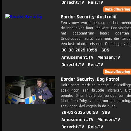
Onrecht.TV
Reis.TV
Border Security: Australië
Een vrouw wordt betrapt op het mee
de inhoud van haar koelkast. Een verdach
het postcentrum baart agenten 
Ondertussen zorgt een man, die terug
een last minute reis naar Cambodja, voor
30-03-2025 18:59
SBS
Amusement.TV
Mensen.TV
Onrecht.TV
Reis.TV
Border Security: Dog Patrol
Delta-team Mark en Moose, uit Wellingt
zoek naar een brutale inbreker. Biove
beagle, Gina, heeft de vangst van d
Martin en Toby, van natuurbescherming
zoek naar kiwi-vogels in de bush.
28-03-2025 00:58
SBS
Amusement.TV
Mensen.TV
Onrecht.TV
Reis.TV