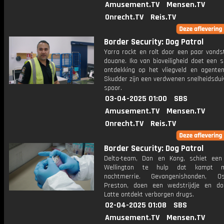
Amusement.TV
Mensen.TV
Onrecht.TV
Reis.TV
Border Security: Dog Patrol
Yarra rockt en rolt door een paar vonds
douane. Iko van bioveiligheid doet een 
ontdekking op het vliegveld en agente
Skudder zijn een verdwenen snelheidsdui
spoor.
03-04-2025 01:00
SBS
Amusement.TV
Mensen.TV
Onrecht.TV
Reis.TV
Border Security: Dog Patrol
Delta-team, Dan en Kong, schiet een
Wellington te hulp dat kampt 
nachtmerrie. Gevangenishonden, 
Preston, doen een wedstrijdje en d
Latte ontdekt verborgen drugs.
02-04-2025 01:08
SBS
Amusement.TV
Mensen.TV