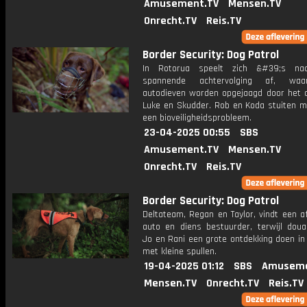
Amusement.TV
Mensen.TV
Onrecht.TV
Reis.TV
Border Security: Dog Patrol
In Rotorua speelt zich &#39;s na
spannende achtervolging af, waa
autodieven worden opgejaagd door het 
Luke en Skudder. Rob en Koda stuiten mo
een bioveiligheidsprobleem.
23-04-2025 00:55
SBS
Amusement.TV
Mensen.TV
Onrecht.TV
Reis.TV
Border Security: Dog Patrol
Deltateam, Regan en Taylor, vindt een a
auto en diens bestuurder, terwijl dou
Jo en Rani een grote ontdekking doen in
met kleine spullen.
19-04-2025 01:12
SBS
Amuseme
Mensen.TV
Onrecht.TV
Reis.TV