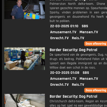
Palmerston North delta-team, Shane
sporen gezochte mannen op. Speurhonde
Sparky, vinden problemen in een ger
gevangenis en douanehond Flo heeft e
buit te pakken.
22-03-2025 01:10
SBS
Amusement.TV
Mensen.TV
Onrecht.TV
Reis.TV
Border Security: Dog Patrol
De speurhond van de gevangenis, Dug, ru
drugs als bedrog. Politiehond Falon uit 
spoort een illegale immigrant op en d
Willow doet een schot in de roos.
20-03-2025 01:08
SBS
Amusement.TV
Mensen.TV
Onrecht.TV
Reis.TV
Border Security: Dog Patrol
Christchurch delta-team, Regan en Kosm
alles op het spel na een gewelddadige ov