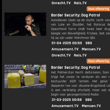
Onrecht.TV
Reis.TV
Border Security: Dog Patrol
Autodieven slaan op de vlucht, recht vo
van Luke en Skudder, het Rotorua de
Speurhond Yarra vindt twee keer dr
beagle van Bioveiligheid, Frisbee, laat zi
hij op zijn vader Watchman lijkt.
01-04-2025 00:50
SBS
Amusement.TV
Mensen.TV
Onrecht.TV
Reis.TV
Border Security: Dog Patrol
Het Palmerston North delta-team, Sam 
krijgt het zwaar te verduren als een v
bestuurder blijft rennen. Het geluk
dapperen toe voor douane-drugshond Lat
is een verdrietig afscheid, maar ook 
begin voor gevangenishond Radar.
31-03-2025 00:58
SBS
Amusement.TV
Mensen.TV