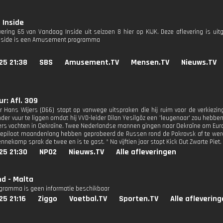
 Inside
evering 65 van Vandaag Inside uit seizoen 8 hier op KIJK. Deze aflevering is ui
nside is een Amusement programma
25 21:38
SBS
Amusement.TV
Mensen.TV
Nieuws.TV
r: Afl. 309
r Hans Wijers (D66) stapt op vanwege uitspraken die hij ruim voor de verkiezi
der vuur te liggen omdat hij VVD-leider Dilan Yesilgöz een 'leugenaar' zou hebbe
rs vochten in Oekraïne. Twee Nederlandse mannen gingen naar Oekraïne om Euro
nepiloot maandenlang hebben geprobeerd de Russen rond de Pokrovsk af te weren.
nnekamp sprak de twee en is te gast. * Na vijftien jaar stopt Kick Out Zwarte Piet
25 21:30
NPO2
Nieuws.TV
Alle afleveringen
nd - Malta
ogramma is geen informatie beschikbaar
25 21:16
Ziggo
Voetbal.TV
Sporten.TV
Alle afleverin