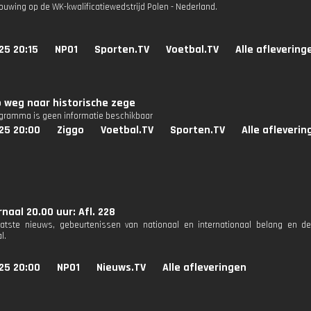
uwing op de WK-kwalificatiewedstrijd Polen - Nederland.
25 20:15
NPO1
Sporten.TV
Voetbal.TV
Alle aflevering
 weg naar historische zege
ogramma is geen informatie beschikbaar
25 20:00
Ziggo
Voetbal.TV
Sporten.TV
Alle afleverin
naal 20.00 uur: Afl. 228
aatste nieuws, gebeurtenissen van nationaal en internationaal belang en d
l.
25 20:00
NPO1
Nieuws.TV
Alle afleveringen