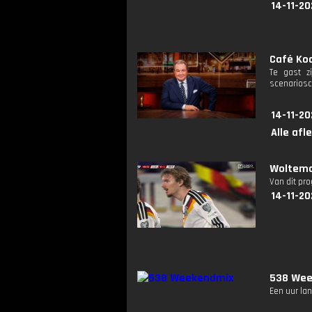
14-11-20
Café Koc
Te gast z
scenariosc
14-11-20
Alle afl
Woltema
Van dit pr
14-11-20
538 Wee
Een uur lan