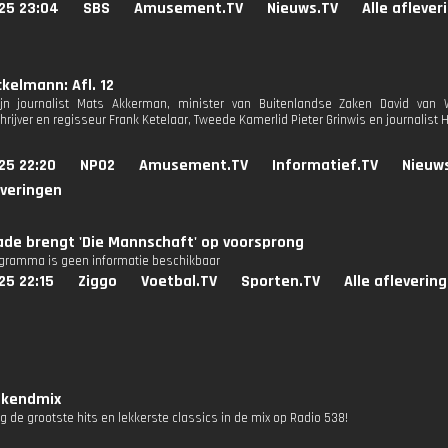
25 23:04
SBS
Amusement.TV
Nieuws.TV
Alle aflever
kelmann: Afl. 12
ijn journalist Mats Akkerman, minister van Buitenlandse Zaken David van
hrijver en regisseur Frank Ketelaar, Tweede Kamerlid Pieter Grinwis en journalist
25 22:20
NPO2
Amusement.TV
Informatief.TV
Nieuw
everingen
de brengt 'Die Mannschaft' op voorsprong
ogramma is geen informatie beschikbaar
25 22:15
Ziggo
Voetbal.TV
Sporten.TV
Alle afleverin
kendmix
g de grootste hits en lekkerste classics in de mix op Radio 538!