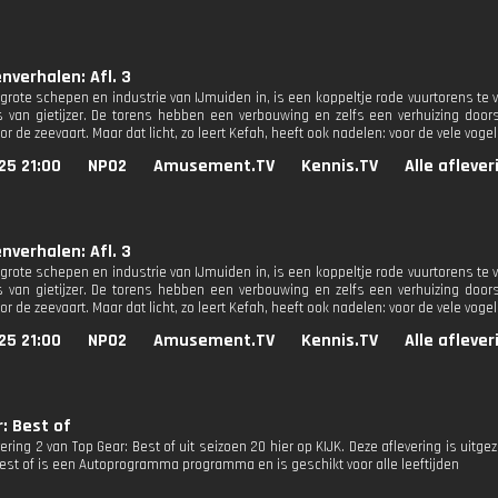
nverhalen: Afl. 3
grote schepen en industrie van IJmuiden in, is een koppeltje rode vuurtorens te v
 van gietijzer. De torens hebben een verbouwing en zelfs een verhuizing doorst
r de zeevaart. Maar dat licht, zo leert Kefah, heeft ook nadelen: voor de vele vogel
25 21:00
NPO2
Amusement.TV
Kennis.TV
Alle afleve
nverhalen: Afl. 3
grote schepen en industrie van IJmuiden in, is een koppeltje rode vuurtorens te v
 van gietijzer. De torens hebben een verbouwing en zelfs een verhuizing doorst
r de zeevaart. Maar dat licht, zo leert Kefah, heeft ook nadelen: voor de vele vogel
25 21:00
NPO2
Amusement.TV
Kennis.TV
Alle afleve
: Best of
vering 2 van Top Gear: Best of uit seizoen 20 hier op KIJK. Deze aflevering is uitg
Best of is een Autoprogramma programma en is geschikt voor alle leeftijden