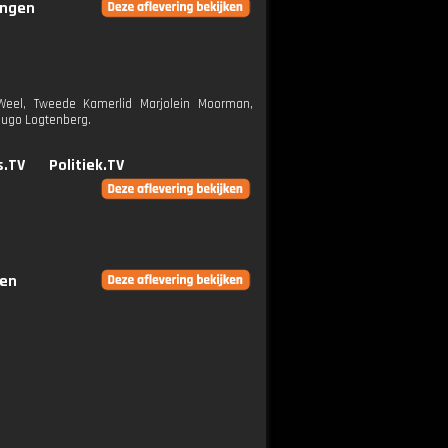
ingen
 Weel, Tweede Kamerlid Marjolein Moorman,
 Hugo Logtenberg.
s.TV
Politiek.TV
gen