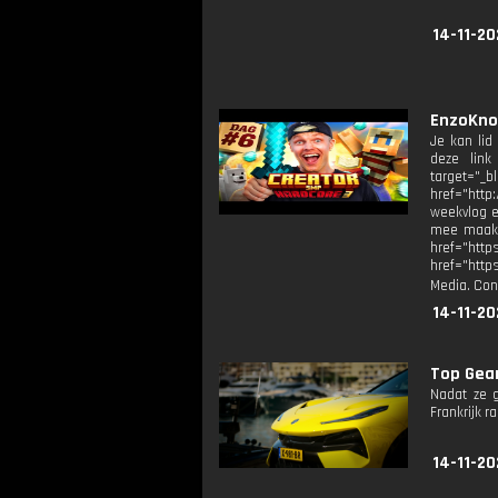
14-11-20
EnzoKnol
Je kan lid
deze link
target="_
href="http
weekvlog e
mee maak: 
href="h
href="http
Media. Con
14-11-20
Top Gear
Nadat ze 
Frankrijk r
14-11-20