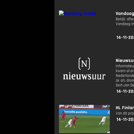
Vandaag
Bekijk afl
Vandaag I
14-11-20
Nieuwsuu
Informateu
kwam al on
Nederlande
ze als dro
Gert-Jan De
14-11-20
HL Finla
Van dit pr
14-11-20