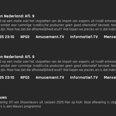
n Nederland: Afl. 9
d op een motie over het stopzetten van de import van wapens uit Israël antwoo
 omdat voor sommige Israëlische producten geen goed alternatief bestaat. Nede
 zijn. Maar hoe ziet die afhankelijkheid eruit? Wat kopen we precies en is dat ind
25 23:10
NPO2
Amusement.TV
Informatief.TV
Mense
n Nederland: Afl. 9
d op een motie over het stopzetten van de import van wapens uit Israël antwoo
 omdat voor sommige Israëlische producten geen goed alternatief bestaat. Nede
 zijn. Maar hoe ziet die afhankelijkheid eruit? Wat kopen we precies en is dat ind
25 23:10
NPO2
Amusement.TV
Informatief.TV
Mense
euws
evering 317 van Shownieuws uit seizoen 2025 hier op KIJK. Deze aflevering is ui
s is een Nieuws programma