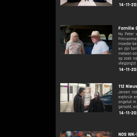
14-11-20
Familie 
Nu Peter 
Prinsenmeer
moeder bei
en zijn fa
meteen aan,
op zoek na
vliegangst
14-11-20
112 Nieu
Jeroen sta
explosie e
ongeluk in
geraakt, w
14-11-20
NOS WK-k