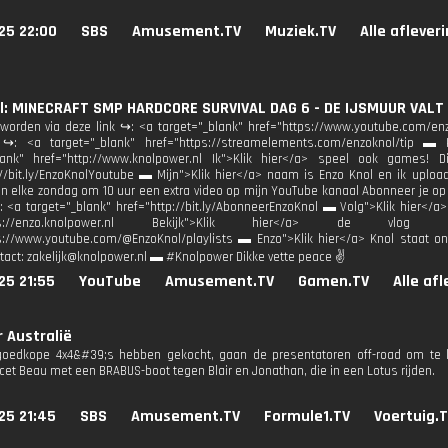
25 22:00
SBS
Amusement.TV
Muziek.TV
Alle aflever
: MINECRAFT SMP HARDCORE SURVIVAL DAG 6 - DE IJSMUUR VALT BI
 worden via deze link ↪: <a target="_blank" href="https://www.youtube.com/enz
 ↪: <a target="_blank" href="https://streamelements.com/enzoknol/tip ▬ 
blank" href="http://www.knolpower.nl Ik">Klik hier</a> speel ook games! D
://bit.ly/EnzoKnolYoutube ▬ Mijn">Klik hier</a> naam is Enzo Knol en ik up
n elke zondag om 10 uur een extra video op mijn YouTube kanaal Abonneer je op m
<a target="_blank" href="http://bit.ly/AbonneerEnzoKnol ▬ Volg">Klik hier</a>
ttps://enzo.knolpower.nl Bekijk">Klik hier</a> de vlog af
s://www.youtube.com/@EnzoKnol/playlists ▬ Enzo">Klik hier</a> Knol staat o
tact: zakelijk@knolpower.nl ▬ #Knolpower Dikke vette peace ✌
25 21:55
YouTube
Amusement.TV
Gamen.TV
Alle af
 Australië
goedkope 4x4&#39;s hebben gekocht, gaan de presentatoren off-road om te k
acet Beau met een BRABUS-boot tegen Blair en Jonathan, die in een Lotus rijden.
25 21:45
SBS
Amusement.TV
Formule1.TV
Voertuig.