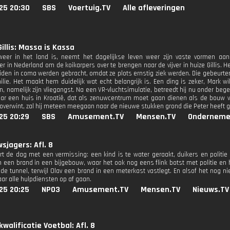
25 20:30
SBS
Voertuig.TV
Alle afleveringen
Gillis: Massa is Kassa
weer in het land is, neemt het dagelijkse leven weer zijn vaste vormen aa
 in Nederland om de koikarpers over te brengen naar de vijver in huize Gillis. He
den in coma werden gebracht, omdat ze plots ernstig ziek werden. Die gebeurt
milie. Het maakt hem duidelijk wat echt belangrijk is. Een ding is zeker, Mark w
 namelijk zijn vliegangst. Na een VR-vluchtsimulatie, betreedt hij nu onder begel
ar een huis in Kroatië, dat als zenuwcentrum moet gaan dienen als de bouw va
 overwint, zal hij meteen meegaan naar de nieuwe stukken grond die Peter heeft 
25 20:29
SBS
Amusement.TV
Mensen.TV
Onderneme
wsjagers: Afl. 8
rt de dag met een vermissing: een kind is te water geraakt, duikers en politie
n een brand in een bijgebouw, waar het ook nog eens flink botst met politie en
 de tunnel, terwijl Olav een brand in een meterkast vastlegt. En alsof het nog n
aar alle hulpdiensten op af gaan.
25 20:25
NPO3
Amusement.TV
Mensen.TV
Nieuws.TV
walificatie Voetbal: Afl. 8