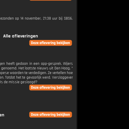
tgezonden op 14 november, 21:38 uur bij SBS6.
Alle afleveringen
ngen heeft gedaan in een app-gesprek. Wijers
n genoemd. Het laatste nieuws uit Den Haag. *
pese waarden te verdedigen. Ze vertellen hoe
 Totdat het te gevaarlijk werd. Verslaggever
. Is de missie geslaagd?
gen