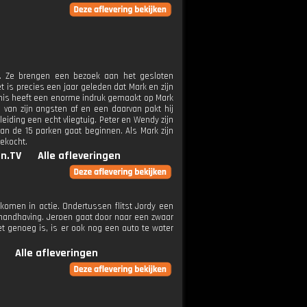
n. Ze brengen een bezoek aan het gesloten
t is precies een jaar geleden dat Mark en zijn
enis heeft een enorme indruk gemaakt op Mark
il van zijn angsten af en een daarvan pakt hij
eiding een echt vliegtuig. Peter en Wendy zijn
n de 15 parken gaat beginnen. Als Mark zijn
gekocht.
n.TV
Alle afleveringen
 komen in actie. Ondertussen flitst Jordy een
 handhaving. Jeroen gaat door naar een zwaar
iet genoeg is, is er ook nog een auto te water
Alle afleveringen