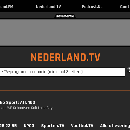
land.FM
Nederland.TV
Podcast.NL
Cont
NEDERLAND.TV
io Sport: Afl. 163
g van WB Schaatsen Salt Lake City.
25 23:55
NPO3
Sporten.TV
Voetbal.TV
Alle afleverin