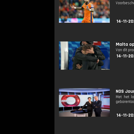
Voorbescho
14-11-20
Malta op
Van dit pr
14-11-20
NOS Jour
Met het l
gebarentaa
14-11-20