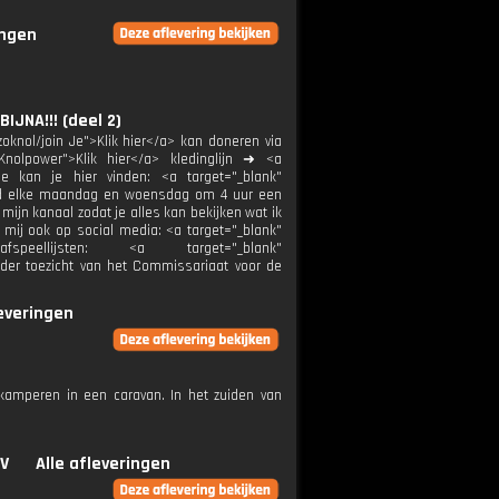
ingen
JNA!!! (deel 2)
oknol/join Je">Klik hier</a> kan doneren via
Knolpower">Klik hier</a> kledinglijn ➜ <a
ie kan je hier vinden: <a target="_blank"
load elke maandag en woensdag om 4 uur een
ijn kanaal zodat je alles kan bekijken wat ik
 mij ook op social media: <a target="_blank"
speellijsten: <a target="_blank"
nder toezicht van het Commissariaat voor de
leveringen
amperen in een caravan. In het zuiden van
TV
Alle afleveringen