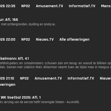
026 22:35
NPO2
Amusement.TV
Informatief.TV
Mens
r: Afl. 166
 met achtergronden, duiding en analyse.
026 22:00
NPO2
Nieuws.TV
Alle afleveringen
kelmann: Afl. 41
fdrolspelers en smaakmakers schuiven aan om terug- en vooruit te blikken op
itiek. Samen met sidekick Mats Akkerman neemt Sven de kijker mee in Haagse ont
26 21:10
NPO2
Amusement.TV
Informatief.TV
Nieuw
everingen
 WK Voetbal 2026: Afl. 1
s verslag van de eerste helft Verenigde Staten - Australië.