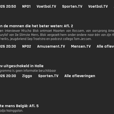
026 20:50
NPO1
Voetbal.TV
Sporten.TV
Voetbal.TV
n de mannen die het beter weten: Afl. 2
 en interviewer Mischa Blok ontmoet Maarten van Rossem, van oorsprong Amer
jurylid' van De Slimste Mens. Blok vergezelt hem onder andere naar één van zij
Freriks, jeugdvriend Sep Troelstra en podcast collega Tom Jessen.
026 20:30
NPO2
Amusement.TV
Mensen.TV
Alle afle
 uitgeschakeld in Halle
ogramma is geen informatie beschikbaar
026 20:30
Ziggo
Sporten.TV
Alle afleveringen
te mens België: Afl. 5
Radja Nainggolan.