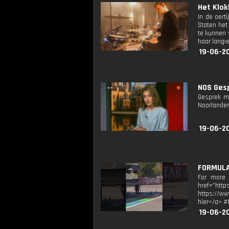
Het Klokh
In de oert
Staten het
te kunnen 
haar langv
19-06-2
NOS Gesp
Gesprek me
Noorlander
19-06-2
FORMULA
For more F
href="htt
https://ww
hier</a> #
19-06-2