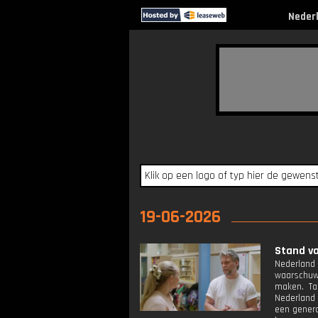
Neder
19-06-2026
Stand va
Nederland
waarschuwe
maken. Ta
Nederland 
een genera