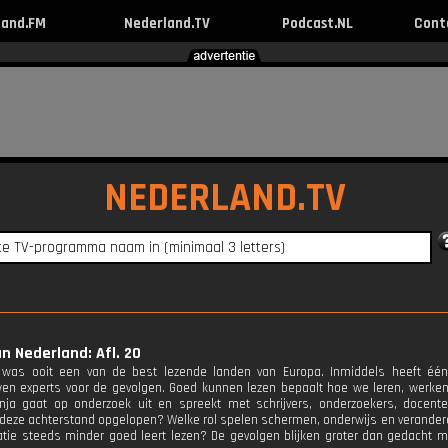
land.FM
Nederland.TV
Podcast.NL
Cont
NEDERLAND.TV
n Nederland: Afl. 20
 was ooit een van de best lezende landen van Europa. Inmiddels heeft éé
n experts voor de gevolgen. Goed kunnen lezen bepaalt hoe we leren, werken,
nja gaat op onderzoek uit en spreekt met schrijvers, onderzoekers, docen
deze achterstand opgelopen? Welke rol spelen schermen, onderwijs en verander
tie steeds minder goed leert lezen? De gevolgen blijken groter dan gedacht maa