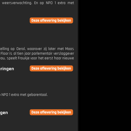
e weersverwachting. En op NPO 1 extra met
lling op Oerol, waarover zij later met Maas
loor is al tien jaar parlementair verslaggever
eau, speelt Froukje voor het eerst haar nieuwe
eringen
p NPO 1 extra met gebarentaal.
ngen