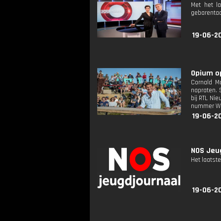
Met het l
gebarentaa
19-06-2
Opium op
Cornald Ma
napraten. S
bij RTL Ni
nummer Wer
19-06-2
NOS Jeug
Het laatste
19-06-2