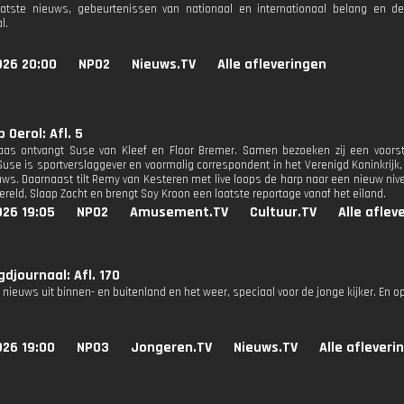
aatste nieuws, gebeurtenissen van nationaal en internationaal belang en d
l.
026 20:00
NPO2
Nieuws.TV
Alle afleveringen
 Oerol: Afl. 5
as ontvangt Suse van Kleef en Floor Bremer. Samen bezoeken zij een voorste
use is sportverslaggever en voormalig correspondent in het Verenigd Koninkrijk, F
euws. Daarnaast tilt Remy van Kesteren met live loops de harp naar een nieuw niv
eld, Slaap Zacht en brengt Soy Kroon een laatste reportage vanaf het eiland.
026 19:05
NPO2
Amusement.TV
Cultuur.TV
Alle aflev
djournaal: Afl. 170
 nieuws uit binnen- en buitenland en het weer, speciaal voor de jonge kijker. En o
026 19:00
NPO3
Jongeren.TV
Nieuws.TV
Alle afleveri