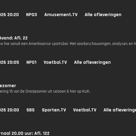
026 20:20
NPO3
Amusement.TV
Alle afleveringen
vond: Afl. 22
w live vanuit een Amerikaanse sportsbar. Met voorbeschouwingen, analyses en he
026 20:05
NPO1
Voetbal.TV
Alle afleveringen
jezomer
vering 15 van De Oranjezomer uit seizoen 6 hier op KIJK.
026 20:00
SBS
Sporten.TV
Voetbal.TV
Alle aflevering
naal 20.00 uur: Afl. 122