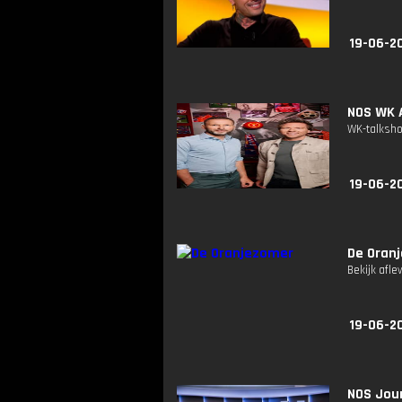
19-06-2
NOS WK A
WK-talksho
19-06-2
De Oran
Bekijk afle
19-06-2
NOS Jour