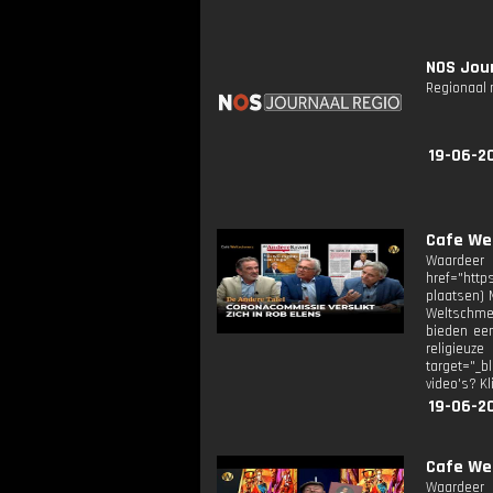
NOS Jour
Regionaal 
19-06-20
Cafe We
Waardeer
href="http
plaatsen) 
Weltschmer
bieden een
religieuze
target="_b
video's? Kl
19-06-20
Cafe Wel
Waardeer