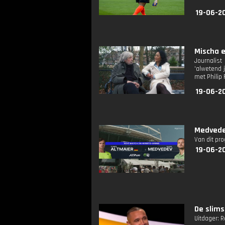
19-06-2
Mischa e
Journalist
'alwetend 
met Philip 
19-06-2
Medvedev
Van dit pr
19-06-2
De slims
Uitdager: 