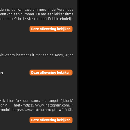
eden is dankzij jazzdrummers in de Verenigde
 maat van een nummer. En om een lekker ritme
or ritme? In de sketch heeft Debbie eindelijk
rviewteam bestaat uit Marleen de Rooy, Arjan
en
Klik hier</a> our store: <a target="_blank"
ank" href="https://www.instagram.com/F1
rmula1 https://www.tiktok.com/@f1 #F1">Klik