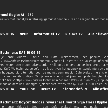
naal Regio: Afl. 252
nieuws met landelijke uitstraling, gemaakt door de NOS en de regionale omroepe
26 18:15
NPO2
Informatief.TV
Nieuws.TV
Alle afleve
ltschmerz: DAT 19 06 26
 je onze video's? Steun dan Café Weltschmerz, het podium voor 
s://www.cafeweltschmerz.nl/doneren/ Voor">Klik hier</a> de volledige afleveri
Meer weten over (naam adverteerder)? Klik op de onderstaande link: [OMSCHRIJVI
z. Café Weltschmerz gelooft in de kracht van het gesprek en zendt interviews u
 hoogwaardig alternatief voor de mainstream media. Café Weltschmerz is ona
 of commerciële partijen. Wil je meer video's bekijken en op de hoogte bli
lank" href="https://www.cafeweltschmerz.nl/videos/ Wil">Klik hier</a> je o
ik dan op deze link: <a target="_blank" href="https://bit.ly/3XweTO0">Klik hier</a>
26 18:14
YouTube
Beurs.TV
Informatief.TV
Alle afl
tschmerz: Boycot Haagse roversnest, wordt Vrije Fries | Rypke
 je onze video's? Steun dan Café Weltschmerz, het podium voor 