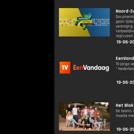
Noord-Zu
Documentai
gezin tijd
vereniging
Verbeeldin
regisseert.
19-06-2
EenVanda
15-jarige 
* Nederlan
19-06-2
Het Blok
De teams r
moeite me
19-06-2