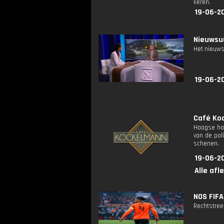
keren.
19-06-2
Nieuwsuu
Het nieuws
19-06-2
Café Koc
Haagse hoo
van de pol
schenen.
19-06-20
Alle afl
NOS FIFA
Rechtstreek