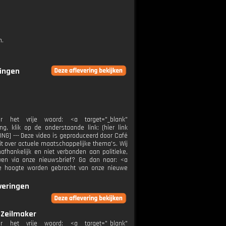
n.
ringen
het vrije woord: <a target="_blank"
ng, klik op de onderstaande link: (hier link
NG] --- Deze video is geproduceerd door Café
it over actuele maatschappelijke thema's. Wij
fhankelijk en niet verbonden aan politieke,
jven via onze nieuwsbrief? Ga dan naar: <a
p de hoogte worden gebracht van onze nieuwe
everingen
 Zeilmaker
het vrije woord: <a target="_blank"