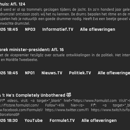
uis: Afl. 124
ijd werd er al op trommels geslagen tijdens de jacht. En zo'n honderd jaar gel
 drumstel ontstaan zoals wij het nu kennen. De drums bepalen het ritme en de
spelen heb je natuurlijk een goede drummer nodig. Heeft Eva een beetje gevoel vo
erwachte drumstel.
026 18:45
NPO3
Informatief.TV
Alle afleveringen
rek minister-president: Afl. 16
t de vicepremier Yesilgöz over actuele ontwikkelingen in de politiek. Het inte
 en Mariëlle Tweebeeke.
026 18:45
NPO1
Nieuws.TV
Politiek.TV
Alle aflevering
 1: He's Completely Unbothered 🤣
1® videos, visit: <a target="_blank" href="https://www.Formula1.com Visit">
ps://f1store.formula1.com/ Follow">Klik hier</a> F1®: <a target="_bl
w.facebook.com/Formula1/ https://www.twitter.com/F1 https://www.twitch.tv/fo
BarcelonaGP
026 18:30
YouTube
Formule1.TV
Alle afleveringen