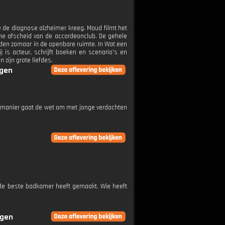
e de diagnose alzheimer kreeg. Maud filmt het
ene afscheid van de accordeonclub. De gehele
lden zomaar in de openbare ruimte. In Wat een
 is acteur, schrijft boeken en scenario's en
n zijn grote liefdes.
ngen
ze manier gaat de wet om met jonge verdachten
 de beste badkamer heeft gemaakt. Wie heeft
ngen