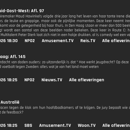
id-Oost-West: Afl. 97
remaker Maud Hawinkels volgde drie jaar lang het leven van haar tante Irene di
ens de leuke en grappige, maar ook de pijnlijke momenten. Deze keer neemt Ir
 komt voor de gelegenheid bij haar thuis. In Den Haag staan er meer dan 500 bee
g! wordt een aantal van deze beelden nader bekeken. Deze keer in Route C: hij
 Multitalent Peter Sterk laat zich niet in een hokje drukken, al is comedy wel een va
026 18:30
NPO2
Amusement.TV
Reis.TV
Alle afleveri
ag: Afl. 145
verdacht van doden ouders: zo uitzonderlijk is dat * Hoe werkt jeugdrecht? Op de
d voetbalt tegen Zweden: alles wat je van het land moet weten
026 18:25
NPO2
Nieuws.TV
Alle afleveringen
 Australië
acen tegen de klok om hun hoofdbadkamers af te krijgen. De jury bepaalt wie
t de feedback?
026 18:25
SBS
Amusement.TV
Woon.TV
Alle afleveri