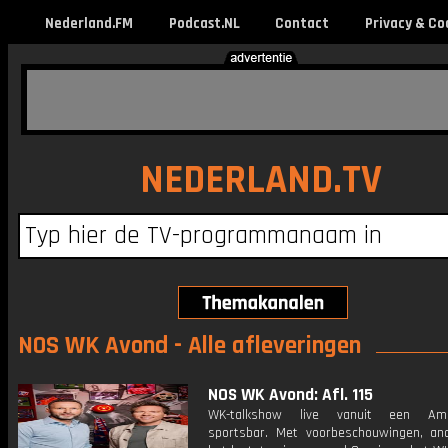
Nederland.FM
Podcast.NL
Contact
Privacy & Co
NEDERLAND.TV
NOS WK Avond - Alle afleveringen
NOS WK Avond: Afl. 115
WK-talkshow live vanuit een Ame
sportsbar. Met voorbeschouwingen, an