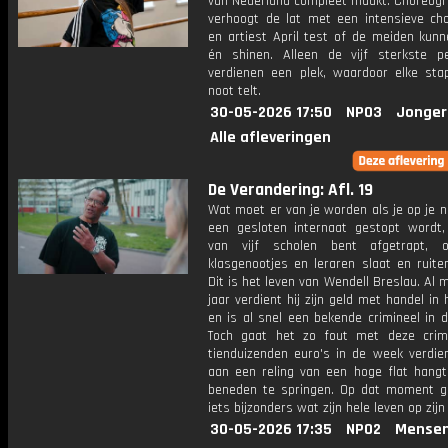
van Nederland compleet maakt. Choreogr
verhoogt de lat met een intensieve cho
en artiest April test of de meiden kunn
én shinen. Alleen de vijf sterkste p
verdienen een plek, waardoor elke sta
noot telt.
30-05-2026 17:50
NPO3
Jonger
Alle afleveringen
De Verandering: Afl. 19
Wat moet er van je worden als je op je 
een gesloten internaat gestopt wordt,
van vijf scholen bent afgetrapt, 
klasgenootjes en leraren slaat en ruite
Dit is het leven van Wendell Breslau. Al 
jaar verdient hij zijn geld met handel in
en is al snel een bekende crimineel in d
Toch gaat het zo fout met deze crimi
tienduizenden euro's in de week verdien
aan een reling van een hoge flat hang
beneden te springen. Op dat moment g
iets bijzonders wat zijn hele leven op zijn
30-05-2026 17:35
NPO2
Mensen