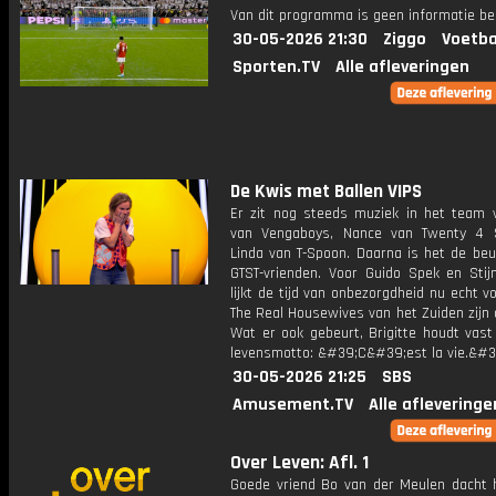
Van dit programma is geen informatie be
30-05-2026 21:30
Ziggo
Voetba
Sporten.TV
Alle afleveringen
De Kwis met Ballen VIPS
Er zit nog steeds muziek in het team 
van Vengaboys, Nance van Twenty 4 
Linda van T-Spoon. Daarna is het de beu
GTST-vrienden. Voor Guido Spek en Stij
lijkt de tijd van onbezorgdheid nu echt vo
The Real Housewives van het Zuiden zijn
Wat er ook gebeurt, Brigitte houdt vast
levensmotto: &#39;C&#39;est la vie.&#3
30-05-2026 21:25
SBS
Amusement.TV
Alle afleveringe
Over Leven: Afl. 1
Goede vriend Bo van der Meulen dacht 