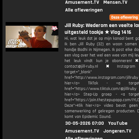
Amusement.TV
Mensen.TV
Alle afleveringen
Jill Ruby: Wederom een veelte la
uitgesteld taakje ★ Vlog 1416
Hi, wat leuk dat je op mijn kanaal bent ga
Ik ben Jill Ruby (32) en woon samen
hondje Bodhi in Nijmegen. Ik post elke d
een vlog over het wel een wee van mij lev
het leuk vindt kun je abonneren! ✖
contact@jill-ruby.nl ✖ Instagr
target="_blank"
href="http://www.instagram.com/jillrub
hier</a> TikTok - <a target="
href="https://www.tiktok.com/@jilllrub
hier</a> Step-Up groep - <a target
href="https://join.thestepupapp.com/IYL
Deze">Klik hier</a> video bevat geen
samenwerking of gekregen producten. 
komt van Epidemic Sound.
30-05-2026 07:00
YouTube
Amusement.TV
Jongeren.TV
Alle afleveringen