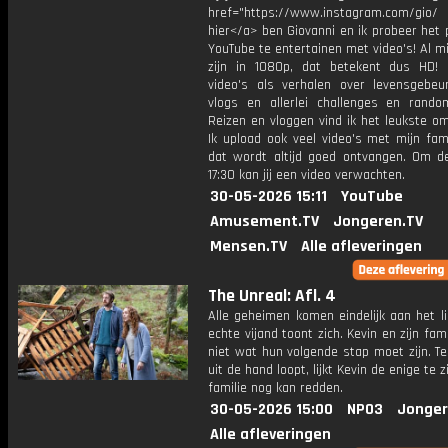
href="https://www.instagram.com/gio/
hier</a> ben Giovanni en ik probeer het 
YouTube te entertainen met video's! Al mi
zijn in 1080p, dat betekent dus HD! 
video's als verhalen over levensgebeur
vlogs en allerlei challenges en rando
Reizen en vloggen vind ik het leukste o
Ik upload ook veel video's met mijn fam
dat wordt altijd goed ontvangen. Om 
17:30 kan jij een video verwachten.
30-05-2026 15:11
YouTube
Amusement.TV
Jongeren.TV
Mensen.TV
Alle afleveringen
The Unreal: Afl. 4
Alle geheimen komen eindelijk aan het l
echte vijand toont zich. Kevin en zijn fam
niet wat hun volgende stap moet zijn. Ter
uit de hand loopt, lijkt Kevin de enige te zi
familie nog kan redden.
30-05-2026 15:00
NPO3
Jonger
Alle afleveringen