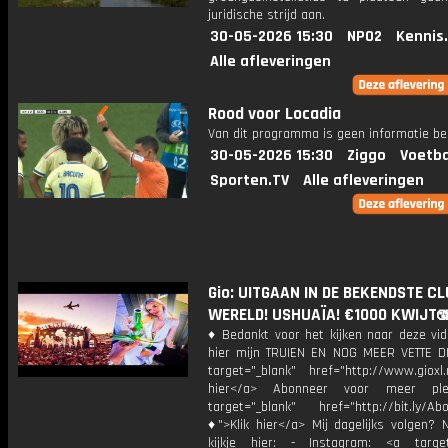
juridische strijd aan.
30-05-2026 15:30
NPO2
Kennis
Alle afleveringen
Rood voor Locadia
Van dit programma is geen informatie be
30-05-2026 15:30
Ziggo
Voetba
Sporten.TV
Alle afleveringen
Gio: UITGAAN IN DE BEKENDSTE CL
WERELD! USHUAÏA! €1000 KWIJT
♦ Bedankt voor het kijken naar deze vid
hier mijn TRUIEN EN NOG MEER VETTE D
target="_blank" href="http://www.gioxl.
hier</a> Abonneer voor meer ple
target="_blank" href="http://bit.ly/Ab
♦">Klik hier</a> Mij dagelijks volgen?
kijkje hier: - Instagram: <a target