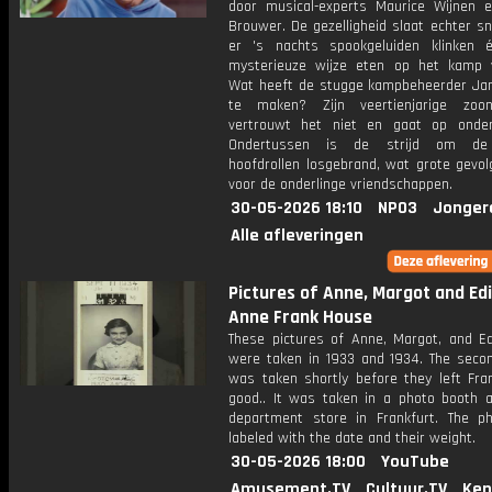
door musical-experts Maurice Wijnen e
Brouwer. De gezelligheid slaat echter s
er 's nachts spookgeluiden klinken
mysterieuze wijze eten op het kamp v
Wat heeft de stugge kampbeheerder Ja
te maken? Zijn veertienjarige zoo
vertrouwt het niet en gaat op onder
Ondertussen is de strijd om de
hoofdrollen losgebrand, wat grote gevol
voor de onderlinge vriendschappen.
30-05-2026 18:10
NPO3
Jonger
Alle afleveringen
Pictures of Anne, Margot and Edit
Anne Frank House
These pictures of Anne, Margot, and Ed
were taken in 1933 and 1934. The secon
was taken shortly before they left Fran
good.. It was taken in a photo booth at
department store in Frankfurt. The p
labeled with the date and their weight.
30-05-2026 18:00
YouTube
Amusement.TV
Cultuur.TV
Ken