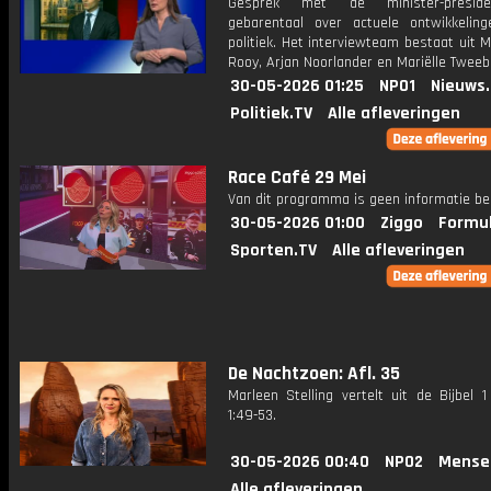
Gesprek met de minister-presid
gebarentaal over actuele ontwikkelin
politiek. Het interviewteam bestaat uit 
Rooy, Arjan Noorlander en Mariëlle Tweeb
30-05-2026 01:25
NPO1
Nieuws
Politiek.TV
Alle afleveringen
Race Café 29 Mei
Van dit programma is geen informatie be
30-05-2026 01:00
Ziggo
Formul
Sporten.TV
Alle afleveringen
De Nachtzoen: Afl. 35
Marleen Stelling vertelt uit de Bijbel 
1:49-53.
30-05-2026 00:40
NPO2
Mense
Alle afleveringen