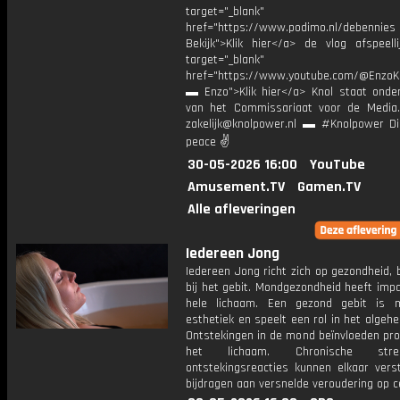
target="_blank"
href="https://www.podimo.nl/debennies
Bekijk">Klik hier</a> de vlog afspeelli
target="_blank"
href="https://www.youtube.com/@EnzoKn
▬ Enzo">Klik hier</a> Knol staat onder
van het Commissariaat voor de Media.
zakelijk@knolpower.nl ▬ #Knolpower Di
peace ✌
30-05-2026 16:00
YouTube
Amusement.TV
Gamen.TV
Alle afleveringen
Iedereen Jong
Iedereen Jong richt zich op gezondheid,
bij het gebit. Mondgezondheid heeft imp
hele lichaam. Een gezond gebit is 
esthetiek en speelt een rol in het algehel
Ontstekingen in de mond beïnvloeden pro
het lichaam. Chronische st
ontstekingsreacties kunnen elkaar vers
bijdragen aan versnelde veroudering op c