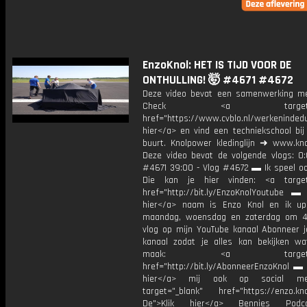
EnzoKnol: HET IS TIJD VOOR DE
ONTHULLING! 🤯 #4671 #4672
Deze video bevat een samenwerking m
Check <a target="_b
href="https://www.cvblo.nl/werkenindedu
hier</a> en vind een techniekschool bij
buurt. Knolpower kledinglijn ➜ www.kno
Deze video bevat de volgende vlogs: 0:
#4671 39:00 - Vlog #4672 ▬ Ik speel o
Die kan je hier vinden: <a target=
href="http://bit.ly/EnzoKnolYoutube ▬ M
hier</a> naam is Enzo Knol en ik up
maandag, woensdag en zaterdag om 4
vlog op mijn YouTube kanaal Abonneer j
kanaal zodat je alles kan bekijken w
maak: <a target="_b
href="http://bit.ly/AbonneerEnzoKnol ▬ 
hier</a> mij ook op social me
target="_blank" href="https://enzo.kno
De">Klik hier</a> Bennies Podc