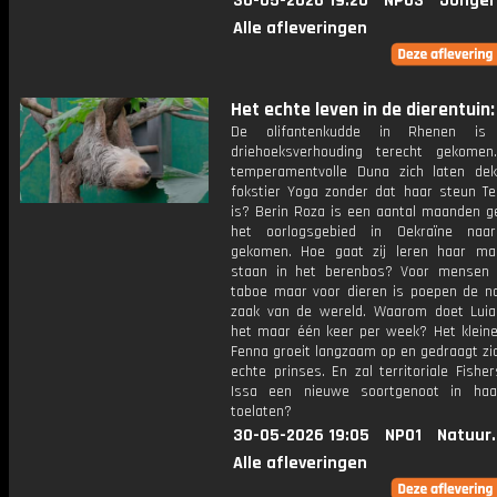
30-05-2026 19:20
NPO3
Jonger
Alle afleveringen
Het echte leven in de dierentuin:
De olifantenkudde in Rhenen is
driehoeksverhouding terecht gekome
temperamentvolle Duna zich laten de
fokstier Yoga zonder dat haar steun Te
is? Berin Roza is een aantal maanden ge
het oorlogsgebied in Oekraïne naa
gekomen. Hoe gaat zij leren haar ma
staan in het berenbos? Voor mensen
taboe maar voor dieren is poepen de n
zaak van de wereld. Waarom doet Luia
het maar één keer per week? Het kleine 
Fenna groeit langzaam op en gedraagt zi
echte prinses. En zal territoriale Fishe
Issa een nieuwe soortgenoot in haa
toelaten?
30-05-2026 19:05
NPO1
Natuur
Alle afleveringen