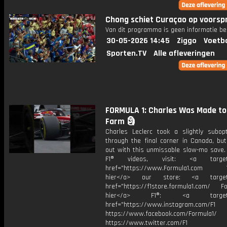
Chong schiet Curaçao op voorsp
Van dit programma is geen informatie be
30-05-2026 14:45
Ziggo
Voetba
Sporten.TV
Alle afleveringen
FORMULA 1: Charles Was Made to
Farm 🗿
Charles Leclerc took a slightly subopt
through the final corner in Canada, but
out with this unmissable slow-mo save.
F1® videos, visit: <a target="
href="https://www.Formula1.com Vis
hier</a> our store: <a target=
href="https://f1store.formula1.com/ Fol
hier</a> F1®: <a target="_
href="https://www.instagram.com/F1
https://www.facebook.com/Formula1/
https://www.twitter.com/F1