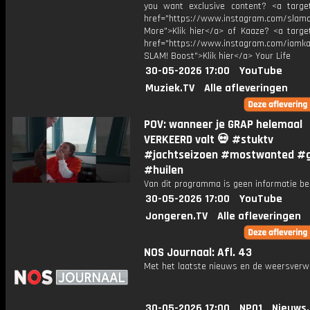
you want exclusive content? <a target
href="https://www.instagram.com/slamof
More">Klik hier</a> of Kaaze? <a target
href="https://www.instagram.com/iamk
SLAM! Boost">Klik hier</a> Your Life
30-05-2026 17:00
YouTube
Muziek.TV
Alle afleveringen
POV: wanneer je GRAP helemaal
VERKEERD valt 💀 #stuktv
#jachtseizoen #mostwanted #
#huilen
Van dit programma is geen informatie be
30-05-2026 17:00
YouTube
Jongeren.TV
Alle afleveringen
NOS Journaal: Afl. 43
Met het laatste nieuws en de weersverw
30-05-2026 17:00
NPO1
Nieuws