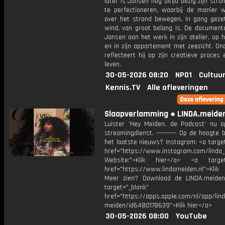
later is Jansen nog altijd bezig zijn str
te perfectioneren, waarbij de manier 
over het strand bewegen, in gang geze
wind, van groot belang is. De documenta
Jansen aan het werk in zijn atelier, op 
en in zijn appartement met zeezicht. On
reflecteert hij op zijn creatieve proces 
leven.
30-05-2026 08:20
NPO1
Cultuur
Kennis.TV
Alle afleveringen
Slaapverlamming ● LINDA.meide
Luister 'Hey Meiden, de Podcast' nu o
streamingdienst. ---------- Op de hoogte b
het laatste nieuws? Instagram: <a targe
href="https://www.instagram.com/linda
Website:">Klik hier</a> <a target=
href="https://www.lindameiden.nl">Klik
Meer zien? Download de LINDA.meide
target="_blank"
href="https://apps.apple.com/nl/app/lind
meiden/id6480178639">Klik hier</a>
30-05-2026 08:00
YouTube