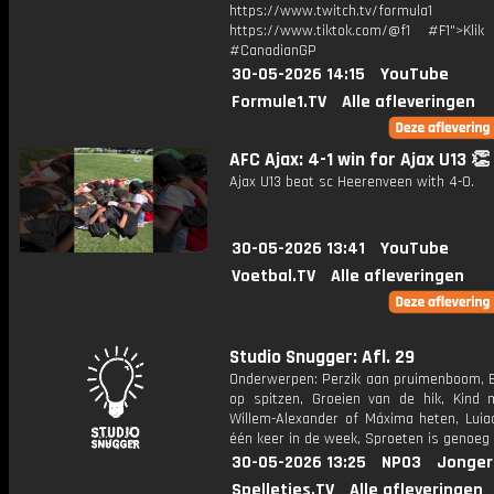
https://www.twitch.tv/formula1
https://www.tiktok.com/@f1 #F1">Klik
#CanadianGP
30-05-2026 14:15
YouTube
Formule1.TV
Alle afleveringen
AFC Ajax: 4-1 win for Ajax U13 👏
Ajax U13 beat sc Heerenveen with 4-0.
30-05-2026 13:41
YouTube
Voetbal.TV
Alle afleveringen
Studio Snugger: Afl. 29
Onderwerpen: Perzik aan pruimenboom, Ba
op spitzen, Groeien van de hik, Kind
Willem-Alexander of Máxima heten, Luia
één keer in de week, Sproeten is genoeg i
30-05-2026 13:25
NPO3
Jonger
Spelletjes.TV
Alle afleveringen