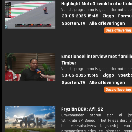
Highlight Moto3 kwalificatie Itali
Van dit programma is geen informatie be
30-05-2026 15:45
Ziggo
Formul
Sporten.TV
Alle afleveringen
Emotioneel interview met famili
Timber
Van dit programma is geen informatie be
30-05-2026 15:45
Ziggo
Voetba
Sporten.TV
Alle afleveringen
Fryslân DOK: Afl. 22
Omwonenden storen zich al ja
'stinkfabriek' Sonac in het Friese dorp 
het vleesafvalverwerkingsbedrijf va
groengasinstallaties te plaatsen ga