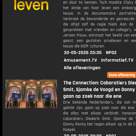
en door te kennen. Toch maakte Clairy 
het einde van haar leven een ondoorgr
keuze. In de documentaire portrett
Verbraak de bewonderde en gevreesde j
die altijd zelf de regie hield. Aan de
gesprekken met vrienden en collega's, 
Jeroen Pauw, ontstaat het beeld van ee
geest, een gesloten privéleven en ee
keuze die blijft schuren.
30-05-2026 20:35
NPO2
Amusement.TV
Informatief.TV
Alle afleveringen
The Connection: Cabaratiers Die
Smit, Sjamke de Voogd en Donny
gaan op zoek naar die ene
Drie bekende Nederlanders, die ook m
gelinkt zijn, gaan op zoek naar die ene
die alles met elkaar verbindt. Vanav
cabaratiers Diederik Smit, Sjamke de
Donny Ronny het tegen elkaar op in de C
Koepel.