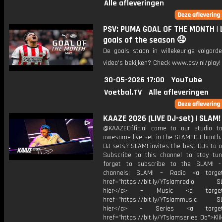
Alle afleveringen
PSV: PUMA GOAL OF THE MONTH | 
goals of the season 🤤
De goals staan in willekeurige volgord
video's bekijken? Check www.psv.nl/play!
30-05-2026 17:00
YouTube
Voetbal.TV
Alle afleveringen
KAAZE 2026 (LIVE DJ-set) | SLAM!
​@KAAZEOfficial came to our studio t
awesome live set in the SLAM! DJ booth.
DJ sets? SLAM! invites the best DJs to o
Subscribe to this channel to stay tun
forget to subscribe to the SLAM! -
channels: SLAM! – Radio <a target=
href="https://bit.ly/YTslamradio SL
hier</a> – Music <a target="
href="https://bit.ly/YTslammusic SL
hier</a> – Series <a target="
href="https://bit.ly/YTslamseries Do">Kli