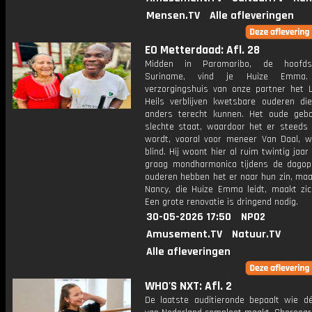
Mensen.TV
Alle afleveringen
EO Metterdaad: Afl. 28
Midden in Paramaribo, de hoofd
Suriname, vind je Huize Emma.
verzorgingshuis van onze partner het 
Heils verblijven kwetsbare ouderen di
anders terecht kunnen. Het oude geb
slechte staat, waardoor het er steeds o
wordt, vooral voor meneer Van Daal, wa
blind. Hij woont hier al ruim twintig jaar
graag mondharmonica tijdens de dagop
ouderen hebben het er naar hun zin, maa
Nancy, die Huize Emma leidt, maakt zic
Een grote renovatie is dringend nodig.
30-05-2026 17:50
NPO2
Amusement.TV
Natuur.TV
Alle afleveringen
WHO'S NXT: Afl. 2
De laatste auditieronde bepaalt wie dé