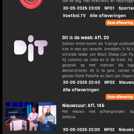
van de dag, met interviews en reportages
30-05-2026 23:00
NPO1
Sporte
Voetbal.TV
Alle afleveringen
Dit is de week: Afl. 20
Saman Amini kwam als 11-jarige asielzoe
Iran in een azc terecht. Inmiddels is hij c
artistiek leider van Black Sheep Can Fl
hij columns op radio en in de krant. Hij
gesprek op met mensen die tege
demonstreren. Hij is te gast, samen 
gasten Ronit Palache en Gert-Jan Segers
30-05-2026 22:40
NPO2
Nieuws
Alle afleveringen
Nieuwsuur: Afl. 146
Het nieuws met achtergronden, du
analyse.
30-05-2026 22:00
NPO2
Nieuws