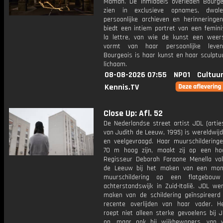
Maman. De inmiddels overleden Bourge
zien in exclusieve opnames, dwal
persoonlijke archieven en herinneringen
biedt een intiem portret van een femini
la lettre, van wie de kunst een weers
vormt van haar persoonlijke leven
Bourgeois is haar kunst en haar sculptu
lichaam.
08-08-2026 07:55
NPO1
Cultuur
Kennis.TV
Close Up: Afl. 52
De Nederlandse street artist JDL (arti
van Judith de Leeuw, 1995) is wereldwij
en veelgevraagd. Haar muurschilderinge
70 m hoog zijn, maakt zij op een ho
Regisseur Deborah Faraone Menella vol
de Leeuw bij het maken van een mon
muurschildering op een flatgebou
achterstandswijk in Zuid-Italië. JDL we
maken van de schildering geïnspireerd
recente overlijden van haar vader. 
roept niet alleen sterke gevoelens bij J
op, maar ook bij wijkbewoners, van 