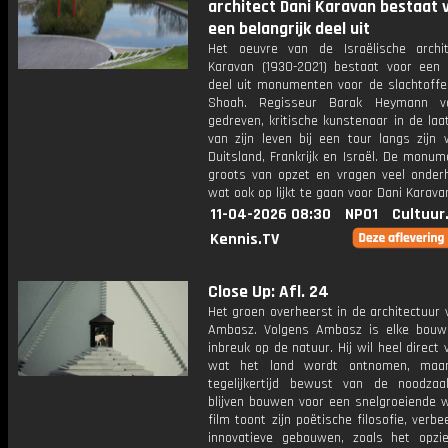
architect Dani Karavan bestaat 
een belangrijk deel uit
Het oeuvre van de Israëlische archi
Karavan (1930-2021) bestaat voor een b
deel uit monumenten voor de slachtoffe
Shoah. Regisseur Barak Heymann v
gedreven, kritische kunstenaar in de laa
van zijn leven bij een tour langs zijn 
Duitsland, Frankrijk en Israël. De monum
groots van opzet en vragen veel onderh
wat ook op lijkt te gaan voor Dani Karavan
11-04-2026 08:30
NPO1
Cultuur
Kennis.TV
Close Up: Afl. 24
Het groen overheerst in de architectuur 
Ambasz. Volgens Ambasz is elke bouw
inbreuk op de natuur. Hij wil heel direct
wat het land wordt ontnomen, maar
tegelijkertijd bewust van de noodz
blijven bouwen voor een snelgroeiende w
film toont zijn poëtische filosofie, verbee
innovatieve gebouwen, zoals het opzi