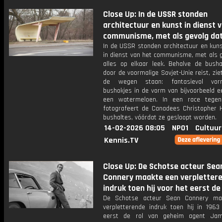
Close Up: In de USSR stonden
architectuur en kunst in dienst 
communisme, met als gevolg da
In de USSR stonden architectuur en kuns
in dienst van het communisme, met als g
alles op elkaar leek. Behalve de busha
door de voormalige Sovjet-Unie reist, zie
de wegen staan: fantasievol vor
bushokjes in de vorm van bijvoorbeeld e
een watermeloen. In een race tegen
fotografeert de Canadees Christopher 
bushaltes, vóórdat ze gesloopt worden.
14-02-2026 08:05
NPO1
Cultuur
Kennis.TV
Close Up: De Schotse acteur Sea
Connery maakte een verpletter
indruk toen hij voor het eerst de
De Schotse acteur Sean Connery ma
verpletterende indruk toen hij in 1963
eerst de rol van geheim agent Ja