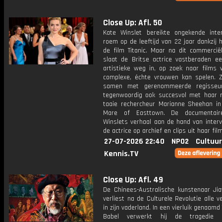
Close Up: Afl. 50
Kate Winslet bereikte ongekende inter
roem op de leeftijd van 22 jaar dankzij h
de film Titanic. Maar na dit commercië
slaat de Britse actrice vastberaden e
artistieke weg in, op zoek naar films 
complexe, échte vrouwen kan spelen. 
samen met gerenommeerde regisseu
tegenwoordig ook succesvol met haar r
taaie rechercheur Marianne Sheehan in
Mare of Easttown. De documentaire
Winslets verhaal aan de hand van inter
de actrice op archief en clips uit haar fil
27-07-2026 22:40
NPO2
Cultuur
Kennis.TV
Close Up: Afl. 49
De Chinees-Australische kunstenaar Ji
verliest na de Culturele Revolutie alle 
in zijn vaderland. In een vierluik genaamd
Babel verwerkt hij de tragedie