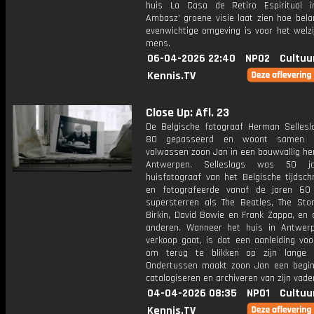
huis La Casa de Retiro Espiritual in
Ambasz' groene visie laat zien hoe bela
evenwichtige omgeving is voor het welzi
mens.
06-04-2026 22:40
NPO2
Cultuu
Kennis.TV
Close Up: Afl. 23
De Belgische fotograaf Herman Sellesl
80 gepasseerd en woont samen m
volwassen zoon Jan in een bouwvallig he
Antwerpen. Selleslags was 50 j
huisfotograaf van het Belgische tijdsch
en fotografeerde vanaf de jaren 60
supersterren als The Beatles, The Sto
Birkin, David Bowie en Frank Zappa, en 
anderen. Wanneer het huis in Antwer
verkoop gaat, is dat een aanleiding vo
om terug te blikken op zijn lange 
Ondertussen maakt zoon Jan een begi
catalogiseren en archiveren van zijn vade
04-04-2026 08:35
NPO1
Cultuu
Kennis.TV