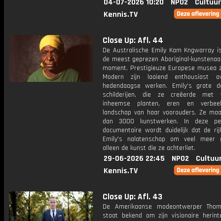
04-07-2026 10:20
NPO2
Cultuur
Kennis.TV
Close Up: Afl. 44
De Australische Emily Kam Kngwarray i
de meest geprezen Aboriginal-kunstenaar
moment. Prestigieuze Europese musea z
Modern zijn laaiend enthousiast o
hedendaagse werken. Emily's grote 
schilderijen, die ze creëerde met 
inheemse planten, eren en verbee
landschap van haar voorouders. Ze ma
dan 3000 kunstwerken. In deze pers
documentaire wordt duidelijk dat de ri
Emily's nalatenschap om veel meer 
alleen de kunst die ze achterliet.
29-06-2026 22:45
NPO2
Cultuu
Kennis.TV
Close Up: Afl. 43
De Amerikaanse modeontwerper Tho
staat bekend om zijn visionaire herinte