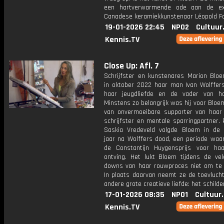
een hartverwarmende ode aan de exc
Canadese keramiekkunstenaar Léopold F
19-01-2026 22:45
NPO2
Cultuur
Kennis.TV
Close Up: Afl. 7
Schrijfster en kunstenares Marion Bloe
in oktober 2022 haar man Ivan Wolffers
haar jeugdliefde en de vader van h
Minstens zo belangrijk was hij voor Bloem
van onvermoeibare supporter van haar
schrijfster en mentale sparringpartner.
Saskia Vredeveld volgde Bloem in de 
jaar na Wolffers dood, een periode waar
de Constantijn Huygensprijs voor ha
ontving. Het lukt Bloem tijdens de ve
downs van haar rouwproces niet om te s
In plaats daarvan neemt ze de toevlucht
andere grote creatieve liefde: het schilde
17-01-2026 08:35
NPO1
Cultuur
Kennis.TV