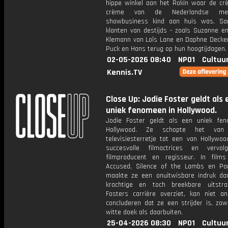
hippe winkel aan het Rokin waar de cr
crème van de Nederlandse me
showbusiness kind aan huis was. S
klanten van destijds - zoals Suzanne e
Klemann van Loïs Lane en Daphne Deckers
Puck en Hans terug op hun hoogtijdagen.
02-05-2026 08:40
NPO1
Cultuu
Kennis.TV
Close Up: Jodie Foster geldt als 
uniek fenomeen in Hollywood.
Jodie Foster geldt als een uniek fe
Hollywood. Ze schopte het van 
televisiesterretje tot een van Hollywo
succesvolle filmactrices en vervol
filmproducent en regisseur. In film
Accused, Silence of the Lambs en P
maakte ze een onuitwisbare indruk dan
krachtige en toch breekbare uitstra
Fosters carrière overziet, kan niet a
concluderen dat ze een strijder is, zow
witte doek als daarbuiten.
25-04-2026 08:30
NPO1
Cultuu