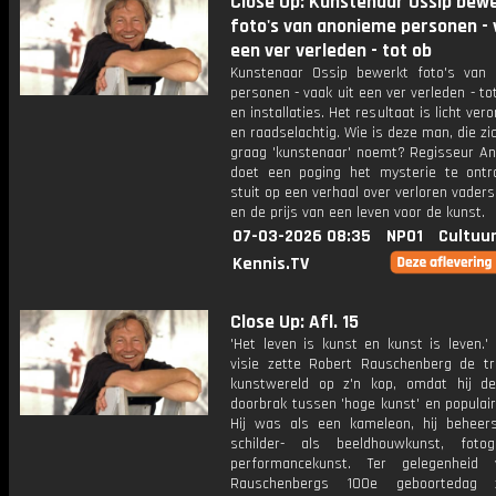
Close Up: Kunstenaar Ossip bew
foto's van anonieme personen - 
een ver verleden - tot ob
Kunstenaar Ossip bewerkt foto's van
personen - vaak uit een ver verleden - to
en installaties. Het resultaat is licht ver
en raadselachtig. Wie is deze man, die zic
graag 'kunstenaar' noemt? Regisseur An
doet een poging het mysterie te ontr
stuit op een verhaal over verloren vader
en de prijs van een leven voor de kunst.
07-03-2026 08:35
NPO1
Cultuur
Kennis.TV
Close Up: Afl. 15
'Het leven is kunst en kunst is leven.'
visie zette Robert Rauschenberg de tra
kunstwereld op z'n kop, omdat hij d
doorbrak tussen 'hoge kunst' en populair
Hij was als een kameleon, hij beheer
schilder- als beeldhouwkunst, foto
performancekunst. Ter gelegenheid
Rauschenbergs 100e geboortedag 