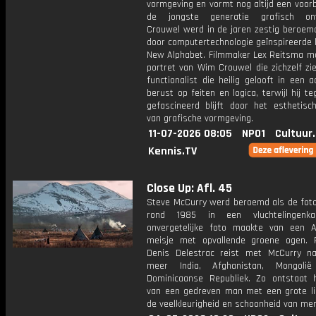
vormgeving en vormt nog altijd een voor
de jongste generatie grafisch ont
Crouwel werd in de jaren zestig beroem
door computertechnologie geïnspireerde 
New Alphabet. Filmmaker Lex Reitsma m
portret van Wim Crouwel die zichzelf zi
functionalist die heilig gelooft in een 
berust op feiten en logica, terwijl hij teg
gefascineerd blijft door het esthetisc
van grafische vormgeving.
11-07-2026 08:05
NPO1
Cultuur
Kennis.TV
Close Up: Afl. 45
Steve McCurry werd beroemd als de foto
rond 1985 in een vluchtelingen
onvergetelijke foto maakte van een 
meisje met opvallende groene ogen. 
Denis Delestrac reist met McCurry n
meer India, Afghanistan, Mongol
Dominicaanse Republiek. Zo ontstaat 
van een gedreven man met een grote li
de veelkleurigheid en schoonheid van me