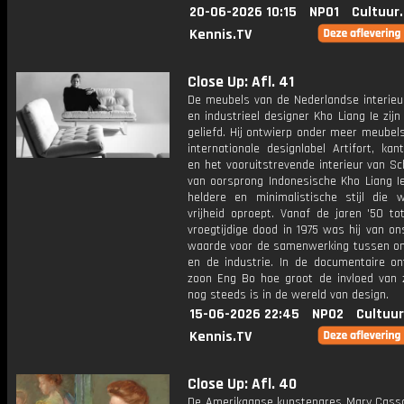
20-06-2026 10:15
NPO1
Cultuur
Kennis.TV
Close Up: Afl. 41
De meubels van de Nederlandse interieur
en industrieel designer Kho Liang Ie zijn 
geliefd. Hij ontwierp onder meer meubel
internationale designlabel Artifort, kan
en het vooruitstrevende interieur van Sc
van oorsprong Indonesische Kho Liang I
heldere en minimalistische stijl die
vrijheid oproept. Vanaf de jaren '50 to
vroegtijdige dood in 1975 was hij van o
waarde voor de samenwerking tussen o
en de industrie. In de documentaire ont
zoon Eng Bo hoe groot de invloed van z
nog steeds is in de wereld van design.
15-06-2026 22:45
NPO2
Cultuur
Kennis.TV
Close Up: Afl. 40
De Amerikaanse kunstenares Mary Cassa