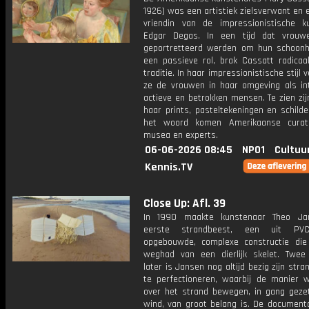
1926) was een artistiek zielsverwant en
vriendin van de impressionistische k
Edgar Degas. In een tijd dat vrouw
geportretteerd werden om hun schoonh
een passieve rol, brak Cassatt radicaa
traditie. In haar impressionistische stijl 
ze de vrouwen in haar omgeving als inte
actieve en betrokken mensen. Te zien zi
haar prints, pasteltekeningen en schilde
het woord komen Amerikaanse curat
musea en experts.
06-06-2026 08:45
NPO1
Cultuu
Kennis.TV
Close Up: Afl. 39
In 1990 maakte kunstenaar Theo Jan
eerste strandbeest, een uit PV
opgebouwde, complexe constructie die
weghad van een dierlijk skelet. Twee
later is Jansen nog altijd bezig zijn str
te perfectioneren, waarbij de manier 
over het strand bewegen, in gang geze
wind, van groot belang is. De documenta