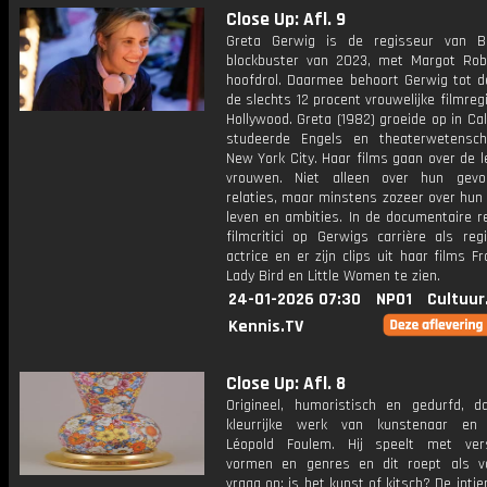
Close Up: Afl. 9
Greta Gerwig is de regisseur van B
blockbuster van 2023, met Margot Rob
hoofdrol. Daarmee behoort Gerwig tot d
de slechts 12 procent vrouwelijke filmreg
Hollywood. Greta (1982) groeide op in Cal
studeerde Engels en theaterwetensc
New York City. Haar films gaan over de 
vrouwen. Niet alleen over hun gevo
relaties, maar minstens zozeer over hun 
leven en ambities. In de documentaire r
filmcritici op Gerwigs carrière als reg
actrice en er zijn clips uit haar films F
Lady Bird en Little Women te zien.
24-01-2026 07:30
NPO1
Cultuur
Kennis.TV
Close Up: Afl. 8
Origineel, humoristisch en gedurfd, d
kleurrijke werk van kunstenaar en 
Léopold Foulem. Hij speelt met vers
vormen en genres en dit roept als v
vraag op: is het kunst of kitsch? De intie