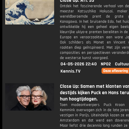
Close Up: Afl. 33
Ontdek het fascinerende verhaal van d
meester Katsushika Hokusai, make
wereldberoemde prent de grote 
Kanagawa. In het bruisende Edo, het huid
ontwikkelde hij een geheel eigen beeldt
kleurrijke ukiyo-e prenten bereikten in d
Europa en veroorzaakten een ware Ja
Ook schilders als Monet en Vincent
raakten diep geïnspireerd. Met zijn ver
composities en perspectieven veranderd
de westerse kunst voorgoed.
04-05-2026 22:40
NPO2
Cultuu
Kennis.TV
Close Up: Samen met klanten va
destijds kijken Puck en Hans ter
hun hoogtijdagen.
Toen modeontwerpers Puck Kroon
Kemmink overwogen zich in de late jaren
vestigen in Parijs. Uiteindelijk kozen ze e
Amsterdam en dat werd een daverend
Maar liefst drie decennia lang runden ze 