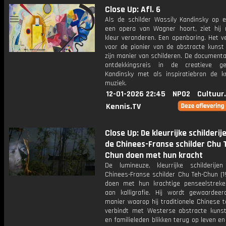
Close Up: Afl. 6
Als de schilder Wassily Kandinsky op 
een opera van Wagner hoort, ziet hij 
kleur veranderen. Een openbaring. Het v
voor de pionier van de abstracte kunst
zijn manier van schilderen. De documenta
ontdekkingsreis in de creatieve g
Kandinsky met als inspiratiebron de k
muziek.
12-01-2026 22:45
NPO2
Cultuur
Kennis.TV
Close Up: De kleurrijke schilderij
de Chinees-Franse schilder Chu 
Chun doen met hun kracht
De lumineuze, kleurrijke schilderij
Chinees-Franse schilder Chu Teh-Chun (1
doen met hun krachtige penseelstrek
aan kalligrafie. Hij wordt gewaarde
manier waarop hij traditionele Chinese 
verbindt met Westerse abstracte kunst
en familieleden blikken terug op leven e