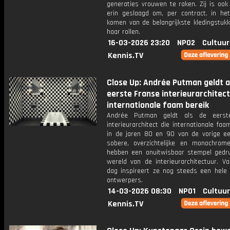
generaties vrouwen te raken. Zij is ook
erin geslaagd om, per contract, in het
komen van de belangrijkste kledingstukk
haar rollen.
16-03-2026 23:20
NPO2
Cultuur
Kennis.TV
Close Up: Andrée Putman geldt a
eerste Franse interieurarchitect
internationale faam bereik
Andrée Putman geldt als de eerst
interieurarchitect die internationale faa
in de jaren 80 en 90 van de vorige e
sobere, overzichtelijke en monochrom
hebben een onuitwisbaar stempel gedr
wereld van de interieurarchitectuur. V
dag inspireert ze nog steeds een hele 
ontwerpers.
14-03-2026 08:30
NPO1
Cultuur
Kennis.TV