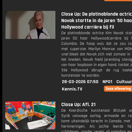
Close Up: De platinablonde actri
Novak startte in de jaren '50 haa
Hollywood carrière bij fil
De platinablonde actrice Kim Novak star
jaren 50 haar Hollywoodcarrière bij f
Columbia. De hoop was dat ze zou co
met superster Marilyn Monroe van MG
snel bleek dat Novak zich niet zomaar in
liet kneden. Novak hield jarenlang stevi
van haar loopbaan in eigen hand, totdat 
33e Hollywood abrupt de rug toek
kunstenaar te worden.
28-03-2026 07:50
NPO1
Cultuur
Kennis.TV
Close Up: Afl. 21
De Koerdische kunstenaar Bîstyek on
Syrië vanwege oorlog, armoede en r
komt uiteindelijk terecht in Canada, met
herinneringen. Als jochie leerde hij
schilderen, zonder regels of opleiding en