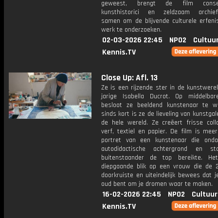
geweest, brengt de film conser
kunsthistorici en zeldzaam archief
samen om de blijvende culturele erfenis
werk te onderzoeken.
02-03-2026 22:45
NPO2
Cultuu
Kennis.TV
Close Up: Afl. 13
Ze is een rijzende ster in de kunstwere
jarige Isabella Ducrot. Op middelbare
besloot ze beeldend kunstenaar te 
sinds kort is ze de lieveling van kunstgal
de hele wereld. Ze creëert frisse col
verf, textiel en papier. De film is mee
portret van een kunstenaar die ond
autodidactische achtergrond en st
buitenstaander de top bereikte. He
diepgaande blik op een vrouw die de
doorkruiste en uiteindelijk bewees dat j
oud bent om je dromen waar te maken.
16-02-2026 22:45
NPO2
Cultuur
Kennis.TV