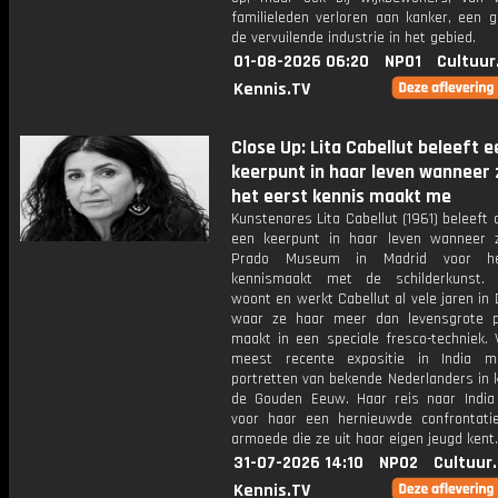
familieleden verloren aan kanker, een g
de vervuilende industrie in het gebied.
01-08-2026 06:20
NPO1
Cultuur
Kennis.TV
Close Up: Lita Cabellut beleeft e
keerpunt in haar leven wanneer 
het eerst kennis maakt me
Kunstenares Lita Cabellut (1961) beleeft 
een keerpunt in haar leven wanneer 
Prado Museum in Madrid voor he
kennismaakt met de schilderkunst. 
woont en werkt Cabellut al vele jaren in
waar ze haar meer dan levensgrote p
maakt in een speciale fresco-techniek. 
meest recente expositie in India m
portretten van bekende Nederlanders in k
de Gouden Eeuw. Haar reis naar India
voor haar een hernieuwde confrontat
armoede die ze uit haar eigen jeugd kent.
31-07-2026 14:10
NPO2
Cultuur
Kennis.TV