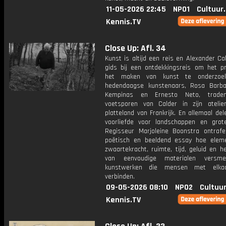
11-05-2026 22:45
NPO1
Cultuur
Kennis.TV
Close Up: Afl. 34
Kunst is altijd een reis en Alexander Ca
gids bij een ontdekkingsreis om het p
het maken van kunst te onderzoek
hedendaagse kunstenaars, Rosa Barba,
Kempinas en Ernesto Neto, trad
voetsporen van Calder in zijn ateli
platteland van Frankrijk. En allemaal de
voorliefde voor landschappen en grot
Regisseur Marjoleine Boonstra ontrafe
poëtisch en beeldend essay hoe elem
zwaartekracht, ruimte, tijd, geluid en h
van eenvoudige materialen versme
kunstwerken die mensen met elkaa
verbinden.
09-05-2026 08:10
NPO2
Cultuur
Kennis.TV