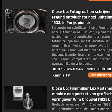
Close Up: Fotograaf en schrijver 
Freund ontvluchtte nazi-Duitslan
1933. In Parijs pionier
Fotografe en schrijfster Gisèle Freund o
nazi-Duitsland in 1933. In Parijs pionierde
gebied van fotografische portretten 
totdat ze opnieuw moest vluchten, dit 
Argentinië en Mexico. In interviews uit h
horen we Freund vertellen over haar rijke
Ongepubliceerde foto's en teksten va
van Freund completeren dit portret
avontuurlijke en vrije geest.
18-07-2026 07:45
NPO1
Cultuur
Kennis.TV
Close Up: Filmmaker Lex Reitsm
maakte een portret van grafisc
vormgever Wim Crouwel (1928).
Grafisch vormgever Wim Crouwel (1928) 
de godfather van de Nederlandse g