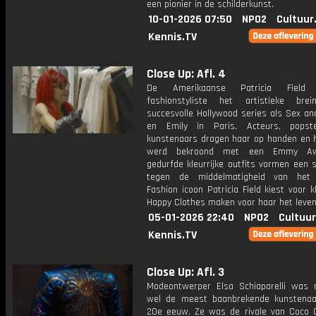
een pionier in de schilderkunst.
10-01-2026 07:50
NPO2
Cultuur
Kennis.TV
Close Up: Afl. 4
De Amerikaanse Patricia Field
fashionstyliste het artistieke bre
succesvolle Hollywood series als Sex an
en Emily in Paris. Acteurs, popst
kunstenaars dragen haar op handen en 
werd bekroond met een Emmy Aw
gedurfde kleurrijke outfits vormen een 
tegen de middelmatigheid van het 
Fashion icoon Patricia Field kiest voor 
Happy Clothes maken voor haar het leven
05-01-2026 22:40
NPO2
Cultuur
Kennis.TV
Close Up: Afl. 3
Modeontwerper Elsa Schiaparelli was 
wel de meest baanbrekende kunstena
20e eeuw. Ze was de rivale van Coco 