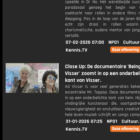
speelde in Dr No. Het wereldwijde suc
paradoxaal genoeg het begin van C
zoektocht naar rollen in andere films
diepgang. Pas in de loop van de jaren 80
echt zijn draai in rollen waari
charismatische, oudere mentor van jong
vertolkt.
07-02-2026 07:00
NPO1
Cultuur
Kennis.TV
Close Up: De documentaire 'Bein
Visser' zoomt in op een onderbel
kant van Visser.
Ad Visser is voor veel generaties beke
excentrieke Mr. Toppop. Deze documenta
in op een onderbelichte kant van hem. Hij 
vindingrijke kunstenaar die, voortgedr
nieuwsgierigheid en onstuitbare creativitei
hele leven muziek schrijft en songs comp
31-01-2026 07:25
NPO1
Cultuur
Kennis.TV