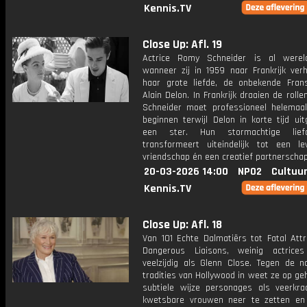
Kennis.TV
Close Up: Afl. 19
Actrice Romy Schneider is al werel
wanneer zij in 1959 naar Frankrijk verh
haar grote liefde, de onbekende Fran
Alain Delon. In Frankrijk draaien de rolle
Schneider moet professioneel helemaa
beginnen terwijl Delon in korte tijd uit
een ster. Hun stormachtige liefde
transformeert uiteindelijk tot een le
vriendschap én een creatief partnerschap
20-03-2026 14:00
NPO2
Cultuur
Kennis.TV
Close Up: Afl. 18
Van 101 Echte Dalmatiërs tot Fatal Attr
Dangerous Liaisons, weinig actrice
veelzijdig als Glenn Close. Tegen de 
tradities van Hollywood in weet ze op ge
subtiele wijze personages als veerkra
kwetsbare vrouwen neer te zetten e