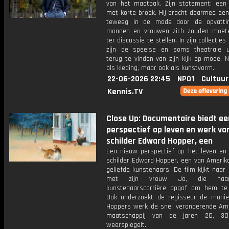
van het maatpak. Zijn statement: een 
met korte broek. Hij bracht daarmee een
teweeg in de mode door de opvatti
mannen en vrouwen zich zouden moet
ter discussie te stellen. In zijn collectie
zijn de speelse en soms theatrale u
terug te vinden van zijn kijk op mode. N
als kleding, maar ook als kunstvorm.
22-06-2026 22:45
NPO1
Cultuur
Kennis.TV
Close Up: Documentaire biedt ee
perspectief op leven en werk va
schilder Edward Hopper, een
Een nieuw perspectief op het leven en
schilder Edward Hopper, een van Amerik
geliefde kunstenaars. De film kijkt naar 
met zijn vrouw Jo, die haa
kunstenaarscarrière opgaf om hem te
Ook onderzoekt de regisseur de mani
Hoppers werk de snel veranderende Am
maatschappij van de jaren 20, 
weerspiegelt.