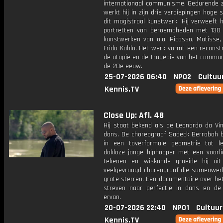
internationaal communisme. Gedurende z
werkt hij in zijn drie verdiepingen hoge 
dit magistraal kunstwerk. Hij verweeft 
portretten van beroemdheden met 130 
kunstwerken van o.a. Picasso, Matisse,
Frida Kahlo. Het werk vormt een reconst
de utopie en de tragedie van het commu
de 20e eeuw.
25-07-2026 06:40
NPO2
Cultuu
Kennis.TV
Close Up: Afl. 48
Hij staat bekend als de Leonardo da Vin
dans. De choreograaf Sadeck Berrabah b
in een toverformule geometrie tot l
dakloze jonge hiphopper met een voorli
tekenen en wiskunde groeide hij ui
veelgevraagd choreograaf die samenwer
grote sterren. Een documentaire over he
streven naar perfectie in dans en de 
ervan.
20-07-2026 22:40
NPO1
Cultuur
Kennis.TV