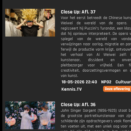
Close Up: Afl. 37
Voor het eerst betreedt de Chinese kuns
Weiwei de wereld van de opera.
regisseert hij Puccini's Turandot, een kla
dat hij opnieuw interpreteert. De opera
spiegel van de wereld van vand
verwijzingen naar oorlog, migratie en p
Terwijl de productie vorm krijgt, ontvouw
het verhaal van Ai Weiwei zelf: in
kunstenaar, dissident en onver
pleitbezorger voor vrijheid. Een f
creativiteit, doorzettingsvermogen en 
van kunst.
18-05-2026 22:40
NPO2
Cultuur
Kennis.TV
Close Up: Afl. 36
John Singer Sargent (1856-1925) staat b
de grootste portretkunstenaar van zijn 
schilderde zijn opdrachtgevers vaak fla
ten voeten uit, met een uniek oog voor 