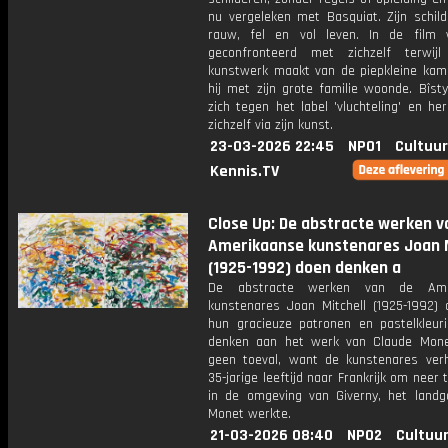
nu vergeleken met Basquiat. Zijn schild
rauw, fel en vol leven. In de film 
geconfronteerd met zichzelf terwij
kunstwerk maakt van de piepkleine kam
hij met zijn grote familie woonde. Bîst
zich tegen het label 'vluchteling' en her
zichzelf via zijn kunst.
23-03-2026 22:45
NPO1
Cultuur
Kennis.TV
Close Up: De abstracte werken v
Amerikaanse kunstenares Joan M
(1925-1992) doen denken a
De abstracte werken van de Ame
kunstenares Joan Mitchell (1925-1992)
hun gracieuze patronen en pastelkleuri
denken aan het werk van Claude Mone
geen toeval, want de kunstenares ver
35-jarige leeftijd naar Frankrijk om neer t
in de omgeving van Giverny, het land
Monet werkte.
21-03-2026 08:40
NPO2
Cultuur