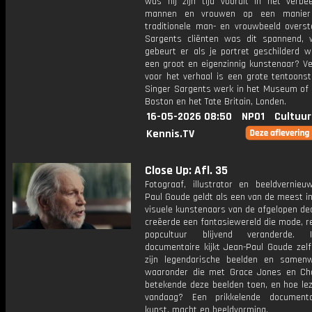
was hij zijn tijd vooruit in het verbe
mannen en vrouwen op een manier
traditionele man- en vrouwbeeld overst
Sargents cliënten was dit spannend,
gebeurt er als je portret geschilderd w
een groot en eigenzinnig kunstenaar? Ve
voor het verhaal is een grote tentoonst
Singer Sargents werk in het Museum of F
Boston en het Tate Britain, Londen.
16-05-2026 08:50
NPO1
Cultuur
Kennis.TV
Close Up: Afl. 35
Fotograaf, illustrator en beeldvernieu
Paul Goude geldt als een van de meest in
visuele kunstenaars van de afgelopen dec
creëerde een fantasiewereld die mode, r
popcultuur blijvend veranderde.
documentaire kijkt Jean-Paul Goude zelf
zijn legendarische beelden en samenw
waaronder die met Grace Jones en Ch
betekende deze beelden toen, en hoe le
vandaag? Een prikkelende documenta
kunst, macht en beeldvorming.