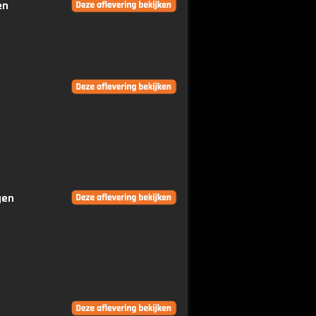
en
gen