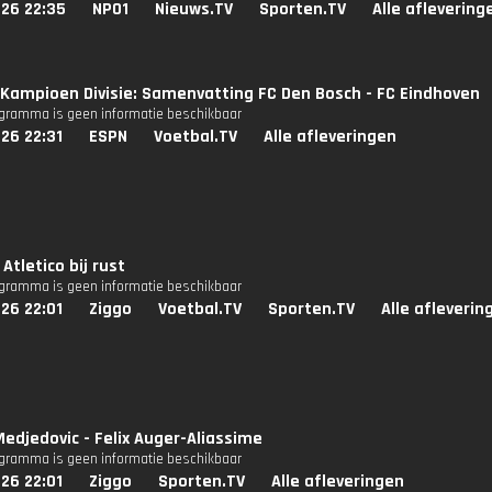
026 22:35
NPO1
Nieuws.TV
Sporten.TV
Alle aflevering
Kampioen Divisie: Samenvatting FC Den Bosch - FC Eindhoven
ogramma is geen informatie beschikbaar
26 22:31
ESPN
Voetbal.TV
Alle afleveringen
Atletico bij rust
ogramma is geen informatie beschikbaar
26 22:01
Ziggo
Voetbal.TV
Sporten.TV
Alle afleverin
djedovic - Felix Auger-Aliassime
ogramma is geen informatie beschikbaar
26 22:01
Ziggo
Sporten.TV
Alle afleveringen