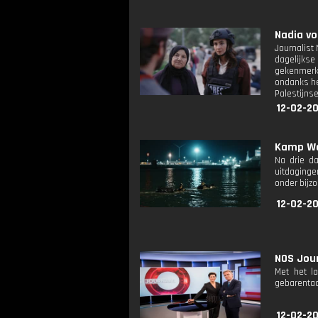
Nadia vo
Journalist
dagelijkse
gekenmerk
ondanks het
Palestijnse
12-02-2
Kamp Wae
Na drie d
uitdaginge
onder bijz
12-02-2
NOS Jour
Met het l
gebarentaa
12-02-2