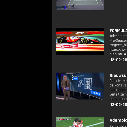
FORMULA 
Take a clo
Pre-Season
target="_b
https://ww
hier</a> #
12-02-2
Nieuwsuu
Recidive v
de kans is 
keek haar 
vertelt ze
de tentoon
12-02-2
Ademola
Van dit pr