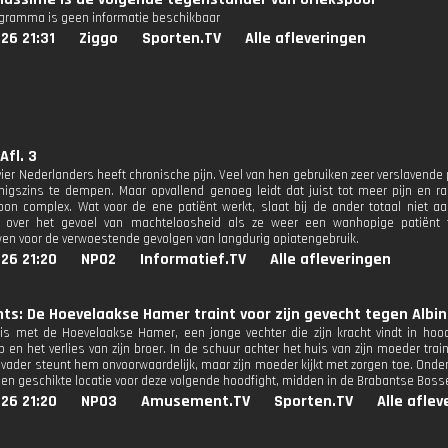
ogramma is geen informatie beschikbaar
26 21:31
Ziggo
Sporten.TV
Alle afleveringen
Afl. 3
ier Nederlanders heeft chronische pijn. Veel van hen gebruiken zeer verslavende p
nigszins te dempen. Maar opvallend genoeg leidt dat juist tot meer pijn en ra
on complex. Wat voor de ene patiënt werkt, slaat bij de ander totaal niet aa
g over het gevoel van machteloosheid als ze weer een wanhopige patiënt te
n voor de verwoestende gevolgen van langdurig opiatengebruik.
26 21:20
NPO2
Informatief.TV
Alle afleveringen
ts: De Hoevelaakse Hamer traint voor zijn gevecht tegen Albino
s met de Hoevelaakse Hamer, een jonge vechter die zijn kracht vindt in hood
p en het verlies van zijn broer. In de schuur achter het huis van zijn moeder tr
jn vader steunt hem onvoorwaardelijk, maar zijn moeder kijkt met zorgen toe. Ond
een geschikte locatie voor deze volgende hoodfight, midden in de Brabantse Boss
26 21:20
NPO3
Amusement.TV
Sporten.TV
Alle afle