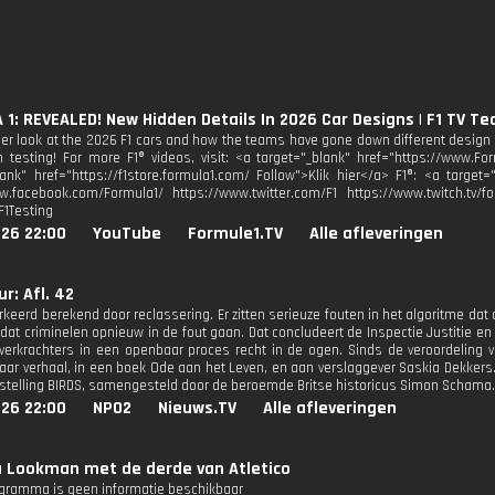
1: REVEALED! New Hidden Details In 2026 Car Designs | F1 TV Te
ser look at the 2026 F1 cars and how the teams have gone down different design 
 testing! For more F1® videos, visit: <a target="_blank" href="https://www.For
lank" href="https://f1store.formula1.com/ Follow">Klik hier</a> F1®: <a target
w.facebook.com/Formula1/ https://www.twitter.com/F1 https://www.twitch.tv/fo
F1Testing
026 22:00
YouTube
Formule1.TV
Alle afleveringen
r: Afl. 42
erkeerd berekend door reclassering. Er zitten serieuze fouten in het algoritme da
dat criminelen opnieuw in de fout gaan. Dat concludeert de Inspectie Justitie en V
verkrachters in een openbaar proces recht in de ogen. Sinds de veroordeling 
 haar verhaal, in een boek Ode aan het Leven, en aan verslaggever Saskia Dekkers
stelling BIRDS, samengesteld door de beroemde Britse historicus Simon Schama.
026 22:00
NPO2
Nieuws.TV
Alle afleveringen
 Lookman met de derde van Atletico
ogramma is geen informatie beschikbaar