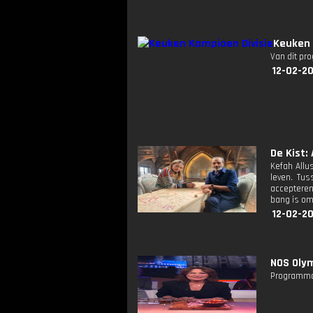
Keuken 
Van dit pr
12-02-2
De Kist: 
Kefah Allu
leven. Tu
accepteren
bang is om 
12-02-2
NOS Olym
Programma 