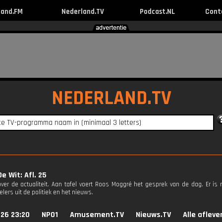
land.FM
Nederland.TV
Podcast.NL
Cont
NEDERLAND.TV
e Wit: Afl. 25
ver de actualiteit. Aan tafel voert Roos Moggré het gesprek van de dag. Er is
lers uit de politiek en het nieuws.
026 23:20
NPO1
Amusement.TV
Nieuws.TV
Alle afleve