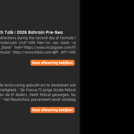
ch Talk | 2026 Bahrain Pre-Sea
directions during the second day of Formula 1
mula1.com Visit">Klik hier</a> our store: <a
="_blank" href="https://www.instagram.com/F1
rmula1 https://www.tiktok.com/@f1 #F1">Klik
t de reclassering gebruikt om te berekenen wat
eiligheid. * De Franse 72-jarige Gisèle Pelicot
van de 51 daders, heeft Pelicot gezwegen. Nu
. * Het Mauritshuis presenteert vanaf vandaag