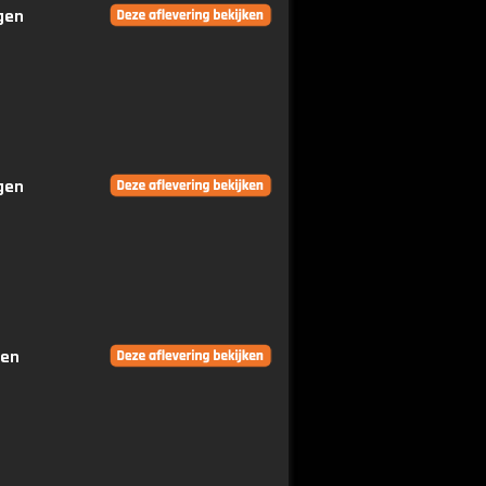
ngen
ngen
gen