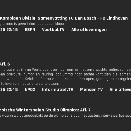
Kampioen Divisie: Samenvatting FC Den Bosch - FC Eindhoven
ogramma is geen informatie beschikbaar
026 22:46
ESPN
Voetbal.TV
Alle afleveringen
Afl. 6
sh praat met Emma Wortelboer over haar oom en het onverwachte verlies van een
ssen bravoure, humor en reuring laat Emma haar zachte kant zien die samen
 en weer door. Kefah en Emma vinden elkaar in een open, geestig en ontregele
te leven en niet te lang stil te staan.
026 22:45
NPO2
Informatief.TV
Mensen.TV
Alle aflev
pische Winterspelen Studio Olimpico: Afl. 7
waarin wordt teruggeblikt op de olympische dag met gasten, interviews, live spo