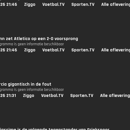
26 21:46
Ziggo
Voetbal.TV
Sporten.TV
Alle afleveri
n zet Atletico op een 2-0 voorsprong
ogramma is geen informatie beschikbaar
26 21:46
Ziggo
Voetbal.TV
Sporten.TV
Alle afleveri
cia gigantisch in de fout
ogramma is geen informatie beschikbaar
26 21:31
Ziggo
Voetbal.TV
Sporten.TV
Alle afleverin
iassime is de volgende tegenstander van Griekspoor