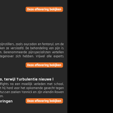
ijnstillers, zoals oxycodon en fentanyl, om de
ken ze verslaafd. De behandeling van pijn is
n. Gerenommeerde pijnspecialisten vertellen
genover zich hebben. Vrijwel alle experts
, terwijl Turbulentie nieuwe l
fights na een moeilijk verleden met school,
aint hij hard voor het opkomende gevecht tegen
ertussen zoeken Yannick en zijn vriendin Rowen
en.
veringen