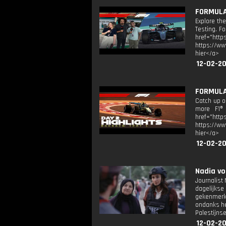
FORMULA 
Explore th
Testing. F
href="htt
https://ww
hier</a>
12-02-20
FORMULA 
Catch up on
more F1® 
href="htt
https://ww
hier</a>
12-02-2
Nadia vo
Journalist
dagelijkse
gekenmerk
ondanks het
Palestijnse
12-02-2