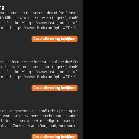
ng
t we learned on the second day of Pre-Season
t">Klik hier</a> our store: <a target="_blank"
ank" href="https://www.instagram.com/F1
rmula1 https://www.tiktok.com/@f1 #F1">Klik
iliar face set the fastest lap of the day! For
lik hier</a> our store: <a target="_blank"
ank" href="https://www.instagram.com/F1
rmula1 https://www.tiktok.com/@f1 #F1">Klik
en Het geweten van Israël richt zij zich op de
taan wordt volgens mensenrechtenorganisaties
eid. Nadia spreekt met moedige mensen die
uit ziet. Zoals met Arab Barghouti, zoon van de