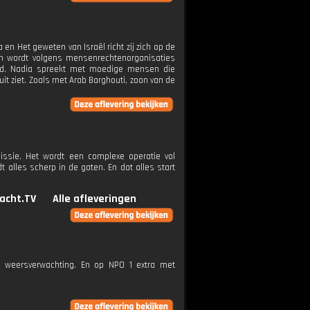
en Het geweten van Israël richt zij zich op de
taan wordt volgens mensenrechtenorganisaties
eid. Nadia spreekt met moedige mensen die
uit ziet. Zoals met Arab Barghouti, zoon van de
ssie. Het wordt een complexe operatie vol
 alles scherp in de gaten. En dat alles start
acht.TV
Alle afleveringen
e weersverwachting. En op NPO 1 extra met