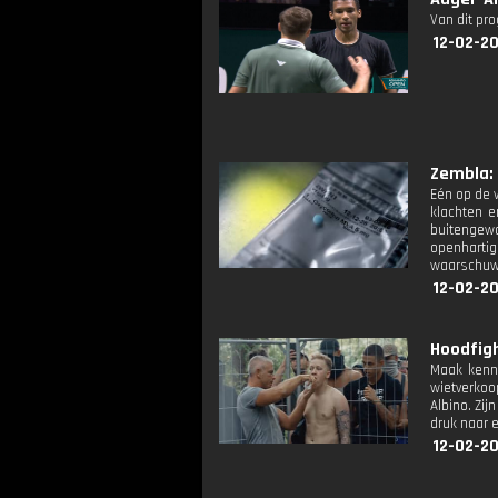
Van dit pr
12-02-20
Zembla: 
Eén op de v
klachten e
buitengewo
openharti
waarschuwe
12-02-20
Hoodfigh
Maak kenni
wietverkoo
Albino. Zi
druk naar 
12-02-20