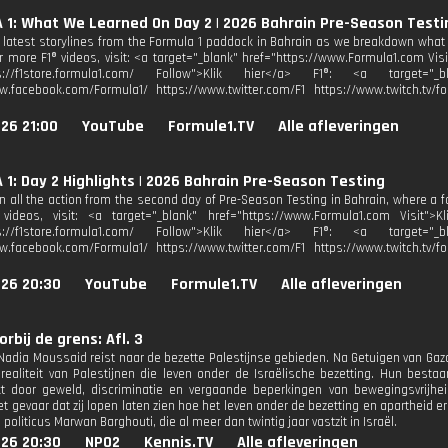
1: What We Learned On Day 2 | 2026 Bahrain Pre-Season Testi
e latest storylines from the Formula 1 paddock in Bahrain as we breakdown wha
or more F1® videos, visit: <a target="_blank" href="https://www.Formula1.com Visi
ps://f1store.formula1.com/ Follow">Klik hier</a> F1®: <a target="_bl
w.facebook.com/Formula1/ https://www.twitter.com/F1 https://www.twitch.tv/fo
26 21:00
YouTube
Formule1.TV
Alle afleveringen
1: Day 2 Highlights | 2026 Bahrain Pre-Season Testing
 all the action from the second day of Pre-Season Testing in Bahrain, where a fam
videos, visit: <a target="_blank" href="https://www.Formula1.com Visit">K
ps://f1store.formula1.com/ Follow">Klik hier</a> F1®: <a target="_bl
w.facebook.com/Formula1/ https://www.twitter.com/F1 https://www.twitch.tv/fo
026 20:30
YouTube
Formule1.TV
Alle afleveringen
orbij de grens: Afl. 3
 Nadia Moussaid reist naar de bezette Palestijnse gebieden. Na Getuigen van Gaza 
 realiteit van Palestijnen die leven onder de Israëlische bezetting. Hun bes
t door geweld, discriminatie en vergaande beperkingen van bewegingsvrijh
 gevaar dat zij lopen laten zien hoe het leven onder de bezetting en apartheid er
 politicus Marwan Barghouti, die al meer dan twintig jaar vastzit in Israël.
026 20:30
NPO2
Kennis.TV
Alle afleveringen