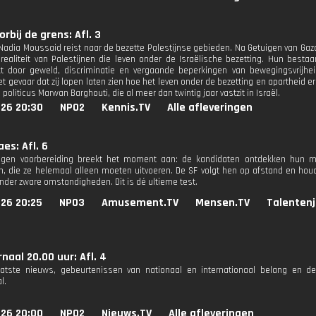
orbij de grens: Afl. 3
 Nadia Moussaid reist naar de bezette Palestijnse gebieden. Na Getuigen van Gaza 
 realiteit van Palestijnen die leven onder de Israëlische bezetting. Hun bes
t door geweld, discriminatie en vergaande beperkingen van bewegingsvrijh
 gevaar dat zij lopen laten zien hoe het leven onder de bezetting en apartheid er
 politicus Marwan Barghouti, die al meer dan twintig jaar vastzit in Israël.
026 20:30
NPO2
Kennis.TV
Alle afleveringen
s: Afl. 6
agen voorbereiding breekt het moment aan: de kandidaten ontdekken hun mi
n, die ze helemaal alleen moeten uitvoeren. De SF volgt hen op afstand en houdt
onder zware omstandigheden. Dit is dé ultieme test.
026 20:25
NPO3
Amusement.TV
Mensen.TV
Talentenj
naal 20.00 uur: Afl. 4
aatste nieuws, gebeurtenissen van nationaal en internationaal belang en d
l.
026 20:00
NPO2
Nieuws.TV
Alle afleveringen