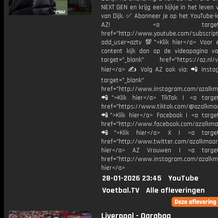
NEXT GEN en krijg een kijkje in het leven 
van Dijk. ✅ Abonneer je op het YouTube-
AZ! <a target="_b
href="http://www.youtube.com/subscript
add_user=aztv 💯">Klik hier</a> Voor e
content kijk dan op de videopagina v
target="_blank" href="https://az.nl/vi
hier</a> ✍ Volg AZ ook via: 📲 Insta
target="_blank"
href="http://www.instagram.com/azalkm
📲">Klik hier</a> TikTok | <a target
href="https://www.tiktok.com/@azalkma
📲">Klik hier</a> Facebook | <a target
href="http://www.facebook.com/azalkma
📲">Klik hier</a> X | <a target=
href="http://www.twitter.com/azalkmaar
hier</a> AZ Vrouwen | <a target=
href="http://www.instagram.com/azalkma
hier</a>
28-01-2026 23:45
YouTube
Voetbal.TV
Alle afleveringen
Liverpool - Qarabag