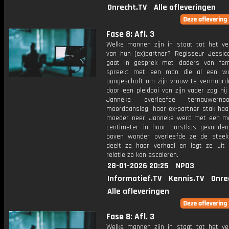
Onrecht.TV
Alle afleveringen
Fase 8: Afl. 3
Welke mannen zijn in staat tot het v
van hun (ex)partner? Regisseur Jessica 
gaat in gesprek met daders van fem
spreekt met een man die al een w
aangeschaft om zijn vrouw te vermoorde
door een pleidooi van zijn vader zag hij
Janneke overleefde ternauwern
moordaanslag: haar ex-partner stak haa
moeder neer. Janneke werd met een m
centimeter in haar borstkas gevonde
boven wonder overleefde ze de steekp
deelt ze haar verhaal en legt ze uit
relatie zo kon escaleren.
28-01-2026 20:25
NPO3
Informatief.TV
Kennis.TV
Onre
Alle afleveringen
Fase 8: Afl. 3
Welke mannen zijn in staat tot het v