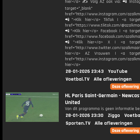
hier</a> ✍ Volg AZ ook via: 📲 Insta
target="_blank"
href="http://www.instagram.com/azalkm
📲">Klik hier</a> TikTok | <a target
href="https://www.tiktok.com/@azalkma
📲">Klik hier</a> Facebook | <a target
href="http://www.facebook.com/azalkma
📲">Klik hier</a> X | <a target=
href="http://www.twitter.com/azalkmaar
hier</a> AZ Vrouwen | <a target=
href="http://www.instagram.com/azalkma
hier</a>
28-01-2026 23:43
YouTube
Voetbal.TV
Alle afleveringen
HL Paris Saint-Germain - Newcas
United
Van dit programma is geen informatie be
28-01-2026 23:30
Ziggo
Voetba
Sporten.TV
Alle afleveringen