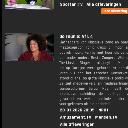
Sporten.TV
Alle afleveringen
De reünie: Afl. 4
Liefhebbers van klassieke zang en ope
mezzosopraan Tania Kross al, maar 
publiek maakt kennis met haar als ze 
aan onder andere Beste Zangers, Wie is
The Masked Singer en als jurylid in Maest
die op Curaçao werd geboren, studeer
jaren 90 aan het Utrechts Conserva
stond al snel op grote klassieke podia w
Ze ziet medewerkers en medeleerlinge
conservatorium terug. Hoe heeft d
intensieve opleiding de leerlingen
gevormd en welke muzikale carrière
voortgekomen uit die periode?!
28-01-2026 20:35
NPO1
Amusement.TV
Mensen.TV
Alle afleveringen