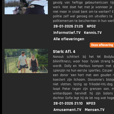
gevolg van heftige gebeurtenissen ti
werk. Wat doet het met je wanneer je 
niet meer in staat bent om te werken? E
politie zelf wel genoeg om uitvallers te
politiemensen te beschermen in hun wer
28-01-2026 21:25
NPO2
Informatief.TV
Kennis.TV
Alle afleveringen
Sterk: Afl. 4
Nanouk schittert bij het NK Bodybu
bikinifitness, waar haar fysiek streng 
wordt. Dolly en Marlous kampen met g
spierpijn na hun eerste sportles. Casper
een donor 'een hart met een gouden r
koestert zijn lichaam. Giovannie's blokj
niet vlotten, lastig op frikadel-XXL-dag
loopt Peter tegen zijn grenzen aan, 
winterdippen hervindt hij zijn bala
dochter Sofie legt hij de lat nog wat hoge
28-01-2026 21:10
NPO3
Amusement.TV
Mensen.TV