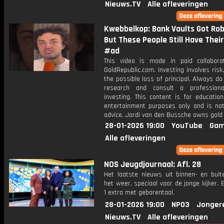
Nieuws.TV
Alle afleveringen
Kwebbelkop: Bank Vaults Got Ro
But These People Still Have Their
#ad
This video is made in paid collabora
GoldRepublic.com. Investing involves risk,
the possible loss of principal. Always d
research and consult a professiona
investing. This content is for educatio
entertainment purposes only and is not 
advice. Jordi van den Bussche owns gold 
28-01-2026 19:00
YouTube
Gam
Alle afleveringen
NOS Jeugdjournaal: Afl. 28
Het laatste nieuws uit binnen- en buit
het weer, speciaal voor de jonge kijker.
1 extra met gebarentaal.
28-01-2026 19:00
NPO3
Jonger
Nieuws.TV
Alle afleveringen