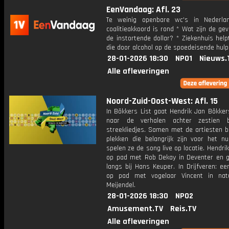
EenVandaag: Afl. 23
Te weinig openbare wc's in Nederla
coalitieakkoord is rond * Wat zijn de ge
de instortende dollar? * Ziekenhuis hel
die door alcohol op de spoedeisende hul
28-01-2026 18:30
NPO1
Nieuws.
Alle afleveringen
Noord-Zuid-Oost-West: Afl. 15
In Bökkers List gaat Hendrik Jan Bökker
naar de verhalen achter zestien bi
streekliedjes. Samen met de artiesten b
plekken die belangrijk zijn voor het 
spelen ze de song live op locatie. Hendri
op pad met Rob Dekay in Deventer en g
langs bij Hans Keuper. In Drijfveren: e
op pad met vogelaar Vincent in nat
Meijendel.
28-01-2026 18:30
NPO2
Amusement.TV
Reis.TV
Alle afleveringen