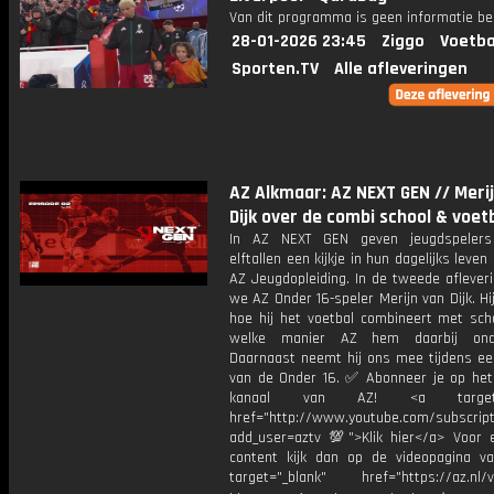
Van dit programma is geen informatie be
28-01-2026 23:45
Ziggo
Voetba
Sporten.TV
Alle afleveringen
AZ Alkmaar: AZ NEXT GEN // Meri
Dijk over de combi school & voet
In AZ NEXT GEN geven jeugdspelers 
elftallen een kijkje in hun dagelijks leven
AZ Jeugdopleiding. In de tweede aflever
we AZ Onder 16-speler Merijn van Dijk. Hij
hoe hij het voetbal combineert met sch
welke manier AZ hem daarbij onde
Daarnaast neemt hij ons mee tijdens een
van de Onder 16. ✅ Abonneer je op het
kanaal van AZ! <a target="
href="http://www.youtube.com/subscript
add_user=aztv 💯">Klik hier</a> Voor e
content kijk dan op de videopagina v
target="_blank" href="https://az.nl/vi