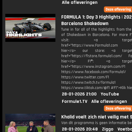
Alle afleveringen
FORMULA 1: Day 3 Highlights | 202
Barcelona Shakedown
Tune in for all of the highlights from the
of Shakedown in Barcelona. For more F1
visit: <a target="_b
href="https://www.Formula1.com Vis
hier</a> our store: <a target=
href="https://f1store.formula1.com/ Fol
hier</a> F1®: <a target="_
href="https://www.instagram.com/F1
https://www.facebook.com/Formula1/
https://www.twitter.com/F1
https://www.twitch.tv/formula1
https://www.tiktok.com/@f1 #F1">Klik hi
28-01-2026 21:00
YouTube
Formule1.TV
Alle afleveringen
Khalid voelt zich niet veilig met 
Van dit programma is geen informatie be
28-01-2026 20:48
Ziggo
Voetba