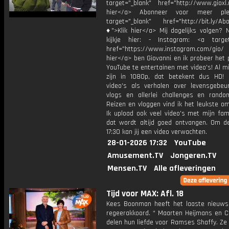
target="_blank" href="http://www.gioxl.
hier</a> Abonneer voor meer ple
target="_blank" href="http://bit.ly/Ab
♦">Klik hier</a> Mij dagelijks volgen?
kijkje hier: - Instagram: <a target
href="https://www.instagram.com/gio/
hier</a> ben Giovanni en ik probeer het 
YouTube te entertainen met video's! Al mi
zijn in 1080p, dat betekent dus HD! 
video's als verhalen over levensgebeur
vlogs en allerlei challenges en rando
Reizen en vloggen vind ik het leukste o
Ik upload ook veel video's met mijn fam
dat wordt altijd goed ontvangen. Om 
17:30 kan jij een video verwachten.
28-01-2026 17:32
YouTube
Amusement.TV
Jongeren.TV
Mensen.TV
Alle afleveringen
Tijd voor MAX: Afl. 18
Kees Boonman heeft het laaste nieuws
regeerakkoord. * Maarten Heijmans en C
delen hun liefde voor Ramses Shaffy. Ze 