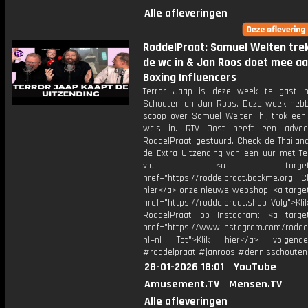
Alle afleveringen
RoddelPraat: Samuel Welten tre
de wc in & Jan Roos doet mee a
Boxing Influencers
Terror Jaap is deze week te gast b
Schouten en Jan Roos. Deze week heb
scoop over Samuel Welten, hij trok ee
wc's in. RTV Oost heeft een advoc
RoddelPraat gestuurd. Check de Thailand
de Extra Uitzending van een uur met Te
via: <a target="_b
href="https://roddelpraat.backme.org Ch
hier</a> onze nieuwe webshop: <a target
href="https://roddelpraat.shop Volg">Kli
RoddelPraat op Instagram: <a target
href="https://www.instagram.com/rodde
hl=nl Tot">Klik hier</a> volgen
#roddelpraat #janroos #dennisschouten
28-01-2026 18:01
YouTube
Amusement.TV
Mensen.TV
Alle afleveringen