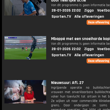
door heerlijke actie
Van dit programma is geen informatie be
28-01-2026 22:02
Ziggo
Voetba
Sporten.TV
Alle afleveringen
Mbappé met een snoeiharde kop
Van dit programma is geen informatie be
28-01-2026 22:02
Ziggo
Voetba
Sporten.TV
Alle afleveringen
Nieuwsuur: Afl. 27
Ingrijpende operatie na buikklacht
vrouwen met onverklaarbare buikklacht
vaker hun toevlucht tot artsen in het b
Ze wijken uit naar commerciële klinieke
grens. Daar ondergaan ze soms 
peperdure operaties. Dat blijkt uit ond