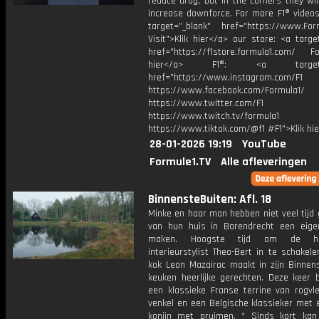
reduce drag, but in the corners they wil
increase downforce. For more F1® videos,
target="_blank" href="https://www.For
Visit">Klik hier</a> our store: <a targe
href="https://f1store.formula1.com/ Fol
hier</a> F1®: <a target="_
href="https://www.instagram.com/F1
https://www.facebook.com/Formula1/
https://www.twitter.com/F1
https://www.twitch.tv/formula1
https://www.tiktok.com/@f1 #F1">Klik hi
28-01-2026 19:19
YouTube
Formule1.TV
Alle afleveringen
BinnensteBuiten: Afl. 18
Minke en haar man hebben niet veel tijd
van hun huis in Barendrecht een eige
maken. Hoogste tijd om de h
interieurstylist Theo-Bert in te schakele
kok Leon Mazairac maakt in zijn Binnens
keuken heerlijke gerechten. Deze keer b
een klassieke Franse terrine van rogvl
venkel en een Belgische klassieker met 
konijn met pruimen. * Sinds kort kan