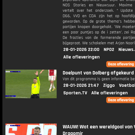
NOS Stories en Nieuwsuur. Maxime 
vertelt over het onderzoek. * Update 
D66, VVD en CDA zijn het op hoofdli
geworden. Op de grote thema's hebbe
partijen knopen doorgehakt. 'We moete
een paar puntjes op de i zetten', zei R
De fracties van de formerende partij
bijgepraat. We schakelen met Arjan Noorl
28-01-2026 22:00
NPO2
Nieuws
Alle afleveringen
Doelpunt van Dolberg afgekeurd
Van dit programma is geen informatie be
28-01-2026 21:47
Ziggo
Voetba
Sporten.TV
Alle afleveringen
WAUW! Wat een wereldgoal van 
Dragomir