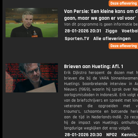
Van Persie: 'Een kleine kans om 
gaan, maar we gaan er vol voor'
Van dit programma is geen informatie be
28-01-2026 20:31
Ziggo
Voetba
Sporten.TV
Alle afleveringen
Brieven aan Hueting: Afl. 1
Erik Dijkstra heropent de dozen met 
brieven die bij de VARA binnenkwame
Huetings baanbrekende interview in A
Nieuws (1969), waarin hij sprak over Ne
oorlogsmisdaden in Indonesië. Erik volgt
van de briefschrijvers en spreekt met ki
veteranen die opgroeiden met v
trauma's, schaamte en botsende heri
aan de tijd in Nederlands-Indië. Zo rec
hij de impact van Huetings onthulli
langdurige wegkijken dat erop volgde.
28-01-2026 20:30
NPO2
Kennis.