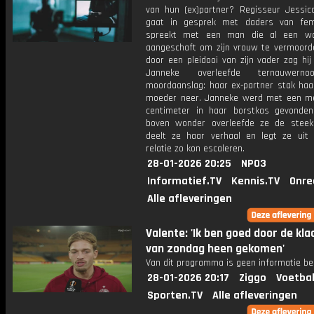
van hun (ex)partner? Regisseur Jessica 
gaat in gesprek met daders van fem
spreekt met een man die al een w
aangeschaft om zijn vrouw te vermoorde
door een pleidooi van zijn vader zag hij
Janneke overleefde ternauwern
moordaanslag: haar ex-partner stak haa
moeder neer. Janneke werd met een m
centimeter in haar borstkas gevonde
boven wonder overleefde ze de steekp
deelt ze haar verhaal en legt ze uit
relatie zo kon escaleren.
28-01-2026 20:25
NPO3
Informatief.TV
Kennis.TV
Onre
Alle afleveringen
Valente: 'Ik ben goed door de kl
van zondag heen gekomen'
Van dit programma is geen informatie be
28-01-2026 20:17
Ziggo
Voetbal
Sporten.TV
Alle afleveringen