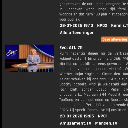
genieten van de natuur op Landgoed De 
in Eindhoven waar lange tijd famili
woonde en dat ruim 100 jaar niet toegan
voor publiek.
28-01-2026 19:10
NPO2
Kennis.
Alle afleveringen
Eva: Afl. 75
Ruim negentig dagen na de verkiezin
kabinet-Jetten I bijna een feit. D66, V
zijn het op hoofdlijnen eens geworden. 
oppositie van de plannen vinden? W
Winther, Hajar Yagkoubi, Simon den Haa
Kelder schuiven bij ons aan. * Als je zi
Spotify opzoekt, vind je welgeteld éé
Toch blijft zanger Josua Peter all
onopgemerkt. Met een 3FM Megahit, ee
TopSong en een optreden op Noordersla
naam, is Josua Peter hét veelbelovende 
2026. Hij speelt 'Bones' live bij ons in de 
28-01-2026 19:05
NPO1
Amusement.TV
Mensen.TV