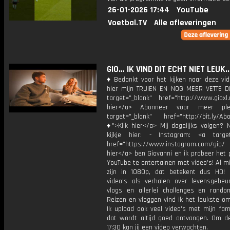
26-01-2026 17:44
YouTube
Voetbal.TV
Alle afleveringen
GIO… IK VIND DIT ECHT NIET LEUK.
♦ Bedankt voor het kijken naar deze vid
hier mijn TRUIEN EN NOG MEER VETTE D
target="_blank" href="http://www.gioxl.
hier</a> Abonneer voor meer ple
target="_blank" href="http://bit.ly/Ab
♦">Klik hier</a> Mij dagelijks volgen?
kijkje hier: - Instagram: <a target
href="https://www.instagram.com/gio/
hier</a> ben Giovanni en ik probeer het 
YouTube te entertainen met video's! Al mi
zijn in 1080p, dat betekent dus HD! 
video's als verhalen over levensgebeur
vlogs en allerlei challenges en rando
Reizen en vloggen vind ik het leukste o
Ik upload ook veel video's met mijn fam
dat wordt altijd goed ontvangen. Om 
17:30 kan jij een video verwachten.