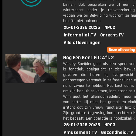
binnen. Ook bespreken we of een on
wintersport onder je reisverzekerin
vragen we bij Belvilla na waarom zij hu
belofte niet nakomen.
26-01-2026 20:25
NPO2
Informatief.TV
Onrecht.TV
Alle afleveringen
Nog Eén Keer Fit: Afl. 2
Wesley Sneijder gaat als een speer van 
is fanatiek, doelgericht en zich bewu
gevaren die horen bij overgewicht.
daarentegen verzandt in zelfmedelijden en
nu al zwaar te hebben. Het kost soms 
om zijn bed uit te komen, laat staan te tr
Wim gaat het allemaal redelijk, maar ni
van harte. Hij mist het gemak en vind
irritant dat zijn vrouw fanatieker lijkt da
Zijn grootste tegenslag komt echter als
het begeeft. Een operatie is noodzakelijk..
26-01-2026 20:25
NPO3
Amusement.TV
Gezondheid.TV