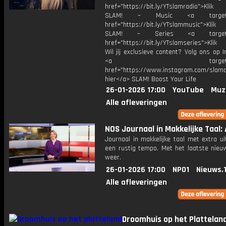
href="https://bit.ly/YTslamradio">Klik
SLAM! – Music <a target="_
href="https://bit.ly/YTslammusic">Klik
SLAM! – Series <a target="
href="https://bit.ly/YTslamseries">Klik
Wil jij exclusieve content? Volg ons op 
<a target="_bl
href="https://www.instagram.com/slamoff
hier</a> SLAM! Boost Your Life
26-01-2026 17:00
YouTube
Muz
Alle afleveringen
NOS Journaal in Makkelijke Taal: A
Journaal in makkelijke taal met extra ui
een rustig tempo. Met het laatste nieu
weer.
26-01-2026 17:00
NPO1
Nieuws.
Alle afleveringen
Droomhuis op het Plattelan