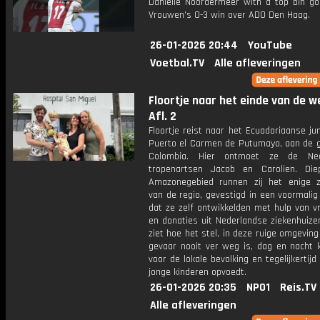
Daniëlle Noordermeer with a top bin goa
Vrouwen’s 0-3 win over ADO Den Haag.
26-01-2026 20:44
YouTube
Voetbal.TV
Alle afleveringen
Floortje naar het einde van de w
Afl. 2
Floortje reist naar het Ecuadoriaanse ju
Puerto el Carmen de Putumayo, aan de 
Colombia. Hier ontmoet ze de Ned
tropenartsen Jacob en Carolien. Di
Amazonegebied runnen zij het enige z
van de regio, gevestigd in een voormalig
dat ze zelf ontwikkelden met hulp van vri
en donaties uit Nederlandse ziekenhuizen
ziet hoe het stel, in deze ruige omgevin
gevaar nooit ver weg is, dag en nacht k
voor de lokale bevolking en tegelijkertij
jonge kinderen opvoedt.
26-01-2026 20:35
NPO1
Reis.TV
Alle afleveringen