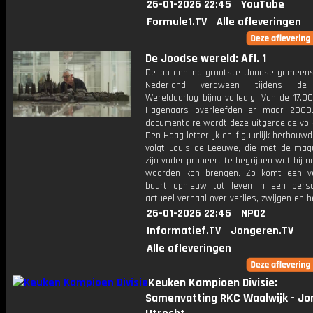
26-01-2026 22:45
YouTube
Formule1.TV
Alle afleveringen
De Joodse wereld: Afl. 1
De op een na grootste Joodse gemeen
Nederland verdween tijdens de
Wereldoorlog bijna volledig. Van de 17.
Hagenaars overleefden er maar 2000
documentaire wordt deze uitgeroeide vol
Den Haag letterlijk en figuurlijk herbouwd.
volgt Louis de Leeuwe, die met de maq
zijn vader probeert te begrijpen wat hij n
woorden kon brengen. Zo komt een v
buurt opnieuw tot leven in een perso
actueel verhaal over verlies, zwijgen en h
26-01-2026 22:45
NPO2
Informatief.TV
Jongeren.TV
Alle afleveringen
Keuken Kampioen Divisie:
Samenvatting RKC Waalwijk - Jo