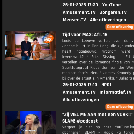
26-01-2026 17:30
YouTube
Amusement.TV
Jongeren.TV
Mensen.TV
Alle afleveringen
Tijd voor MAX: Afl. 16
Louis de Leeuwe vertelt over de v
Joodse buurt in Den Haag, die zijn vade
heeft nagebouwd. Waarom werd d
levenswerk? * Frits Sissing en Ed 
vertellen over de komende finale van M
Sportfotograaf Klaas Jan van der Weij 
mooiste foto's zien. * James Kennedy 
bij over de situatie in Amerika. * Juliet tr
26-01-2026 17:10
NPO1
Amusement.TV
Informatief.TV
Alle afleveringen
"Zij VIEL ME AAN met een VORK!!" 
SLAM! #podcast
Vergeet je niet op onze YouTube-ka
abonneren: SLAM! – Radio <a target