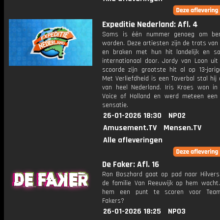
Expeditie Nederland: Afl. 4
Soms is één nummer genoeg om be
worden. Deze artiesten zijn de trots van
en braken met hun hit landelijk en s
internationaal door. Jordy van Loon uit
scoorde zijn grootste hit al op 13-jarige
Met Verliefdheid is een Toverbal stal hij
van heel Nederland. Iris Kroes won in
Voice of Holland en werd meteen een 
sensatie.
26-01-2026 18:30
NPO2
Amusement.TV
Mensen.TV
Alle afleveringen
De Faker: Afl. 16
Ron Boszhard gaat op pad naar Hilver
de familie Van Reeuwijk op hem wacht.
hem een punt te scoren voor Tea
Fakers?
26-01-2026 18:25
NPO3