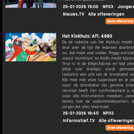
26-01-2026 19:00
NPO3
Jonger
Nieuws.TV
Alle afleveringen
Het Klokhuis: Afl. 4880
Op de redactie van het Klokhuis maakt 
druk over de tijd die iedereen doorbre
wc, dat moet veel sneller. Peggy worste
woord 'aluminium' en Rodîn maakt bijzon
Tirsa is in de blikjesfabriek en laat zi
blikje voor drankjes wordt gemaak
toekomst een prik van de brandnetel v
Kijk mee met onze superzoom en je zie
waar de brandnetel zijn gemene bran
verstopt heeft. Een symfonieorkest is e
waar alle instrumenten meedoen. Jan
kennis met de podiummedewerkers di
zorgen dat alles klaarstaat.
26-01-2026 18:45
NPO3
Informatief.TV
Alle afleveringe