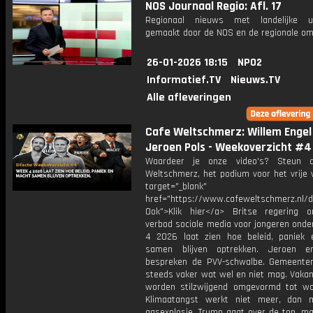
NOS Journaal Regio: Afl. 17
Regionaal nieuws met landelijke uit
gemaakt door de NOS en de regionale om
26-01-2026 18:15
NPO2
Informatief.TV
Nieuws.TV
Alle afleveringen
Cafe Weltschmerz: Willem Engel
Jeroen Pols - Weekoverzicht #4
Waardeer je onze video's? Steun 
Weltschmerz, het podium voor het vrije 
target="_blank"
href="https://www.cafeweltschmerz.nl/
Ook">Klik hier</a> Britse regering o
verbod sociale media voor jongeren onde
4 2026 laat zien hoe beleid, paniek
samen blijven optrekken. Jeroen e
bespreken de PVV-schwalbe. Gemeente
steeds vaker wat wel en niet mag. Vakan
worden stilzwijgend omgevormd tot wo
Klimaatangst werkt niet meer, dan 
gasexplosie. Trump gaat over de top, ma