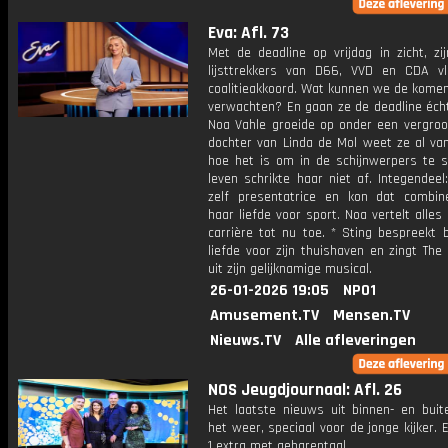
Eva: Afl. 73
Met de deadline op vrijdag in zicht, zi
lijsttrekkers van D66, VVD en CDA vl
coalitieakkoord. Wat kunnen we de kome
verwachten? En gaan ze de deadline écht
Noa Vahle groeide op onder een vergroot
dochter van Linda de Mol weet ze al van
hoe het is om in de schijnwerpers te s
leven schrikte haar niet af. Integendee
zelf presentatrice en kon dat combi
haar liefde voor sport. Noa vertelt alles
carrière tot nu toe. * Sting bespreekt 
liefde voor zijn thuishaven en zingt The
uit zijn gelijknamige musical.
26-01-2026 19:05
NPO1
Amusement.TV
Mensen.TV
Nieuws.TV
Alle afleveringen
NOS Jeugdjournaal: Afl. 26
Het laatste nieuws uit binnen- en buit
het weer, speciaal voor de jonge kijker.
1 extra met gebarentaal.