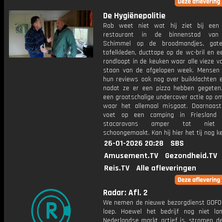
De Hygiënepolitie
Rob weet niet wat hij ziet bij een
restaurant in de binnenstad van 
Schimmel op de broodmandjes, gat
tafelkleden, ducttape op de wc-bril en e
rondloopt in de keuken waar alle vieze vaa
staan van de afgelopen week. Mensen 
hun reviews ook nog over buikklachten e
nadat ze er een pizza hebben gegeten
een grootschalige undercover actie op om
waar het allemaal misgaat. Daarnaas
voet op een camping in Friesland
stacaravans amper tot niet
schoongemaakt. Kan hij hier het tij nog k
26-01-2026 20:28
SBS
Amusement.TV
Gezondheid.TV
Reis.TV
Alle afleveringen
Radar: Afl. 2
We nemen de nieuwe bezorgdienst GOFO
loep. Hoewel het bedrijf nog niet l
Nederlandse markt actief is, stromen de