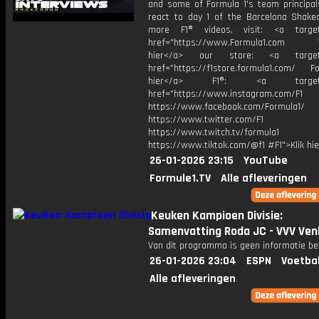
and some of Formula 1's team principal
react to day 1 of the Barcelona Shake
more F1® videos, visit: <a target=
href="https://www.Formula1.com Vis
hier</a> our store: <a target=
href="https://f1store.formula1.com/ Fol
hier</a> F1®: <a target="_
href="https://www.instagram.com/F1
https://www.facebook.com/Formula1/
https://www.twitter.com/F1
https://www.twitch.tv/formula1
https://www.tiktok.com/@f1 #F1">Klik hi
26-01-2026 23:15
YouTube
Formule1.TV
Alle afleveringen
Keuken Kampioen Divisie:
Samenvatting Roda JC - VVV Ven
Van dit programma is geen informatie be
26-01-2026 23:04
ESPN
Voetba
Alle afleveringen