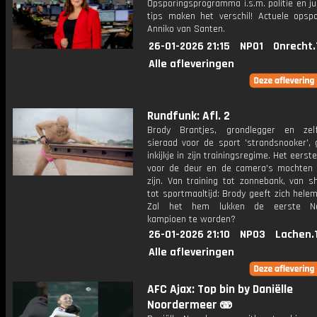
Opsporingsprogramma i.s.m. politie en ju
tips maken het verschil! Actuele opsp
Anniko van Santen.
26-01-2026 21:15
NPO1
Onrecht.
Alle afleveringen
Rundfunk: Afl. 2
Brody Brantjes, grondlegger en zel
sieraad voor de sport 'strandsnooker', 
inkijkje in zijn trainingsregime. Het eerst
voor de deur en de camera's mochten o
zijn. Van training tot zonnebank, van 
tot sportmaaltijd: Brody geeft zich helem
Zal het hem lukken de eerste Ne
kampioen te worden?
26-01-2026 21:10
NPO3
Lachen.
Alle afleveringen
AFC Ajax: Top bin by Daniëlle
Noordermeer 🫨