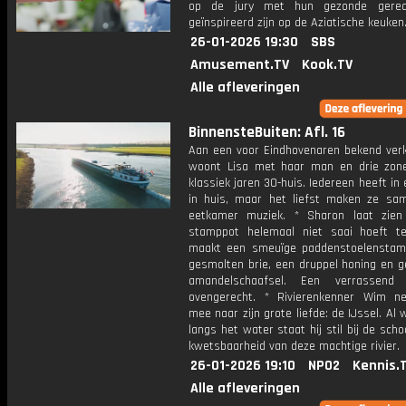
op de jury met hun gezonde gerec
geïnspireerd zijn op de Aziatische keuken
26-01-2026 19:30
SBS
Amusement.TV
Kook.TV
Alle afleveringen
BinnensteBuiten: Afl. 16
Aan een voor Eindhovenaren bekend verk
woont Lisa met haar man en drie zon
klassiek jaren 30-huis. Iedereen heeft in 
in huis, maar het liefst maken ze sa
eetkamer muziek. * Sharon laat zie
stamppot helemaal niet saai hoeft te
maakt een smeuïge paddenstoelensta
gesmolten brie, een druppel honing en g
amandelschaafsel. Een verrassend m
ovengerecht. * Rivierenkenner Wim 
mee naar zijn grote liefde: de IJssel. Al
langs het water staat hij stil bij de sch
kwetsbaarheid van deze machtige rivier.
26-01-2026 19:10
NPO2
Kennis.
Alle afleveringen