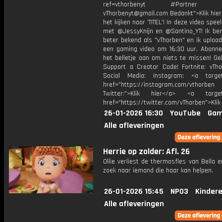
ref=vthorbenyt #Partner Bu
vThorbenyt@gmail.com Bedankt">Klik hier
het kijken naar 'TITEL'! In deze video spee
met @JessyKnijn en @Santino_YT! Ik ben
beter bekend als "vThorben" en ik upload
een gaming video om 16:30 uur. Abonne
het belletje aan om niets te missen! Ge
Support a Creator Code! Fortnite: vTho
Social Media: Instagram: <a target
href="https://instagram.com/vthorben
Twitter:">Klik hier</a> <a target=
href="https://twitter.com/vThorben">Klik
26-01-2026 16:30
YouTube
Gam
Alle afleveringen
Herrie op zolder: Afl. 26
Ollie verliest de thermosfles van Bella 
zoek naar iemand die haar kan helpen.
26-01-2026 15:45
NPO3
Kinder
Alle afleveringen