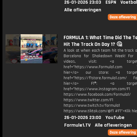
26-01-2026 23:03
ESPN
Voetbal
Alle afleveringen
FORMULA 1: What Time Did The T
Hit The Track On Day 1? 🤔
A look at when each team hit the track o
Barcelona for Shakedown Week! For 
videos, visit: <a target="
href="https://www.Formula1.com Vis
hier</a> our store: <a target=
href="https://f1store.formula1.com/ Fol
hier</a> F1®: <a target="_
href="https://www.instagram.com/F1
https://www.facebook.com/Formula1/
https://www.twitter.com/F1
https://www.twitch.tv/formula1
https://www.tiktok.com/@f1 #F1">Klik hi
26-01-2026 23:00
YouTube
Formule1.TV
Alle afleveringen