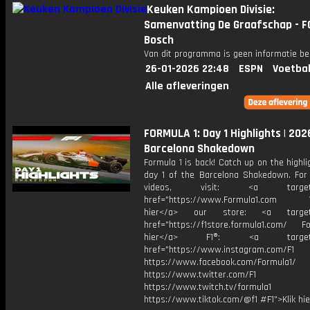
Keuken Kampioen Divisie:
Samenvatting De Graafschap - F
Bosch
Van dit programma is geen informatie be
26-01-2026 22:48
ESPN
Voetbal
Alle afleveringen
FORMULA 1: Day 1 Highlights | 202
Barcelona Shakedown
Formula 1 is back! Catch up on the highl
day 1 of the Barcelona Shakedown. For
videos, visit: <a target="
href="https://www.Formula1.com Vis
hier</a> our store: <a target=
href="https://f1store.formula1.com/ Fol
hier</a> F1®: <a target="_
href="https://www.instagram.com/F1
https://www.facebook.com/Formula1/
https://www.twitter.com/F1
https://www.twitch.tv/formula1
https://www.tiktok.com/@f1 #F1">Klik hi