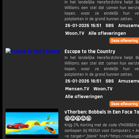
In het landelijke Herefordshire helpt B
Williams een stel dat samen hun eerste
kopen, waar ze eindelijk hun ver
potplanten in de grond kunnen zetten.
26-01-2026 16:51
SBS
Amuseme
Woon.TV
Alle afleveringen
Escape to the Country
In het landelijke Herefordshire helpt B
Williams een stel dat samen hun eerste
kopen, waar ze eindelijk hun ver
potplanten in de grond kunnen zetten.
26-01-2026 16:51
SBS
Amuseme
Mensen.TV
Woon.TV
Alle afleveringen
vThorben: Bobbels In Een Face To
🤬😡🤬😡🤬
Krijg 2% Korting met de code VTHORBEN o
aankopen bij REDUX voor Computers + Ac
<a target="_blank" href="https://reduxg