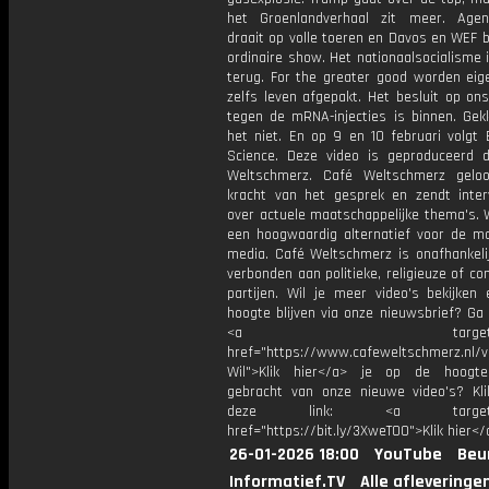
het Groenlandverhaal zit meer. Age
draait op volle toeren en Davos en WEF b
ordinaire show. Het nationaalsocialisme i
terug. For the greater good worden ei
zelfs leven afgepakt. Het besluit op on
tegen de mRNA-injecties is binnen. Gek
het niet. En op 9 en 10 februari volgt 
Science. Deze video is geproduceerd 
Weltschmerz. Café Weltschmerz gelo
kracht van het gesprek en zendt inter
over actuele maatschappelijke thema's. 
een hoogwaardig alternatief voor de m
media. Café Weltschmerz is onafhankelij
verbonden aan politieke, religieuze of c
partijen. Wil je meer video's bekijken
hoogte blijven via onze nieuwsbrief? Ga
<a target="_bl
href="https://www.cafeweltschmerz.nl/v
Wil">Klik hier</a> je op de hoogt
gebracht van onze nieuwe video's? Kl
deze link: <a target="_
href="https://bit.ly/3XweTO0">Klik hier</
26-01-2026 18:00
YouTube
Beu
Informatief.TV
Alle afleveringe