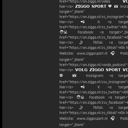
href="https://on.ziggo.nl/video 𝗩𝗢
hier</a> 𝗭𝗜𝗚𝗚𝗢 𝗦𝗣𝗢𝗥𝗧 🧡 📸 Ins
target="_blank"
href="https://on.ziggo.nl/zs_instagram">K
hier</a> 📲 X: <a target="
href="https://on.ziggo.nl/zs_twitter">Kli
🧑‍💻 Facebook: <a target="_bla
href="https://on.ziggo.nl/zs_facebook">Kl
hier</a> 🤳 TikTok: <a target=
href="https://on.ziggo.nl/zs_tiktok">Klik h
Website: www.ziggosport.nl 🎧 Podc
target="_blank"
href="https://on.ziggo.nl/rondo_podcast">
hier</a> 𝗩𝗢𝗟𝗚 𝗭𝗜𝗚𝗚𝗢 𝗦𝗣𝗢𝗥𝗧 𝗩
⚽️ 📸 Instagram: <a target="
href="https://on.ziggo.nl/zsv_instagram">
hier</a> 📲 X: <a target="
href="https://on.ziggo.nl/zsv_twitter">Kli
hier</a> 🧑‍💻 Facebook: <a target="
href="https://on.ziggo.nl/zsv_facebook">K
hier</a> 🤳 TikTok: <a target=
href="https://on.ziggo.nl/zs_tiktok">Klik h
Website: www.ziggosport.nl 🎧 Podc
target="_blank"