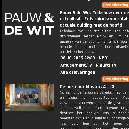
Pauw & de Wit: Talkshow over de
actualiteit. Er is ruimte voor de
actuele duiding met de hoofd
Talkshow over de actualiteit. Aan taf
afwisselend Jeroen Pauw en Tim de
gesprek van de dag. Er is ruimte voor
actuele duiding met de hoofdrolspele
politiek en het nieuws.
06-10-2025 22:20
NPO1
Amusement.TV
Nieuws.TV
Alle afleveringen
De bus naar Mostar: Afl. 3
Na een lange terugreis bereiken Tea, Lem
en Lidija hun geboorteplaats Mos
volwassen vrouwen zien ze de gevaren d
kind nauwelijks beseften. Gewone burg
destijds het doelwit van sluipschu
moesten schuilen in bunkers voor kogelr
reis leert hen dat het moed v
herinneringen onder ogen te zien, maa