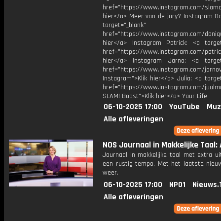
href="https://www.instagram.com/slamoff
hier</a> Meer van de jury? Instagram Da
target="_blank"
href="https://www.instagram.com/daniq
hier</a> Instagram Patrick: <a target
href="https://www.instagram.com/patric
hier</a> Instagram Jarno: <a target
href="https://www.instagram.com/jarno
Instagram">Klik hier</a> Julia: <a targe
href="https://www.instagram.com/juulm
SLAM! Boost">Klik hier</a> Your Life
06-10-2025 17:00
YouTube
Muz
Alle afleveringen
NOS Journaal in Makkelijke Taal: 
Journaal in makkelijke taal met extra ui
een rustig tempo. Met het laatste nieu
weer.
06-10-2025 17:00
NPO1
Nieuws.
Alle afleveringen