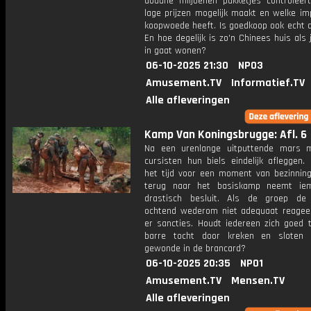
douane miljoenen pakketjes controleer
lage prijzen mogelijk maakt en welke im
koopwoede heeft. Is goedkoop ook echt 
En hoe degelijk is zo'n Chinees huis als 
in gaat wonen?
06-10-2025 21:30
NPO3
Amusement.TV
Informatief.TV
Alle afleveringen
Kamp Van Koningsbrugge: Afl. 6
Na een urenlange uitputtende mars 
cursisten hun biels eindelijk afleggen.
het tijd voor een moment van bezinnin
terug naar het basiskamp neemt ie
drastisch besluit. Als de groep de
ochtend wederom niet adequaat reageer
er sancties. Houdt iedereen zich goed t
barre tocht door kreken en sloten
gewonde in de brancard?
06-10-2025 20:35
NPO1
Amusement.TV
Mensen.TV
Alle afleveringen