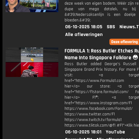
deze week van eigen bodem. Wéér zijn re
dupe van mega datalek, nu bij 
&#39;Nedersaksenlijn is een doekje
bloeden.&#39;
06-10-2025 18:05
SBS
Nieuws.
Alle afleveringen
FORMULA 1: Ross Butler Etches Ru
Name Into Singapore Folklore 😳
Ross Butler added George's Russell
Singapore Grand Prix history. For more F
visit: <a target="_b
href="https://www.Formula1.com Vis
hier</a> our store: <a target=
href="https://f1store.formula1.com/ Fol
hier</a> F1®: <a target="_
href="https://www.instagram.com/F1
https://www.facebook.com/Formula1/
https://www.twitter.com/F1
https://www.twitch.tv/formula1
https://www.tiktok.com/@f1 #F1">Klik hi
06-10-2025 18:01
YouTube