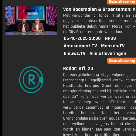
Van Roosmalen & Groenteman: Af
Met verwondering, lichte irritatie en e
oog voor de absurditeit van de media
het publieke debat nemen Marcel van 
en Gijs Groenteman de week door.
06-10-2025 20:30
NPO3
Amusement.TV
Mensen.TV
Nieuws.TV
Alle afleveringen
Radar: Afl. 23
De energiebelasting stijgt volgend jaar
recordhoogte. Tegelijkertijd verdwijnt mo
Noodfonds Energie. Staat de hoger 
energierekening nog wel bij politieke part
agenda? Fons was vorige week in ee
Nieuw Vennep waar KPN-klanten 
verwijderde zendmast al maanden ge
bereik hebben. Nu het vervo
Grondhandelaren beloven gouden bergen.
een weiland dat volgens hen straks 
wordt en binnen een paar jaar verdriev
investering. In de praktijk blijken alleen 