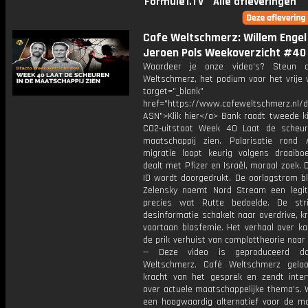
Formule1.TV
Alle afleveringen
Cafe Weltschmerz: Willem Engel
Jeroen Pols Weekoverzicht #40
Waardeer je onze video's? Steun 
Weltschmerz, het podium voor het vrije 
target="_blank"
href="https://www.cafeweltschmerz.nl/
ASN">Klik hier</a> Bank raadt tweede k
CO2-uitstoot Week 40 Laat de scheu
maatschappij zien. Polarisatie rond
migratie loopt keurig volgens draaibo
dealt met Pfizer en Israël, moraal zoek. D
ID wordt doorgedrukt. De oorlogstrom bli
Zelensky noemt Nord Stream een legit
precies wat Rutte bedoelde. De str
desinformatie schakelt naar overdrive, kr
voortaan blasfemie. Het verhaal over ka
de prik verhuist van complottheorie naar 
-- Deze video is geproduceerd d
Weltschmerz. Café Weltschmerz gelo
kracht van het gesprek en zendt inter
over actuele maatschappelijke thema's. 
een hoogwaardig alternatief voor de m