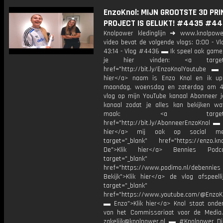
EnzoKnol: MIJN GROOTSTE 3D PRI
PROJECT IS GELUKT! #4435 #44
Knolpower kledinglijn ➜ www.knolpowe
video bevat de volgende vlogs: 0:00 - V
43:14 - Vlog #4436 ▬ Ik speel ook games
je hier vinden: <a target="
href="http://bit.ly/EnzoKnolYoutube ▬ M
hier</a> naam is Enzo Knol en ik up
maandag, woensdag en zaterdag om 4
vlog op mijn YouTube kanaal Abonneer j
kanaal zodat je alles kan bekijken w
maak: <a target="_b
href="http://bit.ly/AbonneerEnzoKnol ▬ 
hier</a> mij ook op social me
target="_blank" href="https://enzo.kno
De">Klik hier</a> Bennies Podc
target="_blank"
href="https://www.podimo.nl/debennies
Bekijk">Klik hier</a> de vlog afspeelli
target="_blank"
href="https://www.youtube.com/@EnzoKn
▬ Enzo">Klik hier</a> Knol staat onder
van het Commissariaat voor de Media.
zakelijk@knolpower.nl ▬ #Knolpower Di