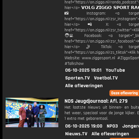
href="https://on.ziggo.nl/rondo_podcast">
hier</a> 𝗩𝗢𝗟𝗚 𝗭𝗜𝗚𝗚𝗢 𝗦𝗣𝗢𝗥𝗧 𝗥𝗔
📸 Instagram: <a target="_
href="https://on.ziggo.nl/zsr_instagram">
hier</a> 📲 X: <a target="
href="https://on.ziggo.nl/zsr_twitter">Kli
🧑‍💻 Facebook: <a target="_bla
href="https://on.ziggo.nl/zsr_facebook">K
hier</a> 🤳 TikTok: <a target=
href="https://on.ziggo.nl/zs_tiktok">Klik h
Website: www.ziggosport.nl #ZiggoSpo
#Talkshow
06-10-2025 19:01
YouTube
Sporten.TV
Voetbal.TV
Alle afleveringen
NOS Jeugdjournaal: Afl. 279
Het laatste nieuws uit binnen- en buit
het weer, speciaal voor de jonge kijker.
1 extra met gebarentaal.
06-10-2025 19:00
NPO3
Jonger
Nieuws.TV
Alle afleveringen