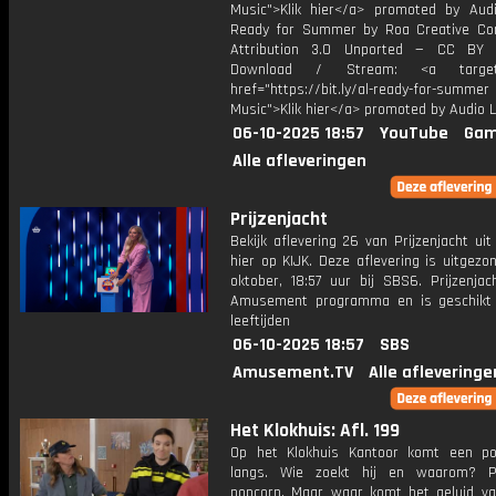
Music">Klik hier</a> promoted by Audi
Ready for Summer by Roa Creative C
Attribution 3.0 Unported — CC BY 
Download / Stream: <a target="
href="https://bit.ly/al-ready-for-summer
Music">Klik hier</a> promoted by Audio L
06-10-2025 18:57
YouTube
Gam
Alle afleveringen
Prijzenjacht
Bekijk aflevering 26 van Prijzenjacht uit
hier op KIJK. Deze aflevering is uitgez
oktober, 18:57 uur bij SBS6. Prijzenjac
Amusement programma en is geschikt 
leeftijden
06-10-2025 18:57
SBS
Amusement.TV
Alle afleveringe
Het Klokhuis: Afl. 199
Op het Klokhuis Kantoor komt een pol
langs. Wie zoekt hij en waarom? P
popcorn. Maar waar komt het geluid v