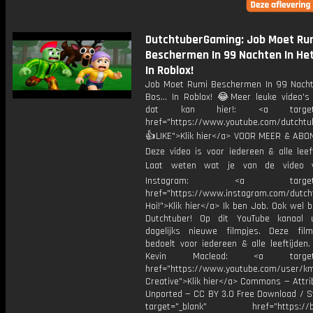
DutchtuberGaming: Job Moet Ru
Beschermen In 99 Nachten In Het 
In Roblox!
Job Moet Rumi Beschermen In 99 Nacht
Bos... In Roblox! 😂Meer leuke video's 
dat kan hier!: <a target="
href="https://www.youtube.com/dutcht
👍LIKE">Klik hier</a> VOOR MEER & ABO
Deze video is voor iedereen & alle leef
Laat weten wat je van de video v
Instagram: <a target="_
href="https://www.instagram.com/dutch
Hoi!">Klik hier</a> Ik ben Job. Ook wel 
Dutchtuber! Op dit YouTube kanaal 
dagelijks nieuwe filmpjes. Deze film
bedoelt voor iedereen & alle leeftijden
Kevin Macleod: <a target="
href="https://www.youtube.com/user/k
Creative">Klik hier</a> Commons — Attri
Unported — CC BY 3.0 Free Download / S
target="_blank" href="https://bit.