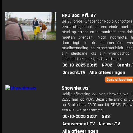
NPO Doc: Afl. 97
De 23-jarige kunstenaar Pablo Cantatore
een statiegeldbak die een einde moet 
afval op straat en 'humaniteit' naar da
moeten brengen. Maar naarmate hi
doordringt in de commerciële we
afvalinzameling en straatmeubilair, beg
zijn idealisme als zijn vriendschap
zakenpartner barstjes te vertonen.
06-10-2025 23:15
NPO2
Kennis.
Onrecht.TV
Alle afleveringen
Shownieuws
Bekijk aflevering 279 van Shownieuws ui
2025 hier op KIJK. Deze aflevering is u
op 6 oktober, 23:01 uur bij SBS6. Show
een Nieuws programma
06-10-2025 23:01
SBS
Amusement.TV
Nieuws.TV
Alle afleveringen