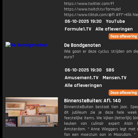
https://www.twitter.com/F1
https://www.twitch.tv/formula1
https://www.tiktok.com/@f1 #F1">Klik hi
06-10-2025 19:30
YouTube
Formule1.TV
Alle afleveringen
De Bondgenoten
Wie gaan er deze cyclus strijden om di
euro?
06-10-2025 19:30
SBS
Amusement.TV
Mensen.TV
Alle afleveringen
BinnensteBuiten: Afl. 140
BinnensteBuiten bestaat tien jaar. Spec
dit jubileum zie je deze hele week
feestelijke items. We kijken (letterlijk) b
keuken van culinair expert Alain 
Amsterdam. * Anne Wieggers legt met 
fan een moestuin aan in Maasdam. * 