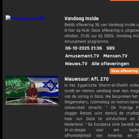
Vandaag Inside
Bekijk aflevering 36 van Vandaag Inside u
8 hier op KIJK. Deze aflevering is uitgez
oktober, 21:36 uur bij SBS6. Vandaag Ins
Amusement programma
06-10-2025 21:36
SBS
Amusement.TV
Mensen.TV
Nieuws.TV
Alle afleveringen
Nieuwsuur: Afl. 270
In het Egyptische Sharm-el-Sheikh onde
Israël en Hamas vandaag over een mogel
van de oorlog in Gaza. We bespreken het
Wagemakers, islamoloog en Hamas-kenn
Universiteit Utrecht. * De 11-jarige Pa
vlogger Renad, wist dankzij de studie
haar zus Gaza te ontvluchten en 
Nederland. * De Europese Unie bereidt e
AI-strategie voor om technol
afhankelijkheid van Amerika en 