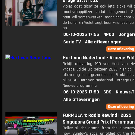
Brugklas: Afl. 26
Violet doet alsof ze ook iets sicks wil
maatschappijleer zodat klasgenoot 
haar wil samenwerken, maar dat loopt vo
de hand. En Violet zegt haar vriendscha
op.
06-10-2025 17:55
NPO3
Jonger
Serie.TV
Alle afleveringen
Hart van Nederland - Vroege Edit
Bekijk aflevering 199 van Hart van Ne
Vroege Editie uit seizoen 2025 hier op 
aflevering is uitgezonden op 6 oktober,
bij SBS6. Hart van Nederland - Vroege Edi
Nieuws programma
06-10-2025 17:50
SBS
Nieuws.T
Alle afleveringen
FORMULA 1: Radio Rewind | 2025
Singapore Grand Prix | Paramoun
Relive all the drama from the airwave
how Sunday’s race unfolded at the M