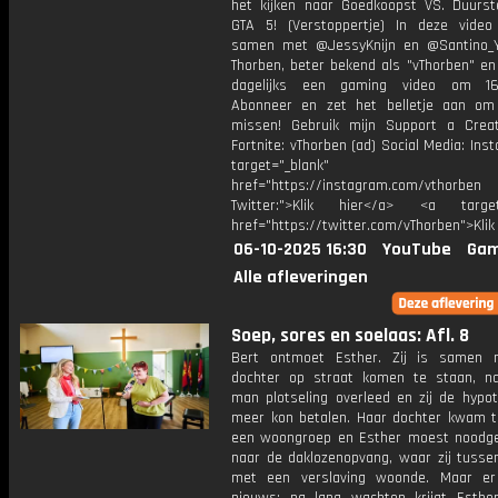
het kijken naar Goedkoopst VS. Duurst
GTA 5! (Verstoppertje) In deze video
samen met @JessyKnijn en @Santino_Y
Thorben, beter bekend als "vThorben" en
dagelijks een gaming video om 16
Abonneer en zet het belletje aan om
missen! Gebruik mijn Support a Crea
Fortnite: vThorben (ad) Social Media: Ins
target="_blank"
href="https://instagram.com/vthorben
Twitter:">Klik hier</a> <a target=
href="https://twitter.com/vThorben">Klik
06-10-2025 16:30
YouTube
Gam
Alle afleveringen
Soep, sores en soelaas: Afl. 8
Bert ontmoet Esther. Zij is samen 
dochter op straat komen te staan, n
man plotseling overleed en zij de hypot
meer kon betalen. Haar dochter kwam te
een woongroep en Esther moest nood
naar de daklozenopvang, waar zij tuss
met een verslaving woonde. Maar er