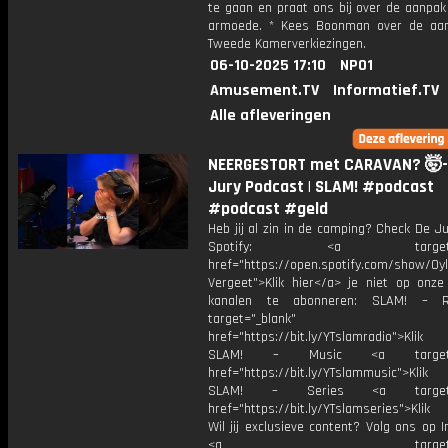
te gaan en praat ons bij over de aanpak
armoede. * Kees Boonman over de aa
Tweede Kamerverkiezingen.
06-10-2025 17:10
NPO1
Amusement.TV
Informatief.TV
Alle afleveringen
NEERGESTORT met CARAVAN? 🤯-
Jury Podcast | SLAM! #podcast
#podcast #geld
Heb jij al zin in de camping? Check De J
Spotify: <a target="_
href="https://open.spotify.com/show/0
Vergeet">Klik hier</a> je niet op onze
kanalen te abonneren: SLAM! – 
target="_blank"
href="https://bit.ly/YTslamradio">Klik
SLAM! – Music <a target="_
href="https://bit.ly/YTslammusic">Klik
SLAM! – Series <a target="
href="https://bit.ly/YTslamseries">Klik
Wil jij exclusieve content? Volg ons op 
<a target="_bl