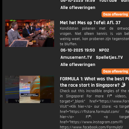
06-10-2025 19:59
YouTube
Gam
Alle afleveringen
Met het Mes op Tafel: Afl. 37
Kandidaten pokeren met de antwo
vragen. Niet alleen kennis is van be
weinig weet, kan proberen zijn tegensta
te bluffen.
06-10-2025 19:50
NPO2
Amusement.TV
Spelletjes.TV
Alle afleveringen
FORMULA 1: What was the best P
the race start in Singapore? 🤳
Check out this incredible angles of the 
in Singapore! For more F1® videos, 
target="_blank" href="https://www.For
Visit">Klik hier</a> our store: <a targe
href="https://f1store.formula1.com/ Fol
hier</a> F1®: <a target="_
href="https://www.instagram.com/F1
https://www.facebook.com/Formula1/