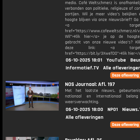
media. Café Weltschmerz is onafhankelij
verbonden aan politieke, religieuze of c
partijen. Wil je meer video's bekijken
hoogte blijven via onze nieuwsbrief? Ga
<a target="_bl
href="https://www.cafeweltschmerz.nl/v
Wil">Klik hier</a> je op de hoogt
gebracht van onze nieuwe video's? Kl
deze link: <a target="_
href="https://bit.ly/3XweTO0">Klik hier</
06-10-2025 18:01
YouTube
Beur
Informatief.TV
Alle afleveringe
NOS Journaal: Afl. 197
Met het laatste nieuws, gebeurteni
nationaal en internationaal bela
weersverwachting.
06-10-2025 18:00
NPO1
Nieuws.
Alle afleveringen