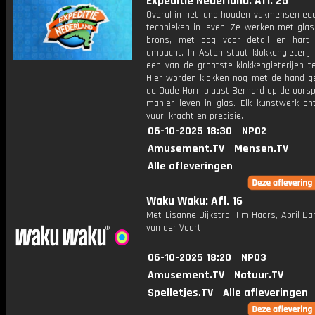
Expeditie Nederland: Afl. 25
Overal in het land houden vakmensen e
technieken in leven. Ze werken met glas
brons, met oog voor detail en hart
ambacht. In Asten staat klokkengieterij 
een van de grootste klokkengieterijen t
Hier worden klokken nog met de hand ge
de Oude Horn blaast Bernard op de oorsp
manier leven in glas. Elk kunstwerk ont
vuur, kracht en precisie.
06-10-2025 18:30
NPO2
Amusement.TV
Mensen.TV
Alle afleveringen
Waku Waku: Afl. 16
Met Lisanne Dijkstra, Tim Haars, April Da
van der Voort.
06-10-2025 18:20
NPO3
Amusement.TV
Natuur.TV
Spelletjes.TV
Alle afleveringen