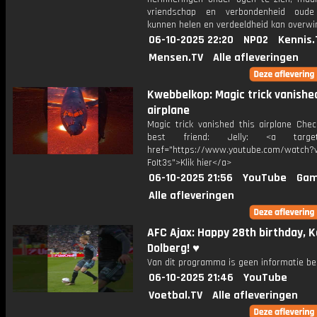
vriendschap en verbondenheid oud
kunnen helen en verdeeldheid kan overwi
06-10-2025 22:20
NPO2
Kennis.
Mensen.TV
Alle afleveringen
Kwebbelkop: Magic trick vanished
airplane
Magic trick vanished this airplane Che
best friend: Jelly: <a target=
href="https://www.youtube.com/watch?v
FoIt3s">Klik hier</a>
06-10-2025 21:56
YouTube
Gam
Alle afleveringen
AFC Ajax: Happy 28th birthday, 
Dolberg! ♥️
Van dit programma is geen informatie be
06-10-2025 21:46
YouTube
Voetbal.TV
Alle afleveringen