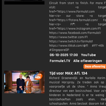
Circuit from start to finish. For more F
visit: <a target="_b
href="https://www.Formula1.com Vis
hier</a> our store: <a target=
href="https://f1store.formula1.com/ Fol
hier</a> F1®: <a target="_
href="https://www.instagram.com/F1
https://www.facebook.com/Formula1/
https://www.twitter.com/F1
https://www.twitch.tv/formula1
https://www.tiktok.com/@f1 #F1">Klik
#SingaporeGP
06-10-2025 17:30
YouTube
Formule1.TV
Alle afleveringen
Tijd voor MAX: Afl. 134
Richard Groenendijk en Nurlaila Kari
musical Harspray. Ze treden ook op
voorproefje uit de show. * Anna Vreug
directeur van een basisschool. Voor zo'
kinderen in Nederland is er te weinig 
basisbehoeften zoals eten, kle
schoolspullen. Anna besloot daarom tot 