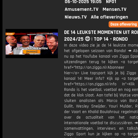
06-10-2025 19:05
NPO1
Amusement.TV
Mensen.TV
Nieuws.TV
Alle afleveringen
DE 14 LEUKSTE MOMENTEN UIT R
2024/25 😍 | TOP 14 - RONDO
In deze video zie je de 14 leukste mom
het afgelopen seizoen van Rondo! ↠ Ab
nu op het YouTube kanaal van Ziggo Spor
uitzendingen terug te kijken <a target
href="http://on.ziggo.nl/Abonneer
hier</a> Live topsport kijk je bij Ziggo
kanaal 14! Meer info? Kijk op <a target
href="https://on.ziggo.nl/info In">Klik
Rondo is het voetbal, voetbal en nog ee
dat de klok slaat. Aan tafel bij Wytse va
sluiten analisten als Marco van Bas
Gullit, Wesley Sneijder, Youri Mulder, 
der Vaart en Khalid Boulahrouz regelmat
over de actualiteit van het nati
internationale voetbal te discussiëren. ↠
samenvattingen, interviews en talk
Ziggo Sport kun je kijken op <a target