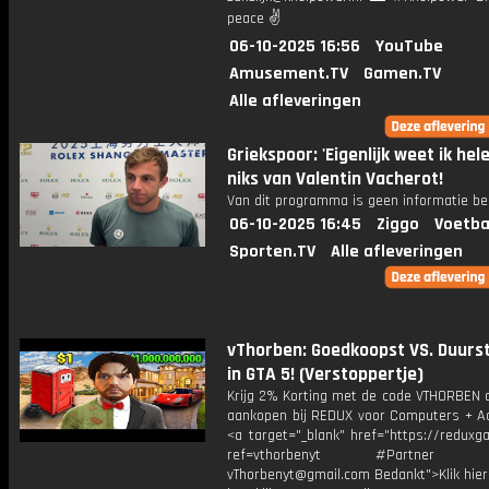
peace ✌
06-10-2025 16:56
YouTube
Amusement.TV
Gamen.TV
Alle afleveringen
Griekspoor: 'Eigenlijk weet ik he
niks van Valentin Vacherot!
Van dit programma is geen informatie be
06-10-2025 16:45
Ziggo
Voetba
Sporten.TV
Alle afleveringen
vThorben: Goedkoopst VS. Duurst
in GTA 5! (Verstoppertje)
Krijg 2% Korting met de code VTHORBEN o
aankopen bij REDUX voor Computers + Ac
<a target="_blank" href="https://reduxg
ref=vthorbenyt #Partner Bu
vThorbenyt@gmail.com Bedankt">Klik hier