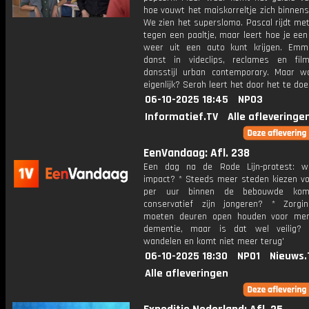
hoe vouwt het maiskorreltje zich binnen
We zien het superslomo. Pascal rijdt met
tegen een paaltje, maar leert hoe je ee
weer uit een auto kunt krijgen. Emm
danst in videclips, reclames en fi
dansstijl urban contemporary. Maar w
eigenlijk? Serah leert het door het te doe
06-10-2025 18:45
NPO3
Informatief.TV
Alle afleveringe
EenVandaag: Afl. 238
Een dag na de Rode Lijn-protest: w
impact? * Steeds meer steden kiezen v
per uur binnen de bebouwde ko
conservatief zijn jongeren? * Zorgins
moeten deuren open houden voor me
dementie, maar is dat wel veilig? 
wandelen en komt niet meer terug'
06-10-2025 18:30
NPO1
Nieuws.
Alle afleveringen