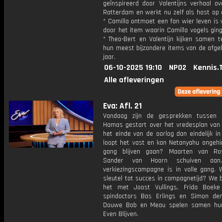
geïnspireerd door Valentijns verhaal o
Rotterdam en werkt nu zelf als host op 
* Camilla ontmoet een fan wier leven is
door het item waarin Camilla vogels gin
* Theo-Bert en Valentijn kijken samen t
hun meest bijzondere items van de afgel
jaar.
06-10-2025 19:10
NPO2
Kennis.
Alle afleveringen
Eva: Afl. 21
Vandaag zijn de gesprekken tussen 
Hamas gestart over het vredesplan van 
het einde van de oorlog dan eindelijk in
loopt het vast en kan Netanyahu ongehin
gang blijven gaan? Maarten van R
Sander van Hoorn schuiven aa
verkiezingscampagne is in volle gang. 
sleutel tot succes in campagnetijd? We 
het met Joost Vullings, Frida Boek
spindoctors Bas Erlings en Simon de
Douwe Bob en Meau spelen samen hun
Even Blijven.