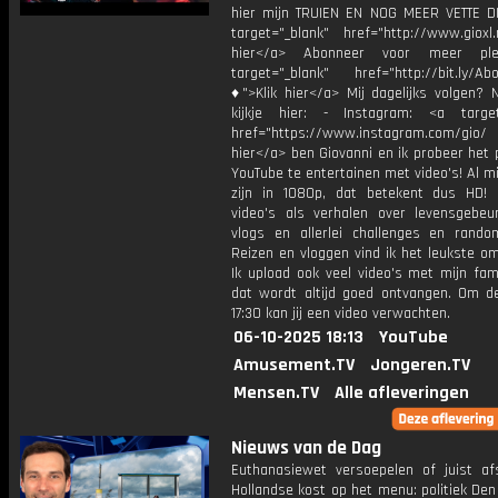
hier mijn TRUIEN EN NOG MEER VETTE D
target="_blank" href="http://www.gioxl.
hier</a> Abonneer voor meer ple
target="_blank" href="http://bit.ly/Ab
♦">Klik hier</a> Mij dagelijks volgen?
kijkje hier: - Instagram: <a target
href="https://www.instagram.com/gio/
hier</a> ben Giovanni en ik probeer het 
YouTube te entertainen met video's! Al mi
zijn in 1080p, dat betekent dus HD! 
video's als verhalen over levensgebeur
vlogs en allerlei challenges en rando
Reizen en vloggen vind ik het leukste o
Ik upload ook veel video's met mijn fam
dat wordt altijd goed ontvangen. Om 
17:30 kan jij een video verwachten.
06-10-2025 18:13
YouTube
Amusement.TV
Jongeren.TV
Mensen.TV
Alle afleveringen
Nieuws van de Dag
Euthanasiewet versoepelen of juist af
Hollandse kost op het menu: politiek De