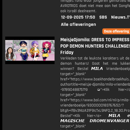
filmpjes rond waar jongeren gemarteld w
AVROTROS doet niet mee aan het Songfes
ook Israël deelneemt.
12-09-2025 17:50
SBS
Nieuws.T
Alle afleveringen
MeisjeDjamila: DRESS TO IMPRESS 
POP DEMON HUNTERS CHALLENGE! |
Friday
Verkleden tot de leukste karakters uit de
demon hunters! Gaat het me lukk
winnen? Bestel 𝙈𝙄𝙇𝘼 Vriendenboe
target="_blank"
href="https://www.boekhandelbroekhuis.
authortitle=meisje-djamila/mila-vriendenb
-9789048875719 ➭">Klik hier
target="_blank"
href="https://www.bol.com/nl/nl/p/mila-
vriendenboekje/9300000183767652/?
bltgh=lfBv3NIzA31F9IcTxL9NFQ.2_18.30.Pro
Bestel">Klik hier</a> 𝙈𝙄𝙇𝘼 
𝙈𝘼𝙂𝙄𝙎𝘾𝙃𝙀 𝘿𝙍𝙊𝙈𝙀𝙉𝙑𝘼𝙉𝙂
target="_blank"