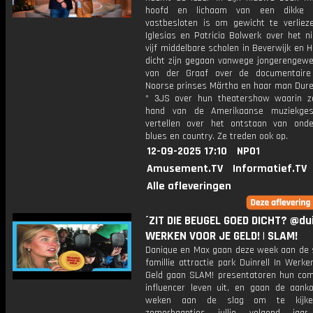
hoofd en lichaam van een dikke
vastbesloten is om gewicht te verlieze
Iglesias en Patricia Bolwerk over het n
vijf middelbare scholen in Beverwijk en
dicht zijn gegaan vanwege jongerengewel
van der Graaf over de documentaire
Noorse prinses Märtha en haar man Durek
* 3JS over hun theatershow waarin 
hand van de Amerikaanse muziekgesc
vertellen over het ontstaan van ond
blues en country. Ze treden ook op.
12-09-2025 17:10
NPO1
Amusement.TV
Informatief.TV
Alle afleveringen
´ZIT DIE BEUGEL GOED DICHT? @dui
WERKEN VOOR JE GELD! | SLAM!
Danique en Max gaan deze week aan de s
famillie attractie park Duinrell In Werk
Geld gaan SLAM! presentatoren hun com
influencer leven uit, en gaan de aan
weken aan de slag om te kijke