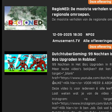
RegioNED: De mooiste verhalen v
regionale omroepen.
De mooiste verhalen van de regionale om
12-09-2025 18:30
NPO2
Amusement.TV
Alle afleveringe
DutchtuberGaming: 99 Nachten I
Bos Upgraden In Roblox!
99 Nachten In Het Bos Upgraden In R
Meer leuke video's bekijken? dat kan 
target="_blank"
href="https://www.youtube.com/dutcht
👍LIKE">Klik hier</a> VOOR MEER & ABO
Deze video is voor iedereen & alle leef
Laat weten wat je van de video v
Instagram: <a target="_
href="https://www.instagram.com/dutch
Hoi!">Klik hier</a> Ik ben Job. Ook wel 