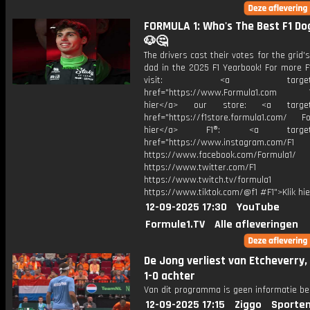
FORMULA 1: Who's The Best F1 Do
🐶🤔
The drivers cast their votes for the grid'
dad in the 2025 F1 Yearbook! For more F
visit: <a target="_b
href="https://www.Formula1.com Vis
hier</a> our store: <a target=
href="https://f1store.formula1.com/ Fol
hier</a> F1®: <a target="_
href="https://www.instagram.com/F1
https://www.facebook.com/Formula1/
https://www.twitter.com/F1
https://www.twitch.tv/formula1
https://www.tiktok.com/@f1 #F1">Klik hi
12-09-2025 17:30
YouTube
Formule1.TV
Alle afleveringen
De Jong verliest van Etcheverry,
1-0 achter
Van dit programma is geen informatie be
12-09-2025 17:15
Ziggo
Sporten