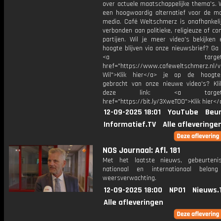
over actuele maatschappelijke thema's. 
een hoogwaardig alternatief voor de m
media. Café Weltschmerz is onafhankelij
verbonden aan politieke, religieuze of c
partijen. Wil je meer video's bekijken
hoogte blijven via onze nieuwsbrief? Ga
<a target="_bl
href="https://www.cafeweltschmerz.nl/v
Wil">Klik hier</a> je op de hoogt
gebracht van onze nieuwe video's? Kl
deze link: <a target="_
href="https://bit.ly/3XweTO0">Klik hier</
12-09-2025 18:01
YouTube
Beur
Informatief.TV
Alle afleveringe
NOS Journaal: Afl. 181
Met het laatste nieuws, gebeurteni
nationaal en internationaal bela
weersverwachting.
12-09-2025 18:00
NPO1
Nieuws.
Alle afleveringen