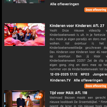
Alle afleveringen
Kinderen voor Kinderen: Afl. 27
Yeah! Onze nieuwe videoclip 
Kinderboekenweek is uit. In je fantasie 
dus maak je eigen paradijs en dans met 
wolken. Vol avontuur is het of
Kinderboekenweekliedje geschreven d
Dex. Kinderen voor Kinderen koor 46 nee
op avontuur. Ben jij klaar 
Kinderboekenweek 2025? Zet de clip a
eigen gang, zing en dans mee op he
nummer van de Kinderboekenweek: Vol av
12-09-2025 17:12
NPO3
Jongere
Kinderen.TV
Alle afleveringen
Tijd voor MAX: Afl. 118
Welmoed Bezoen maakt een gerecht 
nieuwe kookboek De Groentebijbel. * Fim
neemt de lezer in zijn nieuwe boek m