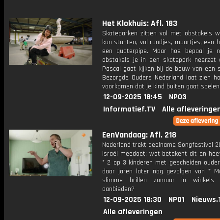
Het Klokhuis: Afl. 183
Skateparken zitten vol met obstakels w
kan stunten, vol randjes, muurtjes, een h
een quaterpipe. Maar hoe bepaal je 
obstakels je in een skatepark neerzet
Pascal gaat kijken bij de bouw van een 
Bezorgde Ouders Nederland laat zien ho
voorkomen dat je kind buiten gaat spelen
12-09-2025 18:45
NPO3
Informatief.TV
Alle afleveringe
EenVandaag: Afl. 218
Nederland trekt deelname Songfestival 2
Israël meedoet: wat betekent dit en heef
* 2 op 3 kinderen met gescheiden oude
daar jaren later nog gevolgen van * 
slimme brillen zomaar in winkels
aanbieden?
12-09-2025 18:30
NPO1
Nieuws.
Alle afleveringen