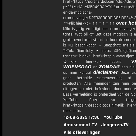
href="https://partner.bol.com/click/click?
p=2&t=url&s=1358498&f=TXL&url=http
en-de-magische-
dromenvanger%2F9300000168513624%2
↑">Klik hier</a> ↑ ↑ ↑ ↑ ↑ ↑ ↑ 𝙤𝙫𝙚𝙧 𝙝𝙚𝙩
Mila is jarig en krijgt een dromenvange
tante! Wat blijkt? Dat deze magisch is 
grote avonturen stuurt in haar dromen »
is NU beschikbaar ⋆ Snapchat: meisje.
TikTok: DjamilaLy ⋆ Insta: @MeisjeDja
target="_blank" href="http://www.djamil
➭">Klik hier</a> Iedere 𝙑𝙍𝙄
𝙒𝙊𝙀𝙉𝙎𝘿𝘼𝙂 en 𝙕𝙊𝙉𝘿𝘼𝙂 een ni
op mijn kanaal 𝙙𝙞𝙨𝙘𝙡𝙖𝙞𝙢𝙚𝙧 Deze v
geen betaalde samenwerking of 
producten. Alle meningen zijn mijn per
uitingen en niet beïnvloed door andere 
Deze vermelding is onderdeel van de Soc
YouTube. Check <a target="
href="https://desocialcode.nl">Klik hie
meer info.
12-09-2025 17:30
YouTube
Amusement.TV
Jongeren.TV
Alle afleveringen