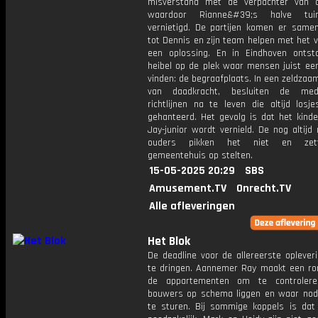
misverstand met de verpachter van 
waardoor Rianne&#39;s halve tu
vernietigd. De partijen komen er samen 
tot Dennis en zijn team helpen met het 
een oplossing. En in Eindhoven ontst
heibel op de plek waar mensen juist een
vinden: de begraafplaats. In een zeldza
van daadkracht, besluiten de med
richtlijnen na te leven die altijd losj
gehanteerd. Het gevolg is dat het kinde
Jay-junior wordt vernield. De nog altij
ouders pikken het niet en zet
gemeentehuis op stelten.
15-05-2025 20:29
SBS
Amusement.TV
Onrecht.TV
Alle afleveringen
Het Blok
De deadline voor de allereerste oplever
te dringen. Aannemer Ray maakt een ro
de appartementen om te controler
bouwers op schema liggen en waar nodi
te sturen. Bij sommige koppels is dat