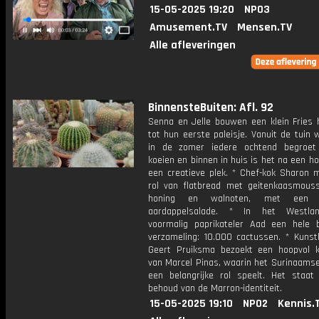
15-05-2025 19:20
NPO3
Amusement.TV
Mensen.TV
Alle afleveringen
BinnensteBuiten: Afl. 92
Senna en Jelle bouwen een klein Fries 
tot hun eerste paleisje. Vanuit de tuin
in de zomer iedere ochtend begroet
koeien en binnen in huis is het na een h
een creatieve plek. * Chef-kok Sharon 
rol van flatbread met geitenkaasmouss
honing en walnoten, met een fr
aardappelsalade. * In het Westla
voormalig paprikateler Aad een hele b
verzameling: 10.000 cactussen. * Kunsth
Geert Pruiksma bezoekt een hoopvol 
van Marcel Pinas, waarin het Surinaamse
een belangrijke rol speelt. Het staat
behoud van de Marron-identiteit.
15-05-2025 19:10
NPO2
Kennis.