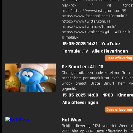
href="https://www.Formula1.com Fol
hier</a> F1®: <a target="_
href="https://www.instagram.com/F1
https://www.facebook.com/Formula1/
https://www.twitter.com/F1
https://www.twitch.tv/formula1
https://www.tiktok.com/@f1 #F1">Klik
#ImolaGP
15-05-2025 14:31
YouTube
Formule1.TV
Alle afleveringen
De Smurfen: Afl. 10
Chef gebruikt een oude ketel van Grote
brengt hem per ongeluk tot leven. De ke
wraak omdat Grote Smurf hem we
gegooid.
15-05-2025 14:00
NPO3
Kinder
Alle afleveringen
Het Weer
Bekijk aflevering 2124 van Het Weer ui
2025 hier op KIJK. Deze aflevering is u