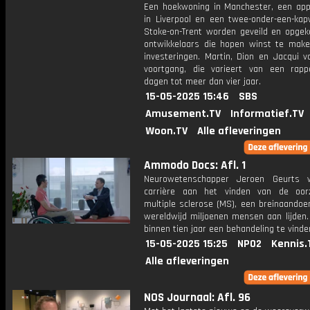
Een hoekwoning in Manchester, een ap
in Liverpool en een twee-onder-een-kap
Stoke-on-Trent worden geveild en opgek
ontwikkelaars die hopen winst te mak
investeringen. Martin, Dion en Jacqui v
voortgang, die varieert van een rapp
dagen tot meer dan vier jaar.
15-05-2025 15:46
SBS
Amusement.TV
Informatief.TV
Woon.TV
Alle afleveringen
Ammodo Docs: Afl. 1
Neurowetenschapper Jeroen Geurts w
carrière aan het vinden van de oor
multiple sclerose (MS), een breinaandoe
wereldwijd miljoenen mensen aan lijden.
binnen tien jaar een behandeling te vinde
15-05-2025 15:25
NPO2
Kennis.
Alle afleveringen
NOS Journaal: Afl. 96