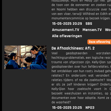
noodzakelijk. Mark en Heidy zijn niet g
de toon van de aannemer en zoeken ruzi
en Naomi hebben een discussie over h
van een vloer, terwijl Wilfdred en Edith ei
monumentencommisie op bezoek krijgen.
15-05-2025 20:29
SBS
Amusement.TV
Mensen.TV
Wo
Alle afleveringen
De Afhaalchinees: Afl. 2
Veel geadopteerden worstel
hechtingsproblematiek, een logische reac
trauma van afgestaan zijn. Kelly-Qian s
geadopteerden over hun liefdesrelaties.
het ontdekken van hun roots invloed geh
relaties? En andersom: wat verandert 
relaties tijdens of na die zoektocht? W
er als ze zelf kinderen krijgen? Ondert
Kelly-Qian haar zoektocht voort in 
bezoekt weeshuizen en instanties, op 
documenten over haar adoptie. Komt ze d
de waarheid?
15-05-2025 20:25
NPO3