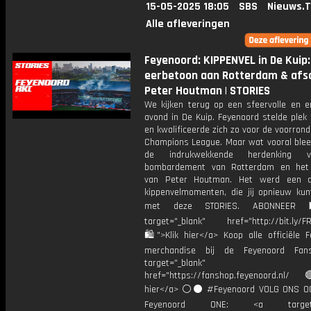
15-05-2025 18:05
SBS
Nieuws.
Alle afleveringen
Feyenoord: KIPPENVEL in De Kuip:
eerbetoon aan Rotterdam & afs
Peter Houtman | STORIES
We kijken terug op een sfeervolle en e
avond in De Kuip. Feyenoord stelde plek d
en kwalificeerde zich zo voor de voorron
Champions League. Maar wat vooral blee
de indrukwekkende herdenking 
bombardement van Rotterdam en het 
van Peter Houtman. Het werd een a
kippenvelmomenten, die jij opnieuw kun
met deze STORIES. ABONNEER
target="_blank" href="http://bit.ly/F
🛍">Klik hier</a> Koop alle officiële F
merchandise bij de Feyenoord Fan
target="_blank"
href="https://fanshop.feyenoord.nl/
hier</a> ⚪️⚫ #Feyenoord VOLG ONS OO
Feyenoord ONE: <a target="