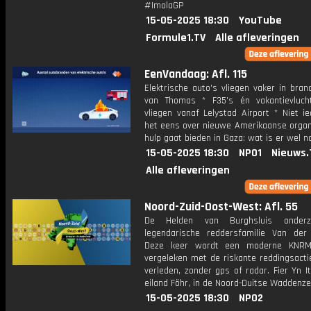
#ImolaGP
15-05-2025 18:30
YouTube
Formule1.TV
Alle afleveringen
EenVandaag: Afl. 115
Elektrische auto's vliegen vaker in bran
van Thomas * F35's én vakantievluc
vliegen vanaf Lelystad Airport * Niet i
het eens over nieuwe Amerikaanse organi
hulp gaat bieden in Gaza: wat is er wel n
15-05-2025 18:30
NPO1
Nieuws.
Alle afleveringen
Noord-Zuid-Oost-West: Afl. 55
De Helden van Burghsluis onder
legendarische reddersfamilie Van der 
Deze keer wordt een moderne KNRM-
vergeleken met de riskante reddingsacti
verleden, zonder gps of radar. Fier Yn I
eiland Föhr, in de Noord-Duitse Waddenze
15-05-2025 18:30
NPO2