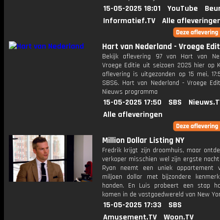
15-05-2025 18:01
YouTube
Beur
Informatief.TV
Alle afleveringe
Hart van Nederland - Vroege Edit
Bekijk aflevering 97 van Hart van Ne
Vroege Editie uit seizoen 2025 hier op 
aflevering is uitgezonden op 15 mei, 17:
SBS6. Hart van Nederland - Vroege Edit
Nieuws programma
15-05-2025 17:50
SBS
Nieuws.T
Alle afleveringen
Million Dollar Listing NY
Fredrik krijgt zijn droomhuis, maar ontd
verkoper misschien wel zijn ergste nacht
Ryan neemt een uniek appartement 
miljoen dollar met bijzondere kenmer
handen. En Luis probeert een stap h
komen in de vastgoedwereld van New Yor
15-05-2025 17:33
SBS
Amusement.TV
Woon.TV