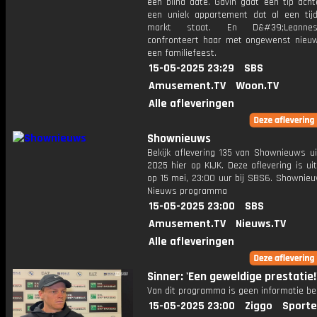
een blind date. Gavin gaat een tip acht
een uniek appartement dat al een tij
markt staat. En D&#39;Leannes
confronteert haar met ongewenst nieuw
een familiefeest.
15-05-2025 23:29
SBS
Amusement.TV
Woon.TV
Alle afleveringen
Shownieuws
Bekijk aflevering 135 van Shownieuws ui
2025 hier op KIJK. Deze aflevering is u
op 15 mei, 23:00 uur bij SBS6. Shownieu
Nieuws programma
15-05-2025 23:00
SBS
Amusement.TV
Nieuws.TV
Alle afleveringen
Sinner: 'Een geweldige prestatie!
Van dit programma is geen informatie be
15-05-2025 23:00
Ziggo
Sporte