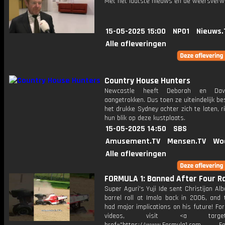
Met het laatste nieuws en de weersverw
15-05-2025 15:00
NPO1
Nieuws.
Alle afleveringen
Country House Hunters
Newcastle heeft Deborah en Davi
aangetrokken. Dus toen ze uiteindelijk b
het drukke Sydney achter zich te laten, r
hun blik op deze kustplaats.
15-05-2025 14:50
SBS
Amusement.TV
Mensen.TV
Wo
Alle afleveringen
FORMULA 1: Banned After Four Ra
Super Aguri's Yuji Ide sent Christijan Alb
barrel roll at Imola back in 2006, and 
had major implications on his future! Fo
videos, visit <a target="_