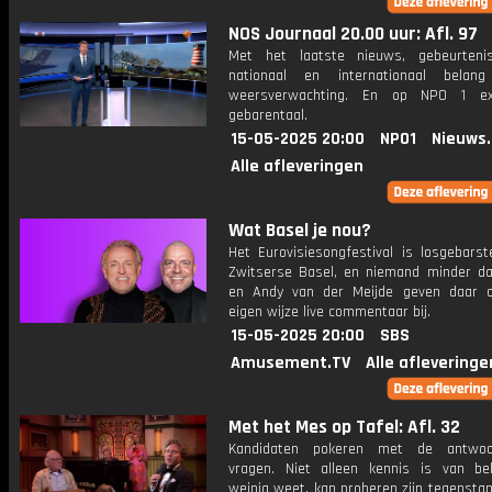
NOS Journaal 20.00 uur: Afl. 97
Met het laatste nieuws, gebeurteni
nationaal en internationaal bela
weersverwachting. En op NPO 1 e
gebarentaal.
15-05-2025 20:00
NPO1
Nieuws
Alle afleveringen
Wat Basel je nou?
Het Eurovisiesongfestival is losgebarst
Zwitserse Basel, en niemand minder d
en Andy van der Meijde geven daar 
eigen wijze live commentaar bij.
15-05-2025 20:00
SBS
Amusement.TV
Alle afleveringe
Met het Mes op Tafel: Afl. 32
Kandidaten pokeren met de antwo
vragen. Niet alleen kennis is van be
weinig weet, kan proberen zijn tegensta