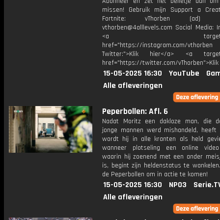
Abonneer en zet het belletje aan om
missen! Gebruik mijn Support a Crea
Fortnite: vThorben (ad) Bu
vthorben@4alllevels.com Social Media: I
<a target="_bl
href="https://instagram.com/vthorben
Twitter:">Klik hier</a> <a target=
href="https://twitter.com/vThorben">Klik
15-05-2025 16:30
YouTube
Gam
Alle afleveringen
Peperbollen: Afl. 6
Nadat Moritz een dakloze man, die 
jonge mannen werd mishandeld, heeft 
wordt hij in alle kranten als held gevi
wanneer plotseling een online video
waarin hij zoenend met een ander meisj
is, begint zijn heldenstatus te wankelen.
de Peperbollen om in actie te komen!
15-05-2025 16:30
NPO3
Serie.T
Alle afleveringen