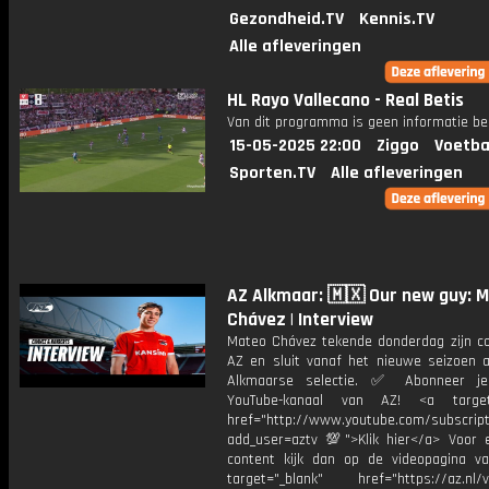
Gezondheid.TV
Kennis.TV
Alle afleveringen
HL Rayo Vallecano - Real Betis
Van dit programma is geen informatie be
15-05-2025 22:00
Ziggo
Voetba
Sporten.TV
Alle afleveringen
AZ Alkmaar: 🇲🇽 Our new guy: 
Chávez | Interview
Mateo Chávez tekende donderdag zijn con
AZ en sluit vanaf het nieuwe seizoen a
Alkmaarse selectie. ✅ Abonneer j
YouTube-kanaal van AZ! <a target=
href="http://www.youtube.com/subscript
add_user=aztv 💯">Klik hier</a> Voor e
content kijk dan op de videopagina v
target="_blank" href="https://az.nl/vi