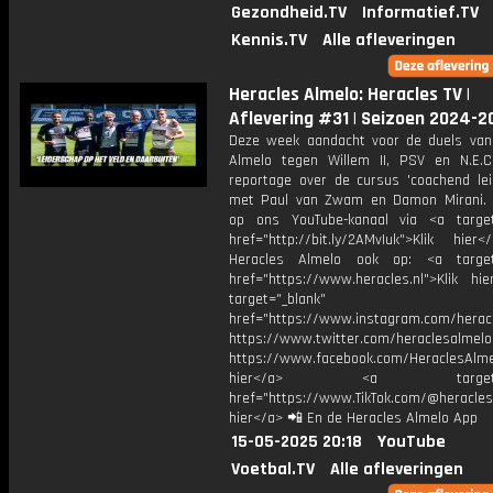
Gezondheid.TV
Informatief.TV
Kennis.TV
Alle afleveringen
Heracles Almelo: Heracles TV |
Aflevering #31 | Seizoen 2024-2
Deze week aandacht voor de duels van
Almelo tegen Willem II, PSV en N.E.
reportage over de cursus 'coachend lei
met Paul van Zwam en Damon Mirani.
op ons YouTube-kanaal via <a target
href="http://bit.ly/2AMvIuk">Klik hier
Heracles Almelo ook op: <a target=
href="https://www.heracles.nl">Klik hi
target="_blank"
href="https://www.instagram.com/herac
https://www.twitter.com/heraclesalmelo
https://www.facebook.com/HeraclesAlmel
hier</a> <a target="_
href="https://www.TikTok.com/@heracles
hier</a> 📲 En de Heracles Almelo App
15-05-2025 20:18
YouTube
Voetbal.TV
Alle afleveringen