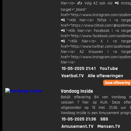
hier</a> ✍ Volg AZ ook via: 📲 Insta
target="_blank"
href="http://www.instagram.com/azalkm
📲">Klik hier</a> TikTok | <a target
href="https://www.tiktok.com/@azalkma
📲">Klik hier</a> Facebook | <a target
href="http://www.facebook.com/azalkma
📲">Klik hier</a> X | <a target=
href="http://www.twitter.com/azalkmaar
hier</a> AZ Vrouwen | <a target=
href="http://www.instagram.com/azalkma
hier</a>
15-05-2025 21:41
YouTube
Voetbal.TV
Alle afleveringen
Vandaag Inside
Bekijk aflevering 84 van Vandaag I
seizoen 7 hier op KIJK. Deze aflev
uitgezonden op 15 mei, 21:36 uur b
Vandaag Inside is een Amusement prog
15-05-2025 21:36
SBS
Amusement.TV
Mensen.TV