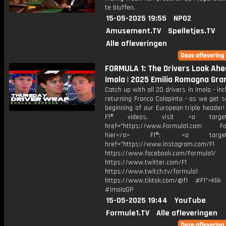
te bluffen.
15-05-2025 19:55
NPO2
Amusement.TV
Spelletjes.TV
Alle afleveringen
FORMULA 1: The Drivers Look Ahe
Imola | 2025 Emilia Romagna Gran
Catch up with all 20 drivers in Imola - inc
returning Franco Colapinto - as we get s
beginning of our European triple header
F1® videos, visit <a target="
href="https://www.Formula1.com Fol
hier</a> F1®: <a target="_
href="https://www.instagram.com/F1
https://www.facebook.com/Formula1/
https://www.twitter.com/F1
https://www.twitch.tv/formula1
https://www.tiktok.com/@f1 #F1">Klik
#ImolaGP
15-05-2025 19:44
YouTube
Formule1.TV
Alle afleveringen