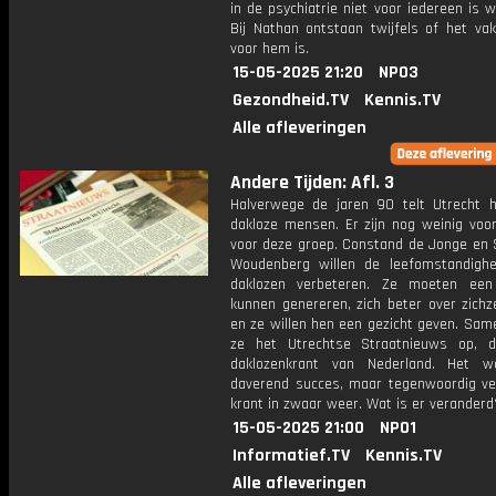
in de psychiatrie niet voor iedereen is 
Bij Nathan ontstaan twijfels of het va
voor hem is.
15-05-2025 21:20
NPO3
Gezondheid.TV
Kennis.TV
Alle afleveringen
Andere Tijden: Afl. 3
Halverwege de jaren 90 telt Utrecht 
dakloze mensen. Er zijn nog weinig voor
voor deze groep. Constand de Jonge en S
Woudenberg willen de leefomstandigh
daklozen verbeteren. Ze moeten een
kunnen genereren, zich beter over zichz
en ze willen hen een gezicht geven. Sam
ze het Utrechtse Straatnieuws op, 
daklozenkrant van Nederland. Het w
daverend succes, maar tegenwoordig ve
krant in zwaar weer. Wat is er veranderd
15-05-2025 21:00
NPO1
Informatief.TV
Kennis.TV
Alle afleveringen