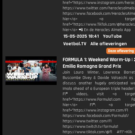
href="https://www.instagram.com/herac
https://www.twitter.com/heraclesalmelo
https://www.facebook.com/HeraclesAlmel
hier</a> <a target="_
href="https://www.TikTok.com/@heracles
hier</a> 📲 En de Heracles Almelo App
15-05-2025 18:41
YouTube
Voetbal.TV
Alle afleveringen
FORMULA 1: Weekend Warm-Up | 
Emilia Romagna Grand Prix
Join Laura Winter, Lawrence Barret
Buscombe Divey & Davide Valsecchi as
discuss another hugely anticipated w
Imola ahead of a European triple header
F1® videos, visit <a target="
href="https://www.Formula1.com Fol
hier</a> F1®: <a target="_
href="https://www.instagram.com/F1
https://www.facebook.com/Formula1/
https://www.twitter.com/F1
https://www.twitch.tv/formula1
https://www.tiktok.com/@f1 #F1">Klik