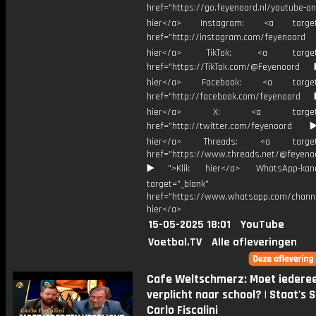
href="https://go.feyenoord.nl/youtube-on
hier</a> Instagram: <a target=
href="http://instagram.com/feyenoord
hier</a> TikTok: <a target="
href="https://TikTok.com/@Feyenoord
hier</a> Facebook: <a target="
href="http://facebook.com/feyenoord
hier</a> X: <a target="_
href="http://twitter.com/feyenoord
hier</a> Threads: <a target="
href="https://www.threads.net/@feyeno
▶️">Klik hier</a> WhatsApp-kan
target="_blank"
href="https://www.whatsapp.com/chann
hier</a>
15-05-2025 18:01
YouTube
Voetbal.TV
Alle afleveringen
Cafe Weltschmerz: Moet iedere
verplicht naar school? | Staat's S
Carlo Fiscalini