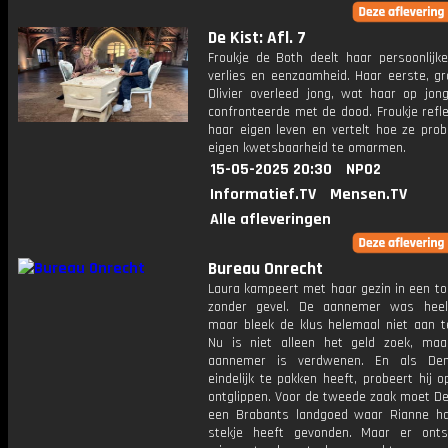
De Kist: Afl. 7
Froukje de Both deelt haar persoonlijke
verlies en eenzaamheid. Haar eerste, gr
Olivier overleed jong, wat haar op jong
confronteerde met de dood. Froukje refl
haar eigen leven en vertelt hoe ze prob
eigen kwetsbaarheid te omarmen.
15-05-2025 20:30
NPO2
Informatief.TV
Mensen.TV
Alle afleveringen
Bureau Onrecht
Laura kampeert met haar gezin in een to
zonder gevel. De aannemer was heel 
maar bleek de klus helemaal niet aan t
Nu is niet alleen het geld zoek, ma
aannemer is verdwenen. En als De
eindelijk te pakken heeft, probeert hij 
ontglippen. Voor de tweede zaak moet De
een Brabants landgoed waar Rianne ha
stekje heeft gevonden. Maar er ont