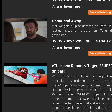
15-05-2025 17:02
SBS
Serie.TV
Alle afleveringen
Home and Away
Mali weigert hulp te accepteren. Remi k
lastige situatie terecht en Tane d
gevoelens.
15-05-2025 16:33
SBS
Serie.TV
Alle afleveringen
vThorben: Renners Tegen *SUPE
Sniper!
Word lid van dit kanaal en krijg to
speciale voordelen: <a target=
href="https://www.youtube.com/channel
Bedankt">Klik hier</a> voor het ki
Renners Tegen *SUPER* Sniper! In d
speel ik samen met @JessyKnijn en @Sa
Ik ben Thorben, beter bekend als "vThor
upload dagelijks een gaming video om 1