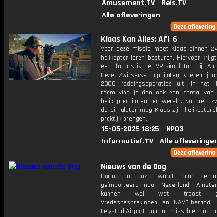
Amusement.TV
Reis.TV
Alle afleveringen
Klaas Kan Alles: Afl. 6
Voor deze missie moet Klaas binnen 2
helikopter leren besturen. Hiervoor krijgt 
een futuristische VR-simulator bij Air
Deze Zwitserse toppiloten voeren jaarl
2000 reddingsoperaties uit. In het 1
team vind je dan ook een aantal van
helikopterpiloten ter wereld. Na uren z
de simulator mag Klaas zijn helikoptersk
praktijk brengen.
15-05-2025 18:25
NPO3
Informatief.TV
Alle afleveringe
Nieuws van de Dag
Oorlog in Gaza wordt door demon
geïmporteerd naar Nederland. Amste
kunnen wel wat troost gebr
Vredesbesprekingen en NAVO-beraad in
Lelystad Airport gaat nu misschien tóch 