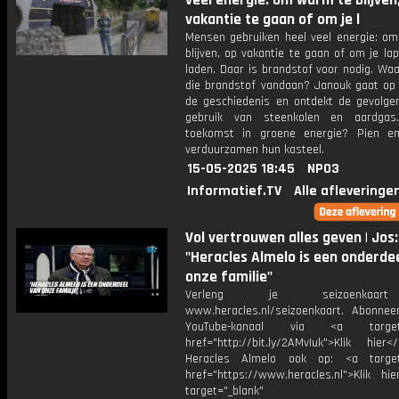
veel energie: om warm te blijven
vakantie te gaan of om je l
Mensen gebruiken heel veel energie: o
blijven, op vakantie te gaan of om je la
laden. Daar is brandstof voor nodig. Wa
die brandstof vandaan? Janouk gaat op 
de geschiedenis en ontdekt de gevolge
gebruik van steenkolen en aardgas
toekomst in groene energie? Pien e
verduurzamen hun kasteel.
15-05-2025 18:45
NPO3
Informatief.TV
Alle afleveringe
Vol vertrouwen alles geven | Jos:
"Heracles Almelo is een onderde
onze familie"
Verleng je seizoenkaa
www.heracles.nl/seizoenkaart. Abonne
YouTube-kanaal via <a target="
href="http://bit.ly/2AMvIuk">Klik hier
Heracles Almelo ook op: <a target=
href="https://www.heracles.nl">Klik hi
target="_blank"