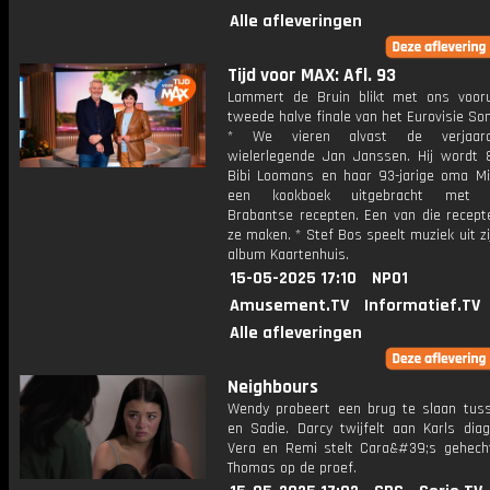
Alle afleveringen
Tijd voor MAX: Afl. 93
Lammert de Bruin blikt met ons voor
tweede halve finale van het Eurovisie Son
* We vieren alvast de verjaar
wielerlegende Jan Janssen. Hij wordt 8
Bibi Loomans en haar 93-jarige oma M
een kookboek uitgebracht met k
Brabantse recepten. Een van die recep
ze maken. * Stef Bos speelt muziek uit z
album Kaartenhuis.
15-05-2025 17:10
NPO1
Amusement.TV
Informatief.TV
Alle afleveringen
Neighbours
Wendy probeert een brug te slaan tus
en Sadie. Darcy twijfelt aan Karls dia
Vera en Remi stelt Cara&#39;s gehech
Thomas op de proef.