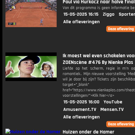
Paul via Hurkacz naar halve fin
Van dit programma is geen informatie be
15-05-2025 16:15
Ziggo
Sporte
Alle afleveringen
Ik moest wel even schakelen voo
ZOENscène #476 By Nienke Plas
Liefde op het scherm, regie in m’n oo
romantiek.. Mijn nieuwe voorstelling 'Mede
wil je daar bij zijn? Tickets zijn beschikb
target="_blank"
href="https://www.nienkeplas.com/theat
voorstellingen/">Klik hier</a>
15-05-2025 16:00
YouTube
Amusement.TV
Mensen.TV
Alle afleveringen
Huizen onder de Hamer