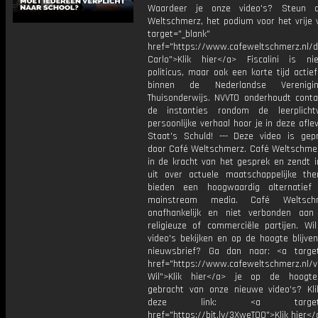
Waardeer je onze video's? Steun 
Weltschmerz, het podium voor het vrije 
target="_blank"
href="https://www.cafeweltschmerz.nl/
Carlo">Klik hier</a> Fiscalini is ni
politicus, maar ook een korte tijd acti
binnen de Nederlandse Verenigi
Thuisonderwijs. NVVTO onderhoudt cont
de instanties rondom de leerplicht
persoonlijke verhaal hoor je in deze afle
Staat's Schuld! --- Deze video is gep
door Café Weltschmerz. Café Weltschmer
in de kracht van het gesprek en zendt i
uit over actuele maatschappelijke the
bieden een hoogwaardig alternatief
mainstream media. Café Weltsch
onafhankelijk en niet verbonden aan p
religieuze of commerciële partijen. Wi
video's bekijken en op de hoogte blijve
nieuwsbrief? Ga dan naar: <a target
href="https://www.cafeweltschmerz.nl/v
Wil">Klik hier</a> je op de hoogt
gebracht van onze nieuwe video's? Kl
deze link: <a target="_
href="https://bit.ly/3XweTO0">Klik hier</