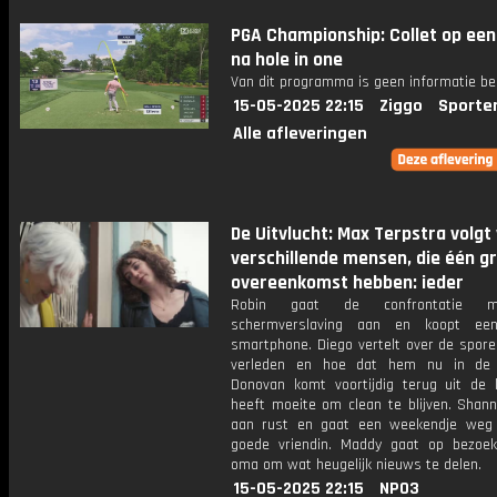
PGA Championship: Collet op een
na hole in one
Van dit programma is geen informatie be
15-05-2025 22:15
Ziggo
Sporte
Alle afleveringen
De Uitvlucht: Max Terpstra volgt 
verschillende mensen, die één g
overeenkomst hebben: ieder
Robin gaat de confrontatie m
schermverslaving aan en koopt ee
smartphone. Diego vertelt over de spore
verleden en hoe dat hem nu in de 
Donovan komt voortijdig terug uit de k
heeft moeite om clean te blijven. Shann
aan rust en gaat een weekendje weg
goede vriendin. Maddy gaat op bezoek
oma om wat heugelijk nieuws te delen.
15-05-2025 22:15
NPO3