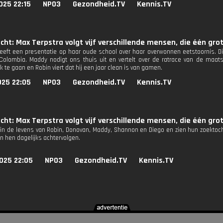
025 22:15
NPO3
Gezondheid.TV
Kennis.TV
ucht: Max Terpstra volgt vijf verschillende mensen, die één g
eft een presentatie op haar oude school over haar overwonnen eetstoornis. Die
 Colombia. Maddy nodigt ons thuis uit en vertelt over de ratrace van de maa
ek te gaan en Robin viert dat hij een jaar clean is van gamen.
025 22:05
NPO3
Gezondheid.TV
Kennis.TV
ucht: Max Terpstra volgt vijf verschillende mensen, die één g
in de levens van Robin, Donovan, Maddy, Shannon en Diego en zien hun zoektocht n
en hen dagelijks achtervolgen.
025 22:05
NPO3
Gezondheid.TV
Kennis.TV