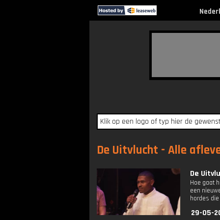
Neder
De Uitvlucht - Alle aflev
De Uitvl
Hoe gaat h
een nieuwe
hordes die 
29-05-2