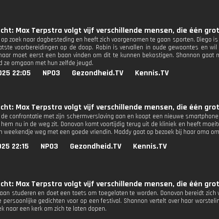
ucht: Max Terpstra volgt vijf verschillende mensen, die één g
 op zoek naar dagbesteding en heeft zich voorgenomen te gaan sporten. Diego is
atste voorbereidingen op de doop. Robin is vervallen in oude gewoontes en wil 
aar moet eerst een baan vinden om dit te kunnen bekostigen. Shannon gaat m
nd ze omgaan met hun zelfde jeugd.
025 22:05
NPO3
Gezondheid.TV
Kennis.TV
ucht: Max Terpstra volgt vijf verschillende mensen, die één g
 de confrontatie met zijn schermverslaving aan en koopt een nieuwe smartphone. D
hem nu in de weg zit. Donovan komt voortijdig terug uit de kliniek en heeft moeit
n weekendje weg met een goede vriendin. Maddy gaat op bezoek bij haar oma om 
25 22:15
NPO3
Gezondheid.TV
Kennis.TV
ucht: Max Terpstra volgt vijf verschillende mensen, die één g
gaan studeren en doet een toets om toegelaten te worden. Donovan bereidt zich v
e persoonlijke gedichten voor op een festival. Shannon vertelt over haar worst
ek naar een kerk om zich te laten dopen.