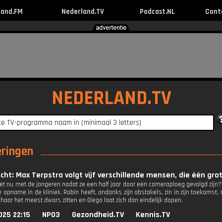
land.FM
Nederland.TV
Podcast.NL
Cont
NEDERLAND.TV
eringen
ucht: Max Terpstra volgt vijf verschillende mensen, die één g
et nu met de jongeren nadat ze een half jaar door een cameraploeg gevolgd zijn?
 opname in de kliniek. Robin heeft, ondanks zijn obstakels, zin in zijn toekoms
haar het meest dwars zitten en Diego laat zich dan eindelijk dopen.
025 22:15
NPO3
Gezondheid.TV
Kennis.TV