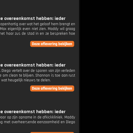
rote overeenkomst hebben: ieder
 openhartig over wat het geloof hem brengt en
Max eigenlijk even niet zien. Maddy wil graag
et haar zus de stad in en ze bespreken hoe
rote overeenkomst hebben: ieder
iego vertelt over de sporen van zijn verleden
e om clean te blijven. Shannon is toe aan rust
wat heugelijk nieuws te delen.
rote overeenkomst hebben: ieder
oor op zijn opname in de afkickkliniek. Maddy
eling met overheersende eenzaamheid en Diego