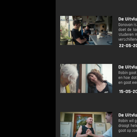
De Uitvl
Donovan is
doet de la
studeren m
verschille
22-05-2
De Uitvl
Robin gaat
en hoe dat 
en gaat ee
15-05-20
De Uitvl
Robin wil 
draagt hel
gaat op zo