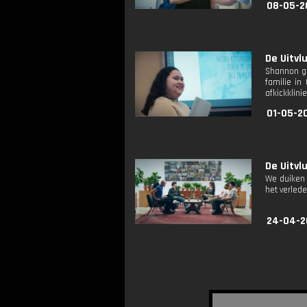
08-05-2
De Uitvl
Shannon ge
familie in
afkickklini
01-05-2
De Uitvl
We duiken 
het verled
24-04-2