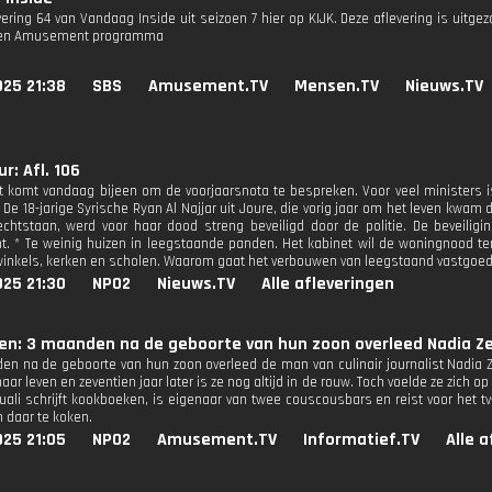
vering 64 van Vandaag Inside uit seizoen 7 hier op KIJK. Deze aflevering is uitge
 een Amusement programma
025 21:38
SBS
Amusement.TV
Mensen.TV
Nieuws.TV
r: Afl. 106
t komt vandaag bijeen om de voorjaarsnota te bespreken. Voor veel ministers is
 De 18-jarige Syrische Ryan Al Najjar uit Joure, die vorig jaar om het leven kwam
echtstaan, werd voor haar dood streng beveiligd door de politie. De beveili
. * Te weinig huizen in leegstaande panden. Het kabinet wil de woningnood 
winkels, kerken en scholen. Waarom gaat het verbouwen van leegstaand vastgo
025 21:30
NPO2
Nieuws.TV
Alle afleveringen
en: 3 maanden na de geboorte van hun zoon overleed Nadia Zer
en na de geboorte van hun zoon overleed de man van culinair journalist Nadia Z
haar leven en zeventien jaar later is ze nog altijd in de rouw. Toch voelde ze zich
uali schrijft kookboeken, is eigenaar van twee couscousbars en reist voor het 
 daar te koken.
025 21:05
NPO2
Amusement.TV
Informatief.TV
Alle 