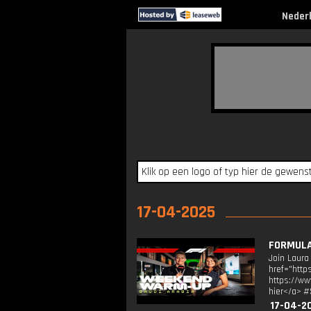
Neder
17-04-2025
FORMULA 
Join Laura
href="ht
https://ww
hier</a> #
17-04-2