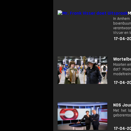
M
In Arnhem 
bovenbuurm
verantwoor
Visser en V
17-04-2
Wortelbo
Maarten en
dat? Moet
modeltrein
17-04-2
NOS Jour
Met het l
gebarentaa
17-04-2