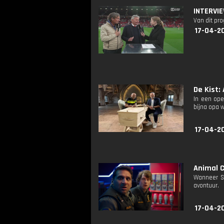
INTERVI
Van dit pr
17-04-2
De Kist: 
In een ope
bijna opa w
17-04-2
Animal C
Wanneer Sh
avontuur.
17-04-2