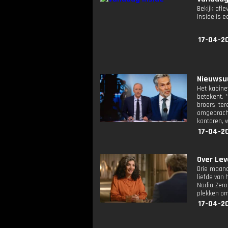
Bekijk afle
Inside is
17-04-2
Nieuwsuu
Het kabine
betekent. *
broers ter
omgebracht
kantoren, 
17-04-2
Over Lev
Drie maand
liefde van 
Nadia Zero
plekken om
17-04-2