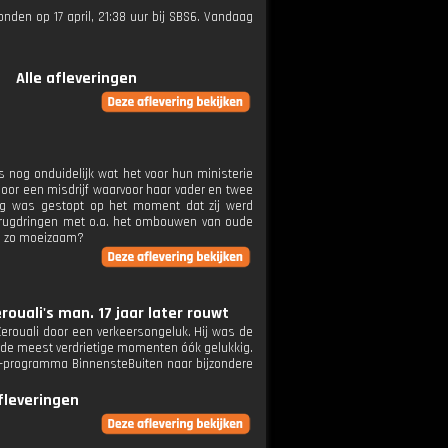
zonden op 17 april, 21:38 uur bij SBS6. Vandaag
Alle afleveringen
 nog onduidelijk wat het voor hun ministerie
 door een misdrijf waarvoor haar vader en twee
ging was gestopt op het moment dat zij werd
terugdringen met o.a. het ombouwen van oude
ed zo moeizaam?
ouali's man. 17 jaar later rouwt
erouali door een verkeersongeluk. Hij was de
 op de meest verdrietige momenten óók gelukkig.
tv-programma BinnensteBuiten naar bijzondere
afleveringen