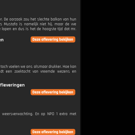
r. De oorzaak zou het slechte balkon van hun
s Mustafa is namelijk niet hij, maar de vve
e lopen en dus is het de hoogste tijd dat mr.
en
ar toch voelen we ons alsmaar drukker. Hoe kan
ndt een zoektocht van vreemde wezens en
afleveringen
e weersverwachting. En op NPO 1 extra met