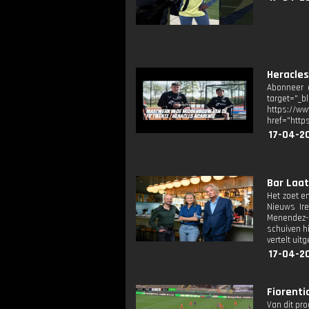
Heracles
Abonneer o
target="_b
https://
href="http
17-04-2
Bar Laat:
Het zoet e
Nieuws Ir
Menendez-b
schuiven h
vertelt uit
17-04-20
Fiorentia
Van dit pr