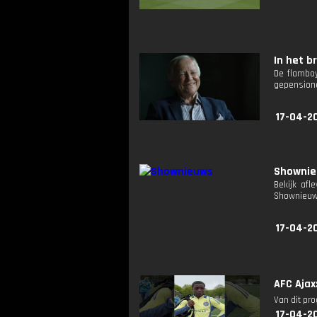
In het b
De flamboy
gepensione
17-04-2
Showni
Bekijk afl
Shownieuw
17-04-2
AFC Ajax
Van dit pr
17-04-2