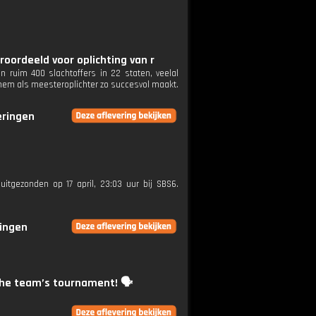
roordeeld voor oplichting van r
 ruim 400 slachtoffers in 22 staten, veelal
 hem als meesteroplichter zo succesvol maakt.
eringen
uitgezonden op 17 april, 23:03 uur bij SBS6.
ringen
the team’s tournament! 🗣️