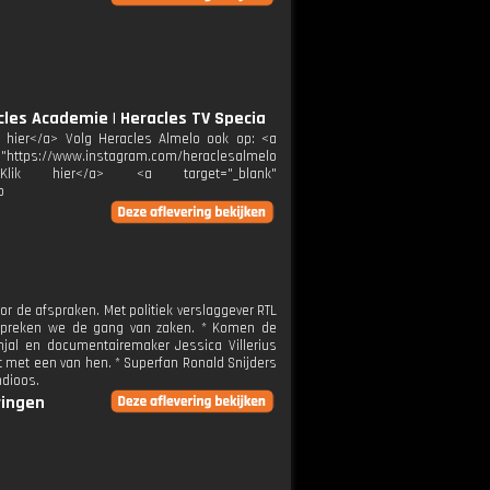
les Academie | Heracles TV Specia
ik hier</a> Volg Heracles Almelo ook op: <a
="https://www.instagram.com/heraclesalmelo
melo">Klik hier</a> <a target="_blank"
p
or de afspraken. Met politiek verslaggever RTL
espreken we de gang van zaken. * Komen de
njal en documentairemaker Jessica Villerius
ct met een van hen. * Superfan Ronald Snijders
ndioos.
ringen