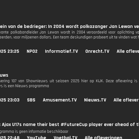
rein van de bedrieger: In 2004 wordt polkazanger Jan Lewan ve
ante polkabandleider Jan Lewan wordt in 2004 veroordeeld voor oplichting van
erden, voor miljoenen dollars. Een team deskundigen probeert uit te vinden wat
025 23:25
NPO2
Informatief.TV
Onrecht.TV
Alle aflev
euws
evering 107 van Shownieuws uit seizoen 2025 hier op KIJK. Deze aflevering is 
s is een Nieuws programma
025 23:03
SBS
Amusement.TV
Nieuws.TV
Alle afleve
: Ajax U17s name their best #FutureCup player ever ahead of 
ogramma is geen informatie beschikbaar
025 22:48
YouTube
Voetbal.TV
Alle afleveringen