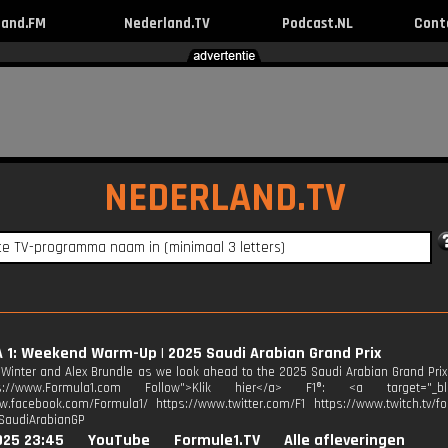
land.FM
Nederland.TV
Podcast.NL
Cont
NEDERLAND.TV
1: Weekend Warm-Up | 2025 Saudi Arabian Grand Prix
 Winter and Alex Brundle as we look ahead to the 2025 Saudi Arabian Grand Prix! 
tps://www.Formula1.com Follow">Klik hier</a> F1®: <a target="_blan
w.facebook.com/Formula1/ https://www.twitter.com/F1 https://www.twitch.tv/fo
SaudiArabianGP
025 23:45
YouTube
Formule1.TV
Alle afleveringen