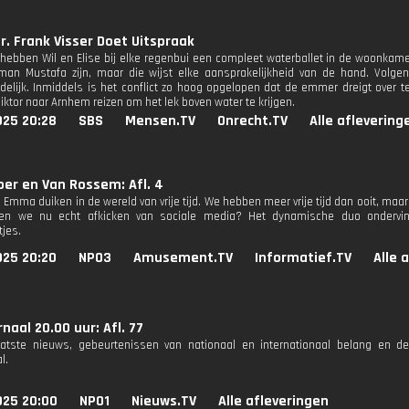
r. Frank Visser Doet Uitspraak
hebben Wil en Elise bij elke regenbui een compleet waterballet in de woonkame
an Mustafa zijn, maar die wijst elke aansprakelijkheid van de hand. Volgen
delijk. Inmiddels is het conflict zo hoog opgelopen dat de emmer dreigt over t
iktor naar Arnhem reizen om het lek boven water te krijgen.
025 20:28
SBS
Mensen.TV
Onrecht.TV
Alle aflevering
er en Van Rossem: Afl. 4
 Emma duiken in de wereld van vrije tijd. We hebben meer vrije tijd dan ooit, ma
en we nu echt afkicken van sociale media? Het dynamische duo ondervi
tjes.
025 20:20
NPO3
Amusement.TV
Informatief.TV
Alle 
naal 20.00 uur: Afl. 77
aatste nieuws, gebeurtenissen van nationaal en internationaal belang en d
l.
025 20:00
NPO1
Nieuws.TV
Alle afleveringen