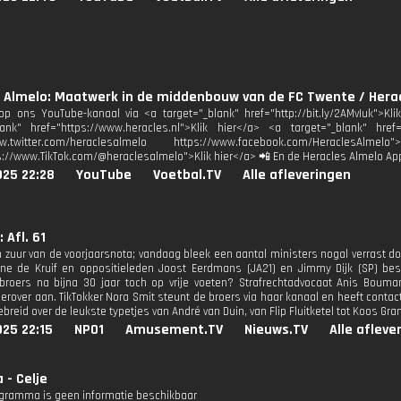
 Almelo: Maatwerk in de middenbouw van de FC Twente / Herac
p ons YouTube-kanaal via <a target="_blank" href="http://bit.ly/2AMvIuk">Kl
lank" href="https://www.heracles.nl">Klik hier</a> <a target="_blank" href
www.twitter.com/heraclesalmelo https://www.facebook.com/HeraclesAl
s://www.TikTok.com/@heraclesalmelo">Klik hier</a> 📲 En de Heracles Almelo Ap
025 22:28
YouTube
Voetbal.TV
Alle afleveringen
 Afl. 61
n zuur van de voorjaarsnota; vandaag bleek een aantal ministers nogal verrast do
ene de Kruif en oppositieleden Joost Eerdmans (JA21) en Jimmy Dijk (SP) b
roers na bijna 30 jaar toch op vrije voeten? Strafrechtadvocaat Anis Bouma
ierover aan. TikTokker Nora Smit steunt de broers via haar kanaal en heeft conta
gebreid over de leukste typetjes van André van Duin, van Flip Fluitketel tot Koos Gra
25 22:15
NPO1
Amusement.TV
Nieuws.TV
Alle afleve
 - Celje
ogramma is geen informatie beschikbaar