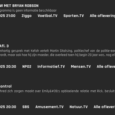
EW MET BRYAN ROBSON
ogramma is geen informatie beschikbaar
025 21:00
Ziggo
Voetbal.TV
Sporten.TV
Alle afleveri
Afl. 3
nhartig gesprek met Kefah vertelt Martin Sitalsing, politiechef van de politie-e
ordt, maar ook hoe hij zijn moeder, die overleed toen hij begin 20 jaar was, nog e
025 20:30
NPO2
Informatief.TV
Mensen.TV
Alle afle
ontrol
red zich zorgen maakt over Emily&#39;s opbloeiende relatie met Rick, besluit
025 20:30
SBS
Amusement.TV
Natuur.TV
Alle afleve