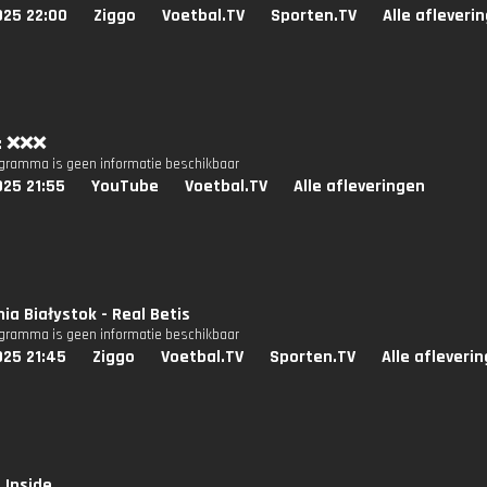
025 22:00
Ziggo
Voetbal.TV
Sporten.TV
Alle afleveri
x: ❌❌❌
ogramma is geen informatie beschikbaar
025 21:55
YouTube
Voetbal.TV
Alle afleveringen
nia Białystok - Real Betis
ogramma is geen informatie beschikbaar
025 21:45
Ziggo
Voetbal.TV
Sporten.TV
Alle afleveri
 Inside