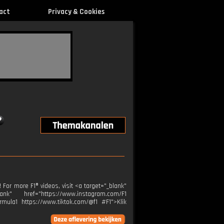
act
Privacy & Cookies
For more F1® videos, visit <a target="_blank"
k" href="https://www.instagram.com/F1
rmula1 https://www.tiktok.com/@f1 #F1">Klik