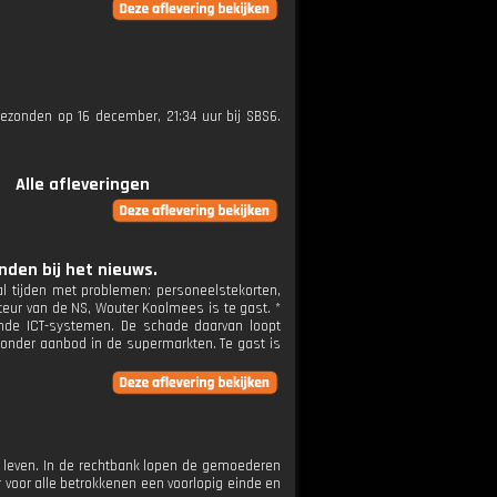
tgezonden op 16 december, 21:34 uur bij SBS6.
Alle afleveringen
den bij het nieuws.
l tijden met problemen: personeelstekorten,
cteur van de NS, Wouter Koolmees is te gast. *
ende ICT-systemen. De schade daarvan loopt
zonder aanbod in de supermarkten. Te gast is
 leven. In de rechtbank lopen de gemoederen
 voor alle betrokkenen een voorlopig einde en