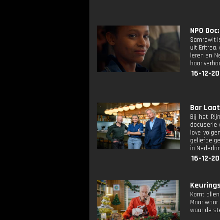
NPO Doc: 
Samrawit is
uit Eritrea
leren en N
haar verha
16-12-20
Bar Laat:
Bij het R
docuserie 
love volge
geliefde g
in Nederla
16-12-20
Keurings
Komt allen
Maar waar 
waar de ste