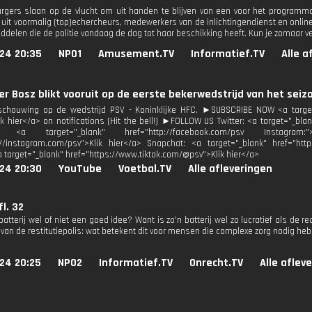
gers slaan op de vlucht om uit handen te blijven van een voor het programm
uit voormalig (top)echercheurs, medewerkers van de inlichtingendienst en online 
iddelen die de politie vandaag de dag tot haar beschikking heeft. Kun je zomaar 
024 20:35
NPO1
Amusement.TV
Informatief.TV
Alle a
er Bosz blikt vooruit op de eerste bekerwedstrijd van het seiz
schouwing op de wedstrijd PSV - Koninklijke HFC. ►SUBSCRIBE NOW <a target
k hier</a> on notifications (Hit the bell!) ►FOLLOW US Twitter: <a target="_blan
: <a target="_blank" href="http://facebook.com/psv Instagram
://instagram.com/psv">Klik hier</a> Snapchat: <a target="_blank" href="htt
a target="_blank" href="https://www.tiktok.com/@psv">Klik hier</a>
024 20:30
YouTube
Voetbal.TV
Alle afleveringen
fl. 32
batterij wel of niet een goed idee? Want is zo'n batterij wel zo lucratief als de
 van de restitutiepolis: wat betekent dit voor mensen die complexe zorg nodig he
24 20:25
NPO2
Informatief.TV
Onrecht.TV
Alle aflev