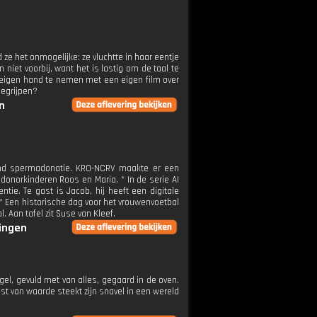
 ze het onmogelijke: ze vluchtte in haar eentje
 niet voorbij, want het is lastig om de taal te
 eigen hand te nemen met een eigen film over
begrijpen?
n
rond spermadonatie. KRO-NCRV maakte er een
norkinderen Roos en Maria. * In de serie AI
ie. Te gast is Jacob, hij heeft een digitale
 * Een historische dag voor het vrouwenvoetbal
 Aan tafel zit Suse van Kleef.
ringen
gel, gevuld met van alles, gegaard in de oven.
t van waarde steekt zijn snavel in een wereld