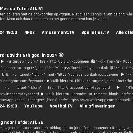
Mes op Tafel: Afl. 61
ten pokeren met de antwoorden op vragen. Niet alleen kennis is van belang, wie
ffen. Maar ook door te passen op het goede moment kun je winnen.
24 19:50
NPO2
Amusement.TV
Spelletjes.TV
Alle afl
d: Dávid’s 9th goal in 2024 🤩
️ <a target="_blank" href="http://bit.ly/FRabonneer 🛍">Klik hier</a> Koop 
Fanshop: <a target="_blank" href="https://fanshop.feyenoord.nl/ 🔴">Klik h
 ONE: <a target="_blank" href="https://go.feyenoord.nl/youtube-one ▶️">Kl
://instagram.com/feyenoord ▶️">Klik hier</a> TikTok: <a target="_blank" href="ht
: <a target="_blank" href="http://facebook.com/feyenoord ▶️">
://twitter.com/feyenoord ▶️">Klik hier</a> Threads: <a target="_blank" href=
hatsApp-kanaal: <a target="_blank" href="https://www.whatsapp.com/channel/
24 19:30
YouTube
Voetbal.TV
Alle afleveringen
 naar liefde: Afl. 26
emt zijn dames mee voor een middag motorrijden. Een spannende uitdaging voor 
ien wel iets te leuk. Bij Dave is het nog steeds volle bak met alle dates en Walte