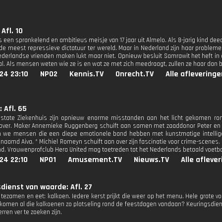
Afl. 10
 een sprankelend en ambitieus meisje van 17 jaar uit Almelo. Als 8-jarig kind deed
, de meest repressieve dictatuur ter wereld. Maar in Nederland zijn haar problemen
ederlandse vrienden maken lukt maar niet. Opnieuw besluit Samrawit het heft in
al. Als mensen weten wie ze is en wat ze met zich meedraagt, zullen ze haar dan 
24 23:10
NPO2
Kennis.TV
Onrecht.TV
Alle afleveringe
 Afl. 65
ijnstate Ziekenhuis zijn opnieuw enorme misstanden aan het licht gekomen 
over. Maker Annemieke Ruggenberg schuift aan samen met zaaddonor Peter en do
n we mensen die een diepe emotionele band hebben met kunstmatige intelligent
enaamd Aiva. * Michiel Romeyn schuift aan over zijn fascinatie voor crime-scenes.
nd. Vrouwenprofclub Hera United mag toetreden tot het Nederlands betaald voetbal.
24 22:10
NPO1
Amusement.TV
Nieuws.TV
Alle afleve
dienst van waarde: Afl. 27
 tezamen en eet: kalkoen. Iedere kerst prijkt die weer op het menu. Hele grote vo
komen al die kalkoenen zo plotseling rond de feestdagen vandaan? Keuringsdiens
rren ver te zoeken zijn.