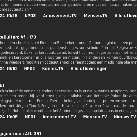
t te imponeren. Joeri worstelt met zijn gevoelens en moet een keuze maken tuss
het meest gestolen?
24 19:25
NPO3
Amusement.TV
Mensen.TV
Alle aflev
eBuiten: Afl. 170
bereiden chef-koks het BinnensteBuiten-kerstmenu. Ramon begint met een prachti
kerststronk, gegarneerd met paddenstoeltjes van schuim. * In het Belgische K
 gedecoreerd. Ook met kerst pakt ze uit, terwijl haar man Roger zich over het ker
melk en kerstbomen in alle soorten en maten. In Tiendeveen komen buurtbew
* Anne Wieggers maakt een cadeautje voor de feestdagen: een medicinale olie met 
24 19:10
NPO2
Kennis.TV
Alle afleveringen
 61
 schreef de een na de andere bestseller. Nu is er nieuw werk: Luchtplaats. Nooit 
eeft een reden: hij werd ernstig ziek. * Minister van Defensie Ruben Breke
lingstafel moet met Poetin. Over dit belangrijke kantelpunt praten we verder
en met Jörgen Tjon A Fong, Loes Haverkort en Dave von Raven o.a. de muzie
okje De Notenkraker wordt door het Arnhemse gezelschap Introdans in een eigenti
24 19:05
NPO1
Amusement.TV
Mensen.TV
Nieuws.TV
djournaal: Afl. 351