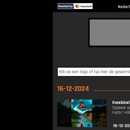
Neder
16-12-2024
Kwebbelk
TSUNAMI Wa
FoIt3s">Kli
16-12-20