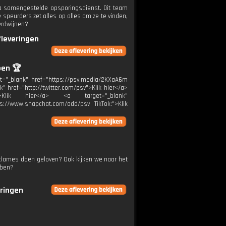
a samengestelde opsporingsdienst. Dit team
speurders zet alles op alles om ze te vinden,
verdwijnen?
fleveringen
oen 🏆
="_blank" href="https://psv.media/2KXaA6m
k" href="http://twitter.com/psv">Klik hier</a>
:">Klik hier</a> <a target="_blank"
ps://www.snapchat.com/add/psv TikTok:">Klik
 reclames doen geloven? Ook kijken we naar het
bben?
eringen