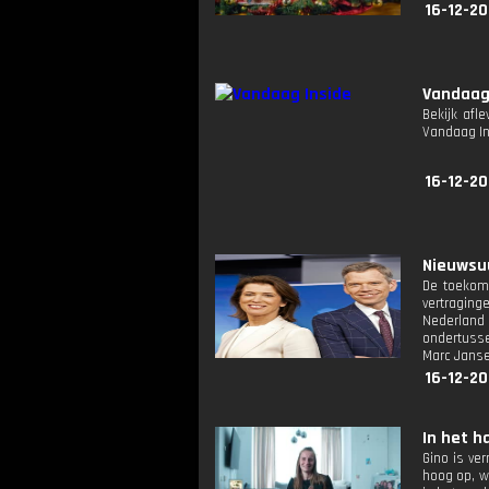
16-12-20
Vandaag
Bekijk afl
Vandaag I
16-12-20
Nieuwsuu
De toekoms
vertraging
Nederland 
ondertusse
Marc Janse
16-12-20
In het h
Gino is ve
hoog op, w