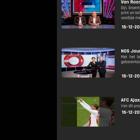
Van Roo
Gijs Groen
print en t
voorbije 
16-12-20
NOS Jour
Met het l
gebarentaa
16-12-2
AFC Ajax
Van dit pr
16-12-20