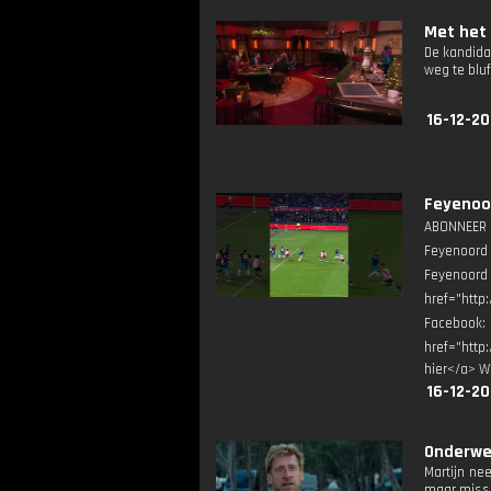
Met het 
De kandida
weg te blu
16-12-20
Feyenoor
ABONNEER ▶
Feyenoord 
Feyenoord
href="http
Facebook
href="http
hier</a> W
16-12-20
Onderweg
Martijn ne
maar missch