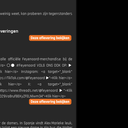
 weinig weet, kan proberen zijn tegenstanders
everingen
alle officiële Feyenoord-merchandise bij de
ier</a> ⚪️⚫ #Feyenoord VOLG ONS OOK OP: ▶️
ik hier</a> Instagram: <a target="_blank"
tps://TikTok.com/@Feyenoord ▶️">Klik hier</a>
Klik hier</a> X: <a target="_blank"
"https://www.threads.net/@feyenoord ▶️">Klik
0029Va8ruf8EKyZFELNlwm34">Klik hier</a>
de dames. In Spanje vindt Alex Marieke leuk,
r krijgt een nieuwe dame in zijn bus die Walter