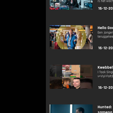
is het wach
16-12-20
Hello Go
Een jongen
teruggekee
16-12-20
Kwebbelk
I Took Sin
v=VIyl-FoIt
16-12-2
Hunted: 
sameng