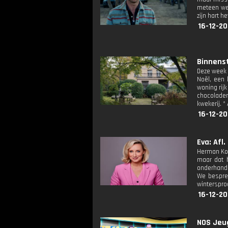
meteen wee
zijn hart 
16-12-20
Binnenst
Deze week 
Noël, een 
woning rijk
chocolade
kwekerij. 
16-12-20
Eva: Afl.
Herman Koch
maar dat h
onderhande
We besprek
winterspro
16-12-20
NOS Jeug