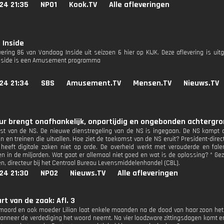
24 21:35
NPO1
Kook.TV
Alle afleveringen
 Inside
evering 86 van Vandaag Inside uit seizoen 6 hier op KIJK. Deze aflevering is ui
nside is een Amusement programma
24 21:34
SBS
Amusement.TV
Mensen.TV
Nieuws.TV
r brengt onafhankelijk, onpartijdig en ongebonden achtergron
t van de NS. De nieuwe dienstregeling van de NS is ingegaan. De NS kampt a
en en treinen die uitvallen. Hoe ziet de toekomst van de NS eruit? President-dire
heeft digitale zaken niet op orde. De overheid werkt met verouderde en fal
n in de miljarden. Wat gaat er allemaal niet goed en wat is de oplossing? * Ge
n, directeur bij het Centraal Bureau Levensmiddelenhandel (CBL).
24 21:30
NPO2
Nieuws.TV
Alle afleveringen
art van de zaak: Afl. 3
rmoord en ook moeder Lilian laat enkele maanden na de dood van haar zoon het
anneer de verdediging het woord neemt. Na vier loodzware zittingsdagen komt er