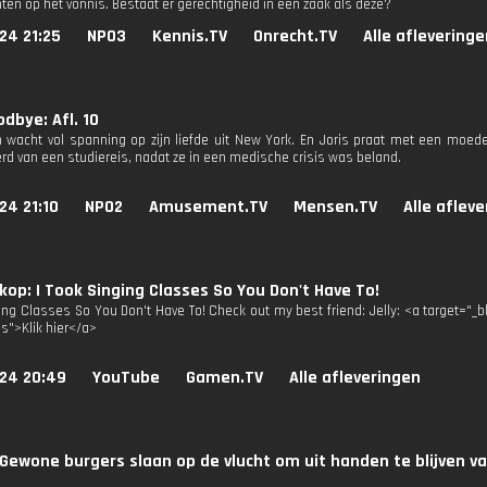
ten op het vonnis. Bestaat er gerechtigheid in een zaak als deze?
24 21:25
NPO3
Kennis.TV
Onrecht.TV
Alle afleveringe
odbye: Afl. 10
 wacht vol spanning op zijn liefde uit New York. En Joris praat met een moede
rd van een studiereis, nadat ze in een medische crisis was beland.
24 21:10
NPO2
Amusement.TV
Mensen.TV
Alle aflev
op: I Took Singing Classes So You Don't Have To!
ging Classes So You Don't Have To! Check out my best friend: Jelly: <a target=
3s">Klik hier</a>
024 20:49
YouTube
Gamen.TV
Alle afleveringen
Gewone burgers slaan op de vlucht om uit handen te blijven 