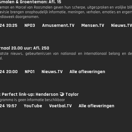
smalen & Groenteman: Afl. 15
teman en Marcel van Roosmalen geven hun scherpe, uitgesproken en vrolijke blik
elevisie brengen onophoudelijk informatie, meningen, verhalen, emoties en erge
mediaweek doorgenomen.
24 20:25
NPO3
Amusement.TV
Mensen.TV
Nieuws.TV
naal 20.00 uur: Afl. 250
aatste nieuws, gebeurtenissen van nationaal en internationaal belang en d
l.
024 20:00
NPO1
Nieuws.TV
Alle afleveringen
: Perfect link-up: Henderson 🤝 Taylor
ogramma is geen informatie beschikbaar
24 19:57
YouTube
Voetbal.TV
Alle afleveringen