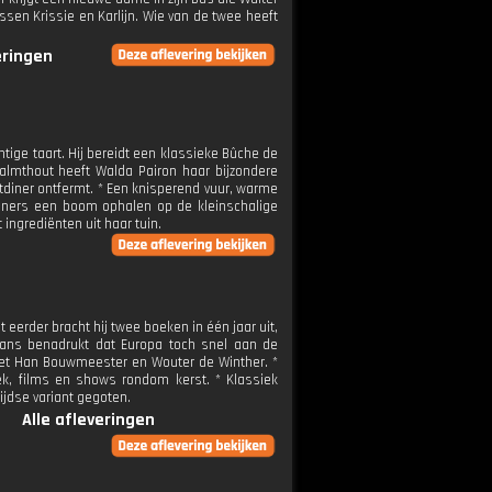
en Krissie en Karlijn. Wie van de twee heeft
eringen
ge taart. Hij bereidt een klassieke Bûche de
almthout heeft Walda Pairon haar bijzondere
stdiner ontfermt. * Een knisperend vuur, warme
oners een boom ophalen op de kleinschalige
ingrediënten uit haar tuin.
eerder bracht hij twee boeken in één jaar uit,
lmans benadrukt dat Europa toch snel aan de
 met Han Bouwmeester en Wouter de Winther. *
k, films en shows rondom kerst. * Klassiek
jdse variant gegoten.
Alle afleveringen