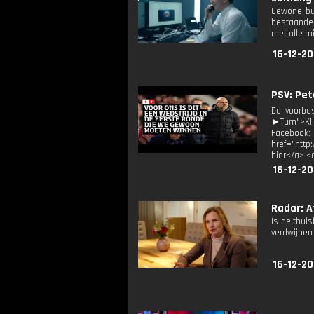
Gewone bur
bestaande 
met alle m
16-12-2
PSV: Pet
De voorbe
►Turn">Kli
Facebook
href="http
hier</a> <
16-12-2
Radar: A
Is de thuis
verdwijnen
16-12-20