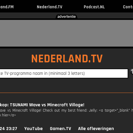
land.FM
Nederland.TV
Podcast.NL
Cont
NEDERLAND.TV
op: TSUNAMI Wave vs Minecraft Village!
ve vs Minecraft Village! Check out my best friend: Jelly: <a target="_blank"
k hier</a>
24 23:27
YouTube
Gamen.TV
Alle afleveringen