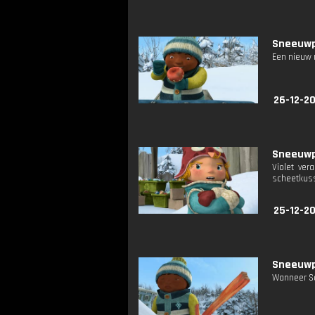
Sneeuwpr
Een nieuw r
26-12-2
Sneeuwpr
Violet ver
scheetkuss
25-12-2
Sneeuwpr
Wanneer Sam