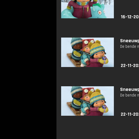
16-12-2
Sneeuwpr
De bende m
22-11-20
Sneeuwpr
De bende m
22-11-20