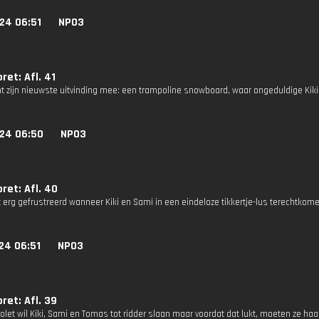
24 06:51
NPO3
et: Afl. 41
 zijn nieuwste uitvinding mee: een trampoline snowboard, waar ongeduldige Kiki
024 06:50
NPO3
et: Afl. 40
t erg gefrustreerd wanneer Kiki en Sami in een eindeloze tikkertje-lus terechtkom
24 06:51
NPO3
et: Afl. 39
iolet wil Kiki, Sami en Tomas tot ridder slaan maar voordat dat lukt, moeten ze h