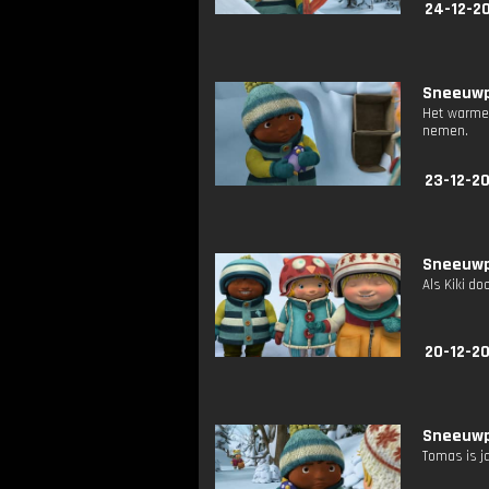
24-12-2
Sneeuwpr
Het warme 
nemen.
23-12-2
Sneeuwpr
Als Kiki d
20-12-2
Sneeuwpr
Tomas is j