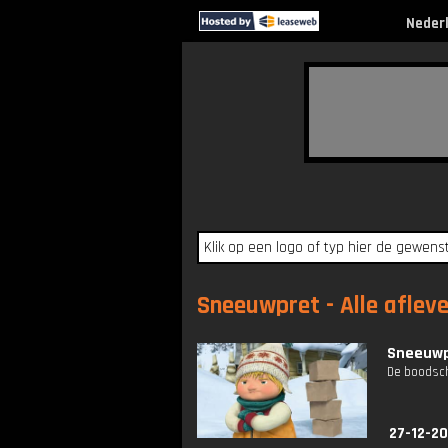
Neder
Sneeuwpret - Alle aflev
Sneeuwpr
De boodsch
27-12-2