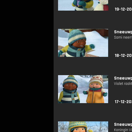
19-12-20
Sneeuwpr
Sami neemt
18-12-2
Sneeuwpr
Violet raak
17-12-20
Sneeuwpr
Koningin V