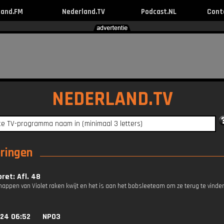
land.FM
Nederland.TV
Podcast.NL
Cont
NEDERLAND.TV
eringen
et: Afl. 48
appen van Violet raken kwijt en het is aan het bobsleeteam om ze terug te vinde
024 06:52
NPO3