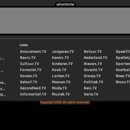
Links
Amusement.TV
Jongeren.TV
Natuur.TV
Speelfi
Beurs.TV
Kennis.TV
Nederland.TV
Spellet
...
Cultuur.TV
Kinderen.TV
Nieuws.TV
Sporten
Formule1.TV
Kook.TV
Onrecht.TV
Voetbal
..
Gamen.TV
Lachen.TV
Oranje.TV
Weer.TV
Geloof.TV
Mensen.TV
Politiek.TV
Woon.T
e...
Gezondheid.TV
Mode.TV
Reis.TV
...
Informatief.TV
Muziek.TV
Serie.TV
0...
Copyright 2026. All rights reserved.