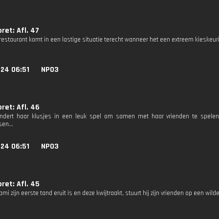
et: Afl. 47
estaurant komt in een lastige situatie terecht wanneer het een extreem kieskeurig
024 06:51
NPO3
et: Afl. 46
andert haar klusjes in een leuk spel om samen met haar vrienden te spelen,
en...
024 06:51
NPO3
et: Afl. 45
i zijn eerste tand eruit is en deze kwijtraakt, stuurt hij zijn vrienden op een wi