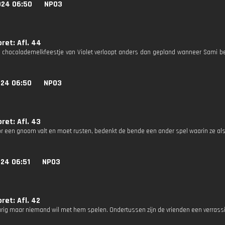
024 06:50
NPO3
et: Afl. 44
chocolademelkfeestje van Violet verloopt anders dan gepland wanneer Sami bes
024 06:50
NPO3
et: Afl. 43
oor een gnoom valt en moet rusten, bedenkt de bende een ander spel waarin ze als
024 06:51
NPO3
et: Afl. 42
arig maar niemand wil met hem spelen. Ondertussen zijn de vrienden een verrass