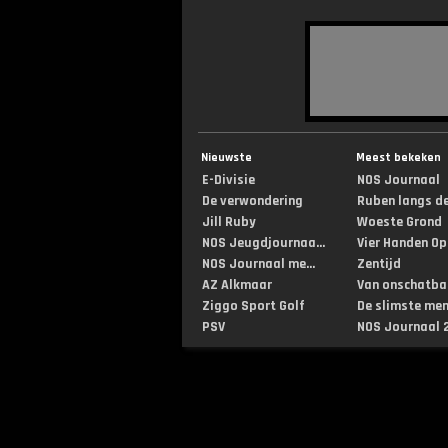
Nieuwste
Meest bekeken
E-Divisie
NOS Journaal
De verwondering
Ruben langs de 
Jill Ruby
Woeste Grond
NOS Jeugdjournaa...
Vier Handen Op .
NOS Journaal me...
Zentijd
AZ Alkmaar
Van onschatbar
Ziggo Sport Golf
De slimste mens
PSV
NOS Journaal 2