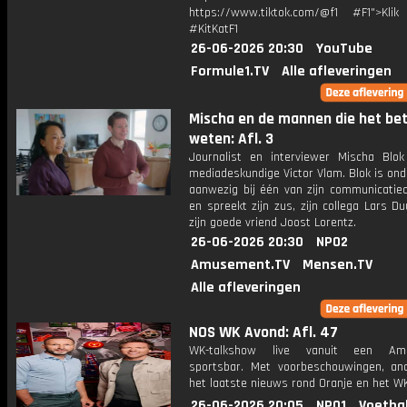
https://www.tiktok.com/@f1 #F1">Klik
#KitKatF1
26-06-2026 20:30
YouTube
Formule1.TV
Alle afleveringen
Mischa en de mannen die het be
weten: Afl. 3
Journalist en interviewer Mischa Blo
mediadeskundige Victor Vlam. Blok is on
aanwezig bij één van zijn communicatie
en spreekt zijn zus, zijn collega Lars 
zijn goede vriend Joost Lorentz.
26-06-2026 20:30
NPO2
Amusement.TV
Mensen.TV
Alle afleveringen
NOS WK Avond: Afl. 47
WK-talkshow live vanuit een Ame
sportsbar. Met voorbeschouwingen, an
het laatste nieuws rond Oranje en het WK
26-06-2026 20:05
NPO1
Voetba