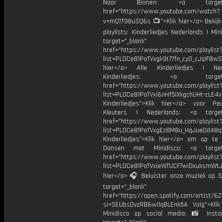
Naar Binnen: <a target="_
href="https://www.youtube.com/watch?
v=mQTf98uSQ6s 📺">Klik hier</a> Bekijk
playlists: Kinderliedjes Nederlands | Min
target="_blank"
href="https://www.youtube.com/playlist
list=PL0Ce81PoTVxgk9t77fn_cy0_cJqIF8wS
hier</a> Alle Kinderliedjes | Ned
Kinderliedjes: <a target="
href="https://www.youtube.com/playlist
list=PL0Ce81PoTVxi6nHf5IXkgchUHt-cLE4
Kinderliedjes">Klik hier</a> voor P
Kleuters | Nederlands: <a target=
href="https://www.youtube.com/playlist
list=PL0Ce81PoTVxgEz8M8u_HqJueDd48
Kinderliedjes">Klik hier</a> om op te
Dansen met Minidisco: <a target=
href="https://www.youtube.com/playlist
list=PL0Ce81PoTVxieWTUCF7wiOxuksmWtJp
hier</a> 🎧 Beluister onze muziek op Sp
target="_blank"
href="https://open.spotify.com/artist/
si=SEUbsDvzRB6wi1qBLEnk5A Volg">Klik
Minidisco op social media: 📸 Inst