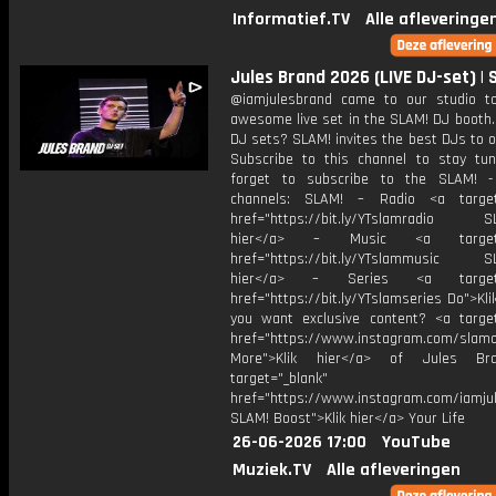
Informatief.TV
Alle afleveringe
Jules Brand 2026 (LIVE DJ-set) | 
@iamjulesbrand came to our studio t
awesome live set in the SLAM! DJ booth.
DJ sets? SLAM! invites the best DJs to o
Subscribe to this channel to stay tun
forget to subscribe to the SLAM! -
channels: SLAM! – Radio <a target=
href="https://bit.ly/YTslamradio SL
hier</a> – Music <a target="
href="https://bit.ly/YTslammusic SL
hier</a> – Series <a target="
href="https://bit.ly/YTslamseries Do">Kli
you want exclusive content? <a target
href="https://www.instagram.com/slamof
More">Klik hier</a> of Jules B
target="_blank"
href="https://www.instagram.com/iamju
SLAM! Boost">Klik hier</a> Your Life
26-06-2026 17:00
YouTube
Muziek.TV
Alle afleveringen