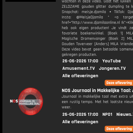
wachten in deze video. Gaat het lukken
ZELDZAME gouden glitter dumpling te k
Snapchat: meisje.djamila ⋆ TikTok: Dj
Insta: @MeisjeDjamila * <a target=
href="http://www.djamilaonline.nl Ik">Kli
heb ook eigen producten! Je vindt z
favoriete boekenwinkel. [Boek 1] M
Magische Dromenvanger [Boek 2] MI
Gouden Toverveer [Anders] MILA Vriende
Deze video bevat geen betaalde samenw
gekregen producten.
26-06-2026 17:00
YouTube
Amusement.TV
Jongeren.TV
Alle afleveringen
NOS Journaal in Makkelijke Taal: 
Journaal in makkelijke taal met extra ui
een rustig tempo. Met het laatste nieu
weer.
26-06-2026 17:00
NPO1
Nieuws.
Alle afleveringen