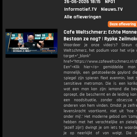
26-06-2026 18:15
NPO1
Informatief.TV
Nieuws.TV
Alle afleveringen
Cafe Weltschmerz: Echte Manne
Bestaan ze nog? | Rypke Zeilmak
Waardeer je onze video's? Steun 
Weltschmerz, het podium voor het vrije 
target="_blank"
href="https://www.cafeweltschmerz.nl/
Een">Klik hier</a> gemiddelde man
mannelijk, een getatoeëerde gaylord di
spiegel zijn spieren flext evenmin, laat
sensitieve metroman. Die is een karik
wat een man kan zijn: iemand die be
oproept, die beschermt en de leiding ka
een noodsituatie, zonder obsessie
anderen van hem vinden. Omdat je zelfre
levenskracht voortkomt, niet uit 'hoe 
ander mij'.' Het moderne gebod om 'comp
hebben met het verachtelijke en ziekeli
'jezelf zijn') dwingt je om iets te waar
je op neerkijkt of van walgt. Die i