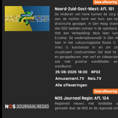
Noord-Zuid-Oost-West: Afl. 101
De kinderen van Irene kunnen de zorg 
aan, de rechter komt aan huis, een b
drastische gevolgen. In Den Haag staa
dan 500 beelden zomaar in de openbare r
Wat een Verbeelding! deze keer: ku
Escamp. De wederopbouwwijk in Den H
keer in het cultuurmagazine Route C:
Vries is kunstenaar in en om Ut
visualiseert stadsverhalen. Dat doet hi
en garagedeuren, met verf en videoproje
ook met grootse wandkleden en
wandkunst.
26-06-2026 18:30
NPO2
Amusement.TV
Reis.TV
Alle afleveringen
NOS Journaal Regio: Afl. 124
Regionaal nieuws met landelijke uit
gemaakt door de NOS en de regionale om