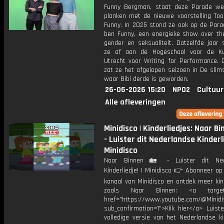
Funny Bergman, staat deze Parade w
planken met de nieuwe voorstelling Too
Funny. In 2025 stond ze ook op de Para
ben Funny, een energieke show over th
gender en seksualiteit. Datzelfde jaar 
ze af aan de Hogeschool voor de Ku
Utrecht voor Writing for Performance. 
zat ze het afgelopen seizoen in De slim
waar Bibi derde is geworden.
26-06-2026 15:20
NPO2
Cultuur
Alle afleveringen
Minidisco | Kinderliedjes: Naar B
- Luister dit Nederlandse Kinderli
Minidisco
Naar Binnen 🏡 - Luister dit Ned
Kinderliedje! | Minidisco 👉 Abonneer op
kanaal van Minidisco en ontdek meer kin
zoals Naar Binnen: <a target="
href="https://www.youtube.com/@Minidis
sub_confirmation=1">Klik hier</a> Luist
volledige versie van het Nederlandse ki