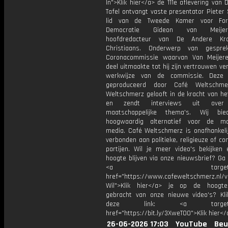
In">Klik hier</a> de 111e aflevering van
Tafel ontvangt vaste presentator Pieter
lid van de Tweede Kamer voor Fo
Democratie Gideon van Meij
hoofdredacteur van De Andere Kr
Christiaans. Onderwerp van gespr
Coronacommissie waarvan Van Meijer
deel uitmaakte tot hij zijn vertrouwen ver
werkwijze van de commissie. Deze 
geproduceerd door Café Weltschme
Weltschmerz gelooft in de kracht van he
en zendt interviews uit over 
maatschappelijke thema's. Wij bi
hoogwaardig alternatief voor de ma
media. Café Weltschmerz is onafhankelij
verbonden aan politieke, religieuze of c
partijen. Wil je meer video's bekijken
hoogte blijven via onze nieuwsbrief? Ga
<a target="_bl
href="https://www.cafeweltschmerz.nl/v
Wil">Klik hier</a> je op de hoogt
gebracht van onze nieuwe video's? Kl
deze link: <a target="_
href="https://bit.ly/3XweTO0">Klik hier</
26-06-2026 17:03
YouTube
Beu