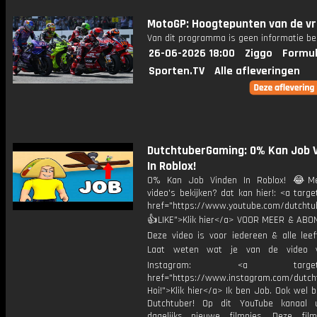
MotoGP: Hoogtepunten van de vr
Van dit programma is geen informatie be
26-06-2026 18:00
Ziggo
Formul
Sporten.TV
Alle afleveringen
DutchtuberGaming: 0% Kan Job 
In Roblox!
0% Kan Job Vinden In Roblox! 😂Me
video's bekijken? dat kan hier!: <a targe
href="https://www.youtube.com/dutcht
👍LIKE">Klik hier</a> VOOR MEER & ABO
Deze video is voor iedereen & alle leef
Laat weten wat je van de video v
Instagram: <a target="_
href="https://www.instagram.com/dutch
Hoi!">Klik hier</a> Ik ben Job. Ook wel 
Dutchtuber! Op dit YouTube kanaal 
dagelijks nieuwe filmpjes. Deze film