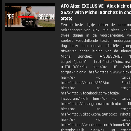
AFC Ajax: EXCLUSIVE | Ajax kick-o
26/27 with Míchel Sánchez in ch
❌❌❌
Een exclusief kijkje achter de scherm
seizoenstart van Ajax. Mis niets van 
twee dagen in de voorbereiding, wa
spelers verschillende testen onderga
dag later hun eerste officiële groep
afwerken onder leiding van de nieuw
Míchel Sánchez. ►SUBSCRIBE
target="_blank" href="http://ajax.ms/
►FOLLOW">Klik hier</a> US Webs
target="_blank" href="https://www.ajax.n
hier</a> <a target="_
href="https://x.com/AFCAjax Facebo
hier</a> <a target="_
href="http://facebook.com/afcajax
Instagram:">Klik hier</a> <a target
href="http://instagram.com/afcajax TikT
hier</a> <a target="_
href="http://tiktok.com/@afcajax WhatsA
hier</a> <a target="_
href="https://whatsapp.com/channel/
Threads:">Klik hier</a> <a target=