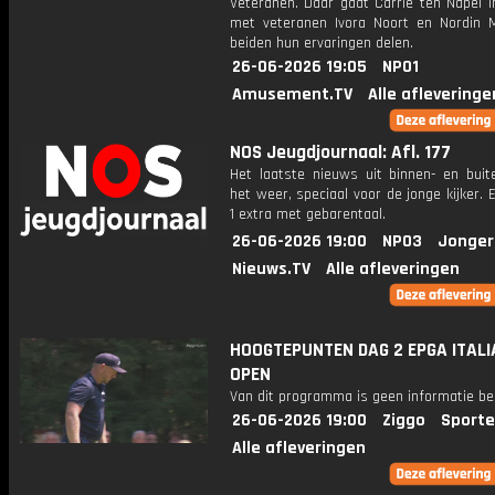
Veteranen. Daar gaat Carrie ten Napel i
met veteranen Ivora Noort en Nordin M
beiden hun ervaringen delen.
26-06-2026 19:05
NPO1
Amusement.TV
Alle afleveringe
NOS Jeugdjournaal: Afl. 177
Het laatste nieuws uit binnen- en buit
het weer, speciaal voor de jonge kijker.
1 extra met gebarentaal.
26-06-2026 19:00
NPO3
Jonger
Nieuws.TV
Alle afleveringen
HOOGTEPUNTEN DAG 2 EPGA ITALI
OPEN
Van dit programma is geen informatie be
26-06-2026 19:00
Ziggo
Sporte
Alle afleveringen