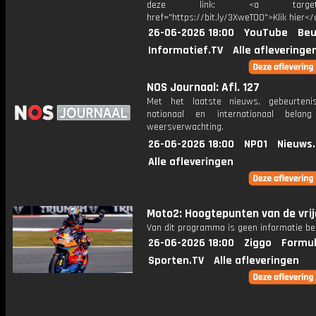
deze link: <a target="_
href="https://bit.ly/3XweTO0">Klik hier</
26-06-2026 18:00
YouTube
Beu
Informatief.TV
Alle afleveringe
NOS Journaal: Afl. 127
Met het laatste nieuws, gebeurteni
nationaal en internationaal bela
weersverwachting.
26-06-2026 18:00
NPO1
Nieuws
Alle afleveringen
Moto2: Hoogtepunten van de vri
Van dit programma is geen informatie be
26-06-2026 18:00
Ziggo
Formul
Sporten.TV
Alle afleveringen