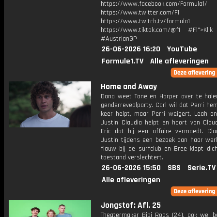
https://www.facebook.com/Formula1/
https://www.twitter.com/F1
https://www.twitch.tv/formula1
https://www.tiktok.com/@f1 #F1">Klik
#AustrianGP
26-06-2026 16:20
YouTube
Formule1.TV
Alle afleveringen
Home and Away
Dana weet Tane en Harper over te hale
genderrevealparty. Carl wil dat Perri h
keer helpt, maar Perri weigert. Leah on
Justin Claudia helpt en hoort van Clau
Eric dat hij een affaire vermoedt. Cla
Justin tijdens een bezoek aan haar werk
flauw bij de surfclub en Bree klapt dich
toestand verslechtert.
26-06-2026 15:50
SBS
Serie.TV
Alle afleveringen
Jongstof: Afl. 25
Theatermaker Bibi Roos (24), ook wel b