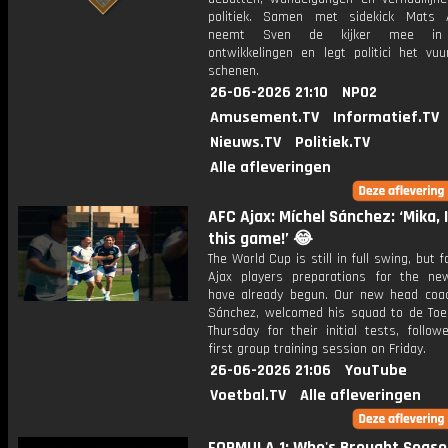
politiek. Samen met sidekick Mats 
neemt Sven de kijker mee in
ontwikkelingen en legt politici het vu
schenen.
26-06-2026 21:10
NPO2
Amusement.TV
Informatief.TV
Nieuws.TV
Politiek.TV
Alle afleveringen
AFC Ajax: Míchel Sánchez: ‘Mika, I
this game!’ 😂
The World Cup is still in full swing, but f
Ajax players preparations for the n
have already begun. Our new head coac
Sánchez, welcomed his squad to de To
Thursday for their initial tests, follo
first group training session on Friday.
26-06-2026 21:06
YouTube
Voetbal.TV
Alle afleveringen