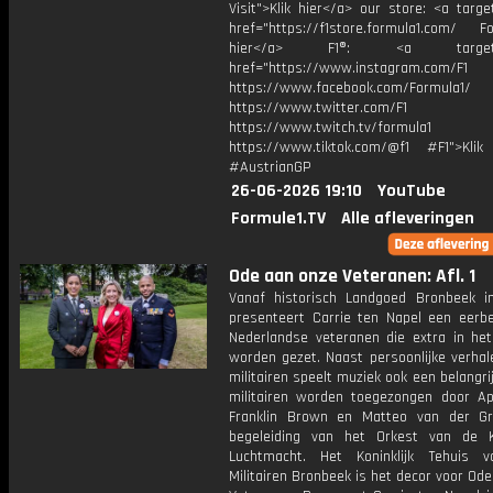
Visit">Klik hier</a> our store: <a targe
href="https://f1store.formula1.com/ Fol
hier</a> F1®: <a target="_
href="https://www.instagram.com/F1
https://www.facebook.com/Formula1/
https://www.twitter.com/F1
https://www.twitch.tv/formula1
https://www.tiktok.com/@f1 #F1">Klik
#AustrianGP
26-06-2026 19:10
YouTube
Formule1.TV
Alle afleveringen
Ode aan onze Veteranen: Afl. 1
Vanaf historisch Landgoed Bronbeek 
presenteert Carrie ten Napel een eerb
Nederlandse veteranen die extra in het
worden gezet. Naast persoonlijke verhal
militairen speelt muziek ook een belangrij
militairen worden toegezongen door Apr
Franklin Brown en Matteo van der Gr
begeleiding van het Orkest van de Ko
Luchtmacht. Het Koninklijk Tehuis 
Militairen Bronbeek is het decor voor Od