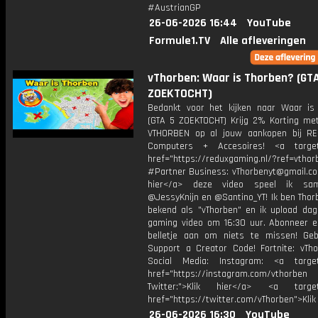
#AustrianGP
26-06-2026 16:44
YouTube
Formule1.TV
Alle afleveringen
vThorben: Waar is Thorben? (GT
ZOEKTOCHT)
Bedankt voor het kijken naar Waar is
(GTA 5 ZOEKTOCHT) Krijg 2% Korting me
VTHORBEN op al jouw aankopen bij R
Computers + Accesoires! <a target=
href="https://reduxgaming.nl/?ref=vthor
#Partner Business: vThorbenyt@gmail.com
hier</a> deze video speel ik s
@JessyKnijn en @Santino_YT! Ik ben Thor
bekend als "vThorben" en ik upload dage
gaming video om 16:30 uur. Abonneer e
belletje aan om niets te missen! Geb
Support a Creator Code! Fortnite: vTho
Social Media: Instagram: <a target
href="https://instagram.com/vthorben
Twitter:">Klik hier</a> <a target=
href="https://twitter.com/vThorben">Klik
26-06-2026 16:30
YouTube