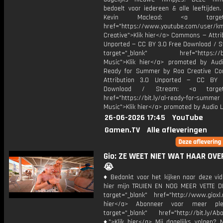
bedoelt voor iedereen & alle leeftijden
Kevin Macleod: <a target="
href="https://www.youtube.com/user/k
Creative">Klik hier</a> Commons — Attri
Unported — CC BY 3.0 Free Download / S
target="_blank" href="https://bit.
Music">Klik hier</a> promoted by Audi
Ready for Summer by Roa Creative C
Attribution 3.0 Unported — CC BY 
Download / Stream: <a target="
href="https://bit.ly/al-ready-for-summer
Music">Klik hier</a> promoted by Audio L
26-06-2026 17:45
YouTube
Gamen.TV
Alle afleveringen
Gio: ZE WEET NIET WAT HAAR OVE
😭
♦ Bedankt voor het kijken naar deze vid
hier mijn TRUIEN EN NOG MEER VETTE D
target="_blank" href="http://www.gioxl.
hier</a> Abonneer voor meer ple
target="_blank" href="http://bit.ly/Ab
♦">Klik hier</a> Mij dagelijks volgen?