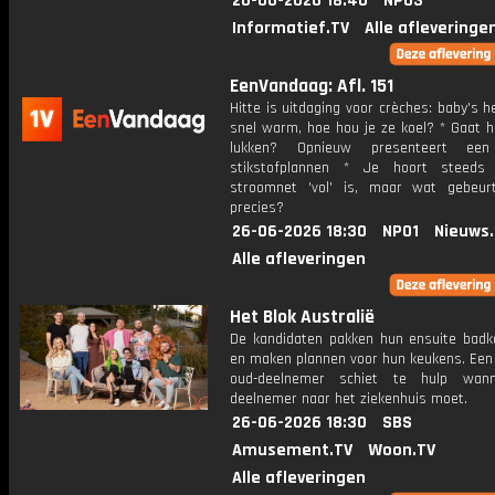
26-06-2026 18:40
NPO3
Informatief.TV
Alle afleveringe
EenVandaag: Afl. 151
Hitte is uitdaging voor crèches: baby's 
snel warm, hoe hou je ze koel? * Gaat h
lukken? Opnieuw presenteert een
stikstofplannen * Je hoort steeds
stroomnet 'vol' is, maar wat gebeu
precies?
26-06-2026 18:30
NPO1
Nieuws
Alle afleveringen
Het Blok Australië
De kandidaten pakken hun ensuite bad
en maken plannen voor hun keukens. Een 
oud-deelnemer schiet te hulp wan
deelnemer naar het ziekenhuis moet.
26-06-2026 18:30
SBS
Amusement.TV
Woon.TV
Alle afleveringen