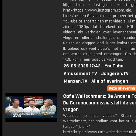
kijkje hier: - Instagram: <a target
href="https://www.instagram.com/gio/
hier</a> ben Giovanni en ik probeer het 
YouTube te entertainen met video's! Al mi
zijn in 1080p, dat betekent dus HD! 
video's als verhalen over levensgebeur
vlogs en allerlei challenges en rando
Reizen en vloggen vind ik het leukste o
Ik upload ook veel video's met mijn fam
dat wordt altijd goed ontvangen. Om 
17:30 kan jij een video verwachten.
26-06-2026 17:42
YouTube
Amusement.TV
Jongeren.TV
Mensen.TV
Alle afleveringen
Cafe Weltschmerz: De Andere Ta
De Coronacommissie stelt de ve
vragen
Waardeer je onze video's? Steun 
Weltschmerz, het podium voor het vrije 
target="_blank"
href="https://www.cafeweltschmerz.nl/