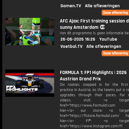
Gamen.TV
Alle afleveringen
AFC Ajax: First training session 
sunny Amsterdam 👏
Van dit programma is geen informatie be
26-06-2026 16:26
YouTube
Voetbal.TV
Alle afleveringen
FORMULA 1: FP1 Highlights | 2026
Austrian Grand Prix
Six rookies stepped in for the firs
practice in Austria, as the teams put a r
upgrades through their paces. For 
videos, visit: <a target="
href="https://www.Formula1.com Vis
hier</a> our store: <a target=
href="https://f1store.formula1.com/ Fol
hier</a> F1®: <a target="_
href="https://www.instagram.com/F1