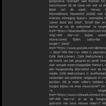
groepsdruk castreert veel mannen tot
toeschouwer bij de sloop van wat ze die
Boek van de week: Harvey Man
Mannelijkheid, Meulenhof (2008) met 
Andreas Kinneging Rypke's mannelijke 
'Liever dood dan Slaaf', StrijdT Bier e
bestel je via de webwinkel <a target
href="https://lieverdooddanslaaf.com/in
Volg">Klik hier</a> Rypke weke
Interessante Tijden, subscribe
target="_blank"
href="https://www.youtube.com/@intere
--- Deze">Klik hier</a> video is geprodu
Café Weltschmerz. Café Weltschmerz g
de kracht van het gesprek en zendt inte
over actuele maatschappelijke thema's. 
een hoogwaardig alternatief voor de m
media. Café Weltschmerz is onafhankelij
verbonden aan politieke, religieuze of c
partijen. Wil je meer video's bekijken
hoogte blijven via onze nieuwsbrief? Ga
<a target="_bl
href="https://www.cafeweltschmerz.nl/v
Wil">Klik hier</a> je op de hoogt
gebracht van onze nieuwe video's? Kl