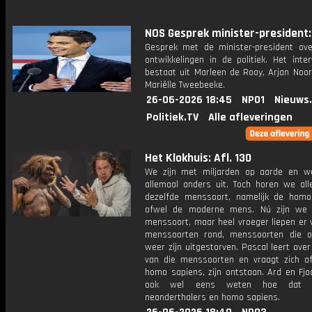
NOS Gesprek minister-president: 
Gesprek met de minister-president ove
ontwikkelingen in de politiek. Het inte
bestaat uit Marleen de Rooy, Arjan Noor
Mariëlle Tweebeeke.
26-06-2026 18:45
NPO1
Nieuws
Politiek.TV
Alle afleveringen
Het Klokhuis: Afl. 130
We zijn met miljarden op aarde en w
allemaal anders uit. Toch horen we all
dezelfde menssoort, namelijk de homo
ofwel de moderne mens. Nú zijn we 
menssoort, maar heel vroeger liepen er 
menssoorten rond, menssoorten die o
weer zijn uitgestorven. Pascal leert ove
van die menssoorten en vraagt zich af
homo sapiens, zijn ontstaan. Ard en Fjo
ook wel eens weten hoe dat 
neanderthalers en homo sapiens.