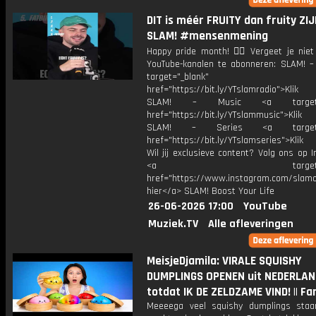
DIT is méér FRUITY dan fruity ZIJ
SLAM! #mensenmening
Happy pride month! 🏳️‍🌈 Vergeet je nie
YouTube-kanalen te abonneren: SLAM! –
target="_blank"
href="https://bit.ly/YTslamradio">Klik
SLAM! – Music <a target="_
href="https://bit.ly/YTslammusic">Klik
SLAM! – Series <a target="
href="https://bit.ly/YTslamseries">Klik
Wil jij exclusieve content? Volg ons op 
<a target="_bl
href="https://www.instagram.com/slamoff
hier</a> SLAM! Boost Your Life
26-06-2026 17:00
YouTube
Muziek.TV
Alle afleveringen
MeisjeDjamila: VIRALE SQUISHY
DUMPLINGS OPENEN uit NEDERLA
totdat IK DE ZELDZAME VIND! || Fan
Meeeega veel squishy dumplings sta