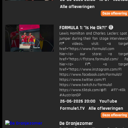
Alle afleveringen
FORMULA 1: "Is He Ok?!" 😅
Lewis Hamilton and Charles Leclerc spot
jumper during their fan stage interviews
F1® videos, visit: <a target="
href="https://www.Formula1.com Vis
hier</a> our store: <a target=
href="https://f1store.formula1.com/ Fol
hier</a> F1®: <a target="_
href="https://www.instagram.com/F1
https://www.facebook.com/Formula1/
https://www.twitter.com/F1
https://www.twitch.tv/formula1
https://www.tiktok.com/@f1 #F1">Klik
#AustrianGP
26-06-2026 20:00
YouTube
Formule1.TV
Alle afleveringen
De Oranjezomer