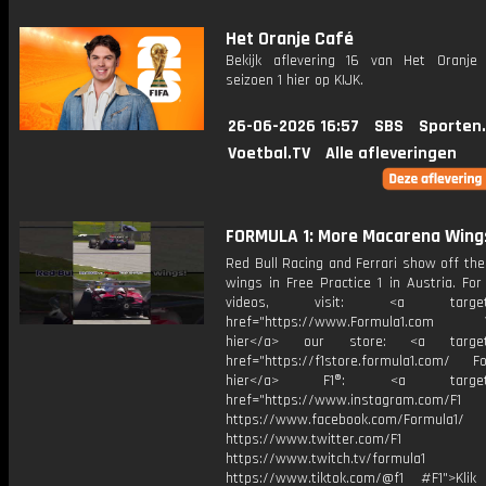
Het Oranje Café
Bekijk aflevering 16 van Het Oranje
seizoen 1 hier op KIJK.
26-06-2026 16:57
SBS
Sporten
Voetbal.TV
Alle afleveringen
FORMULA 1: More Macarena Wings
Red Bull Racing and Ferrari show off their
wings in Free Practice 1 in Austria. Fo
videos, visit: <a target="
href="https://www.Formula1.com Vis
hier</a> our store: <a target=
href="https://f1store.formula1.com/ Fol
hier</a> F1®: <a target="_
href="https://www.instagram.com/F1
https://www.facebook.com/Formula1/
https://www.twitter.com/F1
https://www.twitch.tv/formula1
https://www.tiktok.com/@f1 #F1">Klik