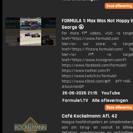
FORMULA 1: Max Was Not Happy 
George 🤬
For more F1® videos, visit: <a target
href="https://www.Formula1.com Vis
hier</a> our store: <a target=
href="https://f1store.formula1.com/ Fol
hier</a> F1®: <a target="_
href="https://www.instagram.com/F1
https://www.facebook.com/Formula1/
https://www.twitter.com/F1
https://www.twitch.tv/formula1
https://www.tiktok.com/@f1 #F1">Klik
#AustrianGP
26-06-2026 21:15
YouTube
Formule1.TV
Alle afleveringen
Café Kockelmann: Afl. 42
Haagse hoofdrolspelers en smaakmakers
aan om terug- en vooruit te blikk
debatten, wandelgangen en verhaallijn