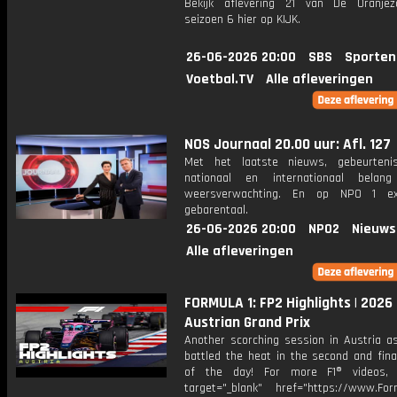
Bekijk aflevering 21 van De Oranje
seizoen 6 hier op KIJK.
26-06-2026 20:00
SBS
Sporten
Voetbal.TV
Alle afleveringen
NOS Journaal 20.00 uur: Afl. 127
Met het laatste nieuws, gebeurteni
nationaal en internationaal bela
weersverwachting. En op NPO 1 e
gebarentaal.
26-06-2026 20:00
NPO2
Nieuws
Alle afleveringen
FORMULA 1: FP2 Highlights | 2026
Austrian Grand Prix
Another scorching session in Austria as
battled the heat in the second and fina
of the day! For more F1® videos, v
target="_blank" href="https://www.For