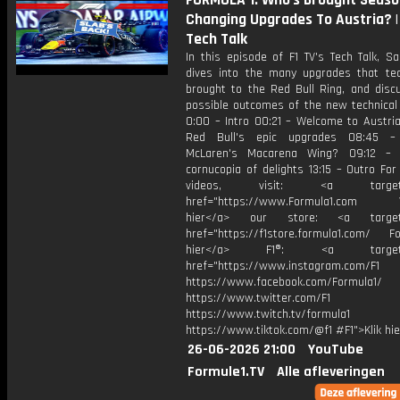
FORMULA 1: Who's Brought Seaso
Changing Upgrades To Austria? |
Tech Talk
In this episode of F1 TV's Tech Talk, S
dives into the many upgrades that t
brought to the Red Bull Ring, and disc
possible outcomes of the new technical 
0:00 – Intro 00:21 – Welcome to Austria
Red Bull's epic upgrades 08:45 –
McLaren's Macarena Wing? 09:12 – C
cornucopia of delights 13:15 – Outro Fo
videos, visit: <a target="
href="https://www.Formula1.com Vis
hier</a> our store: <a target=
href="https://f1store.formula1.com/ Fol
hier</a> F1®: <a target="_
href="https://www.instagram.com/F1
https://www.facebook.com/Formula1/
https://www.twitter.com/F1
https://www.twitch.tv/formula1
https://www.tiktok.com/@f1 #F1">Klik hi
26-06-2026 21:00
YouTube
Formule1.TV
Alle afleveringen