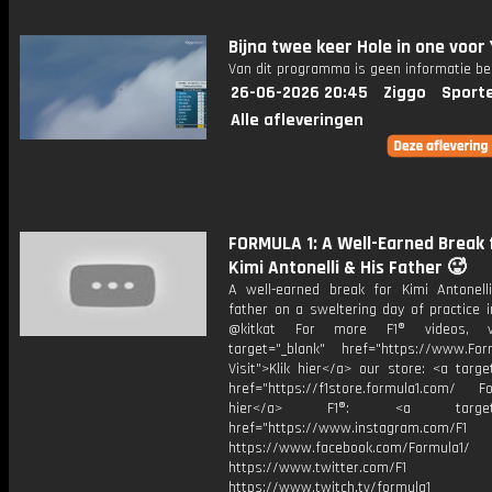
Bijna twee keer Hole in one voor
Van dit programma is geen informatie be
26-06-2026 20:45
Ziggo
Sport
Alle afleveringen
FORMULA 1: A Well-Earned Break 
Kimi Antonelli & His Father 🥵
A well-earned break for Kimi Antonell
father on a sweltering day of practice i
@kitkat For more F1® videos, v
target="_blank" href="https://www.For
Visit">Klik hier</a> our store: <a targe
href="https://f1store.formula1.com/ Fol
hier</a> F1®: <a target="_
href="https://www.instagram.com/F1
https://www.facebook.com/Formula1/
https://www.twitter.com/F1
https://www.twitch.tv/formula1