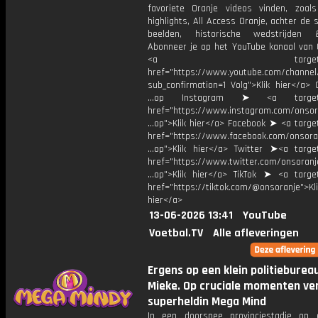
favoriete Oranje videos vinden, zoals
highlights, All Access Oranje, achter de
beelden, historische wedstrijden
Abonneer je op het YouTube kanaal van 
<a target="_bl
href="https://www.youtube.com/chann
sub_confirmation=1 Volg">Klik hier</a> 
...op Instagram ➤ <a target="
href="https://www.instagram.com/onsor
...op">Klik hier</a> Facebook ➤ <a targe
href="https://www.facebook.com/onsora
...op">Klik hier</a> Twitter ➤<a target
href="https://www.twitter.com/onsoranj
...op">Klik hier</a> TikTok ➤ <a target
href="https://tiktok.com/@onsoranje">Kli
hier</a>
13-06-2026 13:41
YouTube
Voetbal.TV
Alle afleveringen
Ergens op een klein politieburea
Mieke. Op cruciale momenten ver
superheldin Mega Mind
In een doorsnee provinciestadje op 