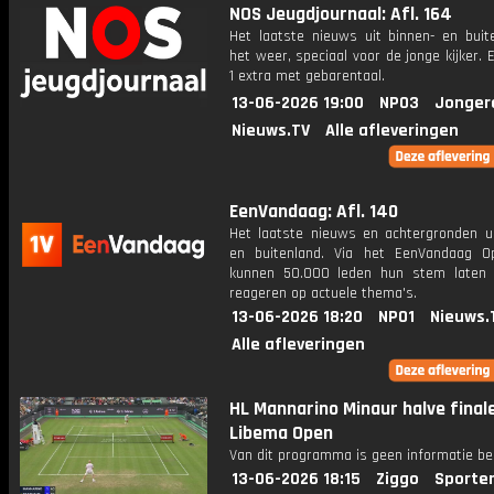
NOS Jeugdjournaal: Afl. 164
Het laatste nieuws uit binnen- en buit
het weer, speciaal voor de jonge kijker.
1 extra met gebarentaal.
13-06-2026 19:00
NPO3
Jonger
Nieuws.TV
Alle afleveringen
EenVandaag: Afl. 140
Het laatste nieuws en achtergronden ui
en buitenland. Via het EenVandaag Op
kunnen 50.000 leden hun stem laten
reageren op actuele thema's.
13-06-2026 18:20
NPO1
Nieuws.
Alle afleveringen
HL Mannarino Minaur halve final
Libema Open
Van dit programma is geen informatie be
13-06-2026 18:15
Ziggo
Sporte