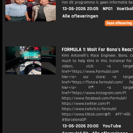
Van dit programma is geen informatie be
13-06-2026 20:05
NPO1
Voetbal
Alle afleveringen
FORMULA 1: Wait For Bono's Reac
Kimi Antonelli's Race Engineer, Bono, c
much to help Kimi in this instance! For
videos, visit: <a target="
href="https://www.Formula1.com Vis
hier</a> our store: <a target=
href="https://f1store.formula1.com/ Fol
hier</a> F1®: <a target="_
href="https://www.instagram.com/F1
https://www.facebook.com/Formula1/
https://www.twitter.com/F1
https://www.twitch.tv/formula1
https://www.tiktok.com/@f1 #F1">Klik
#BarcelonaGP
13-06-2026 20:00
YouTube