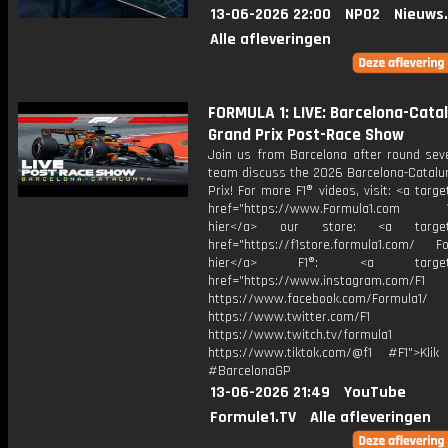
13-06-2026 22:00
NPO2
Nieuws
Alle afleveringen
FORMULA 1: LIVE: Barcelona-Cata
Grand Prix Post-Race Show
Join us from Barcelona after round sev
team discuss the 2026 Barcelona-Catalu
Prix! For more F1® videos, visit: <a targe
href="https://www.Formula1.com Vis
hier</a> our store: <a target=
href="https://f1store.formula1.com/ Fol
hier</a> F1®: <a target="_
href="https://www.instagram.com/F1
https://www.facebook.com/Formula1/
https://www.twitter.com/F1
https://www.twitch.tv/formula1
https://www.tiktok.com/@f1 #F1">Klik
#BarcelonaGP
13-06-2026 21:49
YouTube
Formule1.TV
Alle afleveringen