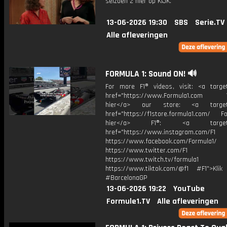
seizoen 2 hier op KIJK.
13-06-2026 19:30
SBS
Serie.TV
Alle afleveringen
FORMULA 1: Sound ON! 🔊
For more F1® videos, visit: <a target
href="https://www.Formula1.com Vis
hier</a> our store: <a target=
href="https://f1store.formula1.com/ Fol
hier</a> F1®: <a target="_
href="https://www.instagram.com/F1
https://www.facebook.com/Formula1/
https://www.twitter.com/F1
https://www.twitch.tv/formula1
https://www.tiktok.com/@f1 #F1">Klik
#BarcelonaGP
13-06-2026 19:22
YouTube
Formule1.TV
Alle afleveringen