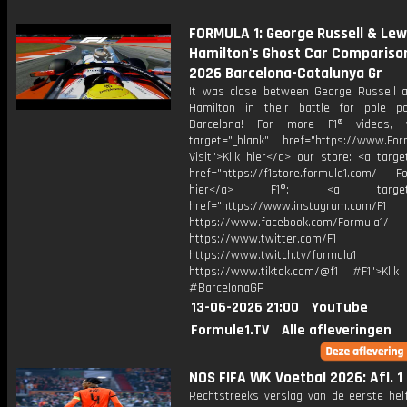
FORMULA 1: George Russell & Lew
Hamilton's Ghost Car Comparison
2026 Barcelona-Catalunya Gr
It was close between George Russell 
Hamilton in their battle for pole po
Barcelona! For more F1® videos, v
target="_blank" href="https://www.For
Visit">Klik hier</a> our store: <a targe
href="https://f1store.formula1.com/ Fol
hier</a> F1®: <a target="_
href="https://www.instagram.com/F1
https://www.facebook.com/Formula1/
https://www.twitter.com/F1
https://www.twitch.tv/formula1
https://www.tiktok.com/@f1 #F1">Klik
#BarcelonaGP
13-06-2026 21:00
YouTube
Formule1.TV
Alle afleveringen
NOS FIFA WK Voetbal 2026: Afl. 1
Rechtstreeks verslag van de eerste helf