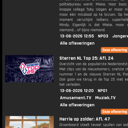
politiebureau werkt Mieke. Haar baa
knappe collega Toby slagen er maar ni
maar één misdaad op te lossen. Op het
moment verschijnt telkens superhel
Mindy. Eigenlijk is dat Mieke, maar
niemand... of bijna niemand.
13-06-2026 12:55
NPO3
Jonger
Alle afleveringen
Sterren NL Top 25: Afl. 24
Overzicht van de populairste Nederlandsta
Met clips van de nieuwkomers, snelste st
nummer 1 en de nieuwe Sterren NL Par
Ook gaan we terug in de Top 25 met een
het verleden.
13-06-2026 12:20
NPO1
Amusement.TV
Muziek.TV
Alle afleveringen
Herrie op zolder: Afl. 47
Groenbaard steelt teveel spullen van ie