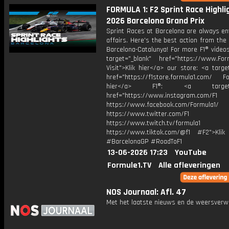
FORMULA 1: F2 Sprint Race Highlig
2026 Barcelona Grand Prix
Sprint Races at Barcelona are always en
affairs. Here's the best action from the 
Barcelona-Catalunya! For more F1® videos,
target="_blank" href="https://www.For
Visit">Klik hier</a> our store: <a targe
href="https://f1store.formula1.com/ Fol
hier</a> F1®: <a target="_
href="https://www.instagram.com/F1
https://www.facebook.com/Formula1/
https://www.twitter.com/F1
https://www.twitch.tv/formula1
https://www.tiktok.com/@f1 #F2">Klik
#BarcelonaGP #RoadToF1
13-06-2026 17:23
YouTube
Formule1.TV
Alle afleveringen
NOS Journaal: Afl. 47
Met het laatste nieuws en de weersverw