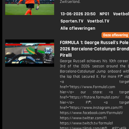
Zwitserland.
13-06-2026 20:50
NPO1
Voetbal
Sporten.TV
Voetbal.TV
Alle afleveringen
FORMULA 1: George Russell's Pole 
2026 Barcelona-Catalunya Grand 
Pirelli
George Russell achieves his 10th career
3rd of the 2026 season around the C
Barcelona-Catalunya! Jump onboard wit
the lap that secured it. For more F1® vide
<a target="_bl
href="https://www.Formula1.com Vis
hier</a> our store: <a target=
href="https://f1store.formula1.com/ Fol
hier</a> F1®: <a target="_
href="https://www.instagram.com/F1
https://www.facebook.com/Formula1/
https://www.twitter.com/F1
https://www.twitch.tv/formula1
https://www.tiktok.com/@f1 #F1">Klik