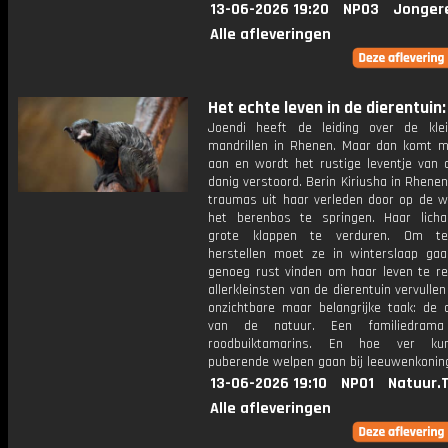
13-06-2026 19:20
NPO3
Jonger
Alle afleveringen
Het echte leven in de dierentuin: 
Joendi heeft de leiding over de kle
mandrillen in Rhenen. Maar dan komt m
aan en wordt het rustige leventje van
danig verstoord. Berin Kiriusha in Rhene
traumas uit haar verleden door op de wa
het berenbos te springen. Haar licha
grote klappen te verduren. Om t
herstellen moet ze in winterslaap gaa
genoeg rust vinden om haar leven te r
allerkleinsten van de dierentuin vervullen
onzichtbare maar belangrijke taak: de 
van de natuur. Een familiedram
roodbuiktamarins. En hoe ver k
puberende welpen gaan bij leeuwenkoni
13-06-2026 19:10
NPO1
Natuur.
Alle afleveringen