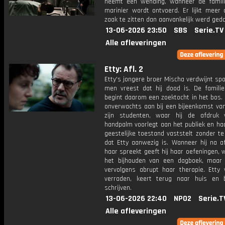
neemt een wending, wanneer de famil
marinier wordt ontvoerd. Er lijkt meer 
zaak te zitten dan aanvankelijk werd geda
13-06-2026 23:50
SBS
Serie.TV
Alle afleveringen
Etty: Afl. 2
Etty's jongere broer Mischa verdwijnt sp
men vreest dat hij dood is. De familie
begint daarom een zoektocht in het bos.
onverwachts aan bij een bijeenkomst van
zijn studenten, waar hij de afdruk
handpalm voorlegt aan het publiek en ha
geestelijke toestand vaststelt zonder t
dat Etty aanwezig is. Wanneer hij na a
haar spreekt geeft hij haar oefeningen,
het bijhouden van een dagboek, maar 
vervolgens abrupt haar therapie. Etty v
verraden, keert terug naar huis en 
schrijven.
13-06-2026 22:40
NPO2
Serie.T
Alle afleveringen