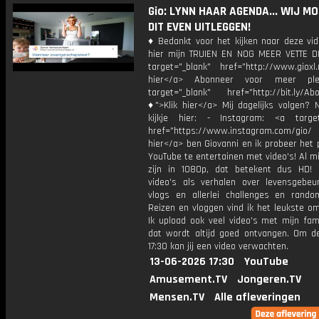
Gio: LYNN HAAR AGENDA... WIJ M
DIT EVEN UITLEGGEN!
♦ Bedankt voor het kijken naar deze vid
hier mijn TRUIEN EN NOG MEER VETTE D
target="_blank" href="http://www.gioxl.
hier</a> Abonneer voor meer ple
target="_blank" href="http://bit.ly/Ab
♦">Klik hier</a> Mij dagelijks volgen?
kijkje hier: - Instagram: <a target
href="https://www.instagram.com/gio/
hier</a> ben Giovanni en ik probeer het 
YouTube te entertainen met video's! Al mi
zijn in 1080p, dat betekent dus HD! 
video's als verhalen over levensgebeur
vlogs en allerlei challenges en rando
Reizen en vloggen vind ik het leukste o
Ik upload ook veel video's met mijn fam
dat wordt altijd goed ontvangen. Om 
17:30 kan jij een video verwachten.
13-06-2026 17:30
YouTube
Amusement.TV
Jongeren.TV
Mensen.TV
Alle afleveringen