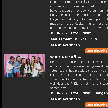
tropische klimaat. Overal zitten gaten e
in vloeren, muren en plafonds, m
bewoners zoals mevrouw Hargain en m
Daal, die hier enkele jaren geleden ee
kregen, is het nog altijd een plek vo
muziek en liefde. Kapitein Nancy hoopt e
het gebouw snel gerenoveerd kan worden
13-06-2026 17:55
NPO2
Amusement.TV
Natuur.TV
Alle afleveringen
WHO'S NXT: Afl. 4
De meiden maken zich klaar voor hu
optreden. De make-over is geweest 
fotoshoot is het plaatje compleet. Nog
repetitie met choreograaf Lukas en d
showtime: het eerste festival. Zijn de 
wel klaar voor? Dit is het moment waa
samenkomt.
13-06-2026 17:50
NPO3
Jonger
Alle afleveringen