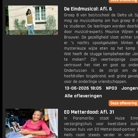
De Eindmusical: Afl. 6
Groep 8 van basisschool de Delta uit 
mag op musicalkamp om hun groep 8 m
te studeren. De leerlingen worden daarbi
door musical-experts Maurice Wijnen e
Brouwer. De gezelligheid slaat echter s
er 's nachts spookgeluiden klinken
mysterieuze wijze eten op het kamp v
Wat heeft de stugge kampbeheerder Ja
te maken? Zijn veertienjarige zoo
vertrouwt het niet en gaat op onder
Ondertussen is de strijd om de
hoofdrollen losgebrand, wat grote gevol
voor de onderlinge vriendschappen.
13-06-2026 18:05
NPO3
Jonger
Alle afleveringen
EO Metterdaad: Afl. 31
In Paramaribo staat Huize Em
verzorgingshuis voor kwetsbare oud
houten huis van EO Metterdaad-partner 
Heils raakt steeds verder in verval