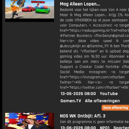
Mag Alleen Lopen...
Bedankt voor het kijken naar Van A naar 
Maar Ik Mag Alleen Lopen... Krijg 2% Ko
de code VTHORBEN op al jouw aankopen 
voor Computers + Accesoires! <a target
href="https://reduxgaming.nl/?ref=vthor
#Partner Business: vThorbenyt@gmail.com
hier</a> deze video speel ik s
@JessyKnijn en @Santino_YT! Ik ben Thor
bekend als "vThorben" en ik upload dage
gaming video om 16:30 uur. Abonneer e
belletje aan om niets te missen! Geb
Support a Creator Code! Fortnite: vTho
Social Media: Instagram: <a target
href="https://instagram.com/vthorben
Twitter:">Klik hier</a> <a target=
href="https://twitter.com/vThorben">Klik
13-06-2026 08:00
YouTube
Gamen.TV
Alle afleveringen
NOS WK Ontbijt: Afl. 3
Van dit programma is geen informatie be
13-06-2026 08:00
NPO1
Sporte