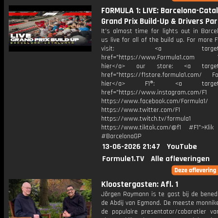
FORMULA 1: LIVE: Barcelona-Cata
Grand Prix Build-Up & Drivers Pa
It's almost time for lights out in Barce
us live for all of the build up. For more F
visit: <a target="_b
href="https://www.Formula1.com Vis
hier</a> our store: <a target=
href="https://f1store.formula1.com/ Fol
hier</a> F1®: <a target="_
href="https://www.instagram.com/F1
https://www.facebook.com/Formula1/
https://www.twitter.com/F1
https://www.twitch.tv/formula1
https://www.tiktok.com/@f1 #F1">Klik
#BarcelonaGP
13-06-2026 21:47
YouTube
Formule1.TV
Alle afleveringen
Kloostergasten: Afl. 1
Jörgen Raymann is te gast bij de benedi
de Abdij van Egmond. De meeste monnik
de populaire presentator/cabaretier va