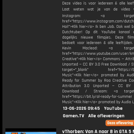
Deze video is voor iedereen & alle leef
Laat weten wat je van de video v
Instagram: <a target="_
href="https://www.instagram.com/dutch
Hoi!">Klik hier</a> Ik ben Job. Ook wel 
Dutchtuber! Op dit YouTube kanaal 
dagelijks nieuwe filmpjes. Deze film
bedoelt voor iedereen & alle leeftijden
Kevin Macleod: <a target="
href="https://www.youtube.com/user/k
Creative">Klik hier</a> Commons — Attri
Unported — CC BY 3.0 Free Download / S
target="_blank" href="https://bit.
Music">Klik hier</a> promoted by Audi
Ready for Summer by Roa Creative C
Attribution 3.0 Unported — CC BY 
Download / Stream: <a target="
href="https://bit.ly/al-ready-for-summer
Music">Klik hier</a> promoted by Audio L
13-06-2026 09:45
YouTube
Gamen.TV
Alle afleveringen
vThorben: Van A naar B in GTA 5 