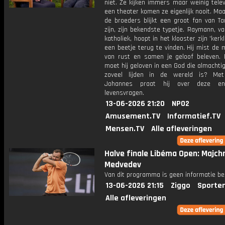
niet. Ze kijken immers maar weinig telev
een theater komen ze eigenlijk nooit. Ma
de broeders blijkt een groot fan van Ta
zijn, zijn bekendste typetje. Raymann, va
katholiek, hoopt in het klooster zijn 'kerk
een beetje terug te vinden. Hij mist de
van rust en samen je geloof beleven.
moet hij geloven in een God die almachtig 
zoveel lijden in de wereld is? Met
Johannes praat hij over deze e
levensvragen.
13-06-2026 21:20
NPO2
Amusement.TV
Informatief.TV
Mensen.TV
Alle afleveringen
Halve finale Libéma Open: Majch
Medvedev
Van dit programma is geen informatie be
13-06-2026 21:15
Ziggo
Sporte
Alle afleveringen