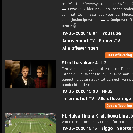
href="https://www.youtube.com/@EnzoKn
▬ Enzo">Klik hier</a> Knol staat onder
van het Commissariaat voor de Media.
zakelijk@knolpower.nl ▬ #Knolpower Di
peace ✌
13-06-2026 16:04
YouTube
Amusement.TV
Gamen.TV
Alle afleveringen
Straffe saken: Afl. 2
Een van de langgestraften in de Blokhui
Hendrik Jut. Wanneer hij in 1872 een 
begaat, leidt zijn zaak tot een golf van s
aandacht in de media.
13-06-2026 15:30
NPO2
Informatief.TV
Alle afleveringe
HL Halve finale Krejcikova Linett
Van dit programma is geen informatie be
13-06-2026 15:15
Ziggo
Sporte