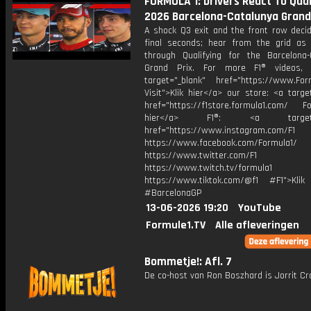
FORMULA 1: Drivers React To Quali
2026 Barcelona-Catalunya Grand
A shock Q3 exit and the front row decid
final seconds; hear from the grid as 
through Qualifying for the Barcelona-
Grand Prix. For more F1® videos, v
target="_blank" href="https://www.For
Visit">Klik hier</a> our store: <a targe
href="https://f1store.formula1.com/ Fol
hier</a> F1®: <a target="_
href="https://www.instagram.com/F1
https://www.facebook.com/Formula1/
https://www.twitter.com/F1
https://www.twitch.tv/formula1
https://www.tiktok.com/@f1 #F1">Klik
#BarcelonaGP
13-06-2026 19:20
YouTube
Formule1.TV
Alle afleveringen
Bommetje!: Afl. 7
De co-host van Ron Boszhard is Jorrit Cr