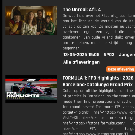
The Unreal: Afl. 4
De waarheid over het Fitzcroft_hotel komt
aan het licht en de wereld van de Kell
volledig op zijn kop. Ze moeten nu vech
overleven tegen een vijand die nie
aankomen. Een oude vriend duikt onve
om te helpen, maar de strijd is nog
begonnen.
13-06-2026 15:05
NPO3
Jonger
Alle afleveringen
FORMULA 1: FP3 Highlights | 2026
Barcelona-Catalunya Grand Prix
Catch up on all the highlights from the 
of practice in Barcelona, as the teams a
made their final preparations ahead of 
for round seven! For more F1® videos, 
target="_blank" href="https://www.For
Visit">Klik hier</a> our store: <a targe
href="https://f1store.formula1.com/ Fol
hier</a> F1®: <a target="_
href="https://www.instagram.com/F1