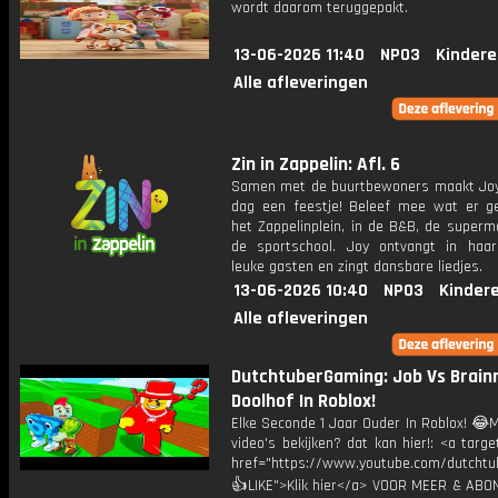
wordt daarom teruggepakt.
13-06-2026 11:40
NPO3
Kindere
Alle afleveringen
Zin in Zappelin: Afl. 6
Samen met de buurtbewoners maakt Joy
dag een feestje! Beleef mee wat er g
het Zappelinplein, in de B&B, de superm
de sportschool. Joy ontvangt in haar
leuke gasten en zingt dansbare liedjes.
13-06-2026 10:40
NPO3
Kinder
Alle afleveringen
DutchtuberGaming: Job Vs Brain
Doolhof In Roblox!
Elke Seconde 1 Jaar Ouder In Roblox! 😂
video's bekijken? dat kan hier!: <a targe
href="https://www.youtube.com/dutcht
👍LIKE">Klik hier</a> VOOR MEER & ABO