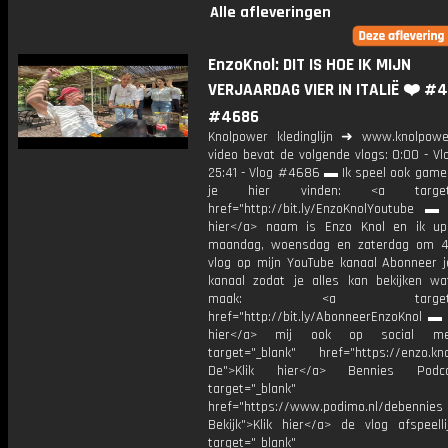
Alle afleveringen
EnzoKnol: DIT IS HOE IK MIJN
VERJAARDAG VIER IN ITALIË ❤️ #
#4686
Knolpower kledinglijn ➜ www.knolpowe
video bevat de volgende vlogs: 0:00 - V
25:41 - Vlog #4686 ▬ Ik speel ook games
je hier vinden: <a target="
href="http://bit.ly/EnzoKnolYoutube ▬ M
hier</a> naam is Enzo Knol en ik up
maandag, woensdag en zaterdag om 4
vlog op mijn YouTube kanaal Abonneer j
kanaal zodat je alles kan bekijken w
maak: <a target="_b
href="http://bit.ly/AbonneerEnzoKnol ▬ 
hier</a> mij ook op social me
target="_blank" href="https://enzo.kno
De">Klik hier</a> Bennies Podc
target="_blank"
href="https://www.podimo.nl/debennies
Bekijk">Klik hier</a> de vlog afspeelli
target="_blank"