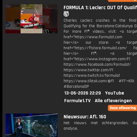
FORMULA 1: Leclerc OUT Of Qualif
🤯
Charles Leclerc crashes in the fina
Qualifying for the Barcelona-Catalunya G
For more F1® videos, visit: <a target
href="https://www.Formula1.com Vis
hier</a> our store: <a target=
href="https://f1store.formula1.com/ Fol
hier</a> F1®: <a target="_
href="https://www.instagram.com/F1
https://www.facebook.com/Formula1/
https://www.twitter.com/F1
https://www.twitch.tv/formula1
https://www.tiktok.com/@f1 #F1">Klik
#BarcelonaGP
13-06-2026 22:29
YouTube
Formule1.TV
Alle afleveringen
Nieuwsuur: Afl. 160
Het nieuws met achtergronden, du
analyse.