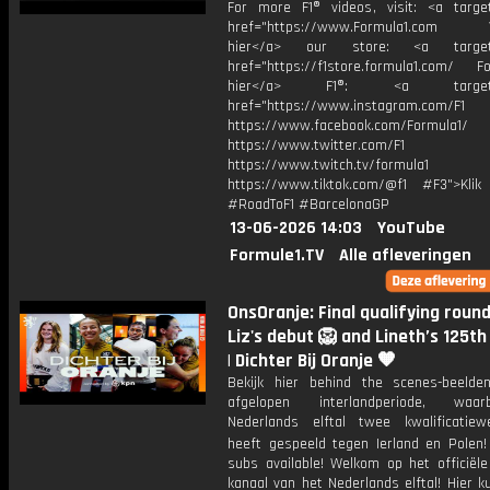
For more F1® videos, visit: <a target
href="https://www.Formula1.com Vis
hier</a> our store: <a target=
href="https://f1store.formula1.com/ Fol
hier</a> F1®: <a target="_
href="https://www.instagram.com/F1
https://www.facebook.com/Formula1/
https://www.twitter.com/F1
https://www.twitch.tv/formula1
https://www.tiktok.com/@f1 #F3">Klik
#RoadToF1 #BarcelonaGP
13-06-2026 14:03
YouTube
Formule1.TV
Alle afleveringen
OnsOranje: Final qualifying round
Liz's debut 🦁 and Lineth’s 125th
| Dichter Bij Oranje 🧡
Bekijk hier behind the scenes-beeld
afgelopen interlandperiode, waa
Nederlands elftal twee kwalificatiewe
heeft gespeeld tegen Ierland en Polen! 
subs available! Welkom op het officiële
kanaal van het Nederlands elftal! Hier ku