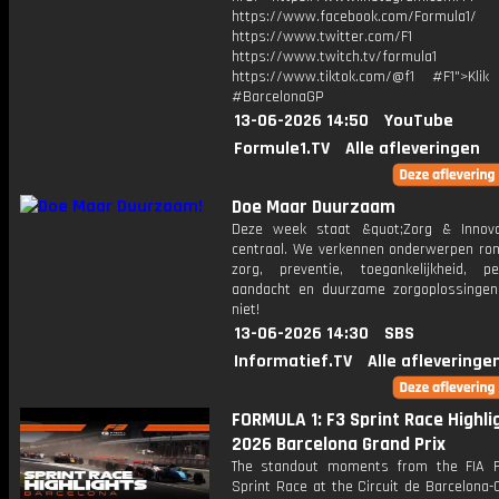
https://www.facebook.com/Formula1/
https://www.twitter.com/F1
https://www.twitch.tv/formula1
https://www.tiktok.com/@f1 #F1">Klik
#BarcelonaGP
13-06-2026 14:50
YouTube
Formule1.TV
Alle afleveringen
Doe Maar Duurzaam
Deze week staat &quot;Zorg & Innova
centraal. We verkennen onderwerpen rond
zorg, preventie, toegankelijkheid, per
aandacht en duurzame zorgoplossingen
niet!
13-06-2026 14:30
SBS
Informatief.TV
Alle afleveringe
FORMULA 1: F3 Sprint Race Highlig
2026 Barcelona Grand Prix
The standout moments from the FIA 
Sprint Race at the Circuit de Barcelona-