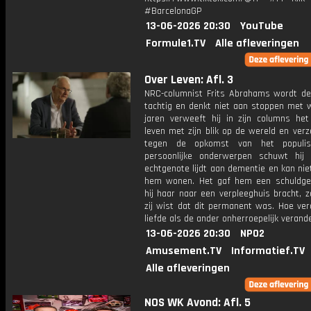
#BarcelonaGP
13-06-2026 20:30
YouTube
Formule1.TV
Alle afleveringen
Over Leven: Afl. 3
NRC-columnist Frits Abrahams wordt d
tachtig en denkt niet aan stoppen met w
jaren verweeft hij in zijn columns het 
leven met zijn blik op de wereld en verze
tegen de opkomst van het populi
persoonlijke onderwerpen schuwt hij n
echtgenote lijdt aan dementie en kan nie
hem wonen. Het gaf hem een schuldge
hij haar naar een verpleeghuis bracht, 
zij wist dat dit permanent was. Hoe ver
liefde als de ander onherroepelijk verand
13-06-2026 20:30
NPO2
Amusement.TV
Informatief.TV
Alle afleveringen
NOS WK Avond: Afl. 5