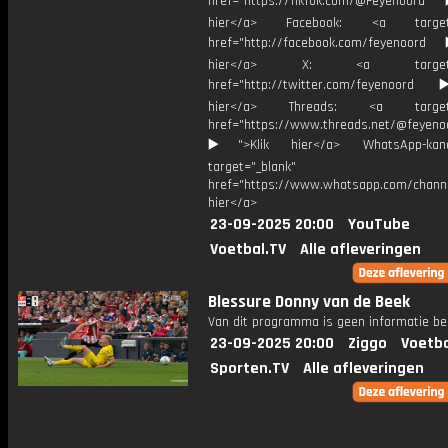
href="https://TikTok.com/@Feyenoord
hier</a> Facebook: <a target="
href="http://facebook.com/feyenoord
hier</a> X: <a target="_
href="http://twitter.com/feyenoord
hier</a> Threads: <a target="
href="https://www.threads.net/@feyeno
▶️">Klik hier</a> WhatsApp-kan
target="_blank"
href="https://www.whatsapp.com/chann
hier</a>
23-09-2025 20:00
YouTube
Voetbal.TV
Alle afleveringen
Blessure Donny van de Beek
Van dit programma is geen informatie be
23-09-2025 20:00
Ziggo
Voetba
Sporten.TV
Alle afleveringen