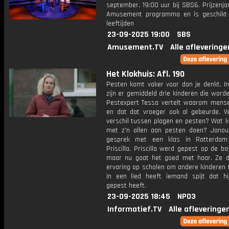
september, 19:00 uur bij SBS6. Prijzenja
Amusement programma en is geschikt 
leeftijden
23-09-2025 19:00
SBS
Amusement.TV
Alle afleveringe
Het Klokhuis: Afl. 190
Pesten komt vaker voor dan je denkt. In
zijn er gemiddeld drie kinderen die word
Pestexpert Tessa vertelt waarom mens
en dat dat vroeger ook al gebeurde. W
verschil tussen plagen en pesten? Wat 
met z'n allen aan pesten doen? Janou
gesprek met een klas in Rotterda
Priscilla. Priscilla werd gepest op de ba
maar nu gaat het goed met haar. Ze d
ervaring op scholen om andere kinderen 
In een lied heeft iemand spijt dat hi
gepest heeft.
23-09-2025 18:45
NPO3
Informatief.TV
Alle afleveringe