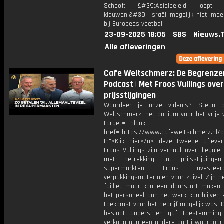
Schoof: &#39;Asielbeleid loopt
klauwen.&#39; Israël mogelijk niet me
bij Europees voetbal.
23-09-2025 18:05
SBS
Nieuws.
Alle afleveringen
Cafe Weltschmerz: De Begrenze
Podcast | Met Froos Vullings over 
prijsstijgingen
Waardeer je onze video's? Steun 
Weltschmerz, het podium voor het vrije 
target="_blank"
href="https://www.cafeweltschmerz.nl/
In">Klik hier</a> deze tweede aflever
Froos Vullings zijn verhaal over illegale 
met betrekking tot prijsstijging
supermarkten. Froos investe
verpakkingsmaterialen voor zuivel. Zijn be
failliet maar kon een doorstart maken
het personeel aan het werk kon blijven 
toekomst voor het bedrijf mogelijk was. 
besloot anders en gaf toestemming
verkoop aan een andere partij waardoor 