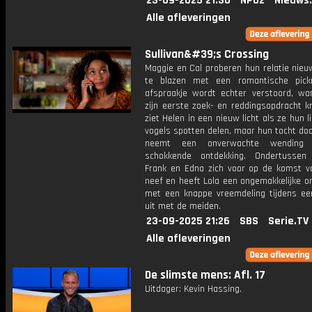
23-09-2025 21:30
NPO2
Nieuws
Alle afleveringen
Sullivan&#39;s Crossing
Maggie en Cal proberen hun relatie nieu
te blazen met een romantische pick
afspraakje wordt echter verstoord, wa
zijn eerste zoek- en reddingsopdracht kri
ziet Helen in een nieuw licht als ze hun l
vogels spotten delen, maar hun tocht do
neemt een onverwachte wending
schokkende ontdekking. Ondertussen
Frank en Edna zich voor op de komst v
neef en heeft Lola een ongemakkelijke o
met een knappe vreemdeling tijdens ee
uit met de meiden.
23-09-2025 21:26
SBS
Serie.TV
Alle afleveringen
De slimste mens: Afl. 17
Uitdager: Kevin Hassing.