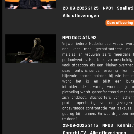
23-09-2025 21:25
NPO1
Spellet
Alle afleveringen
NPO Doc: Afl. 92
Vrijwel iedere Nederlandse vrouw wor
een keer mee geconfronteerd en
meisjes en vrouwen zelfs meerdere 
potloodventer. Het klinkt zo onschuldig
vaak afgedaan als een 'kleine' overtred
deze ontwrichtende ervaring kan 
blijvende sporen nalaten bij wie het 
Want het is en blijft een buit
intimiderende ervaring wanneer je 
plotseling wordt geconfronteerd met ee
zich ontbloot. Slachtoffers van schenn
praten openhartig over de gevolgen
ongevraagde confrontatie met seksueel 
gedrag bij mannen. En wat drijft een m
te doen?
23-09-2025 21:15
NPO3
Kennis.
Onrecht.TV
Alle afleveringen