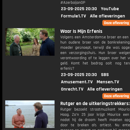
#AzerbaijanGP
23-09-2025 20:30
YouTube
Formule1.TV
Alle afleveringen
Waar Is Mijn Erfenis
Volgens een Amsterdamse broer en een 
hun oudere broer van de bankrekenin
moeder gesnoept, terwijl die was opg
een verzorgingshuis. Hun broer weige
verantwoording af te leggen over het 
geld. Komt het bedrag ooit nog ter
erfenis?
23-09-2025 20:30
SBS
Amusement.TV
Mensen.TV
Onrecht.TV
Alle afleveringen
Rutger en de uitkeringstrekkers: 
Rutger bezoekt straatmuzikant Mauri
Haag. Zo'n 25 jaar krijgt Maurice een 
nadat hij de droom heeft moeten op
door te breken als artiest. Nu enter