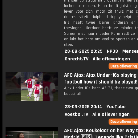
mensen op straat en probeert hij mense
lachen te maken. Huub heeft juist nog
leven voor zich, maar zit thuis met c
depressiviteit. Hulphond Happy helpt he
Iris heeft twee kleine kinderen en
toeslagen. Hierdoor hoeft ze minder t
Samen met haar moeder Karin redt ze h
en lukt het haar om veel te sporten en 
eten.
23-09-2025 20:25
NPO3
Mense
Onrecht.TV
Alle afleveringen
AFC Ajax: Ajax Under-16s playing
football how it should be played!
Ajax Under-16s beat AZ 7-1, these two g
beautiful!
23-09-2025 20:14
YouTube
Voetbal.TV
Alle afleveringen
AFC Ajax: Keukelaar on her way t
Madrid 🇪🇸 | 'Legends like Crist