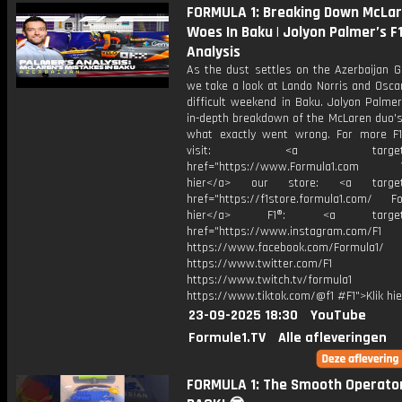
FORMULA 1: Breaking Down McLar
Woes In Baku | Jolyon Palmer’s F
Analysis
As the dust settles on the Azerbaijan G
we take a look at Lando Norris and Oscar
difficult weekend in Baku. Jolyon Palme
in-depth breakdown of the McLaren duo's
what exactly went wrong. For more F1
visit: <a target="_b
href="https://www.Formula1.com Vis
hier</a> our store: <a target=
href="https://f1store.formula1.com/ Fol
hier</a> F1®: <a target="_
href="https://www.instagram.com/F1
https://www.facebook.com/Formula1/
https://www.twitter.com/F1
https://www.twitch.tv/formula1
https://www.tiktok.com/@f1 #F1">Klik hi
23-09-2025 18:30
YouTube
Formule1.TV
Alle afleveringen
FORMULA 1: The Smooth Operator