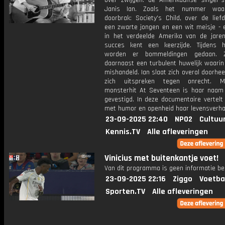
over zwijgen: de Amerikaanse singer-s
Janis Ian. Zoals het nummer wa
doorbrak: Society's Child, over de lief
een zwarte jongen en een wit meisje - 
in het verdeelde Amerika van de jare
succes kent een keerzijde. Tijdens 
worden er bommeldingen gedaan. 
daarnaast een turbulent huwelijk waarin
mishandeld. Ian slaat zich overal doorheen
zich uitspreken tegen onrecht. 
monsterhit At Seventeen is haar naam d
gevestigd. In deze documentaire vertelt
met humor en openheid haar levensverha
23-09-2025 22:40
NPO2
Cultuu
Kennis.TV
Alle afleveringen
Vinicius met buitenkantje voet!
Van dit programma is geen informatie be
23-09-2025 22:16
Ziggo
Voetba
Sporten.TV
Alle afleveringen