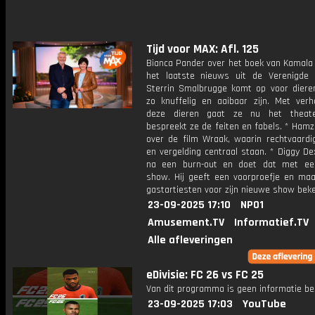
Tijd voor MAX: Afl. 125
Bianca Pander over het boek van Kamala 
het laatste nieuws uit de Verenigde 
Sterrin Smalbrugge komt op voor dieren
zo knuffelig en aaibaar zijn. Met verh
deze dieren gaat ze nu het theat
bespreekt ze de feiten en fabels. * Ham
over de film Wraak, waarin rechtvaardig
en vergelding centraal staan. * Diggy De
na een burn-out en doet dat met ee
show. Hij geeft een voorproefje en maa
gastartiesten voor zijn nieuwe show bek
23-09-2025 17:10
NPO1
Amusement.TV
Informatief.TV
Alle afleveringen
eDivisie: FC 26 vs FC 25
Van dit programma is geen informatie be
23-09-2025 17:03
YouTube