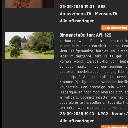
23-09-2025 19:31
SBS
Amusement.TV
Mensen.TV
Alle afleveringen
BinnensteBuiten: Afl. 129
In Haarlem woont Danielle samen met ha
in een huis dat creativiteit ademt. Een
kleur, zelfgemaakte bordjes en platen
ieder muziekgenre. Niks is te gek. *
Ramon wordt zielsgelukkig van buit
Vandaag maakt hij op een zonnige lo
oosterse noedelsalade met gegrilde 
sesamkip. * Aan de idyllische oeve
Kromme Rijn ligt het eeuwenoude famili
Rhijnestein. Een prachtige tuin waar
Frederique en haar man Andreas zich, 
vrijwilligers, dagelijks inzetten om het l
oude glorie te herstellen en tegelijkertij
te creëren waar mensen samenkomen.
23-09-2025 19:10
NPO2
Kennis.
Alle afleveringen