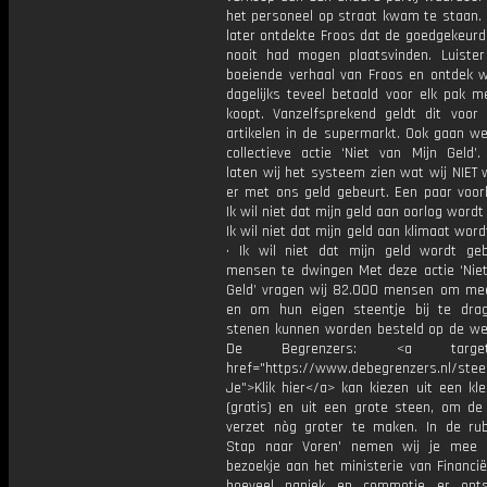
het personeel op straat kwam te staan. 
later ontdekte Froos dat de goedgekeurd
nooit had mogen plaatsvinden. Luister
boeiende verhaal van Froos en ontdek 
dagelijks teveel betaald voor elk pak m
koopt. Vanzelfsprekend geldt dit voor 
artikelen in de supermarkt. Ook gaan we
collectieve actie ‘Niet van Mijn Geld’
laten wij het systeem zien wat wij NIET 
er met ons geld gebeurt. Een paar voorb
⁠Ik wil niet dat mijn geld aan oorlog wordt
⁠Ik wil niet dat mijn geld aan klimaat wor
•⁠ ⁠Ik wil niet dat mijn geld wordt ge
mensen te dwingen Met deze actie ‘Niet
Geld’ vragen wij 82.000 mensen om me
en om hun eigen steentje bij te dra
stenen kunnen worden besteld op de we
De Begrenzers: <a target="
href="https://www.debegrenzers.nl/stee
Je">Klik hier</a> kan kiezen uit een kl
(gratis) en uit een grote steen, om de
verzet nòg groter te maken. In de rub
Stap naar Voren' nemen wij je mee 
bezoekje aan het ministerie van Financi
hoeveel paniek en commotie er ont