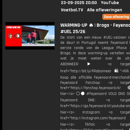
23-09-2025 20:00
YouTube
Voetbal.TV
Alle afleveringen
WARMING-UP 🔥 | Braga - Feyenoo
#UEL 25/26
De start van een nieuw #UEL-seizoen s
de deur! In Portugal neemt Feyenoord 
eerste ronde van de League Phase 
Braga. In deze warming-up vertellen we
wat je moet weten over de uitwe
ABONNEER ▶️ <a target="_
href="http://bit.ly/FRabonneer 🛍">Klik
Koop alle officiële Feyenoord-merchandi
Feyenoord Fanshop: <a target="
href="https://fanshop.feyenoord.nl/
hier</a> ⚪️⚫ #Feyenoord VOLG ONS OO
Feyenoord ONE: <a target="
href="https://go.feyenoord.nl/youtube-on
hier</a> Instagram: <a target=
href="http://instagram.com/feyenoord
hier</a> TikTok: <a target="