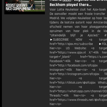
Beckham played there...
Voor Lotte Keukelaar sluit het Ajax-boek 
De aanvaller maakt een fraaie transfer 
Madrid. We volgden Keukelaar op haar la
tijdens de laatste autorit naar Amsterda
afscheid nemen van haar ploeggenot
opruimen van haar plek in de kle
“Uiteindelijk blijf je Ajacied.” #
►SUBSCRIBE NOW <a target="
href="http://ajax.ms/subscribe ►FOL
hier</a> US Website: <a target=
href="https://www.ajax.nl X:">Klik hi
target="_blank" href="https://x.co
Facebook:">Klik hier</a> <a target
href="http://facebook.com/afcajax
Instagram:">Klik hier</a> <a target
href="http://instagram.com/afcajax TikT
hier</a> <a target="_
href="http://tiktok.com/@afcajax WhatsA
hier</a> <a target="_
href="https://whatsapp.com/channel/
Threads:">Klik hier</a> <a target=
href="https://www.threads.net/@afcajax
hier</a>