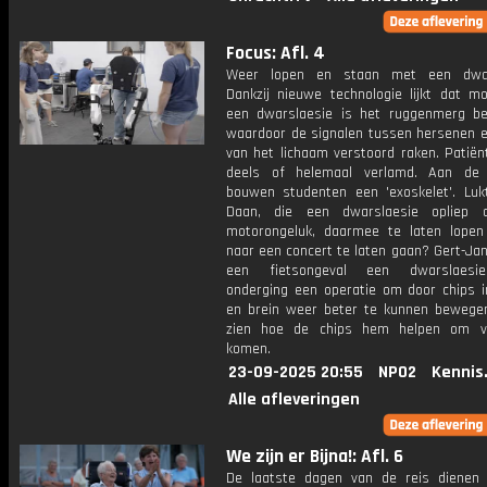
Focus: Afl. 4
Weer lopen en staan met een dwar
Dankzij nieuwe technologie lijkt dat mog
een dwarslaesie is het ruggenmerg be
waardoor de signalen tussen hersenen e
van het lichaam verstoord raken. Patiën
deels of helemaal verlamd. Aan de 
bouwen studenten een 'exoskelet'. Lu
Daan, die een dwarslaesie opliep 
motorongeluk, daarmee te laten lopen
naar een concert te laten gaan? Gert-Jan
een fietsongeval een dwarslaesie
onderging een operatie om door chips in
en brein weer beter te kunnen bewegen.
zien hoe de chips hem helpen om vo
komen.
23-09-2025 20:55
NPO2
Kennis
Alle afleveringen
We zijn er Bijna!: Afl. 6
De laatste dagen van de reis dienen 