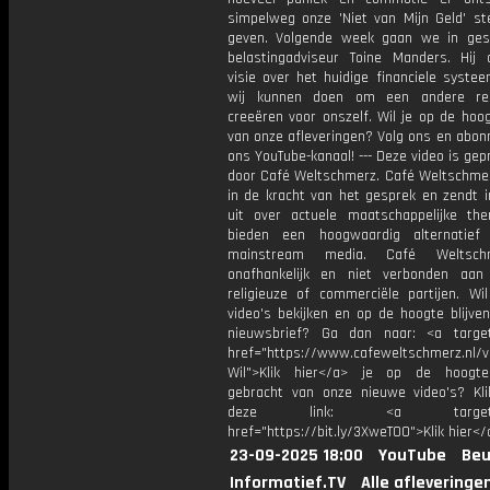
simpelweg onze 'Niet van Mijn Geld' st
geven. Volgende week gaan we in ge
belastingadviseur Toine Manders. Hij d
visie over het huidige financiele syste
wij kunnen doen om een andere real
creeëren voor onszelf. Wil je op de hoog
van onze afleveringen? Volg ons en abon
ons YouTube-kanaal! --- Deze video is ge
door Café Weltschmerz. Café Weltschmer
in de kracht van het gesprek en zendt i
uit over actuele maatschappelijke the
bieden een hoogwaardig alternatief
mainstream media. Café Weltsch
onafhankelijk en niet verbonden aan p
religieuze of commerciële partijen. Wi
video's bekijken en op de hoogte blijve
nieuwsbrief? Ga dan naar: <a target
href="https://www.cafeweltschmerz.nl/v
Wil">Klik hier</a> je op de hoogt
gebracht van onze nieuwe video's? Kl
deze link: <a target="_
href="https://bit.ly/3XweTO0">Klik hier</
23-09-2025 18:00
YouTube
Beu
Informatief.TV
Alle afleveringe