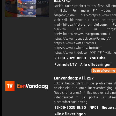
BACK! 😎
Carlos Sainz celebrates his first Willi
in Baku! For more F1® videos, v
target="_blank" href="https://www.For
Visit">Klik hier</a> our store: <a targe
href="https://f1store.formula1.com/ Fol
hier</a> F1®: <a target="_
href="https://www.instagram.com/F1
https://www.facebook.com/Formula1/
https://www.twitter.com/F1
https://www.twitch.tv/formula1
https://www.tiktok.com/@f1 #F1">Klik hi
23-09-2025 18:30
YouTube
Formule1.TV
Alle afleveringen
EenVandaag: Afl. 227
Lokale bestuurders in de problemen d
asielbeleid * Is onze luchtverdediging 
Russiche drones? * Explosieve stijging
videodeurbel * De politie is stee
slachtoffer van doxing
23-09-2025 18:30
NPO1
Nieuws
Alle afleveringen