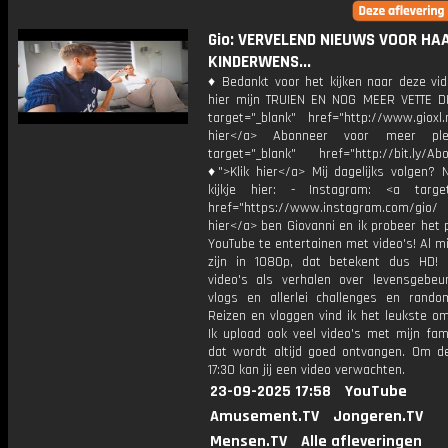
Gio: VERVELEND NIEUWS VOOR HA
KINDERWENS...
♦ Bedankt voor het kijken naar deze vid
hier mijn TRUIEN EN NOG MEER VETTE D
target="_blank" href="http://www.gioxl.
hier</a> Abonneer voor meer ple
target="_blank" href="http://bit.ly/Ab
♦">Klik hier</a> Mij dagelijks volgen?
kijkje hier: - Instagram: <a target
href="https://www.instagram.com/gio/
hier</a> ben Giovanni en ik probeer het 
YouTube te entertainen met video's! Al mi
zijn in 1080p, dat betekent dus HD! 
video's als verhalen over levensgebeur
vlogs en allerlei challenges en rando
Reizen en vloggen vind ik het leukste o
Ik upload ook veel video's met mijn fam
dat wordt altijd goed ontvangen. Om 
17:30 kan jij een video verwachten.
23-09-2025 17:58
YouTube
Amusement.TV
Jongeren.TV
Mensen.TV
Alle afleveringen