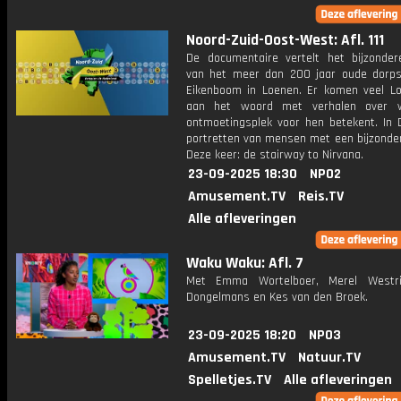
Noord-Zuid-Oost-West: Afl. 111
De documentaire vertelt het bijzonder
van het meer dan 200 jaar oude dorp
Eikenboom in Loenen. Er komen veel L
aan het woord met verhalen over 
ontmoetingsplek voor hen betekent. In D
portretten van mensen met een bijzonder
Deze keer: de stairway to Nirvana.
23-09-2025 18:30
NPO2
Amusement.TV
Reis.TV
Alle afleveringen
Waku Waku: Afl. 7
Met Emma Wortelboer, Merel Westri
Dongelmans en Kes van den Broek.
23-09-2025 18:20
NPO3
Amusement.TV
Natuur.TV
Spelletjes.TV
Alle afleveringen