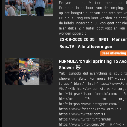
Evelyne neemt Martine mee naar 
Bruniquel in de buurt van de camping. H
op het hoogste punt van een rots het ka
Bruniquel. Nog één keer worden de pootj
de luifels ingedraaid. Bij Rob gaat dat ni
leien dakje. Zijn luifel loopt vast en kan
worden opgerold.
23-09-2025 20:35
NPO1
Mensen
Reis.TV
Alle afleveringen
FORMULA 1: Yuki Sprinting To Avo
Shower 🤣
Yuki Tsunoda did everything is could t
shower in Baku! For more F1® videos, 
target="_blank" href="https://www.For
Visit">Klik hier</a> our store: <a targe
href="https://f1store.formula1.com/ Fol
hier</a> F1®: <a target="_
href="https://www.instagram.com/F1
https://www.facebook.com/Formula1/
https://www.twitter.com/F1
https://www.twitch.tv/formula1
https://www.tiktok.com/@f1 #F1">Klik