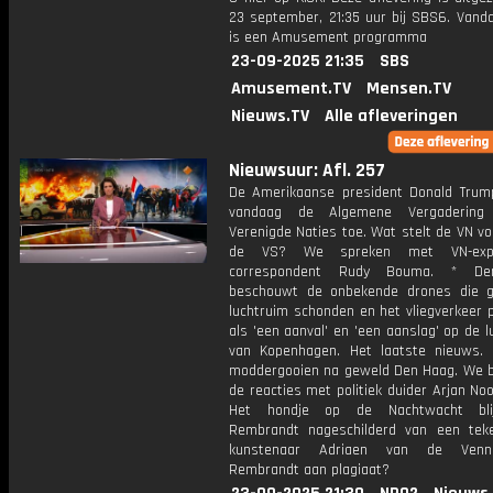
23 september, 21:35 uur bij SBS6. Vanda
is een Amusement programma
23-09-2025 21:35
SBS
Amusement.TV
Mensen.TV
Nieuws.TV
Alle afleveringen
Nieuwsuur: Afl. 257
De Amerikaanse president Donald Trum
vandaag de Algemene Vergaderin
Verenigde Naties toe. Wat stelt de VN v
de VS? We spreken met VN-exp
correspondent Rudy Bouma. * De
beschouwt de onbekende drones die g
luchtruim schonden en het vliegverkeer 
als 'een aanval' en 'een aanslag' op de 
van Kopenhagen. Het laatste nieuws. *
moddergooien na geweld Den Haag. We 
de reacties met politiek duider Arjan Noo
Het hondje op de Nachtwacht bli
Rembrandt nageschilderd van een tek
kunstenaar Adriaen van de Venn
Rembrandt aan plagiaat?