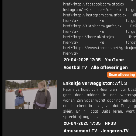
href="http://facebook.com/afcajax
Instagram:">Klik hier</a> <a target
href="http://instagram.com/afcajax TikT
hier</a> <a target="_
href="http://tiktok.com/@afcajax BeRe
hier</a> <a target="_
href="https://bere.al/afcajax Threa
hier</a> <a target="_
href="https://www.threads.net/@afcajax
hier</a>
20-04-2025 17:35
YouTube
Voetbal.TV
Alle afleveringen
Enkeltje Verweggistan: Afl. 3
Pepijn verhuist van Rosmalen naar Ooste
gaat daar midden in een winterspo
wonen. Zijn vader wordt daar namelijk sk
dat betekent in elk geval dat Pepijn g
skiën. En hij gaat Duits leren, want
spreekt hij nog niet.
20-04-2025 17:35
NPO3
Amusement.TV
Jongeren.TV