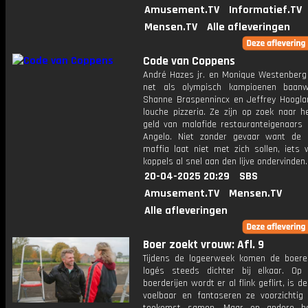
Amusement.TV
Informatief.TV
Mensen.TV
Alle afleveringen
Code van Coppens
André Hazes jr. en Monique Westenberg
net als olympisch kampioenen baanw
Shanne Braspennincx en Jeffrey Hoogla
louche pizzeria. Ze zijn op zoek naar h
geld van malafide restauranteigenaars 
Angelo. Niet zonder gevaar want de I
maffia laat niet met zich sollen, iets 
koppels al snel aan den lijve ondervinden.
20-04-2025 20:29
SBS
Amusement.TV
Mensen.TV
Alle afleveringen
Boer zoekt vrouw: Afl. 9
Tijdens de logeerweek komen de boer
logés steeds dichter bij elkaar. O
boerderijen wordt er al flink geflirt, is d
voelbaar en fantaseren ze voorzichtig