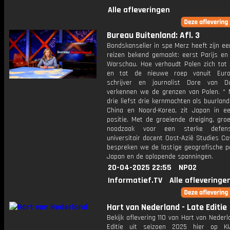
Alle afleveringen
Bureau Buitenland: Afl. 3
Bondskanselier in spe Merz heeft zijn e
reizen bekend gemaakt: eerst Parijs en
Warschau. Hoe verhoudt Polen zich tot 
en tot de nieuwe roep vanuit Eur
schrijver en journalist Dore van D
verkennen we de grenzen van Polen. *
drie liefst drie kernmachten als buurland
China en Noord-Korea, zit Japan in ee
positie. Met de groeiende dreiging, gro
noodzaak voor een sterke defen
universitair docent Oost-Azië Studies C
bespreken we de lastige geografische po
Japan en de oplopende spanningen.
20-04-2025 22:55
NPO2
Informatief.TV
Alle afleveringe
Hart van Nederland - Late Editie
Bekijk aflevering 110 van Hart van Nederl
Editie uit seizoen 2025 hier op KI