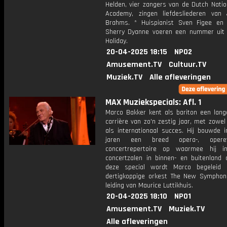
Helden, vier zangers van de Dutch Natio
Academy, zingen liefdesliederen van
Brahms. * Huispianist Sven Figee en
Sherry Dyanne voeren een nummer uit v
Holiday.
20-04-2025 18:15
NPO2
Amusement.TV
Cultuur.TV
Muziek.TV
Alle afleveringen
MAX Muziekspecials: Afl. 1
Marco Bakker kent als bariton een lange
carrière van zo'n zestig jaar, met zowel
als internationaal succes. Hij bouwde i
jaren een breed opera-, opere
concertrepertoire op waarmee hij i
concertzalen in binnen- en buitenland o
deze special wordt Marco begeleid 
dertigkoppige orkest The New Symphon
leiding van Maurice Luttikhuis.
20-04-2025 18:10
NPO1
Amusement.TV
Muziek.TV
Alle afleveringen