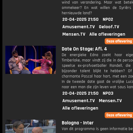
wind van verandering. Maar wat bete
ommekeer? En wat willen de Syriërs
hernieuwde land?
20-04-2025 21:50
NPO2
Amusement.TV
Geloof.TV
Mensen.TV
Alle afleveringen
Date On Stage: Afl. 4
De energieke Edna zoekt haar eige
Timberlake, maar vindt zij die in de pers
speelse ex-profvoetballer Randell, die
bijzonder talent blijkt te hebben? O
charmante Pascal haar hart, met een zo
In de tweede date gaat de vrolijke Luc
naar een man die zijn leven wat saus kan
20-04-2025 21:50
NPO3
Amusement.TV
Mensen.TV
Alle afleveringen
Bologna - Inter
Van dit programma is geen informatie be