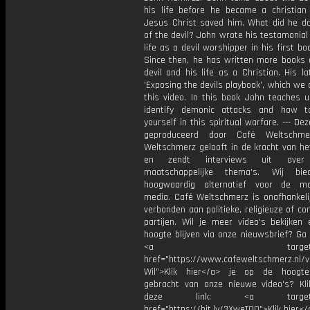
his life before he became a christia
Jesus Christ saved him. What did he d
of the devil? John wrote his testamonial
life as a devil worshipper in his first boo
Since then, he has written more books 
devil and his life as a Christian. His l
'Exposing the devils playbook', which we 
this video. In this book John teaches 
identify demonic attacks and how t
yourself in this spiritual warfare. --- Dez
geproduceerd door Café Weltschme
Weltschmerz gelooft in de kracht van he
en zendt interviews uit over 
maatschappelijke thema's. Wij bi
hoogwaardig alternatief voor de ma
media. Café Weltschmerz is onafhankelij
verbonden aan politieke, religieuze of c
partijen. Wil je meer video's bekijken
hoogte blijven via onze nieuwsbrief? Ga
<a target="_bl
href="https://www.cafeweltschmerz.nl/v
Wil">Klik hier</a> je op de hoogt
gebracht van onze nieuwe video's? Kl
deze link: <a target="_
href="https://bit.ly/3XweTO0">Klik hier</