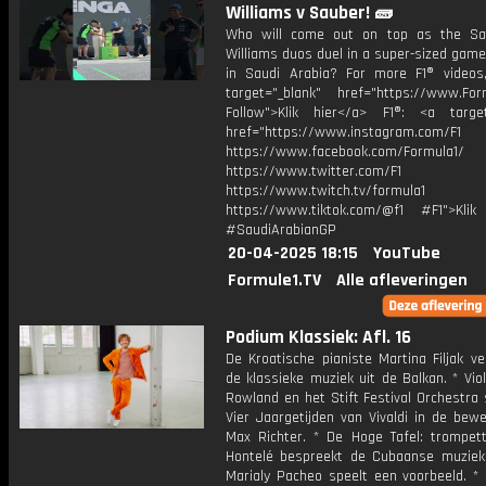
Williams v Sauber! 🧱
Who will come out on top as the Sa
Williams duos duel in a super-sized gam
in Saudi Arabia? For more F1® videos,
target="_blank" href="https://www.For
Follow">Klik hier</a> F1®: <a target
href="https://www.instagram.com/F1
https://www.facebook.com/Formula1/
https://www.twitter.com/F1
https://www.twitch.tv/formula1
https://www.tiktok.com/@f1 #F1">Klik
#SaudiArabianGP
20-04-2025 18:15
YouTube
Formule1.TV
Alle afleveringen
Podium Klassiek: Afl. 16
De Kroatische pianiste Martina Filjak ve
de klassieke muziek uit de Balkan. * Viol
Rowland en het Stift Festival Orchestra
Vier Jaargetijden van Vivaldi in de bew
Max Richter. * De Hoge Tafel: trompett
Hontelé bespreekt de Cubaanse muziek.
Marialy Pacheo speelt een voorbeeld. *