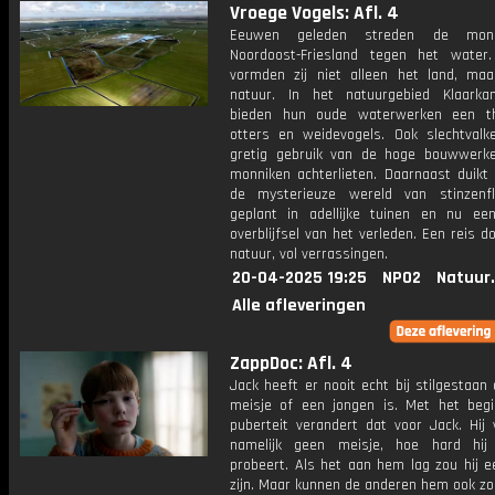
Vroege Vogels: Afl. 4
Eeuwen geleden streden de monn
Noordoost-Friesland tegen het water
vormden zij niet alleen het land, ma
natuur. In het natuurgebied Klaark
bieden hun oude waterwerken een th
otters en weidevogels. Ook slechtval
gretig gebruik van de hoge bouwwerk
monniken achterlieten. Daarnaast duikt
de mysterieuze wereld van stinzenfl
geplant in adellijke tuinen en nu een 
overblijfsel van het verleden. Een reis do
natuur, vol verrassingen.
20-04-2025 19:25
NPO2
Natuur
Alle afleveringen
ZappDoc: Afl. 4
Jack heeft er nooit echt bij stilgestaan 
meisje of een jongen is. Met het beg
puberteit verandert dat voor Jack. Hij 
namelijk geen meisje, hoe hard hij
probeert. Als het aan hem lag zou hij e
zijn. Maar kunnen de anderen hem ook zo