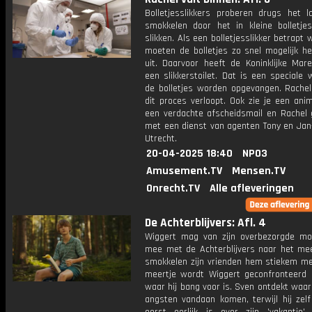
Bolletjesslikkers proberen drugs het l
smokkelen door het in kleine bolletje
slikken. Als een bolletjesslikker betrapt 
moeten de bolletjes zo snel mogelijk he
uit. Daarvoor heeft de Koninklijke Mar
een slikkerstoilet. Dat is een speciale
de bolletjes worden opgevangen. Rachel 
dit proces verloopt. Ook zie je een ani
een verdachte afscheidsmail en Rachel
met een dienst van agenten Tony en Jan-
Utrecht.
20-04-2025 18:40
NPO3
Amusement.TV
Mensen.TV
Onrecht.TV
Alle afleveringen
De Achterblijvers: Afl. 4
Wiggert mag van zijn overbezorgde mo
mee met de Achterblijvers naar het mee
smokkelen zijn vrienden hem stiekem mee
meertje wordt Wiggert geconfronteerd 
waar hij bang voor is. Sven ontdekt waa
angsten vandaan komen, terwijl hij zelf