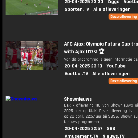
20-04-2025 23:30
Ziggo
Voetba
Sporten.TV
Alle afleveringen
AFC Ajax: Olympia Future Cup tra
with Ajax U17s! 🏆
Van dit programma is geen informatie be
20-04-2025 23:13
YouTube
Voetbal.TV
Alle afleveringen
Shownieuws
Bekijk aflevering 110 van Shownieuws ui
2025 hier op KIJK. Deze aflevering is u
op 20 april, 22:57 uur bij SBS6. Shownie
Nieuws programma
20-04-2025 22:57
SBS
Amusement.TV
Nieuws.TV