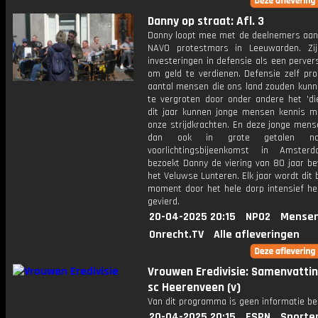
Danny op straat: Afl. 3
Danny loopt mee met de deelnemers aan 
NAVO protestmars in Leeuwarden. Zi
investeringen in defensie als een perve
om geld te verdienen. Defensie zelf pro
aantal mensen die ons land zouden kunn
te vergroten door onder andere het 'die
dit jaar kunnen jonge mensen kennis 
onze strijdkrachten. En deze jonge men
dan ook in grote getalen n
voorlichtingsbijeenkomst in Amster
bezoekt Danny de viering van 80 jaar bev
het Veluwse Lunteren. Elk jaar wordt dit 
moment door het hele dorp intensief he
gevierd.
20-04-2025 20:15
NPO2
Mensen
Onrecht.TV
Alle afleveringen
Vrouwen Eredivisie: Samenvattin
sc Heerenveen (v)
Van dit programma is geen informatie be
20-04-2025 20:15
ESPN
Sporte