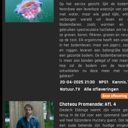
Op het eerste gezicht lijkt de bod
Noordzee een levenloze woestijn van zan
met water, maar wie goed kijkt, on
verborgen wereld vol leven en d
Bodemdieren, zoals wormen en k
gebruiken spectaculaire tactieken om te 
ze graven, boren, filteren, grazen en recy
op de tast. Elk organisme heeft een unie
in het bodemleven, maar ook jagers, zoa
en roggen, leveren een belangrijke bij
een gezonde bodem. De bodemberoerende
is meer aan banden gelegd of niet meer 
Hoe zal de bodem van de Noordz
ontwikkelen nu deze meer met ru
gelaten?
20-04-2025 21:30
NPO1
Kennis.
Natuur.TV
Alle afleveringen
Chateau Promenade: Afl. 4
Diederik Ebbinge neemt zijn vaste g
terug in de tijd voor een spannend spe
wel heel bijzondere mystery guest. Ook lee
een oude bekende zijn huidige omgev