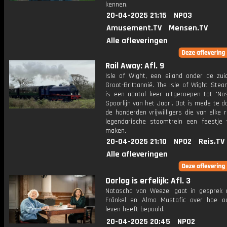
kennen.
20-04-2025 21:15
NPO3
Amusement.TV
Mensen.TV
Alle afleveringen
Rail Away: Afl. 9
Isle of Wight, een eiland onder de zui
Groot-Brittannië. The Isle of Wight Ste
is een aantal keer uitgeroepen tot 'Nos
Spoorlijn van het Jaar'. Dat is mede te 
de honderden vrijwilligers die van elke 
legendarische stoomtrein een feestje
maken.
20-04-2025 21:10
NPO2
Reis.TV
Alle afleveringen
Oorlog is erfelijk: Afl. 3
Natascha van Weezel gaat in gesprek
Fränkel en Alma Mustafic over hoe o
leven heeft bepaald.
20-04-2025 20:45
NPO2