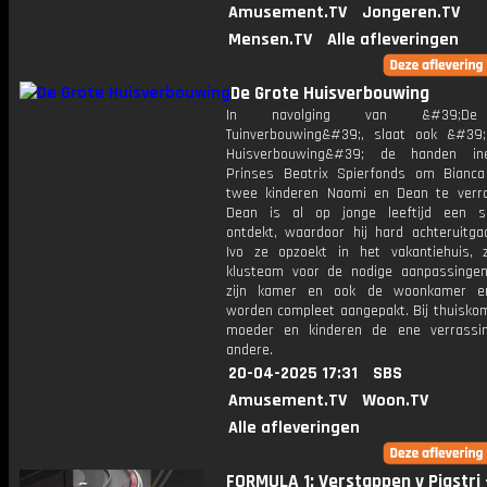
Amusement.TV
Jongeren.TV
Mensen.TV
Alle afleveringen
De Grote Huisverbouwing
In navolging van &#39;De
Tuinverbouwing&#39;, slaat ook &#39
Huisverbouwing&#39; de handen i
Prinses Beatrix Spierfonds om Bianc
twee kinderen Naomi en Dean te verra
Dean is al op jonge leeftijd een sp
ontdekt, waardoor hij hard achteruitgaa
Ivo ze opzoekt in het vakantiehuis, 
klusteam voor de nodige aanpassinge
zijn kamer en ook de woonkamer e
worden compleet aangepakt. Bij thuisko
moeder en kinderen de ene verrassi
andere.
20-04-2025 17:31
SBS
Amusement.TV
Woon.TV
Alle afleveringen
FORMULA 1: Verstappen v Piastri 