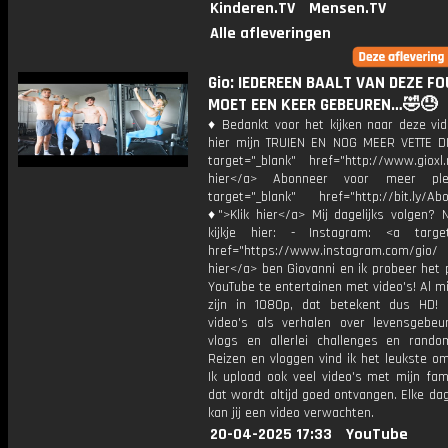
Kinderen.TV
Mensen.TV
Alle afleveringen
Gio: IEDEREEN BAALT VAN DEZE FO
MOET EEN KEER GEBEUREN…🤣😓
♦ Bedankt voor het kijken naar deze vid
hier mijn TRUIEN EN NOG MEER VETTE D
target="_blank" href="http://www.gioxl.
hier</a> Abonneer voor meer ple
target="_blank" href="http://bit.ly/Ab
♦">Klik hier</a> Mij dagelijks volgen?
kijkje hier: - Instagram: <a target
href="https://www.instagram.com/gio/
hier</a> ben Giovanni en ik probeer het 
YouTube te entertainen met video's! Al mi
zijn in 1080p, dat betekent dus HD! 
video's als verhalen over levensgebeur
vlogs en allerlei challenges en rando
Reizen en vloggen vind ik het leukste o
Ik upload ook veel video's met mijn fam
dat wordt altijd goed ontvangen. Elke da
kan jij een video verwachten.
20-04-2025 17:33
YouTube