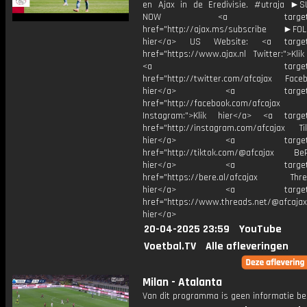
en Ajax in de Eredivisie. #utraja ►
NOW <a target="_b
href="http://ajax.ms/subscribe ►FOL
hier</a> US Website: <a target=
href="https://www.ajax.nl Twitter:">Kli
<a target="_bl
href="http://twitter.com/afcajax Facebo
hier</a> <a target="_
href="http://facebook.com/afcajax
Instagram:">Klik hier</a> <a target
href="http://instagram.com/afcajax TikT
hier</a> <a target="_
href="http://tiktok.com/@afcajax BeRe
hier</a> <a target="_
href="https://bere.al/afcajax Threa
hier</a> <a target="_
href="https://www.threads.net/@afcajax
hier</a>
20-04-2025 23:59
YouTube
Voetbal.TV
Alle afleveringen
Milan - Atalanta
Van dit programma is geen informatie be