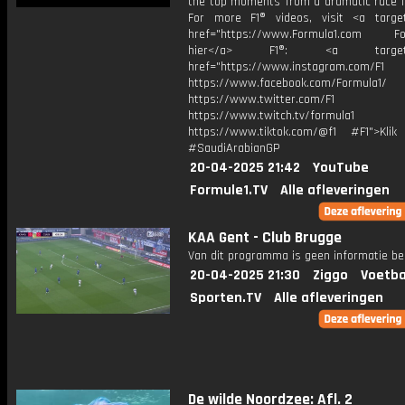
the top moments from a dramatic race i
For more F1® videos, visit <a target
href="https://www.Formula1.com Fol
hier</a> F1®: <a target="_
href="https://www.instagram.com/F1
https://www.facebook.com/Formula1/
https://www.twitter.com/F1
https://www.twitch.tv/formula1
https://www.tiktok.com/@f1 #F1">Klik
#SaudiArabianGP
20-04-2025 21:42
YouTube
Formule1.TV
Alle afleveringen
KAA Gent - Club Brugge
Van dit programma is geen informatie be
20-04-2025 21:30
Ziggo
Voetba
Sporten.TV
Alle afleveringen
De wilde Noordzee: Afl. 2