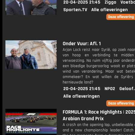
20-04-2025 21:45
Ziggo
Voetba
Sporten.TV
Alle afleveringen
Onder Vuur: Afl. 1
Arjan Lock reist naar Syrië, op zoek naa
van hoop en verbinding te midde
verwoesting. Na ruim vijftig jaar onderd
een bloedige burgeroorlog waait er plot
wind van verandering. Maar wat bete
ommekeer? En wat willen de Syriërs
hernieuwde land?
20-04-2025 21:45
NPO2
Geloof
Alle afleveringen
FORMULA 1: Race Highlights | 202
Arabian Grand Prix
A crash on the opening lap, unbelievable
and a new championship leader! Catch 