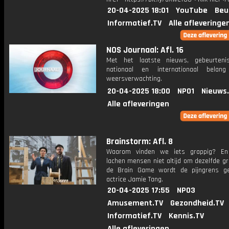
20-04-2025 18:01
YouTube
Beu
Informatief.TV
Alle afleveringe
NOS Journaal: Afl. 16
Met het laatste nieuws, gebeurteni
nationaal en internationaal bela
weersverwachting.
20-04-2025 18:00
NPO1
Nieuws
Alle afleveringen
Brainstorm: Afl. 8
Waarom vinden we iets grappig? E
lachen mensen niet altijd om dezelfde g
de Brain Game wordt de pijngrens g
actrice Jamie Tang.
20-04-2025 17:55
NPO3
Amusement.TV
Gezondheid.TV
Informatief.TV
Kennis.TV
Alle afleveringen