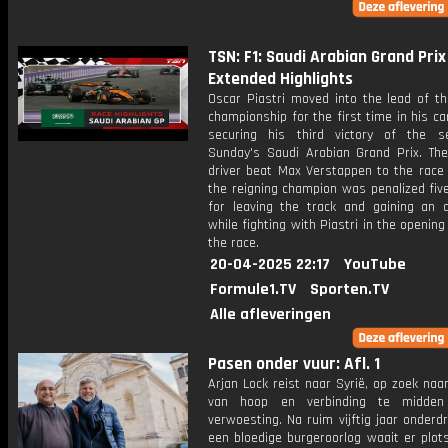
TSN: F1: Saudi Arabian Grand Prix 
Extended Highlights
Oscar Piastri moved into the lead of th
championship for the first time in his ca
securing his third victory of the 
Sunday's Saudi Arabian Grand Prix. Th
driver beat Max Verstappen to the race 
the reigning champion was penalized fiv
for leaving the track and gaining an 
while fighting with Piastri in the opening
the race.
20-04-2025 22:17
YouTube
Formule1.TV
Sporten.TV
Alle afleveringen
Pasen onder vuur: Afl. 1
Arjan Lock reist naar Syrië, op zoek naa
van hoop en verbinding te midde
verwoesting. Na ruim vijftig jaar onderd
een bloedige burgeroorlog waait er plot