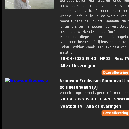
Senegal: Dakar. Hier creëren jonge kun
ontwerpers en creatieve denkers ni
kansen voor zichzelf maar inspirere
wereld. Dzifa duikt in de wereld van
mode tijdens de Dak'Art Biënnale, dé 
jonge talenten het podium pakken. Ook b
het indrukwekkende Île de Gorée, een h
eiland dat diepe sporen heeft nagelat
sluit haar bezoek af tijdens de slotavo
Dakar Fashion Week, een explosie van 
en stijl.
20-04-2025 19:40
NPO3
Reis.T
Alle afleveringen
Vrouwen Eredivisie: Samenvattin
sc Heerenveen (v)
Van dit programma is geen informatie be
20-04-2025 19:30
ESPN
Sporte
Voetbal.TV
Alle afleveringen