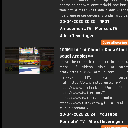
toekomst samen. Maar op andere boe
heerst er nog wat onzekerheid: hoe laat
zien dat je meer voelt dan alleen vrien
hoe breng je die gevoelens onder woord
20-04-2025 20:25
NPO1
Amusement.TV
Mensen.TV
Alle afleveringen
FORMULA 1: A Chaotic Race Start 
Saudi Arabia! 👀
Relive the dramatic race start in Saudi A
more F1® videos, visit <a target=
href="https://www.Formula1.com Fol
hier</a> F1®: <a target="_
href="https://www.instagram.com/F1
https://www.facebook.com/Formula1/
https://www.twitter.com/F1
https://www.twitch.tv/formula1
https://www.tiktok.com/@f1 #F1">Klik
#SaudiArabianGP
20-04-2025 20:24
YouTube
Formule1.TV
Alle afleveringen