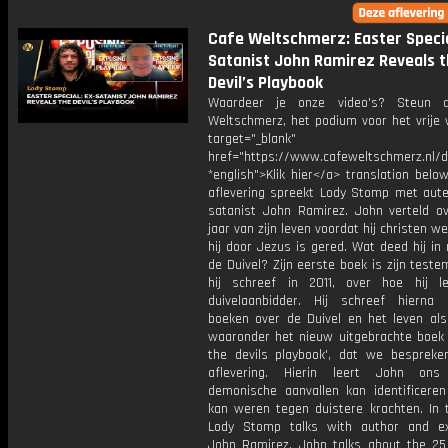
Cafe Weltschmerz: Easter Specia
Satanist John Ramirez Reveals 
Devil’s Playbook
Waardeer je onze video's? Steun 
Weltschmerz, het podium voor het vrije 
target="_blank"
href="https://www.cafeweltschmerz.nl/
*english">Klik hier</a> translation belo
aflevering spreekt Lody Stomp met aute
satanist John Ramirez. John verteld o
jaar van zijn leven voordat hij christen w
hij door Jezus is gered. Wat deed hij i
de Duivel? Zijn eerste boek is zijn teste
hij schreef in 2011, over hoe hij l
duivelaanbidder. Hij schreef hierna
boeken over de Duivel en het leven als 
waaronder het nieuw uitgebrachte boek 
the devils playbook', dat we bespreke
aflevering. Hierin leert John on
demonische aanvallen kan identificeren
kan weren tegen duistere krachten. In t
Lody Stomp talks with author and ex
John Ramirez. John talks about the 25