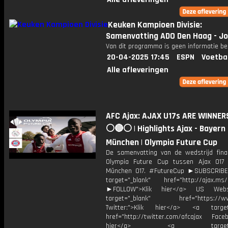
Keuken Kampioen Divisie:
Samenvatting ADO Den Haag - J
Van dit programma is geen informatie be
20-04-2025 17:45
ESPN
Voetba
Alle afleveringen
AFC Ajax: AJAX U17s ARE WINNER
⚪️🔴⚪️ | Highlights Ajax - Bayern
München | Olympia Future Cup
De samenvatting van de wedstrijd fin
Olympia Future Cup tussen Ajax O17
München O17. #FutureCup ►SUBSCRIB
target="_blank" href="http://ajax.ms/
►FOLLOW">Klik hier</a> US Webs
target="_blank" href="https://www
Twitter:">Klik hier</a> <a target=
href="http://twitter.com/afcajax Facebo
hier</a> <a target="_