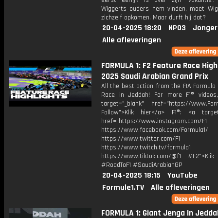
eerst eerlijk is over zijn 'vakantie'
Wiggerts ouders hem vinden, moet Wig
zichzelf opkomen. Maar durft hij dat?
20-04-2025 18:20
NPO3
Jonger
Alle afleveringen
FORMULA 1: F2 Feature Race Highl
2025 Saudi Arabian Grand Prix
All the best action from the FIA Formula
Race in Jeddah! For more F1® videos,
target="_blank" href="https://www.For
Follow">Klik hier</a> F1®: <a target
href="https://www.instagram.com/F1
https://www.facebook.com/Formula1/
https://www.twitter.com/F1
https://www.twitch.tv/formula1
https://www.tiktok.com/@f1 #F2">Klik
#RoadToF1 #SaudiArabianGP
20-04-2025 18:15
YouTube
Formule1.TV
Alle afleveringen
FORMULA 1: Giant Jenga In Jedda