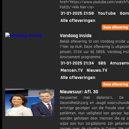
href="https://www.youtube.com/watch?v
FoIt3s">Klik hier</a>
31-01-2025 21:58
YouTube
Gam
Alle afleveringen
Vandaag Inside
Bekijk aflevering 10 van Vandaag Inside u
7 hier op KIJK. Deze aflevering is uitgezo
januari, 21:34 uur bij SBS6. Vandaag Ins
Amusement programma
31-01-2025 21:34
SBS
Amuseme
Mensen.TV
Nieuws.TV
Alle afleveringen
Nieuwsuur: Afl. 30
Gesjoemel met diploma's. De In
Gezondheidszorg en Jeugd waarschuwd
ernstige gevolgen van die fraude voor c
patiënten. Hun veiligheid kan gevaar lo
worden geholpen door mensen die op o
wijze aan hun zorgdiploma zijn gekomen
zorgen over de situatie in Congo. We s