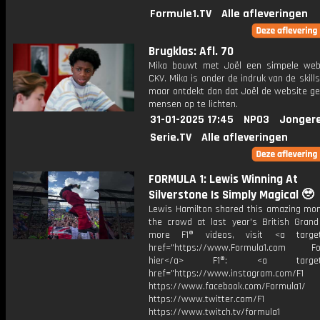
Formule1.TV
Alle afleveringen
Brugklas: Afl. 70
Mika bouwt met Joël een simpele web
CKV. Mika is onder de indruk van de skills
maar ontdekt dan dat Joël de website ge
mensen op te lichten.
31-01-2025 17:45
NPO3
Jonger
Serie.TV
Alle afleveringen
FORMULA 1: Lewis Winning At
Silverstone Is Simply Magical 🥹
Lewis Hamilton shared this amazing mo
the crowd at last year's British Grand 
more F1® videos, visit <a target=
href="https://www.Formula1.com Fol
hier</a> F1®: <a target="_
href="https://www.instagram.com/F1
https://www.facebook.com/Formula1/
https://www.twitter.com/F1
https://www.twitch.tv/formula1