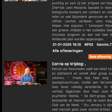
prachtig en eert zij het erfgoed van haa
Chef-kok Leon Mazairac bezoekt in Veen
biologische kwekerij van Lambert en Jol
telen ze veel bijzondere gewassen en ma
vijftien soorten aardpeer. Leon ma
helpen met oogsten. * Tuinexpert Ma
een groene chillplek in het zuidelijke Ge
thuisloze jongeren op een wel heel bi
liefdevolle plek worden opgevangen.
31-01-2025 19:10
NPO2
Kennis.
Alle afleveringen
Carrie op Vrijdag: ,
Marcel van Roosmalen voelt een kloof tu
en platteland en vertelt daar graag ove
columns. * Frieda had heel lang 
dwangstoornissen, totdat een herseni
haar leven volledig veranderde. Ze 
verhaal, bijgestaan door haar zoon 
psychiater Nienke. * De Bart-groep, al
bestaande uit mannen met de naam Bart
Club van de Week. * Dry January is bijn
veel mensen gaan weer alcohol drinken. 