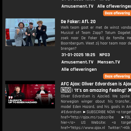
Amusement.TV
Alle afleveringe
De Faker: Afl. 20
Welk team gaat er met de winst vand
Musical of Team Zapp? Tatum Dagele
zoek naar De Faker bij de familie Hel
Boornbergum. Weet zij haar team naar de
brengen?
31-01-2025 18:25
NPO3
Amusement.TV
Mensen.TV
Alle afleveringen
AFC Ajax: Oliver Edvardsen is Aja
🇳🇴 | ‘It’s an amazing feeling!’
Oliver Edvardsen is Ajacied. We spoke
Norwegian winger about his transfer,
model Eden Hazard, and his goals in A
#Edvardsen ►SUBSCRIBE NOW <a target
href="http://ajax.ms/subscribe ►FOL
hier</a> US Website: <a target=
href="https://www.ajax.nl Twitter:">Kli