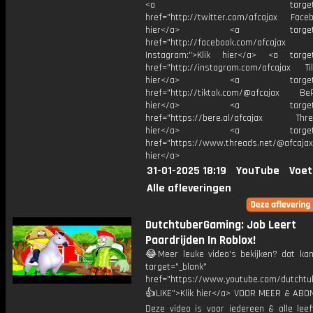
<a target="_bl
href="http://twitter.com/afcajax Facebo
hier</a> <a target="_
href="http://facebook.com/afcajax
Instagram:">Klik hier</a> <a target
href="http://instagram.com/afcajax TikT
hier</a> <a target="_
href="http://tiktok.com/@afcajax BeRe
hier</a> <a target="_
href="https://bere.al/afcajax Threa
hier</a> <a target="_
href="https://www.threads.net/@afcajax
hier</a>
31-01-2025 18:19
YouTube
Voet
Alle afleveringen
DutchtuberGaming: Job Leert
Paardrijden In Roblox!
😂Meer leuke video's bekijken? dat kan 
target="_blank"
href="https://www.youtube.com/dutcht
👍LIKE">Klik hier</a> VOOR MEER & ABO
Deze video is voor iedereen & alle leef