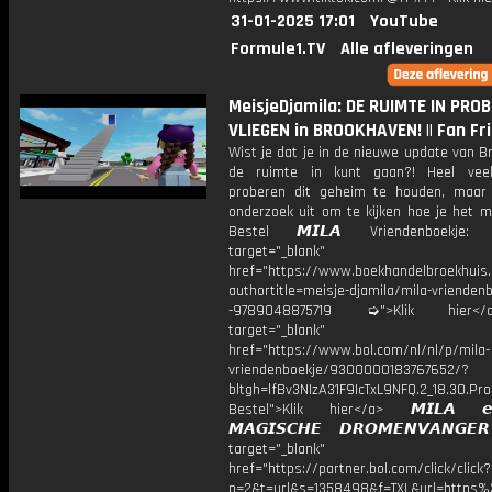
31-01-2025 17:01
YouTube
Formule1.TV
Alle afleveringen
MeisjeDjamila: DE RUIMTE IN PRO
VLIEGEN in BROOKHAVEN! || Fan Fr
Wist je dat je in de nieuwe update van 
de ruimte in kunt gaan?! Heel veel
proberen dit geheim te houden, maar
onderzoek uit om te kijken hoe je het m
Bestel 𝙈𝙄𝙇𝘼 Vriendenboekj
target="_blank"
href="https://www.boekhandelbroekhuis.
authortitle=meisje-djamila/mila-vriendenb
-9789048875719 ➭">Klik hier
target="_blank"
href="https://www.bol.com/nl/nl/p/mila-
vriendenboekje/9300000183767652/?
bltgh=lfBv3NIzA31F9IcTxL9NFQ.2_18.30.Pro
Bestel">Klik hier</a> 𝙈𝙄𝙇𝘼 
𝙈𝘼𝙂𝙄𝙎𝘾𝙃𝙀 𝘿𝙍𝙊𝙈𝙀𝙉𝙑𝘼𝙉𝙂
target="_blank"
href="https://partner.bol.com/click/click?
p=2&t=url&s=1358498&f=TXL&url=http