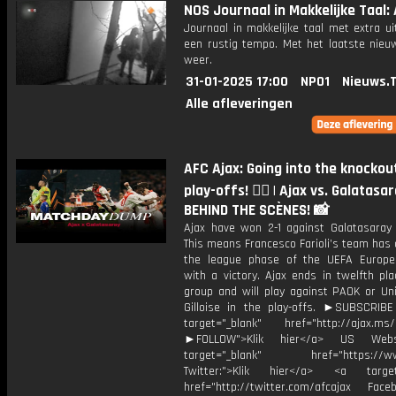
NOS Journaal in Makkelijke Taal: 
Journaal in makkelijke taal met extra ui
een rustig tempo. Met het laatste nieu
weer.
31-01-2025 17:00
NPO1
Nieuws.
Alle afleveringen
AFC Ajax: Going into the knockou
play-offs! ❤️‍🔥 | Ajax vs. Galatasa
BEHIND THE SCÈNES! 📸
Ajax have won 2-1 against Galatasaray
This means Francesco Farioli’s team has
the league phase of the UEFA Europ
with a victory. Ajax ends in twelfth pl
group and will play against PAOK or Uni
Gilloise in the play-offs. ►SUBSCRI
target="_blank" href="http://ajax.ms/
►FOLLOW">Klik hier</a> US Webs
target="_blank" href="https://www
Twitter:">Klik hier</a> <a target=
href="http://twitter.com/afcajax Facebo