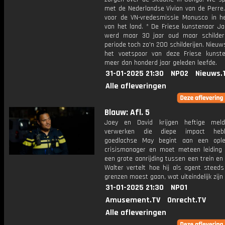
met de Nederlandse Vivian van de Perre.
voor de VN-vredesmissie Monusco in h
van het land. * De Friese kunstenaar J
werd maar 30 jaar oud maar schilder
periode toch zo'n 200 schilderijen. Nieuw
het voetspoor van deze Friese kunste
meer dan honderd jaar geleden leefde.
31-01-2025 21:30
NPO2
Nieuws.
Alle afleveringen
Blauw: Afl. 5
Joey en David krijgen heftige meld
verwerken die diepe impact heb
goedlachse May begint aan een ople
crisismanager en moet meteen leiding 
een grote aanrijding tussen een trein en
Walter vertelt hoe hij als agent steeds
grenzen moest gaan, wat uiteindelijk zijn 
31-01-2025 21:30
NPO1
Amusement.TV
Onrecht.TV
Alle afleveringen