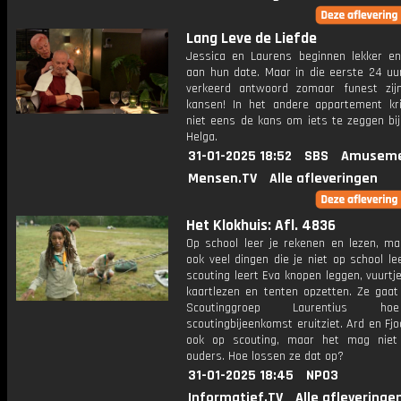
Lang Leve de Liefde
Jessica en Laurens beginnen lekker en
aan hun date. Maar in die eerste 24 uu
verkeerd antwoord zomaar funest zij
kansen! In het andere appartement kri
niet eens de kans om iets te zeggen bij
Helga.
31-01-2025 18:52
SBS
Amuseme
Mensen.TV
Alle afleveringen
Het Klokhuis: Afl. 4836
Op school leer je rekenen en lezen, maa
ook veel dingen die je niet op school lee
scouting leert Eva knopen leggen, vuurtj
kaartlezen en tenten opzetten. Ze gaat 
Scoutinggroep Laurentius h
scoutingbijeenkomst eruitziet. Ard en Fjo
ook op scouting, maar het mag niet
ouders. Hoe lossen ze dat op?
31-01-2025 18:45
NPO3
Informatief.TV
Alle afleveringe