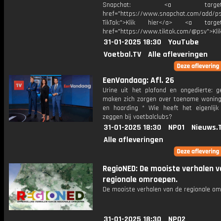
Snapchat: <a target="_
href="https://www.snapchat.com/add/p
TikTok:">Klik hier</a> <a target=
href="https://www.tiktok.com/@psv">Klik
31-01-2025 18:30
YouTube
Voetbal.TV
Alle afleveringen
EenVandaag: Afl. 26
Urine uit het plafond en ongedierte: 
maken zich zorgen over toename woningv
en hoarding * Wie heeft het eigenlijk
zeggen bij voetbalclubs?
31-01-2025 18:30
NPO1
Nieuws.
Alle afleveringen
RegioNED: De mooiste verhalen v
regionale omroepen.
De mooiste verhalen van de regionale om
31-01-2025 18:30
NPO2