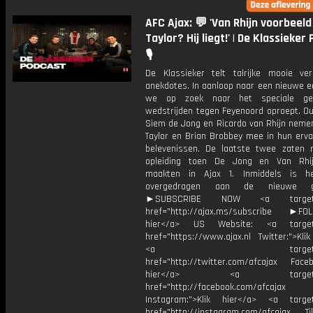
AFC Ajax: 💬 'Van Rhijn voorbeeld
Taylor? Hij liegt!' | De Klassieker
🎙️
De Klassieker telt talrijke mooie ve
anekdotes. In aanloop naar een nieuwe e
we op zoek naar het speciale ge
wedstrijden tegen Feyenoord oproept. Ou
Siem de Jong en Ricardo van Rhijn neme
Taylor en Brian Brobbey mee in hun erva
belevenissen. De laatste twee zaten 
opleiding toen De Jong en Van Rhij
maakten in Ajax 1. Inmiddels is he
overgedragen aan de nieuwe gen
►SUBSCRIBE NOW <a target="
href="http://ajax.ms/subscribe ►FOL
hier</a> US Website: <a target=
href="https://www.ajax.nl Twitter:">Kli
<a target="_bl
href="http://twitter.com/afcajax Facebo
hier</a> <a target="_
href="http://facebook.com/afcajax
Instagram:">Klik hier</a> <a target
href="http://instagram.com/afcajax TikT