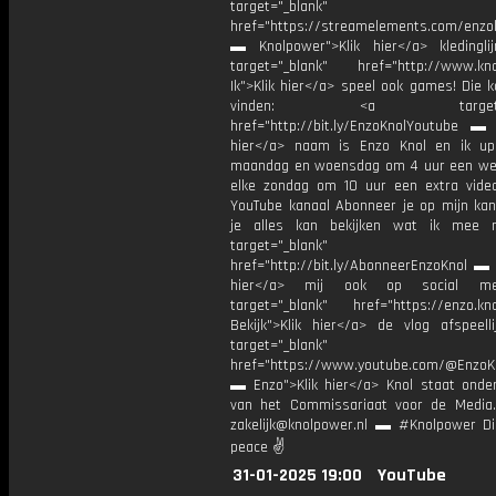
target="_blank"
href="https://streamelements.com/enzok
▬ Knolpower">Klik hier</a> kleding
target="_blank" href="http://www.kno
Ik">Klik hier</a> speel ook games! Die k
vinden: <a target="_b
href="http://bit.ly/EnzoKnolYoutube ▬ M
hier</a> naam is Enzo Knol en ik up
maandag en woensdag om 4 uur een we
elke zondag om 10 uur een extra vide
YouTube kanaal Abonneer je op mijn kan
je alles kan bekijken wat ik mee 
target="_blank"
href="http://bit.ly/AbonneerEnzoKnol ▬ 
hier</a> mij ook op social me
target="_blank" href="https://enzo.kno
Bekijk">Klik hier</a> de vlog afspeelli
target="_blank"
href="https://www.youtube.com/@EnzoKn
▬ Enzo">Klik hier</a> Knol staat onder
van het Commissariaat voor de Media.
zakelijk@knolpower.nl ▬ #Knolpower Di
peace ✌
31-01-2025 19:00
YouTube