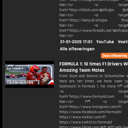
hier</a> <a target="_
href="http://tiktok.com/@afcajax BeRe
hier</a> <a target="_
href="https://bere.al/afcajax Threa
hier</a> <a target="_
href="https://www.threads.net/@afcajax
hier</a>
31-01-2025 17:01
YouTube
Voet
Alle afleveringen
FORMULA 1: 10 times F1 Drivers 
Amazing Team Mates
From Ocon and Alonso to Schumacher an
here are ten times we have seen sp
teamwork in Formula 1. For more F1® vid
<a target="_bl
href="https://www.Formula1.com Fol
hier</a> F1®: <a target="_
href="https://www.instagram.com/F1
https://www.facebook.com/Formula1/
https://www.twitter.com/F1
https://www.twitch.tv/formula1
https://www.tiktok.com/@f1 #F1">Klik hi