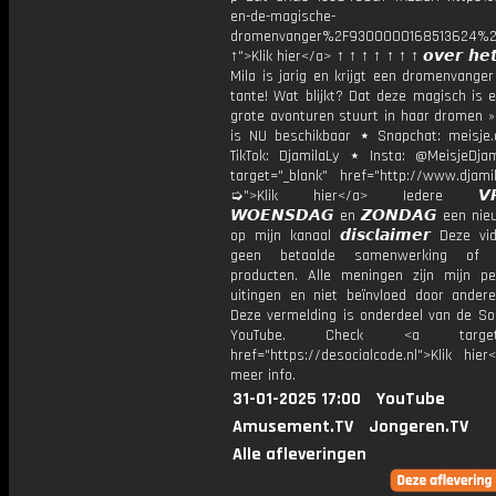
en-de-magische-
dromenvanger%2F9300000168513624%2
↑">Klik hier</a> ↑ ↑ ↑ ↑ ↑ ↑ ↑ 𝙤𝙫𝙚𝙧 𝙝𝙚𝙩
Mila is jarig en krijgt een dromenvange
tante! Wat blijkt? Dat deze magisch is 
grote avonturen stuurt in haar dromen »
is NU beschikbaar ⋆ Snapchat: meisje.
TikTok: DjamilaLy ⋆ Insta: @MeisjeDja
target="_blank" href="http://www.djamil
➭">Klik hier</a> Iedere 𝙑𝙍𝙄
𝙒𝙊𝙀𝙉𝙎𝘿𝘼𝙂 en 𝙕𝙊𝙉𝘿𝘼𝙂 een ni
op mijn kanaal 𝙙𝙞𝙨𝙘𝙡𝙖𝙞𝙢𝙚𝙧 Deze v
geen betaalde samenwerking of 
producten. Alle meningen zijn mijn per
uitingen en niet beïnvloed door andere 
Deze vermelding is onderdeel van de Soc
YouTube. Check <a target="
href="https://desocialcode.nl">Klik hie
meer info.
31-01-2025 17:00
YouTube
Amusement.TV
Jongeren.TV
Alle afleveringen