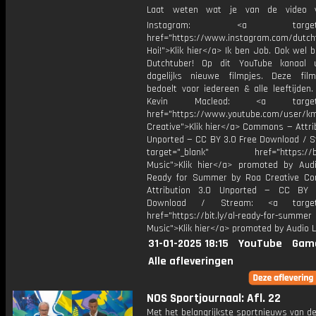
Laat weten wat je van de video v
Instagram: <a target="_
href="https://www.instagram.com/dutch
Hoi!">Klik hier</a> Ik ben Job. Ook wel 
Dutchtuber! Op dit YouTube kanaal 
dagelijks nieuwe filmpjes. Deze film
bedoelt voor iedereen & alle leeftijden
Kevin Macleod: <a target="
href="https://www.youtube.com/user/k
Creative">Klik hier</a> Commons — Attri
Unported — CC BY 3.0 Free Download / S
target="_blank" href="https://bit.
Music">Klik hier</a> promoted by Audi
Ready for Summer by Roa Creative C
Attribution 3.0 Unported — CC BY 
Download / Stream: <a target="
href="https://bit.ly/al-ready-for-summer
Music">Klik hier</a> promoted by Audio L
31-01-2025 18:15
YouTube
Gam
Alle afleveringen
NOS Sportjournaal: Afl. 22
Met het belangrijkste sportnieuws van de