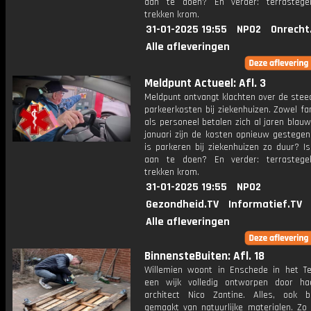
aan te doen? En verder: terrastege
trekken krom.
31-01-2025 19:55
NPO2
Onrecht
Alle afleveringen
Meldpunt Actueel: Afl. 3
Meldpunt ontvangt klachten over de stee
parkeerkosten bij ziekenhuizen. Zowel fa
als personeel betalen zich al jaren blau
januari zijn de kosten opnieuw gestege
is parkeren bij ziekenhuizen zo duur? Is
aan te doen? En verder: terrastege
trekken krom.
31-01-2025 19:55
NPO2
Gezondheid.TV
Informatief.TV
Alle afleveringen
BinnensteBuiten: Afl. 18
Willemien woont in Enschede in het Te
een wijk volledig ontworpen door ha
architect Nico Zantine. Alles, ook b
gemaakt van natuurlijke materialen. Zo