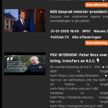
NOS Gesprek minister-president: 
Gesprek met vicepremier Agema over
ontwikkelingen in de politiek.
31-01-2025 18:45
NPO1
Nieuws.
Politiek.TV
Alle afleveringen
PSV: INTERVIEW | Peter Bosz over
loting, transfers en N.E.C. 🎙️
De voorbeschouwing op N.E.C. - PSV. ►
NOW <a target="_b
href="https://psv.media/2KXaA6m ►T
hier</a> on notifications (Hit the bell
US Twitter: <a target="_
href="http://twitter.com/psv">Klik
Facebook: <a target="_
href="http://facebook.com/psv Instagr
hier</a> <a target="_
href="http://instagram.com/psv">Klik