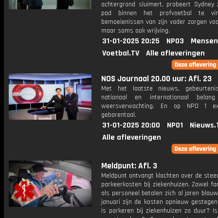
achtergrond sluimert, probeert Sydney z
pad binnen het profvoetbal te vi
bemoeienissen van zijn vader zorgen voo
maar soms ook wrijving.
31-01-2025 20:25
NPO3
Mensen
Voetbal.TV
Alle afleveringen
NOS Journaal 20.00 uur: Afl. 23
Met het laatste nieuws, gebeurteni
nationaal en internationaal bela
weersverwachting. En op NPO 1 e
gebarentaal.
31-01-2025 20:00
NPO1
Nieuws.
Alle afleveringen
Meldpunt: Afl. 3
Meldpunt ontvangt klachten over de stee
parkeerkosten bij ziekenhuizen. Zowel fa
als personeel betalen zich al jaren blau
januari zijn de kosten opnieuw gestege
is parkeren bij ziekenhuizen zo duur? Is