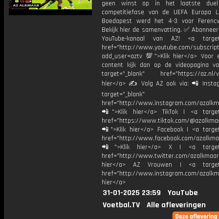
geen winst op in het laatste due
competitiefase van de UEFA Europa L
Boedapest werd het 4-3 voor Ferencv
Bekijk hier de samenvatting. ✅ Abonneer
YouTube-kanaal van AZ! <a target=
href="http://www.youtube.com/subscript
add_user=aztv 💯">Klik hier</a> Voor e
content kijk dan op de videopagina v
target="_blank" href="https://az.nl/vi
hier</a> ✍ Volg AZ ook via: 📲 Insta
target="_blank"
href="http://www.instagram.com/azalkm
📲">Klik hier</a> TikTok | <a target
href="https://www.tiktok.com/@azalkma
📲">Klik hier</a> Facebook | <a target
href="http://www.facebook.com/azalkma
📲">Klik hier</a> X | <a target=
href="http://www.twitter.com/azalkmaar
hier</a> AZ Vrouwen | <a target=
href="http://www.instagram.com/azalkma
hier</a>
31-01-2025 23:59
YouTube
Voetbal.TV
Alle afleveringen