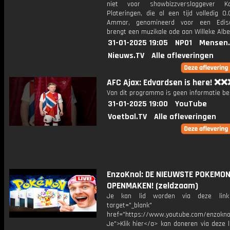
niet voor showbizzverslaggever 
Plateringen, die al een tijd volledig 0.
Ammar, genomineerd voor een Ediso
brengt een muzikale ode aan Willeke Alber
31-01-2025 19:05
NPO1
Mensen.
Nieuws.TV
Alle afleveringen
AFC Ajax: Edvardsen is here! ❌
Van dit programma is geen informatie be
31-01-2025 19:00
YouTube
Voetbal.TV
Alle afleveringen
EnzoKnol: DE NIEUWSTE POKEMON
OPENMAKEN! (zeldzaam)
Je kan lid worden via deze lin
target="_blank"
href="https://www.youtube.com/enzoknol
Je">Klik hier</a> kan doneren via deze 