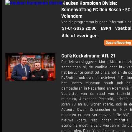
Keuken Kampioen Divisie:
Samenvatting FC Den Bosch - FC
Volendam
Van dit programma is geen informatie be
31-01-2025 22:30
ESPN
Voetbal
Alle afleveringen
Café Kockelmann: Afl. 21
Politiek verslaggever Mats Akkerman zi
spanningen bij de coalitie door btw-ver
het beruchte constitutionele hof en de 
RvS-uitspraak over de asielwet. * De ku
het Drents museum houdt ook de p
gemoederen in Nederland en Roemenië fli
Voorzitter van de raad van toezich
museum, Alexander Pechtold, schuift 
jaren 70 en 80 waren roerig, ook in de 
Acteurs Owen Schumacher en Niek B
maakten er een serie over. * De VVD 
nieuwe koers. Niet langer migratie
economie moet leidend worden in de pl
de liberalen. Dilan Yesilgöz is te gast.