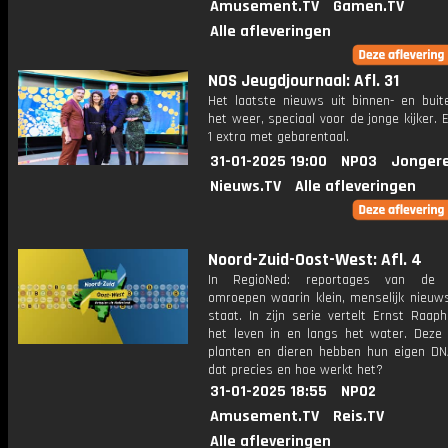
Amusement.TV
Gamen.TV
Alle afleveringen
NOS Jeugdjournaal: Afl. 31
Het laatste nieuws uit binnen- en buit
het weer, speciaal voor de jonge kijker.
1 extra met gebarentaal.
31-01-2025 19:00
NPO3
Jonger
Nieuws.TV
Alle afleveringen
Noord-Zuid-Oost-West: Afl. 4
In RegioNed: reportages van de r
omroepen waarin klein, menselijk nieuws
staat. In zijn serie vertelt Ernst Raap
het leven in en langs het water. Deze k
planten en dieren hebben hun eigen DN
dat precies en hoe werkt het?
31-01-2025 18:55
NPO2
Amusement.TV
Reis.TV
Alle afleveringen