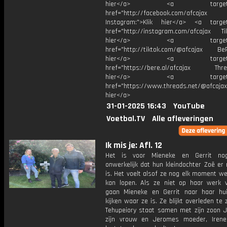
hier</a> <a target="_
href="http://facebook.com/afcajax
Instagram:">Klik hier</a> <a target
href="http://instagram.com/afcajax TikT
hier</a> <a target="_
href="http://tiktok.com/@afcajax BeRe
hier</a> <a target="_
href="https://bere.al/afcajax Threa
hier</a> <a target="_
href="https://www.threads.net/@afcajax
hier</a>
31-01-2025 16:43
YouTube
Voetbal.TV
Alle afleveringen
Ik mis je: Afl. 12
Het is voor Mieneke en Gerrit no
onwerkelijk dat hun kleindochter Zoë er
is. Het voelt alsof ze nog elk moment w
kan lopen. Als ze niet op haar werk ve
gaan Mieneke en Gerrit naar haar h
kijken waar ze is. Ze blijkt overleden te z
Tehupeiory staat samen met zijn zoon J
zijn vrouw en Jeromes moeder, Irene