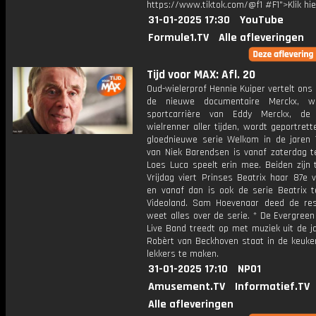
https://www.tiktok.com/@f1 #F1">Klik hi
31-01-2025 17:30
YouTube
Formule1.TV
Alle afleveringen
Tijd voor MAX: Afl. 20
Oud-wielerprof Hennie Kuiper vertelt ons 
de nieuwe documentaire Merckx, w
sportcarrière van Eddy Merckx, de 
wielrenner aller tijden, wordt geportrett
gloednieuwe serie Welkom in de jaren
van Niek Barendsen is vanaf zaterdag te
Loes Luca speelt erin mee. Beiden zijn 
Vrijdag viert Prinses Beatrix haar 87e 
en vanaf dan is ook de serie Beatrix t
Videoland. Sam Hoevenaar deed de re
weet alles over de serie. * De Evergree
Live Band treedt op met muziek uit de j
Robèrt van Beckhoven staat in de keuke
lekkers te maken.
31-01-2025 17:10
NPO1
Amusement.TV
Informatief.TV
Alle afleveringen