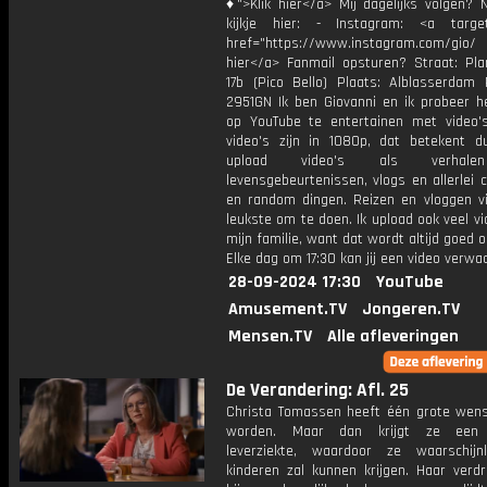
♦">Klik hier</a> Mij dagelijks volgen?
kijkje hier: - Instagram: <a target
href="https://www.instagram.com/gio
hier</a> Fanmail opsturen? Straat: Pl
17b (Pico Bello) Plaats: Alblasserdam 
2951GN Ik ben Giovanni en ik probeer he
op YouTube te entertainen met video's
video's zijn in 1080p, dat betekent d
upload video's als verhale
levensgebeurtenissen, vlogs en allerlei 
en random dingen. Reizen en vloggen vi
leukste om te doen. Ik upload ook veel v
mijn familie, want dat wordt altijd goed 
Elke dag om 17:30 kan jij een video verwa
28-09-2024 17:30
YouTube
Amusement.TV
Jongeren.TV
Mensen.TV
Alle afleveringen
De Verandering: Afl. 25
Christa Tomassen heeft één grote wen
worden. Maar dan krijgt ze een 
leverziekte, waardoor ze waarschijnl
kinderen zal kunnen krijgen. Haar verdr