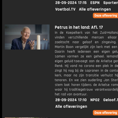
28-09-2024 17:15
ESPN
Sporten
Voetbal.TV
Alle afleveringen
Petrus in het land: Afl. 17
In de Koepelkerk van het Zuid-Hollan
vinden verschillende mensen elkaa
zoektocht naar geloof en zingeving
Martin Boon vergelijkt zijn kerk met een
Daarin heeft iedereen een eigen gel
samen vormen ze een geheel. Iemand
eigen geluid toevoegt aan de Arkelse ge
René. Hij vond na corona een plek in de
zingt hij nog bij de sopranen in de canto
kerk, maar na zijn transitie verhuist h
tenoren. En we zien ouderling Jan Sterk
stem laat horen tijdens de Arkelse rom
waar hij traditiegetrouw verantwoordeli
het rad van avontuur.
28-09-2024 17:10
NPO2
Geloof.
Alle afleveringen