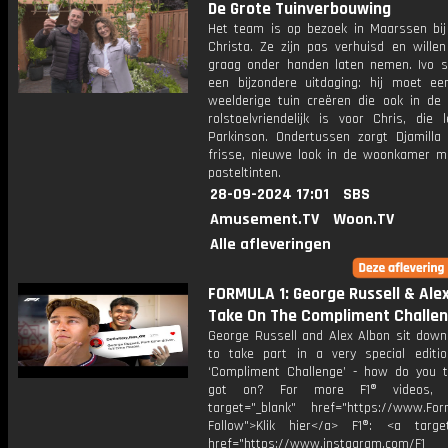
De Grote Tuinverbouwing
Het team is op bezoek in Maarssen bij
Christa. Ze zijn pas verhuisd en willen
graag onder handen laten nemen. Ivo s
een bijzondere uitdaging: hij moet ee
weelderige tuin creëren die ook in de
rolstoelvriendelijk is voor Chris, die 
Parkinson. Ondertussen zorgt Djamilla
frisse, nieuwe look in de woonkamer m
pasteltinten.
28-09-2024 17:01
SBS
Amusement.TV
Woon.TV
Alle afleveringen
FORMULA 1: George Russell & Ale
Take On The Compliment Challen
George Russell and Alex Albon sit down
to take part in a very special editi
‘Compliment Challenge’ - how do you t
got on? For more F1® videos, v
target="_blank" href="https://www.For
Follow">Klik hier</a> F1®: <a target
href="https://www.instagram.com/F1