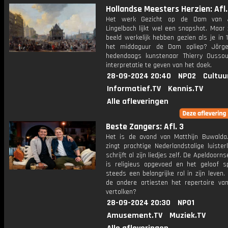
Hollandse Meesters Herzien: Afl.
Het werk Gezicht op de Dam van 
Lingelbach lijkt wel een snapshot. Maar 
beeld werkelijk hebben gezien als je in
het middaguur de Dam opliep? Jörge
hedendaags kunstenaar Thierry Ousso
interpretatie te geven van het doek.
28-09-2024 20:40
NPO2
Cultuu
Informatief.TV
Kennis.TV
Alle afleveringen
Beste Zangers: Afl. 3
Het is de avond van Matthijn Buwalda.
zingt prachtige Nederlandstalige luister
schrijft al zijn liedjes zelf. De Apeldoorn
is religieus opgevoed en het geloof s
steeds een belangrijke rol in zijn leven
de andere artiesten het repertoire van
vertolken?
28-09-2024 20:30
NPO1
Amusement.TV
Muziek.TV