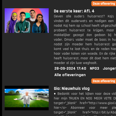
De eerste keer: Afl. 4
Geven alle ouders huisarrest? Kajs
vinden dit ouderwets en nodigen een l
nadat Kaj hem op school heeft uitgescho
probeert huisarrest te krijgen, maar d
makkelijker gezegd dan gedaan bij h
vader. Omars vader moet de baas in hui
nadat zijn moeder hem huisarrest gaf
komt veel te laat thuis en de reden hie
haar vader koken van woede. En de rijke
heeft huisarrest, maar dit doet hem niets
moeder al zijn luxe weghaalt.
28-09-2024 17:40
NPO3
Jonger
Alle afleveringen
Gio: Nieuwhuis vlog
♦ Bedankt voor het kijken naar deze vid
hier mijn TRUIEN EN NOG MEER VETTE D
target="_blank" href="http://www.gioxl.
hier</a> Abonneer voor meer ple
target="_blank" href="http://bit.ly/Ab