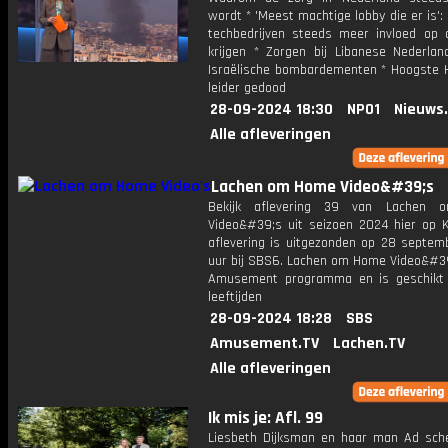
wordt * 'Meest machtige lobby die er is':
techbedrijven steeds meer invloed op 
krijgen * Zorgen bij Libanese Nederlan
Israëlische bombardementen * Hoogste H
leider gedood
28-09-2024 18:30
NPO1
Nieuws
Alle afleveringen
Lachen om Home Video&#39;s
Bekijk aflevering 39 van Lachen
Video&#39;s uit seizoen 2024 hier op K
aflevering is uitgezonden op 28 septemb
uur bij SBS6. Lachen om Home Video&#39
Amusement programma en is geschikt 
leeftijden
28-09-2024 18:28
SBS
Amusement.TV
Lachen.TV
Alle afleveringen
Ik mis je: Afl. 99
Liesbeth Dijksman en haar man Ad sch