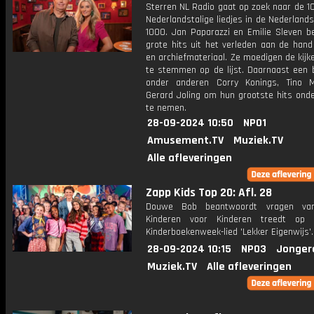
Sterren NL Radio gaat op zoek naar de 1
Nederlandstalige liedjes in de Nederlands
1000. Jan Paparazzi en Emilie Sleven b
grote hits uit het verleden aan de hand
en archiefmateriaal. Ze moedigen de kij
te stemmen op de lijst. Daarnaast een b
onder anderen Corry Konings, Tino 
Gerard Joling om hun grootste hits onde
te nemen.
28-09-2024 10:50
NPO1
Amusement.TV
Muziek.TV
Alle afleveringen
Zapp Kids Top 20: Afl. 28
Douwe Bob beantwoordt vragen van 
Kinderen voor Kinderen treedt op
Kinderboekenweek-lied 'Lekker Eigenwijs'.
28-09-2024 10:15
NPO3
Jonger
Muziek.TV
Alle afleveringen