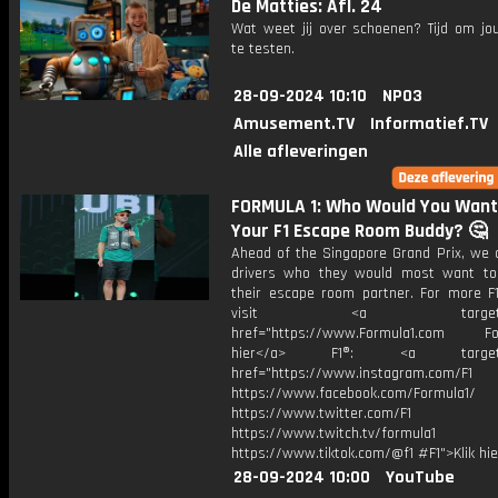
De Matties: Afl. 24
Wat weet jij over schoenen? Tijd om jo
te testen.
28-09-2024 10:10
NPO3
Amusement.TV
Informatief.TV
Alle afleveringen
FORMULA 1: Who Would You Want
Your F1 Escape Room Buddy? 🤔
Ahead of the Singapore Grand Prix, we 
drivers who they would most want t
their escape room partner. For more F1
visit <a target="_b
href="https://www.Formula1.com Fol
hier</a> F1®: <a target="_
href="https://www.instagram.com/F1
https://www.facebook.com/Formula1/
https://www.twitter.com/F1
https://www.twitch.tv/formula1
https://www.tiktok.com/@f1 #F1">Klik hi
28-09-2024 10:00
YouTube