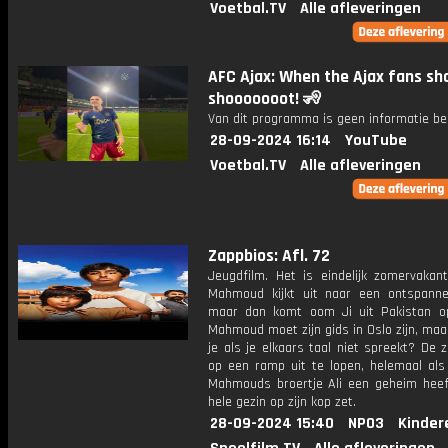
Voetbal.TV
Alle afleveringen
AFC Ajax: When the Ajax fans sh
shooooooot! 🧏
Van dit programma is geen informatie be
28-09-2024 16:14
YouTube
Voetbal.TV
Alle afleveringen
Zappbios: Afl. 72
Jeugdfilm. Het is eindelijk zomervakant
Mahmoud kijkt uit naar een ontspann
maar dan komt oom Ji uit Pakistan o
Mahmoud moet zijn gids in Oslo zijn, ma
je als je elkaars taal niet spreekt? De z
op een ramp uit te lopen, helemaal als 
Mahmouds broertje Ali een geheim heef
hele gezin op zijn kop zet.
28-09-2024 15:40
NPO3
Kinder