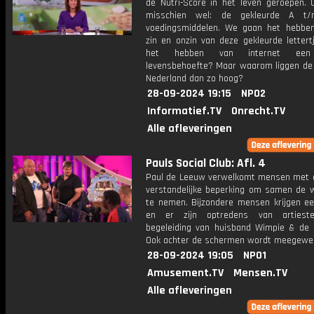
de Nutri-Score in het leven geroepen. 
misschien wel: de gekleurde A 
voedingsmiddelen. We gaan het hebbe
zin en onzin van deze gekleurde lettert
het hebben van internet een
levensbehoefte? Maar waarom liggen de p
Nederland dan zo hoog?
28-09-2024 19:15
NPO2
Informatief.TV
Onrecht.TV
Alle afleveringen
Pauls Social Club: Afl. 4
Paul de Leeuw verwelkomt mensen met 
verstandelijke beperking om samen de 
te nemen. Bijzondere mensen krijgen e
en er zijn optredens van artiest
begeleiding van huisband Wimpie & de 
Ook achter de schermen wordt meegewer
28-09-2024 19:05
NPO1
Amusement.TV
Mensen.TV
Alle afleveringen