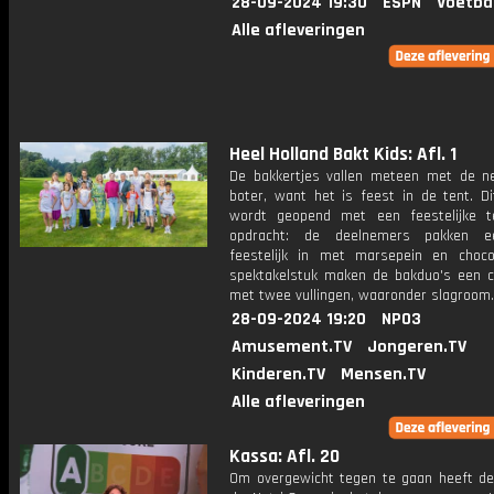
28-09-2024 19:30
ESPN
Voetba
Alle afleveringen
Heel Holland Bakt Kids: Afl. 1
De bakkertjes vallen meteen met de n
boter, want het is feest in de tent. Di
wordt geopend met een feestelijke t
opdracht: de deelnemers pakken e
feestelijk in met marsepein en choco
spektakelstuk maken de bakduo's een cij
met twee vullingen, waaronder slagroom.
28-09-2024 19:20
NPO3
Amusement.TV
Jongeren.TV
Kinderen.TV
Mensen.TV
Alle afleveringen
Kassa: Afl. 20
Om overgewicht tegen te gaan heeft de