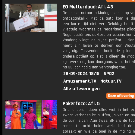
EO Metterdaad: Afl. 43
De unieke natuur in Madagaskar is op ve
ontoegankelijk. Met de auto kom je da
een korte tijd niet ver. Gelukkig heef
vliegtuig waarmee de Nederlandse pilo
Nagel patiënten, dokters en vaccins kan 
Vandaag vliegt de blijde patiënt Lucien
heeft zijn leven te danken aan Wout
vliegtuig. Tussendoor haalt de piloo
andere patiënt op. Het is alleen de vra
zijn werk nog kan doorgaan, want het vl
na 33 jaar nodig aan vervanging toe.
28-09-2024 18:15
NPO2
Amusement.TV
Natuur.TV
Alle afleveringen
Pokerface: Afl. 5
Drie kinderen doen alles wat in het ec
zwaar verboden is: bluffen, jokken en 
de tuin leiden. Aan twee BN'ers de ta
ronde te achterhalen welk kind de 
spreekt en wie de boel in de maling 