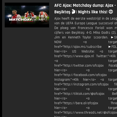
AFC Ajax: Matchday dump: Ajax -
Beşiktaş 🎬 | Nights like this! 😍
Ajax heeft de eerste wedstrijd in de Le
van de UEFA Europa League succesvol af
De ploeg van Francesco Farioli won 
cijfers van Beşiktaş: 4-0. Mika Godts (2), 
Jim en Kenneth Taylor scoorden. ►S
NOW <a target="_b
href="http://ajax.ms/subscribe ►FOL
hier</a> US Website: <a target=
href="https://www.ajax.nl Twitter:">Kli
<a target="_bl
href="http://twitter.com/afcajax Facebo
hier</a> <a target="_
href="http://facebook.com/afcajax
Instagram:">Klik hier</a> <a target
href="http://instagram.com/afcajax TikT
hier</a> <a target="_
href="http://tiktok.com/@afcajax BeRe
hier</a> <a target="_
href="https://bere.al/afcajax Threa
hier</a> <a target="_
href="https://www.threads.net/@afcajax