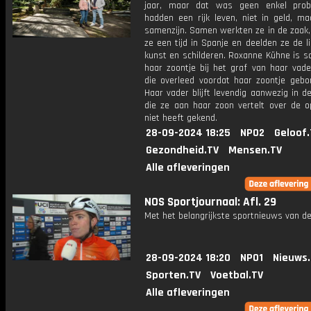
jaar, maar dat was geen enkel prob
hadden een rijk leven, niet in geld, ma
samenzijn. Samen werkten ze in de zaak
ze een tijd in Spanje en deelden ze de l
kunst en schilderen. Roxanne Kühne is 
haar zoontje bij het graf van haar vade
die overleed voordat haar zoontje gebo
Haar vader blijft levendig aanwezig in d
die ze aan haar zoon vertelt over de op
niet heeft gekend.
28-09-2024 18:25
NPO2
Geloof.
Gezondheid.TV
Mensen.TV
Alle afleveringen
NOS Sportjournaal: Afl. 29
Met het belangrijkste sportnieuws van de
28-09-2024 18:20
NPO1
Nieuws
Sporten.TV
Voetbal.TV
Alle afleveringen