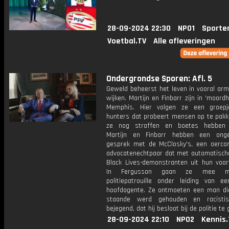
28-09-2024 22:30
NPO1
Sporte
Voetbal.TV
Alle afleveringen
Ondergrondse Sporen: Afl. 5
Geweld beheerst het leven in vooral arm
wijken. Martijn en Finbarr zijn in 'moord
Memphis. Hier volgen ze een groepj
hunters dat probeert mensen op te pak
ze nog straffen en boetes hebben u
Martijn en Finbarr hebben een onge
gesprek met de McClosky's, een oercon
advocatenechtpaar dat met automatisc
Black Lives-demonstranten uit hun voort
In Fergusson gaan ze mee m
politiepatrouille onder leiding van e
hoofdagente. Ze ontmoeten een man di
staande werd gehouden en racisti
bejegend, dat hij besloot bij de politie te 
28-09-2024 22:10
NPO2
Kennis.