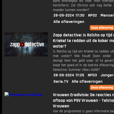
bijna ondraaglijk als haar man overlijd
hartinfarct. Zal Christa ooit nog liefde
moeder kunnen worden?
28-09-2024 17:30
NPO2
Mensen
Alle afleveringen
Zapp detective: Is Raïsha op tijd
Kriekel te redden uit de koker m
water?
Is Raïsha op tijd om Kriekel te redden ui
met water? Wie houdt Daan onder 
dwingt hem het geld weer af te geven
loopt het goed af in de laatste afleverin
Detective: Summer Vibes Italië?
28-09-2024 17:25
NPO3
Jonger
Serie.TV
Alle afleveringen
Vrouwen Eredivisie: De reacties 
afloop van PSV Vrouwen - Telsta
Vrouwen
Van dit programma is geen informatie be