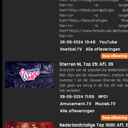
href="http://instagram.com/afcajax TikT
hier</a> <a target="_
href="http://tiktok.com/@afcajax BeRe
hier</a> <a target="_
href="https://bere.al/afcajax Threa
hier</a> <a target="_
href="https://www.threads.net/@afcajax
hier</a>
28-09-2024 13:48
YouTube
Voetbal.TV
Alle afleveringen
Sterren NL Top 25: Afl. 39
Overzicht van de populairste Nederlandsta
Met clips van de nieuwkomers, snelste st
nummer 1 en de nieuwe Sterren NL Par
Ook gaan we terug in de Top 25 met een
het verleden.
28-09-2024 11:55
NPO1
Amusement.TV
Muziek.TV
Alle afleveringen
Nederlandstalige Top 1000: Afl. 2