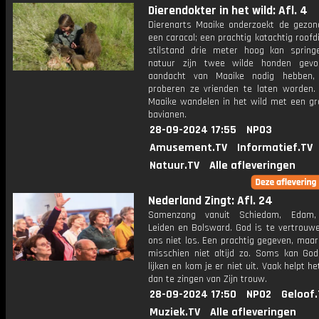
Dierendokter in het wild: Afl. 4
Dierenarts Maaike onderzoekt de gezon
een caracal; een prachtig katachtig roofdi
stilstand drie meter hoog kan spring
natuur zijn twee wilde honden gevo
aandacht van Maaike nodig hebben,
proberen ze vrienden te laten worden.
Maaike wandelen in het wild met een gr
bavianen.
28-09-2024 17:55
NPO3
Amusement.TV
Informatief.TV
Natuur.TV
Alle afleveringen
Nederland Zingt: Afl. 24
Samenzang vanuit Schiedam, Edam, 
Leiden en Bolsward. God is te vertrouwe
ons niet los. Een prachtig gegeven, maar
misschien niet altijd zo. Soms kan Go
lijken en kom je er niet uit. Vaak helpt he
dan te zingen van Zijn trouw.
28-09-2024 17:50
NPO2
Geloof.
Muziek.TV
Alle afleveringen