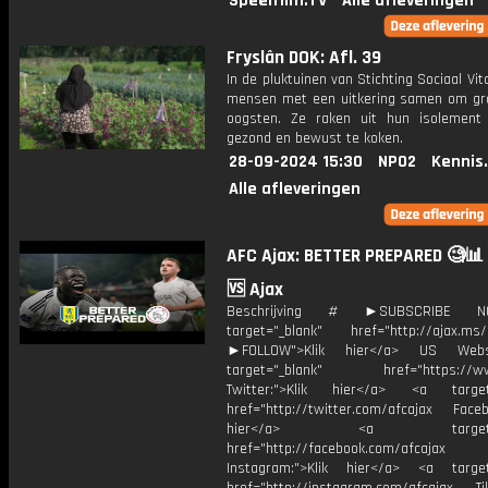
Speelfilm.TV
Alle afleveringen
Fryslân DOK: Afl. 39
In de pluktuinen van Stichting Sociaal Vi
mensen met een uitkering samen om gr
oogsten. Ze raken uit hun isolement
gezond en bewust te koken.
28-09-2024 15:30
NPO2
Kennis
Alle afleveringen
AFC Ajax: BETTER PREPARED 🧐📊 
🆚 Ajax
Beschrijving # ►SUBSCRIBE 
target="_blank" href="http://ajax.ms/
►FOLLOW">Klik hier</a> US Webs
target="_blank" href="https://www
Twitter:">Klik hier</a> <a target=
href="http://twitter.com/afcajax Facebo
hier</a> <a target="_
href="http://facebook.com/afcajax
Instagram:">Klik hier</a> <a target