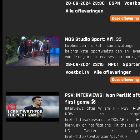
28-09-2024 23:30
ESPN
Voetba
Alle afleveringen
NOS Studio Sport: Afl. 33
Livebeelden en/of samenvattinge
belangrijkste sportwedstrijden en -ev
van de dag, met interviews en reportages
28-09-2024 23:15
NPO1
Sporte
Voetbal.TV
Alle afleveringen
PSV: INTERVIEWS | Ivan Perišić aft
first game 🎤
Interviews after Willem II - PSV. ►
NOW <a target="_b
href="https://psv.media/2KXaA6m ►T
hier</a> on notifications (Hit the bell
US Twitter: <a target="_
href="http://twitter.com/psv">Klik