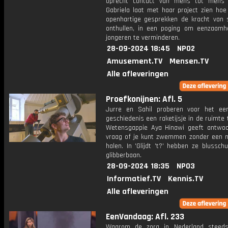
oprecht contact van mens tot mens 
Gabriela laat met haar project zien hoe
openhartige gesprekken de kracht van 
onthullen, in een poging om eenzaamh
jongeren te verminderen.
28-09-2024 18:45
NPO2
Amusement.TV
Mensen.TV
Alle afleveringen
Proefkonijnen: Afl. 5
Jurre en Sahil proberen voor het ee
geschiedenis een raketijsje in de ruimte
Wetensgappie Aya Hinawi geeft antwo
vraag of je kunt zwemmen zonder een n
halen. In 'Glijdt 't?' hebben ze blussc
glibberbaan.
28-09-2024 18:35
NPO3
Informatief.TV
Kennis.TV
Alle afleveringen
EenVandaag: Afl. 233
Waarom de zorg in Nederland steeds