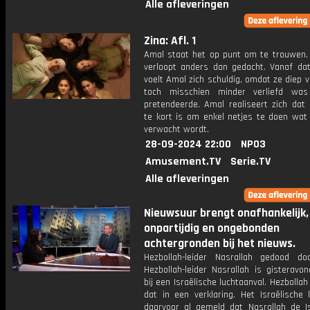
Alle afleveringen
Zina: Afl. 1
Amal staat het op punt om te trouwen.
verloopt anders dan gedacht. Vanaf d
voelt Amal zich schuldig, omdat ze diep 
toch misschien minder verliefd wa
pretendeerde. Amal realiseert zich dat 
te kort is om enkel netjes te doen wat 
verwacht wordt.
28-09-2024 22:00
NPO3
Amusement.TV
Serie.TV
Alle afleveringen
Nieuwsuur brengt onafhankelijk,
onpartijdig en ongebonden
achtergronden bij het nieuws.
Hezbollah-leider Nasrallah gedood doo
Hezbollah-leider Nasrallah is gisteravo
bij een Israëlische luchtaanval. Hezbollah
dat in een verklaring. Het Israëlische 
daarvoor al gemeld dat Nasrallah de Is