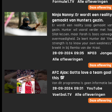
Formule1.TV
Alle afleveringen
Ninja Nanny: Er wordt een realit
gemaakt van Hunters gezin.
Er wordt een reality soap gemaakt va
gezin. Hunter wil vooral verder met ha
Silat-lessen, maar Farah is boos vanweg
overmoedigheid. Ze leert Hunter dat 'th
strength is to know your own weakness'
breekt in bij Remko van der Kraai.
28-09-2024 09:35
NPO3
Jonge
Alle afleveringen
AFC Ajax: Gotta love a team goal 
this 💯
Van dit programma is geen informatie be
28-09-2024 09:31
YouTube
Voetbal.TV
Alle afleveringen