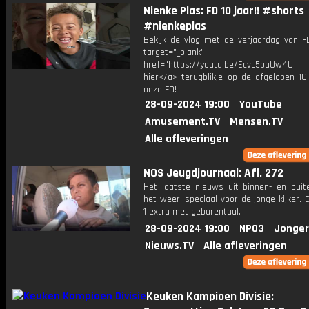
Nienke Plas: FD 10 jaar!! #shorts
#nienkeplas
Bekijk de vlog met de verjaardag van FD
target="_blank"
href="https://youtu.be/EcvL5paUw4U 
hier</a> terugblikje op de afgelopen 10
onze FD!
28-09-2024 19:00
YouTube
Amusement.TV
Mensen.TV
Alle afleveringen
NOS Jeugdjournaal: Afl. 272
Het laatste nieuws uit binnen- en buit
het weer, speciaal voor de jonge kijker.
1 extra met gebarentaal.
28-09-2024 19:00
NPO3
Jonger
Nieuws.TV
Alle afleveringen
Keuken Kampioen Divisie: