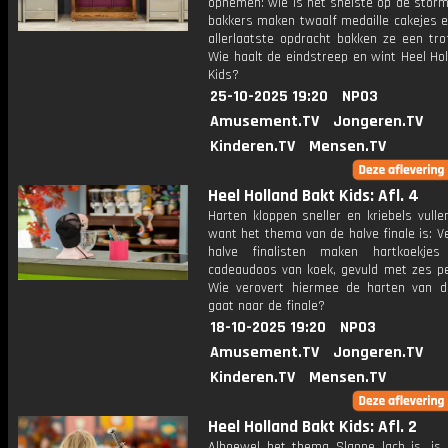
opnemen: wie is het snelste op de stor
bakkers maken twaalf medaille cakejes e
allerlaatste opdracht bakken ze een tro
Wie haalt de eindstreep en wint Heel Ho
Kids?
25-10-2025 19:20
NPO3
Amusement.TV
Jongeren.TV
Kinderen.TV
Mensen.TV
Heel Holland Bakt Kids: Afl. 4
Harten kloppen sneller en kriebels vulle
want het thema van de halve finale is: Ve
halve finalisten maken hartkoekje
cadeaudoos van koek, gevuld met zes pet
Wie verovert hiermee de harten van d
gaat naar de finale?
18-10-2025 19:20
NPO3
Amusement.TV
Jongeren.TV
Kinderen.TV
Mensen.TV
Heel Holland Bakt Kids: Afl. 2
Alhoewel het thema Slappe lach is, is 