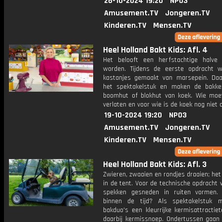
26-10-2024 19:20
NPO3
Amusement.TV
Jongeren.TV
Kinderen.TV
Mensen.TV
Heel Holland Bakt Kids: Afl. 4
Het belooft een herfstachtige halve 
worden. Tijdens de eerste opdracht 
kastanjes gemaakt van marsepein. Daa
het spektakelstuk en maken de bakke
boomhut of blokhut van koek. Wie moe
verlaten en voor wie is de koek nog niet 
19-10-2024 19:20
NPO3
Amusement.TV
Jongeren.TV
Kinderen.TV
Mensen.TV
Heel Holland Bakt Kids: Afl. 3
Zwieren, zwaaien en rondjes draaien; het
in de tent. Voor de technische opdracht
spekken gesneden in ruiten vormen.
binnen de tijd? Als spektakelstuk 
bakduo's een kleurrijke kermisattractie
daarbij kermissnoep. Ondertussen gaan