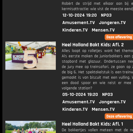
Robèrt de strijd met elkaar aan bij 
kermisattractie: wie vist de meeste eend
12-10-2024 19:20
NPO3
Amusement.TV
Jongeren.TV
Kinderen.TV
Mensen.TV
Heel Holland Bakt Kids: Afl. 2
Alles loopt op rolletjes want het thema 
Als eerste maken de juniorbakkers een 
stopbord met glazuur. Ondertussen ne
de jury mee op treinsafari, ze gaan op 
de big 6. Het spektakelstuk is een trein
gemaakt is van biscuit met een vulling. 
een dood spoor en wie reist er mee
volgende station?
05-10-2024 19:20
NPO3
Amusement.TV
Jongeren.TV
Kinderen.TV
Mensen.TV
Heel Holland Bakt Kids: Afl. 1
De bakkertjes vallen meteen met de n