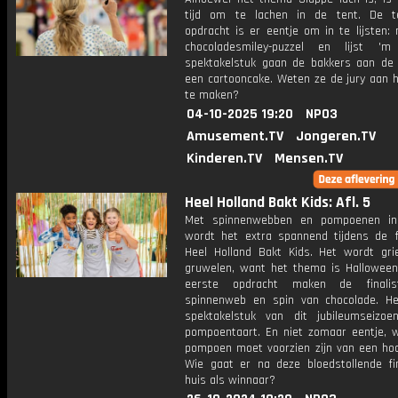
tijd om te lachen in de tent. De t
opdracht is er eentje om in te lijsten:
chocoladesmiley-puzzel en lijst 'm
spektakelstuk gaan de bakkers aan de
een cartooncake. Weten ze de jury aan h
te maken?
04-10-2025 19:20
NPO3
Amusement.TV
Jongeren.TV
Kinderen.TV
Mensen.TV
Heel Holland Bakt Kids: Afl. 5
Met spinnenwebben en pompoenen in
wordt het extra spannend tijdens de f
Heel Holland Bakt Kids. Het wordt gri
gruwelen, want het thema is Halloween
eerste opdracht maken de finali
spinnenweb en spin van chocolade. He
spektakelstuk van dit jubileumseizo
pompoentaart. En niet zomaar eentje, 
pompoen moet voorzien zijn van een hoo
Wie gaat er na deze bloedstollende fi
huis als winnaar?