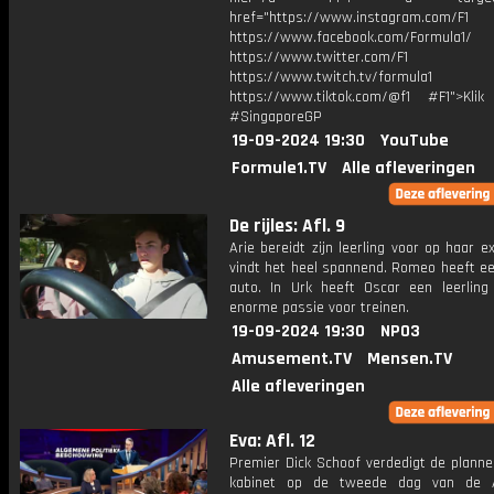
href="https://www.instagram.com/F1
https://www.facebook.com/Formula1/
https://www.twitter.com/F1
https://www.twitch.tv/formula1
https://www.tiktok.com/@f1 #F1">Klik
#SingaporeGP
19-09-2024 19:30
YouTube
Formule1.TV
Alle afleveringen
De rijles: Afl. 9
Arie bereidt zijn leerling voor op haar 
vindt het heel spannend. Romeo heeft ee
auto. In Urk heeft Oscar een leerlin
enorme passie voor treinen.
19-09-2024 19:30
NPO3
Amusement.TV
Mensen.TV
Alle afleveringen
Eva: Afl. 12
Premier Dick Schoof verdedigt de planne
kabinet op de tweede dag van de 