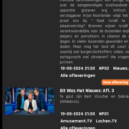
Politieke Beschouwingen, een pittige da
over de aangekondigde asielnoodwe
oppositie gisteren erg kritisch. 
verslaggever Arjan Noorlander volgt het
praat ons bij. * Gaat Israël te
pieperaanslag? Bronnen wijzen Israë
verantwoordelijke voor de duizenden exp
piepers en portofoons in Libanon de 
dagen. Er vielen duizenden gewonden en 
doden. Maar mag het land dit soort a
waarbij ook burgerslachtoffers vallen, v
oorlogsrecht wel uitvoeren? We vrage
juristen.
19-09-2024 21:30
NPO2
Nieuws
Alle afleveringen
Dit Was Het Nieuws: Afl. 3
Te gast zijn Bert Visscher en Gabrie
(Wildebras).
19-09-2024 21:30
NPO1
Amusement.TV
Lachen.TV
Alle afleveringen