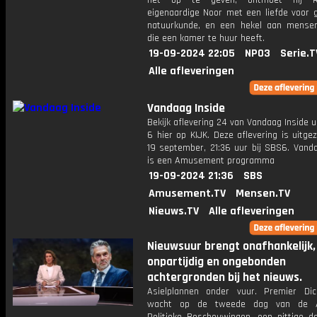
het op te geven, ontmoet hij R
eigenaardige Noor met een liefde voor g
natuurkunde, en een hekel aan mense
die een kamer te huur heeft.
19-09-2024 22:05
NPO3
Serie.T
Alle afleveringen
Vandaag Inside
Bekijk aflevering 24 van Vandaag Inside u
6 hier op KIJK. Deze aflevering is uitg
19 september, 21:36 uur bij SBS6. Vanda
is een Amusement programma
19-09-2024 21:36
SBS
Amusement.TV
Mensen.TV
Nieuws.TV
Alle afleveringen
Nieuwsuur brengt onafhankelijk,
onpartijdig en ongebonden
achtergronden bij het nieuws.
Asielplannen onder vuur. Premier Di
wacht op de tweede dag van de 