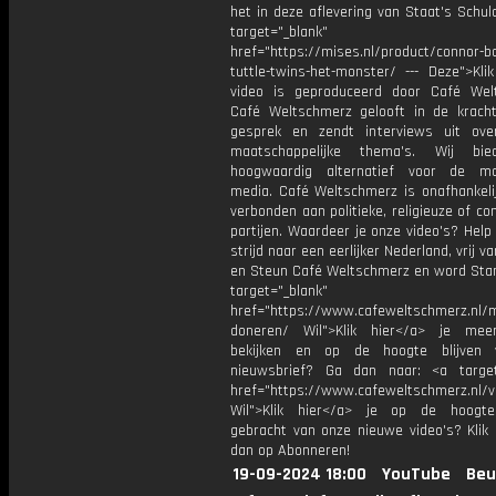
het in deze aflevering van Staat's Schuld
target="_blank"
href="https://mises.nl/product/connor-b
tuttle-twins-het-monster/ --- Deze">Kli
video is geproduceerd door Café Wel
Café Weltschmerz gelooft in de krach
gesprek en zendt interviews uit ove
maatschappelijke thema's. Wij bi
hoogwaardig alternatief voor de ma
media. Café Weltschmerz is onafhankelij
verbonden aan politieke, religieuze of c
partijen. Waardeer je onze video's? Help
strijd naar een eerlijker Nederland, vrij v
en Steun Café Weltschmerz en word Sta
target="_blank"
href="https://www.cafeweltschmerz.nl/m
doneren/ Wil">Klik hier</a> je mee
bekijken en op de hoogte blijven 
nieuwsbrief? Ga dan naar: <a target
href="https://www.cafeweltschmerz.nl/v
Wil">Klik hier</a> je op de hoogt
gebracht van onze nieuwe video's? Klik 
dan op Abonneren!
19-09-2024 18:00
YouTube
Beu