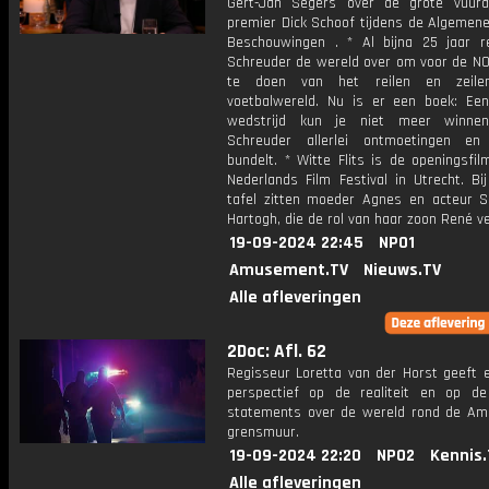
Gert-Jan Segers over de grote vuur
premier Dick Schoof tijdens de Algemene
Beschouwingen . * Al bijna 25 jaar r
Schreuder de wereld over om voor de NO
te doen van het reilen en zeil
voetbalwereld. Nu is er een boek: Een
wedstrijd kun je niet meer winnen
Schreuder allerlei ontmoetingen en
bundelt. * Witte Flits is de openingsfi
Nederlands Film Festival in Utrecht. Bi
tafel zitten moeder Agnes en acteur 
Hartogh, die de rol van haar zoon René ve
19-09-2024 22:45
NPO1
Amusement.TV
Nieuws.TV
Alle afleveringen
2Doc: Afl. 62
Regisseur Loretta van der Horst geeft 
perspectief op de realiteit en op de 
statements over de wereld rond de Am
grensmuur.
19-09-2024 22:20
NPO2
Kennis.
Alle afleveringen