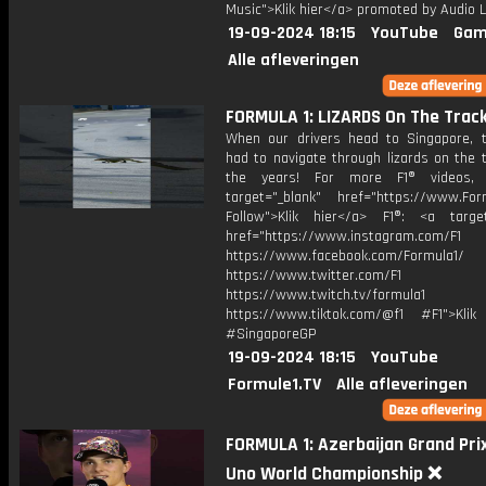
Music">Klik hier</a> promoted by Audio L
19-09-2024 18:15
YouTube
Gam
Alle afleveringen
FORMULA 1: LIZARDS On The Track
When our drivers head to Singapore, 
had to navigate through lizards on the 
the years! For more F1® videos, 
target="_blank" href="https://www.For
Follow">Klik hier</a> F1®: <a target
href="https://www.instagram.com/F1
https://www.facebook.com/Formula1/
https://www.twitter.com/F1
https://www.twitch.tv/formula1
https://www.tiktok.com/@f1 #F1">Klik
#SingaporeGP
19-09-2024 18:15
YouTube
Formule1.TV
Alle afleveringen
FORMULA 1: Azerbaijan Grand Pr
Uno World Championship ❌