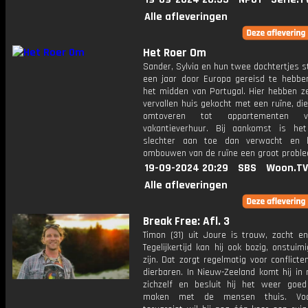
Alle afleveringen
Het Roer Om
Sander, Sylvia en hun twee dochtertjes st
een jaar door Europa gereisd te hebben
het midden van Portugal. Hier hebben z
vervallen huis gekocht met een ruïne, die
omtoveren tot appartementen 
vakantieverhuur. Bij aankomst is he
slechter aan toe dan verwacht en b
ombouwen van de ruïne een groot probl
19-09-2024 20:29
SBS
Woon.TV
Alle afleveringen
Break Free: Afl. 3
Timon (31) uit Joure is trouw, zacht en
Tegelijkertijd kan hij ook bozig, onstuim
zijn. Dat zorgt regelmatig voor conflicte
dierbaren. In Nieuw-Zeeland komt hij in
zichzelf en besluit hij het weer goe
maken met de mensen thuis. Voo