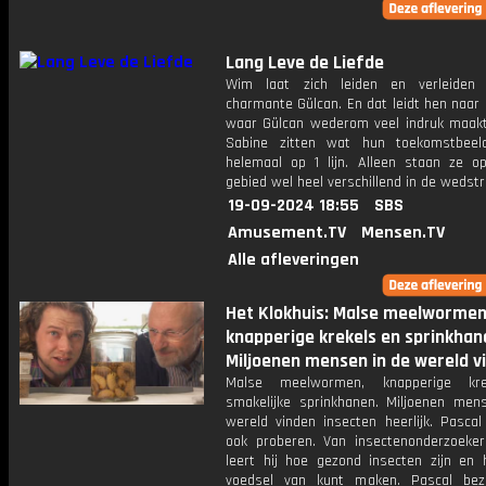
Lang Leve de Liefde
Wim laat zich leiden en verleiden
charmante Gülcan. En dat leidt hen naar
waar Gülcan wederom veel indruk maakt
Sabine zitten wat hun toekomstbeel
helemaal op 1 lijn. Alleen staan ze op
gebied wel heel verschillend in de wedstri
19-09-2024 18:55
SBS
Amusement.TV
Mensen.TV
Alle afleveringen
Het Klokhuis: Malse meelwormen
knapperige krekels en sprinkhan
Miljoenen mensen in de wereld v
Malse meelwormen, knapperige kr
smakelijke sprinkhanen. Miljoenen men
wereld vinden insecten heerlijk. Pascal
ook proberen. Van insectenonderzoeker
leert hij hoe gezond insecten zijn en 
voedsel van kunt maken. Pascal bez