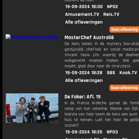
Laurens de Man.
19-09-2024 18:30
NPO2
Amusement.TV
Reis.TV
Alle afleveringen
MasterChef Australië
De koks koken in de mystery box-uitd
gastjurylid, chef-kok en social media-p
Vincent Yeow Lim, waarbij de deeln
wokgerecht moeten maken. Wie gee
maakt, gaat door naar de stresstest.
19-09-2024 18:28
SBS
Kook.TV
Alle afleveringen
De Faker: Afl. 19
In de Franse Ardèche geniet de famil
volop van hun vakantie. Nienke van Dijk 
laatste van haar team de kans een punt
huis te nemen. Lukt het haar de gelij
scoren?
19-09-2024 18:25
NPO3