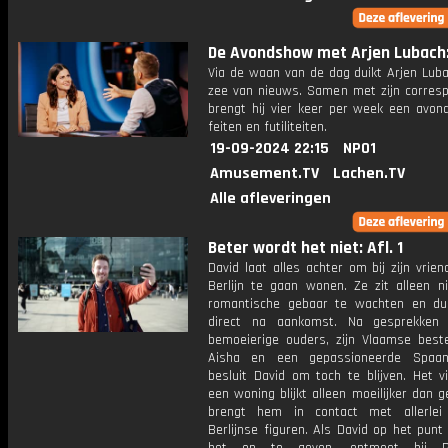
De Avondshow met Arjen Lubach: 
Via de waan van de dag duikt Arjen Luba
zee van nieuws. Samen met zijn corres
brengt hij vier keer per week een avon
feiten en futiliteiten.
19-09-2024 22:15
NPO1
Amusement.TV
Lachen.TV
Alle afleveringen
Beter wordt het niet: Afl. 1
David laat alles achter om bij zijn vrien
Berlijn te gaan wonen. Ze zit alleen ni
romantische gebaar te wachten en d
direct na aankomst. Na gesprekken 
bemoeierige ouders, zijn Vlaamse beste
Aisha en een gepassioneerde Spaan
besluit David om toch te blijven. Het v
een woning blijkt alleen moeilijker dan 
brengt hem in contact met allerlei
Berlijnse figuren. Als David op het pun