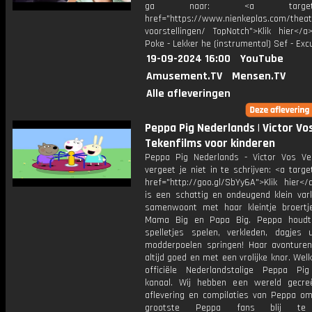
ga naar: <a target="_
href="https://www.nienkeplas.com/theat
voorstellingen/ TopNotch">Klik hier</a
Poke - Lekker he (instrumental) Sef - Ex
19-09-2024 16:00
YouTube
Amusement.TV
Mensen.TV
Alle afleveringen
Peppa Pig Nederlands | Victor Vos
Tekenfilms voor kinderen
Peppa Pig Nederlands - Victor Vos Vee
vergeet je niet in te schrijven: <a targe
href="http://goo.gl/SbYy6A">Klik hier<
is een schattig en ondeugend klein vark
samenwoont met haar kleintje broertj
Mama Big en Papa Big. Peppa houdt
spelletjes spelen, verkleden, dagjes 
modderpoelen springen! Haar avonturen
altijd goed en met een vrolijke knor. We
officiële Nederlandstalige Peppa Pi
kanaal. Wij hebben een wereld gecr
aflevering en compilaties van Peppa om
grootste Peppa fans blij te