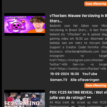
vThorben: Nieuwe Verslaving In 
Stars...
Bedankt voor het kijken naar Mij
Verslaving In Brawl Stars... Ik ben Thor
bekend als "vThorben" en ik upload dage
gaming video om 16:30 uur. Abonneer e
belletje aan om niets te missen! Geb
Support a Creator Code! Fortnite: vTho
Business: vthorben@4alllevels.com Soci
Instagram: <a target="_
href="https://instagram.com/vthorben
Twitter:">Klik hier</a> <a target=
href="https://twitter.com/vThorben">Klik
19-09-2024 16:30
YouTube
Gamen.TV
Alle afleveringen
PSV: FC25 RATING REVEAL | Wat v
jullie van de ratings? 👀
Ali Riza trekt de straat op met FC25
Team-kaarten! 👀 Onze supporters g