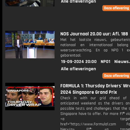
Alle afleveringen
NOS Journaal 20.00 uur: Afl. 188
Met het laatste nieuws, gebeurteni
nationaal en internationaal bela
weersverwachting. En op NPO 1 e
gebarentaal.
19-09-2024 20:00
NPO1
Nieuws
Alle afleveringen
FORMULA 1: Thursday Drivers' Wra
2024 Singapore Grand Prix
Check in with our grid ahead of 
anticipated weekend as the drivers an
possible tests and challenges that the 
Singapore have to offer. For more F1® vid
<a target="_bl
href="https://www.Formula1.com Fol
hier</a> F1®: <a target="_