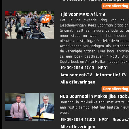
Tijd voor MAX: Afl. 119
Het is de tweede dag van de A
Beschouwingen. Kees Boonman praat ons b
Snoijink heeft een zware periode achte
maar staat nu weer in het theater
nieuwe voorstelling. * Marieke de Vries s
Amerikaanse verkiezingen als correspo
de Verenigde Staten. Over haar ervarin
ze een boek geschreven. * Patty Brar
Oosterbeek en Anita Heilker hebben leuk 
19-09-2024 17:10
NPO1
Amusement.TV
Informatief.TV
Alle afleveringen
NOS Journaal in Makkelijke Taal: 
Journaal in makkelijke taal met extra ui
een rustig tempo. Met het laatste nieu
weer.
19-09-2024 17:00
NPO1
Nieuws.
Alle afleveringen