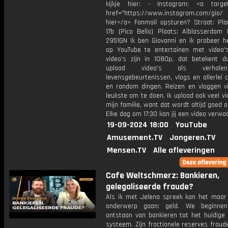
kijkje hier: - Instagram: <a target
href="https://www.instagram.com/gio
hier</a> Fanmail opsturen? Straat: Pl
17b (Pico Bello) Plaats: Alblasserdam 
2951GN Ik ben Giovanni en ik probeer he
op YouTube te entertainen met video's
video's zijn in 1080p, dat betekent d
upload video's als verhale
levensgebeurtenissen, vlogs en allerlei 
en random dingen. Reizen en vloggen vi
leukste om te doen. Ik upload ook veel v
mijn familie, want dat wordt altijd goed 
Elke dag om 17:30 kan jij een video verwa
19-09-2024 18:00
YouTube
Amusement.TV
Jongeren.TV
Mensen.TV
Alle afleveringen
Cafe Weltschmerz: Bankieren,
gelegaliseerde fraude?
Als ik met Jelena spreek kan het maar
onderwerp gaan: geld. We beginnen
ontstaan van bankieren tot het huidige 
systeem. Zijn fractionele reserves fraud