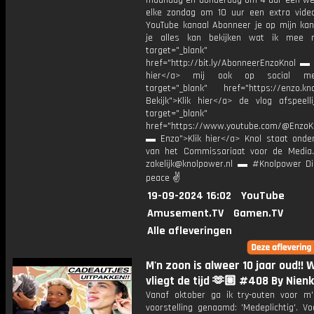
maandag en donderdag om 4 uur een we
elke zondag om 10 uur een extra vide
YouTube kanaal Abonneer je op mijn kan
je alles kan bekijken wat ik mee 
target="_blank"
href="http://bit.ly/AbonneerEnzoKnol ▬ 
hier</a> mij ook op social me
target="_blank" href="https://enzo.kno
Bekijk">Klik hier</a> de vlog afspeelli
target="_blank"
href="https://www.youtube.com/@EnzoKn
▬ Enzo">Klik hier</a> Knol staat onder
van het Commissariaat voor de Media.
zakelijk@knolpower.nl ▬ #Knolpower Di
peace ✌
19-09-2024 16:02
YouTube
Amusement.TV
Gamen.TV
Alle afleveringen
M'n zoon is alweer 10 jaar oud!! 
vliegt de tijd 🫶🏽 #408 By Nienk
Vanaf oktober ga ik try-outen voor m
voorstelling genaamd: 'Medeplichtig'. Vo