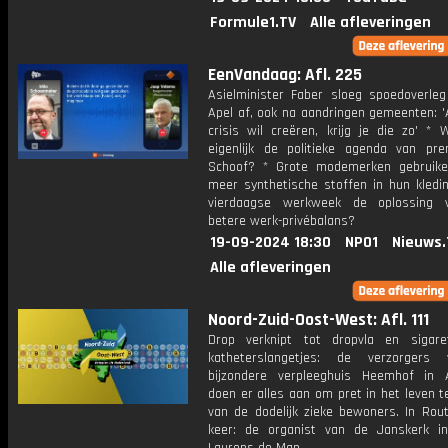
Formule1.TV
Alle afleveringen
EenVandaag: Afl. 225
Asielminister Faber sloeg spoedoverleg
Apel af, ook na aandringen gemeenten: '
crisis wil creëren, krijg je die zo' * 
eigenlijk de politieke agenda van pre
Schoof? * Grote modemerken gebruik
meer synthetische stoffen in hun kledin
vierdaagse werkweek de oplossing 
betere werk-privébalans?
19-09-2024 18:30
NPO1
Nieuws.
Alle afleveringen
Noord-Zuid-Oost-West: Afl. 111
Drop verknipt tot dropvla en sigar
katheterslangetjes: de verzorgers
bijzondere verpleeghuis Heemhof in 
doen er alles aan om pret in het leven 
van de dodelijk zieke bewoners. In Rou
keer: de organist van de Janskerk in