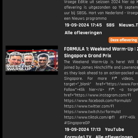
Vroege Editie uit seizoen 2024 hier op 
aflevering is uitgezonden op 19 septemb
uur bij SBS6. Hart van Nederland - Vroege
een Nieuws programma
19-09-2024 17:45
SBS
Nieuws.
Alle afleveringen
FORMULA 1: Weekend Warm-Up |
Singapore Grand Prix
The Weekend Warm-Up is here! Will 
joined by James Hinchcliffe and Lawrenc
as they look ahead to an action-packed 
Singapore. For more F1® videos, 
target="_blank" href="https://www.For
Follow">Klik hier</a> F1®: <a target
href="https://www.instagram.com/F1
https://www.facebook.com/Formula1/
https://www.twitter.com/F1
https://www.twitch.tv/formula1
https://www.tiktok.com/@f1 #F1">Klik
#SingaporeGP
19-09-2024 17:13
YouTube
Formule1.TV
Alle afleveringen