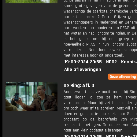
achterblijven in het milieu of in het li
soms grote gevolgen voor de gezondhei
wetenschap de sterkste chemische verb
aarde toch breken? Petra Grijzen gaat 
wetenschappers in Nederland en Denem
hard werken aan manieren om PFAS uit 
het water en het lichaam te halen. In D
is het gelukt om bij een groep m
hoeveelheid PFAS in hun lichaam substa
verminderen. Nederlandse wetenschappe
met interesse naar dit onderzoek.
19-09-2024 20:55
NPO2
Kennis
Alle afleveringen
De Ring: Afl. 3
Anna zweert dat ze nooit meer bij Sim
gaat liggen, al zou ze hem ervoo
vermoorden. Maar hij zet haar onder g
om toch weer af te spreken. Max wil eind
doen en gaat actief op zoek naar Salena
probeert op de begrafenis van Mira
respect te betuigen. De ouders van A
haar een klein cadeautje brengen.
19-09-2024 20:35
NPO1
Serie.T