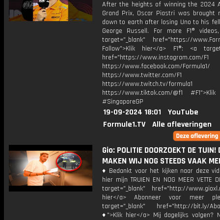
After the heights of winning the 2024 A
Grand Prix, Oscar Piastri was brought r
down to earth after losing Uno to his fel
George Russell. For more F1® videos,
target="_blank" href="https://www.For
Follow">Klik hier</a> F1®: <a target
href="https://www.instagram.com/F1
https://www.facebook.com/Formula1/
https://www.twitter.com/F1
https://www.twitch.tv/formula1
https://www.tiktok.com/@f1 #F1">Klik
#SingaporeGP
19-09-2024 18:01
YouTube
Formule1.TV
Alle afleveringen
Gio: POLITIE DOORZOEKT DE TUIN! 
MAKEN WIJ NOG STEEDS VAAK MEE
♦ Bedankt voor het kijken naar deze vid
hier mijn TRUIEN EN NOG MEER VETTE D
target="_blank" href="http://www.gioxl.
hier</a> Abonneer voor meer ple
target="_blank" href="http://bit.ly/Ab
♦">Klik hier</a> Mij dagelijks volgen?