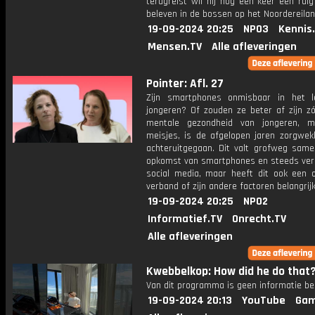
terugreist wil hij nog één keer een rui
beleven in de bossen op het Noordereilan
19-09-2024 20:25
NPO3
Kennis
Mensen.TV
Alle afleveringen
Pointer: Afl. 27
Zijn smartphones onmisbaar in het 
jongeren? Of zouden ze beter af zijn z
mentale gezondheid van jongeren, 
meisjes, is de afgelopen jaren zorgwek
achteruitgegaan. Dit valt grofweg sam
opkomst van smartphones en steeds ver
social media, maar heeft dit ook een oo
verband of zijn andere factoren belangrij
19-09-2024 20:25
NPO2
Informatief.TV
Onrecht.TV
Alle afleveringen
Kwebbelkop: How did he do that
Van dit programma is geen informatie be
19-09-2024 20:13
YouTube
Gam