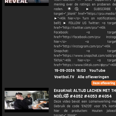
mening over de ratings en proberen de
raden. 🌟🤔 ► SUBSCRIBE 
target="_blank" href="https://psv.medi
►">Klik hier</a> Turn on notifications
bell!) ► FOLLOW US Twitter: <a target
href="http://twitter.com/psv">Klik
Facebook: <a target="_
href="http://facebook.com/psv Instagr
hier</a> <a target="_
href="http://instagram.com/psv">Klik
Snapchat: <a target="_
href="https://www.snapchat.com/add/p
TikTok:">Klik hier</a> <a target=
href="https://www.tiktok.com/@psv">Klik
19-09-2024 16:03
YouTube
Voetbal.TV
Alle afleveringen
EnzoKnol: ALTIJD LACHEN MET TH
NOËL!🤣 #4052 #4053 #4054
Deze video bevat een samenwerking me
Gebruik de code 'ENZO5' voor 5% kortin
hier de producten: Houten jaloez
target="_blank"