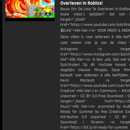
Overleven In Roblox!
Bouw Om De Lava Te Overleven In Roblo
leuke video's bekijken? dat kan h
target="_blank"
href="https://www.youtube.com/dutcht
👍LIKE">Klik hier</a> VOOR MEER & ABO
Deze video is voor iedereen & alle leef
Laat weten wat je van de video v
Instagram: <a target="_
href="https://www.instagram.com/dutch
Hoi!">Klik hier</a> Ik ben Job. Ook wel 
Dutchtuber! Op dit YouTube kanaal 
dagelijks nieuwe filmpjes. Deze film
bedoelt voor iedereen & alle leeftijden
Kevin Macleod: <a target="
href="https://www.youtube.com/user/k
Creative">Klik hier</a> Commons — Attri
Unported — CC BY 3.0 Free Download / S
target="_blank" href="https://bit.
Music">Klik hier</a> promoted by Audi
Ready for Summer by Roa Creative C
Attribution 3.0 Unported — CC BY 
Download / Stream: <a target="
href="https://bit.ly/al-ready-for-summer