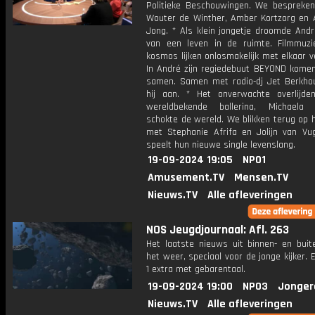
Politieke Beschouwingen. We bespreke
Wouter de Winther, Amber Kortzorg en 
Jong. * Als klein jongetje droomde Andr
van een leven in de ruimte. Filmmuz
kosmos lijken onlosmakelijk met elkaar 
In André zijn regiedebuut BEYOND kome
samen. Samen met radio-dj Jet Berkhou
hij aan. * Het onverwachte overlijd
wereldbekende ballerina, Michaela 
schokte de wereld. We blikken terug op 
met Stephanie Afrifa en Jolijn van Vu
speelt hun nieuwe single levenslang.
19-09-2024 19:05
NPO1
Amusement.TV
Mensen.TV
Nieuws.TV
Alle afleveringen
NOS Jeugdjournaal: Afl. 263
Het laatste nieuws uit binnen- en buit
het weer, speciaal voor de jonge kijker.
1 extra met gebarentaal.
19-09-2024 19:00
NPO3
Jonger
Nieuws.TV
Alle afleveringen