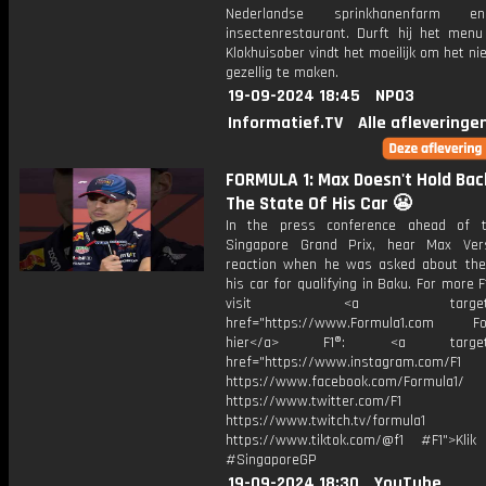
Nederlandse sprinkhanenfarm 
insectenrestaurant. Durft hij het men
Klokhuisober vindt het moeilijk om het n
gezellig te maken.
19-09-2024 18:45
NPO3
Informatief.TV
Alle afleveringe
FORMULA 1: Max Doesn't Hold Bac
The State Of His Car 😬
In the press conference ahead of 
Singapore Grand Prix, hear Max Ver
reaction when he was asked about the
his car for qualifying in Baku. For more F
visit <a target="_b
href="https://www.Formula1.com Fol
hier</a> F1®: <a target="_
href="https://www.instagram.com/F1
https://www.facebook.com/Formula1/
https://www.twitter.com/F1
https://www.twitch.tv/formula1
https://www.tiktok.com/@f1 #F1">Klik
#SingaporeGP
19-09-2024 18:30
YouTube