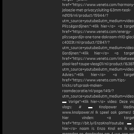
href="https://www.veneta.com/harmony-
jaloezie-met-privacysluiting-63mm-teak-
nd109/nl/product/15944/?
utm_source=youtube&utm_medium=video
Plisségordijnen:">Klik hier</a> <a targe
href="https://www.veneta.com/energy-
plissegordijn-one-tone-dakraam-rh10-glaci
c4003t/nl/product/12847/?
utm_source=youtube&utm_medium=video
Gordijnen:">Klik hier</a> <a target
href="https://www.veneta.com/inbetwee
plooi-leaf-taupe-vleag01/nl/product/1638
utm_source=youtube&utm_medium=video
Advies:">Klik hier</a> <a target=
href="https://www.veneta.com/tips-
tricks/afspraak-maken-
raamdecoratie/nl/page/149/?
utm_source=youtube&utm_medium=video
▬ Vorige">Klik hier</a> video: Deze vi
vlogs: # ▬ Knolpower kledin
www.knolpower.nl Ik speel ook games! D
hier vinden: <a target="_
href="http://bit.ly/EnzoKnolYoutube ▬ M
hier</a> naam is Enzo Knol en ik up