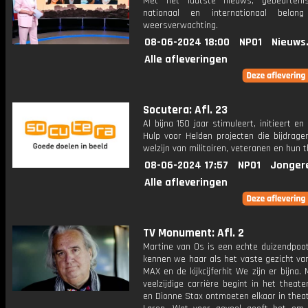
Met het laatste nieuws, gebeurteni
nationaal en internationaal bela
weersverwachting.
08-06-2024 18:00
NPO1
Nieuws
Alle afleveringen
Socutera: Afl. 23
Al bijna 150 jaar stimuleert, initieert en 
Hulp voor Helden projecten die bijdrage
welzijn van militairen, veteranen en hun t
08-06-2024 17:57
NPO1
Jonger
Alle afleveringen
TV Monument: Afl. 2
Martine van Os is een echte duizendpoot
kennen we haar als het vaste gezicht van
MAX en de kijkcijferhit We zijn er bijna.
veelzijdige carrière begint in het theate
en Dionne Stax ontmoeten elkaar in thea