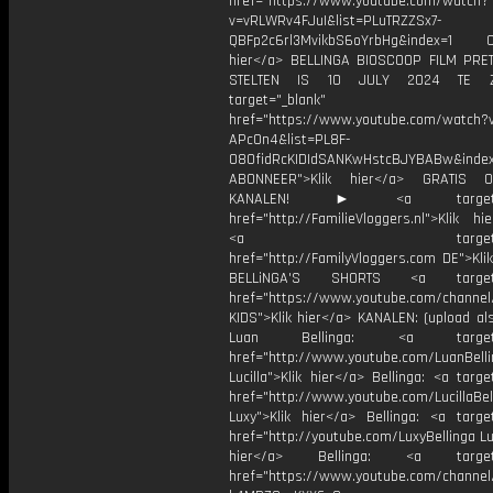
href="https://www.youtube.com/watch?
v=vRLWRv4FJuI&list=PLuTRZZSx7-
QBFp2c6rl3MvikbS6oYrbHg&index=1 ON
hier</a> BELLINGA BIOSCOOP FILM PR
STELTEN IS 10 JULY 2024 TE Z
target="_blank"
href="https://www.youtube.com/watch?
APcOn4&list=PL8F-
O8OfidRcKIDIdSANKwHstcBJYBABw&index
ABONNEER">Klik hier</a> GRATIS
KANALEN! ► <a target="_
href="http://FamilieVloggers.nl">Klik h
<a target="_bl
href="http://FamilyVloggers.com DE">Kli
BELLiNGA'S SHORTS <a target="
href="https://www.youtube.com/chann
KIDS">Klik hier</a> KANALEN: (upload al
Luan Bellinga: <a target="
href="http://www.youtube.com/LuanBell
Lucilla">Klik hier</a> Bellinga: <a targe
href="http://www.youtube.com/LucillaBel
Luxy">Klik hier</a> Bellinga: <a target
href="http://youtube.com/LuxyBellinga Lu
hier</a> Bellinga: <a target="
href="https://www.youtube.com/channe