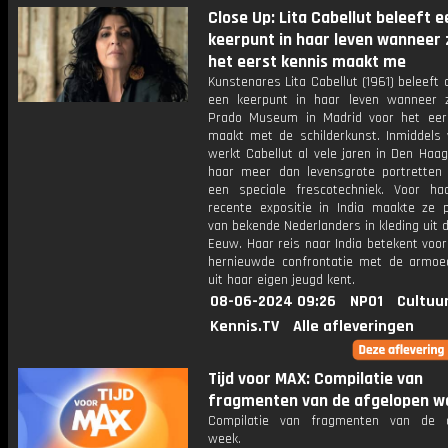
Close Up: Lita Cabellut beleeft e
keerpunt in haar leven wanneer 
het eerst kennis maakt me
Kunstenares Lita Cabellut (1961) beleeft 
een keerpunt in haar leven wanneer 
Prado Museum in Madrid voor het eer
maakt met de schilderkunst. Inmiddels
werkt Cabellut al vele jaren in Den Haa
haar meer dan levensgrote portretten
een speciale frescotechniek. Voor h
recente expositie in India maakte ze p
van bekende Nederlanders in kleding uit
Eeuw. Haar reis naar India betekent voo
hernieuwde confrontatie met de armoe
uit haar eigen jeugd kent.
08-06-2024 09:26
NPO1
Cultuu
Kennis.TV
Alle afleveringen
Tijd voor MAX: Compilatie van
fragmenten van de afgelopen w
Compilatie van fragmenten van de a
week.