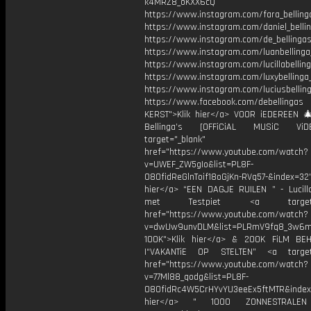
k4MRZ8_oKXX6cQ
https://www.instagram.com/fara_belling
https://www.instagram.com/daniel_belli
https://www.instagram.com/de_bellingas_
https://www.instagram.com/luanbellinga
https://www.instagram.com/lucillabelling
https://www.instagram.com/luxybellinga
https://www.instagram.com/luciusbellin
https://www.facebook.com/debellingas
KERST">Klik hier</a> VOOR iEDEREEN 
Bellinga’s [OFFiCiAL MUSiC Vi
target="_blank"
href="https://www.youtube.com/watch?
v=UWEF_ZW5gIo&list=PL8F-
O8OfidReGlnToif18oGjKn-RVq57-&index=32"
hier</a> “EEN DAGJE RUILEN ” - Lucilla
met Testpiet <a target="_
href="https://www.youtube.com/watch?
v=dwUw9unvDLM&list=PLRmV9fq8_3w6
100K">Klik hier</a> & 200K FiLM BE
|“VAKANTiE OP STELTEN” <a target=
href="https://www.youtube.com/watch?
v=77Ml88_qodg&list=PL8F-
O8OfidRc4W5CrHYvYU3eeEx5ftMTR&index=
hier</a> " 1000 ZONNESTRAL