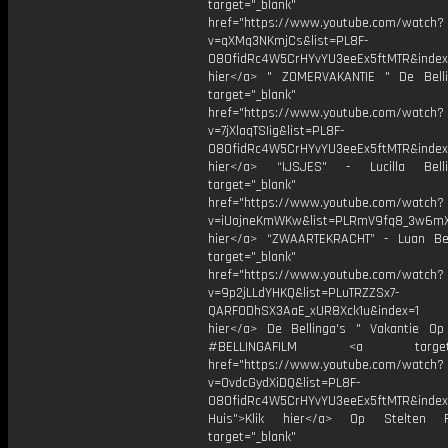
target="_blank"
href="https://www.youtube.com/watch?
v=qXMq3NKmjCs&list=PL8F-
O8OfidRc4W5CrHYvYU3eeEx5ftMTR&index=
hier</a> " ZOMERVAKANTIE " De Bell
target="_blank"
href="https://www.youtube.com/watch?
v=7jXlaqTSIig&list=PL8F-
O8OfidRc4W5CrHYvYU3eeEx5ftMTR&index=
hier</a> “IJSJES" - Lucilla Bel
target="_blank"
href="https://www.youtube.com/watch?
v=iUojneKmWKw&list=PLRmV9fq8_3w6mX
hier</a> “ZWAARTEKRACHT” - Luan Be
target="_blank"
href="https://www.youtube.com/watch?
v=9p2jLLdYHKQ&list=PLuTRZZSx7-
QARFODhSX3AaE_xUR8Xck1u&index=1
hier</a> De Bellinga's " Vakantie Op 
#BELLINGAFILM <a target="_
href="https://www.youtube.com/watch?
v=OvdcGydXiDQ&list=PL8F-
O8OfidRc4W5CrHYvYU3eeEx5ftMTR&index
Huis">Klik hier</a> Op Stelten 
target="_blank"