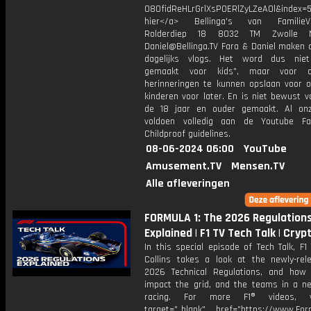
O8OfidReHLrGrlXsP0ERlZyLZeAOl&index=5
hier</a> Bellinga's van FamilieVlo
Rolderdiep 18 8032 TM Zwolle N
Daniel@Bellinga.TV Fara & Daniel maken a
dagelijks vlogs. Het word dus niet
gemaakt voor kids", maar voor o
herinneringen te kunnen opslaan voor 
kinderen voor later. En is niet bewust 
de 18 jaar en ouder gemaakt. Al on
voldoen volledig aan de Youtube Fa
Childproof guidelines.
08-06-2024 06:00
YouTube
Amusement.TV
Mensen.TV
Alle afleveringen
FORMULA 1: The 2026 Regulation
Explained | F1 TV Tech Talk | Cry
In this special episode of Tech Talk, F
Collins takes a look at the newly-rel
2026 Technical Regulations, and how 
impact the grid, and the teams in a n
racing. For more F1® videos, v
target="_blank" href="https://www.For