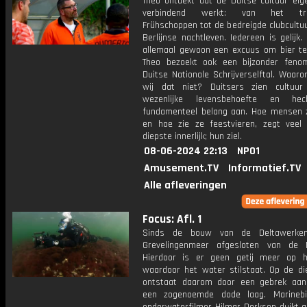
Theo ontdekt dat de Duitse cultuur eige
verbindend werkt: van het trad
Frühschoppen tot de bedreigde clubcultu
Berlijnse nachtleven. Iedereen is gelijk.
allemaal gewoon een excuus om bier te
Theo bezoekt ook een bijzonder feno
Duitse Nationale Schrijverselftal. Waar
wij dat niet? Duitsers zien cultuu
wezenlijke levensbehoefte en he
fundamenteel belang aan. Hoe mensen z
en hoe zie ze feestvieren, zegt veel
diepste innerlijk; hun ziel.
08-06-2024 22:13
NPO1
Amusement.TV
Informatief.TV
Alle afleveringen
Focus: Afl. 1
Sinds de bouw van de Deltawerke
Grevelingenmeer afgesloten van de 
Hierdoor is er geen getij meer op 
waardoor het water stilstaat. Op de di
ontstaat daarom door een gebrek aan
een zogenoemde dode laag. Marinebi