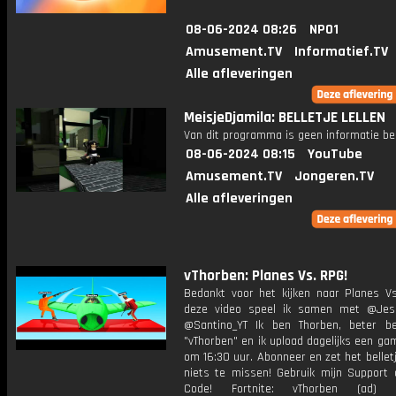
08-06-2024 08:26
NPO1
Amusement.TV
Informatief.TV
Alle afleveringen
MeisjeDjamila: BELLETJE LELLEN
Van dit programma is geen informatie be
08-06-2024 08:15
YouTube
Amusement.TV
Jongeren.TV
Alle afleveringen
vThorben: Planes Vs. RPG!
Bedankt voor het kijken naar Planes Vs
deze video speel ik samen met @Jes
@Santino_YT Ik ben Thorben, beter b
"vThorben" en ik upload dagelijks een ga
om 16:30 uur. Abonneer en zet het belle
niets te missen! Gebruik mijn Support 
Code! Fortnite: vThorben (ad) B