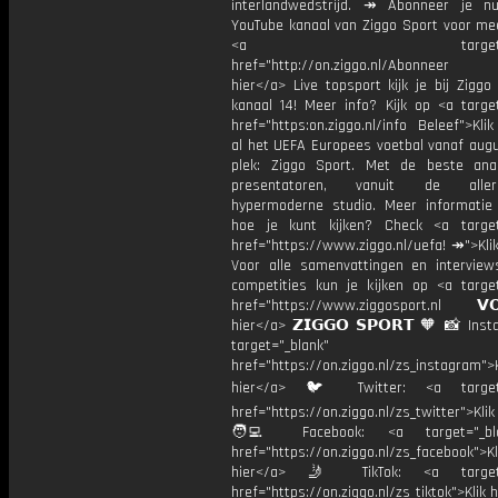
interlandwedstrijd. ↠ Abonneer je 
YouTube kanaal van Ziggo Sport voor mee
<a target="_bl
href="http://on.ziggo.nl/Abonneer
hier</a> Live topsport kijk je bij Ziggo
kanaal 14! Meer info? Kijk op <a target
href="https:on.ziggo.nl/info Beleef">Kli
al het UEFA Europees voetbal vanaf augu
plek: Ziggo Sport. Met de beste ana
presentatoren, vanuit de allern
hypermoderne studio. Meer informati
hoe je kunt kijken? Check <a target
href="https://www.ziggo.nl/uefa! ↠">Kli
Voor alle samenvattingen en interviews
competities kun je kijken op <a target
href="https://www.ziggosport.nl 𝗩𝗢
hier</a> 𝗭𝗜𝗚𝗚𝗢 𝗦𝗣𝗢𝗥𝗧 🧡 📸 Ins
target="_blank"
href="https://on.ziggo.nl/zs_instagram">K
hier</a> 🐦 Twitter: <a target=
href="https://on.ziggo.nl/zs_twitter">Kli
🧑‍💻 Facebook: <a target="_bla
href="https://on.ziggo.nl/zs_facebook">Kl
hier</a> 🤳 TikTok: <a target=
href="https://on.ziggo.nl/zs_tiktok">Klik h