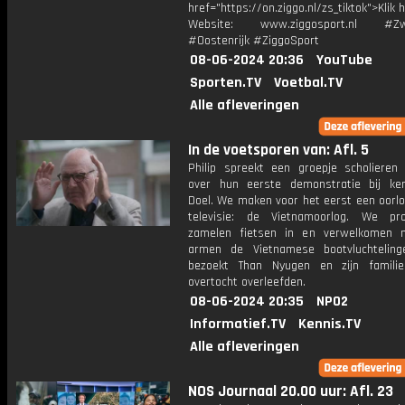
href="https://on.ziggo.nl/zs_tiktok">Klik h
Website: www.ziggosport.nl #Zwi
#Oostenrijk #ZiggoSport
08-06-2024 20:36
YouTube
Sporten.TV
Voetbal.TV
Alle afleveringen
In de voetsporen van: Afl. 5
Philip spreekt een groepje scholieren
over hun eerste demonstratie bij ker
Doel. We maken voor het eerst een oorl
televisie: de Vietnamoorlog. We pro
zamelen fietsen in en verwelkomen 
armen de Vietnamese bootvluchtelinge
bezoekt Than Nyugen en zijn famili
overtocht overleefden.
08-06-2024 20:35
NPO2
Informatief.TV
Kennis.TV
Alle afleveringen
NOS Journaal 20.00 uur: Afl. 23