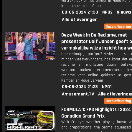
vertrekt ook bij het orkest in Hong Kong
in de plaats komt Seoul.
08-06-2024 21:30
NPO2
Nieuws
Alle afleveringen
Deze Week In De Reclame, met
presentator Dolf Jansen geeft 
vermakelijke wijze inzicht hoe w
Hoe verkoop je parfum? Nederlanders et
minder vleesvervangers, hoe komt dat e
reclame en marketing daarin betek
waarom maken reclamemakers lie
reclame voor online gokken? Te gast
Kemper en Roué Verveer.
08-06-2024 21:23
NPO1
Amusement.TV
Alle afleveringe
FORMULA 1: FP3 Highlights | 2024
Canadian Grand Prix
With Friday's weather playing havoc w
and preparations, the teams squeeze