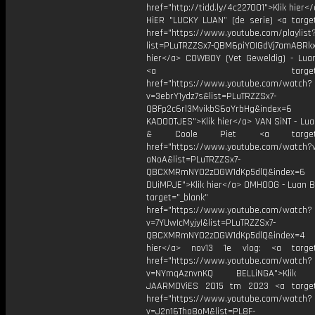
href="http://tidd.ly/4c227001">Klik hier<
HiER "LUCKY LUAN” (de serie) <a target
href="https://www.youtube.com/playlist
list=PLuTRZZSx7-QBM6piYOIGdVj7amABRkx
hier</a> COWBOY (Vet Geweldig) - Luan
<a target="_bl
href="https://www.youtube.com/watch?
v=3ebrY1ydz7s&list=PLuTRZZSx7-
QBFp2c6rl3MvikbS6oYrbHg&index=6
KADOOTJES">Klik hier</a> VAN SiNT - Lua
& Coole Piet <a target="_
href="https://www.youtube.com/watch?v
aNoA&list=PLuTRZZSx7-
QBCXMRmNYO2zDGW1dKp5dlQ&index=6
DUiMPJE">Klik hier</a> OMHOOG - Luan Be
target="_blank"
href="https://www.youtube.com/watch?
v=7YUwIcMyjyI&list=PLuTRZZSx7-
QBCXMRmNYO2zDGW1dKp5dlQ&index=4
hier</a> nov13 1e vlog: <a target=
href="https://www.youtube.com/watch?
v=NYmqAznvnKQ BELLiNGA">Klik h
JAARMOViES 2015 tm 2023 <a target=
href="https://www.youtube.com/watch?
v=J2n16Tho8oM&list=PL8F-