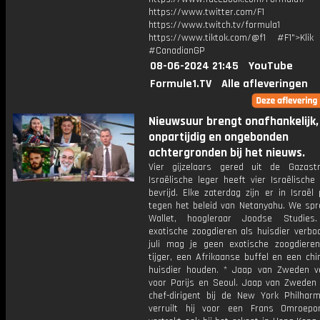
https://www.twitter.com/F1
https://www.twitch.tv/formula1
https://www.tiktok.com/@f1 #F1">Klik
#CanadianGP
08-06-2024 21:45
YouTube
Formule1.TV
Alle afleveringen
Nieuwsuur brengt onafhankelijk,
onpartijdig en ongebonden
achtergronden bij het nieuws.
Vier gijzelaars gered uit de Gazast
Israëlische leger heeft vier Israëlische 
bevrijd. Elke zaterdag zijn er in Israël
tegen het beleid van Netanyahu. We spr
Wallet, hoogleraar Joodse Studies
exotische zoogdieren als huisdier verbo
juli mag je geen exotische zoogdiere
tijger, een Afrikaanse buffel en een chin
huisdier houden. * Jaap van Zweden ve
voor Parijs en Seoul. Jaap van Zweden 
chef-dirigent bij de New York Philharm
verruilt hij voor een Frans Omroepor