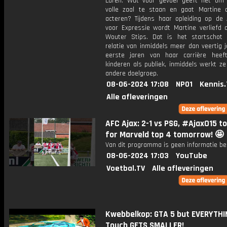
Laren. Wat voor gevoel geeft het om
volle zaal te staan en gaat Martine 
acteren? Tijdens haar opleiding op de
voor Expressie wordt Martine verliefd 
Wouter Stips. Dat is het startschot
relatie van inmiddels meer dan veertig j
eerste jaren van haar carrière heef
kinderen als publiek, inmiddels werkt z
andere doelgroep.
08-06-2024 17:08
NPO1
Kennis.
Alle afleveringen
AFC Ajax: 2-1 vs PSG, #AjaxO15 to
for Marveld top 4 tomorrow! 🤩
Van dit programma is geen informatie be
08-06-2024 17:03
YouTube
Voetbal.TV
Alle afleveringen
Kwebbelkop: GTA 5 but EVERYTHIN
Touch GETS SMALLER!