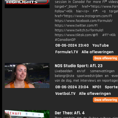
session in Canada! For more F1® videos,
target="_blank" href="https://www.For
Follow">Klik hier</a> F1®: <a target
href="https://www.instagram.com/F1
https://www.facebook.com/Formula1/
https://www.twitter.com/F1
https://www.twitch.tv/formula1
https://www.tiktok.com/@f1 #F1">Klik
#CanadianGP
08-06-2024 23:40
YouTube
Formule1.TV
Alle afleveringen
NOS Studio Sport: Afl. 23
Livebeelden en/of samenvattinge
belangrijkste sportwedstrijden en -ev
van de dag, met interviews en reportages
08-06-2024 23:04
NPO1
Sporte
Voetbal.TV
Alle afleveringen
Der Theo: Afl. 4