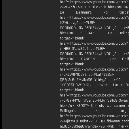
href="https://www.youtube.com/watch?
v=RU4dfGL9K_0 "HUiS">Klik hier</a> OP
De Bellinga's <a target="_
href="https://www.youtube.com/watch?
lXEHtbevg&list=PL8F-
O8OfidRfcJfRJD5OfZ4xyAeVQf1nj&index=5
hier</a> “FIËSTA” - De Bellin
target="_blank"
href="https://www.youtube.com/watch?
v=HBB_1PJwB2c&list=PL8F-
O8OfidRfcJfRJD5OfZ4xyAeVQf1nj&index=2
hier</a> “DANSEN” - Luan Bell
target="_blank"
href="https://www.youtube.com/watch?
v=dX2W1IY1OsY&list=PLuTRZZSx7-
QBFp2c6rl3MvikbS6oYrbHg&index=10
“MODESHOW”">Klik hier</a> - Lucilla Be
target="_blank"
href="https://www.youtube.com/watch?
v=q79YkMYUmWc&list=PLRmV9fq8_3w6m
hier</a> KERSTMiS ( als we samen z
Bellinga’s <a target="_
href="https://www.youtube.com/watch?
v=1RjizzvHjr0&list=PL8F-O8OfidReKKBqzob
9jJGoXS83qq6W&index=26">Klik hier<