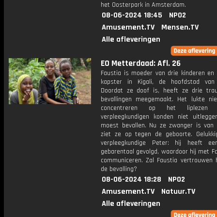
het Oosterpark in Amsterdam.
08-06-2024 18:45
NPO2
Amusement.TV
Mensen.TV
Alle afleveringen
EO Metterdaad: Afl. 26
Faustia is moeder van drie kinderen en 
kapster in Kigali, de hoofdstad va
Doordat ze doof is, heeft ze drie tra
bevallingen meegemaakt. Het lukte nie
concentreren op het lipleze
verpleegkundigen konden niet uitlegg
moest bevallen. Nu ze zwanger is van 
ziet ze op tegen de geboorte. Gelukki
verpleegkundige Peter: hij heeft e
gebarentaal gevolgd, waardoor hij met F
communiceren. Zal Faustia vertrouwen 
de bevalling?
08-06-2024 18:28
NPO2
Amusement.TV
Natuur.TV
Alle afleveringen