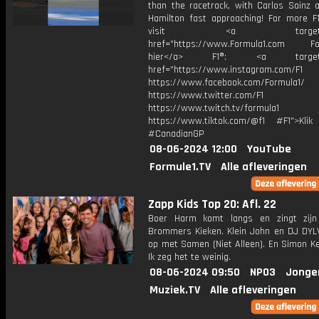
than the racetrack, with Carlos Sainz 
Hamilton fast approaching! For more F1
visit <a target="_b
href="https://www.Formula1.com Fol
hier</a> F1®: <a target="_
href="https://www.instagram.com/F1
https://www.facebook.com/Formula1/
https://www.twitter.com/F1
https://www.twitch.tv/formula1
https://www.tiktok.com/@f1 #F1">Klik
#CanadianGP
08-06-2024 12:00
YouTube
Formule1.TV
Alle afleveringen
Zapp Kids Top 20: Afl. 22
Boer Harm komt langs en zingt zij
Brommers Kieken. Klein John en DJ DYL
op met Samen (Niet Alleen). En Simon Ke
Ik zeg het te weinig.
08-06-2024 09:50
NPO3
Jonge
Muziek.TV
Alle afleveringen