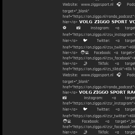
Website: www.ziggosport.nl 🎧 Podc
target="_blank"
href="https://on.ziggo.nl/rondo_podcast">
hier</a> 𝗩𝗢𝗟𝗚 𝗭𝗜𝗚𝗚𝗢 𝗦𝗣𝗢𝗥𝗧 𝗩
⚽️ 📸 Instagram: <a target="
href="https://on.ziggo.nl/zsv_instagram">
hier</a> 🐦 Twitter: <a target=
href="https://on.ziggo.nl/zsv_twitter">Kli
hier</a> 🧑‍💻 Facebook: <a target="
href="https://on.ziggo.nl/zsv_facebook">K
hier</a> 🤳 TikTok: <a target=
href="https://on.ziggo.nl/zs_tiktok">Klik h
Website: www.ziggosport.nl 🎧 Podc
target="_blank"
href="https://on.ziggo.nl/rondo_podcast">
hier</a> 𝗩𝗢𝗟𝗚 𝗭𝗜𝗚𝗚𝗢 𝗦𝗣𝗢𝗥𝗧 𝗥𝗔
📸 Instagram: <a target="_
href="https://on.ziggo.nl/zsr_instagram">
hier</a> 🐦 Twitter: <a target=
href="https://on.ziggo.nl/zsr_twitter">Kli
🧑‍💻 Facebook: <a target="_bla
href="https://on.ziggo.nl/zsr_facebook">K
hier</a> 🤳 TikTok: <a target=