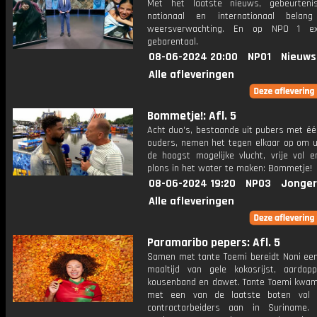
Met het laatste nieuws, gebeurteni
nationaal en internationaal bela
weersverwachting. En op NPO 1 e
gebarentaal.
08-06-2024 20:00
NPO1
Nieuws
Alle afleveringen
Bommetje!: Afl. 5
Acht duo's, bestaande uit pubers met éé
ouders, nemen het tegen elkaar op om ui
de hoogst mogelijke vlucht, vrije val 
plons in het water te maken: Bommetje!
08-06-2024 19:20
NPO3
Jonger
Alle afleveringen
Paramaribo pepers: Afl. 5
Samen met tante Toemi bereidt Noni een 
maaltijd van gele kokosrijst, aardapp
kousenband en dawet. Tante Toemi kwam
met een van de laatste boten vol 
contractarbeiders aan in Suriname.