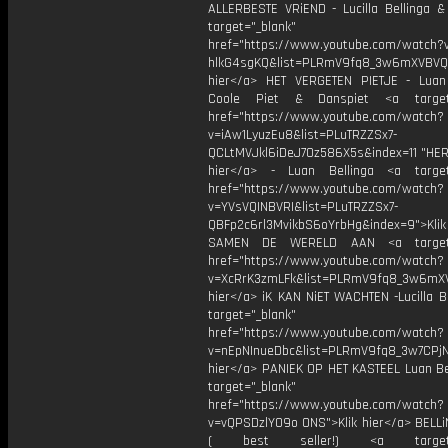
ALLERBESTE VRiEND - Lucilla Bellinga 
target="_blank"
href="https://www.youtube.com/watch?
hlkG4sgKQ&list=PLRmV9fq8_3w6mXVBVQ
hier</a> HET VERGETEN PIETJE - Luan 
Coole Piet & Danspiet <a target=
href="https://www.youtube.com/watch?
v=iAw1LyuzEu8&list=PLuTRZZSx7-
QCLtMVJkl6iDeJ7Oz586X5s&index=11 "HERR
hier</a> - Luan Bellinga <a target
href="https://www.youtube.com/watch?
v=YVsVQINBVRI&list=PLuTRZZSx7-
QBFp2c6rl3MvikbS6oYrbHg&index=9">Klik
SAMEN DE WERELD AAN <a target=
href="https://www.youtube.com/watch?
v=XcRrK3zmLFk&list=PLRmV9fq8_3w6mX
hier</a> iK KAN NiET WACHTEN -Lucilla B
target="_blank"
href="https://www.youtube.com/watch?
v=nEpNInueDbc&list=PLRmV9fq8_3w7CPjN
hier</a> PANIEK OP HET KASTEEL Luan Bel
target="_blank"
href="https://www.youtube.com/watch?
v=vQPSDzlYO9o ONS">Klik hier</a> BELL
( best seller!) <a target="