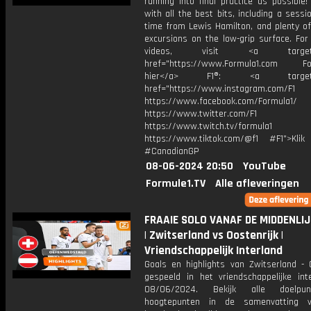
running into final practice as possible
with all the best bits, including a sessi
time from Lewis Hamilton, and plenty of
excursions on the low-grip surface. For
videos, visit <a target="_
href="https://www.Formula1.com Fol
hier</a> F1®: <a target="_
href="https://www.instagram.com/F1
https://www.facebook.com/Formula1/
https://www.twitter.com/F1
https://www.twitch.tv/formula1
https://www.tiktok.com/@f1 #F1">Klik
#CanadianGP
08-06-2024 20:50
YouTube
Formule1.TV
Alle afleveringen
FRAAIE SOLO VANAF DE MIDDENLIJ
| Zwitserland vs Oostenrijk |
Vriendschappelijk Interland
Goals en highlights van Zwitserland - O
gespeeld in het vriendschappelijke int
08/06/2024. Bekijk alle doelpu
hoogtepunten in de samenvatting 