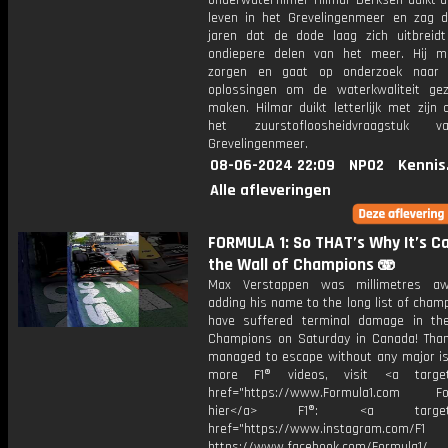
onderwaterfilmer Hilmar Derksen duikt al
leven in het Grevelingenmeer en zag d
jaren dat de dode laag zich uitbreid
ondiepere delen van het meer. Hij m
zorgen en gaat op onderzoek naar m
oplossingen om de waterkwaliteit ge
maken. Hilmar duikt letterlijk met zijn
het zuurstofloosheidvraagstuk 
Grevelingenmeer.
08-06-2024 22:09
NPO2
Kennis
Alle afleveringen
FORMULA 1: So THAT’s Why It’s Ca
the Wall of Champions 🫨
Max Verstappen was millimetres a
adding his name to the long list of cha
have suffered terminal damage in th
Champions on Saturday in Canada! Thank
managed to escape without any major is
more F1® videos, visit <a target=
href="https://www.Formula1.com Fol
hier</a> F1®: <a target="_
href="https://www.instagram.com/F1
https://www.facebook.com/Formula1/