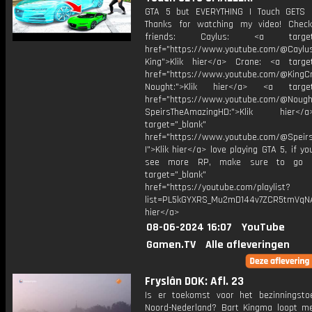
GTA 5 but EVERYTHING I Touch GETS 
Thanks for watching my video! Chec
friends: Caylus: <a target="
href="https://www.youtube.com/@Caylu
King">Klik hier</a> Crane: <a target
href="https://www.youtube.com/@KingC
Nought:">Klik hier</a> <a target=
href="https://www.youtube.com/@Nought
SpeirsTheAmazingHD:">Klik hier
target="_blank"
href="https://www.youtube.com/@Speir
I">Klik hier</a> love playing GTA 5, if y
see more RP, make sure to go h
target="_blank"
href="https://youtube.com/playlist?
list=PL5kGYXRS_Mu2mD144v7ZCR5tmVqNAi
hier</a>
08-06-2024 16:07
YouTube
Gamen.TV
Alle afleveringen
Fryslân DOK: Afl. 23
Is er toekomst voor het bezinningsto
Noord-Nederland? Bart Kingma loopt m