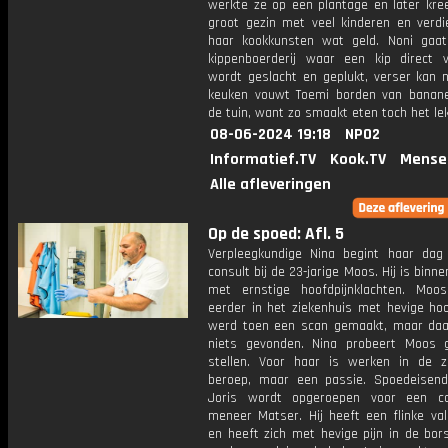
werkte ze op een plantage en later kre
groot gezin met veel kinderen en verd
haar kookkunsten wat geld. Noni gaa
kippenboerderij waar een kip direct 
wordt geslacht en geplukt, verser kan n
keuken vouwt Toemi borden van banane
de tuin, want zo smaakt eten toch het lek
08-06-2024 19:18
NPO2
Informatief.TV
Kook.TV
Mense
Alle afleveringen
Op de spoed: Afl. 5
Verpleegkundige Nina begint haar da
consult bij de 23-jarige Moos. Hij is binn
met ernstige hoofdpijnklachten. Mo
eerder in het ziekenhuis met hevige hoo
werd toen een scan gemaakt, maar da
niets gevonden. Nina probeert Moos 
stellen. Voor haar is werken in de 
beroep, maar een passie. Spoedeisend
Joris wordt opgeroepen voor een co
meneer Matser. Hij heeft een flinke va
en heeft zich met hevige pijn in de bor