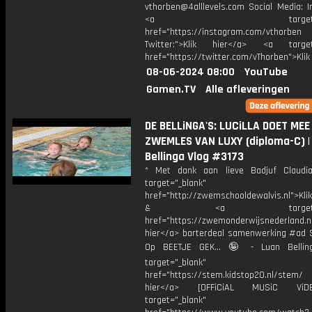
vthorben@4alllevels.com Social Media: I
<a target="_bl
href="https://instagram.com/vthorben
Twitter:">Klik hier</a> <a target=
href="https://twitter.com/vThorben">Klik
08-06-2024 08:00
YouTube
Gamen.TV
Alle afleveringen
DE BELLiNGA'S: LUCiLLA DOET MEE
ZWEMLES VAN LUXY (diploma-C) |
Bellinga Vlog #3173
* Met dank aan lieve Badjuf Claudi
target="_blank"
href="http://zwemschooldewalvis.nl">Kli
& <a target="_bl
href="https://zwemonderwijsnederland.nl
hier</a> barterdeal samenwerking #ad 
Op BEETJE GEK... 🤪 - Luan Bell
target="_blank"
href="https://stem.kidstop20.nl/ste
hier</a> [OFFiCiAL MUSiC Vi
target="_blank"