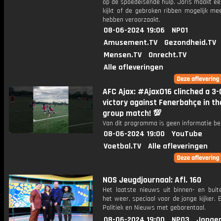
op de spoedeisende hulp. Joris maakt ee
kijkt of de gebroken ribben mogelijk me
hebben veroorzaakt.
08-06-2024 19:06
NPO1
Amusement.TV
Gezondheid.TV
Mensen.TV
Onrecht.TV
Alle afleveringen
AFC Ajax: #AjaxO16 clinched a 3-
victory against Fenerbahçe in th
group match! 💯
Van dit programma is geen informatie be
08-06-2024 19:00
YouTube
Voetbal.TV
Alle afleveringen
NOS Jeugdjournaal: Afl. 160
Het laatste nieuws uit binnen- en buit
het weer, speciaal voor de jonge kijker.
Politiek en Nieuws met gebarentaal.
08-06-2024 19:00
NPO3
Jonger