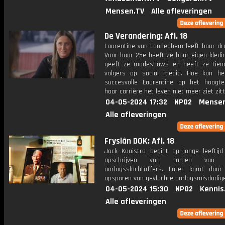
Mensen.TV
Alle afleveringen
De Verandering: Afl. 18
Laurentine van Landeghem leeft haar dr
Voor haar 25e heeft ze haar eigen kledi
geeft ze modeshows en heeft ze tien
volgers op social media. Hoe kan h
succesvolle Laurentine op het hoogt
haar carrière het leven niet meer ziet zit
04-05-2024 17:32
NPO2
Mensen
Alle afleveringen
Fryslân DOK: Afl. 18
Jack Kooistra begint op jonge leeftij
opschrijven van namen van v
oorlogsslachtoffers. Later komt daa
opsporen van gevluchte oorlogsmisdadiger
04-05-2024 15:30
NPO2
Kennis
Alle afleveringen