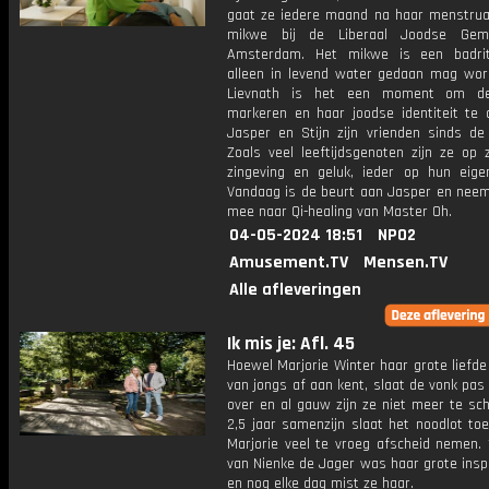
gaat ze iedere maand na haar menstruat
mikwe bij de Liberaal Joodse Gem
Amsterdam. Het mikwe is een badrit
alleen in levend water gedaan mag wor
Lievnath is het een moment om de
markeren en haar joodse identiteit te
Jasper en Stijn zijn vrienden sinds de 
Zoals veel leeftijdsgenoten zijn ze op 
zingeving en geluk, ieder op hun eige
Vandaag is de beurt aan Jasper en neemt
mee naar Qi-healing van Master Oh.
04-05-2024 18:51
NPO2
Amusement.TV
Mensen.TV
Alle afleveringen
Ik mis je: Afl. 45
Hoewel Marjorie Winter haar grote liefde 
van jongs af aan kent, slaat de vonk pas 
over en al gauw zijn ze niet meer te sc
2,5 jaar samenzijn slaat het noodlot to
Marjorie veel te vroeg afscheid nemen.
van Nienke de Jager was haar grote insp
en nog elke dag mist ze haar.