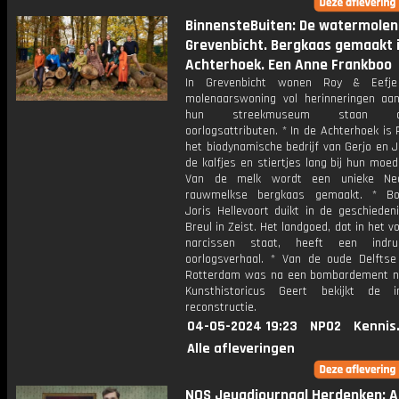
BinnensteBuiten: De watermolen
Grevenbicht. Bergkaas gemaakt 
Achterhoek. Een Anne Frankboo
In Grevenbicht wonen Roy & Eefj
molenaarswoning vol herinneringen aan
hun streekmuseum staan dui
oorlogsattributen. * In de Achterhoek i
het biodynamische bedrijf van Gerjo en 
de kalfjes en stiertjes lang bij hun moede
Van de melk wordt een unieke Ned
rauwmelkse bergkaas gemaakt. * Bo
Joris Hellevoort duikt in de geschieden
Breul in Zeist. Het landgoed, dat in het vo
narcissen staat, heeft een indru
oorlogsverhaal. * Van de oude Delftse
Rotterdam was na een bombardement ni
Kunsthistoricus Geert bekijkt de i
reconstructie.
04-05-2024 19:23
NPO2
Kennis
Alle afleveringen
NOS Jeugdjournaal Herdenken: Af