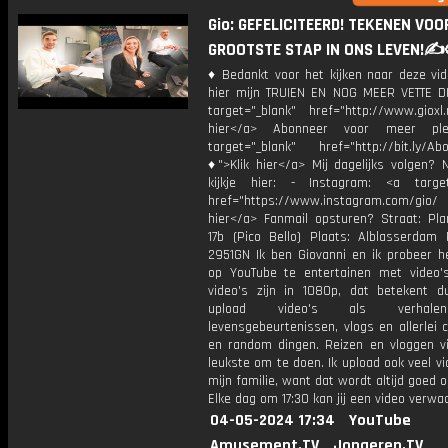
Gio: GEFELICITEERD! TEKENEN VOO
GROOTSTE STAP IN ONS LEVEN!✍️
♦ Bedankt voor het kijken naar deze vid
hier mijn TRUIEN EN NOG MEER VETTE D
target="_blank" href="http://www.gioxl.
hier</a> Abonneer voor meer ple
target="_blank" href="http://bit.ly/Ab
♦">Klik hier</a> Mij dagelijks volgen?
kijkje hier: - Instagram: <a target
href="https://www.instagram.com/gio
hier</a> Fanmail opsturen? Straat: Pl
17b (Pico Bello) Plaats: Alblasserdam 
2951GN Ik ben Giovanni en ik probeer he
op YouTube te entertainen met video's
video's zijn in 1080p, dat betekent d
upload video's als verhale
levensgebeurtenissen, vlogs en allerlei 
en random dingen. Reizen en vloggen vi
leukste om te doen. Ik upload ook veel v
mijn familie, want dat wordt altijd goed 
Elke dag om 17:30 kan jij een video verwa
04-05-2024 17:34
YouTube
Amusement.TV
Jongeren.TV