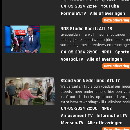
https://www.tiktok.com/@f1 #F1">Klik hi
04-05-2024 22:14
YouTube
Formule1.TV
Alle afleveringen
NOS Studio Sport: Afl. 18
Livebeelden en/of samenvattinge
belangrijkste sportwedstrijden en -ev
van de dag, met interviews en reportages
04-05-2024 22:00
NPO1
Sporte
Voetbal.TV
Alle afleveringen
Stand van Nederland: Afl. 17
We verspillen kilo's aan voedsel per maan
steeds meer ondernemers hier een ver
in. Staat dit haaks op elkaar of zorgt
extra bewustwording? Jill Bleiksloot zoekt
04-05-2024 22:00
NPO2
Amusement.TV
Informatief.TV
Mensen.TV
Alle afleveringen