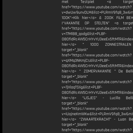
met Testpiet <a target="_
href="https://www.youtube.com/watch?
v=dwUw9unvDLM&list=PLRmV9fq8_3w6
100K">Klik hier</a> & 200K FiLM BE
|“VAKANTiE OP STELTEN” <a target=
href="https://www.youtube.com/watch?
v=77Ml88_qodg&list=PL8F-
O8OfidRc4W5CrHYvYU3eeEx5ftMTR&index=
hier</a> " 1000 ZONNESTRAL
target="_blank"
href="https://www.youtube.com/watch?
v=qXMq3NKmjCs&list=PL8F-
O8OfidRc4W5CrHYvYU3eeEx5ftMTR&index=
hier</a> " ZOMERVAKANTIE " De Bell
target="_blank"
href="https://www.youtube.com/watch?
v=7jXlaqTSIig&list=PL8F-
O8OfidRc4W5CrHYvYU3eeEx5ftMTR&index=
hier</a> “IJSJES" - Lucilla Bel
target="_blank"
href="https://www.youtube.com/watch?
v=iUojneKmWKw&list=PLRmV9fq8_3w6mX
hier</a> “ZWAARTEKRACHT” - Luan Be
target="_blank"
href="https://www.youtube.com/watch?