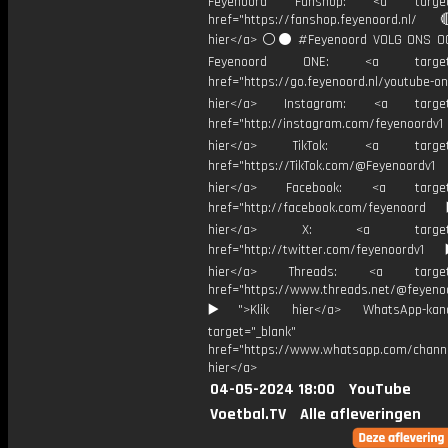
Feyenoord Fanshop: <a target="
href="https://fanshop.feyenoord.nl/
hier</a> ⚪️⚫ #Feyenoord VOLG ONS OO
Feyenoord ONE: <a target="
href="https://go.feyenoord.nl/youtube-on
hier</a> Instagram: <a target=
href="http://instagram.com/feyenoordv1
hier</a> TikTok: <a target="
href="https://TikTok.com/@Feyenoordv1
hier</a> Facebook: <a target="
href="http://facebook.com/feyenoord
hier</a> X: <a target="_
href="http://twitter.com/feyenoordv1
hier</a> Threads: <a target="
href="https://www.threads.net/@feyeno
▶️">Klik hier</a> WhatsApp-kan
target="_blank"
href="https://www.whatsapp.com/chann
hier</a>
04-05-2024 18:00
YouTube
Voetbal.TV
Alle afleveringen