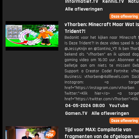
Informatief.TV
Kennis.TV
Natu
Alle afleveringen
vThorben: Minecraft Maar Wat I
Trident?!
Bedankt voor het kijken naar Minecraft
Is Deze Trident?! In deze video speel ik
@JessyKnijn en @Santino_YT! Ik ben Thor
bekend als "vThorben" en ik upload dage
gaming video om 16:30 uur. Abonneer e
belletje aan om niets te missen! Geb
Support a Creator Code! Fortnite: vTho
Business: vthorben@4alllevels.com Soci
Instagram: <a target="_
href="https://instagram.com/vthorben
Twitter:">Klik hier</a> <a target=
href="https://twitter.com/vThorben">Klik
04-05-2024 08:00
YouTube
Gamen.TV
Alle afleveringen
Tijd voor MAX: Compilatie van
fragmenten van de afgelopen w