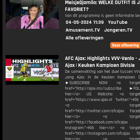
MeisjeDjamila: WELKE OUTFIT IS
FAVORIET?
Van dit programma is geen informatie be
04-05-2024 11:39
YouTube
Amusement.TV
Jongeren.TV
Alle afleveringen
AFC Ajax: Highlights VVV-Venlo -
Ajax | Keuken Kampioen Divisie
De samenvatting van het duel tussen VVV
Jong Ajax in de Keuken Kampioen Di
►SUBSCRIBE NOW <a target="
href="http://ajax.ms/subscribe ►FOL
hier</a> US Website: <a target=
href="https://www.ajax.nl Twitter:">Kli
<a target="_bl
href="http://twitter.com/afcajax Facebo
hier</a> <a target="_
href="http://facebook.com/afcajax
Instagram:">Klik hier</a> <a target
href="http://instagram.com/afcajax TikT
hier</a> <a target="_