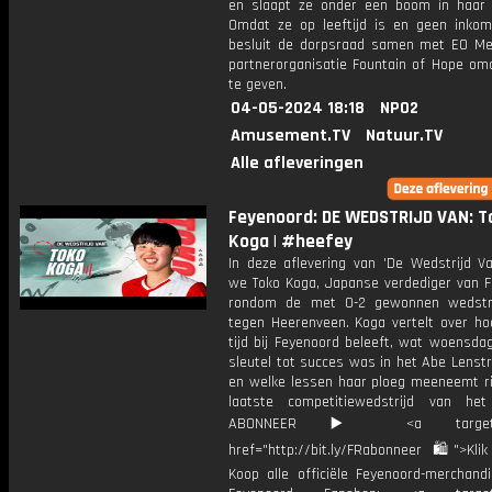
en slaapt ze onder een boom in haar
Omdat ze op leeftijd is en geen inkom
besluit de dorpsraad samen met EO Me
partnerorganisatie Fountain of Hope om
te geven.
04-05-2024 18:18
NPO2
Amusement.TV
Natuur.TV
Alle afleveringen
Feyenoord: DE WEDSTRIJD VAN: T
Koga | #heefey
In deze aflevering van 'De Wedstrijd Va
we Toko Koga, Japanse verdediger van F
rondom de met 0-2 gewonnen wedstri
tegen Heerenveen. Koga vertelt over ho
tijd bij Feyenoord beleeft, wat woensda
sleutel tot succes was in het Abe Lenst
en welke lessen haar ploeg meeneemt ri
laatste competitiewedstrijd van het
ABONNEER ▶️ <a target="_
href="http://bit.ly/FRabonneer 🛍">Klik
Koop alle officiële Feyenoord-merchandi