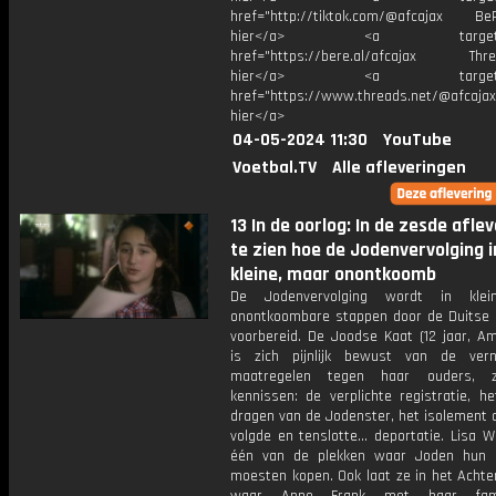
href="http://tiktok.com/@afcajax BeRe
hier</a> <a target="_
href="https://bere.al/afcajax Threa
hier</a> <a target="_
href="https://www.threads.net/@afcajax
hier</a>
04-05-2024 11:30
YouTube
Voetbal.TV
Alle afleveringen
13 In de oorlog: In de zesde aflev
te zien hoe de Jodenvervolging i
kleine, maar onontkoomb
De Jodenvervolging wordt in kle
onontkoombare stappen door de Duitse 
voorbereid. De Joodse Kaat (12 jaar, A
is zich pijnlijk bewust van de ver
maatregelen tegen haar ouders, 
kennissen: de verplichte registratie, h
dragen van de Jodenster, het isolement 
volgde en tenslotte... deportatie. Lisa 
één van de plekken waar Joden hun 
moesten kopen. Ook laat ze in het Achte