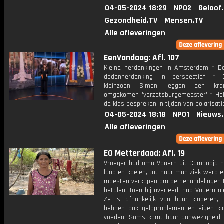
04-05-2024 18:29
NPO2
Geloof
Gezondheid.TV
Mensen.TV
Alle afleveringen
EenVandaag: Afl. 107
Kleine herdenkingen in Amsterdam * D
dodenherdenking in perspectief *
kleinzoon Simon leggen een kra
omgekomen 'verzetsburgemeester' * Hol
de klas bespreken in tijden van polarisati
04-05-2024 18:18
NPO1
Nieuws
Alle afleveringen
EO Metterdaad: Afl. 19
Vroeger had oma Vouern uit Cambodja h
land en koeien, tot haar man ziek werd e
moesten verkopen om de behandelingen 
betalen. Toen hij overleed, had Vouern n
Ze is afhankelijk van haar kinderen,
hebben ook geldproblemen en eigen ki
voeden. Soms komt haar aanwezigheid s