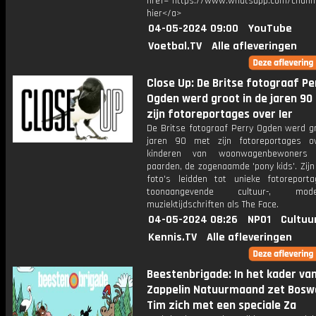
href="https://www.whatsapp.com/chann
hier</a>
04-05-2024 09:00
YouTube
Voetbal.TV
Alle afleveringen
Close Up: De Britse fotograaf Pe
Ogden werd groot in de jaren 90
zijn fotoreportages over Ier
De Britse fotograaf Perry Ogden werd gr
jaren 90 met zijn fotoreportages o
kinderen van woonwagenbewoners
paarden, de zogenaamde 'pony kids'. Zijn
foto's leidden tot unieke fotoreport
toonaangevende cultuur-, m
muziektijdschriften als The Face.
04-05-2024 08:26
NPO1
Cultuu
Kennis.TV
Alle afleveringen
Beestenbrigade: In het kader va
Zappelin Natuurmaand zet Bosw
Tim zich met een speciale Za