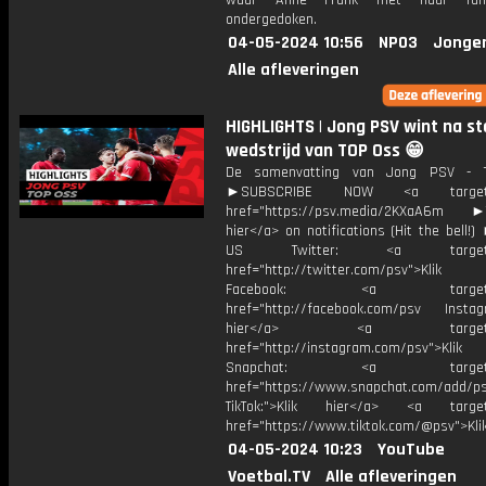
waar Anne Frank met haar fami
ondergedoken.
04-05-2024 10:56
NPO3
Jonge
Alle afleveringen
HIGHLIGHTS | Jong PSV wint na st
wedstrijd van TOP Oss 😁
De samenvatting van Jong PSV - 
►SUBSCRIBE NOW <a target="
href="https://psv.media/2KXaA6m ►T
hier</a> on notifications (Hit the bell
US Twitter: <a target="_
href="http://twitter.com/psv">Klik
Facebook: <a target="_
href="http://facebook.com/psv Instagr
hier</a> <a target="_
href="http://instagram.com/psv">Klik
Snapchat: <a target="_
href="https://www.snapchat.com/add/p
TikTok:">Klik hier</a> <a target=
href="https://www.tiktok.com/@psv">Klik
04-05-2024 10:23
YouTube
Voetbal.TV
Alle afleveringen