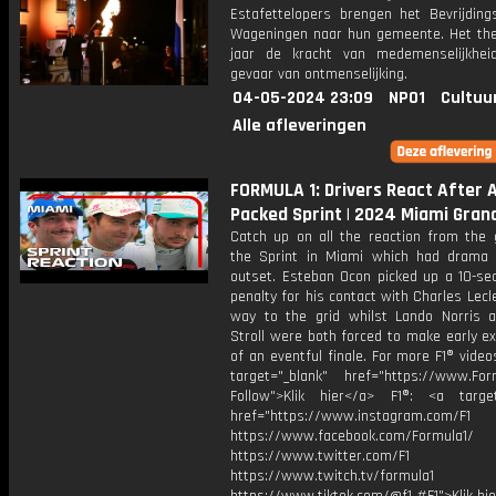
Estafettelopers brengen het Bevrijding
Wageningen naar hun gemeente. Het the
jaar de kracht van medemenselijkhe
gevaar van ontmenselijking.
04-05-2024 23:09
NPO1
Cultuu
Alle afleveringen
FORMULA 1: Drivers React After A
Packed Sprint | 2024 Miami Grand
Catch up on all the reaction from the g
the Sprint in Miami which had drama
outset. Esteban Ocon picked up a 10-se
penalty for his contact with Charles Lecl
way to the grid whilst Lando Norris 
Stroll were both forced to make early e
of an eventful finale. For more F1® videos
target="_blank" href="https://www.For
Follow">Klik hier</a> F1®: <a target
href="https://www.instagram.com/F1
https://www.facebook.com/Formula1/
https://www.twitter.com/F1
https://www.twitch.tv/formula1