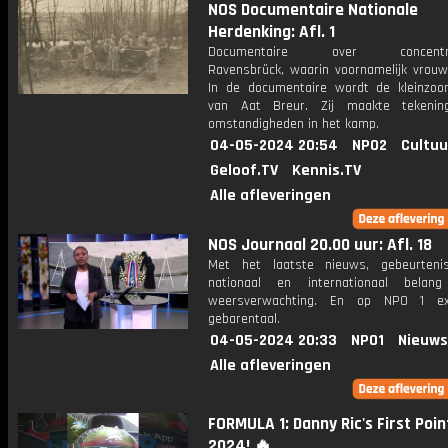
NOS Documentaire Nationale
Herdenking: Afl. 1
Documentaire over concentra
Ravensbrück, waarin voornamelijk vrouw
In de documentaire wordt de kleinzoo
van Aat Breur. Zij maakte tekenin
omstandigheden in het kamp.
04-05-2024 20:54
NPO2
Cultuu
Geloof.TV
Kennis.TV
Alle afleveringen
NOS Journaal 20.00 uur: Afl. 18
Met het laatste nieuws, gebeurteni
nationaal en internationaal bela
weersverwachting. En op NPO 1 e
gebarentaal.
04-05-2024 20:33
NPO1
Nieuws
Alle afleveringen
FORMULA 1: Danny Ric's First Poin
2024! 🔥