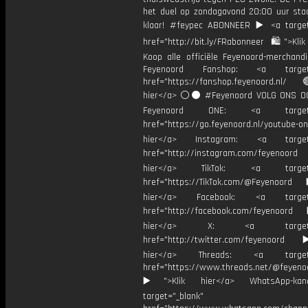
het duel op zondagavond 20:00 uur staa
klaar! #feypec ABONNEER ▶️ <a target
href="http://bit.ly/FRabonneer 🛍">Klik
Koop alle officiële Feyenoord-merchandi
Feyenoord Fanshop: <a target="
href="https://fanshop.feyenoord.nl/
hier</a> ⚪️⚫ #Feyenoord VOLG ONS OO
Feyenoord ONE: <a target="
href="https://go.feyenoord.nl/youtube-on
hier</a> Instagram: <a target=
href="http://instagram.com/feyenoord
hier</a> TikTok: <a target="
href="https://TikTok.com/@Feyenoord
hier</a> Facebook: <a target="
href="http://facebook.com/feyenoord
hier</a> X: <a target="_
href="http://twitter.com/feyenoord
hier</a> Threads: <a target="
href="https://www.threads.net/@feyeno
▶️">Klik hier</a> WhatsApp-kan
target="_blank"