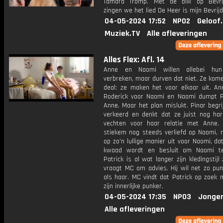
Tamara Tromp. Met de blik op Bevri
zingen we het lied De Heer is mijn Bevrijd
04-05-2024 17:52
NPO2
Geloof
Muziek.TV
Alle afleveringen
Alles Flex: Afl. 14
Anne en Naomi willen allebei hun 
verbreken, maar durven dat niet. Ze kom
deal: ze maken het voor elkaar uit. A
Roderick voor Naomi en Naomi dumpt P
Anne. Maar het plan mislukt. Pinar begr
verkeerd en denkt dat ze juist nog ha
vechten voor haar relatie met Anne.
stiekem nog steeds verliefd op Naomi, 
op zo'n lullige manier uit voor Naomi, da
kwaad wordt en besluit om Naomi te
Patrick is al wat langer zijn kledingstijl 
vraagt MC om advies. Hij wil net zo pu
als haar. MC vindt dat Patrick op zoek 
zijn innerlijke punker.
04-05-2024 17:35
NPO3
Jonger
Alle afleveringen