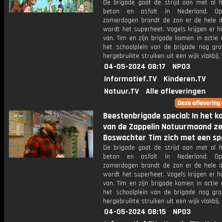
De brigade gaat de strijd aan met al h
beton en asfalt in Nederland. 
zomerdagen brandt de zon er de hele 
wordt het superheet. Vogels krijgen er h
van. Tim en zijn brigade komen in actie
het schoolplein van de brigade nog gr
hergebruikte struiken uit een wijk vlakbij.
04-05-2024 08:17
NPO3
Informatief.TV
Kinderen.TV
Natuur.TV
Alle afleveringen
Beestenbrigade special: In het k
van de Zappelin Natuurmaand ze
Boswachter Tim zich met een sp
De brigade gaat de strijd aan met al h
beton en asfalt in Nederland. 
zomerdagen brandt de zon er de hele 
wordt het superheet. Vogels krijgen er h
van. Tim en zijn brigade komen in actie
het schoolplein van de brigade nog gr
hergebruikte struiken uit een wijk vlakbij.
04-05-2024 08:15
NPO3