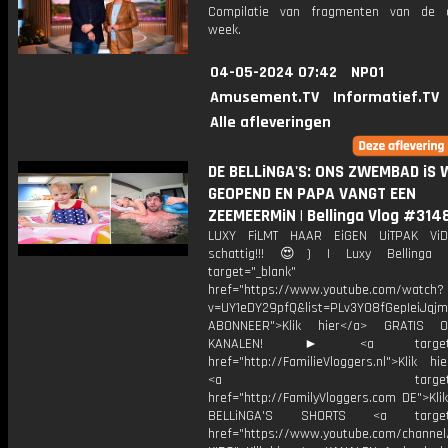
Compilatie van fragmenten van de a
week.
04-05-2024 07:42
NPO1
Amusement.TV
Informatief.TV
Alle afleveringen
DE BELLiNGA'S: ONS ZWEMBAD iS 
GEOPEND EN PAPA VANGT EEN
ZEEMEERMiN | Bellinga Vlog #314
LUXY FiLMT HAAR EiGEN UiTPAK Vi
schattig!!! 😍) | Luxy Belling
target="_blank"
href="https://www.youtube.com/watch?
v=UY1eDY29pfQ&list=PLv3Y08fGepIeiJq
ABONNEER">Klik hier</a> GRATIS
KANALEN! ► <a target="_
href="http://FamilieVloggers.nl">Klik h
<a target="_bl
href="http://FamilyVloggers.com DE">Kli
BELLiNGA'S SHORTS <a target="
href="https://www.youtube.com/chann