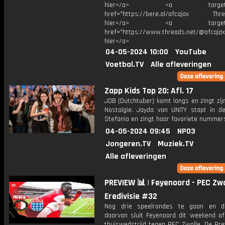
hier</a> <a target="_
href="https://bere.al/afcajax Threa
hier</a> <a target="_
href="https://www.threads.net/@afcajax
hier</a>
04-05-2024 10:00
YouTube
Voetbal.TV
Alle afleveringen
Zapp Kids Top 20: Afl. 17
JOB (Dutchtuber) komt langs en zingt zi
Nostalgie. Jayda van UNITY stapt in de
Stefania en zingt haar favoriete nummer
04-05-2024 09:45
NPO3
Jongeren.TV
Muziek.TV
Alle afleveringen
PREVIEW 📊 | Feyenoord - PEC Zwol
Eredivisie #32
Nog drie speelrondes te gaan en d
daarvan sluit Feyenoord dit weekend a
thuiswedstrijd tegen PEC Zwolle. De Pre