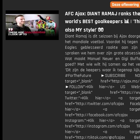
AFC Ajax: DIANT RAMAJ ranks th
world's BEST goalkeepers 📊 | 'Thi
also MY style!' 🧤
Diant Ramaj is dit seizoen bij Ajax doorg
het mondiale voetbal. Voordat hij tegen
Eagles geblesseerd raakte aan zijn 
spraken we hem over zijn grote obsessie
Wat maakt Manuel Neuer en Gigi Buff
goed? Met wie wilt hij samen op het ve
'Dit zijn de keepers waar ik tegenop kij
#ForTheFuture ►SUBSCRIBE 
target="_blank" href="http://ajax.ms/
►FOLLOW">Klik hier</a> US Webs
target="_blank" href="https://www
Twitter:">Klik hier</a> <a target=
href="http://twitter.com/afcajax Facebo
hier</a> <a target="_
href="http://facebook.com/afcajax
Instagram:">Klik hier</a> <a target
href="http://instagram.com/afcajax TikT
hier</a> <a target="_
href="http://tiktok.com/@afcajax BeRe