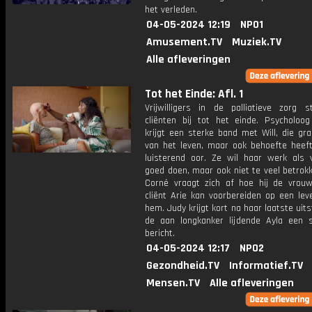
het verleden.
04-05-2024 12:19
NPO1
Amusement.TV
Muziek.TV
Alle afleveringen
Tot het Einde: Afl. 1
Vrijwilligers in de palliatieve zorg 
cliënten bij tot het einde. Psycholoo
krijgt een sterke band met Will, die gr
van het leven, maar ook behoefte heef
luisterend oor. Ze wil haar werk als vr
goed doen, maar ook niet te veel betrok
Corné vraagt zich af hoe hij de vrouw
cliënt Arie kan voorbereiden op een lev
hem. Judy krijgt kort na haar laatste uit
de aan longkanker lijdende Ayla een 
bericht.
04-05-2024 12:17
NPO2
Gezondheid.TV
Informatief.TV
Mensen.TV
Alle afleveringen