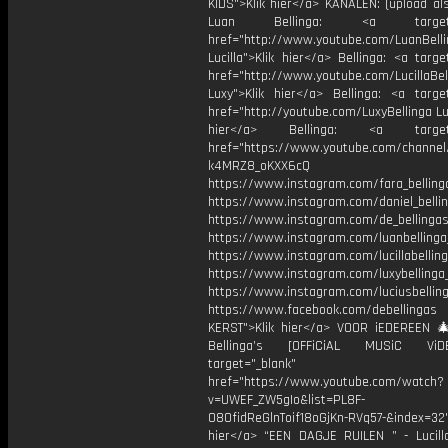
KIDS">Klik hier</a> KANALEN: (upload al
Luan Bellinga: <a target="
href="http://www.youtube.com/LuanBell
Lucilla">Klik hier</a> Bellinga: <a targe
href="http://www.youtube.com/LucillaBel
Luxy">Klik hier</a> Bellinga: <a target
href="http://youtube.com/LuxyBellinga Lu
hier</a> Bellinga: <a target="
href="https://www.youtube.com/channe
k4MRZ8_oKXX6cQ
https://www.instagram.com/fara_belling
https://www.instagram.com/daniel_belli
https://www.instagram.com/de_bellingas_
https://www.instagram.com/luanbellinga
https://www.instagram.com/lucillabelling
https://www.instagram.com/luxybellinga
https://www.instagram.com/luciusbellin
https://www.facebook.com/debellingas
KERST">Klik hier</a> VOOR iEDEREEN 
Bellinga’s [OFFiCiAL MUSiC Vi
target="_blank"
href="https://www.youtube.com/watch?
v=UWEF_ZW5gIo&list=PL8F-
O8OfidReGlnToif18oGjKn-RVq57-&index=32"
hier</a> “EEN DAGJE RUILEN ” - Lucilla