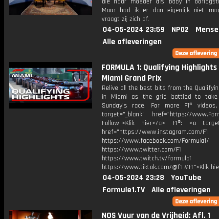
die haar moeder als baby in oorlogsti
Maar had ik er dan eigenlijk niet mog
vraagt zij zich af.
04-05-2024 23:59
NPO2
Mense
Alle afleveringen
FORMULA 1: Qualifying Highlights
Miami Grand Prix
Relive all the best bits from the Qualifyi
in Miami as the grid battled to take
Sunday's race. For more F1® videos,
target="_blank" href="https://www.For
Follow">Klik hier</a> F1®: <a target
href="https://www.instagram.com/F1
https://www.facebook.com/Formula1/
https://www.twitter.com/F1
https://www.twitch.tv/formula1
https://www.tiktok.com/@f1 #F1">Klik hi
04-05-2024 23:28
YouTube
Formule1.TV
Alle afleveringen
NOS Vuur van de Vrijheid: Afl. 1