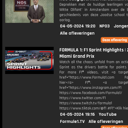
Geprekken met de huidige leerlingen v
Witte Olifant' in Amsterdam over de b
geschiedenis van deze Joodse school t
oorlog.
04-05-2024 19:20
NPO3
Jonger
Alle afleveringen
FORMULA 1: F1 Sprint Highlights |
Miami Grand Prix
Watch all the chaos unfold from an acti
Sprint as the drivers battle for points
For more F1® videos, visit <a target
href="https://www.Formula1.com Fol
hier</a> F1®: <a target="_
href="https://www.instagram.com/F1
https://www.facebook.com/Formula1/
https://www.twitter.com/F1
https://www.twitch.tv/formula1
https://www.tiktok.com/@f1 #F1">Klik hi
04-05-2024 19:16
YouTube
Formule1.TV
Alle afleveringen