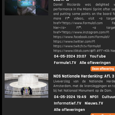
Daniel Ricciardo was delighted 
performance in the Miami Sprint after s
and putting some points on the board fo
more F1® videos, visit <a target=
href="https://www.Formula1.com Fol
hier</a> F1®: <a target="_
href="https://www.instagram.com/F1
https://www.facebook.com/Formula1/
https://www.twitter.com/F1
https://www.twitch.tv/formula1
https://www.tiktok.com/@f1 #F1">Klik hi
04-05-2024 20:07
YouTube
Formule1.TV
Alle afleveringen
NOS Nationale Herdenking: Afl. 3
Liveverslag van de Nationale Herde
Amsterdam, met de kransleggingen en t
bij het Nationaal Monument op de Dam.
04-05-2024 19:49
NPO1
Cultuu
Informatief.TV
Nieuws.TV
Alle afleveringen