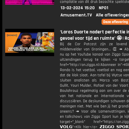
compilatie van dit druk bezochte spektake
13-02-2024 15:20
NPO1
Amusement.TV
Alle afleveringe
‘Laros Duarte nadert perfectie i
gevoel voor tijd en ruimte’ 🤩 | 
Bij de Cor Potcast zijn ze lovend
middenvelder van Groningen... 👏 ↠ Ab
nu op het YouTube kanaal van Ziggo Spor
uitzendingen terug te kijken <a target
href="http://on.ziggo.nl/Abonneer In">Kli
Rondo is het voetbal, voetbal en nog ee
dat de klok slaat. Aan tafel bij Wytse va
sluiten analisten als Marco van Bas
Gullit, Youri Mulder, Rafael van der Vaart
Boulahrouz regelmatig aan om over de ac
van het nationale en internationale v
discussiëren. De deskundigen schuwen d
meningen niet. Met wie ben jij het grond
oneens? ↠ Voor alle samenvattingen, i
en talkshows van Ziggo Sport kun je kij
target="_blank" href="https://on.ziggo
𝗩𝗢𝗟𝗚">Klik hier</a> 𝗭𝗜𝗚𝗚𝗢 𝗦𝗣𝗢