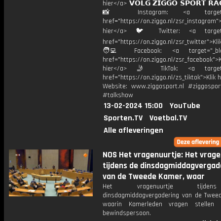
hier</a> 𝗩𝗢𝗟𝗚 𝗭𝗜𝗚𝗚𝗢 𝗦𝗣𝗢𝗥𝗧 𝗥𝗔
📸 Instagram: <a target="_
href="https://on.ziggo.nl/zsr_instagram">
hier</a> 🐦 Twitter: <a target=
href="https://on.ziggo.nl/zsr_twitter">Kli
🧑‍💻 Facebook: <a target="_bla
href="https://on.ziggo.nl/zsr_facebook">K
hier</a> 🤳 TikTok: <a target=
href="https://on.ziggo.nl/zs_tiktok">Klik h
Website: www.ziggosport.nl #ziggospo
#talkshow
13-02-2024 15:00
YouTube
Sporten.TV
Voetbal.TV
Alle afleveringen
NOS Het vragenuurtje: Het vrage
tijdens de dinsdagmiddagvergad
van de Tweede Kamer, waar
Het vragenuurtje tijd
dinsdagmiddagvergadering van de Twee
waarin Kamerleden vragen stellen
bewindspersoon.