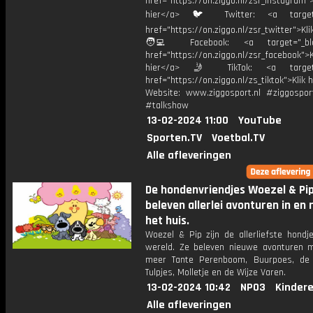
href="https://on.ziggo.nl/zsr_instagram">
hier</a> 🐦 Twitter: <a target=
href="https://on.ziggo.nl/zsr_twitter">Kli
🧑‍💻 Facebook: <a target="_bla
href="https://on.ziggo.nl/zsr_facebook">K
hier</a> 🤳 TikTok: <a target=
href="https://on.ziggo.nl/zs_tiktok">Klik h
Website: www.ziggosport.nl #ziggospo
#talkshow
13-02-2024 11:00
YouTube
Sporten.TV
Voetbal.TV
Alle afleveringen
De hondenvriendjes Woezel & Pi
beleven allerlei avonturen in en 
het huis.
Woezel & Pip zijn de allerliefste hondj
wereld. Ze beleven nieuwe avonturen 
meer Tante Perenboom, Buurpoes, de
Tulpjes, Molletje en de Wijze Varen.
13-02-2024 10:42
NPO3
Kinder
Alle afleveringen