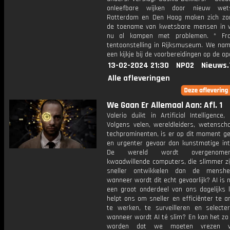
onleefbare wijken door nieuw wetsv
Rotterdam en Den Haag maken zich zo
de toename van kwetsbare mensen in w
nu al kampen met problemen. * Fra
tentoonstelling in Rijksmuseum. We nam
een kijkje bij de voorbereidingen op de op
13-02-2024 21:30
NPO2
Nieuws.
Alle afleveringen
We Gaan Er Allemaal Aan: Afl. 1
Valerio duikt in Artificial Intelligence,
Volgens velen, wereldleiders, wetensch
techprominenten, is er op dit moment ge
en urgenter gevaar dan kunstmatige inte
De wereld wordt overgenome
kwaadwillende computers, die slimmer zi
sneller ontwikkelen dan de menshe
wanneer wordt dit echt gevaarlijk? AI is n
een groot onderdeel van ons dagelijks l
helpt ons om sneller en efficiënter te a
te werken, te surveilleren en selecte
wanneer wordt AI té slim? En kan het zo 
worden dat we moeten vrezen v