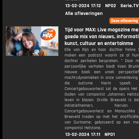
13-02-2024 17:12
NPO2
Serie.TV
Alle afleveringen
Tijd voor MAX: Live magazine me
goede mix van nieuws, informati
kunst, cultuur en entertainme
Elle van Rijn en haar dochter Feline 
maken een podcast waarin ze al hun
dochter perikelen bespreken. * Door m
persoonlijke verhalen biedt Koen Brunin
nieuwe boek een uniek perspecti
machtsdynamieken in onze samenleving 
die autisme hierin speelt.
Concertgebouworkest zal de opera Het
Goden van componist Johannes Helst
leven in blazen. Orville Breeveld is é
initiatiefnemers hierva
Concertgebouworkest en Manoushka Z
Breeveld treden op met het onofficiële 
van Suriname; gebaseerd op een mel
componist Helstone.
13-02-2024 17:11
NPO1