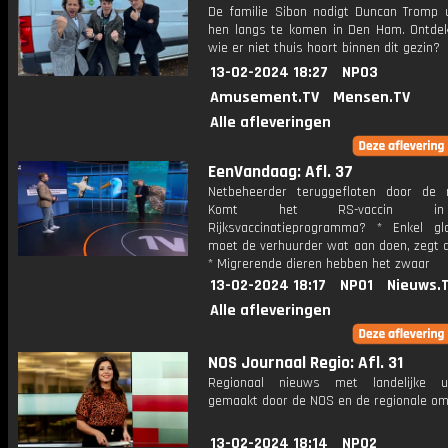
De familie Sibon nodigt Duncan Tromp u
hen langs te komen in Den Ham. Ontde
wie er niet thuis hoort binnen dit gezin?
13-02-2024 18:27
NPO3
Amusement.TV
Mensen.TV
Alle afleveringen
EenVandaag: Afl. 37
Netbeheerder teruggefloten door de 
Komt het RS-vaccin i
Rijksvaccinatieprogramma? * Enkel g
moet de verhuurder wat aan doen, zegt d
* Migrerende dieren hebben het zwaar
13-02-2024 18:17
NPO1
Nieuws.
Alle afleveringen
NOS Journaal Regio: Afl. 31
Regionaal nieuws met landelijke uit
gemaakt door de NOS en de regionale om
13-02-2024 18:14
NPO2