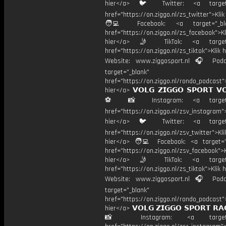
hier</a> 🐦 Twitter: <a target=
href="https://on.ziggo.nl/zs_twitter">Kli
🧑‍💻 Facebook: <a target="_bla
href="https://on.ziggo.nl/zs_facebook">Kl
hier</a> 🤳 TikTok: <a target=
href="https://on.ziggo.nl/zs_tiktok">Klik h
Website: www.ziggosport.nl 🎧 Podc
target="_blank"
href="https://on.ziggo.nl/rondo_podcast">
hier</a> 𝗩𝗢𝗟𝗚 𝗭𝗜𝗚𝗚𝗢 𝗦𝗣𝗢𝗥𝗧 𝗩
⚽️ 📸 Instagram: <a target="
href="https://on.ziggo.nl/zsv_instagram">
hier</a> 🐦 Twitter: <a target=
href="https://on.ziggo.nl/zsv_twitter">Kli
hier</a> 🧑‍💻 Facebook: <a target="
href="https://on.ziggo.nl/zsv_facebook">K
hier</a> 🤳 TikTok: <a target=
href="https://on.ziggo.nl/zs_tiktok">Klik h
Website: www.ziggosport.nl 🎧 Podc
target="_blank"
href="https://on.ziggo.nl/rondo_podcast">
hier</a> 𝗩𝗢𝗟𝗚 𝗭𝗜𝗚𝗚𝗢 𝗦𝗣𝗢𝗥𝗧 𝗥𝗔
📸 Instagram: <a target="_