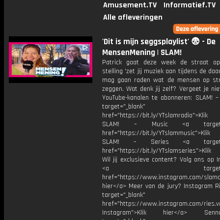
Amusement.TV
Informatief.TV
Alle afleveringen
'Dit is mijn seggsplaylist' 😨 - De
MensenMening | SLAM!
Patrick gaat deze week de straat o
stelling 'zet jij muziek aan tijdens de daa
mag gaan raden wat de mensen op st
zeggen. Wat denk jij zelf? Vergeet je ni
YouTube-kanalen te abonneren: SLAM! –
target="_blank"
href="https://bit.ly/YTslamradio">Klik
SLAM! – Music <a target="_
href="https://bit.ly/YTslammusic">Klik
SLAM! – Series <a target="
href="https://bit.ly/YTslamseries">Klik
Wil jij exclusieve content? Volg ons op 
<a target="_bl
href="https://www.instagram.com/slamoff
hier</a> Meer van de jury? Instagram Ri
target="_blank"
href="https://www.instagram.com/ries.v
Instagram">Klik hier</a> Se