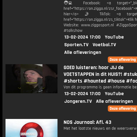
🧑‍💻 Facebook: <a target="_bla
href="https://on.ziggo.nl/zsr_facebook">K
hier</a> 🤳 TikTok: <a target=
href="https://on.ziggo.nl/zs_tiktok">Klik h
Website: www.ziggosport.nl #ZiggoSpo
#talkshow
13-02-2024 17:00
YouTube
Sporten.TV
Voetbal.TV
Alle afleveringen
GOED luisteren: hoor JIJ de
VOETSTAPPEN in dit HUIS?! #stuk
#shorts #haunted #house #foo
Van dit programma is geen informatie be
13-02-2024 17:00
YouTube
Jongeren.TV
Alle afleveringen
NOS Journaal: Afl. 43
Met het laatste nieuws en de weersverw