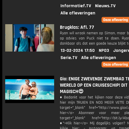
Informatief.TV
Nieuws.TV
Alle afleveringen
Brugklas: Afl. 77
Ryan wil wraak nemen op Simon, maar be
op advies van Puck niet te doen. Rya
dankbaar als dat een goede keuze blijkt te
13-02-2024 17:50
NPO3
Jonger
Serie.TV
Alle afleveringen
Gio: ENIGE ZWEVENDE ZWEMBAD T
WERELD OP EEN CRUISESCHIP! DIT 
MAGISCH😍
♦ Bedankt voor het kijken naar deze vid
hier mijn TRUIEN EN NOG MEER VETTE D
target="_blank" href="http://www.gioxl.
hier</a> Abonneer voor meer ple
target="_blank" href="http://bit.ly/Ab
♦">Klik hier</a> Mij dagelijks volgen?
kijkje hier: - Instagram: <a target