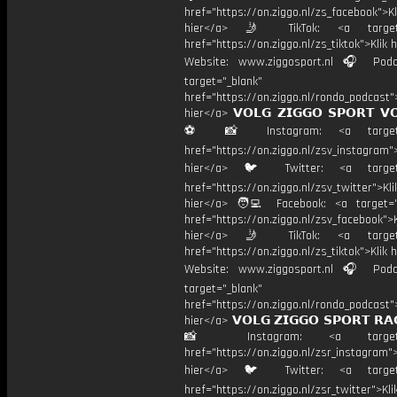
href="https://on.ziggo.nl/zs_facebook">Kl
hier</a> 🤳 TikTok: <a target=
href="https://on.ziggo.nl/zs_tiktok">Klik h
Website: www.ziggosport.nl 🎧 Podc
target="_blank"
href="https://on.ziggo.nl/rondo_podcast">
hier</a> 𝗩𝗢𝗟𝗚 𝗭𝗜𝗚𝗚𝗢 𝗦𝗣𝗢𝗥𝗧 𝗩
⚽️ 📸 Instagram: <a target="
href="https://on.ziggo.nl/zsv_instagram">
hier</a> 🐦 Twitter: <a target=
href="https://on.ziggo.nl/zsv_twitter">Kli
hier</a> 🧑‍💻 Facebook: <a target="
href="https://on.ziggo.nl/zsv_facebook">K
hier</a> 🤳 TikTok: <a target=
href="https://on.ziggo.nl/zs_tiktok">Klik h
Website: www.ziggosport.nl 🎧 Podc
target="_blank"
href="https://on.ziggo.nl/rondo_podcast">
hier</a> 𝗩𝗢𝗟𝗚 𝗭𝗜𝗚𝗚𝗢 𝗦𝗣𝗢𝗥𝗧 𝗥𝗔
📸 Instagram: <a target="_
href="https://on.ziggo.nl/zsr_instagram">
hier</a> 🐦 Twitter: <a target=
href="https://on.ziggo.nl/zsr_twitter">Kli