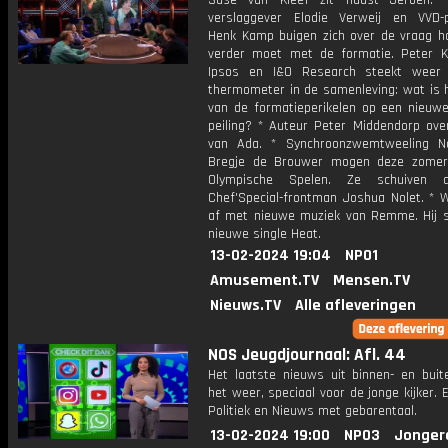
Suse van Kleef zit naast Jeroen. *
verslaggever Elodie Verweij en VVD-
Henk Kamp buigen zich over de vraag h
verder moet met de formatie. Peter 
Ipsos en I&O Research steekt weer
thermometer in de samenleving: wat is h
van de formatieperikelen op een nieuwe 
peiling? * Auteur Peter Middendorp ove
van Ada. * Synchroonzwemtweeling N
Bregje de Brouwer mogen deze zomer
Olympische Spelen. Ze schuiven
Chef'Special-frontman Joshua Nolet. * W
af met nieuwe muziek van Remme. Hij sp
nieuwe single Heat.
13-02-2024 19:04
NPO1
Amusement.TV
Mensen.TV
Nieuws.TV
Alle afleveringen
NOS Jeugdjournaal: Afl. 44
Het laatste nieuws uit binnen- en buit
het weer, speciaal voor de jonge kijker.
Politiek en Nieuws met gebarentaal.
13-02-2024 19:00
NPO3
Jonger