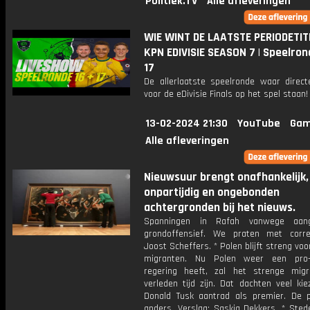
Politiek.TV
Alle afleveringen
WIE WINT DE LAATSTE PERIODETITE
KPN EDIVISIE SEASON 7 | Speelron
17
De allerlaatste speelronde waar direct
voor de eDivisie Finals op het spel staan!
13-02-2024 21:30
YouTube
Gam
Alle afleveringen
Nieuwsuur brengt onafhankelijk,
onpartijdig en ongebonden
achtergronden bij het nieuws.
Spanningen in Rafah vanwege aang
grondoffensief. We praten met corr
Joost Scheffers. * Polen blijft streng voor
migranten. Nu Polen weer een pro-
regering heeft, zal het strenge migra
verleden tijd zijn. Dat dachten veel ki
Donald Tusk aantrad als premier. De pr
anders. Verslag: Saskia Dekkers. * Sted