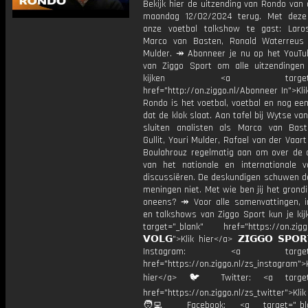
Bekijk hier de uitzending van Rondo van
maandag 12/02/2024 terug. Met deze
onze voetbal talkshow te gast: Laro
Marco van Basten, Ronald Waterreus
Mulder. ↠ Abonneer je nu op het YouTu
van Ziggo Sport om alle uitzendingen
kijken <a target="_b
href="http://on.ziggo.nl/Abonneer In">Kli
Rondo is het voetbal, voetbal en nog ee
dat de klok slaat. Aan tafel bij Wytse va
sluiten analisten als Marco van Bas
Gullit, Youri Mulder, Rafael van der Vaart
Boulahrouz regelmatig aan om over de ac
van het nationale en internationale v
discussiëren. De deskundigen schuwen d
meningen niet. Met wie ben jij het grond
oneens? ↠ Voor alle samenvattingen, i
en talkshows van Ziggo Sport kun je kij
target="_blank" href="https://on.ziggo
𝗩𝗢𝗟𝗚">Klik hier</a> 𝗭𝗜𝗚𝗚𝗢 𝗦𝗣𝗢
Instagram: <a target="_
href="https://on.ziggo.nl/zs_instagram">K
hier</a> 🐦 Twitter: <a target=
href="https://on.ziggo.nl/zs_twitter">Kli
🧑‍💻 Facebook: <a target="_bla