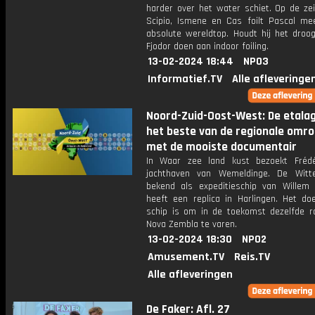
harder over het water schiet. Op de zei
Scipio, Ismene en Cas foilt Pascal m
absolute wereldtop. Houdt hij het droo
Fjodor doen aan indoor foiling.
13-02-2024 18:44
NPO3
Informatief.TV
Alle afleveringe
Noord-Zuid-Oost-West: De etala
het beste van de regionale omr
met de mooiste documentair
In Waar zee land kust bezoekt Fréd
jachthaven van Wemeldinge. De Witt
bekend als expeditieschip van Willem 
heeft een replica in Harlingen. Het doe
schip is om in de toekomst dezelfde r
Nova Zembla te varen.
13-02-2024 18:30
NPO2
Amusement.TV
Reis.TV
Alle afleveringen
De Faker: Afl. 27