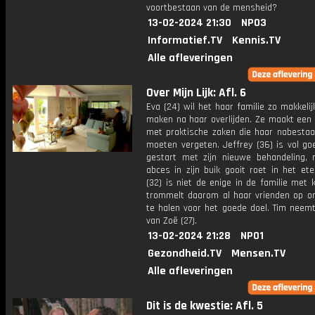
voortbestaan van de mensheid?
13-02-2024 21:30
NPO3
Informatief.TV
Kennis.TV
Alle afleveringen
Over Mijn Lijk: Afl. 6
Eva (24) wil het haar familie zo makkelij
maken na haar overlijden. Ze maakt een
met praktische zaken die haar nabestaa
moeten vergeten. Jeffrey (36) is vol g
gestart met zijn nieuwe behandeling,
abces in zijn buik gooit roet in het et
(32) is niet de enige in de familie met 
trommelt daarom al haar vrienden op o
te halen voor het goede doel. Tim neemt
van Zoë (27).
13-02-2024 21:28
NPO1
Gezondheid.TV
Mensen.TV
Alle afleveringen
Dit is de kwestie: Afl. 5