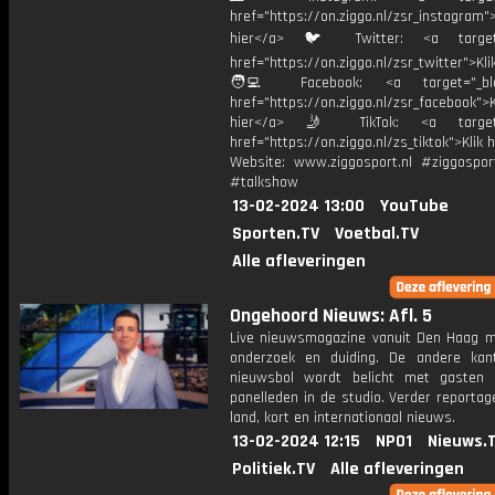
href="https://on.ziggo.nl/zsr_instagram">
hier</a> 🐦 Twitter: <a target=
href="https://on.ziggo.nl/zsr_twitter">Kli
🧑‍💻 Facebook: <a target="_bla
href="https://on.ziggo.nl/zsr_facebook">K
hier</a> 🤳 TikTok: <a target=
href="https://on.ziggo.nl/zs_tiktok">Klik h
Website: www.ziggosport.nl #ziggospo
#talkshow
13-02-2024 13:00
YouTube
Sporten.TV
Voetbal.TV
Alle afleveringen
Ongehoord Nieuws: Afl. 5
Live nieuwsmagazine vanuit Den Haag m
onderzoek en duiding. De andere ka
nieuwsbol wordt belicht met gasten
panelleden in de studio. Verder reportag
land, kort en internationaal nieuws.
13-02-2024 12:15
NPO1
Nieuws.
Politiek.TV
Alle afleveringen