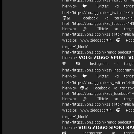
href="https://on.ziggo.nl/zs_instagram">K
hier</a> 🐦 Twitter: <a target=
href="https://on.ziggo.nl/zs_twitter">Kli
🧑‍💻 Facebook: <a target="_bla
href="https://on.ziggo.nl/zs_facebook">Kl
hier</a> 🤳 TikTok: <a target=
href="https://on.ziggo.nl/zs_tiktok">Klik h
Website: www.ziggosport.nl 🎧 Podc
target="_blank"
href="https://on.ziggo.nl/rondo_podcast">
hier</a> 𝗩𝗢𝗟𝗚 𝗭𝗜𝗚𝗚𝗢 𝗦𝗣𝗢𝗥𝗧 𝗩
⚽️ 📸 Instagram: <a target="
href="https://on.ziggo.nl/zsv_instagram">
hier</a> 🐦 Twitter: <a target=
href="https://on.ziggo.nl/zsv_twitter">Kli
hier</a> 🧑‍💻 Facebook: <a target="
href="https://on.ziggo.nl/zsv_facebook">K
hier</a> 🤳 TikTok: <a target=
href="https://on.ziggo.nl/zs_tiktok">Klik h
Website: www.ziggosport.nl 🎧 Podc
target="_blank"
href="https://on.ziggo.nl/rondo_podcast">
hier</a> 𝗩𝗢𝗟𝗚 𝗭𝗜𝗚𝗚𝗢 𝗦𝗣𝗢𝗥𝗧 𝗥𝗔
📸 Instagram: <a target="_