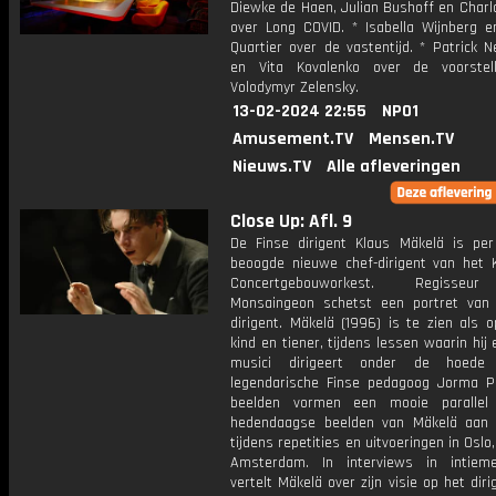
Diewke de Haen, Julian Bushoff en Charl
over Long COVID. * Isabella Wijnberg 
Quartier over de vastentijd. * Patrick 
en Vita Kovalenko over de voorstel
Volodymyr Zelensky.
13-02-2024 22:55
NPO1
Amusement.TV
Mensen.TV
Nieuws.TV
Alle afleveringen
Close Up: Afl. 9
De Finse dirigent Klaus Mäkelä is pe
beoogde nieuwe chef-dirigent van het Ko
Concertgebouworkest. Regisseu
Monsaingeon schetst een portret van
dirigent. Mäkelä (1996) is te zien als 
kind en tiener, tijdens lessen waarin hij
musici dirigeert onder de hoed
legendarische Finse pedagoog Jorma P
beelden vormen een mooie parallel
hedendaagse beelden van Mäkelä aan
tijdens repetities en uitvoeringen in Oslo,
Amsterdam. In interviews in intiem
vertelt Mäkelä over zijn visie op het dir