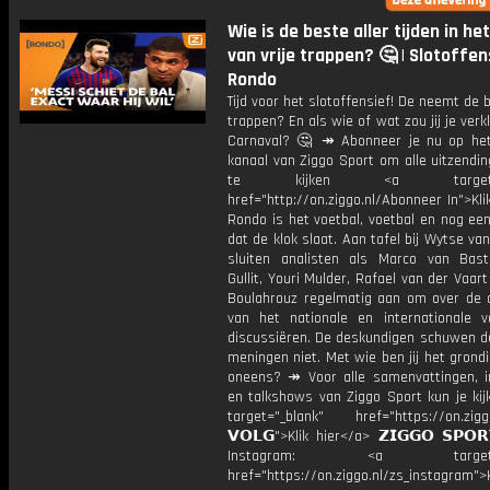
Wie is de beste aller tijden in h
van vrije trappen? 🤔 | Slotoffens
Rondo
Tijd voor het slotoffensief! De neemt de b
trappen? En als wie of wat zou jij je ver
Carnaval? 🤔 ↠ Abonneer je nu op he
kanaal van Ziggo Sport om alle uitzendi
te kijken <a target="_
href="http://on.ziggo.nl/Abonneer In">Kli
Rondo is het voetbal, voetbal en nog ee
dat de klok slaat. Aan tafel bij Wytse va
sluiten analisten als Marco van Bas
Gullit, Youri Mulder, Rafael van der Vaart
Boulahrouz regelmatig aan om over de ac
van het nationale en internationale v
discussiëren. De deskundigen schuwen d
meningen niet. Met wie ben jij het grond
oneens? ↠ Voor alle samenvattingen, i
en talkshows van Ziggo Sport kun je kij
target="_blank" href="https://on.ziggo
𝗩𝗢𝗟𝗚">Klik hier</a> 𝗭𝗜𝗚𝗚𝗢 𝗦𝗣𝗢
Instagram: <a target="_
href="https://on.ziggo.nl/zs_instagram">K