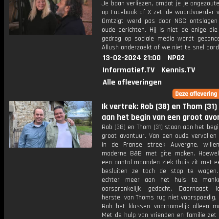
Je baan verliezen, omdat je je ongezout
op Facebook of X zet; de woordvoerder v
Omtzigt werd pas door NSC ontslage
oude berichten. Hij is niet de enige die
gedrag op sociale media wordt gecance
Allush onderzoekt of we niet te snel oord
13-02-2024 21:00
NPO2
Informatief.TV
Kennis.TV
Alle afleveringen
Ik vertrek: Rob (38) en Thom (31)
aan het begin van een groot avo
Rob (38) en Thom (31) staan aan het beg
groot avontuur. Van een oude vervallen 
in de Franse streek Auvergne, will
moderne B&B met gîte maken. Hoewel
een aantal maanden ziek thuis zit met e
besluiten ze toch de stap te wagen. 
echter meer aan het huis te mank
oorspronkelijk gedacht. Daarnaast 
herstel van Thoms rug niet voorspoedig,
Rob het klussen voornamelijk alleen m
Met de hulp van vrienden en familie zet