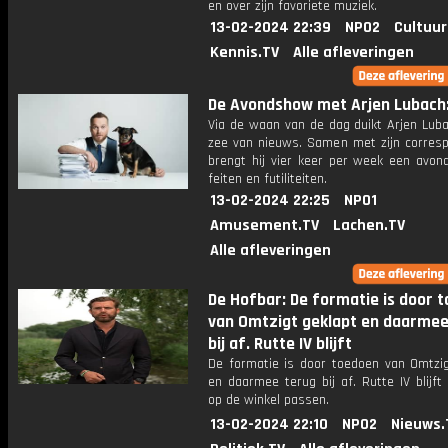
en over zijn favoriete muziek.
13-02-2024 22:39
NPO2
Cultuur
Kennis.TV
Alle afleveringen
De Avondshow met Arjen Lubach: 
Via de waan van de dag duikt Arjen Luba
zee van nieuws. Samen met zijn corres
brengt hij vier keer per week een avon
feiten en futiliteiten.
13-02-2024 22:25
NPO1
Amusement.TV
Lachen.TV
Alle afleveringen
De Hofbar: De formatie is door 
van Omtzigt geklapt en daarmee
bij af. Rutte IV blijft
De formatie is door toedoen van Omtzig
en daarmee terug bij af. Rutte IV blijf
op de winkel passen.
13-02-2024 22:10
NPO2
Nieuws.