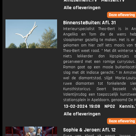
Amusement.TV
Mensen.TV
Alle afleveringen
BinnensteBuiten: Afl. 31
Interieurspecialist Theo-Bert is in A
Angelika en Tom die de wens he
slaapkamer gezellig te maken. Het is er
gekomen om hier zelf iets moois van 
Theo-Bert weet raad. * Met dit winterse 
niets lekkerder dan kipspiesjes o
geserveerd met een romige currysaus.
Ramon gaat op een mooie buitenlocat
slag met dit Indiase gerecht. * In Amst
wel de diamantstad, slijpt Marie-Louis
ruwe diamanten tot fonkelende sier
Kunsthistoricus Geert bezoekt v
Valentijnsdag een toepasselijk kunstwe
stationsplein in Apeldoorn, genaamd De K
13-02-2024 19:08
NPO2
Kennis.
Alle afleveringen
Sophie & Jeroen: Afl. 12