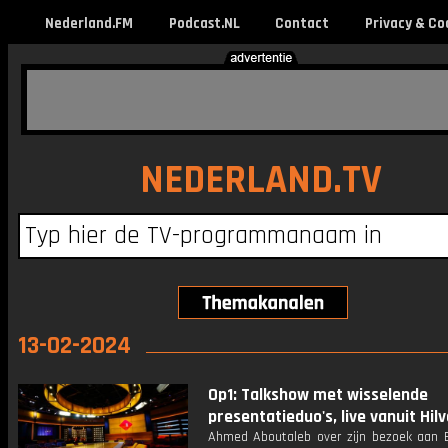
Nederland.FM
Podcast.NL
Contact
Privacy & Co
NEDERLAND.TV
13-02-2024
Op1: Talkshow met wisselende
presentatieduo's, live vanuit Hil
Ahmed Aboutaleb over zijn bezoek aan E