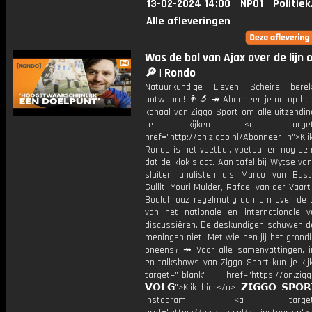
13-02-2024 14:00
NPO1
Politiek
Alle afleveringen
Was de bal van Ajax over de lijn 
🔎 | Rondo
Natuurkundige Lieven Scheire bere
antwoord! 👨‍🔬 ↠ Abonneer je nu op he
kanaal van Ziggo Sport om alle uitzendi
te kijken <a target="_
href="http://on.ziggo.nl/Abonneer In">Kli
Rondo is het voetbal, voetbal en nog ee
dat de klok slaat. Aan tafel bij Wytse va
sluiten analisten als Marco van Bas
Gullit, Youri Mulder, Rafael van der Vaart
Boulahrouz regelmatig aan om over de ac
van het nationale en internationale v
discussiëren. De deskundigen schuwen d
meningen niet. Met wie ben jij het grond
oneens? ↠ Voor alle samenvattingen, i
en talkshows van Ziggo Sport kun je kij
target="_blank" href="https://on.ziggo
𝗩𝗢𝗟𝗚">Klik hier</a> 𝗭𝗜𝗚𝗚𝗢 𝗦𝗣𝗢
Instagram: <a target="_