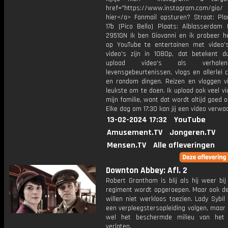
href="https://www.instagram.com/gio
hier</a> Fanmail opsturen? Straat: Pl
17b (Pico Bello) Plaats: Alblasserdam 
2951GN Ik ben Giovanni en ik probeer he
op YouTube te entertainen met video's
video's zijn in 1080p, dat betekent d
upload video's als verhale
levensgebeurtenissen, vlogs en allerlei 
en random dingen. Reizen en vloggen vi
leukste om te doen. Ik upload ook veel v
mijn familie, want dat wordt altijd goed 
Elke dag om 17:30 kan jij een video verwa
13-02-2024 17:32
YouTube
Amusement.TV
Jongeren.TV
Mensen.TV
Alle afleveringen
Downton Abbey: Afl. 2
Robert Grantham is blij als hij weer bij
regiment wordt opgeroepen. Maar ook d
willen niet werkloos toezien. Lady Sybil
een verpleegstersopleiding volgen, maar
wel het beschermde milieu van het 
verlaten.