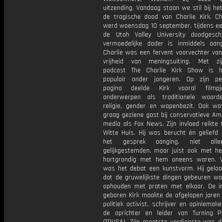
uitzending. Vandaag staan we stil bij he
de tragische dood van Charlie Kirk. Cha
werd woensdag 10 september, tijdens een
de Utah Valley University doodgesc
vermoedelijke dader is inmiddels aan
Charlie was een fervent voorvechter van
vrijheid van meningsuiting. Met zi
podcast The Charlie Kirk Show is h
populair onder jongeren. Op zijn per
pagina deelde Kirk vooral filmp
onderwerpen als traditionele waard
religie, gender en wapenbezit. Ook wa
graag geziene gast bij conservatieve Am
media als Fox News. Zijn invloed reikte 
Witte Huis. Hij was berucht én geliefd 
het gesprek aanging, niet all
gelijkgestemden, maar juist ook met he
hartgrondig met hem oneens waren. 
was het debat een kunstvorm. Hij geloof
dat de gruwelijkste dingen gebeuren w
ophouden met praten met elkaar. De i
geboren Kirk maakte de afgelopen jaren
politiek activist, schrijver en opiniema
de oprichter en leider van Turning 