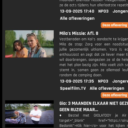
maanden allemaal hebben meegemaakt 
ze de acts tijdens hun allerlaatste repetit
13-09-2025 17:40
NPO3
Jonger
Alle afleveringen
Mila's Missie: Afl. 8
Vastberaden om Kai's aandacht te krijge
Mila de stap: Zorg voor een noodsitu
jullie gezamenlijk uitkomen. Yara is ec
enthousiast en zegt dat ze liever meer 
wil doorbrengen, aangezien ze al de hel
met het plan bezig zijn. Mila voelt zich s
stemt in, samen gaan ze allemaal leu
rondom de camping doen.
13-09-2025 17:35
NPO3
Jonger
Speelfilm.TV
Alle afleveringen
Gio: 3 MAANDEN ELKAAR NIET GEZI
GEEN RUZIE MAAR…
♦ Bestel met GIOLATOOY je Air
target="_blank" href="https://airup
Bedankt">Klik hier</a> voor het kijken 