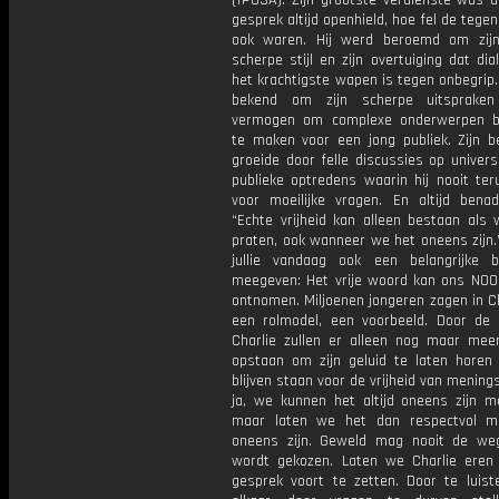
(TPUSA). Zijn grootste verdienste was d
gesprek altijd openhield, hoe fel de tegen
ook waren. Hij werd beroemd om zijn
scherpe stijl en zijn overtuiging dat dial
het krachtigste wapen is tegen onbegrip.
bekend om zijn scherpe uitspraken
vermogen om complexe onderwerpen beg
te maken voor een jong publiek. Zijn b
groeide door felle discussies op univers
publieke optredens waarin hij nooit ter
voor moeilijke vragen. En altijd benadr
“Echte vrijheid kan alleen bestaan als 
praten, ook wanneer we het oneens zijn
jullie vandaag ook een belangrijke 
meegeven: Het vrije woord kan ons NOO
ontnomen. Miljoenen jongeren zagen in Ch
een rolmodel, een voorbeeld. Door de
Charlie zullen er alleen nog maar me
opstaan om zijn geluid te laten horen
blijven staan voor de vrijheid van menings
ja, we kunnen het altijd oneens zijn me
maar laten we het dan respectvol m
oneens zijn. Geweld mag nooit de weg
wordt gekozen. Laten we Charlie eren
gesprek voort te zetten. Door te luist