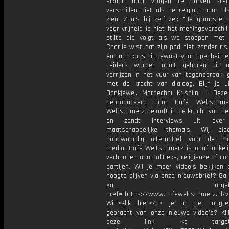
elkaar, door vragen te durven stel
verschillen niet als bedreiging maar al
zien. Zoals hij zelf zei: “De grootste 
voor vrijheid is niet het meningsverschi
stilte die volgt als we stoppen met 
Charlie wist dat zijn pad niet zonder ris
en toch koos hij bewust voor openheid e
Leiders worden nooit geboren uit a
verrijzen in het vuur van tegenspraak,
met de kracht van dialoog. Blijf je ui
Dankjewel. Mordechaï Krispijn --- Deze
geproduceerd door Café Weltschme
Weltschmerz gelooft in de kracht van he
en zendt interviews uit over 
maatschappelijke thema's. Wij bi
hoogwaardig alternatief voor de ma
media. Café Weltschmerz is onafhankelij
verbonden aan politieke, religieuze of c
partijen. Wil je meer video's bekijken
hoogte blijven via onze nieuwsbrief? Ga
<a target="_bl
href="https://www.cafeweltschmerz.nl/v
Wil">Klik hier</a> je op de hoogt
gebracht van onze nieuwe video's? Kl
deze link: <a target="_