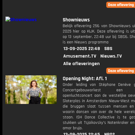
Shownieuws
Bekijk aflevering 256 van Shownieuws ui
2025 hier op KIJK. Deze aflevering is u
op 13 september, 22:48 uur bij SBS6. S
is een Nieuws programma
13-09-2025 22:48
SBS
Amusement.TV
Nieuws.TV
Alle afleveringen
Opening Night: Afl. 1
Onder leiding van Stéphane Denève 
Concertgebouworkest een kl
openluchtconcert aan de westelijke oev
Sloterplas in Amsterdam Nieuw-West m
die bruggen slaat tussen mensen en 
waarin dansen van over de hele wereld
staan. ISH Dance Collective is te gas
stukken uit Tsjaikovsky's Notenkraker en 
amor brujo.
13-09-2025 22:45
NPO2