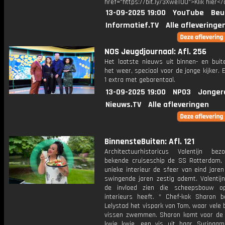
href="https://bit.ly/3XweTO0">Klik hier</
13-09-2025 19:00
YouTube
Beu
Informatief.TV
Alle afleveringe
NOS Jeugdjournaal: Afl. 256
Het laatste nieuws uit binnen- en buit
het weer, speciaal voor de jonge kijker.
1 extra met gebarentaal.
13-09-2025 19:00
NPO3
Jonger
Nieuws.TV
Alle afleveringen
BinnensteBuiten: Afl. 121
Architectuurhistoricus Valentijn be
bekende cruiseschip de SS Rotterdam,
unieke interieur de sfeer van eind jaren 
swingende jaren zestig ademt. Valentijn
de invloed zien die scheepsbouw op
interieurs heeft. * Chef-kok Sharon b
Lelystad het vispark van Tom, waar vele 
vissen zwemmen. Sharon komt voor de 
kwie kwie, een vis uit haar Surinaam