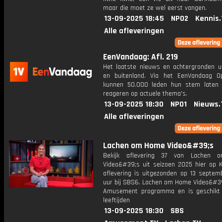
maar die moet ze wel eerst vangen.
13-09-2025 18:45
NPO2
Kennis.
Alle afleveringen
EenVandaag: Afl. 219
Het laatste nieuws en achtergronden ui
en buitenland. Via het EenVandaag Op
kunnen 50.000 leden hun stem laten
reageren op actuele thema's.
13-09-2025 18:30
NPO1
Nieuws.
Alle afleveringen
Lachen om Home Video&#39;s
Bekijk aflevering 37 van Lachen
Video&#39;s uit seizoen 2025 hier op K
aflevering is uitgezonden op 13 septemb
uur bij SBS6. Lachen om Home Video&#39
Amusement programma en is geschikt 
leeftijden
13-09-2025 18:30
SBS