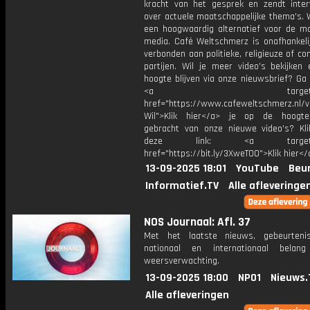
kracht van het gesprek en zendt inter
over actuele maatschappelijke thema's. 
een hoogwaardig alternatief voor de m
media. Café Weltschmerz is onafhankelij
verbonden aan politieke, religieuze of c
partijen. Wil je meer video's bekijken
hoogte blijven via onze nieuwsbrief? Ga
<a target="_bl
href="https://www.cafeweltschmerz.nl/v
Wil">Klik hier</a> je op de hoogt
gebracht van onze nieuwe video's? Kl
deze link: <a target="_
href="https://bit.ly/3XweTO0">Klik hier</
13-09-2025 18:01
YouTube
Beur
Informatief.TV
Alle afleveringe
NOS Journaal: Afl. 37
Met het laatste nieuws, gebeurteni
nationaal en internationaal bela
weersverwachting.
13-09-2025 18:00
NPO1
Nieuws.
Alle afleveringen