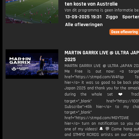
ten koste van Australie
Van dit programma is geen informatie be
13-09-2025 19:31
Ziggo
Sporte
Alle afleveringen
MARTIN GARRIX LIVE @ ULTRA JA
2025
MARTIN GARRIX LIVE @ ULTRA JAPAN 2
Me Free is out now: <a target=
href="https://stmpd.com/W4Fqp Toky
hier</a> it was so good to be back play
Japan 2025 and thank you for the amazi
during the whole set ❤️ Trackl
target="_blank" href="https://1001.
Subscribe">Klik hier</a> to my cha
target="_blank"
href="https://stmpd.com/MGYTSWE a
hier</a> turn on notification so you n
one of my videos! 🔔 💬 Come hang ou
and STMPD RCRDS artists on our Discor