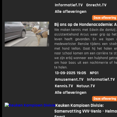
Informatief.TV
Onrecht.TV
Alle afleveringen
Bij ons op de Hondenacademie: Af
We maken kennis met Edwin die dankzij z
assistentiehond Arcus weer grip op het 
leven heeft gevonden. En we lopen
medewerkster Renske tijdens een stads
met hond Vellon. Gaat hij het halen e
naar school komen om een carrière te st
we zijn erbij wanneer een hulphond getr
om haar baas uit een nachtmerrie of he
te halen.
13-09-2025 19:05
NPO1
Amusement.TV
Informatief.TV
Kennis.TV
Natuur.TV
Alle afleveringen
Keuken Kampioen Divisie:
Samenvatting VVV-Venlo - Helm