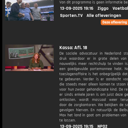
Van dit programma is geen informatie be
13-09-2025 19:16
Ziggo
Voetbal
Sporten.TV
Alle afleveringen
Kassa: Afl. 18
De sociale advocatuur in Nederland st
druk waardoor er in grote delen van
nauwelijks meer rechtshulp te vinden is,
een goedgevulde portemonnee hebt. N
toeslagenaffaire is het onbegrijpelijk dat
te gebeuren. Verder is er aandacht vo
die steeds meer alleen komen te staan i
voor hun zwaar gehandicapte kind. De re
er sinds enkele jaren is om juist deze g
ontlasten, wordt massaal weer teru
door de zorgkantoren. We bekijken de sc
gevolgen hiervan. En natuurlijk de Belb
Max het land in gaat om problemen van k
te lossen.
13-09-2025 19:15
NPO2