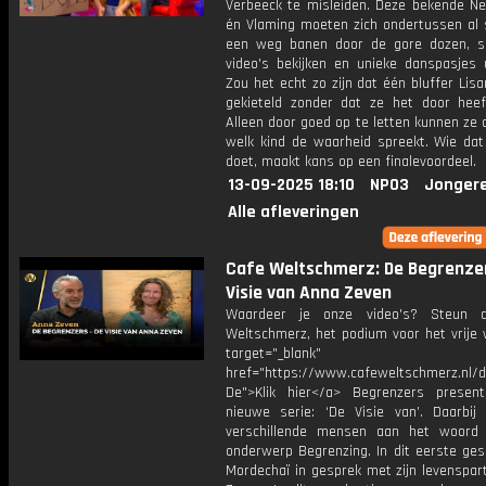
Verbeeck te misleiden. Deze bekende Ne
én Vlaming moeten zich ondertussen al 
een weg banen door de gore dozen, 
video's bekijken en unieke danspasjes u
Zou het echt zo zijn dat één bluffer Lis
gekieteld zonder dat ze het door hee
Alleen door goed op te letten kunnen ze
welk kind de waarheid spreekt. Wie dat
doet, maakt kans op een finalevoordeel.
13-09-2025 18:10
NPO3
Jonger
Alle afleveringen
Cafe Weltschmerz: De Begrenzer
Visie van Anna Zeven
Waardeer je onze video's? Steun 
Weltschmerz, het podium voor het vrije 
target="_blank"
href="https://www.cafeweltschmerz.nl/
De">Klik hier</a> Begrenzers presen
nieuwe serie: ‘De Visie van’. Daarbij 
verschillende mensen aan het woord
onderwerp Begrenzing. In dit eerste ges
Mordechaï in gesprek met zijn levenspar