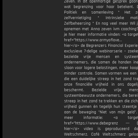
Zeven. In dit openhartige gesprek gaan 
wat begrenzing voor haar betekent.
Politiek en samenleving * Het 
zelfvernietiging * Intrinsieke mot
Zelfbeheersing * En nog veel meer Wil j
opnemen met Anna zeven ivm coaching
je hier meer informatie vinden: <a targe
href="https://www.armyoflove... M
hier</a> de Begrenzers Financial Experi
exclusieve 7-delige webinarserie – zoek
bezielde vrije mensen en systee
ondernemers, die samen de handen ine
slaan voor lagere belastingen, meer koo
minder controle. Samen vormen we een
die een duidelijke streep in het zand tr
onze financiële vrijheid in ons dageli
beschermt. Bezielde vrije me
systeembewuste ondernemers, die bereid
streep in het zand te trekken en die zic
vrijheid gunnen én tegelijk hun steentje
aan de beweging “Niet van mijn geld”. 
meer informatie: <a target="
href="https://www.debegrenz --- De
hier</a> video is geproduceerd d
Weltschmerz. Café Weltschmerz gelo