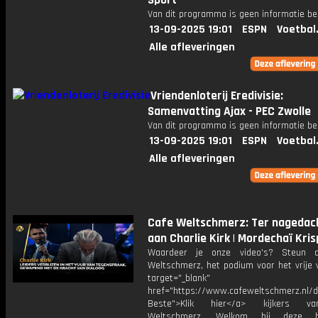
Sport
Van dit programma is geen informatie be
13-09-2025 19:01
ESPN
Voetbal
Alle afleveringen
Vriendenloterij Eredivisie:
Samenvatting Ajax - PEC Zwolle
Van dit programma is geen informatie be
13-09-2025 19:01
ESPN
Voetbal
Alle afleveringen
Cafe Weltschmerz: Ter nagedac
aan Charlie Kirk | Mordechaï Kris
Waardeer je onze video's? Steun 
Weltschmerz, het podium voor het vrije 
target="_blank"
href="https://www.cafeweltschmerz.nl/
Beste">Klik hier</a> kijkers v
Weltschmerz, Welkom bij deze bi