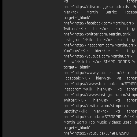
<a target="_bl
href="https://discord.gg/stmpdrcrds Fol
hier</a> Martin Garrix: Faceb
target="_blank"
href="http://facebook.com/MartinGarrix
Twitter:">Klik hier</a> <a target=
href="http://twitter.com/MartinGarrix
Instagram:">Klik hier</a> <a target
href="http://instagram.com/MartinGarrix
YouTube:">Klik hier</a> <a target=
href="http://youtube.com/MartinGarrix
Follow">Klik hier</a> STMPD RCRDS Yo
target="_blank"
href="http://www.youtube.com/c/stmpd
Facebook:">Klik hier</a> <a target
href="https://www.facebook.com/STMP
Instagram:">Klik hier</a> <a target
href="https://www.instagram.com/stmp
Twitter:">Klik hier</a> <a target=
href="https://twitter.com/stmpdrcrds
Spotify:">Klik hier</a> <a target=
href="http://stmpd.co/ST50SPID 🎶">Klik
Martin Garrix Top Music Videos: Used To
target="_blank"
href="https://youtu.be/LEh9F67Z5n8