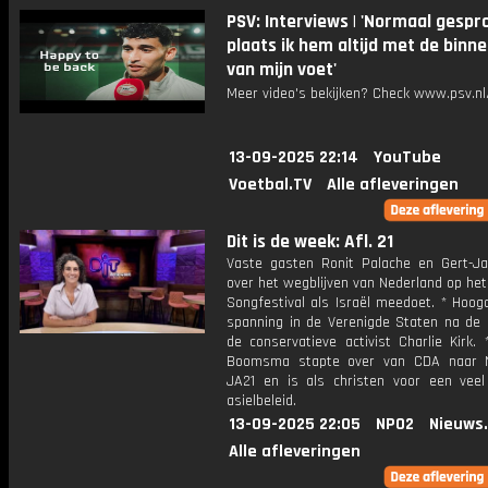
PSV: Interviews | 'Normaal gespr
plaats ik hem altijd met de binn
van mijn voet'
Meer video's bekijken? Check www.psv.nl/
13-09-2025 22:14
YouTube
Voetbal.TV
Alle afleveringen
Dit is de week: Afl. 21
Vaste gasten Ronit Palache en Gert-J
over het wegblijven van Nederland op het
Songfestival als Israël meedoet. * Hoog
spanning in de Verenigde Staten na de
de conservatieve activist Charlie Kirk. 
Boomsma stapte over van CDA naar 
JA21 en is als christen voor een veel
asielbeleid.
13-09-2025 22:05
NPO2
Nieuws
Alle afleveringen