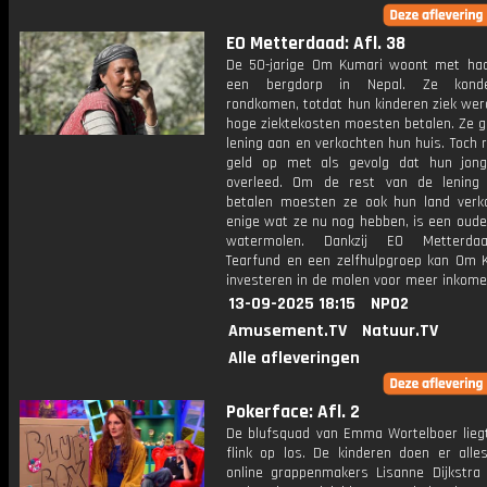
EO Metterdaad: Afl. 38
De 50-jarige Om Kumari woont met ha
een bergdorp in Nepal. Ze kond
rondkomen, totdat hun kinderen ziek wer
hoge ziektekosten moesten betalen. Ze g
lening aan en verkochten hun huis. Toch 
geld op met als gevolg dat hun jon
overleed. Om de rest van de lening
betalen moesten ze ook hun land verk
enige wat ze nu nog hebben, is een oude
watermolen. Dankzij EO Metterdaad
Tearfund en een zelfhulpgroep kan Om 
investeren in de molen voor meer inkome
13-09-2025 18:15
NPO2
Amusement.TV
Natuur.TV
Alle afleveringen
Pokerface: Afl. 2
De blufsquad van Emma Wortelboer lieg
flink op los. De kinderen doen er all
online grappenmakers Lisanne Dijkstra