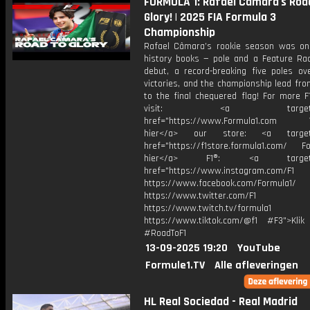
FORMULA 1: Rafael Câmara's Roa
Glory! | 2025 FIA Formula 3
Championship
Rafael Câmara’s rookie season was on
history books — pole and a Feature Ra
debut, a record-breaking five poles ove
victories, and the championship lead fr
to the final chequered flag! For more F
visit: <a target="_b
href="https://www.Formula1.com Vis
hier</a> our store: <a target=
href="https://f1store.formula1.com/ Fol
hier</a> F1®: <a target="_
href="https://www.instagram.com/F1
https://www.facebook.com/Formula1/
https://www.twitter.com/F1
https://www.twitch.tv/formula1
https://www.tiktok.com/@f1 #F3">Klik
#RoadToF1
13-09-2025 19:20
YouTube
Formule1.TV
Alle afleveringen
HL Real Sociedad - Real Madrid