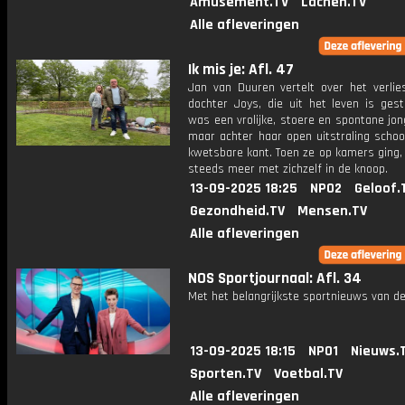
Amusement.TV
Lachen.TV
Alle afleveringen
Ik mis je: Afl. 47
Jan van Duuren vertelt over het verlies
dochter Joys, die uit het leven is gest
was een vrolijke, stoere en spontane jo
maar achter haar open uitstraling schoo
kwetsbare kant. Toen ze op kamers ging,
steeds meer met zichzelf in de knoop.
13-09-2025 18:25
NPO2
Geloof.
Gezondheid.TV
Mensen.TV
Alle afleveringen
NOS Sportjournaal: Afl. 34
Met het belangrijkste sportnieuws van de
13-09-2025 18:15
NPO1
Nieuws.
Sporten.TV
Voetbal.TV
Alle afleveringen