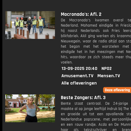
Mocronado's: Afl. 2
De Mocronado's kwamen overal te
Nederland. Mohamed eindigde in Friesl
hij naast Nederlands ook Fries lee
blikfabriek. Akil ging werken als kraanma
Nieuwegein, waar de radio altijd aan st
het begon met het worstelen met
eindigde het in het meezingen met Ne
hits, waardoor ze zich steeds meer thu
voelen.
13-09-2025 20:40
NPO2
Amusement.TV
Mensen.TV
Alle afleveringen
Beste Zangers: Afl. 3
Bente staat centraal. De 24-jarige
maakte al op jonge leeftijd indruk bij The 
en groeide uit tot een opvallende s
Nederlandse popscene, met persoonlijk
en een rauw randje. Acda en De Munn
haar als tekstschrijver en bre