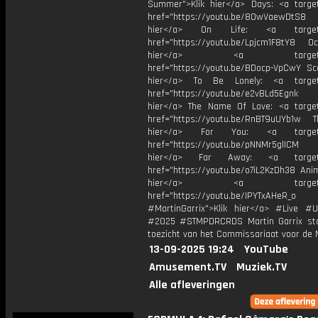
Summer">Klik hier</a> Days: <a target
href="https://youtu.be/8OwVaewDtS8 H
hier</a> On Life: <a target="
href="https://youtu.be/Lpjcm1F8tY8 Oce
hier</a> <a target="_
href="https://youtu.be/BDocp-VpCwY Sca
hier</a> To Be Lonely: <a target=
href="https://youtu.be/e2vBLd5Egnk
hier</a> The Name Of Love: <a target
href="https://youtu.be/RnBT9uUYb1w Th
hier</a> For You: <a target="
href="https://youtu.be/pNNMr5glICM
hier</a> Far Away: <a target="
href="https://youtu.be/o7iL2KzDh38 Anim
hier</a> <a target="_
href="https://youtu.be/IPYTxAHeR_o
#MartinGarrix">Klik hier</a> #Live #U
#2025 #STMPDRCRDS Martin Garrix st
toezicht van het Commissariaat voor de 
13-09-2025 19:24
YouTube
Amusement.TV
Muziek.TV
Alle afleveringen