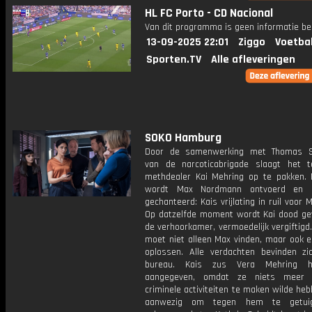
HL FC Porto - CD Nacional
Van dit programma is geen informatie be
13-09-2025 22:01
Ziggo
Voetba
Sporten.TV
Alle afleveringen
SOKO Hamburg
Door de samenwerking met Thomas 
van de narcoticabrigade slaagt het 
methdealer Kai Mehring op te pakken.
wordt Max Nordmann ontvoerd en
gechanteerd: Kais vrijlating in ruil voor M
Op datzelfde moment wordt Kai dood ge
de verhoorkamer, vermoedelijk vergiftig
moet niet alleen Max vinden, maar ook 
oplossen. Alle verdachten bevinden zi
bureau. Kais zus Vera Mehring 
aangegeven, omdat ze niets meer 
criminele activiteiten te maken wilde heb
aanwezig om tegen hem te getui