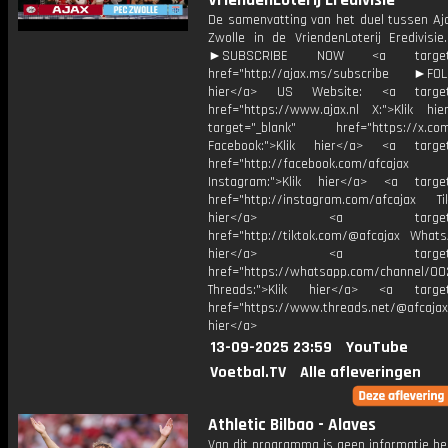
VriendenLoterij Eredivisie
De samenvatting van het duel tussen Aj
Zwolle in de VriendenLoterij Eredivisie
►SUBSCRIBE NOW <a target="
href="http://ajax.ms/subscribe ►FOL
hier</a> US Website: <a target=
href="https://www.ajax.nl X:">Klik hi
target="_blank" href="https://x.co
Facebook:">Klik hier</a> <a target
href="http://facebook.com/afcajax
Instagram:">Klik hier</a> <a target
href="http://instagram.com/afcajax TikT
hier</a> <a target="_
href="http://tiktok.com/@afcajax WhatsA
hier</a> <a target="_
href="https://whatsapp.com/channel/
Threads:">Klik hier</a> <a target=
href="https://www.threads.net/@afcajax
hier</a>
13-09-2025 23:59
YouTube
Voetbal.TV
Alle afleveringen
Athletic Bilbao - Alaves
Van dit programma is geen informatie be