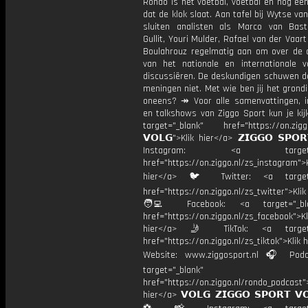
Rondo is het voetbal, voetbal en nog ee
dat de klok slaat. Aan tafel bij Wytse va
sluiten analisten als Marco van Bas
Gullit, Youri Mulder, Rafael van der Vaart
Boulahrouz regelmatig aan om over de ac
van het nationale en internationale v
discussiëren. De deskundigen schuwen d
meningen niet. Met wie ben jij het grond
oneens? ↠ Voor alle samenvattingen, i
en talkshows van Ziggo Sport kun je kij
target="_blank" href="https://on.ziggo
𝗩𝗢𝗟𝗚">Klik hier</a> 𝗭𝗜𝗚𝗚𝗢 𝗦𝗣𝗢
Instagram: <a target="_
href="https://on.ziggo.nl/zs_instagram">K
hier</a> 🐦 Twitter: <a target=
href="https://on.ziggo.nl/zs_twitter">Kli
🧑‍💻 Facebook: <a target="_bla
href="https://on.ziggo.nl/zs_facebook">Kl
hier</a> 🤳 TikTok: <a target=
href="https://on.ziggo.nl/zs_tiktok">Klik h
Website: www.ziggosport.nl 🎧 Podc
target="_blank"
href="https://on.ziggo.nl/rondo_podcast">
hier</a> 𝗩𝗢𝗟𝗚 𝗭𝗜𝗚𝗚𝗢 𝗦𝗣𝗢𝗥𝗧 𝗩