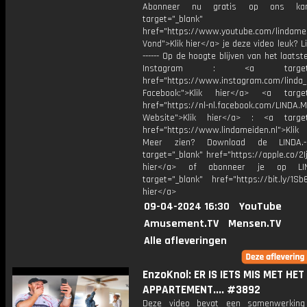
Abonneer nu gratis op ons kan
target="_blank"
href="https://www.youtube.com/lindame
Vond">Klik hier</a> je deze video leuk? Lik
------ Op de hoogte blijven van het laats
Instagram : <a target="_
href="https://www.instagram.com/linda
Facebook:">Klik hier</a> <a target
href="https://nl-nl.facebook.com/LINDA.
Website">Klik hier</a> : <a target
href="https://www.lindameiden.nl">Klik
Meer zien? Download de LINDA.-
target="_blank" href="https://apple.co/2Ij
hier</a> of abonneer je op LI
target="_blank" href="https://bit.ly/1Sb
hier</a>
09-04-2024 16:30
YouTube
Amusement.TV
Mensen.TV
Alle afleveringen
EnzoKnol: ER IS IETS MIS MET HET
APPARTEMENT.... #3892
Deze video bevat een samenwerkin