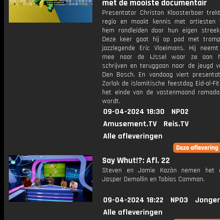
met de mooiste documentair
Presentator Christon Kloosterboer trek
regio en maakt kennis met artiesten te
hem rondleiden door hun eigen streek
Deze keer gaat hij op pad met tromp
jazzlegende Eric Vloeimans. Hij neemt
mee naar de IJssel waar ze aan 
schrijven en teruggaan naar de jeugd va
Den Bosch. En vandaag viert presenta
Zorlak de islamitische feestdag Eid-al-Fi
het einde van de vastenmaand ramada
wordt.
09-04-2024 18:30
NPO2
Amusement.TV
Reis.TV
Alle afleveringen
Say Whut!?: Afl. 22
Steven en Jamie Kazàn nemen het 
Jasper Demollin en Tobias Camman.
09-04-2024 18:22
NPO3
Jonger
Alle afleveringen