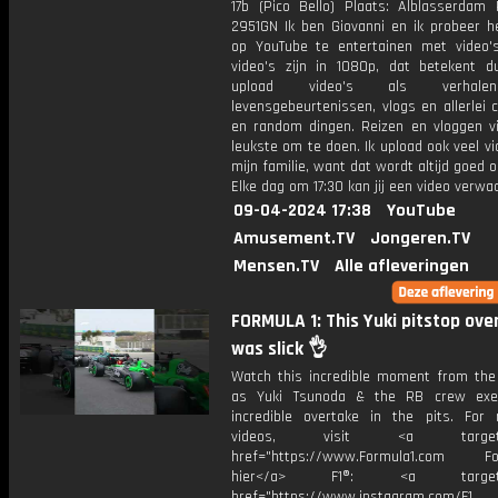
17b (Pico Bello) Plaats: Alblasserdam 
2951GN Ik ben Giovanni en ik probeer he
op YouTube te entertainen met video's
video's zijn in 1080p, dat betekent d
upload video's als verhale
levensgebeurtenissen, vlogs en allerlei 
en random dingen. Reizen en vloggen vi
leukste om te doen. Ik upload ook veel v
mijn familie, want dat wordt altijd goed 
Elke dag om 17:30 kan jij een video verwa
09-04-2024 17:38
YouTube
Amusement.TV
Jongeren.TV
Mensen.TV
Alle afleveringen
FORMULA 1: This Yuki pitstop ove
was slick 👌
Watch this incredible moment from th
as Yuki Tsunoda & the RB crew exe
incredible overtake in the pits. For
videos, visit <a target="_
href="https://www.Formula1.com Fol
hier</a> F1®: <a target="_
href="https://www.instagram.com/F1