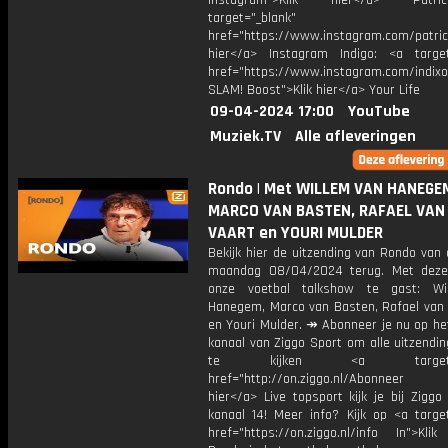
Instagram">Klik hier</a> Patr
target="_blank"
href="https://www.instagram.com/patric
hier</a> Instagram Indigo: <a target
href="https://www.instagram.com/indixo
SLAM! Boost">Klik hier</a> Your Life
09-04-2024 17:00
YouTube
Muziek.TV
Alle afleveringen
Rondo | Met WILLEM VAN HANEGE
MARCO VAN BASTEN, RAFAEL VAN
VAART en YOURI MULDER
Bekijk hier de uitzending van Rondo van
maandag 08/04/2024 terug. Met deze
onze voetbal talkshow te gast: Wi
Hanegem, Marco van Basten, Rafael van 
en Youri Mulder. ↠ Abonneer je nu op he
kanaal van Ziggo Sport om alle uitzendi
te kijken <a target="_
href="http://on.ziggo.nl/Abonneer
hier</a> Live topsport kijk je bij Ziggo
kanaal 14! Meer info? Kijk op <a target
href="https://on.ziggo.nl/info In">Klik