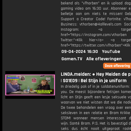
bekend als "vThorben" en ik upload dage
gaming video om 16:30 uur. Abonneer e
belletje aan om niets te missen! Geb
Support a Creator Code! Fortnite: vTho
Business: vthorben@4alllevels.com Soci
Instagram: <a target="_
href="https://instagram.com/vthorben
Twitter:">Klik hier</a> <a target=
href="https://twitter.com/vThorben">Klik
09-04-2024 16:30
YouTube
Gamen.TV
Alle afleveringen
LINDA.meiden: ● Hey Meiden de 
| S01E09 | Bel Stijn in je uniform
In driedelig pak of in je soldatenuniform: 
you. De meest bijzondere fetisjen kome
licht en Stijn geeft een lesje seksuele vo
waarvan we niet wisten dat we die nodi
De twee behandelen een vraag over een
seksleven in een relatie en Bram Krikke
STOM! wanneer mensen interessant d
wijn. Santé Bram. P.S. Het is bevestigd d
seks dus écht nooit uitgepraat raakt. -