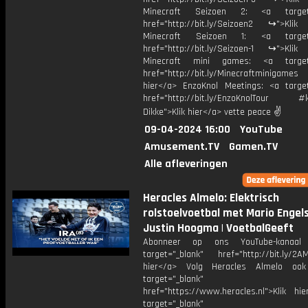
Minecraft Seizoen 2: <a target=
href="http://bit.ly/Seizoen2 ↪">Klik
Minecraft Seizoen 1: <a target=
href="http://bit.ly/Seizoen-1 ↪">Klik
Minecraft mini games: <a target=
href="http://bit.ly/Minecraftminigame
hier</a> EnzoKnol Meetings: <a target
href="http://bit.ly/EnzoKnolTour #
Dikke">Klik hier</a> vette peace ✌
09-04-2024 16:00
YouTube
Amusement.TV
Gamen.TV
Alle afleveringen
Heracles Almelo: Elektrisch
rolstoelvoetbal met Mario Engel
Justin Hoogma | VoetbalGeeft
Abonneer op ons YouTube-kanaal
target="_blank" href="http://bit.ly/2AM
hier</a> Volg Heracles Almelo oo
target="_blank"
href="https://www.heracles.nl">Klik hi
target="_blank"