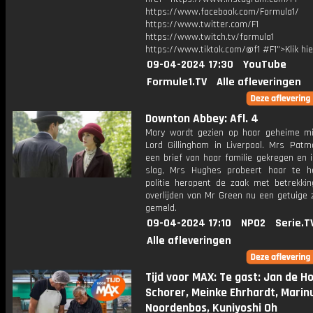
https://www.facebook.com/Formula1/
https://www.twitter.com/F1
https://www.twitch.tv/formula1
https://www.tiktok.com/@f1 #F1">Klik hi
09-04-2024 17:30
YouTube
Formule1.TV
Alle afleveringen
Downton Abbey: Afl. 4
Mary wordt gezien op haar geheime m
Lord Gillingham in Liverpool. Mrs Patm
een brief van haar familie gekregen en 
slag, Mrs Hughes probeert haar te h
politie heropent de zaak met betrekkin
overlijden van Mr Green nu een getuige 
gemeld.
09-04-2024 17:10
NPO2
Serie.T
Alle afleveringen
Tijd voor MAX: Te gast: Jan de Ho
Schorer, Meinke Ehrhardt, Marin
Noordenbos, Kuniyoshi Oh