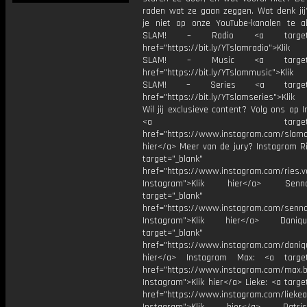
raden wat ze gaan zeggen. Wat denk jij
je niet op onze YouTube-kanalen te a
SLAM! – Radio <a target="_
href="https://bit.ly/YTslamradio">Klik
SLAM! – Music <a target="_
href="https://bit.ly/YTslammusic">Klik
SLAM! – Series <a target="
href="https://bit.ly/YTslamseries">Klik
Wil jij exclusieve content? Volg ons op 
<a target="_bl
href="https://www.instagram.com/slamoff
hier</a> Meer van de jury? Instagram Ri
target="_blank"
href="https://www.instagram.com/ries.v
Instagram">Klik hier</a> Se
target="_blank"
href="https://www.instagram.com/senna
Instagram">Klik hier</a> Dani
target="_blank"
href="https://www.instagram.com/daniq
hier</a> Instagram Max: <a target=
href="https://www.instagram.com/max.b
Instagram">Klik hier</a> Lieke: <a targe
href="https://www.instagram.com/liekea