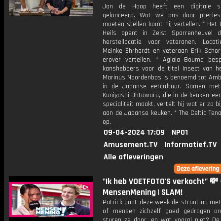
Jan de Hoop heeft een digitale sp
gelanceerd. Wat we ons daar precies
moeten stellen komt hij vertellen. * Het
Heils opent in Zeist Sparrenheuvel 
herstellocatie voor veteranen. Locat
Meinke Ehrhardt en veteraan Erik Scho
erover vertellen. * Aglaia Bouma bes
kanshebbers voor de titel Insect van he
Marinus Noordenbos is benoemd tot Am
in de Japanse eetcultuur. Samen met
Kuniyoshi Ohtawara, die in de keuken ee
specialiteit maakt, vertelt hij wat er zo b
aan de Japanse keuken. * The Celtic Ten
op.
09-04-2024 17:09
NPO1
Amusement.TV
Informatief.TV
Alle afleveringen
"Ik heb VOETFOTO'S verkocht" 💸 
MensenMening | SLAM!
Patrick gaat deze week de straat op met
of mensen zichzelf goed gedragen on
sturen ze door, en wat vooral niet? De