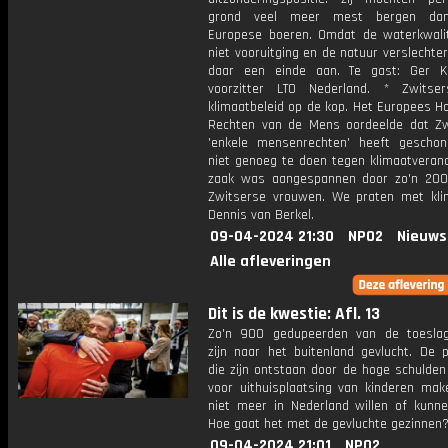
grond veel meer mest bergen da
Europese boeren. Omdat de waterkwali
niet vooruitging en de natuur verslecht
daar een einde aan. Te gast: Ger K
voorzitter LTO Nederland. * Zwitse
klimaatbeleid op de kop. Het Europees H
Rechten van de Mens oordeelde dat Zw
'enkele mensenrechten' heeft gescho
niet genoeg te doen tegen klimaatverand
zaak was aangespannen door zo'n 20
Zwitserse vrouwen. We praten met klim
Dennis van Berkel.
09-04-2024 21:30
NPO2
Nieuws
Alle afleveringen
Dit is de kwestie: Afl. 13
Zo'n 900 gedupeerden van de toeslag
zijn naar het buitenland gevlucht. De 
die zijn ontstaan door de hoge schulden
voor uithuisplaatsing van kinderen make
niet meer in Nederland willen of kunn
Hoe gaat het met de gevluchte gezinnen
09-04-2024 21:01
NPO2