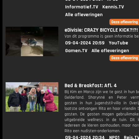
Informatief.TV
Kennis.TV
Alle afleveringen
eDivisie: CRAZY BICYCLE KICK?!?!
Van dit programma is geen informatie be
09-04-2024 20:59
YouTube
Gamen.TV
Alle afleveringen
Bed & Breakfast: Afl. 4
Bij Kim en Marco zijn we te gast in hun bo
Gelderland. Sharynné en Peter ver
gasten in hun jugendstil-villa in Overi
laatste ontvangen Rita en haar vriendin
gasten. De gasten mogen gebruikmak
uitgebreide wellness in de tuin. Dit
iedereen de kleren aanhouden, maar nor
Rita een nudisten-onderkomen.
09-04-2024 20:34
NPO1
Reis.T