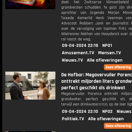
doet het Zwitserse klimaatbeleid
grondvesten schudden. Te gast zijn dir
oprichter van Urgenda Marjan Min
Tweede Kamerlid Henk Veerman va
Advocaat Robbert Jonk en journalist
over de vervolging van topman Frits va
Wielrenner Nathan van Hooydonck over zi
rol naast de weg.
09-04-2024 22:19
NPO1
Amusement.TV
Mensen.TV
Nieuws.TV
Alle afleveringen
De Hofbar: Megavervuiler Paren
onttrekt miljarden liters grondw
perfect geschikt als drinkwat
Megavervuiler Parenco onttrekt miljard
grondwater, perfect geschikt als dr
terwijl een drinkwatercrisis op de loer ligt
09-04-2024 22:10
NPO2
Nieuws
Politiek.TV
Alle afleveringen