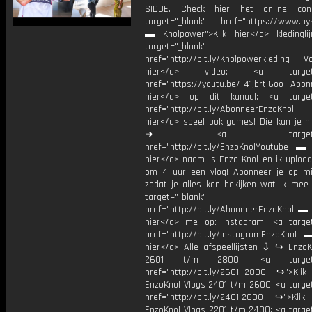
SIDDE. Check hier het online con
target="_blank" href="https://www.by
▬ Knolpower">Klik hier</a> kleding
target="_blank"
href="http://bit.ly/Knolpowerkleding Vo
hier</a> video: <a target="
href="https://youtu.be/_41jbrtl6oo Abon
hier</a> op dit kanaal: <a target=
href="http://bit.ly/AbonneerEnzoKnol
hier</a> speel ook games! Die kan je hi
➜ <a target="_bl
href="http://bit.ly/EnzoKnolYoutube ▬ M
hier</a> naam is Enzo Knol en ik upload
om 4 uur een vlog! Abonneer je op mi
zodat je alles kan bekijken wat ik mee
target="_blank"
href="http://bit.ly/AbonneerEnzoKnol ▬ 
hier</a> me op: Instagram: <a target
href="http://bit.ly/InstagramEnzoKnol 
hier</a> Alle afspeellijsten ⇩ ↪ EnzoK
2601 t/m 2800: <a target="
href="http://bit.ly/2601--2800 ↪">Klik
EnzoKnol Vlogs 2401 t/m 2600: <a target
href="http://bit.ly/2401-2600 ↪">Klik
EnzoKnol Vlogs 2201 t/m 2400: <a target