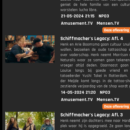
geniet de hele familie van een cultur
worstelen: lucha libre.
21-05-2024 21:15
NPO3
Amusement.TV
Mensen.TV
Schiffmacher's Legacy: Afl. 4
Henk en Arie Boomsma gaan cultuur snui
wallen, bezoeken de oude tattooshop 
over vaderschap. Henk neemt Morrison
Naturalis waar ze samen gaan tekenen
vroeger altijd deden. Daarnaast gaa
Louise langs bij goede vriend en
tatoeëerder Yushi Takei in Rotterdam.
der Meijde komt langs in de tattoo-s
zestiende verjaardag van de shop wordt g
14-05-2024 21:20
NPO3
Amusement.TV
Mensen.TV
Schiffmacher's Legacy: Afl. 3
Henk neemt zijn dochters mee naar Harde
plek waar hij is opgegroeid. Ze gaan lang