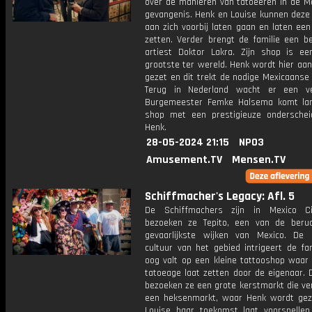
over de manieren van tatoeëren in de M
gevangenis. Henk en Louise kunnen deze 
aan zich voorbij laten gaan en laten ee
zetten. Verder brengt de familie een b
artiest Doktor Lakra. Zijn shop is e
grootste ter wereld. Henk wordt hier aa
gezet en dit trekt de nodige Mexicaanse
Terug in Nederland wacht er een ve
Burgemeester Femke Halsema komt la
shop met een prestigieuze onderschei
Henk.
28-05-2024 21:15
NPO3
Amusement.TV
Mensen.TV
Schiffmacher's Legacy: Afl. 5
De Schiffmachers zijn in Mexico Ci
bezoeken ze Tepito, een van de beru
gevaarlijkste wijken van Mexico. De
cultuur van het gebied intrigeert de fa
oog valt op een kleine tattooshop waar
tatoeage laat zetten door de eigenaar. 
bezoeken ze een grote kerstmarkt die ve
een heksenmarkt, waar Henk wordt ge
Louise haar toekomst laat voorspellen.