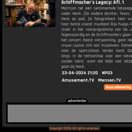
Schiffmacher's Legacy: Afl. 1
Morrison zet een sentimentele tatoeage
vader Henk. Zijn andere dochter, Texas,
Henk op pad. Ze fotografeert hem s
haar beste vriend: muzikant Ray Fuego. 
staat in het voorprogramma van De 
Tegenwoordig en de Schiffmachers gaan
het concert. Naast ontspanning, gaan He
vrouw Louise zich ook inspannen. Same
naar de sportschool. Verder komt D
langs in de tattooshop voor een tato
zonder tekst, want dat blijkt niet alti
gaan bij Henk.
23-04-2024 21:20
NPO3
Amusement.TV
Mensen.TV
Copyright 2026. All rights reserved.