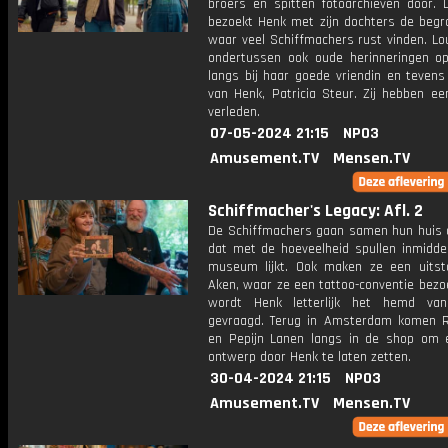
broers en spitten fotoarchieven door. 
bezoekt Henk met zijn dochters de begra
waar veel Schiffmachers rust vinden. Lo
ondertussen ook oude herinneringen o
langs bij haar goede vriendin en tevens
van Henk, Patricia Steur. Zij hebben een
verleden.
07-05-2024 21:15
NPO3
Amusement.TV
Mensen.TV
Schiffmacher's Legacy: Afl. 2
De Schiffmachers gaan samen hun huis 
dat met de hoeveelheid spullen inmidde
museum lijkt. Ook maken ze een uitst
Aken, waar ze een tattoo-conventie bezo
wordt Henk letterlijk het hemd van
gevraagd. Terug in Amsterdam komen 
en Pepijn Lanen langs in de shop om 
ontwerp door Henk te laten zetten.
30-04-2024 21:15
NPO3
Amusement.TV
Mensen.TV